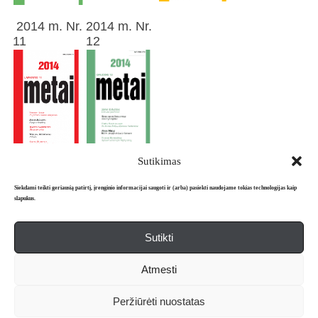
2014 m. Nr.
2014 m. Nr.
11
12
Sutikimas
Siekdami teikti geriausią patirtį, įrenginio informacijai saugoti ir (arba) pasiekti naudojame tokias technologijas kaip
slapukus.
Sutikti
Apie mus
Redakcija
Prenumerata
Atmesti
Literatūros mėnraštis „Metai“ © 2026. Leidžiamas nuo 1991 m.
Peržiūrėti nuostatas