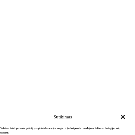
Sutikimas
Siekdami teikti geriausią patirtį, įrenginio informacijai saugoti ir (arba) pasiekti naudojame tokias technologijas kaip
slapukus.