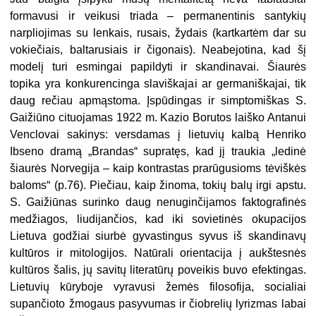
formavusi ir veikusi triada – permanentinis santykių
narpliojimas su lenkais, rusais, žydais (kartkartėm dar su
vokiečiais, baltarusiais ir čigonais). Neabejotina, kad šį
modelį turi esmingai papildyti ir skandinavai. Šiaurės
topika yra konkurencinga slaviškajai ar germaniškajai, tik
daug rečiau apmąstoma. Įspūdingas ir simptomiškas S.
Gaižiūno cituojamas 1922 m. Kazio Borutos laiško Antanui
Venclovai sakinys: versdamas į lietuvių kalbą Henriko
Ibseno dramą „Brandas“ supratęs, kad jį traukia „ledinė
šiaurės Norvegija – kaip kontrastas prarūgusioms tėviškės
baloms“ (p.76). Piečiau, kaip žinoma, tokių balų irgi apstu.
S. Gaižiūnas surinko daug nenuginčijamos faktografinės
medžiagos, liudijančios, kad iki sovietinės okupacijos
Lietuva godžiai siurbė gyvastingus syvus iš skandinavų
kultūros ir mitologijos. Natūrali orientacija į aukštesnės
kultūros šalis, jų savitų literatūrų poveikis buvo efektingas.
Lietuvių kūryboje vyravusi žemės filosofija, socialiai
supančioto žmogaus pasyvumas ir čiobrelių lyrizmas labai