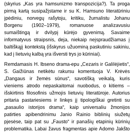
(skyrius „Kas yra hamsunizmo transpozicija?). Ta proga
pirmą kartą susipažįstame ir su K. Hamsuno literatūriniu
įpėdiniu, norvegų rašytoju, kritiku, žurnalistu Johanu
Borgenu (1902–1979), romanuose analizavusiu
sumaištingą ir dvilypį kūrėjo gyvenimą. Savaime
informatyvus straipsnis, deja, niekaip neįspraudžiamas į
baltiškąjį kontekstą (išskyrus užuominą paskutiniu sakiniu,
kad į lietuvių kalbą yra išversti trys jo kūriniai).
Remdamasis H. Ibseno drama-epu „Cezaris ir Galilėjietis“,
S. Gaižiūnas netikėtu rakursu komentuoja V. Krėvės
„Dangaus ir žemės sūnus“, savotišką veikalą, kuris
vieniems atrodo nepaskaitomai nuobodus, o kitiems –
išskirtinis filosofinis užmojis lietuvių literatūroje. Autorius
pritaria pastariesiems ir linkęs jį tipologiškai gretinti su
„pasaulio istorijos drama“, kaip universaliu žmonijos
patirties apibendrinimu Janio Rainio biblinių siužetų
pjesėse, taip pat su „Fausto“ ir panašių etapinių kūrinių
problematika. Labai žavus fragmentas apie Adomo Jakšto