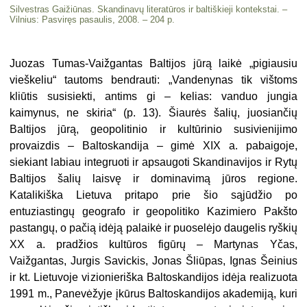
Silvestras Gaižiūnas. Skandinavų literatūros ir baltiškieji kontekstai. –
Vilnius: Pasviręs pasaulis, 2008. – 204 p.
Juozas Tumas-Vaižgantas Baltijos jūrą laikė „pigiausiu
vieškeliu“ tautoms bendrauti: „Vandenynas tik vištoms
kliūtis susisiekti, antims gi – kelias: vanduo jungia
kaimynus, ne skiria“ (p. 13). Šiaurės šalių, juosiančių
Baltijos jūrą, geopolitinio ir kultūrinio susivienijimo
provaizdis – Baltoskandija – gimė XIX a. pabaigoje,
siekiant labiau integruoti ir apsaugoti Skandinavijos ir Rytų
Baltijos šalių laisvę ir dominavimą jūros regione.
Katalikiška Lietuva pritapo prie šio sąjūdžio po
entuziastingų geografo ir geopolitiko Kazimiero Pakšto
pastangų, o pačią idėją palaikė ir puoselėjo daugelis ryškių
XX a. pradžios kultūros figūrų – Martynas Yčas,
Vaižgantas, Jurgis Savickis, Jonas Šliūpas, Ignas Šeinius
ir kt. Lietuvoje vizionieriška Baltoskandijos idėja realizuota
1991 m., Panevėžyje įkūrus Baltoskandijos akademiją, kuri