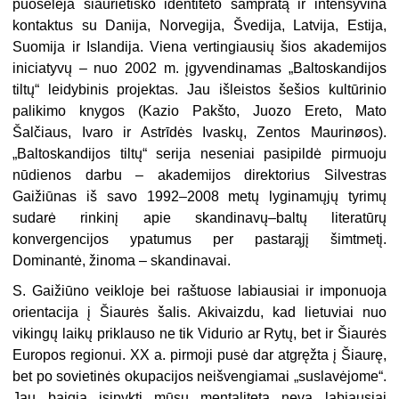
puoselėja šiaurietiško identiteto sampratą ir intensyvina
kontaktus su Danija, Norvegija, Švedija, Latvija, Estija,
Suomija ir Islandija. Viena vertingiausių šios akademijos
iniciatyvų – nuo 2002 m. įgyvendinamas „Baltoskandijos
tiltų“ leidybinis projektas. Jau išleistos šešios kultūrinio
palikimo knygos (Kazio Pakšto, Juozo Ereto, Mato
Šalčiaus, Ivaro ir Astrīdės Ivaskų, Zentos Maurinøos).
„Baltoskandijos tiltų“ serija neseniai pasipildė pirmuoju
nūdienos darbu – akademijos direktorius Silvestras
Gaižiūnas iš savo 1992–2008 metų lyginamųjų tyrimų
sudarė rinkinį apie skandinavų–baltų literatūrų
konvergencijos ypatumus per pastarąjį šimtmetį.
Dominantė, žinoma – skandinavai.
S. Gaižiūno veikloje bei raštuose labiausiai ir imponuoja
orientacija į Šiaurės šalis. Akivaizdu, kad lietuviai nuo
vikingų laikų priklauso ne tik Vidurio ar Rytų, bet ir Šiaurės
Europos regionui. XX a. pirmoji pusė dar atgręžta į Šiaurę,
bet po sovietinės okupacijos neišvengiamai „suslavėjome“.
Jau baigia įsipykti mūsų mentalitetą neva labiausiai