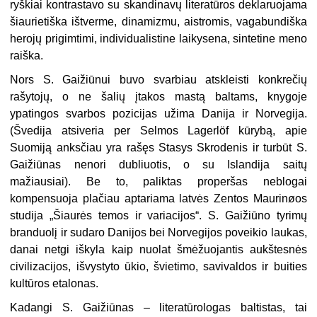
ryškiai kontrastavo su skandinavų literatūros deklaruojama
šiaurietiška ištverme, dinamizmu, aistromis, vagabundiška
herojų prigimtimi, individualistine laikysena, sintetine meno
raiška.
Nors S. Gaižiūnui buvo svarbiau atskleisti konkrečių
rašytojų, o ne šalių įtakos mastą baltams, knygoje
ypatingos svarbos pozicijas užima Danija ir Norvegija.
(Švedija atsiveria per Selmos Lagerlöf kūrybą, apie
Suomiją anksčiau yra rašęs Stasys Skrodenis ir turbūt S.
Gaižiūnas nenori dubliuotis, o su Islandija saitų
mažiausiai). Be to, paliktas properšas neblogai
kompensuoja plačiau aptariama latvės Zentos Maurinøos
studija „Šiaurės temos ir variacijos“. S. Gaižiūno tyrimų
branduolį ir sudaro Danijos bei Norvegijos poveikio laukas,
danai netgi iškyla kaip nuolat šmėžuojantis aukštesnės
civilizacijos, išvystyto ūkio, švietimo, savivaldos ir buities
kultūros etalonas.
Kadangi S. Gaižiūnas – literatūrologas baltistas, tai