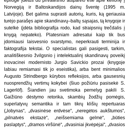
epiloge įdėtus du privatesnio atspalvio esė apie kelionę į
Norvegiją ir Baltoskandijos dainų šventę (1995 m.
Latvijoje). Bet galima suprasti autorių, kuris, ką geriausia
turėjo parašęs apie skandinavų–baltų sąsajas, tą knygoje ir
sutelkė (įdėta bibliografija rodo, kad straipsnių trečdalis į
knygą nepateko). Platesniam adresatui kaip tik bus
įdomiausi laisvesnio svarstymo, neperkrauti terminija ir
faktografija tekstai. O specialistas gali pasigesti, tarkim,
analitiškesnio žvilgsnio į intelektualinį skandinavų poveikį
inovacinei modernisto Jurgio Savickio prozai (knygoje
labiau remiamasi tik jo eseistika), arba bent minimalios
Augusto Strindbergo kūrybos refleksijos, arba gausesnių
nuosprendžių vertimų kokybei (šiuo požiūriu pasisekė S.
Lagerlöf). Šiandien jau svetimoka pernelyg pakili S.
Gaižiūno dėstymo retorika, skambių žodžių pomėgis,
superlatyvų semantika ir tam tikrų klišių repertuaras
(„lobynas“, „dvasinėse erdvėse“, „neregėtos aukštumos“,
„pilnatvės ekstazė“, „neišsemiama gelmė“, „būties
paslaptys“, „dramos viršūnė“, „dvasiniai įkvėpėjai“, „dvasios