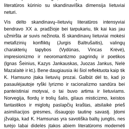
literatūros kūrinio su skandinaviška dimensija lietuviai
neturi.
Vis dėlto skandinavų–lietuvių literatūros intensyviai
bendravo XX a. pradžioje bei tarpukariu, tik kai kas jau
užmiršta ar suvis nežinota. Iš skandinavų lietuviai mokėsi
metafizinių konfliktų (Jurgis Baltrušaitis), valingų
charakterių tapybos (Vydūnas, Vincas Krėvė),
impresionizmo ir neoromantizmo pagrindų ir poetikos
(Ignas Šeinius, Kazys Jankauskas, Juozas Jankus, Nelė
Mazalaitė ir kt.). Bene daugiausia iki šiol reflektuota kaip tik
K. Hamsuno įtaka lietuvių prozai. Galbūt dėl to, kad jo
pasaulėjautoje ryški lyrizmo ir racionalizmo sandūra bei
panteistiniai motyvai, o tai buvo artima ir lietuviams.
Norvegija, fiordų ir trolių šalis, gilaus misticizmo, keistos
fantastikos ir miglotų paslapčių kraštas, atsilaikė prieš
asimiliacijos grėsmes, išsaugojo tautinę savastį. Įdomi
įžvalga, kad K. Hamsunas yra savotiška baltų jungtis, nes
turėjo labai didelės įtakos abiem literatūroms modernėti