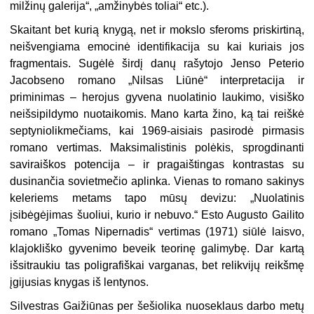
milžinų galerija“, „amžinybės toliai“ etc.).
Skaitant bet kurią knygą, net ir mokslo sferoms priskirtiną,
neišvengiama emocinė identifikacija su kai kuriais jos
fragmentais. Sugėlė širdį danų rašytojo Jenso Peterio
Jacobseno romano „Nilsas Liūnė“ interpretacija ir
priminimas – herojus gyvena nuolatinio laukimo, visiško
neišsipildymo nuotaikomis. Mano karta žino, ką tai reiškė
septyniolikmečiams, kai 1969-aisiais pasirodė pirmasis
romano vertimas. Maksimalistinis polėkis, sprogdinanti
saviraiškos potencija – ir pragaištingas kontrastas su
dusinančia sovietmečio aplinka. Vienas to romano sakinys
keleriems metams tapo mūsų devizu: „Nuolatinis
įsibėgėjimas šuoliui, kurio ir nebuvo.“ Esto Augusto Gailito
romano „Tomas Nipernadis“ vertimas (1971) siūlė laisvo,
klajokliško gyvenimo beveik teorinę galimybę. Dar kartą
išsitraukiu tas poligrafiškai varganas, bet relikvijų reikšmę
įgijusias knygas iš lentynos.
Silvestras Gaižiūnas per šešiolika nuoseklaus darbo metų