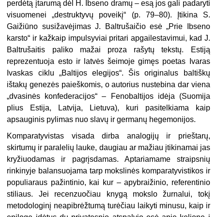
perdėtą įtarumą dėl H. Ibseno dramų – esą jos gali padaryti
visuomenei „destruktyvų poveikį“ (p. 79–80). Įtikina S.
Gaižiūno susižavėjimas J. Baltrušaičio esė „Prie Ibseno
karsto“ ir kažkaip impulsyviai pritari apgailestavimui, kad J.
Baltrušaitis paliko mažai proza rašytų tekstų. Estiją
reprezentuoja esto ir latvės šeimoje gimęs poetas Ivaras
Ivaskas ciklu „Baltijos elegijos“. Šis originalus baltiškų
ištakų genezės paieškomis, o autorius nustebina dar viena
„dvasinės konfederacijos“ – Fenobaltijos idėja (Suomija
plius Estija, Latvija, Lietuva), kuri pasitelkiama kaip
apsauginis pylimas nuo slavų ir germanų hegemonijos.
Komparatyvistas visada dirba analogijų ir prieštarų,
skirtumų ir paralelių lauke, daugiau ar mažiau įtikinamai jas
kryžiuodamas ir pagrįsdamas. Aptariamame straipsnių
rinkinyje balansuojama tarp mokslinės komparatyvistikos ir
populiaraus pažintinio, kai kur – apybraižinio, referentinio
stiliaus. Jei recenzuočiau knygą mokslo žurnalui, tokį
metodologinį neapibrėžtumą turėčiau laikyti minusu, kaip ir