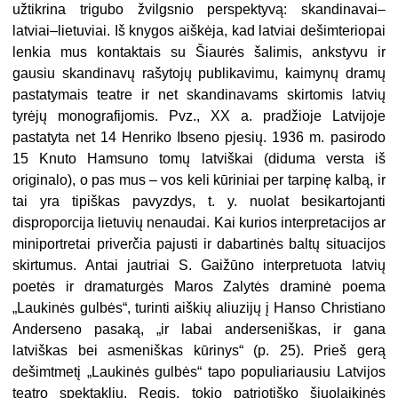
užtikrina trigubo žvilgsnio perspektyvą: skandinavai–
latviai–lietuviai. Iš knygos aiškėja, kad latviai dešimteriopai
lenkia mus kontaktais su Šiaurės šalimis, ankstyvu ir
gausiu skandinavų rašytojų publikavimu, kaimynų dramų
pastatymais teatre ir net skandinavams skirtomis latvių
tyrėjų monografijomis. Pvz., XX a. pradžioje Latvijoje
pastatyta net 14 Henriko Ibseno pjesių. 1936 m. pasirodo
15 Knuto Hamsuno tomų latviškai (diduma versta iš
originalo), o pas mus – vos keli kūriniai per tarpinę kalbą, ir
tai yra tipiškas pavyzdys, t. y. nuolat besikartojanti
disproporcija lietuvių nenaudai. Kai kurios interpretacijos ar
miniportretai priverčia pajusti ir dabartinės baltų situacijos
skirtumus. Antai jautriai S. Gaižūno interpretuota latvių
poetės ir dramaturgės Maros Zalytės draminė poema
„Laukinės gulbės“, turinti aiškių aliuzijų į Hanso Christiano
Anderseno pasaką, „ir labai anderseniškas, ir gana
latviškas bei asmeniškas kūrinys“ (p. 25). Prieš gerą
dešimtmetį „Laukinės gulbės“ tapo populiariausiu Latvijos
teatro spektakliu. Regis, tokio patriotiško šiuolaikinės