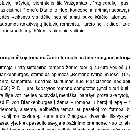
ietuvių rašytojų vienintelis tik Vaižgantas „Pragiedrulių“ p
lasicistinei Pierre’o Danielio Huet koncepcijai artimą nuosa
ertės veiksnys vis dėlto neginčijamai buvo kūrėjo talentas. V
augumos ankstyvųjų lietuvių romanistų, turėjo ne tik didelį tal
u romano teorija būtent iš pirminių šaltinių.
uropietiškoji romano žanro formulė: vidinė žmogaus istorij
irmąją rimtą sisteminę romano žanro teoriją sukūrė vokiečių li
lankenburgas, stambios apimties „Romano tyrinėjimuose“ (17
anro sampratai. Esminis skirtumas nuo klasicistinės nedidel
1666) P. D. Huet išdėstytos romano sampratos („meilė turi būt
ra išgalvoti meilės nuotykiai, meniškai parašyti proza skaityt
ad F. von Blankenburgas į žanrą – romaną ir herojinį epą – p
riemonių sistemą, apibrėžtą temos ar pasakojimo formos, b
sikūnijimo pavidalą, kuris rodo žmogaus dvasinio išsivyst
asaulyje, kiek pasaulio savyje atpažinimo priemone. Nuo to la