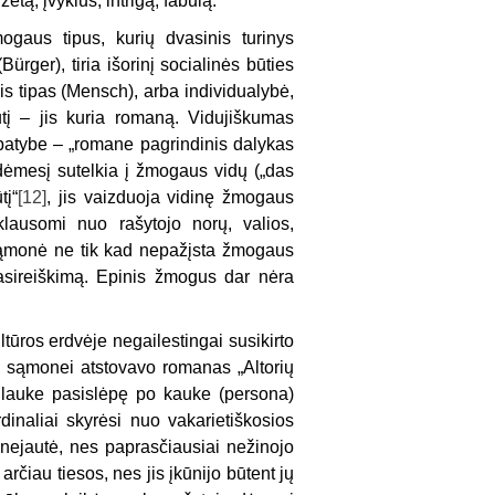
tą, įvykius, intrigą, fabulą.
ogaus tipus, kurių dvasinis turinys
Bürger), tiria išorinį socialinės būties
inis tipas (Mensch), arba individualybė,
būtį – jis kuria romaną. Vidujiškumas
patybe – „romane pagrindinis dalykas
dėmesį sutelkia į žmogaus vidų („das
tį“
[12]
, jis vaizduoja vidinę žmogaus
iklausomi nuo rašytojo norų, valios,
sąmonė ne tik kad nepažįsta žmogaus
pasireiškimą. Epinis žmogus dar nėra
tūros erdvėje negailestingai susikirto
ės sąmonei atstovavo romanas „Altorių
s lauke pasislėpę po kauke (persona)
ardinaliai skyrėsi nuo vakarietiškosios
 nejautė, nes paprasčiausiai nežinojo
arčiau tiesos, nes jis įkūnijo būtent jų