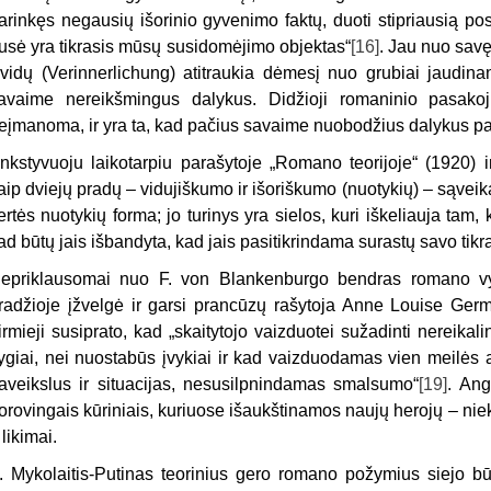
arinkęs negausių išorinio gyvenimo faktų, duoti stipriausią po
usė yra tikrasis mūsų susidomėjimo objektas“
[16]
. Jau nuo savę
 vidų (Verinnerlichung) atitraukia dėmesį nuo grubiai jaudinanč
avaime nereikšmingus dalykus. Didžioji romaninio pasakoji
eįmanoma, ir yra ta, kad pačius savaime nuobodžius dalykus p
nkstyvuoju laikotarpiu parašytoje „Romano teorijoje“ (1920
aip dviejų pradų – vidujiškumo ir išoriškumo (nuotykių) – sąvei
ertės nuotykių forma; jo turinys yra sielos, kuri iškeliauja tam,
ad būtų jais išbandyta, kad jais pasitikrindama surastų savo tikrą
epriklausomai nuo F. von Blankenburgo bendras romano vy
radžioje įžvelgė ir garsi prancūzų rašytoja Anne Louise Ger
irmieji susiprato, kad „skaitytojo vaizduotei sužadinti nereikalin
ygiai, nei nuostabūs įvykiai ir kad vaizduodamas vien meilės ai
aveikslus ir situacijas, nesusilpnindamas smalsumo“
[19]
. Ang
orovingais kūriniais, kuriuose išaukštinamos naujų herojų – ni
r likimai.
. Mykolaitis-Putinas teorinius gero romano požymius siejo b