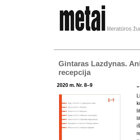
literatūros žu
Gintaras Lazdynas. An
recepcija
2020 m. Nr. 8–9
„
L
k
l
l
i
r