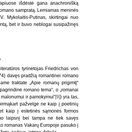
uslapiuose išdėstė gana anachronišką
vą romano sampratą. Lemiamas meninės
. Mykolaitis-Putinas, skirtingai nuo
entą, bet ir buvo neblogai susipažinęs
a
teratūros tyrinėtojas Friedrichas von
74) davęs pradžią romantinei romano
iame traktate „Apie romanų prigimtį“
i pagrindinė romano tema“, o „romanai
ojų malonumui ir pamokymui“
[9]
) yra tas,
irmąkart pažvelgė ne kaip į poetinių
et kaip į estetinės sąmonės formos
ymo laipsnį bei tampa ne tiek savęs
iko romanas Vakarų Europoje pasuko į