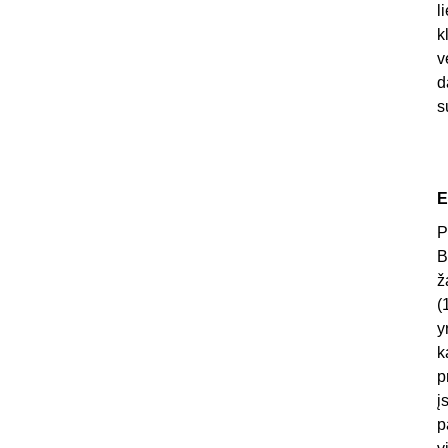
l
k
v
d
s
E
P
B
ž
(
y
k
p
į
p