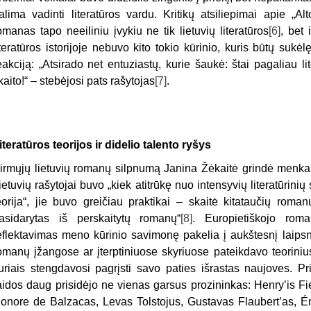
alima vadinti literatūros vardu. Kritikų atsiliepimai apie „Al
omanas tapo neeiliniu įvykiu ne tik lietuvių literatūros
[6]
, bet 
iteratūros istorijoje nebuvo kito tokio kūrinio, kuris būtų sukėlę
eakciją: „Atsirado net entuziastų, kurie šaukė: štai pagaliau 
kaito!“ – stebėjosi pats rašytojas
[7]
.
iteratūros teorijos ir didelio talento ryšys
irmųjų lietuvių romanų silpnumą Janina Žėkaitė grindė menka r
ietuvių rašytojai buvo „kiek atitrūkę nuo intensyvių literatūrinių 
eorija“, jie buvo greičiau praktikai – skaitė kitataučių roma
asidarytas iš perskaitytų romanų“
[8]
. Europietiškojo roman
eflektavimas meno kūrinio savimonę pakelia į aukštesnį laipsn
omanų įžangose ar įterptiniuose skyriuose pateikdavo teorin
uriais stengdavosi pagrįsti savo paties išrastas naujoves. 
aidos daug prisidėjo ne vienas garsus prozininkas: Henry’is F
onore de Balzacas, Levas Tolstojus, Gustavas Flaubert’as, Ém