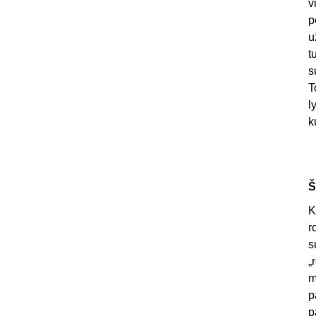
v
p
u
t
s
T
l
k
Š
K
r
s
„
m
p
p