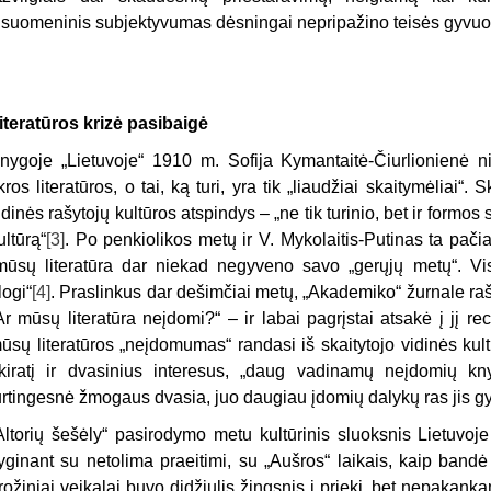
isuomeninis subjektyvumas dėsningai nepripažino teisės gyvuot
iteratūros krizė pasibaigė
nygoje „Lietuvoje“ 1910 m. Sofija Kymantaitė-Čiurlionienė niū
ikros literatūros, o tai, ką turi, yra tik „liaudžiai skaitymėliai“. 
idinės rašytojų kultūros atspindys – „ne tik turinio, bet ir formo
ultūrą“
[3]
. Po penkiolikos metų ir V. Mykolaitis-Putinas ta pačia
mūsų literatūra dar niekad negyveno savo „gerųjų metų“. Vi
logi“
[4]
. Praslinkus dar dešimčiai metų, „Akademiko“ žurnale ra
Ar mūsų literatūra neįdomi?“ – ir labai pagrįstai atsakė į jį re
ūsų literatūros „neįdomumas“ randasi iš skaitytojo vidinės kul
kiratį ir dvasinius interesus, „daug vadinamų neįdomių kn
urtingesnė žmogaus dvasia, juo daugiau įdomių dalykų ras jis gyv
Altorių šešėly“ pasirodymo metu kultūrinis sluoksnis Lietuvoj
yginant su netolima praeitimi, su „Aušros“ laikais, kaip bandė į
rožiniai veikalai buvo didžiulis žingsnis į priekį, bet nepakank