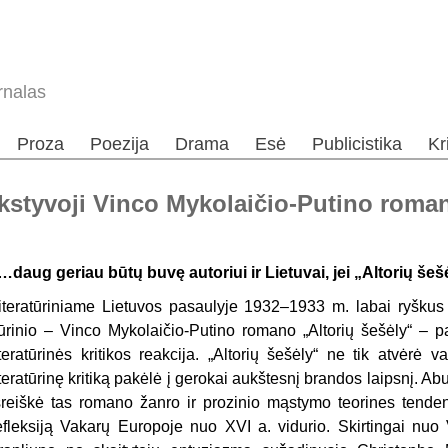
rnalas
Proza
Poezija
Drama
Esė
Publicistika
Kr
kstyvoji Vinco Mykolaičio-Putino roman
…daug geriau būtų buvę autoriui ir Lietuvai, jei „Altorių šeš
iteratūriniame Lietuvos pasaulyje 1932–1933 m. labai ryškus 
ūrinio – Vinco Mykolaičio-Putino romano „Altorių šešėly“ – p
iteratūrinės kritikos reakcija. „Altorių šešėly“ ne tik atvėrė 
iteratūrinę kritiką pakėlė į gerokai aukštesnį brandos laipsnį. Ab
šreiškė tas romano žanro ir prozinio mąstymo teorines tendenc
efleksiją Vakarų Europoje nuo XVI a. vidurio. Skirtingai nuo V