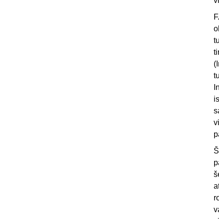
v
F
o
t
t
(
t
I
i
s
v
p
Š
p
š
a
r
v