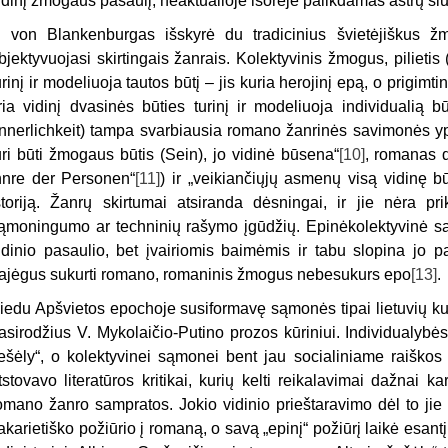
idinį žmogaus pasaulį, neaktualioje išorėje palikdamas aštrų siuže
. von Blankenburgas išskyrė du tradicinius švietėjiškus žm
bjektyvuojasi skirtingais žanrais. Kolektyvinis žmogus, pilietis (
urinį ir modeliuoja tautos būtį – jis kuria herojinį epą, o prigimt
iria vidinį dvasinės būties turinį ir modeliuoja individualią 
Innerlichkeit) tampa svarbiausia romano žanrinės savimonės y
uri būti žmogaus būtis (Sein), jo vidinė būsena“
[10]
, romanas 
nnre der Personen“
[11]
) ir „veikiančiųjų asmenų visą vidinę bū
storiją. Žanrų skirtumai atsiranda dėsningai, ir jie nėra pr
ąmoningumo ar techninių rašymo įgūdžių. Epinėkolektyvinė 
idinio pasaulio, bet įvairiomis baimėmis ir tabu slopina jo 
ajėgus sukurti romano, romaninis žmogus nebesukurs epo
[13]
.
iedu Apšvietos epochoje susiformavę sąmonės tipai lietuvių kul
asirodžius V. Mykolaičio-Putino prozos kūriniui. Individualyb
ešėly“, o kolektyvinei sąmonei bent jau socialiniame raiško
tstovavo literatūros kritikai, kurių kelti reikalavimai dažnai k
omano žanro sampratos. Jokio vidinio prieštaravimo dėl to jie
akarietiško požiūrio į romaną, o savą „epinį“ požiūrį laikė esantį 