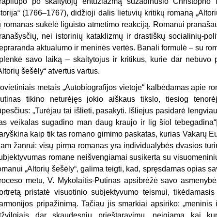
rapliupo po skaitytojų entuziazmą sužadinusio Christoph
storija“ (1766–1767), didžioji dalis lietuvių kritikų romaną „Altor
ų romanas sukėlė liguisto atmetimo reakciją. Romanui pranašaut
ranašysčių, nei istorinių kataklizmų ir drastiškų socialinių-polit
epraranda aktualumo ir meninės vertės. Banali formulė – su rom
plenkė savo laiką – skaitytojus ir kritikus, kurie dar nebuvo 
Altorių šešėly“ atvertus vartus.
ovietiniais metais „Autobiografijos vietoje“ kalbėdamas apie r
utinas tikino neturėjęs jokio aiškaus tikslo, tiesiog tenorė
ūpesčius: „Turėjau tai išlieti, pasakyti. Išliejus pasidarė lengvi
as veikalas sugadino man daug kraujo ir lig šiol tebegadina“
aryškina kaip tik tas romano gimimo paskatas, kurias Vakarų E
iam žanrui: visų pirma romanas yra individualybės dvasios turi
ubjektyvumas romane neišvengiamai susikerta su visuomeniniu 
omanui „Altorių šešėly“, galima teigti, kad, spręsdamas opias 
roceso metu, V. Mykolaitis-Putinas apsibrėžė savo asmenybės e
ortretą pristatė visuotinio subjektyvumo teismui, tikėdamasis 
armonijos pripažinimą. Tačiau jis smarkiai apsiriko: „meninis i
tžvilgiais dar skaudesnių prieštaravimų, neigiamą kai ku