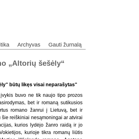
itika
Archyvas
Gauti žurnalą
o „Altorių šešėly“
ėly“ būtų likęs visai neparašytas“
įvykis buvo ne tik naujo tipo prozos
asirodymas, bet ir romaną sutikusios
vartus romano žanrui į Lietuvą, bet ir
u šie reiškiniai nesąmoningai ar atvirai
ijas, kurios lydėjo žanro raidą ir jo
okietijos, kurioje tikra romanų liūtis