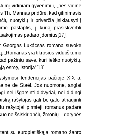
stūmį vidiniam gyvenimui, „nes vidinė
s Th. Mannas pridūrė, kad gilinimasis
ių nuotykių ir priverčia įsiklausyti į
mo paslaptis, į kurią prasiskverbti
asakojimas padaro įdomius
[17]
.
) ir Georgas Lukácsas romaną suvokė
ką: „Romanas yra tikrosios vidujiškumo
 kad pažintų save, kuri ieško nuotykių,
ją esmę, istorija“
[18]
.
stymosi tendencijas pačioje XIX a.
maine de Staël. Jos nuomone, anglai
gi nei išgarsinti didvyriai, nei didingi
strą rašytojas gali be galo atnaujinti
lų rašytojai pirmieji romanus padarė
ekuo neišsiskiriančių žmonių – dorybės
ūtent su europietiškąja romano žanro