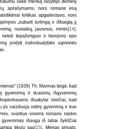
“ trūkumu laikė menką rašytojo dėmesį
ovių aprašymams, nors romane esą
sitiktinai kritikas apgailestavo, nors
inęsis „suburti turtingą ir išbaigtą jį
venimą, nuotaiką, jausmus, mintis
[14]
.
u netoli tepažengusi ir herojinio epo
umą įrodyti individualybės sąmonės
ei.
o menas“ (1939) Th. Mannas teigė, kad
inį gyvenimą ir dvasinių išgyvenimų
chopenhauerio išsakytai minčiai, kad
 jis vaizduoja vidinį gyvenimą ir kuo
žymis, svarbus visoms romano raidos
gyvenimas išauga iš labai šykščiai
tampa tikslu sau
[15]
. Menas privalo,