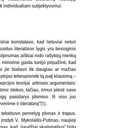
i individualiam subjektyvumui.
riai konstatavo, kad lietuviai neturi
Skurdus literatūros lygis yra tiesioginis
s silpnumas aiškiai rodo rašytojų menką
 minorine gaida turėjo pripažinti, kad
si jie būdavo tik daugiau ar mažiau
šytojas tebesprendė tą patį klausimą –
cepcijos teorijai artimais argumentais:
tūros stokos, tačiau, ėmus plėsti savo
ygų pasidarys įdomios. Iš viso juo
enime ir literatūroj“
[5]
.
e tebebuvo pernelyg plonas ir trapus.
rodyti V. Mykolaitis-Putinas, naujieji
amas, kad „liaudžiai skaitymėlius“ būtų