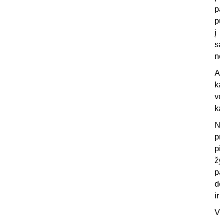
p
p
į
s
n
A
k
v
k
N
p
p
ž
p
d
i
V