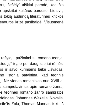
torių šešėly“ aiškiai parodė, kad šis
ir apskritai kultūros baruose. Lietuvių
s tokią audringą literatūrinės kritikos
literatūros krizė pasibaigė! Visuomenė
ašytojų pažintimi su romano teorija.
studijų“ ir „ne per daug stipriai rėmėsi
nus ir savo kūriniams taikė „išvadas,
o istorija patvirtina, kad teorinis
į. Ne vienas romanistas nuo XVIII a.
ius samprotavimus apie romano žanrą,
Prie teorinės romano žanro sampratos
ieldingas, Johannas Wezelis, Novalis,
ile’is Zola, Thomas Mannas ir kt. Iš