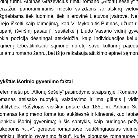
idinį turinį. Albinas Graževičius rimtu romano „Altorių šešėly
eizažui, panoraminiams miesto vaizdams ar atskirų viet
žgriebiama tiek luominė, tiek ir erdvinė Lietuvos įvairovė. Neat
urėjo iškelti kaip laimėjimą, kad V. Mykolaitis-Putinas, užuot rūp
upantį išviršinį pasaulį“, susitelkė į Liudo Vasario vidinį gy
okia pozicija dėsningai atskleidžia, kaip individuacijos keli
ygmenį tebeatitinkanti sąmonė norėtų savo kultūrinį pajėg
uriamu romano žanru, bet iš jo reikalauja atitikimo epinei sąmon
ykštūs išorinio gyvenimo faktai
eleri metai po „Altorių šešėly“ pasirodymo straipsnyje „Roman
omanas atsisako nuotykių vaizdavimo ir ima gilintis į vid
ubtilybes. Rašytojas visiškai pritarė dar 1851 m. Arthuro S
romanas kaip meno forma tuo aukštesnė ir kilnesnė, kuo labiau
enkiau išorinį gyvenimą; ir šis santykis, kaip būdingas po
akopoms <…>“, geruose romanuose „sudėtingiausias vidinis 
arinktų išorinio gyvenimo faktų“, kurie bloguose romanuose 