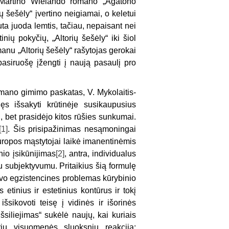
o Martino Wielando romano „Agatono
ių šešėly“ įvertino neigiamai, o keletui
a juoda lemtis, tačiau, nepaisant nei
inių pokyčių, „Altorių šešėly“ iki šiol
anu „Altorių šešėly“ rašytojas gerokai
pasiruošę įžengti į naują pasaulį pro
omano gimimo paskatas, V. Mykolaitis-
jęs išsakyti krūtinėje susikaupusius
au, bet prasidėjo kitos rūšies sunkumai.
[1]
. Šis prisipažinimas nesąmoningai
uropos mąstytojai laikė imanentinėmis
nio įsikūnijimas
[2]
, antra, individualus
subjektyvumu. Pritaikius šią formulę
savo egzistencines problemas kūrybinio
tinius ir estetinius kontūrus ir tokį
išsikovoti teisę į vidinės ir išorinės
šsiliejimas“ sukėlė naujų, kai kuriais
rių visuomenės sluoksnių reakciją: