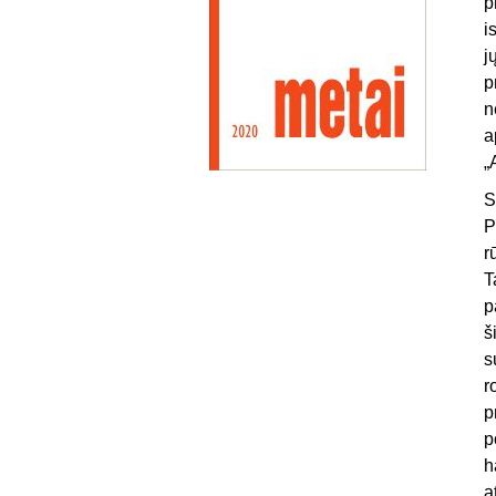
p
i
j
p
n
a
„
S
P
r
T
p
š
s
r
p
p
h
a