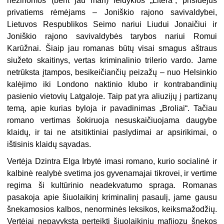
nežinomos (bent jau man) leidyklos „Litera“, prisidėjus
privatiems rėmėjams – Joniškio rajono savivaldybei,
Lietuvos Respublikos Seimo nariui Liudui Jonaičiui ir
Joniškio rajono savivaldybės tarybos nariui Romui
Karūžnai. Šiaip jau romanas būtų visai smagus aštraus
siužeto skaitinys, vertas kriminalinio trilerio vardo. Jame
netrūksta įtampos, besikeičiančių peizažų – nuo Helsinkio
kalėjimo iki Londono naktinio klubo ir kontrabandinių
pasienio vietovių Latgaloje. Taip pat yra aliuzijų į partizanų
temą, apie kurias byloja ir pavadinimas „Broliai“. Tačiau
romano vertimas šokiruoja nesuskaičiuojama daugybe
klaidų, ir tai ne atsitiktiniai paslydimai ar apsirikimai, o
ištisinis klaidų sąvadas.
Vertėja Dzintra Elga Irbytė imasi romano, kurio socialinė ir
kalbinė realybė svetima jos gyvenamajai tikrovei, ir vertime
regima ši kultūrinio neadekvatumo spraga. Romanas
pasakoja apie šiuolaikinį kriminalinį pasaulį, jame gausu
šnekamosios kalbos, nenorminės leksikos, keiksmažodžių.
Vertėjai nepavyksta perteikti šiuolaikinių mafijozų šnekos