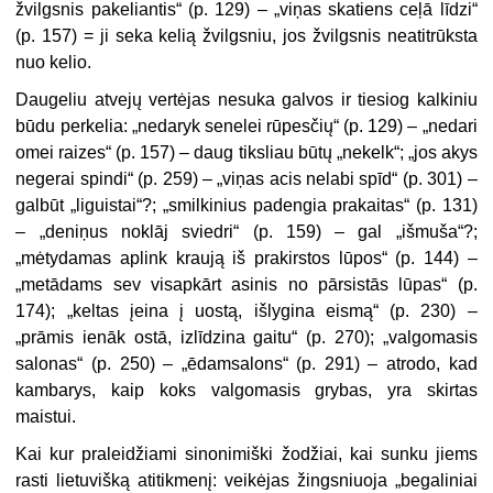
žvilgsnis pakeliantis“ (p. 129) – „viņas skatiens ceļā līdzi“
(p. 157) = ji seka kelią žvilgsniu, jos žvilgsnis neatitrūksta
nuo kelio.
Daugeliu atvejų vertėjas nesuka galvos ir tiesiog kalkiniu
būdu perkelia: „
nedaryk
senelei rūpesčių“ (p. 129) – „
nedari
omei raizes“ (p. 157) – daug tiksliau būtų „nekelk“; „jos akys
negerai
spindi“ (p. 259) – „viņas acis
nelabi
spīd“ (p. 301) –
galbūt „liguistai“?; „smilkinius
padengia
prakaitas“ (p. 131)
– „deniņus noklāj sviedri“ (p. 159) – gal „išmuša“?;
„
mėtydamas aplink
kraują iš prakirstos lūpos“ (p. 144) –
„
metādams sev visapkārt
asinis no pārsistās lūpas“ (p.
174); „keltas
įeina
į uostą,
išlygina eismą
“ (p. 230) –
„prāmis
ienāk
ostā,
izlīdzina gaitu
“ (p. 270); „valgomasis
salonas“ (p. 250) – „ēdamsalons“ (p. 291) – atrodo, kad
kambarys, kaip koks valgomasis grybas, yra skirtas
maistui.
Kai kur praleidžiami sinonimiški žodžiai, kai sunku jiems
rasti lietuvišką atitikmenį: veikėjas žingsniuoja „begaliniai