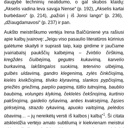
daugybė techninių neatidumo, o gal skubos klaidų:
„Akselis vadina Iev
a
savąja Nense“ (p. 192), „Akselis
kartai
burbėdavo“ (p. 214), „pažiūri
į iš
Jonsi lango“ (p. 236),
„džiaug
damavo
si“ (p. 237) ir pan.
Aukšto meistriškumo vertėja Irena Balčiūnienė yra rašiusi
apie kalbų įvairovę: „Jeigu viso pasaulio literatūros kūrinius
galėtume skaityti ir suprasti taip, kaip girdime ir jaučiame
įvairiabalsį paukščių kalbėjimą –
žvirblio čirškimą,
kregždės čiulbėjimą, gegutės kukavimą, karvelio
burkavimą, lakštingalos suokimą, tetervino ulbėjimą,
gulbės uldavimą, gandro klegenimą, zylės činkčiojimą,
kielės kivikčiojimą, tilviko klyravimą, slankos pypčiojimą,
griežlės griežimą, parplio parpimą, tūtlio tutnojimą, baublio
baubimą, volungės klykimą, čeklelės čekšnojimą, kurtinio
pakšnojimą, gaidelio ryliavimą, anties kvaksėjimą, žąsies
girksėjimą, strazdo rykavimą, apuoko vaitojimą, pelėdos
1
ūbavimą…
– jų nereikėtų versti iš kalbos į kalbą“
. Ši citata
atskleidžia vertėjo amato subtilumą ir kiekvienam meistrui