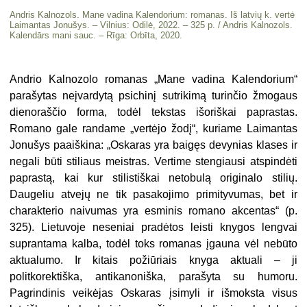
Andris Kalnozols. Mane vadina Kalendorium: romanas. Iš latvių k. vertė
Laimantas Jonušys. – Vilnius: Odilė, 2022. – 325 p. / Andris Kalnozols.
Kalendārs mani sauc. – Rīga: Orbīta, 2020.
Andrio Kalnozolo romanas „Mane vadina Kalendorium“
parašytas neįvardytą psichinį sutrikimą turinčio žmogaus
dienoraščio forma, todėl tekstas išoriškai paprastas.
Romano gale randame „vertėjo žodį“, kuriame Laimantas
Jonušys paaiškina: „Oskaras yra baigęs devynias klases ir
negali būti stiliaus meistras. Vertime stengiausi atspindėti
paprastą, kai kur stilistiškai netobulą originalo stilių.
Daugeliu atvejų ne tik pasakojimo primityvumas, bet ir
charakterio naivumas yra esminis romano akcentas“ (p.
325). Lietuvoje neseniai pradėtos leisti knygos lengvai
suprantama kalba, todėl toks romanas įgauna vėl nebūto
aktualumo. Ir kitais požiūriais knyga aktuali – ji
politkorektiška, antikanoniška, parašyta su humoru.
Pagrindinis veikėjas Oskaras įsimyli ir išmoksta visus