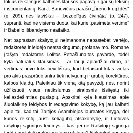
tokius reikalingus kalbinės klausos pagavą ir gausų leksinį
instrumentarijų. Kai J. Banevičius parašo „
čireno
kregždės“
(p. 209), nes latviškai – „bezdelīgas
čivināja
“ (p. 247),
supranti, kad ne visiems duota, kai kurie „pasimeta vertime“
ir Babelio išbandymo neatlaiko.
Net paprastam skaitytojui neįmanoma nepastebėti vertėjo,
redaktorės ir leidėjo neatsakingumo, profanavimo. Romane
įrašyta redaktorės Lolitos Petrašiūnaitės pavardė, todėl
kyla natūralus klausimas – ar tai ji aplaidžiai dirbo, ar
vertimas buvo toks beviltiškas, kad betaisant kitas vietas
pro akis prasprūdo antra tiek nelygumų ir grubių korektūros,
kalbos klaidų. Pateikiau tik vieną kitą pavyzdį, nes, norint
užfiksuoti visus netikslumus, straipsnis išsitęstų iki
keliasdešimties puslapių. Apskritai kyla klausimas apie
šiuolaikinę leidybos ir redagavimo kokybę, ką jau kalbėti
apie tai, kad tai Baltijos Asamblėjos laureatės knyga, dėl
kurios reikėtų jausti keliagubą atsakomybę, ir Lietuvos
rašytojų sąjungos leidinys – kas, jei ne Rašytojų sąjunga
turėtų nustatyti profesionalumo etaloną? Nekontroliuodama