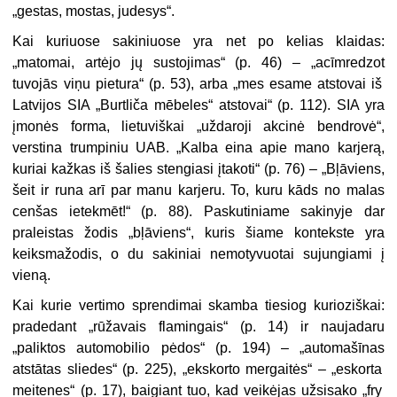
„gestas, mostas, judesys“.
Kai kuriuose sakiniuose yra net po kelias klaidas:
„
matomai
, artėjo jų
sustojimas
“ (p. 46) – „
acīmredzot
tuvojās viņu
pietura
“ (p. 53), arba „mes esame
atstovai
iš
Latvijos
SIA
„Burtliča mēbeles“
atstovai
“ (p. 112). SIA yra
įmonės forma, lietuviškai „uždaroji akcinė bendrovė“,
verstina trumpiniu UAB. „Kalba eina apie mano karjerą,
kuriai
kažkas iš šalies stengiasi
įtakoti“
(p. 76) – „Bļāviens,
šeit ir runa arī par manu karjeru. To, kuru kāds no malas
cenšas ietekmēt!“ (p. 88). Paskutiniame sakinyje dar
praleistas žodis „bļāviens“, kuris šiame kontekste yra
keiksmažodis, o du sakiniai nemotyvuotai sujungiami į
vieną.
Kai kurie vertimo sprendimai skamba tiesiog kurioziškai:
pradedant „rūžavais flamingais“ (p. 14) ir naujadaru
„paliktos
automobilio
pėdos
“ (p. 194) – „
automašīnas
atstātas
sliedes
“ (p. 225), „
ekskorto
mergaitės“ – „
eskorta
meitenes“ (p. 17), baigiant tuo, kad veikėjas užsisako „fry