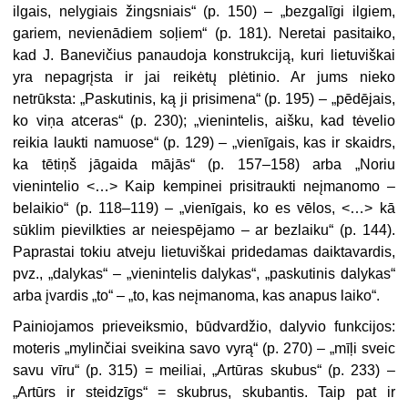
ilgais, nelygiais
žingsniais“ (p. 150) – „bezgalīgi
ilgiem,
gariem, nevienādiem
soļiem“ (p. 181). Neretai pasitaiko,
kad J. Banevičius panaudoja konstrukciją, kuri lietuviškai
yra nepagrįsta ir jai reikėtų plėtinio. Ar jums nieko
netrūksta: „
Paskutinis
, ką ji prisimena“ (p. 195) – „pēdējais,
ko viņa atceras“ (p. 230); „
vienintelis
, aišku, kad tėvelio
reikia laukti namuose“ (p. 129) – „
vienīgais
, kas ir skaidrs,
ka tētiņš jāgaida mājās“ (p. 157–158) arba „Noriu
vienintelio
<…> Kaip kempinei prisitraukti
neįmanomo
–
belaikio
“ (p. 118–119) – „
vienīgais
, ko es vēlos, <…> kā
sūklim pievilkties ar
neiespējamo
– ar
bezlaiku
“ (p. 144).
Paprastai tokiu atveju lietuviškai pridedamas daiktavardis,
pvz., „dalykas“ – „vienintelis dalykas“, „paskutinis dalykas“
arba įvardis „to“ – „to, kas neįmanoma, kas anapus laiko“.
Painiojamos prieveiksmio, būdvardžio, dalyvio funkcijos:
moteris „
mylinčiai
sveikina savo vyrą“ (p. 270) – „
mīļi
sveic
savu vīru“ (p. 315) = meiliai, „Artūras
skubus
“ (p. 233) –
„Artūrs ir
steidzīgs
“ = skubrus, skubantis. Taip pat ir