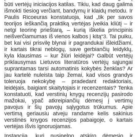
būti vertėjų iniciacijos katilas. Tikiu, kad daug galima
išmokti tiesiog verčiant, bandymų ir klaidų metodu. Ir
Paulis Ricoeuras konstatuoja, kad „tik per savos
teorijos ieškančią praktiką vertėjas įveikia kliūtį – ir
netgi teorinę prieštarą, – kurią iškelia principinis
neišverčiamumas iš vienos kalbos į kitą“
3
. Tai puiku,
bet kai visi prisvilę blynai ir pagrandukai išleidžiami,
ir kartais tikrai neblogų, save gerbiančių leidyklų,
kyla klausimas – kur žiūri leidėjai? Galbūt vertėjų
priklausymas Lietuvos literatūros vertėjų sąjungai
suprantamas tarsi automatinis kokybės ženklas? Ar
jau kartelė nuleista taip žemai, kad visos grandys
toleruoja nekokybę – pradedant redaktoriais,
leidėjais, baigiant skaitytojais ir recenzentais? Tenka
konstatuoti, kad verstinių knygų recenzijų pasirodo
mažokai, ypač atkreipiančių dėmesį į vertimų
pavojus ir šių pavojų sąlygotus trūkumus. Apie
vertimą geriausiu atveju randame kelis sakinius
verstinės knygos recenzijos pabaigoje, o kartais
vertėjas išvis ignoruojamas.
Instancija, kuri nusipelno atskiro dėmesio ir