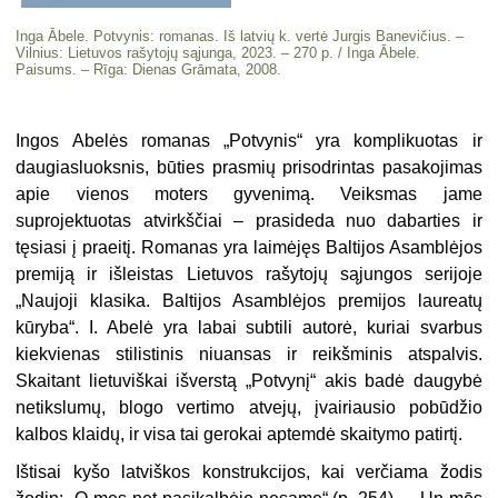
Inga Ābele. Potvynis: romanas. Iš latvių k. vertė Jurgis Banevičius. –
Vilnius: Lietuvos rašytojų sąjunga, 2023. – 270 p. / Inga Ābele.
Paisums. – Rīga: Dienas Grāmata, 2008.
Ingos Abelės romanas „Potvynis“ yra komplikuotas ir
daugiasluoksnis, būties prasmių prisodrintas pasakojimas
apie vienos moters gyvenimą. Veiksmas jame
suprojektuotas atvirkščiai – prasideda nuo dabarties ir
tęsiasi į praeitį. Romanas yra laimėjęs Baltijos Asamblėjos
premiją ir išleistas Lietuvos rašytojų sąjungos serijoje
„Naujoji klasika. Baltijos Asamblėjos premijos laureatų
kūryba“. I. Abelė yra labai subtili autorė, kuriai svarbus
kiekvienas stilistinis niuansas ir reikšminis atspalvis.
Skaitant lietuviškai išverstą „Potvynį“ akis badė daugybė
netikslumų, blogo vertimo atvejų, įvairiausio pobūdžio
kalbos klaidų, ir visa tai gerokai aptemdė skaitymo patirtį.
Ištisai kyšo latviškos konstrukcijos, kai verčiama žodis