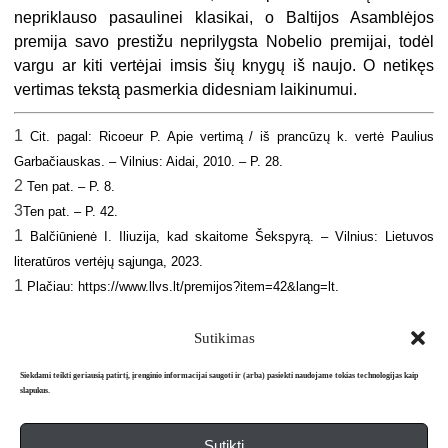
nepriklauso pasaulinei klasikai, o Baltijos Asamblėjos
premija savo prestižu neprilygsta Nobelio premijai, todėl
vargu ar kiti vertėjai imsis šių knygų iš naujo. O netikęs
vertimas tekstą pasmerkia didesniam laikinumui.
1
Cit. pagal: Ricoeur P. Apie vertimą / iš prancūzų k. vertė Paulius
Garbačiauskas. – Vilnius: Aidai,
2010. – P. 28.
2
Ten pat. – P.
8.
3
Ten pat. – P. 42.
1
Balčiūnienė I. Iliuzija, kad skaitome Šekspyrą. – Vilnius: Lietuvos
literatūros vertėjų sąjunga,
2023.
1
Plačiau: https://www.llvs.lt/premijos?item=42&lang=lt.
Sutikimas
Siekdami teikti geriausią patirtį, įrenginio informacijai saugoti ir (arba) pasiekti naudojame tokias technologijas kaip
slapukus.
Sutikti