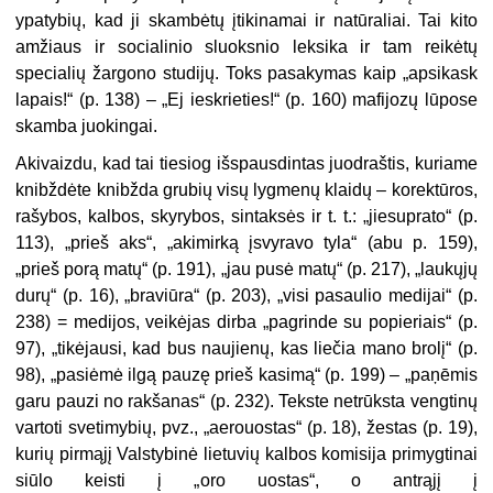
ypatybių, kad ji skambėtų įtikinamai ir natūraliai. Tai kito
amžiaus ir socialinio sluoksnio leksika ir tam reikėtų
specialių žargono studijų. Toks pasakymas kaip „
apsikask
lapais
!“ (p. 138) – „
Ej ieskrieties
!“ (p. 160) mafijozų lūpose
skamba juokingai.
Akivaizdu, kad tai tiesiog išspausdintas juodraštis, kuriame
knibždėte knibžda grubių visų lygmenų klaidų – korektūros,
rašybos, kalbos, skyrybos, sintaksės ir t. t.: „
jiesuprato“
(p.
113), „prieš
aks
“, „akimirką
įsvyravo
tyla“ (abu p. 159),
„prieš porą
matų
“ (p. 191), „jau pusė
matų
“ (p. 217), „lauk
ų
jų
durų“ (p. 16), „
braviūra
“ (p. 203), „visi pasaulio
medijai
“ (p.
238) = medijos, veikėjas dirba „
pagrinde
su popieriais“ (p.
97), „tikėjausi, kad bus naujienų,
kas liečia
mano brolį“ (p.
98), „
pasiėmė
ilgą pauzę
prieš kasimą“ (p. 199) – „
paņēmis
garu pauzi
no rakšanas“ (p. 232). Tekste netrūksta
vengtinų
vartoti svetimybių, pvz., „
aerouostas“ (p. 18), žestas (p. 19),
kurių pirmąjį Valstybinė lietuvių kalbos komisija primygtinai
siūlo keisti į „
oro uostas“, o antrąjį į