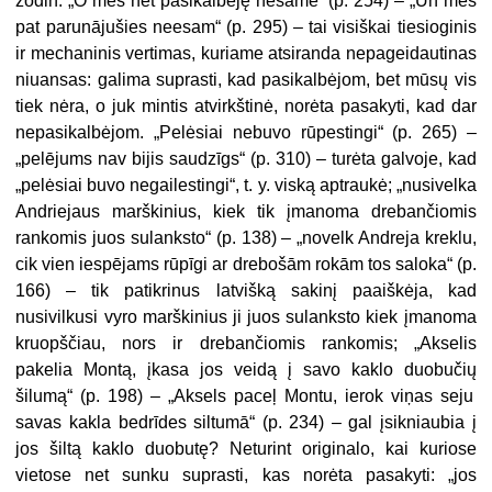
žodin: „O mes net
pasikalbėję nesame
“ (p. 254) – „Un mēs
pat
parunājušies neesam
“ (p. 295) – tai visiškai tiesioginis
ir mechaninis vertimas, kuriame atsiranda nepageidautinas
niuansas: galima suprasti, kad pasikalbėjom, bet mūsų vis
tiek nėra, o juk mintis atvirkštinė, norėta pasakyti, kad dar
nepasikalbėjom. „Pelėsiai
nebuvo rūpestingi
“ (p. 265) –
„pelējums
nav bijis saudzīgs
“ (p. 310) – turėta galvoje, kad
„pelėsiai buvo negailestingi“, t. y. viską aptraukė; „nusivelka
Andriejaus marškinius,
kiek tik įmanoma drebančiomis
rankomis
juos sulanksto“ (p. 138) – „novelk Andreja kreklu,
cik vien iespējams rūpīgi ar drebošām rokām
tos saloka“ (p.
166) – tik patikrinus latvišką sakinį paaiškėja, kad
nusivilkusi vyro marškinius ji juos sulanksto kiek įmanoma
kruopščiau, nors ir drebančiomis rankomis; „Akselis
pakelia Montą,
įkasa
jos veidą į savo
kaklo duobučių
šilumą“ (p. 198) – „Aksels paceļ Montu,
ierok
viņas seju
savas
kakla bedrīdes
siltumā“ (p. 234) – gal įsikniaubia į
jos šiltą kaklo duobutę? Neturint originalo, kai kuriose
vietose net sunku suprasti, kas norėta pasakyti: „jos