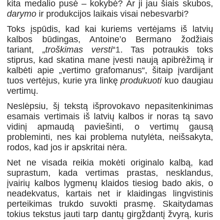
kita medalio pusė – kokybė? Ar ji jau šiais skubos,
darymo
ir produkcijos laikais visai nebesvarbi?
Toks įspūdis, kad kai kuriems vertėjams iš latvių
kalbos būdingas, Antoine’o Bermano žodžiais
tariant, „
troškimas
versti
“
1
. Tas potraukis toks
stiprus, kad skatina mane įvesti naują apibrėžimą ir
kalbėti apie „vertimo grafomanus“, šitaip įvardijant
tuos vertėjus, kurie yra linkę
produkuoti
kuo daugiau
vertimų.
Neslėpsiu, šį tekstą išprovokavo nepasitenkinimas
esamais vertimais iš latvių kalbos ir noras tą savo
vidinį apmaudą paviešinti, o vertimų gausą
probleminti, nes kai problema nutylėta, neišsakyta,
rodos, kad jos ir apskritai nėra.
Net ne visada reikia mokėti originalo kalbą, kad
suprastum, kada vertimas prastas, nesklandus,
įvairių kalbos lygmenų klaidos tiesiog bado akis, o
neadekvatus, kartais net ir klaidingas lingvistinis
perteikimas trukdo suvokti prasmę. Skaitydamas
tokius tekstus jauti tarp dantų girgždantį žvyrą, kuris