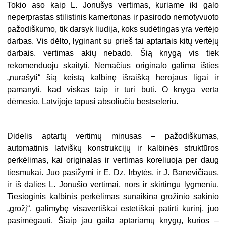
Tokio aso kaip L. Jonušys vertimas, kuriame iki galo
neperprastas stilistinis kamertonas ir pasirodo nemotyvuoto
pažodiškumo, tik darsyk liudija, koks sudėtingas yra vertėjo
darbas. Vis dėlto, lyginant su prieš tai aptartais kitų vertėjų
darbais, vertimas akių nebado. Šią knygą vis tiek
rekomenduoju skaityti. Nemačius originalo galima išties
„nurašyti“ šią keistą kalbinę išraišką herojaus ligai ir
pamanyti, kad viskas taip ir turi būti. O knyga verta
dėmesio, Latvijoje tapusi absoliučiu bestseleriu.
Didelis aptartų vertimų minusas – pažodiškumas,
automatinis latviškų konstrukcijų ir kalbinės struktūros
perkėlimas, kai originalas ir vertimas koreliuoja per daug
tiesmukai. Juo pasižymi ir E. Dz. Irbytės, ir J. Banevičiaus,
ir iš dalies L. Jonušio vertimai, nors ir skirtingu lygmeniu.
Tiesioginis kalbinis perkėlimas sunaikina grožinio sakinio
„grožį“, galimybę visavertiškai estetiškai patirti kūrinį, juo
pasimėgauti. Šiaip jau gaila aptariamų knygų, kurios –