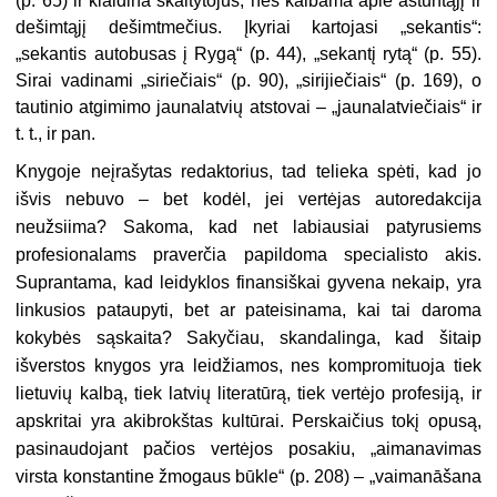
(p. 65) ir klaidina skaitytojus, nes kalbama apie aštuntąjį ir
dešimtąjį dešimtmečius. Įkyriai kartojasi „sekantis“:
„sekantis autobusas į Rygą“ (p. 44), „sekantį rytą“ (p. 55).
Sirai vadinami „siriečiais“ (p. 90), „sirijiečiais“ (p. 169), o
tautinio atgimimo jaunalatvių atstovai – „jaunalatviečiais“ ir
t. t., ir pan.
Knygoje neįrašytas redaktorius, tad telieka spėti, kad jo
išvis nebuvo – bet kodėl, jei vertėjas autoredakcija
neužsiima? Sakoma, kad net labiausiai patyrusiems
profesionalams praverčia papildoma specialisto akis.
Suprantama, kad leidyklos finansiškai gyvena nekaip, yra
linkusios pataupyti, bet ar pateisinama, kai tai daroma
kokybės sąskaita? Sakyčiau, skandalinga, kad šitaip
išverstos knygos yra leidžiamos, nes kompromituoja tiek
lietuvių kalbą, tiek latvių literatūrą, tiek vertėjo profesiją, ir
apskritai yra akibrokštas kultūrai. Perskaičius tokį opusą,
pasinaudojant pačios vertėjos posakiu, „aimanavimas
virsta konstantine žmogaus būkle“ (p. 208) – „vaimanāšana