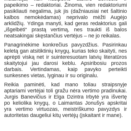
papeikimo – redaktoriai. Žinoma, vien redaktoriumi
pasikliauti negalima, juk jis (dažniausiai net šaltinio
kalbos nemokėdamas) neprivalo mėžti Augėjo
arklidžių. Ydinga manyti, kad geras redaktorius gali
„išgelbėti“ prastą vertimą, nes traukti iš balos
neatsakingai skęstančius vertėjus – ne jo reikalas.
Panagrinėkime konkrečius pavyzdžius. Pasirinkau
keletą gan atsitiktinių knygų, kurias teko skaityti, nes
aprėpti viską net ir suinteresuotam latvių literatūros
skaitytojui jau darosi keblu. Apsiribosiu prozos
darbais. Vertindamas, kaip pavyko perteikti
sunkesnes vietas, lyginau ir su originalu.
Reikia paminėti, kad mano toliau straipsnyje
aptariami vertėjai toli gražu nėra vertimo pradinukai.
Jurgis Banevičius ir Elga Dzintra Irbytė yra išvertę
po keliolika knygų, o Laimantas Jonušys apskritai
yra vertimo virtuozas, meistriškumo pavyzdys ir
autoritetas daugeliui kitų vertėjų (įskaitant ir mane).