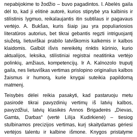
nepabijokime to žodžio – buvo pagadintos. I. Abelės gaila
dėl to, kad ji elitinė autorė, kurios stiprybė yra kalbinis ir
stilistinis lygmuo, reikalaujantis itin subtilaus ir pagavaus
vertėjo. A. Bukšas, kuris šiaip jau yra populiariosios
literatūros autorius, bet tikrai gebantis regzti intriguojantį
siužetą, lietuviškai prabilo latviškomis kalkėmis ir kalbos
klaidomis. Galbūt išvis nereikėtų rinktis kūrinio, kurio
aktualijos, leksika, stilistiniai registrai neatitinka vertėjo
polinkių, amžiaus, kompetencijų. Ir A. Kalnozolo truputį
gaila, nes lietuviškas vertimas prislopino originalius kalbos
žaismus ir humorą, kurie knygai suteikia papildomą
matmenį.
Teisybės dėlei reikia pasakyti, kad pastaruoju metu
pasirodė tikrai pavyzdinių vertimų iš latvių kalbos,
pavyzdžiui, latvių klasikės Annos Brigaderės „Dievas,
Gamta, Darbas“ (vertė Lilija Kudirkienė) – tiesiog
stulbinamos precizijos vertimas, kurį skaitydamas gėriesi
vertėjos talentu ir kalbine išmone. Knygos pristatyme