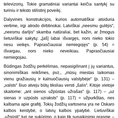
televizorių. Tokie gramatiniai variantai keičia santykį su
turiniu ir teksto stilistinį poveikį.
Dalyvinės konstrukcijos, kurios automatiškai atsiduria
vertime, irgi atrodo dirbtinokai. Latviškai „neesmu gulējis“,
„neesmu darījis“ skamba natūraliai, bet kažin, ar žmogus
lietuviškai sakytų: „[aš] labai išvargęs, nors nieko tokio
nesu veikęs. Paprasčiausiai nemiegojęs“ (p. 54) =
išvargau, nors nieko neveikiau. Paprasčiausiai
nemiegojau.
Būdingas žodžių perkėlimas, nepasigilinant į jų variantus,
sinonimiškas reikšmes, pvz., „mūsų miestas laikomas
vienu gražiausių ir kalnuočiausių
valstybėje
“ (p. 131) –
„valsts“ šiuo atveju būtų tiksliau versti „
šalis
“. Kitoje vietoje
skaitome: „ant sienos
užpūstas
užrašas“ (p. 117) – „uz
sienas ir
uzpūsts
uzraksts“ (p. 117) = užpurkštas, nes
kalbama apie grafitį. Tokių žodžių vartosena yra ne Oskaro
kalbos keistybė, o latvių kalbos ypatybė. Lietuviškai
„užpūsti“ turi ne sukūrimo, o kaip tik sunaikinimo prasmę –