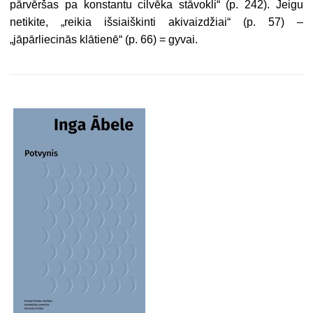
pārvēršas pa konstantu cilvēka stāvokli“ (p. 242). Jeigu
netikite, „reikia išsiaiškinti akivaizdžiai“ (p. 57) –
„jāpārliecinās klātienē“ (p. 66) = gyvai.