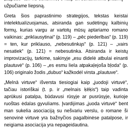
užpučiame liepsną.
Greta šios paprastinimo strategijos, tekstas keistai
intelektualizuojamas, atsiranda gan sudėtingų kalbinių
formų, kurias vargu ar vartotų mūsų aptariamo romano
vaikinas: „priklausyti
nai
“ (p. 119) – „pēc piederības“ (p. 119)
= ten, kur priklauso, „nebesutin
kąs
“ (p. 121) – „vairs
nesatiek“ (p. 121) = nebesutinka. Atsiranda ir keistų
improvizacijų, tarkime, sakinyje „esu didelė atbulai einanti
plautuvė
“ (p. 106) – „es esmu liela atpakaļejoša
bļoda
“ (p.
106) originalo žodis „dubuo“ kažkodėl virsta „plautuve“.
„
Melnā virtuve“ išversta tiesiogiai kaip „juodoji virtuvė“,
tačiau istoriškai (t. p. ir „melnais ķēķis“) taip vadinta
aprūkusi patalpa, būdavusi rūsyje ar pusrūsyje, kurioje
ruoštas ėdalas gyvuliams. Įvardijimas „juoda virtuvė“ bent
man sukelia asociaciją su nešvariu verslu, o romane ši
senovinė virtuvė yra bažnyčios pagalbinėse patalpose, ir
neigiama asociacija yra nepageidautina.