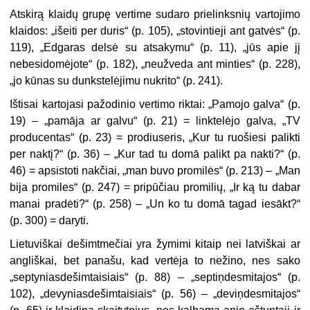
Atskirą klaidų grupę vertime sudaro prielinksnių vartojimo
klaidos: „išeiti
per
duris“ (p. 105), „stovintieji
ant
gatvės“ (p.
119), „Edgaras delsė
su
atsakymu“ (p. 11), „jūs
apie
jį
nebesidomėjote“ (p. 182), „neužveda
ant
minties“ (p. 228),
„jo kūnas
su
dunkstelėjimu nukrito“ (p. 241).
Ištisai kartojasi pažodinio vertimo riktai: „
Pamojo
galva“ (p.
19) – „
pamāja
ar galvu“ (p. 21) = linktelėjo galva, „TV
producentas“ (p. 23) = prodiuseris, „Kur tu ruošiesi
palikti
per naktį
?“ (p. 36) – „Kur tad tu domā
palikt pa nakti
?“ (p.
46) = apsistoti nakčiai, „man
buvo
promilės“ (p. 213) – „Man
bija
promiles“ (p. 247) = pripūčiau promilių, „Ir ką tu dabar
manai
pradėti
?“ (p. 258) – „Un ko tu domā tagad
iesākt
?“
(p. 300) = daryti.
Lietuviškai dešimtmečiai yra žymimi kitaip nei latviškai ar
angliškai, bet panašu, kad vertėja to nežino, nes sako
„septyniasdešimtaisiais“ (p. 88) – „septiņdesmitajos“ (p.
102), „devyniasdešimtaisiais“ (p. 56) – „deviņdesmitajos“