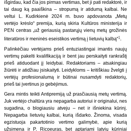
išgirdau, kad čia jos pirmas vertimas, bet ji pati redaktorė, ir
tai daug ką paaiškina – stropumą ir atidumą kalbai. Ne
veltui L. Kudirkienė 2024 m. buvo apdovanota „Metų
vertėjo krėslo“ premija, kurią skiria Kultūros ministerija ir
PEN centras
„
už geriausią pastarųjų vienų metų grožinės
1
literatūros ir meninės eseistikos vertimą į lietuvių kalbą“
.
Palinkėčiau vertėjams prieš entuziastingai imantis naujų
vertimų pakelti kvalifikaciją ir bent jau perskaityti rankraštį
prieš atiduodant jį leidybai. Redaktoriams – atsakingiau
žiūrėti ir atidžiau įsiskaityti. Leidykloms – kritiškiau žvelgti į
vertėjų profesionalumą ir būtinai nusamdyti redaktorių,
prieš tai įvertinus jo gebėjimus.
Gera mintis teikti Antipremiją už prasčiausią metų vertimą.
Juk vertėjo chaltūra yra nepagarba autoriui ir originalui, nes
sugadina, o blogiausiu atveju – net ir išniekina kūrinį.
Nepagarba lietuvių kalbai, kurią išdarko. Žinoma, visada
egzistuoja pakartotinio vertimo galimybė, apie kurią
užsimena ir P. Ricoeuras, bet aptariami latvių kūriniai