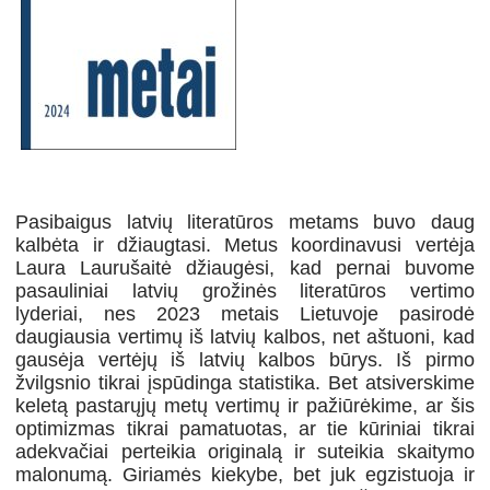
Pasibaigus latvių literatūros metams buvo daug
kalbėta ir džiaugtasi. Metus koordinavusi vertėja
Laura Laurušaitė džiaugėsi, kad pernai buvome
pasauliniai latvių grožinės literatūros vertimo
lyderiai, nes 2023 metais Lietuvoje pasirodė
daugiausia vertimų iš latvių kalbos, net aštuoni, kad
gausėja vertėjų iš latvių kalbos būrys. Iš pirmo
žvilgsnio tikrai įspūdinga statistika. Bet atsiverskime
keletą pastarųjų metų vertimų ir pažiūrėkime, ar šis
optimizmas tikrai pamatuotas, ar tie kūriniai tikrai
adekvačiai perteikia originalą ir suteikia skaitymo
malonumą. Giriamės kiekybe, bet juk egzistuoja ir