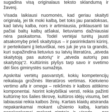
sugadina visą originalaus teksto sklandumą ir
žavesį.
Visada laikiausi nuomonės, kad geriau skaityti
originalą, jei tik moki kalbą, bet toks jau paradoksas,
kad latvių kalba, nors ir artimiausia, priklausanti tai
pačiai baltų kalbų atšakai, lietuviams dažniausiai
nėra paskaitoma. Todėl vertėjai turėtų jausti
atsakomybę prieš skaitytojus – ir pasirinkdami kūrinį,
ir perteikdami jį lietuviškai, nes juk jie yra ta grandis,
kuri supažindina lietuvius su latvių literatūra, „atveda
skaitytoją pas autorių“ ir „atveda autorių pas
skaitytoją“
2
. Kultūrinis plyšys tarp savo ir svetimo
dėl šios giminystės sumažėja.
Apskritai vertėtų pasvarstyti, kokių kompetencijų
reikalauja grožinės literatūros vertimas. Kiekvieno
vertimo
alfa
ir
omega
– reikšmės ir kalbos atitikimo
komponentai. Norint kokybiškai versti, reikia pažinti
kultūrinę tos šalies tikrovę, kultūros idėjų visumą, bet
labiausiai reikia kalbos žinių. Kartais klaidų atsiranda
nepakankamai mokant užsienio kalbą, kartais