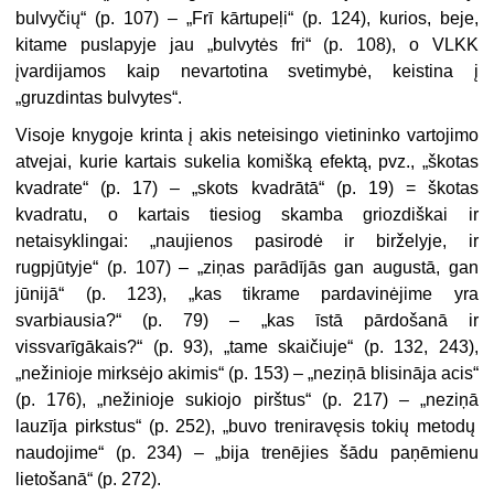
bulvyčių“ (p. 107) – „Frī kārtupeļi“ (p. 124), kurios, beje,
kitame puslapyje jau „bulvytės fri“ (p. 108), o VLKK
įvardijamos kaip nevartotina svetimybė, keistina į
„gruzdintas bulvytes“.
Visoje knygoje krinta į akis neteisingo vietininko vartojimo
atvejai, kurie kartais sukelia komišką efektą, pvz., „škotas
kvadrate
“ (p. 17) – „skots kvadrātā“ (p. 19) = škotas
kvadratu, o kartais tiesiog skamba griozdiškai ir
netaisyklingai: „naujienos pasirodė ir
birželyje
, ir
rugpjūtyje
“ (p. 107) – „ziņas parādījās gan
augustā
, gan
jūnijā
“ (p. 123), „kas tikrame
pardavinėjime
yra
svarbiausia?“ (p. 79) – „kas īstā pārdošanā ir
vissvarīgākais?“ (p. 93), „
tame skaičiuje
“ (p. 132, 243),
„
nežinioje
mirksėjo akimis“ (p. 153) – „neziņā blisināja acis“
(p. 176), „
nežinioje
sukiojo pirštus“ (p. 217) – „
neziņā
lauzīja pirkstus“ (p. 252), „buvo treniravęsis tokių metodų
naudojime
“ (p. 234) – „bija trenējies šādu paņēmienu
lietošanā
“ (p. 272).