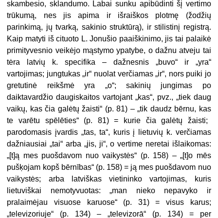
skambesio, sklandumo. Labai sunku apibūdinti šį vertimo
trūkumą, nes jis apima ir išraiškos plotmę (žodžių
parinkimą, jų tvarką, sakinio struktūrą), ir stilistinį registrą.
Kaip matyti iš cituoto L. Jonušio paaiškinimo, jis tai palaikė
primityvesnio veikėjo mąstymo ypatybe, o dažnu atveju tai
tėra latvių k. specifika – dažnesnis „buvo“ ir „yra“
vartojimas; jungtukas „ir“ nuolat verčiamas „ir“, nors puiki jo
gretutinė reikšmė yra „o“; sakinių jungimas po
daiktavardžio daugiskaitos vartojant „kas“, pvz., „tiek daug
vaikų,
kas
čia galėtų žaisti“ (p. 81) – „tik daudz bērnu,
kas
te varētu spēlēties“ (p. 81) =
kurie
čia galėtų žaisti;
parodomasis įvardis „tas, ta“, kuris į lietuvių k. verčiamas
dažniausiai „tai“ arba „jis, ji“, o vertime neretai išlaikomas:
„
[t]ą
mes puošdavom nuo vaikystės“ (p. 158) – „
[t]o
mēs
pušķojam kopš bērnības“ (p. 158) =
ją
mes puošdavom nuo
vaikystės; arba latviškas vietininko vartojimas, kuris
lietuviškai nemotyvuotas: „man nieko nepavyko ir
pralaimėjau
visuose karuose
“ (p. 31) = visus karus;
„televizoriuje“ (p. 134) – „televizorā“ (p. 134) = per