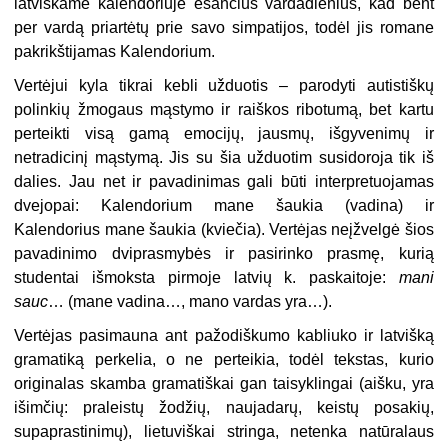
latviškame kalendoriuje esančius vardadienius, kad bent
per vardą priartėtų prie savo simpatijos, todėl jis romane
pakrikštijamas Kalendorium.
Vertėjui kyla tikrai kebli užduotis – parodyti autistiškų
polinkių žmogaus mąstymo ir raiškos ribotumą, bet kartu
perteikti visą gamą emocijų, jausmų, išgyvenimų ir
netradicinį mąstymą. Jis su šia užduotim susidoroja tik iš
dalies. Jau net ir pavadinimas gali būti interpretuojamas
dvejopai: Kalendorium mane šaukia (vadina) ir
Kalendorius mane šaukia (kviečia). Vertėjas neįžvelgė šios
pavadinimo dviprasmybės ir pasirinko prasmę, kurią
studentai išmoksta pirmoje latvių k. paskaitoje:
mani
sauc
… (mane vadina…, mano vardas yra…).
Vertėjas pasimauna ant pažodiškumo kabliuko ir latvišką
gramatiką perkelia, o ne perteikia, todėl tekstas, kurio
originalas skamba gramatiškai gan taisyklingai (aišku, yra
išimčių: praleistų žodžių, naujadarų, keistų posakių,
supaprastinimų), lietuviškai stringa, netenka natūralaus