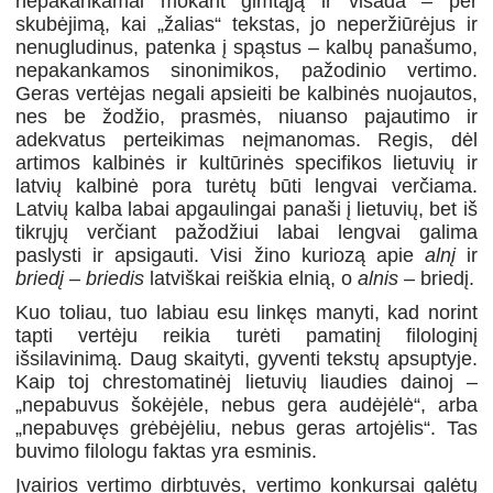
nepakankamai mokant gimtąją ir visada – per
skubėjimą, kai „žalias“ tekstas, jo neperžiūrėjus ir
nenugludinus, patenka į spąstus – kalbų panašumo,
nepakankamos sinonimikos, pažodinio vertimo.
Geras vertėjas negali apsieiti be kalbinės nuojautos,
nes be žodžio, prasmės, niuanso pajautimo ir
adekvatus perteikimas neįmanomas. Regis, dėl
artimos kalbinės ir kultūrinės specifikos lietuvių ir
latvių kalbinė pora turėtų būti lengvai verčiama.
Latvių kalba labai apgaulingai panaši į lietuvių, bet iš
tikrųjų verčiant pažodžiui labai lengvai galima
paslysti ir apsigauti. Visi žino kuriozą apie
alnį
ir
briedį
–
briedis
latviškai reiškia elnią, o
alnis
– briedį.
Kuo toliau, tuo labiau esu linkęs manyti, kad norint
tapti vertėju reikia turėti pamatinį filologinį
išsilavinimą. Daug skaityti, gyventi tekstų apsuptyje.
Kaip toj chrestomatinėj lietuvių liaudies dainoj –
„nepabuvus šokėjėle, nebus gera audėjėlė“, arba
„nepabuvęs grėbėjėliu, nebus geras artojėlis“. Tas
buvimo filologu faktas yra esminis.
Įvairios vertimo dirbtuvės, vertimo konkursai galėtų