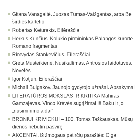
Gitana Vanagaitė. Juozas Tumas-Vaižgantas, arba Be
širdies kartėlio
Robertas Keturakis. Eilėraščiai
Herkus Kunčius. Kolūkio pirmininkas Palangos kurorte.
Romano fragmentas
Rimvydas Stankevičius. Eilėraščiai
Greta Musteikienė. Nusikaltimas. Antrosios laidotuvės.
Novelės
Igor Kotjuh. Eilėraščiai
Michail Bulgakov. Jaunojo gydytojo užrašai. Apsakymai
LITERATŪROS MOKSLAS IR KRITIKA
Mahiras
Gamzajevas. Vinco Krėvės sugrįžimai iš Baku ir jo
„nusiminimo aidai“
BRONIUI KRIVICKUI – 100.
Tomas Taškauskas. Mūsų
dienos nebūtin pasvirę
AKCENTAI.
Iš žmogaus patirčių paraštės: Olga