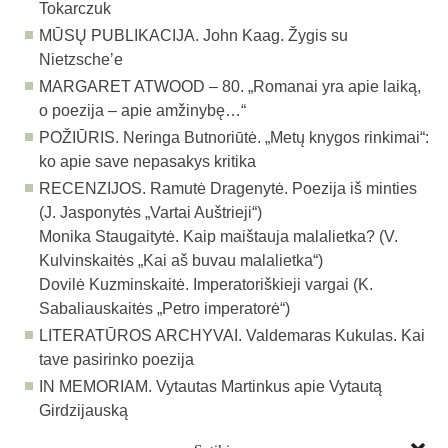
Tokarczuk
MŪSŲ PUBLIKACIJA.
John Kaag. Žygis su
Nietzscheʼe
MARGARET ATWOOD – 80.
„Romanai yra apie laiką,
o poezija – apie amžinybę…“
POŽIŪRIS.
Neringa Butnoriūtė. „Metų knygos rinkimai“:
ko apie save nepasakys kritika
RECENZIJOS.
Ramutė Dragenytė. Poezija iš minties
(J. Jasponytės „Vartai Auštrieji“)
Monika Staugaitytė. Kaip maištauja malalietka? (V.
Kulvinskaitės „Kai aš buvau malalietka“)
Dovilė Kuzminskaitė. Imperatoriškieji vargai (K.
Sabaliauskaitės „Petro imperatorė“)
LITERATŪROS ARCHYVAI.
Valdemaras Kukulas. Kai
tave pasirinko poezija
IN MEMORIAM.
Vytautas Martinkus apie Vytautą
Girdzijauską