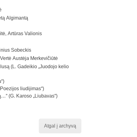
ė
etą Algimantą
tė, Artūras Valionis
inius Sobeckis
. Vertė Austėja Merkevičiūtė
lusą (L. Gadeikio „Juodojo kelio
“)
Poezijos liudijimas“)
ą…“ (G. Karoso „Liubavas“)
Atgal į archyvą