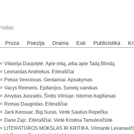
rnalas
Proza
Poezija
Drama
Esė
Publicistika
Kr
Viktorija Daujotytė. Apie mitą, arba apie Tadą Blindą
Leonardas Andriekus. Eilėraščiai
Petras Venclovas. Gentainiai. Apsakymas
Vacys Reimeris. Epifanijos. Sonetų vainikas
Arvydas Juozaitis. Širdis Vilniuje. Istorinis tragifarsas
Romas Daugirdas. Eilėraščiai
Jack Kerouac. Big Suras. Vertė Saulius Repečka
Dane Zajc. Eilėraščiai. Vertė Kristina Tamulevičiūtė
LITERATŪROS MOKSLAS IR KRITIKA.
Vilmantė Levanavič