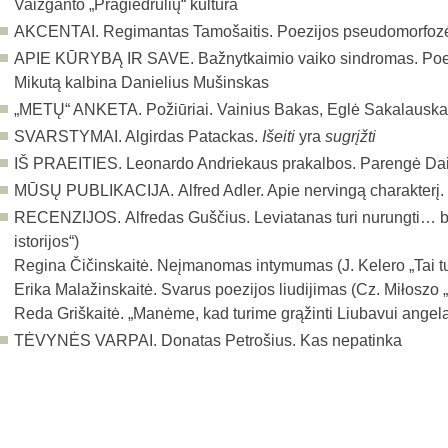
Vaižganto „Pragiedrulių“ kultūra
AKCENTAI.
Regimantas Tamošaitis. Poezijos pseudomorfoz
APIE KŪRYBĄ IR SAVE.
Bažnytkaimio vaiko sindromas. Po
Mikutą kalbina Danielius Mušinskas
„METŲ“ ANKETA.
Požiūriai. Vainius Bakas, Eglė Sakalauskai
SVARSTYMAI.
Algirdas Patackas.
Išeiti
yra
sugrįžti
IŠ PRAEITIES.
Leonardo Andriekaus prakalbos. Parengė Da
MŪSŲ PUBLIKACIJA.
Alfred Adler. Apie nervingą charakterį
RECENZIJOS.
Alfredas Guščius. Leviatanas turi nurungti… b
istorijos“)
Regina Čičinskaitė. Neįmanomas intymumas (J. Kelero „Tai tu
Erika Malažinskaitė. Svarus poezijos liudijimas (Cz. Miłoszo „
Reda Griškaitė. „Manėme, kad turime grąžinti Liubavui angel
TĖVYNĖS VARPAI.
Donatas Petrošius. Kas nepatinka