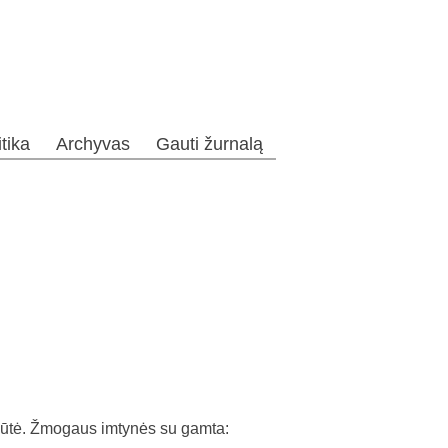
itika
Archyvas
Gauti žurnalą
iūtė. Žmogaus imtynės su gamta: