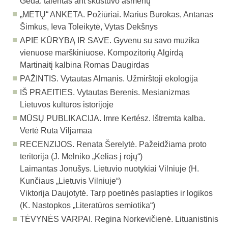
Geda: talentas ant skustuvo ašmenų
„METŲ“ ANKETA.
Požiūriai. Marius Burokas, Antanas
Šimkus, Ieva Toleikytė, Vytas Dekšnys
APIE KŪRYBĄ IR SAVE.
Gyvenu su savo muzika
vienuose marškiniuose. Kompozitorių Algirdą
Martinaitį kalbina Romas Daugirdas
PAŽINTIS.
Vytautas Almanis. Užmirštoji ekologija
IŠ PRAEITIES.
Vytautas Berenis. Mesianizmas
Lietuvos kultūros istorijoje
MŪSŲ PUBLIKACIJA.
Imre Kertész. Ištremta kalba.
Vertė Rūta Viljamaa
RECENZIJOS.
Renata Šerelytė. Pažeidžiama proto
teritorija (J. Melniko „Kelias į rojų“)
Laimantas Jonušys. Lietuvio nuotykiai Vilniuje (H.
Kunčiaus „Lietuvis Vilniuje“)
Viktorija Daujotytė. Tarp poetinės paslapties ir logikos
(K. Nastopkos „Literatūros semiotika“)
TĖVYNĖS VARPAI.
Regina Norkevičienė. Lituanistinis