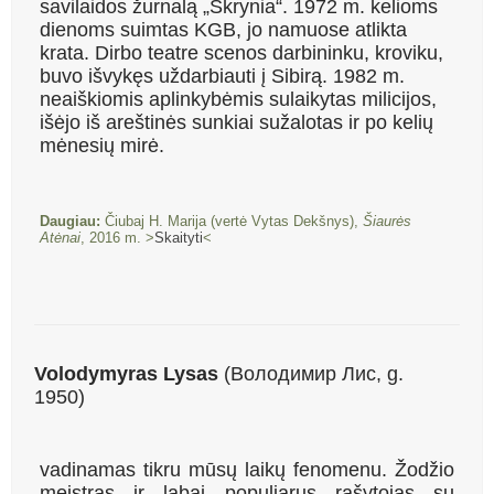
savilaidos žurnalą „Skrynia“. 1972 m. kelioms
dienoms suimtas KGB, jo namuose atlikta
krata. Dirbo teatre scenos darbininku, kroviku,
buvo išvykęs uždarbiauti į Sibirą. 1982 m.
neaiškiomis aplinkybėmis sulaikytas milicijos,
išėjo iš areštinės sunkiai sužalotas ir po kelių
mėnesių mirė.
Daugiau:
Čiubaj H. Marija (vertė Vytas Dekšnys),
Šiaurės
Atėnai
, 2016 m. >
Skaityti
<
Volodymyras Lysas
(Володимир Лис, g.
1950)
vadinamas tikru mūsų laikų fenomenu. Žodžio
meistras ir labai populiarus rašytojas su