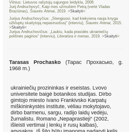
Vilnius: Lietuvos rašytojų sąjungos leidykla, 2008.
Jurij Andruchovyč, Kaip mes užmušėm Petrą (vertė Vladas
Braziūnas),
Šiaurės Atėnai
, 2019. >
Skaityti
<
Jurijus Andruchovyčius: „Stengiuosi, kad kiekviena nauja knyga
užkluptų skaitytoją nepasiruošusį“ (interviu),
Šiaurės Atėnai,
2015.
>
Skaityti
<
Jurijus Andruchovičius: „Laukiu, kada prasidės ukrainiečių
politinės pagirios“ (interviu),
Literatūra ir menas,
2019. >
Skaityti
<
Tarasas Prochasko
(Тарас Прохасько, g.
1968 m.)
ukrainiečių prozininkas ir eseistas. Lvovo
universitete baigė botanikos studijas. Dirbo
gimtojo miesto Ivano Frankivsko Karpatų
miškininkystės institute, vėliau mokytojavo,
dirbo barmenu, sargu, radijo laidų vedėju,
žurnalistu. Romano „Nepaprastieji“ (2002,
išleisti vertimai į lenkų ir rusų kalbas),
apysakos „Iš šito būtų įmanoma padaryti kelis