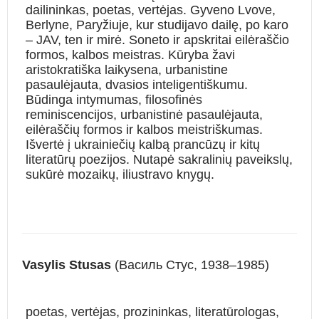
dailininkas, poetas, vertėjas. Gyveno Lvove,
Berlyne, Paryžiuje, kur studijavo dailę, po karo
– JAV, ten ir mirė. Soneto ir apskritai eilėraščio
formos, kalbos meistras. Kūryba žavi
aristokratiška laikysena, urbanistine
pasaulėjauta, dvasios inteligentiškumu.
Būdinga intymumas, filosofinės
reminiscencijos, urbanistinė pasaulėjauta,
eilėraščių formos ir kalbos meistriškumas.
Išvertė į ukrainiečių kalbą prancūzų ir kitų
literatūrų poezijos. Nutapė sakralinių paveikslų,
sukūrė mozaikų, iliustravo knygų.
Vasylis Stusas
(Василь Стус, 1938–1985)
poetas, vertėjas, prozininkas, literatūrologas,