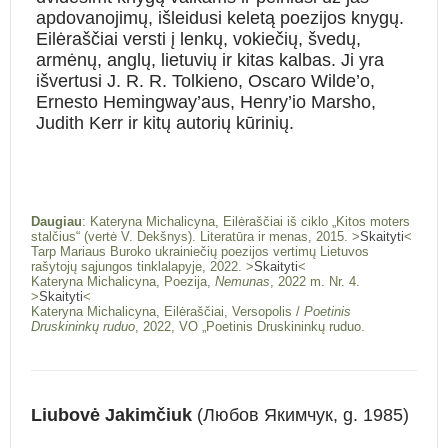
apdovanojimų, išleidusi keletą poezijos knygų.
Eilėraščiai versti į lenkų, vokiečių, švedų,
armėnų, anglų, lietuvių ir kitas kalbas. Ji yra
išvertusi J. R. R. Tolkieno, Oscaro Wilde’o,
Ernesto Hemingway’aus, Henry’io Marsho,
Judith Kerr ir kitų autorių kūrinių.
Daugiau
: Kateryna Michalicyna, Eilėraščiai iš ciklo „Kitos moters
stalčius“ (vertė V. Dekšnys). Literatūra ir menas, 2015. >
Skaityti
<
Tarp Mariaus Buroko ukrainiečių poezijos vertimų Lietuvos
rašytojų sąjungos tinklalapyje, 2022. >
Skaityti
<
Kateryna Michalicyna, Poezija,
Nemunas
, 2022 m. Nr. 4.
>
Skaityti
<
Kateryna Michalicyna, Eilėraščiai, Versopolis /
Poetinis
Druskininkų ruduo
, 2022, VO „Poetinis Druskininkų ruduo.
Liubovė Jakimčiuk
(Любов Якимчук, g. 1985)