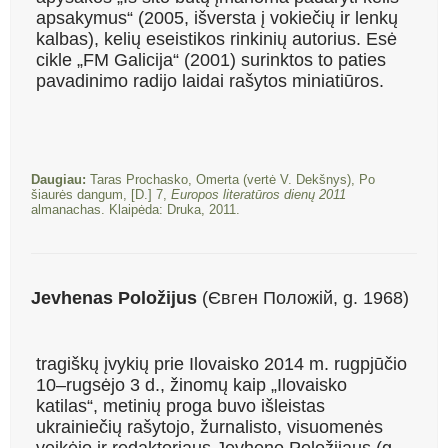
apsakymus“ (2005, išversta į vokiečių ir lenkų
kalbas), kelių eseistikos rinkinių autorius. Esė
cikle „FM Galicija“ (2001) surinktos to paties
pavadinimo radijo laidai rašytos miniatiūros.
Daugiau:
Taras Prochasko, Omerta (vertė V. Dekšnys), Po
šiaurės dangum, [D.] 7,
Europos literatūros dienų 2011
almanachas. Klaipėda: Druka, 2011.
Jevhenas Položijus
(Євген Положій, g. 1968)
tragiškų įvykių prie Ilovaisko 2014 m. rugpjūčio
10–rugsėjo 3 d., žinomų kaip „Ilovaisko
katilas“, metinių proga buvo išleistas
ukrainiečių rašytojo, žurnalisto, visuomenės
veikėjo ir redaktoriaus Jevheno Položijaus (g.