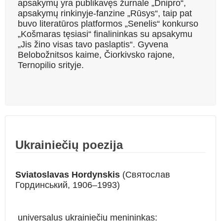
apsakymų yra publikavęs žurnale „Dnipro“,
apsakymų rinkinyje-fanzine „Rūsys“, taip pat
buvo literatūros platformos „Senelis“ konkurso
„Košmaras tęsiasi“ finalininkas su apsakymu
„Jis žino visas tavo paslaptis“. Gyvena
Belobožnitsos kaime, Čiorkivsko rajone,
Ternopilio srityje.
Ukrainiečių poezija
Sviatoslavas Hordynskis
(Святослав
Гординський, 1906–1993)
universalus ukrainiečių menininkas: