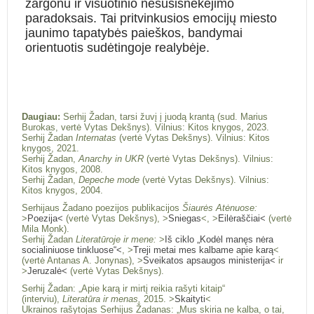
žargonu ir visuotinio nesusišnekėjimo
paradoksais. Tai pritvinkusios emocijų miesto
jaunimo tapatybės paieškos, bandymai
orientuotis sudėtingoje realybėje.
Daugiau:
Serhij Žadan, tarsi žuvį į juodą krantą (sud. Marius
Burokas, vertė Vytas Dekšnys). Vilnius: Kitos knygos, 2023.
Serhij Žadan
Internatas
(vertė Vytas Dekšnys). Vilnius: Kitos
knygos, 2021.
Serhij Žadan,
Anarchy in UKR
(vertė Vytas Dekšnys). Vilnius:
Kitos knygos, 2008.
Serhij Žadan,
Depeche mode
(vertė Vytas Dekšnys). Vilnius:
Kitos knygos, 2004.
Serhijaus Žadano poezijos publikacijos
Šiaurės Atėnuose:
>
Poezija<
(vertė Vytas Dekšnys), >
Sniegas
<, >
Eilėraščiai<
(vertė
Mila Monk).
Serhij Žadan
Literatūroje ir mene:
>
Iš ciklo „Kodėl manęs nėra
socialiniuose tinkluose“<
, >
Treji metai mes kalbame apie karą
<
(vertė Antanas A. Jonynas), >
Sveikatos apsaugos ministerija<
ir
>
Jeruzalė<
(vertė Vytas Dekšnys).
Serhij Žadan: „Apie karą ir mirtį reikia rašyti kitaip“
(interviu),
Literatūra ir menas,
2015. >
Skaityti
<
Ukrainos rašytojas Serhijus Žadanas: „Mus skiria ne kalba, o tai,