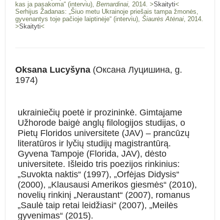
kas ja pasakoma“ (interviu),
Bernardinai,
2014. >
Skaityti
<
Serhijus Žadanas: „Šiuo metu Ukrainoje priešais tampa žmonės,
gyvenantys toje pačioje laiptinėje“ (interviu),
Šiaurės Atėnai
, 2014.
>
Skaityti
<
Oksana Lucyšyna
(Оксана Луцишина, g.
1974)
ukrainiečių poetė ir prozininkė. Gimtajame
Užhorode baigė anglų filologijos studijas, o
Pietų Floridos universitete (JAV) – prancūzų
literatūros ir lyčių studijų magistrantūrą.
Gyvena Tampoje (Florida, JAV), dėsto
universitete. Išleido tris poezijos rinkinius:
„Suvokta naktis“ (1997), „Orfėjas Didysis“
(2000), „Klausausi Amerikos giesmės“ (2010),
novelių rinkinį „Neraustant“ (2007), romanus
„Saulė taip retai leidžiasi“ (2007), „Meilės
gyvenimas“ (2015).