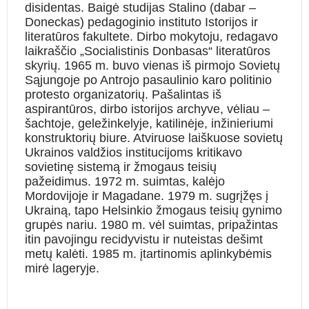
disidentas. Baigė studijas Stalino (dabar –
Doneckas) pedagoginio instituto Istorijos ir
literatūros fakultete. Dirbo mokytoju, redagavo
laikraščio „Socialistinis Donbasas“ literatūros
skyrių. 1965 m. buvo vienas iš pirmojo Sovietų
Sąjungoje po Antrojo pasaulinio karo politinio
protesto organizatorių. Pašalintas iš
aspirantūros, dirbo istorijos archyve, vėliau –
šachtoje, geležinkelyje, katilinėje, inžinieriumi
konstruktorių biure. Atviruose laiškuose sovietų
Ukrainos valdžios institucijoms kritikavo
sovietinę sistemą ir žmogaus teisių
pažeidimus. 1972 m. suimtas, kalėjo
Mordovijoje ir Magadane. 1979 m. sugrįžęs į
Ukrainą, tapo Helsinkio žmogaus teisių gynimo
grupės nariu. 1980 m. vėl suimtas, pripažintas
itin pavojingu recidyvistu ir nuteistas dešimt
metų kalėti. 1985 m. įtartinomis aplinkybėmis
mirė lageryje.