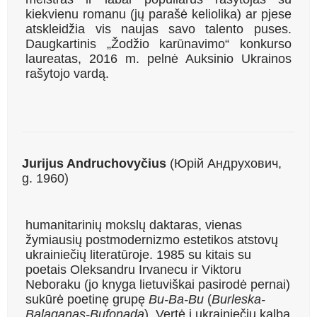
kiekvienu romanu (jų parašė keliolika) ar pjese
atskleidžia vis naujas savo talento puses.
Daugkartinis „Žodžio karūnavimo“ konkurso
laureatas, 2016 m. pelnė Auksinio Ukrainos
rašytojo vardą.
Jurijus Andruchovyčius
(Юрій Андрухович,
g. 1960)
humanitarinių mokslų daktaras, vienas
žymiausių postmodernizmo estetikos atstovų
ukrainiečių literatūroje. 1985 su kitais su
poetais Oleksandru Irvanecu ir Viktoru
Neboraku (jo knyga lietuviškai pasirodė pernai)
sukūrė poetinę grupę
Bu‑Ba‑Bu
(
Burleska-
Balaganas-Bufonada
). Vertė į ukrainiečių kalbą