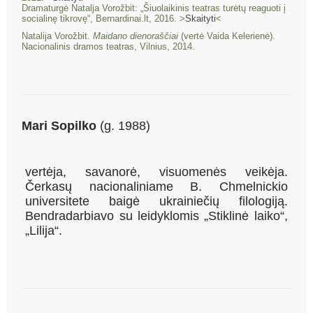
Dramaturgė Natalja Vorožbit: „Šiuolaikinis teatras turėtų reaguoti į
socialinę tikrovę“, Bernardinai.lt, 2016. >
Skaityti
<
Natalija Vorožbit.
Maidano dienoraščiai
(vertė Vaida Kelerienė).
Nacionalinis dramos teatras, Vilnius, 2014.
Mari Sopilko
(g. 1988)
vertėja, savanorė, visuomenės veikėja.
Čerkasų nacionaliniame B. Chmelnickio
universitete baigė ukrainiečių filologiją.
Bendradarbiavo su leidyklomis „Stiklinė laiko“,
„Lilija“.