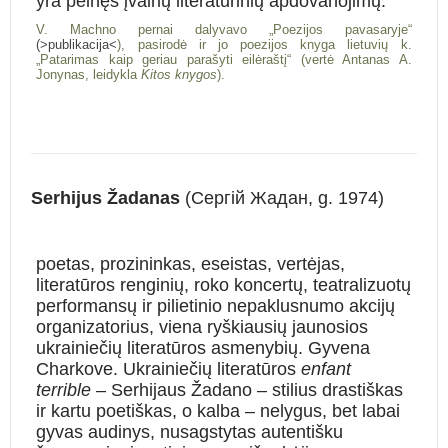
yra pelnęs įvairių literatūrinių apdovanojimų.
V. Machno pernai dalyvavo „Poezijos pavasaryje“
(>publikacija<
), pasirodė ir jo poezijos knyga lietuvių k.
„Patarimas kaip geriau parašyti eilėraštį“ (vertė Antanas A.
Jonynas, leidykla
Kitos knygos
).
Serhijus Žadanas
(Сергій Жадан, g. 1974)
poetas, prozininkas, eseistas, vertėjas,
literatūros renginių, roko koncertų, teatralizuotų
performansų ir pilietinio nepaklusnumo akcijų
organizatorius, viena ryškiausių jaunosios
ukrainiečių literatūros asmenybių.
Gyvena
Charkove.
Ukrainiečių literatūros
enfant
terrible
– Serhijaus Žadano –
stilius drastiškas
ir kartu poetiškas, o kalba – nelygus, bet labai
gyvas audinys, nusagstytas autentišku