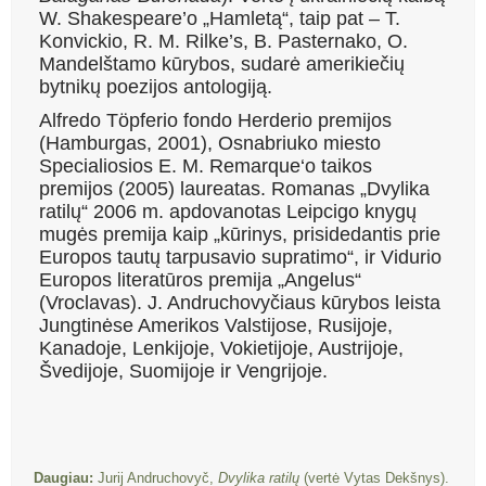
W. Shakespeare’o „Hamletą“, taip pat – T.
Konvickio, R. M. Rilke’s, B. Pasternako, O.
Mandelštamo kūrybos, sudarė amerikiečių
bytnikų poezijos antologiją.
Alfredo Töpferio fondo Herderio premijos
(Hamburgas, 2001), Osnabriuko miesto
Specialiosios E. M. Remarque‘o taikos
premijos (2005) laureatas. Romanas „Dvylika
ratilų“ 2006 m. apdovanotas Leipcigo knygų
mugės premija kaip „kūrinys, prisidedantis prie
Europos tautų tarpusavio supratimo“, ir Vidurio
Europos literatūros premija „Angelus“
(Vroclavas). J. Andruchovyčiaus kūrybos leista
Jungtinėse Amerikos Valstijose, Rusijoje,
Kanadoje, Lenkijoje, Vokietijoje, Austrijoje,
Švedijoje, Suomijoje ir Vengrijoje.
Daugiau:
Jurij Andruchovyč,
Dvylika ratilų
(vertė Vytas Dekšnys).