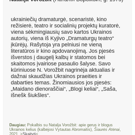
ukrainiečių dramaturgė, scenaristė, kino
režisierė, teatro ir socialinių projektų kuratorė,
viena sėkmingiausių savo kartos Ukrainos
autorių, viena iš Kyjivo „Dramaturgų teatro“
įkūrėjų. Rašytoja yra pelniusi ne vieną
literatūros ir kino apdovanojimą. Jos pjesės
išverstos į daugelį kalbų ir statomos bei
skaitomos įvairiose pasaulio šalyse. Savo
kūriniuose N. Vorožbit nagrinėja aktualias ir
dažnai skaudžias Ukrainos praeities ir
dabarties temas. Žinomiausios jos pjesės:
„Maidano dienoraščiai“, „Blogi keliai“, „Saša,
išnešk šiukšles“.
Daugiau:
Pokalbis su Natalja Vorožbit: apie gerus ir blogus
Ukrainos kelius (kalbėjosi Vytautas Abromaitis),
Šiaurės Atėnai
,
2021. >
Skaityti
<