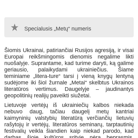
Specialusis „Metų“ numeris
Šiomis Ukrainai, patiriančiai Rusijos agresiją, ir visai
Europai reikšmingomis dienomis negalime likti
nuošalyje. Suprantame, kad turime daryti, ką galime
geriausio, palaikydami ukrainiečius. Šiame
teminiame „litera-ture“ tarsi į vieną knygų lentyną
sudėjome iki šiol žurnale „Metai“ skelbtus Ukrainos
literatūros vertimus. Daugelyje – jaudinantys
geopolitinių realijų paveikti siužetai.
Lietuvoje vertėjų iš ukrainiečių kalbos niekada
nebuvo daug, tačiau daugelį metų kantriai
kaimyninių valstybių literatūrą verčiančių lietuvių
rašytojų ir vertėjų, literatūros seminarų, tarptautinių
festivalių veikla šiandien kaip niekad parodo, kad
darbas šioje kultūros srityje nėra beprasmis.