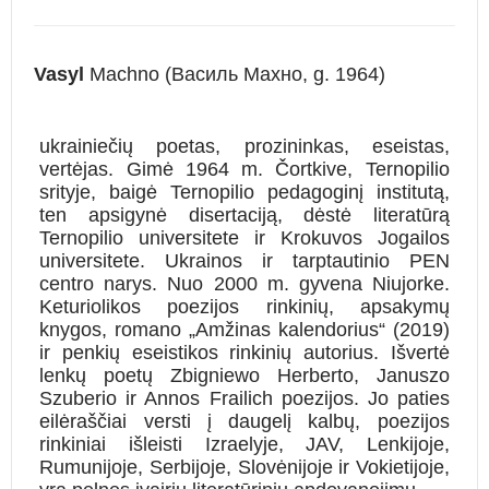
Vasyl
Machno (Василь Махно, g. 1964)
ukrainiečių poetas, prozininkas, eseistas,
vertėjas. Gimė 1964 m. Čortkive, Ternopilio
srityje, baigė Ternopilio pedagoginį institutą,
ten apsigynė disertaciją, dėstė literatūrą
Ternopilio universitete ir Krokuvos Jogailos
universitete. Ukrainos ir tarptautinio PEN
centro narys. Nuo 2000 m. gyvena Niujorke.
Keturiolikos poezijos rinkinių, apsakymų
knygos, romano „Amžinas kalendorius“ (2019)
ir penkių eseistikos rinkinių autorius. Išvertė
lenkų poetų Zbigniewo Herberto, Januszo
Szuberio ir Annos Frailich poezijos. Jo paties
eilėraščiai versti į daugelį kalbų, poezijos
rinkiniai išleisti Izraelyje, JAV, Lenkijoje,
Rumunijoje, Serbijoje, Slovėnijoje ir Vokietijoje,