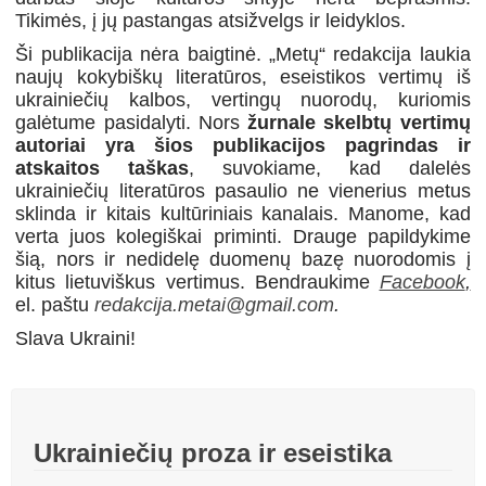
Tikimės, į jų pastangas atsižvelgs ir leidyklos.
Ši publikacija nėra baigtinė. „Metų“ redakcija laukia
naujų kokybiškų literatūros, eseistikos vertimų iš
ukrainiečių kalbos, vertingų nuorodų, kuriomis
galėtume pasidalyti. Nors
žurnale skelbtų vertimų
autoriai yra šios publikacijos pagrindas ir
atskaitos taškas
, suvokiame, kad dalelės
ukrainiečių literatūros pasaulio ne vienerius metus
sklinda ir kitais kultūriniais kanalais. Manome, kad
verta juos kolegiškai priminti. Drauge papildykime
šią, nors ir nedidelę duomenų bazę nuorodomis į
kitus lietuviškus vertimus. Bendraukime
Facebook
,
el. paštu
redakcija.metai@gmail.com
.
Slava Ukraini!
Ukrainiečių proza ir eseistika