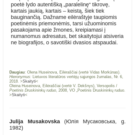
poetė lydo autentišką „paralelinę“ tikrovę,
kartais jaukią, kartais – keistą, šiek tiek
bauginančią. Dažname eilėraštyje taupiomis
poetinėmis priemonėmis, tarsi užuominomis
pasakojama apie žmones, kreipiamasi į
numanomus adresatus, bet skaitytojui atsiveria
ne biografijos, o savotiški dvasios atspaudai.
Daugiau
: Olena Huseinova, Eilėraščiai (vertė Vidas Morkūnas).
Hieronymus:
Lietuvos literatūros vertėjų sąjungos žurnalas, Nr. 6,
2018. >
Skaityti
<
Oleina Huseinova, Eilėraščiai (vertė V. Dekšnys), Versopolis /
Poetinis Druskininkų ruduo
, 2008, VO „Poetinis Druskininkų ruduo.
>
Skaityti
<
Julija Musakovska
(
Юлія Мусаковська,
g.
1982)