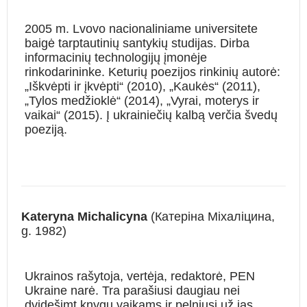
2005 m. Lvovo nacionaliniame universitete
baigė tarptautinių santykių studijas. Dirba
informacinių technologijų įmonėje
rinkodarininke. Keturių poezijos rinkinių autorė:
„Iškvėpti ir įkvėpti“ (2010), „Kaukės“ (2011),
„Tylos medžioklė“ (2014), „Vyrai, moterys ir
vaikai“ (2015). Į ukrainiečių kalbą verčia švedų
poeziją.
K
ateryna
M
ichalicyna
(Катеріна Міхаліцина,
g. 1982)
Ukrainos rašytoja, vertėja, redaktorė,
PEN
Ukraine
narė.
Tra parašiusi daugiau nei
dvidešimt knygų vaikams ir pelniusi už jas