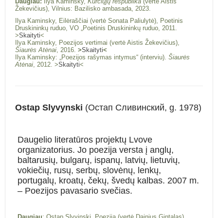
Daugiau:
Ilya Kaminsky,
Kurčiųjų respublika
(vertė Aistis
Žekevičius), Vilnius: Bazilisko ambasada, 2023.
Ilya Kaminsky, Eilėraščiai (vertė Sonata Paliulytė), Poetinis
Druskininkų ruduo, VO „Poetinis Druskininkų ruduo, 2011.
>
Skaityti
<
Ilya Kaminsky, Poezijos vertimai (vertė Aistis Žekevičius),
Šiaurės Atėnai
, 2016.
>
Skaityti
<
Ilya Kaminsky: „Poezijos rašymas intymus“ (interviu).
Šiaurės
Atėnai
, 2012. >
Skaityti
<
Ostap Slyvynski
(Остап Сливинский, g. 1978)
Daugelio literatūros projektų Lvove
organizatorius. Jo poezija versta į anglų,
baltarusių, bulgarų, ispanų, latvių, lietuvių,
vokiečių, rusų, serbų, slovėnų, lenkų,
portugalų, kroatų, čekų, švedų kalbas. 2007 m.
– Poezijos pavasario svečias.
Daugiau
: Ostap Slyvinski, Poezija (vertė Dainius Gintalas),