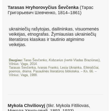
Tarasas Hryhorovyčius Ševčenka
(Тарас
Григорьевич Шевченко,
1814–
1861)
ukrainiečių rašytojas, dailininkas, visuomenės
veikėjas, etnografas
. Žymiausias ukrainiečių
literatūros klasikas ir tautinio atgimimo
veikėjas.
Daugiau:
Taras Ševčenko,
Kobzarius (
vertė Vladas Braziūnas),
Vilnius: Vaga, 2014.
Tarasas Ševčenka, Ivanas Franko, Lesia Ukrainka. Eilėraščiai,
poemos, drama. Pasaulinės literatūros biblioteka. – Kn. 66. –
Vilnius: Vaga, 1988.
Mykola Chviliovyj
(tikr. Mykola Fitiliovas,
Микола Хвильовий,
1893–
1933)