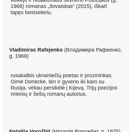
1968) romanas „Ilovaiskas“ (2015), iškart
tapęs bestseleriu.
Vladimiras Rafejenko
(Владимира Рафеенко,
g. 1969)
rusakalbis ukrainiečių poetas ir prozininkas.
Gimė Donecke, ten ir gyveno iki karo su
Rusija, vėliau persikėlė į Kijevą. Trijų poezijos
rinkinių ir šešių romanų autorius.
Natalija Vorožbit
(Наталія Ворожбит, g. 1975)