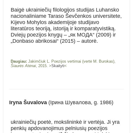
Baigė ukrainiečių filologijos studijas Luhansko
nacionaliniame Taraso Ševčenkos universitete,
Kijevo Mohylos akademijoje studijavo
literatūros teoriją, istoriją ir komparatyvistiką.
Dviejų poezijos knygų – „як МОДА“ (2009) ir
„Donbaso abrikosai“ (2015) – autorė.
Daugiau:
Jakimčiuk L. Poezijos vertimai (vertė M. Burokas),
Šiaurės Atėnai
, 2015. >
Skaityti
<
Iryna Šuvalova
(Ірина Шувалова, g. 1986)
ukrainiečių poetė, mokslininkė ir vertėja. Ji yra
penkių apdovanojimus pelniusių poezijos