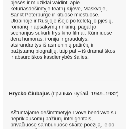
pjesės ir miuziklai vaidinti apie
keturiasdešimtyje teatrų Kijeve, Maskvoje,
Sankt Peterburge ir kituose miestuose.
Ukrainoje ir Rusijoje išėjo po keletą jo pjesių,
romanų ir apsakymų rinkinių, pagal jo
scenarijus sukurti trys kino filmai. Kūriniuose
dera humoras, ironija ir graudulys,
atsirandantys iš asmeninių patirčių ir
pažįstamų biografijų, taip pat – iš dramatiškos
ir absurdiškos kasdienybės šalies.
Hrycko Čiubajus
(Грицько Чубай, 1949–1982)
Aštuntajame dešimtmetyje Lvove bendravo su
nepriklausomų pažiūrų inteligentais,
privačiuose sambūriuose skaitė poeziją, leido