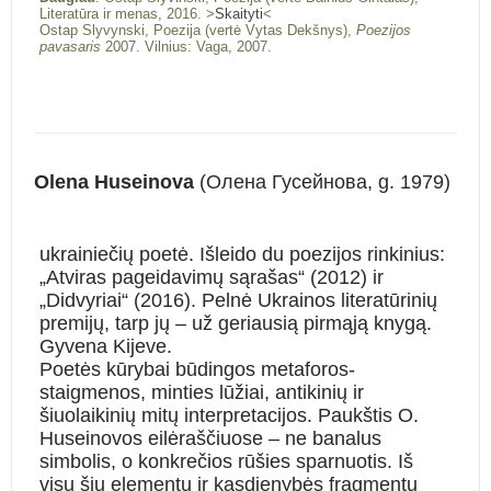
Literatūra ir menas, 2016. >
Skaityti
<
Ostap Slyvynski, Poezija (vertė Vytas Dekšnys),
Poezijos
pavasaris
2007. Vilnius: Vaga, 2007.
Olena Huseinova
(Олена Гусейнова, g. 1979)
ukrainiečių poetė. Išleido du poezijos rinkinius:
„Atviras pageidavimų sąrašas“ (2012) ir
„Didvyriai“ (2016). Pelnė Ukrainos literatūrinių
premijų, tarp jų – už geriausią pirmąją knygą.
Gyvena Kijeve.
Poetės kūrybai būdingos metaforos-
staigmenos, minties lūžiai, antikinių ir
šiuolaikinių mitų interpretacijos. Paukštis O.
Huseinovos eilėraščiuose – ne banalus
simbolis, o konkrečios rūšies sparnuotis. Iš
visų šių elementų ir kasdienybės fragmentų