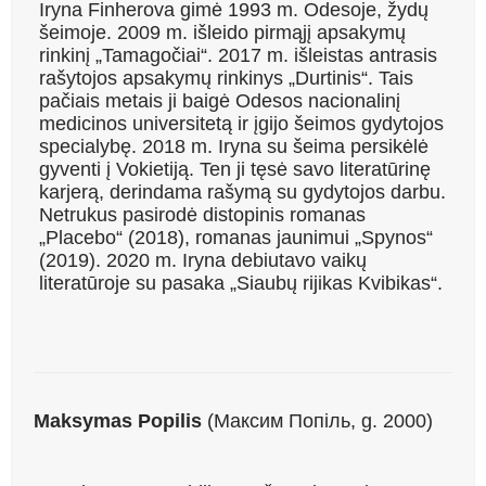
Iryna Finherova gimė 1993 m. Odesoje, žydų
šeimoje. 2009 m. išleido pirmąjį apsakymų
rinkinį „Tamagočiai“. 2017 m. išleistas antrasis
rašytojos apsakymų rinkinys „Durtinis“. Tais
pačiais metais ji baigė Odesos nacionalinį
medicinos universitetą ir įgijo šeimos gydytojos
specialybę. 2018 m. Iryna su šeima persikėlė
gyventi į Vokietiją. Ten ji tęsė savo literatūrinę
karjerą, derindama rašymą su gydytojos darbu.
Netrukus pasirodė distopinis romanas
„Placebo“ (2018), romanas jaunimui „Spynos“
(2019). 2020 m. Iryna debiutavo vaikų
literatūroje su pasaka „Siaubų rijikas Kvibikas“.
Maksymas Popilis
(Максим Попіль, g. 2000)