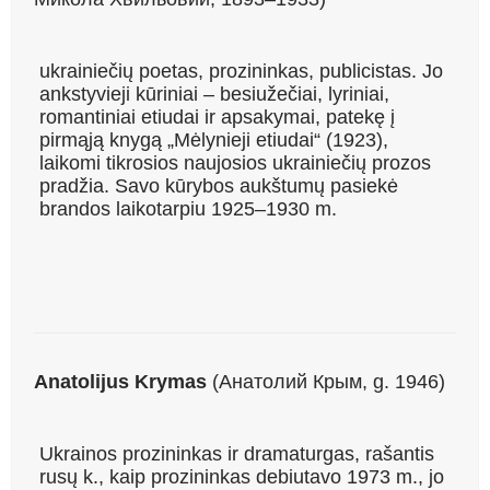
ukrainiečių
poetas, prozininkas, publicistas. Jo
ankstyvieji kūriniai – besiužečiai, lyriniai,
romantiniai etiudai ir apsakymai, patekę į
pirmąją knygą „Mėlynieji etiudai“ (1923),
laikomi tikrosios naujosios ukrainiečių prozos
pradžia. Savo kūrybos aukštumų pasiekė
brandos laikotarpiu 1925–1930 m.
Anatolijus Krymas
(Анатолий Крым, g. 1946)
Ukrainos prozininkas ir dramaturgas, rašantis
rusų k., kaip prozininkas debiutavo 1973 m., jo