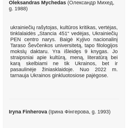
Oleksandras Mychedas
(Олександр Михед,
g. 1988)
ukrainiečių rašytojas, kultūros kritikas, vertėjas,
tinklalaidės „Stancia 451“ vedėjas, Ukrainiečių
PEN centro narys. Baigė Kyjivo nacionalinį
Taraso Ševčenkos universitetą, tapo filologijos
mokslų daktaru. Yra išleidęs 9 knygas. Jo
straipsniai apie kultūrą, meną, literatūrą bei
karą skelbiami ne tik Ukrainos, bet ir
pasaulinėje žiniasklaidoje. Nuo 2022 m.
tarnauja Ukrainos ginkluotosiose pajėgose.
Iryna Finherova
(Ірина Фінгерова, g. 1993)