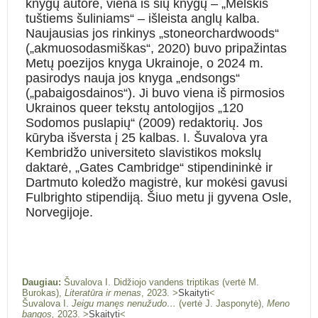
knygų autorė, viena iš šių knygų – „Melskis
tuštiems šuliniams“ – išleista anglų kalba.
Naujausias jos rinkinys „stoneorchardwoods“
(„akmuosodasmiškas“, 2020) buvo pripažintas
Metų poezijos knyga Ukrainoje, o 2024 m.
pasirodys nauja jos knyga „endsongs“
(„pabaigosdainos“). Ji buvo viena iš pirmosios
Ukrainos queer tekstų antologijos „120
Sodomos puslapių“ (2009) redaktorių. Jos
kūryba išversta į 25 kalbas. I. Šuvalova yra
Kembridžo universiteto slavistikos mokslų
daktarė, „Gates Cambridge“ stipendininkė ir
Dartmuto koledžo magistrė, kur mokėsi gavusi
Fulbrighto stipendiją. Šiuo metu ji gyvena Osle,
Norvegijoje.
Daugiau:
Šuvalova I. Didžiojo vandens triptikas (vertė M.
Burokas),
Literatūra ir menas
, 2023. >
Skaityti
<
Šuvalova I.
Jeigu manęs nenužudo…
(vertė J. Jasponytė),
Meno
bangos,
2023. >
Skaityti
<