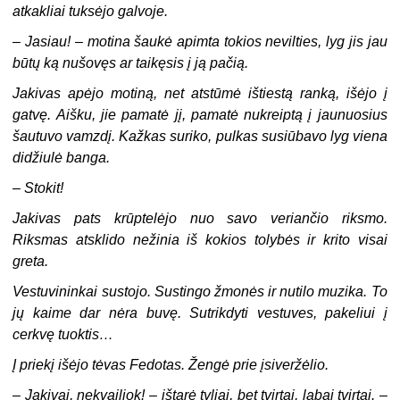
atkakliai tuksėjo galvoje.
–
Jasiau! – motina šaukė apimta tokios nevilties, lyg jis jau
būtų ką nušovęs ar taikęsis į ją pačią.
Jakivas apėjo motiną, net atstūmė ištiestą ranką, išėjo į
gatvę. Aišku, jie pamatė jį, pamatė nukreiptą į jaunuosius
šautuvo vamzdį. Kažkas suriko, pulkas susiūbavo lyg viena
didžiulė banga.
–
Stokit!
Jakivas pats krūptelėjo nuo savo veriančio riksmo.
Riksmas atsklido nežinia iš kokios tolybės ir krito visai
greta.
Vestuvininkai sustojo. Sustingo žmonės ir nutilo muzika. To
jų kaime dar nėra buvę. Sutrikdyti vestuves, pakeliui į
cerkvę tuoktis…
Į priekį išėjo tėvas Fedotas. Žengė prie įsiveržėlio.
–
Jakivai, nekvailiok! – ištarė tyliai, bet tvirtai, labai tvirtai. –