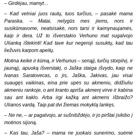
–
Girdėjau, mamyt…
–
Kad velniai juos rautų, tuos turčius, – pasakė mama
Paraska. – Matai, nelygūs mes jiems, nors ir
susikūmavome, neatsisakė, nors tarsi ir kaimynaujamės,
kaip ir dera. Už to išverstakio Verhuno mat sugalvojo
Ulianką ištekinti! Kad tave kur negeroji susuktų, kad tau
liežuvis karpom apeitų.
Motina keikė ir kūmą, ir Verhunus – senąjį, turčių storpilvį, ir
jaunąjį, apuoką išverstakį, o Jaška staiga išvydo, kaip ne
Ivanas Saratovecas, o jis, Jaška, Jakivas, jau visai
suaugęs vaikinas, eina prie upės su akmeniu, didžiuliu
akmeniu rankoje, o ant kranto apriša akmenį virve ir kabina
sau ant kaklo. Arba irgi kažką ant akmens išbraižo?
Ulianos vardą. Taip pat dvi žiemas mokyklą lankęs.
–
Ne ne, – ar pagalvojo, ar sušnibždėjo, ir jo pirštai įsikibo į
motinos sijoną.
–
Kas tau, Jaša? – mama ne juokais sunerimo, suėmė