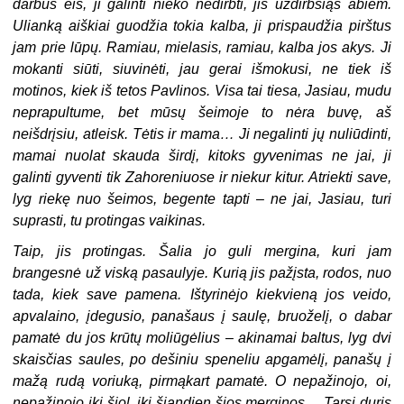
darbus eis, ji galinti nieko nedirbti, jis uždirbsiąs abiem.
Ulianką aiškiai guodžia tokia kalba, ji prispaudžia pirštus
jam prie lūpų. Ramiau, mielasis, ramiau, kalba jos akys. Ji
mokanti siūti, siuvinėti, jau gerai išmokusi, ne tiek iš
motinos, kiek iš tetos Pavlinos. Visa tai tiesa, Jasiau, mudu
neprapultume, bet mūsų šeimoje to nėra buvę, aš
neišdrįsiu, atleisk. Tėtis ir mama… Ji negalinti jų nuliūdinti,
mamai nuolat skauda širdį, kitoks gyvenimas ne jai, ji
galinti gyventi tik Zahoreniuose ir niekur kitur. Atriekti save,
lyg riekę nuo šeimos, begente tapti – ne jai, Jasiau, turi
suprasti, tu protingas vaikinas.
Taip, jis protingas. Šalia jo guli mergina, kuri jam
brangesnė už viską pasaulyje. Kurią jis pažįsta, rodos, nuo
tada, kiek save pamena. Ištyrinėjo kiekvieną jos veido,
apvalaino, įdegusio, panašaus į saulę, bruoželį, o dabar
pamatė du jos krūtų moliūgėlius – akinamai baltus, lyg dvi
skaisčias saules, po dešiniu speneliu apgamėlį, panašų į
mažą rudą voriuką, pirmąkart pamatė. O nepažinojo, oi,
nepažinojo iki šiol, iki šiandien šios merginos… Tarsi duris