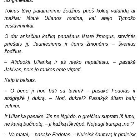
išsigimėliais.
Tokius tėvų palaiminimo žodžius prieš kokią valandą ar
mažiau ištarė Ulianos motina, kai atėjo Tymošo
vestuvininkai.
O dar anksčiau kažką panašaus ištarė žmogus, stovintis
priešais jį. Jauniesiems ir tiems žmonėms – šventus
žodžius.
–
Atiduokit Ulianką ir aš nieko nepaliesiu, – pasakė
Jakivas, nors jo rankos ėmė virpėti.
Kaip ir balsas.
–
O bene ji nori būti su tavim? – pasakė Fedotas ir
atsigręžė į dukrą. – Nori, dukrel? Pasakyk šitam balų
velniui.
Ir Ulianka pasakė. Jis ne išgirdo, o greičiau suprato iš lūpų,
ne kartą bučiuotų, – ji kažką iškvėpė. Nejaugi trumpą „ne“?
–
Va matai, – pasakė Fedotas. – Nuleisk šautuvą ir praleisk