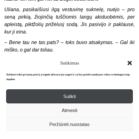
Uliana, pasikaišiusi ilgą vestuvinę suknelę, nuėjo – pro
seną pirkią, žiojinčią tuščiomis langų akiduobėmis, per
apleistą, piktžolių prižėlusį sodą. Jis pasivijo ir paklausė,
kur ji eina.
–
Bene tau ne tas pats? – toks buvo atsakymas. – Gal iki
miško, o gal dar toliau.
Jakivas pasakė, kad neleis, kad jiedu čia, vienkiemyje,
Sutikimas
pernakvos, čia jų neieškos, o ryt anksti patrauks į miestą.
Toliau arba į lenkų Baltarusiją, arba į pačią Lenkiją ar
Siekdami teikti geriausią patirtį, įrenginio informacijai saugoti ir (arba) pasiekti naudojame tokias technologijas kaip
slapukus.
Haliciją. O gal šoktelėti ir iki sovietų rubežiaus nusigauti,
ten, kažkur prie Korco, gyvena tolimas jų giminaitis,
Sutikti
kadaise nuėjęs užkuriom. Jis padės jiedviem per sieną,
pas sovietus, pereiti. Ir nors jis sovietų nemyli, bet tai gal ir
Atmesti
geriau, ten, už sienos, policija jų neieškos.
–
Tu viską apgalvojai, mat kaip…
Peržiūrėti nuostatas
–
Aš…