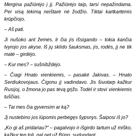
Mergina pažiūrėjo į jį. Pažiūrėjo taip, tarsi nepažindama.
Per visą lėkimą neištarė nė žodžio. Tiktai kartkartėmis
krūpčiojo.
–
Aš pati.
Ji nušoko ant žemės. Ir čia jis išsigando – tokia kančia
tvyrojo jos akyse. Iš jų sklido šauksmas, jis, rodės, jį ne tik
matė – girdėjo.
–
Kur mes? – sušnibždėjo.
–
Čiagi Hnato vienkiemis, – pasakė Jakivas. – Hnato
Serdiukovojaus. Čigonu jį vadindavo. Jis šiuotarp kažkur
Rusijoj, o žmona jo pas tėvą grįžo. Todėl ir stovi vienkiemis
tuščias.
–
Tai mes čia gyvensim ar ką?
Jį nustebino jos lūpomis perbėgęs šypsnys. Šaiposi iš jo?
„
Ko gi aš pridariau?“ – pagalvojo ir išgirdo tartum už miško,
kažkur ten toli, gal net už Būgo, sudundant.