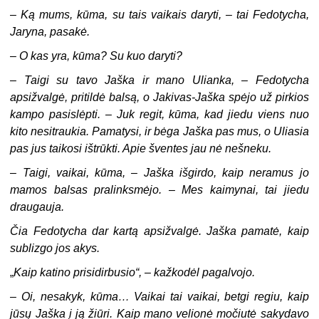
–
Ką mums, kūma, su tais vaikais daryti, – tai Fedotycha,
Jaryna, pasakė.
–
O kas yra, kūma? Su kuo daryti?
–
Taigi su tavo Jaška ir mano Ulianka, – Fedotycha
apsižvalgė, pritildė balsą, o Jakivas-Jaška spėjo už pirkios
kampo pasislėpti. – Juk regit, kūma, kad jiedu viens nuo
kito nesitraukia. Pamatysi, ir bėga Jaška pas mus, o Uliasia
pas jus taikosi ištrūkti. Apie šventes jau nė nešneku.
–
Taigi, vaikai, kūma, – Jaška išgirdo, kaip neramus jo
mamos balsas pralinksmėjo. – Mes kaimynai, tai jiedu
draugauja.
Čia Fedotycha dar kartą apsižvalgė. Jaška pamatė, kaip
sublizgo jos akys.
„
Kaip katino prisidirbusio“, – kažkodėl pagalvojo.
–
Oi, nesakyk, kūma… Vaikai tai vaikai, betgi regiu, kaip
jūsų Jaška į ją žiūri. Kaip mano velionė močiutė sakydavo