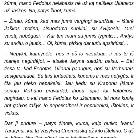
kūma, mano Fedotas nelabasis nė už ką neišleis Uliankos
už Jaškos. Na, patys žinot, kūma…
–
Žinau, kūma, kad mes jums vargingi skurdžiai, – ištarė
Jaškos motina, alsuodama sunkiai, su švilpesiu, tarsi
varstą nubėgusi. – Kur ten mum su jumis lygintis… Arklys
su arkliu, o jautis… Oi, kūma, pirkioj dar turiu apsitriūsti…
–
Nepykit, kaimynėle, nes ir aš to nesakiau, ir jūs to iš
manęs negirdėjot, – atsakė Jaryna saldžiu balsu. – Bet
tiesa ta, kad Fedotas, Ulianai paaugus, nori su Verhunais
susigiminiuoti. Su tais turtuoliais, kuriems ir mes nelygūs. Ir
čia jau nieko nepakeisi. Jau jiedu su Kraponu (ištarė
senojo Verhuno pravardę), Ihoriu, apie tai kalbėjosi,
nugirdau, o kai mano Fedotas ko užsimano, tai nors kuolą
ant galvos tašyk, jo neperkalbėsi ir nepalenksi
,
ištekins, ir
viskas.
Dar ji pridūrė – patys žinote, kūma, kaip nutiko Ivanui
Tarutynui, kai tą Vasylyną Chomičiską už kito ištekino. O aš