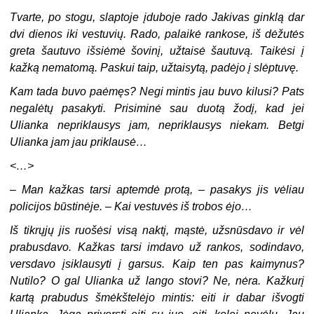
Tvarte, po stogu, slaptoje įduboje rado Jakivas ginklą dar
dvi dienos iki vestuvių. Rado, palaikė rankose, iš dėžutės
greta šautuvo išsiėmė šovinį, užtaisė šautuvą. Taikėsi į
kažką nematomą. Paskui taip, užtaisytą, padėjo į slėptuvę.
Kam tada buvo paėmęs? Negi mintis jau buvo kilusi? Pats
negalėtų pasakyti. Prisiminė sau duotą žodį, kad jei
Ulianka nepriklausys jam, nepriklausys niekam. Betgi
Ulianka jam jau priklausė…
<…>
–
Man kažkas tarsi aptemdė protą, – pasakys jis vėliau
policijos būstinėje. – Kai vestuvės iš trobos ėjo…
Iš tikrųjų jis ruošėsi visą naktį, mąstė, užsnūsdavo ir vėl
prabusdavo. Kažkas tarsi imdavo už rankos, sodindavo,
versdavo įsiklausyti į garsus. Kaip ten pas kaimynus?
Nutilo? O gal Ulianka už lango stovi? Ne, nėra. Kažkurį
kartą prabudus šmėkštelėjo mintis: eiti ir dabar išvogti