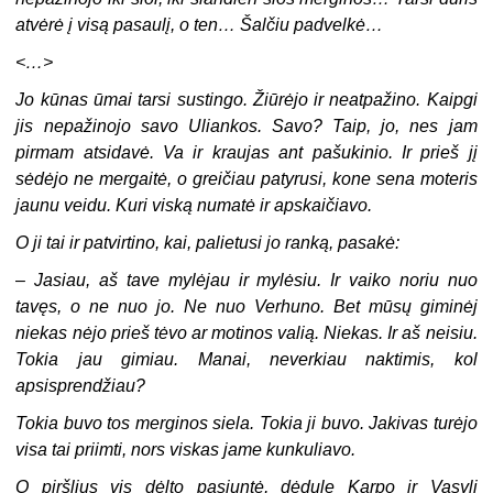
atvėrė į visą pasaulį, o ten… Šalčiu padvelkė…
<…>
Jo kūnas ūmai tarsi sustingo. Žiūrėjo ir neatpažino. Kaipgi
jis nepažinojo savo Uliankos. Savo? Taip, jo, nes jam
pirmam atsidavė. Va ir kraujas ant pašukinio. Ir prieš jį
sėdėjo ne mergaitė, o greičiau patyrusi, kone sena moteris
jaunu veidu. Kuri viską numatė ir apskaičiavo.
O ji tai ir patvirtino, kai, palietusi jo ranką, pasakė:
–
Jasiau, aš tave mylėjau ir mylėsiu. Ir vaiko noriu nuo
tavęs, o ne nuo jo. Ne nuo Verhuno. Bet mūsų giminėj
niekas nėjo prieš tėvo ar motinos valią. Niekas. Ir aš neisiu.
Tokia jau gimiau. Manai, neverkiau naktimis, kol
apsisprendžiau?
Tokia buvo tos merginos siela. Tokia ji buvo. Jakivas turėjo
visa tai priimti, nors viskas jame kunkuliavo.
O piršlius vis dėlto pasiuntė, dėdulę Karpo ir Vasylį