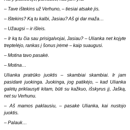
–
Tave ištekins už Verhuno, – tiesiai atsakė jis.
–
Ištekins? Ką tu kalbi, Jasiau? Aš gi dar maža…
–
Užaugsi – ir išleis.
–
Ir ką tu čia sau prisigalvojai, Jasiau? – Ulianka net kojyte
treptelėjo, rankas į šonus įrėmė – kaip suaugusi.
–
Motina tavo pasakė.
–
Motina…
Ulianka pratrūko juoktis – skambiai skambiai. Ir jam
pasidarė juokinga. Juokinga, jog patikėjo, – kad Ulianka
galėtų priklausyti kitam, būti su kažkuo, išskyrus jį, Jašką,
net su Verhunu.
–
Aš mamos paklausiu, – pasakė Ulianka, kai nustojo
juoktis.
–
Palauk…