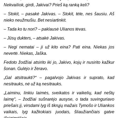
Nekvailiok, girdi, Jakivai? Prieš ką ranką keli?
–
Stokit, – pasakė Jakivas. – Stokit, tėte, nes šausiu. Aš
nieko neužmušiu. Bet nesiartinkit.
–
Tada ko tu nori? – paklausė Ulianos tėvas.
–
Jūsų dukters, – atsakė Jakivas.
–
Negi nematai – ji už kito eina? Pati eina. Niekas jos
nevertė. Niekas, Jaška.
Fedoto žodžiai atsirito iki jo, Jakivo, kojų ir nusirito kažkur
šonan. Gulėjo ir žėravo.
„
Gal atsitraukti?“ – pagalvojo Jakivas ir suprato, kad
nesitrauks, nė už ką nesitrauks.
„
Laiminu, linkiu laimės, sveikatos ir vaikelių, kad neštų
laimę“, – žodžiai sušnarėjo ausyse, o tada suvinguriavo
priešais jį, virsdami lyg iš tikrųjų mažais Tymošo ir Uliankos
vaikais, lyg kažkokiais juodais, šliaužiančiais gatve