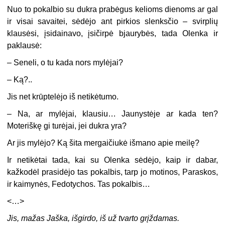
Nuo to pokalbio su dukra prabėgus kelioms dienoms ar gal
ir visai savaitei, sėdėjo ant pirkios slenksčio – svirplių
klausėsi, įsidainavo, įsičirpė bjaurybės, tada Olenka ir
paklausė:
–
Seneli, o tu kada nors mylėjai?
–
Ką?..
Jis net krūptelėjo iš netikėtumo.
–
Na, ar mylėjai, klausiu… Jaunystėje ar kada ten?
Moteriškę gi turėjai, jei dukra yra?
Ar jis mylėjo? Ką šita mergaičiukė išmano apie meilę?
Ir netikėtai tada, kai su Olenka sėdėjo, kaip ir dabar,
kažkodėl prasidėjo tas pokalbis, tarp jo motinos, Paraskos,
ir kaimynės, Fedotychos. Tas pokalbis…
<…>
Jis, mažas Jaška, išgirdo, iš už tvarto grįždamas.