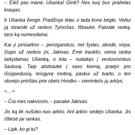
–
Eikš pas mane, Ulianka! Girdi? Nes tuoj bus pralietas
kraujas.
Ir Ulianka žengė. Pradžioje lėtai, o tada kone bėgte. Veltui
ją stvarstė už rankos Tymošas. Ištraukė. Pakratė ranką,
tarsi ką numesdama.
Kai ji prisiartino – persigandusi, net šydas, atrodė, virpa,
čiupo už rankos jis, Jakivas. Ėmė trauktis, viena ranka
laikydamas Ulianką, o kita – nutaikęs į vestuvininkus
šautuvą. Taip atsitraukė į savo kiemą, praėjo pro
išsigandusią, leisgyvę motiną, paskui už tvarto, o ten
stovėjo pririštas prie obels Hnidko – vienintelis jų arklys.
<…>
–
Čia mes nakvosim, – pasakė Jakivas.
Jis ką tik nušoko nuo arklio. Ant arklio sėdėjo Ulianka. Jis
ištiesė jai rankas.
–
Lipk, ko gi tu?