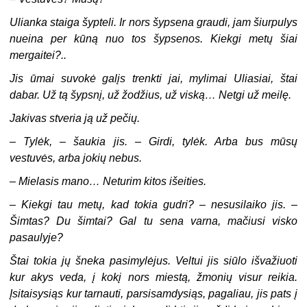
Ulianka staiga šypteli. Ir nors šypsena graudi, jam šiurpulys
nueina per kūną nuo tos šypsenos. Kiekgi metų šiai
mergaitei?..
Jis ūmai suvokė galįs trenkti jai, mylimai Uliasiai, štai
dabar. Už tą šypsnį, už žodžius, už viską… Netgi už meilę.
Jakivas stveria ją už pečių.
–
Tylėk, – šaukia jis. – Girdi, tylėk. Arba bus mūsų
vestuvės, arba jokių nebus.
–
Mielasis mano… Neturim kitos išeities.
–
Kiekgi tau metų, kad tokia gudri? – nesusilaiko jis. –
Šimtas? Du šimtai? Gal tu sena varna, mačiusi visko
pasaulyje?
Štai tokia jų šneka pasimylėjus. Veltui jis siūlo išvažiuoti
kur akys veda, į kokį nors miestą, žmonių visur reikia.
Įsitaisysiąs kur tarnauti, parsisamdysiąs, pagaliau, jis pats į