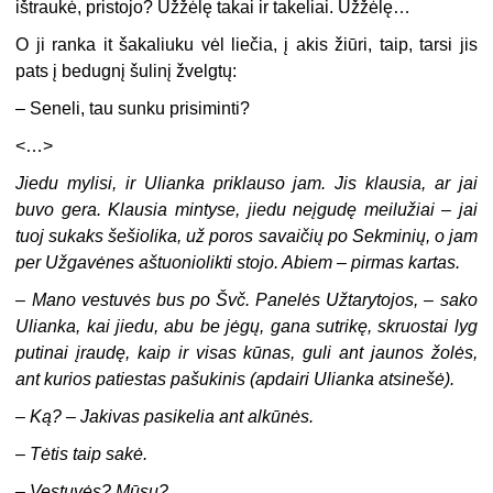
ištraukė, pristojo? Užžėlę takai ir takeliai. Užžėlę…
O ji ranka it šakaliuku vėl liečia, į akis žiūri, taip, tarsi jis
pats į bedugnį šulinį žvelgtų:
–
Seneli, tau sunku prisiminti?
<…>
Jiedu mylisi, ir Ulianka priklauso jam. Jis klausia, ar jai
buvo gera. Klausia mintyse, jiedu neįgudę meilužiai – jai
tuoj sukaks šešiolika, už poros savaičių po Sekminių, o jam
per Užgavėnes aštuoniolikti stojo. Abiem – pirmas kartas.
–
Mano vestuvės bus po Švč. Panelės Užtarytojos, – sako
Ulianka, kai jiedu, abu be jėgų, gana sutrikę, skruostai lyg
putinai įraudę, kaip ir visas kūnas, guli ant jaunos žolės,
ant kurios patiestas pašukinis (apdairi Ulianka atsinešė).
–
Ką? – Jakivas pasikelia ant alkūnės.
–
Tėtis taip sakė.
–
Vestuvės? Mūsų?