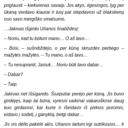
priglausti – kiekvienas savaip. Jos akys, ilgesingos, lyg per
ūkaną verdavo kiaurai ir tuoj pat slėpdavosi už blakstienų
nuo savo mergiško smalsumo.
…Jakivas išgirdo Ulianos šnabždesį:
–
Noriu, kad tu būtum mano… O aš tavo…
–
Būsi, – sušnibždėjo, o per kūną skruzdės perbėgo –
mažytės mažytės. – Tu mano, o aš tavo…
–
Tu nesupranti, Jasiuk… Noriu būti tavo dabar…
–
Dabar?
–
Taip.
Jakivas net išsigando. Šiurpuliai perėjo per kūną. Jis buvo
girdėjęs, kaip tai būna, vyresni vaikinai vakaruškose daug
kuo girdavosi, kai kurie ir išeidavo iš pirkios poromis,
eidavo į sodelį, į ganyklą, betgi dabar…
Jis vis dėlto pakėlė akis. Ulianos tartum irgi sutrikusios… Ir