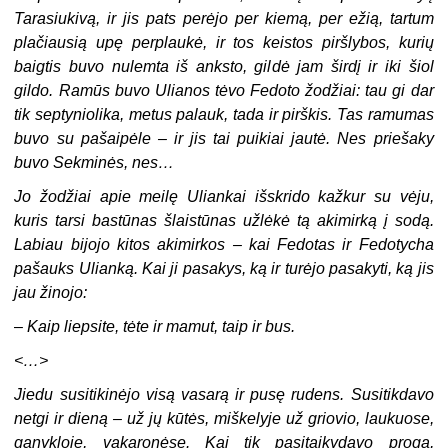
Tarasiukivą, ir jis pats perėjo per kiemą, per ežią, tartum
plačiausią upę perplaukė, ir tos keistos piršlybos, kurių
baigtis buvo nulemta iš anksto, gildė jam širdį ir iki šiol
gildo. Ramūs buvo Ulianos tėvo Fedoto žodžiai: tau gi dar
tik septyniolika, metus palauk, tada ir pirškis. Tas ramumas
buvo su pašaipėle – ir jis tai puikiai jautė. Nes priešaky
buvo Sekminės, nes…
Jo žodžiai apie meilę Uliankai išskrido kažkur su vėju,
kuris tarsi bastūnas šlaistūnas užlėkė tą akimirką į sodą.
Labiau bijojo kitos akimirkos – kai Fedotas ir Fedotycha
pašauks Ulianką. Kai ji pasakys, ką ir turėjo pasakyti, ką jis
jau žinojo:
–
Kaip liepsite, tėte ir mamut, taip ir bus.
<…>
Jiedu susitikinėjo visą vasarą ir pusę rudens. Susitikdavo
netgi ir dieną – už jų kūtės, miškelyje už griovio, laukuose,
ganykloje, vakaronėse. Kai tik pasitaikydavo proga,