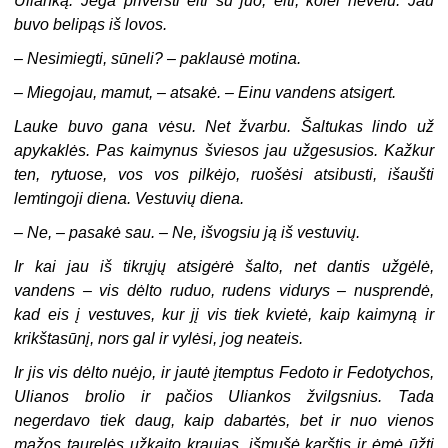
Ulianką. Jėga priversti eiti su juo, eiti, kolei nevėlu. Jau
buvo belipąs iš lovos.
–
Nesimiegti, sūneli? – paklausė motina.
–
Miegojau, mamut, – atsakė. – Einu vandens atsigert.
Lauke buvo gana vėsu. Net žvarbu. Šaltukas lindo už
apykaklės. Pas kaimynus šviesos jau užgesusios. Kažkur
ten, rytuose, vos vos pilkėjo, ruošėsi atsibusti, išaušti
lemtingoji diena. Vestuvių diena.
–
Ne, – pasakė sau. – Ne, išvogsiu ją iš vestuvių.
Ir kai jau iš tikrųjų atsigėrė šalto, net dantis užgėlė,
vandens – vis dėlto ruduo, rudens vidurys – nusprendė,
kad eis į vestuves, kur jį vis tiek kvietė, kaip kaimyną ir
krikštasūnį, nors gal ir vylėsi, jog neateis.
Ir jis vis dėlto nuėjo, ir jautė įtemptus Fedoto ir Fedotychos,
Ulianos brolio ir pačios Uliankos žvilgsnius. Tada
negerdavo tiek daug, kaip dabartės, bet ir nuo vienos
mažos taurelės užkaito kraujas, išmušė karštis ir ėmė ūžti