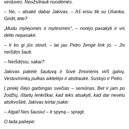
vestuves. Neužsitrauk nuodėmės.
–
Ne, – atsakė dabar Jakivas. – Aš eisiu tik su Ulianka.
Girdit, tėte?
„
Mudu mylėjomės ir mylėsimės“, – norėjo pasakyti ir vis
dėlto nepasakė.
–
Ir ko gi jūs stovit, – tai jau Petro žengė link jo. – Jis
neišdrįs šauti.
–
Neišdrįsiu, sakai?
Jakivas pakėlė šautuvą ir šovė žmonėms virš galvų.
Vestuvininkų pulkas aiktelėjo ir atsitraukė. Sustojo ir Petro.
Į priekį išėjo garbingas svečias – seniūnas. Bet ir jam po
žodžių, ištartų lenkiškai, kad teks atsakyti, kad dar nevėlu
atsikvošėti, Jakivas tvirtai įsakė:
–
Atgal! Nes šausiu! – Ir spyną – spragt.
O tada paliepė: