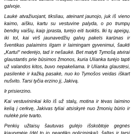
galvoje.
Laukė atvažiuojant, tiksliau, ateinant jaunojo, juk iš vieno
kaimo, aišku, kartu su vestuvine palyda, o po trumpų
bendrų vaišių, kaip įprasta, turėjo eiti tuoktis. Iki tų apeigų,
iki tol, kai virš jaunavedžių galvų pakels karūnas ir
šventikas palaimins ilgam ir laimingam gyvenimui, šaukti
„Kartu!“ nederėjo, tad ir nešaukė. Bet matyti Tymošą atvirai
glaustantis prie būsimos žmonos, kuria Ulianka turėjo tapti
už valandos kitos, buvo nepakeliama. Ir Ulianka glaustėsi,
pasilenkė ir kažką pasakė, nuo ko Tymošos veidas iškart
nušvito. Tarsi tyčia erzino jį, Jakivą.
Ir prisierzino.
Kai vestuvininkai kilo iš už stalų, motina ir tėvas laimino
kelią į cerkvę, Jakivas tyliai atsiskyrė nuo žmonių būrio ir
nulėkė prie tvarto.
Penkių užtaisų šautuvas gulėjo išskobtoje gegnės
kiaurymėje (dėl to jo neaptiko policininkai), šaltas ir tarsi