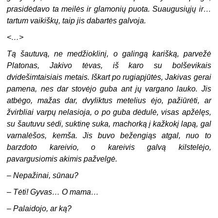
prasidėdavo ta meilės ir glamonių puota. Suaugusiųjų ir…
tartum vaikiškų, taip jis dabartės galvoja.
<…>
Tą šautuvą, ne medžioklinį, o galingą karišką, parvežė
Platonas, Jakivo tėvas, iš karo su bolševikais
dvidešimtaisiais metais. Iškart po rugiapjūtės, Jakivas gerai
pamena, nes dar stovėjo guba ant jų vargano lauko. Jis
atbėgo, mažas dar, dvyliktus metelius ėjo, pažiūrėti, ar
žvirbliai varpų nelasioja, o po guba dėdulė, visas apžėlęs,
su šautuvu sėdi, suktinę suka, machorką į kažkokį lapą, gal
varnalėšos, kemša. Jis buvo bežengiąs atgal, nuo to
barzdoto kareivio, o kareivis galvą kilstelėjo,
pavargusiomis akimis pažvelgė.
–
Nepažinai, sūnau?
–
Tėti! Gyvas… O mama…
–
Palaidojo, ar ką?