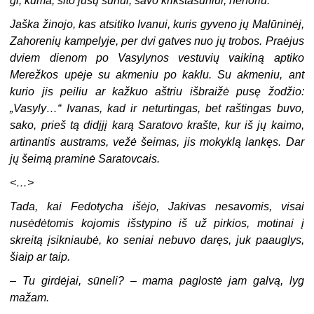
gi, kūma, šito jūsų sūnui, savo krikštasūniui, nenoriu.
Jaška žinojo, kas atsitiko Ivanui, kuris gyveno jų Malūninėj,
Zahorenių kampelyje, per dvi gatves nuo jų trobos. Praėjus
dviem dienom po Vasylynos vestuvių vaikiną aptiko
Merežkos upėje su akmeniu po kaklu. Su akmeniu, ant
kurio jis peiliu ar kažkuo aštriu išbraižė pusę žodžio:
„Vasyly…“ Ivanas, kad ir neturtingas, bet raštingas buvo,
sako, prieš tą didįjį karą Saratovo krašte, kur iš jų kaimo,
artinantis austrams, vežė šeimas, jis mokyklą lankęs. Dar
jų šeimą praminė Saratovcais.
<…>
Tada, kai Fedotycha išėjo, Jakivas nesavomis, visai
nusėdėtomis kojomis išstypino iš už pirkios, motinai į
skreitą įsikniaubė, ko seniai nebuvo daręs, juk paauglys,
šiaip ar taip.
–
Tu girdėjai, sūneli? – mama paglostė jam galvą, lyg
mažam.