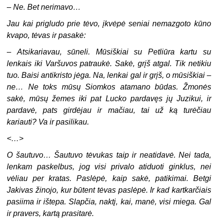
–
Ne. Bet nerimavo…
Jau kai prigludo prie tėvo, įkvėpė seniai nemazgoto kūno
kvapo, tėvas ir pasakė:
–
Atsikariavau, sūneli. Mūsiškiai su Petliūra kartu su
lenkais iki Varšuvos patraukė. Sakė, grįš atgal. Tik netikiu
tuo. Baisi antikristo jėga. Na, lenkai gal ir grįš, o mūsiškiai –
ne… Ne toks mūsų Siomkos atamano būdas. Žmonės
sakė, mūsų žemes iki pat Lucko pardavęs jų Juzikui, ir
pardavė, pats girdėjau ir mačiau, tai už ką turėčiau
kariauti? Va ir pasilikau.
<…>
O šautuvo… Šautuvo tėvukas taip ir neatidavė. Nei tada,
lenkam paskelbus, jog visi privalo atiduoti ginklus, nei
vėliau per kratas. Paslėpė, kaip sakė, patikimai. Betgi
Jakivas žinojo, kur būtent tėvas paslėpė. Ir kad kartkarčiais
pasiima ir ištepa. Slapčia, naktį, kai, manė, visi miega. Gal
ir pravers, kartą prasitarė.