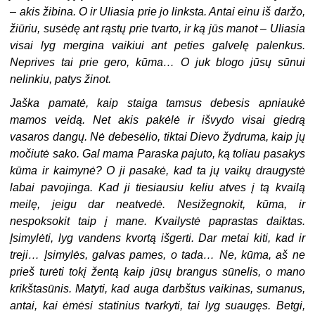
– akis žibina. O ir Uliasia prie jo linksta. Antai einu iš daržo,
žiūriu, susėdę ant rąstų prie tvarto, ir ką jūs manot – Uliasia
visai lyg mergina vaikiui ant peties galvelę palenkus.
Neprives tai prie gero, kūma… O juk blogo jūsų sūnui
nelinkiu, patys žinot.
Jaška pamatė, kaip staiga tamsus debesis apniaukė
mamos veidą. Net akis pakėlė ir išvydo visai giedrą
vasaros dangų. Nė debesėlio, tiktai Dievo žydruma, kaip jų
močiutė sako. Gal mama Paraska pajuto, ką toliau pasakys
kūma ir kaimynė? O ji pasakė, kad ta jų vaikų draugystė
labai pavojinga. Kad ji tiesiausiu keliu atves į tą kvailą
meilę, jeigu dar neatvedė. Nesižegnokit, kūma, ir
nespoksokit taip į mane. Kvailystė paprastas daiktas.
Įsimylėti, lyg vandens kvortą išgerti. Dar metai kiti, kad ir
treji… Įsimylės, galvas pames, o tada… Ne, kūma, aš ne
prieš turėti tokį žentą kaip jūsų brangus sūnelis, o mano
krikštasūnis. Matyti, kad auga darbštus vaikinas, sumanus,
antai, kai ėmėsi statinius tvarkyti, tai lyg suaugęs. Betgi,