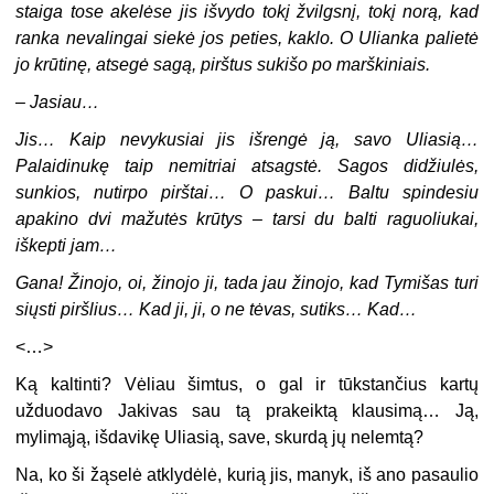
staiga tose akelėse jis išvydo tokį žvilgsnį, tokį norą, kad
ranka nevalingai siekė jos peties, kaklo. O Ulianka palietė
jo krūtinę, atsegė sagą, pirštus sukišo po marškiniais.
–
Jasiau…
Jis… Kaip nevykusiai jis išrengė ją, savo Uliasią…
Palaidinukę taip nemitriai atsagstė. Sagos didžiulės,
sunkios, nutirpo pirštai… O paskui… Baltu spindesiu
apakino dvi mažutės krūtys – tarsi du balti raguoliukai,
iškepti jam…
Gana! Žinojo, oi, žinojo ji, tada jau žinojo, kad Tymišas turi
siųsti piršlius… Kad ji, ji, o ne tėvas, sutiks… Kad…
<…>
Ką kaltinti? Vėliau šimtus, o gal ir tūkstančius kartų
užduodavo Jakivas sau tą prakeiktą klausimą… Ją,
mylimąją, išdavikę Uliasią, save, skurdą jų nelemtą?
Na, ko ši žąselė atklydėlė, kurią jis, manyk, iš ano pasaulio