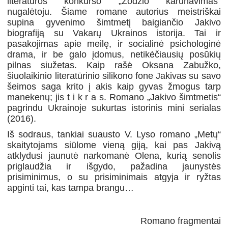
literatūros konkurso „Žodžio karūnavimas“
nugalėtoju. Šiame romane autorius meistriškai
supina gyvenimo šimtmetį baigiančio Jakivo
biografiją su Vakarų Ukrainos istorija. Tai ir
pasakojimas apie meilę, ir socialinė psichologinė
drama, ir be galo įdomus, netikėčiausių posūkių
pilnas siužetas. Kaip rašė Oksana Zabužko,
šiuolaikinio literatūrinio silikono fone Jakivas su savo
šeimos saga krito į akis kaip gyvas žmogus tarp
manekenų; jis t i k r a s. Romano „Jakivo šimtmetis“
pagrindu Ukrainoje sukurtas istorinis mini serialas
(2016).
Iš sodraus, tankiai suausto V. Lyso romano „Metų“
skaitytojams siūlome vieną giją, kai pas Jakivą
atklydusi jaunutė narkomanė Olena, kurią senolis
priglaudžia ir išgydo, pažadina jaunystės
prisiminimus, o su prisiminimais atgyja ir ryžtas
apginti tai, kas tampa brangu…
Romano fragmentai