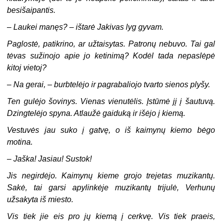
besišaipantis.
–
Laukei manęs? – ištarė Jakivas lyg gyvam.
Paglostė, patikrino, ar užtaisytas. Patronų nebuvo. Tai gal
tėvas sužinojo apie jo ketinimą? Kodėl tada nepaslėpė
kitoj vietoj?
–
Na gerai, – burbtelėjo ir pagrabaliojo tvarto sienos plyšy.
Ten gulėjo šovinys. Vienas vienutėlis. Įstūmė jį į šautuvą.
Dzingtelėjo spyna. Atlaužė gaiduką ir išėjo į kiemą.
Vestuvės jau suko į gatvę, o iš kaimynų kiemo bėgo
motina.
–
Jaška! Jasiau! Sustok!
Jis negirdėjo. Kaimynų kieme grojo trejetas muzikantų.
Sakė, tai garsi apylinkėje muzikantų trijulė, Verhunų
užsakyta iš miesto.
Vis tiek jie eis pro jų kiemą į cerkvę. Vis tiek praeis,