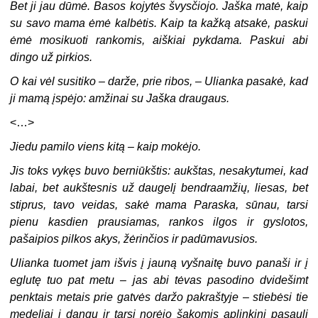
Bet ji jau dūmė. Basos kojytės švysčiojo. Jaška matė, kaip
su savo mama ėmė kalbėtis. Kaip ta kažką atsakė, paskui
ėmė mosikuoti rankomis, aiškiai pykdama. Paskui abi
dingo už pirkios.
O kai vėl susitiko – darže, prie ribos, – Ulianka pasakė, kad
ji mamą įspėjo: amžinai su Jaška draugaus.
<…>
Jiedu pamilo viens kitą – kaip mokėjo.
Jis toks vykęs buvo berniūkštis: aukštas, nesakytumei, kad
labai, bet aukštesnis už daugelį bendraamžių, liesas, bet
stiprus, tavo veidas, sakė mama Paraska, sūnau, tarsi
pienu kasdien prausiamas, rankos ilgos ir gyslotos,
pašaipios pilkos akys, žėrinčios ir padūmavusios.
Ulianka tuomet jam išvis į jauną vyšnaitę buvo panaši ir į
eglutę tuo pat metu – jas abi tėvas pasodino dvidešimt
penktais metais prie gatvės daržo pakraštyje – stiebėsi tie
medeliai į dangų ir tarsi norėjo šakomis aplinkinį pasaulį