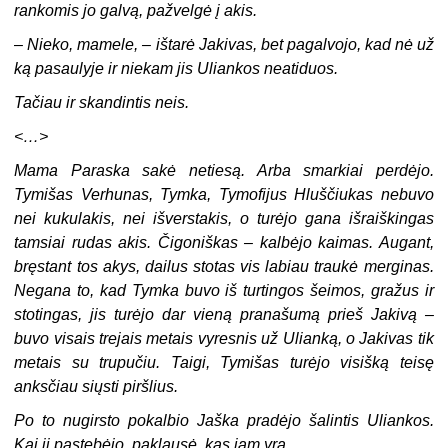
rankomis jo galvą, pažvelgė į akis.
–
Nieko, mamele, – ištarė Jakivas, bet pagalvojo, kad nė už
ką pasaulyje ir niekam jis Uliankos neatiduos.
Tačiau ir skandintis neis.
<…>
Mama Paraska sakė netiesą. Arba smarkiai perdėjo.
Tymišas Verhunas, Tymka, Tymofijus Hluščiukas nebuvo
nei kukulakis, nei išverstakis, o turėjo gana išraiškingas
tamsiai rudas akis. Čigoniškas – kalbėjo kaimas. Augant,
bręstant tos akys, dailus stotas vis labiau traukė merginas.
Negana to, kad Tymka buvo iš turtingos šeimos, gražus ir
stotingas, jis turėjo dar vieną pranašumą prieš Jakivą –
buvo visais trejais metais vyresnis už Ulianką, o Jakivas tik
metais su trupučiu. Taigi, Tymišas turėjo visišką teisę
anksčiau siųsti piršlius.
Po to nugirsto pokalbio Jaška pradėjo šalintis Uliankos.
Kai ji pastebėjo, paklausė, kas jam yra.