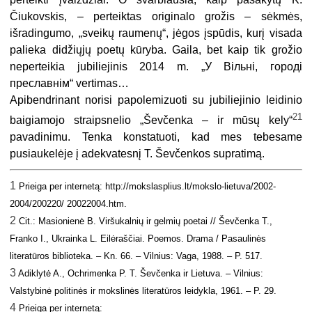
Čiukovskis, – perteiktas originalo grožis – sėkmės,
išradingumo, „sveikų raumenų“, jėgos įspūdis, kurį visada
palieka didžiųjų poetų kūryba. Gaila, bet kaip tik grožio
neperteikia jubiliejinis 2014 m. „У Вільні, городі
преславнім“ vertimas…
Apibendrinant norisi papolemizuoti su jubiliejinio leidinio
21
baigiamojo straipsnelio „Ševčenka – ir mūsų kely“
pavadinimu. Tenka konstatuoti, kad mes tebesame
pusiaukelėje į adekvatesnį T. Ševčenkos supratimą.
1
Prieiga per internetą: http://mokslasplius.lt/mokslo-lietuva/2002-
2004/200220/ 20022004.htm.
2
Cit.: Masionienė B. Viršukalnių ir gelmių poetai // Ševčenka T.,
Franko I., Ukrainka L. Eilėraščiai. Poemos. Drama / Pasaulinės
literatūros biblioteka. – Kn. 66. – Vilnius: Vaga, 1988. – P. 517.
3
Adiklytė A., Ochrimenka P. T. Ševčenka ir Lietuva. – Vilnius:
Valstybinė politinės ir mokslinės literatūros leidykla, 1961. – P. 29.
4
Prieiga per internetą: