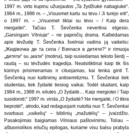
1997 m. virto kupinu užuojautos „Ta žydžiukė nabagiukė“.
1964 m., 1988 m. – „Visuomet kartu su tėvu / Ji turėjo eiti“,
o 1997 m. – „Visuomet tiktai su tėvu – / Kaip dera
mergaitei“. Tačiau T. Ševčenka nevertina elgesio.
„Garsingam Vilniuje“ – ne papročių drama. Kalbėdamas
apie tėvžudę T. Ševčenka švelniai vadina ją vaikeliu:
„Жидівочка де та сила / Взялася в дитяти?“ ir rimuoja
„дитяти“ su „мати“ (motina), taip susiedamas teksto šerdį –
raudą – su tėvžudės tragedija. Neatsitiktinai kaip tik šis
kūrinys prisimenamas ir cituojamas, kai tenka ginti T.
Ševčenką nuo kaltinimų antisemitizmu. T. Ševčenkai tiek
studentas, tiek žydaitė tiesiog vaikai. Todėl skaitant, kaip
1964 m., 1988 m. eilutės „O žydaitė… Kaip mergiotei / Taip
susidoroti:“ 1997 m. virsta „O žydaitė? Ne mergaitė, / O tikra
beprotė!“, atrodo, kad redaguojant nutolta nuo T. Ševčenkai
svarbaus „vaikelių“ – biblinių „mažutėlių“ – įvaizdžio.
Pasakojimas baigiamas Vilniaus pašlovinimu. Toliau –
aštuoniolikos eilučių epilogas, kuriame visu balsu prabyla