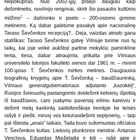
Nepokupnas. Nuo 2002-ųjų praėjo daugiau kaip
dešimtmetis, nuvilnijo renginiai, skirti šio pasaulio kultūros
2
milžino
– dailininko ir poeto – 200-osioms gimimo
metinėms. Ką dabar galėtume pasakyti apie nacionalinę
Taraso Ševčenkos recepciją?.. Deja, vaizdas atrodo gana
statiškas: Taraso Ševčenkos gatvę Vilniuje turime nuo tų
laikų, kai joje veikė aukštoji partinė mokykla; paminklinė
lenta, tiesa, dabar atnaujinta, prikalta prie Vilniaus
universiteto Istorijos fakulteto sienos dar 1961 m. – minint
100-ąsias T. Ševčenkos mirties metines. Daugiausia
biografinių knygelių apie T. Ševčenką – baudžiauninką,
Vilniaus generalgubernatoriaus adjutanto „kazokėlį“,
Rusijos šviesuolių pastangomis dvidešimt ketverių išpirktą
iš baudžiavos, caro įsakymu paverstą eiliniu kareiviu ir
dešimt metų kankintą saldofoniškoje tremtyje be teisės
rašyti ir piešti, mirusį vos keturiasdešimt septynerių, – taip
pat išleista „anais“ laikais. Tada buvo suformuotas oficialus
T. Ševčenkos kultas. Lietuvių plunksnos meistrai: Antanas
Venclova, Eduardas Mieželaitis ir kiti – rašė apie jį