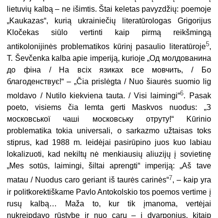
lietuvių kalbą – ne išimtis. Štai keletas pavyzdžių: poemoje
„Kaukazas“, kurią ukrainiečių literatūrologas Grigorijus
Kločekas siūlo vertinti kaip pirmą reikšmingą
5
antikolonijinės problematikos kūrinį pasaulio literatūroje
,
T. Ševčenka kalba apie imperiją, kurioje „Од молдованина
до фіна / На всіх язиках все мовчить, / Бо
благоденствує!“ – „Čia prislėgta / Nuo šiaurės suomio lig
6
moldavo / Nutilo kiekviena tauta. / Visi laimingi“
. Pasak
poeto, visiems čia lemta gerti Maskvos nuodus: „З
московської чаші московську отруту!“ Kūrinio
problematika tokia universali, o sarkazmo užtaisas toks
stip­rus, kad 1988 m. leidėjai pasirūpino juos kuo labiau
lokalizuoti, kad nekiltų nė menkiausių aliuzijų į sovietinę
„Mes sotūs, laimingi, šiltai aprengti“ imperiją: „Aš tave
7
matau / Nuodus caro geriant iš taurės carinės“
, – kaip yra
ir politkorektiškame Pavlo Antokolskio tos poemos vertime į
rusų kalbą… Maža to, kur tik įmanoma, vertėjai
nukreipdavo rūstybę ir nuo carų – į dvarponius, kitaip