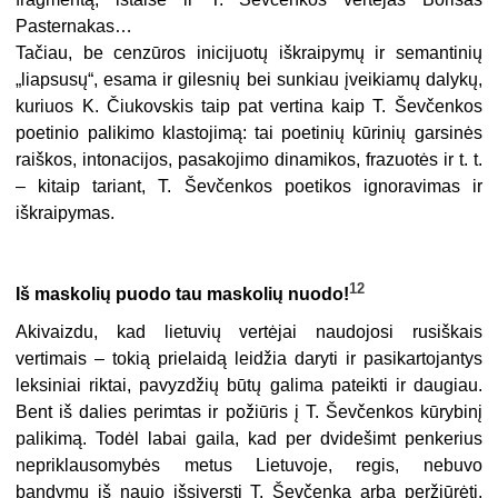
Pasternakas…
Tačiau, be cenzūros inicijuotų iškraipymų ir semantinių
„liapsusų“, esama ir gilesnių bei sunkiau įveikiamų dalykų,
kuriuos K. Čiukovskis taip pat vertina kaip T. Ševčenkos
poetinio palikimo klastojimą: tai poetinių kūrinių garsinės
raiškos, intonacijos, pasakojimo dinamikos, frazuotės ir t. t.
– kitaip tariant, T. Ševčenkos poetikos ignoravimas ir
iškraipymas.
12
Iš maskolių puodo tau maskolių nuodo!
Akivaizdu, kad lietuvių vertėjai naudojosi rusiškais
vertimais – tokią prielaidą leidžia daryti ir pasikartojantys
leksiniai riktai, pavyzdžių būtų galima pateikti ir daugiau.
Bent iš dalies perimtas ir požiūris į T. Ševčenkos kūrybinį
palikimą. Todėl labai gaila, kad per dvidešimt penkerius
nepriklausomybės metus Lietuvoje, regis, nebuvo
bandymų iš naujo išsiversti T. Ševčenką arba peržiūrėti,