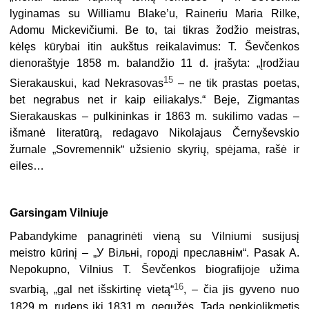
lyginamas su Williamu Blake’u, Raineriu Maria Rilke,
Adomu Mickevičiumi. Be to, tai tikras žodžio meistras,
kėlęs kūrybai itin aukštus reikalavimus: T. Ševčenkos
dienoraštyje 1858 m. balandžio 11 d. įrašyta: „Įrodžiau
15
Sierakauskui, kad Nekrasovas
– ne tik prastas poetas,
bet negrabus net ir kaip eiliakalys.“ Beje, Zig­mantas
Sierakauskas – pulkininkas ir 1863 m. sukilimo vadas –
išmanė literatūrą, redagavo Nikolajaus Černyševskio
žurnale „Sovremennik“ užsienio sky­rių, spėjama, rašė ir
eiles…
Garsingam Vilniuje
Pabandykime panagrinėti vieną su Vilniumi susijusį
meistro kūrinį – „У Віль­ні, городі преславнім“. Pasak A.
Nepokupno, Vilnius T. Ševčenkos biografijoje užima
16
svarbią, „gal net išskirtinę vietą“
, – čia jis gyveno nuo
1829 m. rudens iki 1831 m. gegužės. Tada penkiolikmetis