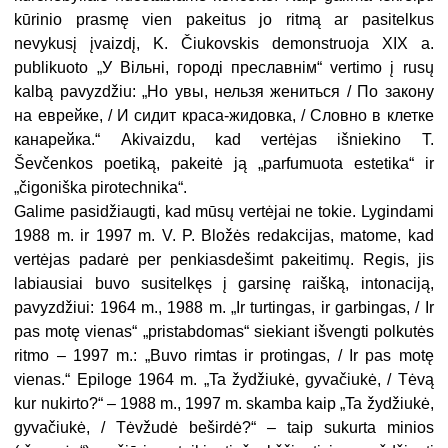
kūrinio prasmę vien pakeitus jo ritmą ar pasitelkus
nevykusį įvaizdį, K. Čiukovskis demonstruoja XIX a.
publikuoto „У Вільні, городі преславнім“ vertimo į rusų
kalbą pavyzdžiu: „Но увы, нельзя жениться / По закону
на еврейке, / И сидит краса-жидовка, / Словно в клетке
канарейка.“ Akivaizdu, kad vertėjas išniekino T.
Ševčenkos poetiką, pakeitė ją „parfumuota estetika“ ir
„čigoniška pirotechnika“.
Galime pasidžiaugti, kad mūsų vertėjai ne tokie. Lygindami
1988 m. ir 1997 m. V. P. Bložės redakcijas, matome, kad
vertėjas padarė per penkiasdešimt pakeitimų. Regis, jis
labiausiai buvo susitelkęs į garsinę raišką, intonaciją,
pavyzdžiui: 1964 m., 1988 m. „Ir turtingas, ir garbingas, / Ir
pas motę vienas“ „pristabdomas“ siekiant išvengti polkutės
ritmo – 1997 m.: „Buvo rimtas ir protingas, / Ir pas motę
vienas.“ Epiloge 1964 m. „Ta žydžiukė, gyvačiukė, / Tėvą
kur nukirto?“ – 1988 m., 1997 m. skamba kaip „Ta žydžiukė,
gyvačiukė, / Tėvžudė beširdė?“ – taip sukurta minios