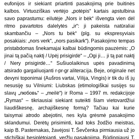
eufonijos ir siekiant priartinti pasakojimą prie buitinės
kalbos. Virtuoziškas vertėjo „potėpis“ kartais apstulbina
savo paprastumu: eilutėje „Nors ir bėk“ išvengta vien dėl
ritmo pavartotos dalelytės „ir“: ji pakeista natūraliai
skambančiu – „Nors tu bėk“ (plg. su ekspresyviais
posakiais: „nors verk“, „nors pasikark“). Pasakojimo tempas
pristabdomas šnekamajai kalbai būdingomis pauzėmis: „O
jinai tą pačią naktį / Upėj prisigirdė“ – „Ogi ji… ji tą pat naktį
/ Nery prisigirdė…“ Sušiuolaikinus upės pavadinimą
atsirado gargaliuojanti r-pr-gr aliteracija. Beje, originale net
devyni toponimai (Aušros vartai, Vilija, Vingis) ir tik du iš jų
nesusiję su Vilniumi: Liubskas (etimologiškai susijęs su
slavų „любовь“ – „meilė“) ir Roma – 1997 m. redakcijoje
„Rymas“ – tikriausiai siekiant suteikti šiam vietovardžiui
liaudiškesnę, archajiškesnę formą? Tačiau kai kurie
taisymai atrodo abejotini, nes kyla grėsmė pasakojimo
sklandumui. Derėtų prisiminti, kad toks žodžio meistras,
kaip B. Pasternakas, žavėjosi T. Ševčenka pirmiausia už jo
stichiškai besiplėtojantį, veržlų pasakojimą. Būdingiausi T.