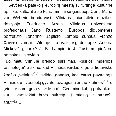
T. Ševčenka pateko į europinį miestą su turtinga kultūrine
aplinka, kalbant apie kurią minimi su garsiuoju Carlu Maria
von Weberiu bendravusio Vilniaus universiteto muzikos
dėstytojo Friedricho Atze’s, Vilniaus universiteto
profesoriaus Jano Rustemo, Europos diduomenės
portretisto Johanno Baptisto Lampio sūnaus Franzo
Xavero vardai. Vilniuje Tarasas išgirdo apie Adomą
Mickevičių, lankė J. B. Lampio ir J. Rustemo piešimo
pamokas, įsimylėjo…
Tuo metu Vilniuje brendo sukilimas. Rusijos imperijos
„etimologai“ aiškino, kad Vilniaus vardas kilęs iš lietuviško
17
žodžio „velnias“
, sklido „gandas, kad caras pavadinęs
18
Vilniaus universitetą gyvate, užaugusia ant jo krūtinės“
, o
„vietinė caro įgula <…> tempė į Gedimino kalną patrankas,
kurių vamzdžiai buvo nukreipti į miestą ir paruošti
19
šauti“
…