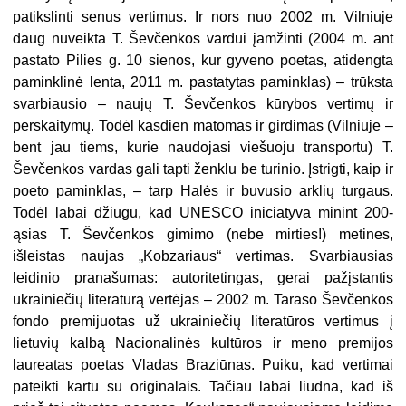
patikslinti senus vertimus. Ir nors nuo 2002 m. Vilniuje
daug nuveikta T. Ševčenkos vardui įamžinti (2004 m. ant
pastato Pilies g. 10 sienos, kur gyveno poe­tas, atidengta
paminklinė lenta, 2011 m. pastatytas paminklas) – trūksta
svarbiausio – naujų T. Ševčenkos kūrybos vertimų ir
perskaitymų. Todėl kasdien matomas ir girdimas (Vilniuje –
bent jau tiems, kurie naudojasi viešuoju transportu) T.
Ševčenkos vardas gali tapti ženklu be turinio. Įstrigti, kaip ir
poeto paminklas, – tarp Halės ir buvusio arklių turgaus.
Todėl labai džiugu, kad UNESCO iniciatyva minint 200-
ąsias T. Ševčenkos gimimo (nebe mirties!) metines,
išleistas naujas „Kobzariaus“ vertimas. Svarbiausias
leidinio pranašumas: autoritetingas, gerai pažįstantis
ukrainiečių literatūrą vertėjas – 2002 m. Taraso Ševčenkos
fondo premijuotas už ukrainiečių literatūros vertimus į
lietuvių kalbą Nacionalinės kultūros ir meno premijos
laureatas poetas Vladas Braziūnas. Puiku, kad vertimai
pateikti kartu su originalais. Tačiau labai liūdna, kad iš