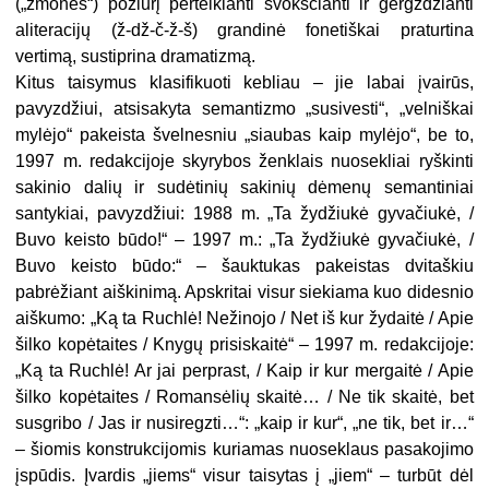
(„žmonės“) požiūrį perteikianti švokščianti ir gergždžianti
aliteracijų (ž-dž-č-ž-š) grandinė fonetiškai praturtina
vertimą, sustiprina dramatizmą.
Kitus taisymus klasifikuoti kebliau – jie labai įvairūs,
pavyzdžiui, atsisakyta semantizmo „susivesti“, „velniškai
mylėjo“ pakeista švelnesniu „siaubas kaip mylėjo“, be to,
1997 m. redakcijoje skyrybos ženklais nuosekliai ryškinti
sakinio dalių ir sudėtinių sakinių dėmenų semantiniai
santykiai, pavyzdžiui: 1988 m. „Ta žydžiukė gyvačiukė, /
Buvo keisto būdo!“ – 1997 m.: „Ta žydžiukė gyvačiukė, /
Buvo keisto būdo:“ – šauktukas pakeistas dvitaškiu
pabrėžiant aiškinimą. Apskritai visur siekiama kuo didesnio
aiškumo: „Ką ta Ruchlė! Nežinojo / Net iš kur žydaitė / Apie
šilko kopėtaites / Knygų prisiskaitė“ – 1997 m. redakcijoje:
„Ką ta Ruchlė! Ar jai perprast, / Kaip ir kur mergaitė / Apie
šilko kopėtaites / Romansėlių skaitė… / Ne tik skaitė, bet
susgribo / Jas ir nusiregzti…“: „kaip ir kur“, „ne tik, bet ir…“
– šiomis konstrukcijomis kuriamas nuoseklaus pasakojimo
įspūdis. Įvardis „jiems“ visur taisytas į „jiem“ – turbūt dėl