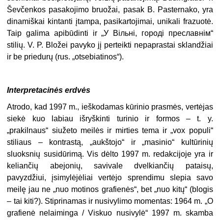
Ševčenkos pasakojimo bruožai, pasak B. Pasternako, yra
dinamiškai kintanti įtampa, pasikartojimai, unikali frazuotė.
Taip galima apibūdinti ir „У Вільні, городі преславнім“
stilių. V. P. Bložei pavyko jį perteikti nepaprastai sklandžiai
ir be priedurų (rus. „otsebiatinos“).
Interpretacinės erdvės
Atrodo, kad 1997 m., ieškodamas kūrinio prasmės, vertėjas
siekė kuo labiau išryškinti turinio ir formos – t. y.
„prakilnaus“ siužeto meilės ir mirties tema ir „vox populi“
stiliaus – kontrastą, „aukštojo“ ir „masinio“ kultūrinių
sluoksnių susidūrimą. Vis dėlto 1997 m. redakcijoje yra ir
keliančių abejonių, savivale dvelkiančių pataisų,
pavyzdžiui, įsimylėjėliai vertėjo sprendimu slepia savo
meilę jau ne „nuo motinos grafienės“, bet „nuo kitų“ (blogis
– tai kiti?). Stiprinamas ir nusivylimo momentas: 1964 m. „O
grafienė nelaiminga / Viskuo nusivylė“ 1997 m. skamba