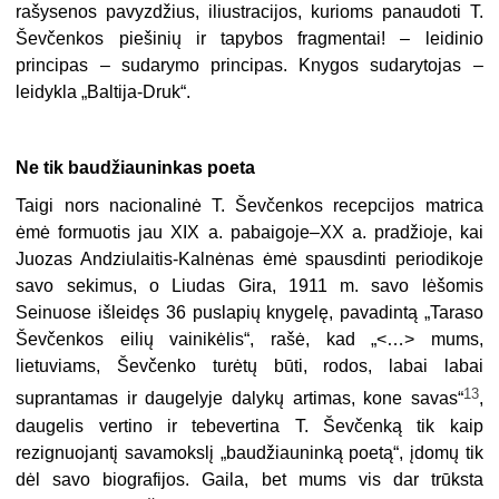
rašysenos pavyzdžius, iliustracijos, kurioms panaudoti T.
Ševčenkos piešinių ir tapybos fragmentai! – leidinio
principas – sudarymo principas. Knygos sudarytojas –
leidykla „Baltija-Druk“.
Ne tik baudžiauninkas poeta
Taigi nors nacionalinė T. Ševčenkos recepcijos matrica
ėmė formuotis jau XIX a. pabaigoje–XX a. pradžioje, kai
Juozas Andziulaitis-Kalnėnas ėmė spausdinti periodikoje
savo sekimus, o Liudas Gira, 1911 m. savo lėšomis
Seinuose išleidęs 36 puslapių knygelę, pavadintą „Taraso
Ševčenkos eilių vainikėlis“, rašė, kad „<…> mums,
lietuviams, Ševčenko turėtų būti, rodos, labai labai
13
suprantamas ir daugelyje dalykų artimas, kone savas“
,
daugelis vertino ir tebevertina T. Ševčenką tik kaip
rezignuojantį savamokslį „baudžiauninką poetą“, įdomų tik
dėl savo biografijos. Gaila, bet mums vis dar trūksta