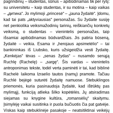
pagrindinių – studentas, sūnus – apibūdinamas tik per ryšį:
su universitetu – kaip studentas, ir su motina – kaip vaikas
– „дитина“. Jo mylimoji „princesė“ – „jauna žydaitė“. Įdomu,
kad tai pats „aktyviausias“ personažas. Su žydaite susiję
net penkiolika veiksmažodinių tarinių, reiškiančių konkretų
veiksmą, o studentas – vienintelis personažas, taip
išsamiai apibūdinamas būdvardžiais. Jis patiria būseną,
žydaitė – veikia. Esama ir „herojaus apsimetėlio“ – tai
bankininkas iš Liubsko, kuris užsigeidžia vesti žydaitę.
„Kenkėjas“ tėvas – „senas žydas“ – nusamdo senąją
Ruchlę (Rachelę) – „sargę“. Šis vardas – vienintelis
antroponimas tekste, todėl verta paminėti ir tai, kad biblinė
Rachelė laikoma Izraelio tautos (namų) pramote. Tačiau
Ruchlė bejėgė suturėti žydaitę namuose. Stebuklingos
priemonės, kuria pasinaudoja žydaitė, kad ištrūktų pas
mylimąjį, funkciją atlieka šilko kopėtėlės. Jų atsiradimas
siejamas su knygine kultūra, „romansėlių“ skaitymu.
Įsimylėję vaikai susitinka ir puola bučiuotis čia pat gatvėje.
Viskas kaip stebuk­linėje pasakoje – neatsitiktinai veikėjų