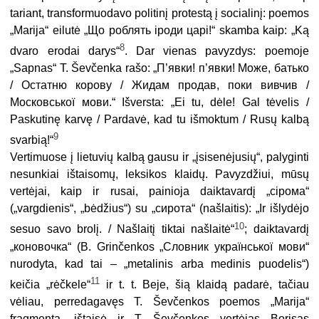
tariant, transformuodavo politinį protestą į socialinį: poemos
„Marija“ eilutė „Що роблять iроди царi!“ skamba kaip: „Ką
8
dvaro erodai darys“
. Dar vienas pavyzdys: poemoje
„Sapnas“ T. Ševčenka rašo: „П’явки! п’явки! Може, батько
/ Остатню корову / Жидам продав, поки вивчив /
Московської мови.“ Išversta: „Ei tu, dėle! Gal tėvelis /
Paskutinę karvę / Pardavė, kad tu išmoktum / Rusų kalbą
9
svarbią!“
Vertimuose į lietuvių kalbą gausu ir „įsisenėjusių“, palyginti
nesunkiai ištaisomų, leksikos klaidų. Pavyzdžiui, mūsų
vertėjai, kaip ir rusai, painioja daiktavardį „сiрома
“
(„vargdienis“, „bėdžius“) su „сирота“ (našlaitis): „Ir išlydėjo
10
sesuo savo brolį. / Našlaitį tiktai našlaitė“
; daiktavardį
„коновочка“ (B. Grinčenkos „Словник української мови“
nurodyta, kad tai – „metalinis arba medinis puodelis“)
11
keičia „rėčkele“
ir t. t. Beje, šią klaidą padarė, tačiau
vėliau, perredagavęs T. Ševčenkos poemos „Marija“
fragmentą, ištaisė ir T. Ševčenkos vertėjas Borisas