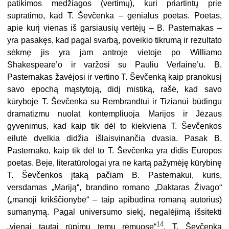
patikimos medžiagos (vertimų), kuri priartintų prie
supratimo, kad T. Ševčenka – genialus poetas. Poetas,
apie kurį vienas iš garsiausių vertėjų – B. Pasternakas –
yra pasakęs, kad pagal svarbą, poveikio tikrumą ir rezultato
sėkmę jis yra jam antroje vietoje po Williamo
Shakespeare’o ir varžosi su Pauliu Verlaine’u. B.
Pasternakas žavėjosi ir vertino T. Ševčenką kaip pranokusį
savo epochą mąstytoją, didį mistiką, rašė, kad savo
kūryboje T. Ševčenka su Rembrandtui ir Tizianui būdingu
dramatizmu nuolat kontempliuoja Marijos ir Jėzaus
gyvenimus, kad kaip tik dėl to kiekviena T. Ševčenkos
eilutė dvelkia didžia išlaisvinančia dvasia. Pasak B.
Pasternako, kaip tik dėl to T. Ševčenka yra didis Europos
poetas. Beje, literatūrologai yra ne kartą pažymėję kūrybinę
T. Ševčenkos įtaką pačiam B. Pasternakui, kuris,
versdamas „Mariją“, brandino romano „Daktaras Živago“
(„manoji krikščionybė“ – taip apibūdina romaną autorius)
sumanymą. Pagal universumo siekį, negalėjimą išsitekti
14
„vienai tautai rūpimų temų rėmuose“
, T. Ševčenka