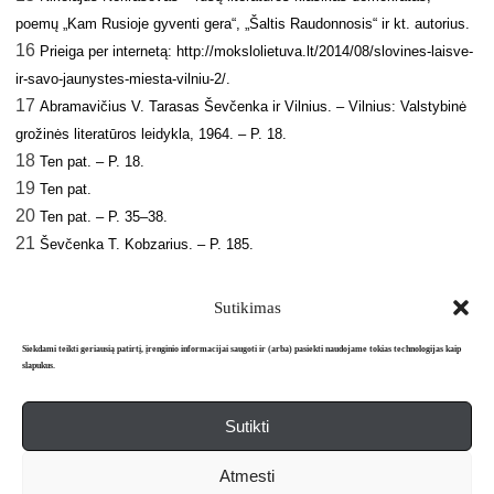
poemų „Kam Rusioje gyventi gera“, „Šaltis Raudonnosis“ ir kt. autorius.
16
Prieiga per internetą: http://mokslolietuva.lt/2014/08/slovines-laisve-
ir-savo-jaunystes-miesta-vilniu-2/.
17
Abramavičius V. Tarasas Ševčenka ir Vilnius. – Vilnius: Valstybinė
grožinės literatūros leidykla, 1964. – P. 18.
18
Ten pat. – P. 18.
19
Ten pat.
20
Ten pat. – P. 35–38.
21
Ševčenka T. Kobzarius. – P. 185.
Sutikimas
Siekdami teikti geriausią patirtį, įrenginio informacijai saugoti ir (arba) pasiekti naudojame tokias technologijas kaip
slapukus.
Sutikti
Apie mus
Redakcija
Prenumerata
Atmesti