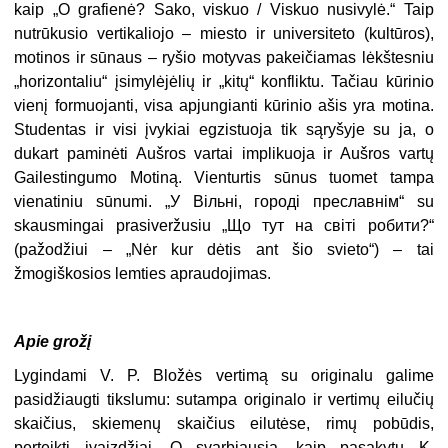
kaip „O grafienė? Sako, viskuo / Viskuo nusivylė.“ Taip
nutrūkusio vertikaliojo – miesto ir universiteto (kultūros),
motinos ir sūnaus – ryšio motyvas pakeičiamas lėkštesniu
„horizontaliu“ įsimylėjėlių ir „kitų“ konfliktu. Tačiau kūrinio
vienį formuojanti, visa apjungianti kūrinio ašis yra motina.
Studentas ir visi įvykiai egzistuoja tik sąryšyje su ja, o
dukart paminėti Aušros vartai implikuoja ir Aušros vartų
Gailestingumo Motiną. Vienturtis sūnus tuomet tampa
vienatiniu sūnumi. „У Вільні, городі преславнім“ su
skausmingai prasiveržusiu „Що тут на світі робити?“
(pažodžiui – „Nėr kur dėtis ant šio svieto“) – tai
žmogiškosios lemties apraudojimas.
Apie grožį
Lygindami V. P. Bložės vertimą su originalu galime
pasidžiaugti tikslumu: sutampa originalo ir vertimų eilučių
skaičius, skiemenų skaičius eilutėse, rimų pobūdis,
perteikti įvaizdžiai. O svarbiausia, kaip pasakytų K.