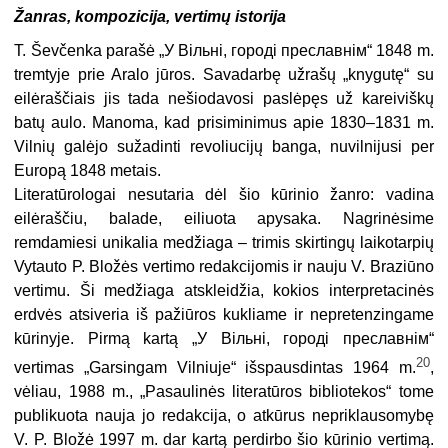
Žanras, kompozicija, vertimų istorija
T. Ševčenka parašė „У Вільні, городі преславнім“ 1848 m.
tremtyje prie Aralo jūros. Savadarbę užrašų „knygutę“ su
eilėraščiais jis tada nešiodavosi paslėpęs už kareiviškų
batų aulo. Manoma, kad prisiminimus apie 1830–1831 m.
Vilnių galėjo sužadinti revoliucijų banga, nuvilnijusi per
Europą 1848 metais.
Literatūrologai nesutaria dėl šio kūrinio žanro: vadina
eilėraščiu, balade, eiliuota apysaka. Nagrinėsime
remdamiesi unikalia medžiaga – trimis skirtingų laikotarpių
Vytauto P. Bložės vertimo redakcijomis ir nauju V. Braziūno
vertimu. Ši medžiaga atskleidžia, kokios interpretacinės
erdvės atsiveria iš pažiūros kuk­liame ir nepretenzingame
kūrinyje. Pirmą kartą „У Вільні, городі пре­­славнім“
20
vertimas „Garsingam Vilniuje“ išspausdintas 1964 m.
,
vėliau, 1988 m., „Pasaulinės literatūros bibliotekos“ tome
publikuota nauja jo redakcija, o atkūrus nepriklausomybę
V. P. Bložė 1997 m. dar kartą perdirbo šio kūrinio vertimą.