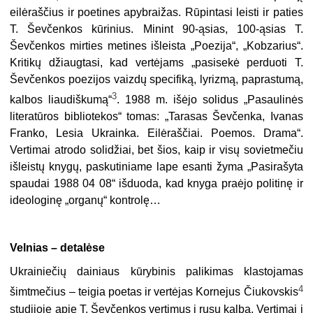
eilėraščius ir poetines apybraižas. Rūpintasi leisti ir paties
T. Ševčenkos kūrinius. Minint 90-ąsias, 100-ąsias T.
Ševčenkos mirties metines išleista „Poezija“, „Kobzarius“.
Kritikų džiaugtasi, kad vertėjams „pasisekė perduoti T.
Ševčenkos poezijos vaizdų specifiką, lyrizmą, paprastumą,
3
kalbos liaudiškumą“
. 1988 m. išėjo solidus „Pasaulinės
literatūros bibliotekos“ tomas: „Tarasas Ševčenka, Ivanas
Franko, Lesia Ukrainka. Eilėraščiai. Poemos. Drama“.
Vertimai atrodo solidžiai, bet šios, kaip ir visų sovietmečiu
išleistų knygų, paskutiniame lape esanti žyma „Pasirašyta
spaudai 1988 04 08“ išduoda, kad knyga praėjo politinę ir
ideologinę „organų“ kontrolę…
Velnias – detalėse
Ukrainiečių dainiaus kūrybinis palikimas klastojamas
4
šimtmečius – teigia poetas ir vertėjas Kornejus Čiukovskis
studijoje apie T. Ševčenkos vertimus į rusų kalbą. Vertimai į