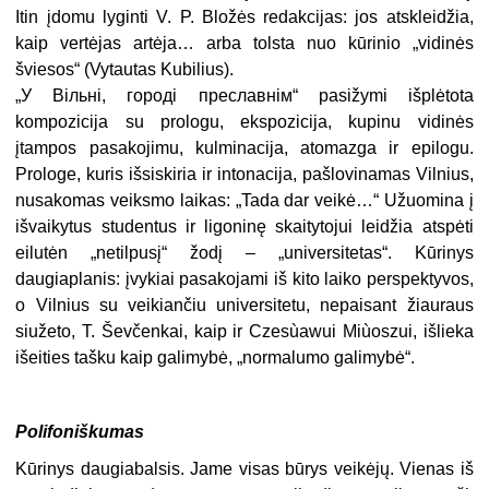
Itin įdomu lyginti V. P. Bložės redakcijas: jos atskleidžia,
kaip vertėjas artėja… arba tolsta nuo kūrinio „vidinės
šviesos“ (Vytautas Kubilius).
„У Вільні, городі преславнім“ pasižymi išplėtota
kompozicija su prologu, ekspozicija, kupinu vidinės
įtampos pasakojimu, kulminacija, atomazga ir epilogu.
Prologe, kuris išsiskiria ir intonacija, pašlovinamas Vilnius,
nusakomas veiksmo laikas: „Tada dar veikė…“ Užuomina į
išvaikytus studentus ir ligoninę skaitytojui leidžia atspėti
eilutėn „netilpusį“ žodį – „universitetas“. Kūrinys
daugiaplanis: įvykiai pasakojami iš kito laiko perspektyvos,
o Vilnius su veikiančiu universitetu, nepaisant žiauraus
siužeto, T. Ševčenkai, kaip ir Czesùawui Miùoszui, išlieka
išeities tašku kaip galimybė, „normalumo galimybė“.
Polifoniškumas
Kūrinys daugiabalsis. Jame visas būrys veikėjų. Vienas iš