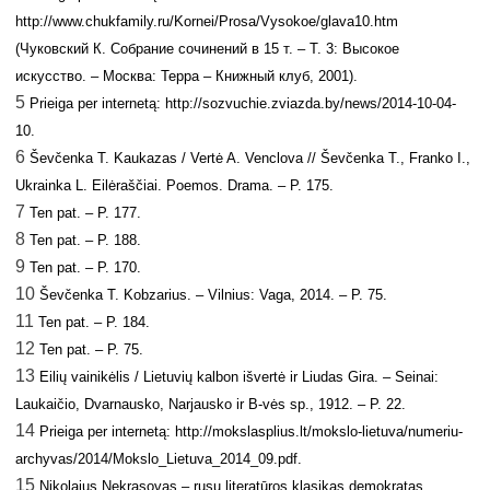
http://www.chukfamily.ru/Kornei/Prosa/Vysokoe/glava10.htm
(Чуковский К. Собрание сочинений в 15 т. – Т. 3: Высокое
искусство. – Москва: Терра – Книжный клуб, 2001).
5
Prieiga per internetą: http://sozvuchie.zviazda.by/news/2014-10-04-
10.
6
Ševčenka T. Kaukazas / Vertė A. Venclova // Ševčenka T., Franko I.,
Ukrainka L. Eilėraščiai. Poemos. Drama. – P. 175.
7
Ten pat. – P. 177.
8
Ten pat. – P. 188.
9
Ten pat. – P. 170.
10
Ševčenka T. Kobzarius. – Vilnius: Vaga, 2014. – P. 75.
11
Ten pat. – P. 184.
12
Ten pat. – P. 75.
13
Eilių vainikėlis / Lietuvių kalbon išvertė ir Liudas Gira. – Seinai:
Laukaičio, Dvarnausko, Narjausko ir B-vės sp., 1912. – P. 22.
14
Prieiga per internet
ą
: http://mokslasplius.lt/mokslo-lietuva/numeriu-
archyvas/2014/Mokslo_Lietuva_2014_09.pdf.
15
Nikolajus Nekrasovas – rusų literatūros klasikas demokratas,