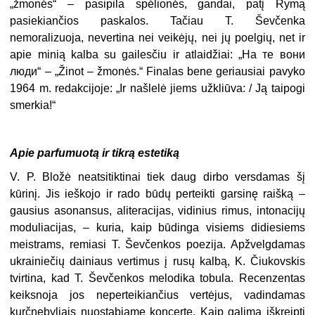
„žmonės“ – pasipila spėlionės, gandai, patį Rymą
pasiekiančios paskalos. Tačiau T. Ševčenka
nemoralizuoja, nevertina nei veikėjų, nei jų poelgių, net ir
apie minią kalba su gailesčiu ir atlaidžiai: „На те вони
люди“ – „Žinot – žmonės.“ Finalas bene geriausiai pavyko
1964 m. redakcijoje: „Ir našlelė jiems užkliūva: / Ją taipogi
smerkia!“
Apie parfumuotą ir tikrą estetiką
V. P. Bložė neatsitiktinai tiek daug dirbo versdamas šį
kūrinį. Jis ieškojo ir rado būdų perteikti garsinę raišką –
gausius asonansus, aliteracijas, vidinius rimus, intonacijų
moduliacijas, – kuria, kaip būdinga visiems didiesiems
meist­rams, remiasi T. Ševčenkos poezija. Apžvelgdamas
ukrainiečių dainiaus vertimus į rusų kalbą, K. Čiukovskis
tvirtina, kad T. Ševčenkos melodika tobula. Recenzentas
keiksnoja jos neperteikiančius vertėjus, vadindamas
kurčnebyliais nuostabiame koncerte. Kaip galima iškreipti