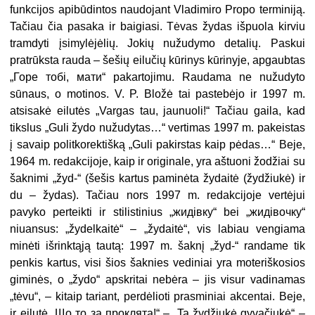
funkcijos apibūdintos naudojant Vladimiro Propo terminiją.
Tačiau čia pasaka ir baigiasi. Tėvas žydas išpuola kirviu
tramdyti įsimylėjėlių. Jokių nužudymo detalių. Paskui
pratrūksta rauda – šešių eilučių kūrinys kūrinyje, apgaubtas
„Горе тобі, мати“ pakartojimu. Raudama ne nužudyto
sūnaus, o motinos. V. P. Bložė tai pastebėjo ir 1997 m.
atsisakė eilutės „Vargas tau, jaunuoli!“ Tačiau gaila, kad
tikslus „Guli žydo nužudytas…“ vertimas 1997 m. pakeistas
į savaip politkorektišką „Guli pakirstas kaip pėdas…“ Beje,
1964 m. redakcijoje, kaip ir originale, yra aštuoni žodžiai su
šaknimi „žyd-“ (šešis kartus paminėta žydaitė (žydžiukė) ir
du – žydas). Tačiau nors 1997 m. redakcijoje vertėjui
pavyko perteikti ir stilistinius „жидівку“ bei „жи­дівочку“
niuansus: „žydelkaitė“ – „žydaitė“, vis labiau vengiama
minėti išrinktąją tautą: 1997 m. šaknį „žyd-“ randame tik
penkis kartus, visi šios šaknies vediniai yra moteriškosios
giminės, o „žydo“ apskritai nebėra – jis visur vadinamas
„tėvu“, – kitaip tariant, perdėlioti prasminiai akcentai. Beje,
ir eilutė „Що то за проклята!“ – „Ta žydžiukė gyvačiukė“ –