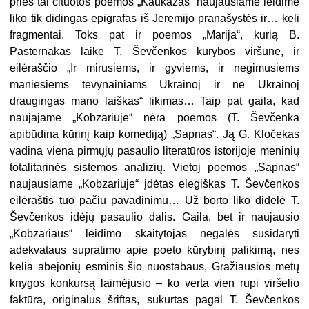
prieš tai cituotos poemos „Kaukazas“ naujausiame leidime
liko tik didingas epigrafas iš Jeremijo pranašystės ir… keli
fragmentai. Toks pat ir poemos „Marija“, kurią B.
Pasternakas laikė T. Ševčenkos kūrybos viršūne, ir
eilėraščio „Ir mirusiems, ir gyviems, ir negimusiems
maniesiems tėvynainiams Ukrainoj ir ne Ukrainoj
draugingas mano laiškas“ likimas… Taip pat gaila, kad
naujajame „Kobzariuje“ nėra poemos (T. Ševčenka
apibūdina kūrinį kaip komediją) „Sap­nas“. Ją G. Kločekas
vadina viena pirmųjų pasaulio literatūros istorijoje meninių
totalitarinės sistemos analizių. Vietoj poemos „Sapnas“
naujausiame „Kobzariuje“ įdėtas elegiškas T. Ševčenkos
eilėraštis tuo pačiu pavadinimu… Už borto liko didelė T.
Ševčenkos idėjų pasaulio dalis. Gaila, bet ir naujausio
„Kobzariaus“ leidimo skaitytojas negalės susidaryti
adekvataus supratimo apie poeto kūrybinį palikimą, nes
kelia abejonių esminis šio nuostabaus, Gražiausios metų
knygos konkursą laimėjusio – ko verta vien rupi viršelio
faktūra, originalus šriftas, sukurtas pagal T. Ševčenkos