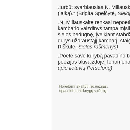
„turbūt svarbiausias N. Miliaus
(laiką).“ (Brigita Speičytė,
Sielo
„N. Miliauskaitė renkasi nepoeti
kambario vaizdinys tampa mįslin
sielos bedugnę, įveikiant stabdž
durys uždraustąjį kambarį, staig
Riškutė,
Sielos rašmenys
)
„Poetė savo kūrybą pavadino bio­g
poezijos akivaizdoje, fenomenol
apie lietuvių Persefonę
)
Norėdami skaityti recenzijas,
spauskite ant knygų viršelių.