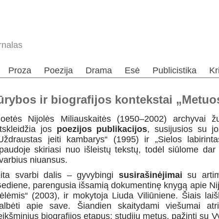
rnalas
Proza
Poezija
Drama
Esė
Publicistika
Kr
kūrybos ir biografijos kontekstai „Metuo
oetės Nijolės Miliauskaitės (1950–2002) archyvai žur
tskleidžia jos
poezijos publikacijos
, susijusios su 
Uždraustas įeiti kambarys“ (1995) ir „Sielos labirinta
paudoje skiriasi nuo išleistų tekstų, todėl siūlome dar k
varbius niuansus.
ita svarbi dalis – gyvybingi
susirašinėjimai
su arti
ediene, parengusia išsamią dokumentinę knygą apie Nijo
ėlėmis“ (2003), ir mokytoja Liuda Viliūniene. Šiais laiš
albėti apie save. Šiandien skaitydami viešumai atr
eikšminius biografijos etapus: studijų metus, pažintį su V