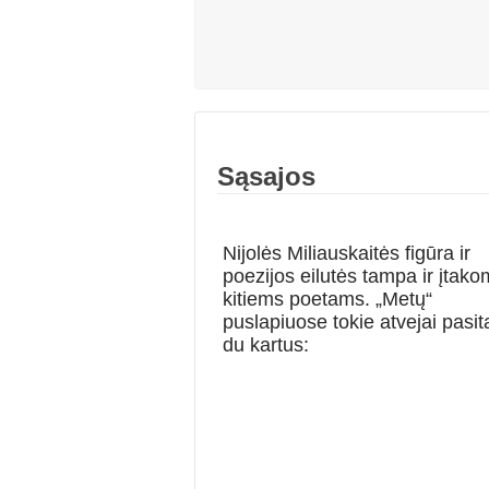
Sąsajos
Nijolės Miliauskaitės figūra ir
poezijos eilutės tampa ir įtako
kitiems poetams. „Metų“
puslapiuose tokie atvejai pasit
du kartus: