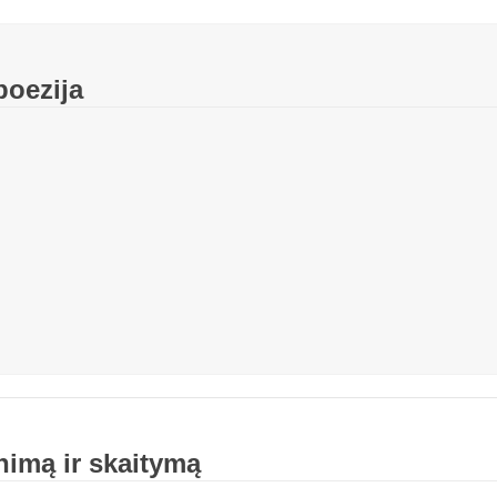
poezija
nimą ir skaitymą