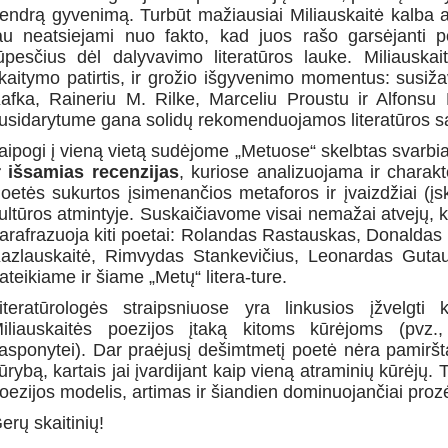
endrą gyvenimą. Turbūt mažiausiai Miliauskaitė kalba ap
au neatsiejami nuo fakto, kad juos rašo garsėjanti p
ūpesčius dėl dalyvavimo literatūros lauke. Miliauskait
kaitymo patirtis, ir grožio išgyvenimo momentus: susiž
afka, Raineriu M. Rilke, Marceliu Proustu ir Alfonsu
usidarytume gana solidų rekomenduojamos literatūros s
aipogi į vieną vietą sudėjome „Metuose“ skelbtas svarbi
r išsamias recenzijas
, kuriose analizuojama ir charakt
oetės sukurtos įsimenančios metaforos ir įvaizdžiai (įsk
ultūros atmintyje. Suskaičiavome visai nemažai atvejų, ka
arafrazuoja kiti poetai: Rolandas Rastauskas, Donaldas
azlauskaitė, Rimvydas Stankevičius, Leonardas Gutaus
ateikiame ir šiame „Metų“ litera-ture.
iteratūrologės straipsniuose yra linkusios įžvelgti 
iliauskaitės poezijos įtaką kitoms kūrėjoms (pvz.,
asponytei). Dar praėjusį dešimtmetį poetė nėra pamiršt
ūrybą, kartais jai įvardijant kaip vieną atraminių kūrėjų.
oezijos modelis, artimas ir šiandien dominuojančiai prozė
erų skaitinių!