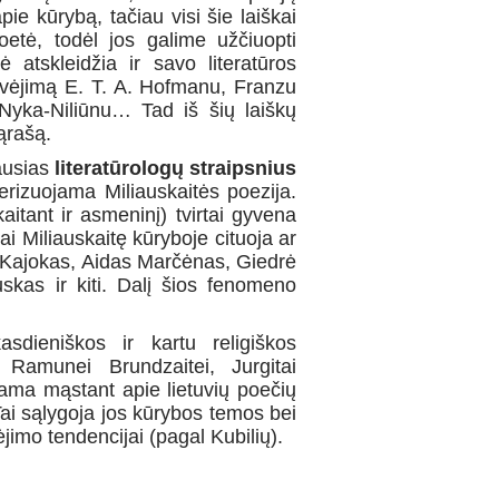
ie kūrybą, tačiau visi šie laiškai
oetė, todėl jos galime užčiuopti
ė atskleidžia ir savo literatūros
avėjimą E. T. A. Hofmanu, Franzu
 Nyka-Niliūnu… Tad iš šių laiškų
ąrašą.
ausias
literatūrologų straipsnius
erizuojama Miliauskaitės poezija.
aitant ir asmeninį) tvirtai gyvena
i Miliauskaitę kūryboje cituoja ar
 Kajokas, Aidas Marčėnas, Giedrė
kas ir kiti. Dalį šios fenomeno
kasdieniškos ir kartu religiškos
 Ramunei Brundzaitei, Jurgitai
ama mąstant apie lietuvių poečių
 Tai sąlygoja jos kūrybos temos bei
jimo tendencijai (pagal Kubilių).