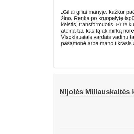
„Gi­liai giliai manyje, kažkur 
žino. Renka po kruopelytę įspū
keistis, transformuotis. Prireiku
ateina tai, kas tą akimirką norė
Visokiausiais vardais vadinu tai,
pasąmonė arba mano tikrasis aš.
Nijolės Miliauskaitės 