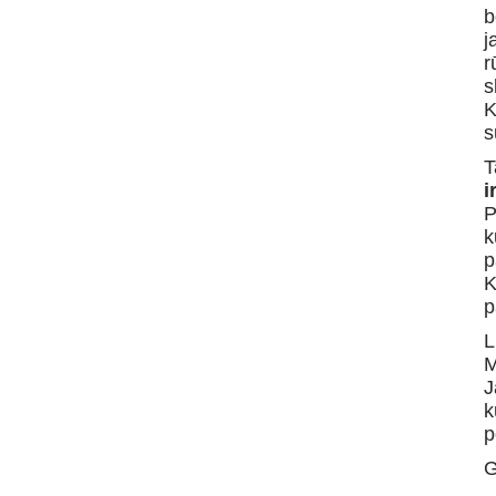
b
j
r
s
K
s
T
i
P
k
p
K
p
L
M
J
k
p
G