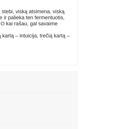
 stebi, viską atsimena, viską
 ir palieka ten fermentuotis,
su. O kai rašau, gal savaime
kartą – intuicija, trečią kartą –