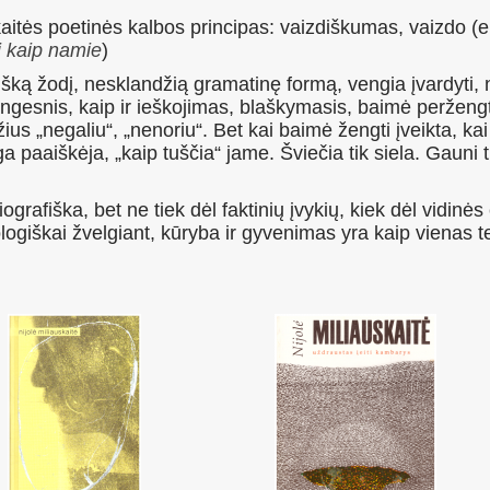
kaitės poetinės kalbos principas: vaizdiškumas, vaizdo (
j kaip namie
)
šką žodį, nesklandžią gramatinę formą, vengia įvardyti, n
gesnis, kaip ir ieškojimas, blaškymasis, baimė peržengti 
ius „negaliu“, „nenoriu“. Bet kai baimė žengti įveikta, ka
a paaiškėja, „kaip tuščia“ jame. Šviečia tik siela. Gauni ti
rafiška, bet ne tiek dėl faktinių įvy­kių, kiek dėl vidinės
ogiškai žvelgiant, kūryba ir gyvenimas yra kaip vienas te