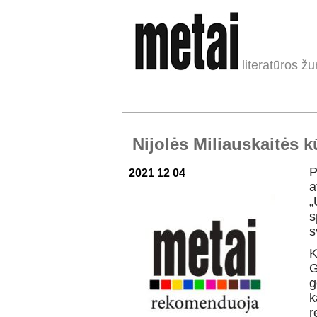
literatūros žu
Nijolės Miliauskaitės 
P
2021 12 04
a
„
s
s
K
G
g
k
r