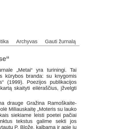
itika
Archyvas
Gauti žurnalą
se“
nale „Metai“ yra turiningi. Tai
jos kūrybos branda: su knygomis
s“ (1999). Poezijos publikacijos
artą skaityti eilėraščius, įžvelgti
ma drauge Gražina Ramoškaite-
lė Miliauskaitę „Moteris su lauko
kais siekiame leisti poetei pačiai
inktus tekstus galime sekti jos
ytautų P. Blože, kalbama ir apie jų