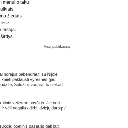
si mėnulio taku
ulkiais
imo žiedais
utėse
leistųsi
širdys
Visa publikacija
i norėjus pabendrauti su Nijole
i knieti paklausti vyresnės (jau
undzitė,
Saldžioji vasara, tu niekad
kutinio veiksmo posūkio. Jie nori
 vėl! negaliu / dirbti dviejų darbų: /
ukcijų poetinis pasaulis gali būti