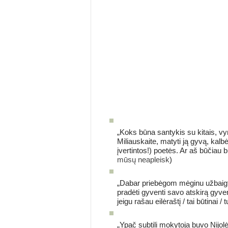
„Koks būna santykis su kitais, v
Miliauskaite, matyti ją gyvą, kalb
įvertintos!) poetės. Ar aš būčia
mūsų neapleisk
)
„Dabar priebėgom mėginu užbaigti 
pradėti gyventi savo atskirą gyveni
jeigu rašau eilėraštį / tai būtinai /
„Ypač subtili mokytoja buvo Nijolė 