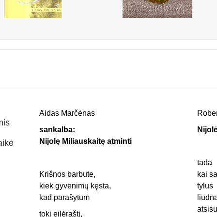
Aidas Marčėnas
Rober
mis
sankalba:
Nijol
Nijolę Miliauskaitę atminti
aikė
tada
Krišnos barbute,
kai s
kiek gyvenimų kęsta,
tylus
kad parašytum
liūdn
atsisu
tokį eilėraštį,