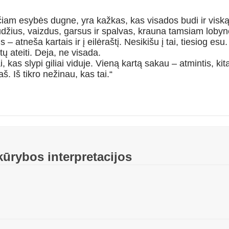
pačiam esybės dugne, yra kažkas, kas visados budi ir viską
džius, vaizdus, garsus ir spalvas, krauna tamsiam lobyne
s – atneša kartais ir į eilėraštį. Nesikišu į tai, tiesiog e
tų ateiti. Deja, ne visada.
 kas slypi giliai viduje. Vieną kartą sakau – atmintis, kitą 
 Iš tikro nežinau, kas tai.“
kūrybos interpretacijos