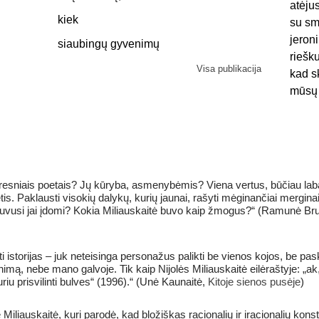
atėju
kiek
su sm
jeron
siaubingų gyvenimų
riešk
Visa publikacija
kad sk
mūsų 
yresniais poetais? Jų kūryba, asmenybėmis? Viena vertus, būčiau laba
ėtis. Paklausti visokių dalykų, kurių jaunai, rašyti mėginančiai mergina
u buvusi jai įdomi? Kokia Miliauskaitė buvo kaip žmogus?“ (Ramunė Br
istorijas – juk neteisinga personažus palikti be vienos kojos, be pas
mą, nebe mano galvoje. Tik kaip Nijolės Miliauskaitė eilėraštyje: „ak, ir
 turiu prisvilinti bulves“ (1996).“ (Unė Kaunaitė,
Kitoje sienos pusėje
)
Miliauskaitė, kuri parodė, kad bložiškas racionalių ir iracionalių konstr