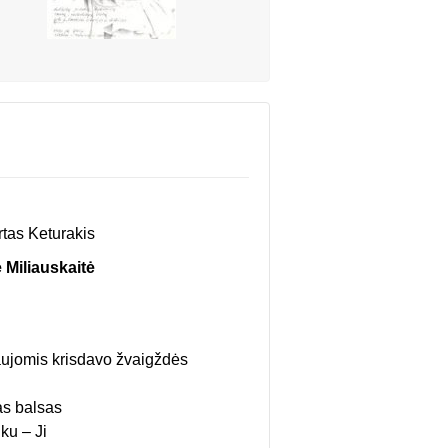
tas Keturakis
ė Miliauskaitė
aujomis krisdavo žvaigždės
as balsas
ku – Ji