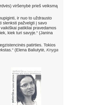
erdvės) viršenybė prieš veiksmą
upiginti, ir nuo to uždrausto
slenks­ti pažvelgti į savo
i vaikiškai patikliai pravedamos
ek, kiek turi savyje.“ (Janina
 egzistencinės patirties. Tokios
kstas.“ (Elena Baliutytė,
Knyga