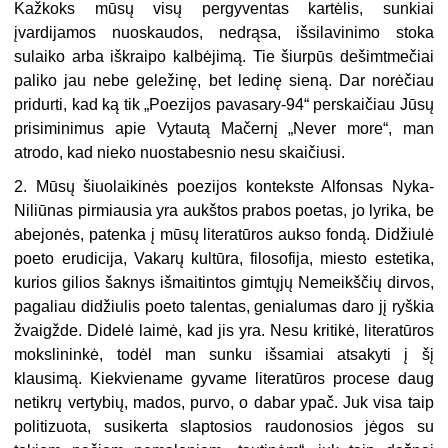
Kažkoks mūsų visų pergyventas kartėlis, sunkiai
įvardijamos nuoskaudos, nedrąsa, išsilavinimo stoka
sulaiko arba iškraipo kalbėjimą. Tie šiurpūs dešimtmečiai
paliko jau nebe geležinę, bet ledinę sieną. Dar norėčiau
pridurti, kad ką tik „Poezijos pavasary-94“ perskaičiau Jūsų
prisiminimus apie Vytautą Mačernį „Never more“, man
atrodo, kad nieko nuostabesnio nesu skaičiusi.
2. Mūsų šiuolaikinės poezijos kontekste Alfonsas Nyka-
Niliūnas pirmiausia yra aukštos prabos poetas, jo lyrika, be
abejonės, patenka į mūsų literatūros aukso fondą. Didžiulė
poeto erudicija, Vakarų kultūra, filosofija, miesto estetika,
kurios gilios šaknys išmaitintos gimtųjų Nemeikščių dirvos,
pagaliau didžiulis poeto talentas, genialumas daro jį ryškia
žvaigžde. Didelė laimė, kad jis yra. Nesu kritikė, literatūros
mokslininkė, todėl man sunku išsamiai atsakyti į šį
klausimą. Kiekviename gyvame literatūros procese daug
netikrų vertybių, mados, purvo, o dabar ypač. Juk visa taip
politizuota, susikerta slaptosios raudonosios jėgos su