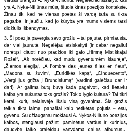
vardas brangus A. Nykai-Niliūnui. Negalėčiau atsakyti, kas
yra A. Nyka-Niliūnas mūsų šiuolaikinės poezijos kontekste.
Žinau tik, kad ne vienas poetas šį vardą taria su tikra
pagarba, ir jaučiu, kad jo kūryba yra mums visiems tarsi
didžiulis išbandymas.
3. Ši poezija pavergia savo grožiu – tai pajutau pirmiausia,
dar viai jaunutė. Negalėjau atsiskaityti (ir dabar negaliu!
norėtųsi cituoti nuo pradžios iki galo „Himną Mistiškajai
Rožei“, „Aš norėčiau, kad mudu gyventumėm šiaurėje“,
„Žiemos elegiją“, „A l’ombre des jeunes fllles en fleur“,
„Madoną su žuvim“, „Euridikės kapą“, „Cinquecento“,
„Vergilijus grįžta į Brundislumą“ (vardinti galėčiau dar ir
dar!). Ar galima būtų buvę kada pagalvoti, kad lietuvių
kalba yra sukurtas toks grožis? Tokio lygio kultūra? Tai tikri
kerai, kurių nelaisvėje liksiu visą gyvenimą. Šis grožis
telkia tikrą laimę, panašiai kaip netikėtas pojūtis – esu,
gyvenu. Su džiaugsmu mokiausi A. Nykos-Niliūno poezijos
kalbos, stengiausi pažinti paminėtus vardus ir kūrinius,
daugybę laiko praleidau vartydama dailės albumus…