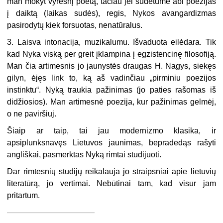
man mokyt vyresnį poetą, tačiau jei sudėtume abi poezijas
į daiktą (laikas sudės), regis, Nykos avangardizmas
pasirodytų kiek forsuotas, nenatūralus.
3. Laisva intonacija, muzikalumu. Išvaduota eilėdara. Tik
kad Nyka viską per greit įklampina į egzistencinę filosofiją.
Man čia artimesnis jo jaunystės draugas H. Nagys, siekęs
gilyn, ėjęs link to, ką aš vadinčiau „pirminiu poezijos
instinktu“. Nyką traukia pažinimas (jo paties rašomas iš
didžiosios). Man artimesnė poezija, kur pažinimas gelmėj,
o ne paviršiuj.
Šiaip ar taip, tai jau modernizmo klasika, ir
apsiplunksnavęs Lietuvos jaunimas, bepradedąs rašyti
angliškai, pasmerktas Nyką rimtai studijuoti.
Dar rimtesnių studijų reikalauja jo straipsniai apie lietuvių
literatūrą, jo vertimai. Nebūtinai tam, kad visur jam
pritartum.
———————————