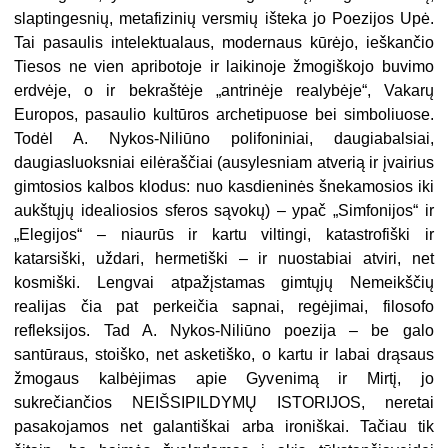
slaptingesnių, metafizinių versmių išteka jo Poezijos Upė.
Tai pasaulis intelektualaus, modernaus kūrėjo, ieškančio
Tiesos ne vien apribotoje ir laikinoje žmogiškojo buvimo
erdvėje, o ir bekraštėje „antrinėje realybėje“, Vakarų
Europos, pasaulio kultūros archetipuose bei simboliuose.
Todėl A. Nykos-Niliūno polifoniniai, daugiabalsiai,
daugiasluoksniai eilėraščiai (ausylesniam atverią ir įvairius
gimtosios kalbos klodus: nuo kasdieninės šnekamosios iki
aukštųjų idealiosios sferos sąvokų) – ypač „Simfonijos“ ir
„Elegijos“ – niaurūs ir kartu viltingi, katastrofiški ir
katarsiški, uždari, hermetiški – ir nuostabiai atviri, net
kosmiški. Lengvai atpažįstamas gimtųjų Nemeikščių
realijas čia pat perkeičia sapnai, regėjimai, filosofo
refleksijos. Tad A. Nykos-Niliūno poezija – be galo
santūraus, stoiško, net asketiško, o kartu ir labai drąsaus
žmogaus kalbėjimas apie Gyvenimą ir Mirtį, jo
sukrečiančios NEIŠSIPILDYMŲ ISTORIJOS, neretai
pasakojamos net galantiškai arba ironiškai. Tačiau tik