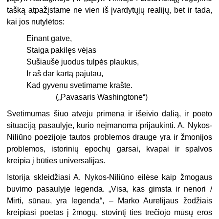
tašką atpažįstame ne vien iš įvardytųjų realijų, bet ir tada,
kai jos nutylėtos:
Einant gatve,
Staiga pakilęs vėjas
Sušiaušė juodus tulpės plaukus,
Ir aš dar kartą pajutau,
Kad gyvenu svetimame krašte.
(„Pavasaris Washingtone“)
Svetimumas šiuo atveju primena ir išeivio dalią, ir poeto
situaciją pasaulyje, kurio neįmanoma prijaukinti. A. Nykos-
Niliūno poezijoje tautos problemos drauge yra ir žmonijos
problemos, istorinių epochų garsai, kvapai ir spalvos
kreipia į būties universalijas.
Istorija skleidžiasi A. Nykos-Niliūno eilėse kaip žmogaus
buvimo pasaulyje legenda. „Visa, kas gimsta ir nenori /
Mirti, sūnau, yra legenda“, – Marko Aurelijaus žodžiais
kreipiasi poetas į žmogų, stovintį ties trečiojo mūsų eros