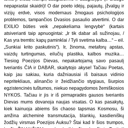
nepaprastai skaidri)! O dar poeto idėjų, pajautų, įžvalgų ir
vizijų erdvė, visos modernaus žmogaus psichologijos
problemos, tampančios Dvasios pasaulio atvertimi. O dar
EXILIO būties veik „nepakeliama lengvybė“ (kartais
atsiverianti taip apnuogintai: „Ir tik dabar aš sužinojau, /
Kas yra tremtis: kapų paminklai / Tyli svetima kalba…“ – eil.
„Sunkiai krito paskutinis“). Ir, žinoma, metaforų apstas,
vaizdų turtingumas, eilučių plastika, kalbos muzika…
Tiesiog Poezijos Dievas, nepakartojamą savo pasaulį
tveriantis ČIA ir DABAR, skaitytojo akyse! Tačiau Poetas,
kaip jau sakiau, kuria dažniausiai iš baisaus vidinio
nepritekliaus, alinančio ir žeidžiančio stygiaus, šiurpios
egzistencinės tuštumos, niekuo nepagydomos žemiškosios
NYKOS. Tačiau ir jis ir iš pirmapradės gausos tveriantis
Dievas mums dovanoja naujas visatas. O kas pasakytų,
kiek kainuoja abiems šis chaoso tapsmas Kosmosu, ši
amžina alcheminė transmutacija, blankių, kasdieniškų
žodžių virsmas Poezijos Auksu? Štai kad Ir šios trumpos,