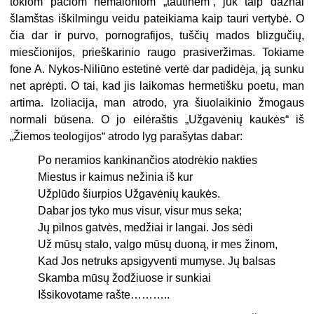
tokiom pačiom nemaloniom „tautinėm“, juk taip dažnai
šlamštas iškilmingu veidu pateikiama kaip tauri vertybė. O
čia dar ir purvo, pornografijos, tuščių mados blizgučių,
miesčionijos, prieškarinio raugo prasiveržimas. Tokiame
fone A. Nykos-Niliūno estetinė vertė dar padidėja, ją sunku
net aprėpti. O tai, kad jis laikomas hermetišku poetu, man
artima. Izoliacija, man atrodo, yra šiuolaikinio žmogaus
normali būsena. O jo eilėraštis „Užgavėnių kaukės“ iš
„Žiemos teologijos“ atrodo lyg parašytas dabar:
Po neramios kankinančios atodrėkio nakties
Miestus ir kaimus nežinia iš kur
Užplūdo šiurpios Užgavėnių kaukės.
Dabar jos tyko mus visur, visur mus seka;
Jų pilnos gatvės, medžiai ir langai. Jos sėdi
Už mūsų stalo, valgo mūsų duoną, ir mes žinom,
Kad Jos netruks apsigyventi mumyse. Jų balsas
Skamba mūsų žodžiuose ir sunkiai
Išsikovotame rašte………..