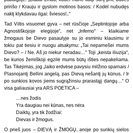
pririšo / Krauju ir gyslom motinos basos: / Kodėl nubudęs
naktį klykdavau ilgai: šviesos!..“
Tad Viltis visuomet gyva – net rūsčioje „Septintojoje arba
Agnostiškojoje elegijoje“, net „Inferno“ – klaikiame
žmogaus be Dievo pasaulyje su jo esminiu klausimu ir
tokiu pat tiesiu ir nuogu atsakymu: „Tai neparnešei mums
Dievo? – / Ne. Aš jo niekur neradau…“ Toji „keista iliuzija“,
be kurios žemiškoji egzilė mums būtų išties nepakeliama.
Tas Tikėjimas, jog „laiko erdvėse pavysiu milžino sparnais /
Plasnojantį Bellini angelą, pas Dievą nešantį jų kūnus, / Ir
po sunkios kovos jiems sugrąžinsiu prarastąjį dangų…“ O
visa galiausiai yra ARS POETICA –
…nes žodis
Yra daugiau nei kūnas, nes nėra
Daiktų, yra tik žodžiai:
Dievas ir žmogus.
O prieš juos – DIEVĄ ir ŽMOGŲ, anoje po sunkių sielos