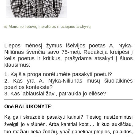
iš Maironio lietuvių literatūros muziejaus archyvų
Liepos mėnesį žymus išeivijos poetas A. Nyka-
Niliūnas švenčia savo 75-metį. Redakcija kreipėsi į
kelis poetus ir kritikus, prašydama atsakyti į šiuos
klausimus:
1. Ką šia proga norėtumėte pasakyti poetui?
2. Kas yra A. Nyka-Niliūnas mūsų šiuolaikinės
poezijos kontekste?
3. Kas labiausiai žavi, patraukia jo eilėse?
Onė BALIUKONYTĖ:
Ką gali skruzdėlė pasakyti kalnui? Tiesiog nusižeminusi
žvelgti jo viršūnėn. Arba kantriai kopti… Ir kuo aukščiau,
tuo mažiau lieka žodžių, ypač ganėtinai plepios, palaidos,