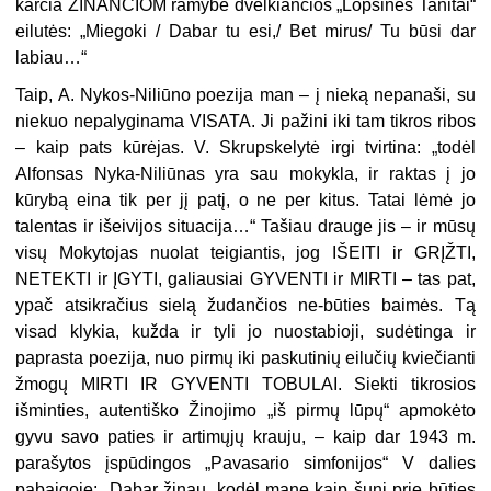
karčia ŽINANČIOM ramybe dvelkiančios „Lopšinės Tanitai“
eilutės: „Miegoki / Dabar tu esi,/ Bet mirus/ Tu būsi dar
labiau…“
Taip, A. Nykos-Niliūno poezija man – į nieką nepanaši, su
niekuo nepalyginama VISATA. Ji pažini iki tam tikros ribos
– kaip pats kūrėjas. V. Skrupskelytė irgi tvirtina: „todėl
Alfonsas Nyka-Niliūnas yra sau mokykla, ir raktas į jo
kūrybą eina tik per jį patį, o ne per kitus. Tatai lėmė jo
talentas ir išeivijos situacija…“ Tašiau drauge jis – ir mūsų
visų Mokytojas nuolat teigiantis, jog IŠEITI ir GRĮŽTI,
NETEKTI ir ĮGYTI, galiausiai GYVENTI ir MIRTI – tas pat,
ypač atsikračius sielą žudančios ne-būties baimės. Tą
visad klykia, kužda ir tyli jo nuostabioji, sudėtinga ir
paprasta poezija, nuo pirmų iki paskutinių eilučių kviečianti
žmogų MIRTI IR GYVENTI TOBULAI. Siekti tikrosios
išminties, autentiško Žinojimo „iš pirmų lūpų“ apmokėto
gyvu savo paties ir artimųjų krauju, – kaip dar 1943 m.
parašytos įspūdingos „Pavasario simfonijos“ V dalies
pabaigoje: „Dabar žinau, kodėl mane kaip šunį prie būties