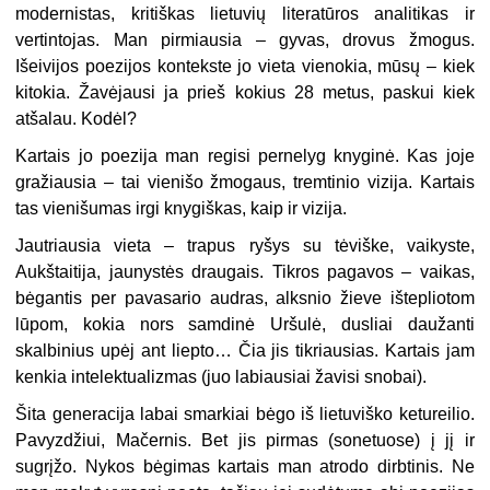
modernistas, kritiškas lietuvių literatūros analitikas ir
vertintojas. Man pirmiausia – gyvas, drovus žmogus.
Išeivijos poezijos kontekste jo vieta vienokia, mūsų – kiek
kitokia. Žavėjausi ja prieš kokius 28 metus, paskui kiek
atšalau. Kodėl?
Kartais jo poezija man regisi pernelyg knyginė. Kas joje
gražiausia – tai vienišo žmogaus, tremtinio vizija. Kartais
tas vienišumas irgi knygiškas, kaip ir vizija.
Jautriausia vieta – trapus ryšys su tėviške, vaikyste,
Aukštaitija, jaunystės draugais. Tikros pagavos – vaikas,
bėgantis per pavasario audras, alksnio žieve ištepliotom
lūpom, kokia nors samdinė Uršulė, dusliai daužanti
skalbinius upėj ant liepto… Čia jis tikriausias. Kartais jam
kenkia intelektualizmas (juo labiausiai žavisi snobai).
Šita generacija labai smarkiai bėgo iš lietuviško ketureilio.
Pavyzdžiui, Mačernis. Bet jis pirmas (sonetuose) į jį ir
sugrįžo. Nykos bėgimas kartais man atrodo dirbtinis. Ne