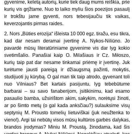
gyvenime, keletą autorių, kurie tiek daug mums reiškia, prie
kurių vis grįžtame. Nuo to laiko myliu šios poezijos pasaulį
ir trokštu jame gyventi, nors tebesijaučiu tik vaikas,
keverzojantis pirmas raides.
2. Nors „Būties erozija“ išleista 10 000 egz. tiražu, esu tikra,
kad dar nesam deramai įvertinę A. Nykos-Niliūno. Jo
pavardė mūsų literatūriniame gyvenime vis dar lyg kokio
svetimšalio. Panašiai kaip O. Milašiaus ir Cz. Miłoszo,
kurių taip pat dar nesame tinkamai priėmę ir įvertinę. Juk
turėtume jausti pareigą ir džiaugsmą pažinti, mokytis,
studijuoti jų kūrybą. O gal man tik taip atrodo, gyvenant toli
nuo Vilniaus? Bet kartais pasijuntu, lyg tebebūtume
barbarai – su savo fanaberijom, įsitikinimu, kad esamo
pasaulio bamba, užsirištom akim, sakykim, norėtųsi žinoti,
ar po šimto metų (o gal kada anksčiau?) sulauksime visų
septynių M. Prousto tomelių lietuviškai (juk neužtenka to
vieno!). Argi tai nebūtų visos mūsų kultūros garbės dalykas,
brandos įrodymas? Miniu M. Proustą. žinodama, kad šis