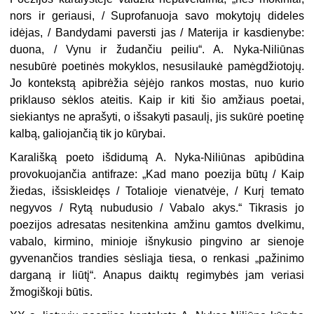
nors ir geriausi, / Suprofanuoja savo mokytojų dideles
idėjas, / Bandydami paversti jas / Materija ir kasdienybe:
duona, / Vynu ir žudančiu peiliu“. A. Nyka-Niliūnas
nesubūrė poetinės mokyklos, nesusilaukė pamėgdžiotojų.
Jo kontekstą apibrėžia sėjėjo rankos mostas, nuo kurio
priklauso sėklos ateitis. Kaip ir kiti šio amžiaus poetai,
siekiantys ne aprašyti, o išsakyti pasaulį, jis sukūrė poetinę
kalbą, galiojančią tik jo kūrybai.
Karališką poeto išdidumą A. Nyka-Niliūnas apibūdina
provokuojančia antifraze: „Kad mano poezija būtų / Kaip
žiedas, išsiskleidęs / Totalioje vienatvėje, / Kurį temato
negyvos / Rytą nubudusio / Vabalo akys.“ Tikrasis jo
poezijos adresatas nesitenkina amžinu gamtos dvelkimu,
vabalo, kirmino, minioje išnykusio pingvino ar sienoje
gyvenančios trandies sėsliąja tiesa, o renkasi „pažinimo
darganą ir liūtį“. Anapus daiktų regimybės jam veriasi
žmogiškoji būtis.