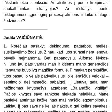
tūkstantmečio slenksčiu. Ar atsilieps į poeto kreipimąsi
suokalbininkas skaitytojas? Ar išskaitys poeto
piktogramose „geologinį procesą akmens ir laiko dialogo
žodžiuose“?
———————————
Judita VAIČIŪNAITĖ:
1. Norėčiau pasakyti dėkingumo, pagarbos, meilės,
susižavėjimo žodžius. Žinau, kad juos surasti nėra lengva,
beveik neįmanoma. Bet pabandysiu. Alfonso Nykos-
Niliūno jau pats vardas man ir kitiems mano generacijos
literatams buvo lyg magiška formulė. Pirmąkart perskaičiau
tuos pasaulio vėjais padvelkusius jo eilėraščius vėlokai –
septintojo dešimtmečio pabaigoj. Į Lietuvą tada man
nežinomas knygnešys atgabeno „Balandžio vigiliją“.
Pačios knygos savo rankose niekada nelaikiau. Mane
pasiekė aptrintas kažkelintas mašinraščio egzempliorius.
Laikiau jį pas save ne kelias naktis, o gal kelias savaites.