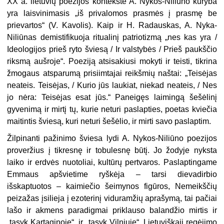
XX a. lietuvių poezijos kontekste A. Nykos-Niliūno kūryba
yra laisvinimasis „iš privalomos prasmės į prasmę be
prievartos“ (V. Kavolis). Kaip ir H. Radauskas, A. Nyka-
Niliūnas demistifikuoja ritualinį patriotizmą „nes kas yra /
Ideologijos prieš ryto šviesą / Ir valstybės / Prieš paukščio
riksmą aušroje“. Poeziją atsisakiusi mokyti ir teisti, tikrina
žmogaus atsparumą prisiimtajai reikšmių naštai: „Teisėjas
neateis. Teisėjas, / Kurio jūs laukiat, niekad neateis, / Nes
jo nėra: Teisėjas esat jūs.“ Paneigęs laimingą šešėlinį
gyvenimą ir mirtį tų, kurie neturi paslapties, poetas kviečia
maitintis šviesą, kuri neturi šešėlio, ir mirti savo paslaptim.
Žilpinanti pažinimo šviesa lydi A. Nykos-Niliūno poezijos
proveržius į tikresnę ir tobulesnę būtį. Jo žodyje nyksta
laiko ir erdvės nuotoliai, kultūrų pertvaros. Paslaptingame
Emmaus apšvietime ryškėja – tarsi dievadirbio
išskaptuotos – kaimiečio šeimynos figūros, Nemeikščių
peizažas įsilieja į ezoterinį viduramžių aprašymą, tai pačiai
lašo ir akmens paradigmai priklauso balandžio mirtis ir
„tąsyk Kartaginoje“, ir „tąsyk Vilniuje“. Lietuviškąjį regėjimo