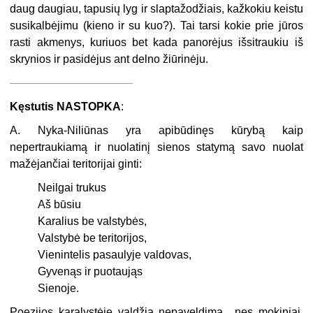
daug daugiau, tapusių lyg ir slaptažodžiais, kažkokiu keistu
susikalbėjimu (kieno ir su kuo?). Tai tarsi kokie prie jūros
rasti akmenys, kuriuos bet kada panorėjus išsitraukiu iš
skrynios ir pasidėjus ant delno žiūrinėju.
———————————
Kęstutis NASTOPKA
:
A. Nyka-Niliūnas yra apibūdinęs kūrybą kaip
nepertraukiamą ir nuolatinį sienos statymą savo nuolat
mažėjančiai teritorijai ginti:
Neilgai trukus
Aš būsiu
Karalius be valstybės,
Valstybė be teritorijos,
Vienintelis pasaulyje valdovas,
Gyvenąs ir puotaująs
Sienoje.
Poezijos karalystėje valdžia nepaveldima, „nes mokiniai,