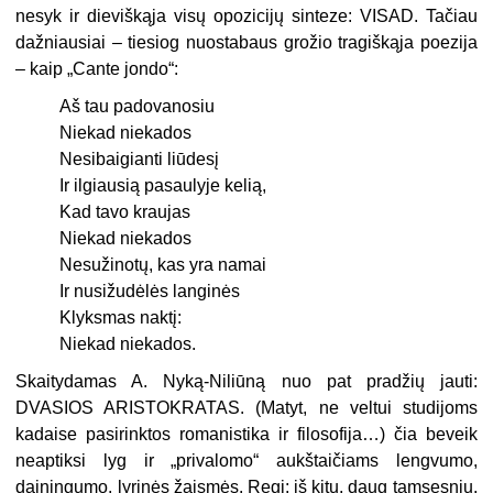
nesyk ir dieviškąja visų opozicijų sinteze: VISAD. Tačiau
dažniausiai – tiesiog nuostabaus grožio tragiškąja poezija
– kaip „Cante jondo“:
Aš tau padovanosiu
Niekad niekados
Nesibaigianti liūdesį
Ir ilgiausią pasaulyje kelią,
Kad tavo kraujas
Niekad niekados
Nesužinotų, kas yra namai
Ir nusižudėlės langinės
Klyksmas naktį:
Niekad niekados.
Skaitydamas A. Nyką-Niliūną nuo pat pradžių jauti:
DVASIOS ARISTOKRATAS. (Matyt, ne veltui studijoms
kadaise pasirinktos romanistika ir filosofija…) čia beveik
neaptiksi lyg ir „privalomo“ aukštaičiams lengvumo,
dainingumo, lyrinės žaismės. Regi: iš kitų, daug tamsesnių,