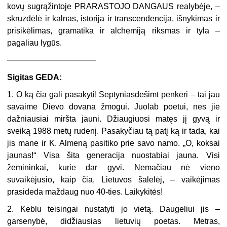
kovų sugrąžintoje PRARASTOJO DANGAUS realybėje, –
skruzdėlė ir kalnas, istorija ir transcendencija, išnykimas ir
prisikėlimas, gramatika ir alchemiją riksmas ir tyla –
pagaliau lygūs.
———————————
Sigitas GEDA:
1. O ką čia gali pasakyti! Septyniasdešimt penkeri – tai jau
savaime Dievo dovana žmogui. Juolab poetui, nes jie
dažniausiai miršta jauni. Džiaugiuosi matęs jį gyvą ir
sveiką 1988 metų rudenį. Pasakyčiau tą patį ką ir tada, kai
jis mane ir K. Almeną pasitiko prie savo namo. „O, koksai
jaunas!“ Visa šita generacija nuostabiai jauna. Visi
žemininkai, kurie dar gyvi. Nemačiau nė vieno
suvaikėjusio, kaip čia, Lietuvos šalelėj, – vaikėjimas
prasideda maždaug nuo 40-ties. Laikykitės!
2. Keblu teisingai nustatyti jo vietą. Daugeliui jis –
garsenybė, didžiausias lietuvių poetas. Metras,