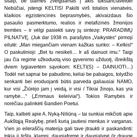
šitaip, be baimės žvelgdamas į akis tūkstančiaveidei
Nebūčiai, įstengi KELTIS! Pakilti virš totalios vienatvės,
klaikios egzistencinės beprasmybės, akivaizdaus šio
pasaulio pasmerktumo, realios ir metafizinės žmonijos
tremties – ir vėlgi pasiekti savy jų sintezę: PRARADIMŲ
PILNATVĘ. (Juk dar 1938 m. parašytos „Vaikystės“ pirmoji
eilutė: „Man miegančiam vienam kažkas suriko: – Kelkis!“
O paskutinioji: „Bet tu nesikeli… Ir aš dainuot imu.“ Taigi
jau čia regime užkoduotą viso gyvenimo užduotį, išreikštą
dviem lygiavertėm sąvokom: KELTI(S) – DAINUOTI…)
Todėl net sapnai be pabudimo, keliai be pabaigos, tolydžio
senkanti bei eroduojanti būtis parveda galiausiai NAMO,
kur visi „Žiūrėjo jam į veidą, ir visi / Tikrai žinojo, kas yra
ramybė…“ („Emmaus keleiviai“). Tokios Ramybės ir
norėčiau palinkėti šiandien Poetui.
Taip, kalbėti apie A. Nyką-Niliūną – tai sunkiai mikčioti apie
Aukštąją Realybę, prieš kurią jautiesi menkas ir varganas.
Vien jo eilėraščių materija gali tave įtraukti ir paskandinti:
tokia ji tiršta, klampi, daugiaformė ir daugialypė (ir drauge