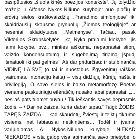
pasipūtusios „šiuolaikinės poezijos kontekste“. Jų tolydžio
mažėja ir Alfonso Nykos-Niliūno kūryboje: nuo plačių ir
erdvių sielos kraštovaizdžių „Praradimo simfonijose“ iki
skaidriausių skausmo grynuolių „Žiemos teologijoje“ ar
neseniai sklaidytuose „Metmenyse“. Tačiau, pasak
Viktorijos Skrupskelytės, „ką Nyka pralaimi kiekybe, jis
laimi kokybe, pvz., minties aiškumą, nepaprastai stiprų
vaizdo kondensuotumą ir sugebėjimą tiriamą įspūdį
išmatuoti iki pat gelmės“. Aš dar pridurčiau: ir stulbinančią
VIDINĘ LAISVĘ (o tai ir nuostabus išgyvenimų raiškos
įvairumas, intonacijų kaita) – visų didžiųjų kūrėjų naštą ir
privilegiją. O savo sielos ir balso metamorfozę Poetas
viename paskutiniųjų eilėraščių nusako labai paprastai: „…
nes aš pats tuomet buvau / Tik ieškantis savęs beprasmis
žodis, – / Dar ne žaizda, kuria dabar tapau.“ Taigi: ŽODIS,
TAPĘS ŽAIZDA, – kad skaudėtų, šviestų ir telktų tikrumo
visiems, net labiausiai netikintiems… Todėl ir įvairiai
varijuojamas A. Nykos-Niliūno kūryboje NIEKAD
NIEKADOS virsta galop visa apimančia savo priešybe, o