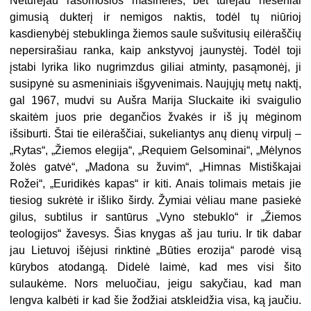
Neturėjau rašomosios mašinėlės, bet turėjau neseniai
gimusią dukterį ir nemigos naktis, todėl tų niūrioj
kasdienybėj stebuklinga žiemos saule sušvitusių eilėraščių
nepersirašiau ranka, kaip ankstyvoj jaunystėj. Todėl toji
įstabi lyrika liko nugrimzdus giliai atminty, pasąmonėj, ji
susipynė su asmeniniais išgyvenimais. Naujųjų metų naktį,
gal 1967, mudvi su Aušra Marija Sluckaite iki svaigulio
skaitėm juos prie degančios žvakės ir iš jų mėginom
išsiburti. Štai tie eilėraščiai, sukeliantys anų dienų virpulį –
„Rytas“, „Žiemos elegija“, „Requiem Gelsominai“, „Mėlynos
žolės gatvė“, „Madona su žuvim“, „Himnas Mistiškajai
Rožei“, „Euridikės kapas“ ir kiti. Anais tolimais metais jie
tiesiog sukrėtė ir išliko širdy. Žymiai vėliau mane pasiekė
gilus, subtilus ir santūrus „Vyno stebuklo“ ir „Žiemos
teologijos“ žavesys. Šias knygas aš jau turiu. Ir tik dabar
jau Lietuvoj išėjusi rinktinė „Būties erozija“ parodė visą
kūrybos atodangą. Didelė laimė, kad mes visi šito
sulaukėme. Nors meluočiau, jeigu sakyčiau, kad man
lengva kalbėti ir kad šie žodžiai atskleidžia visa, ką jaučiu.