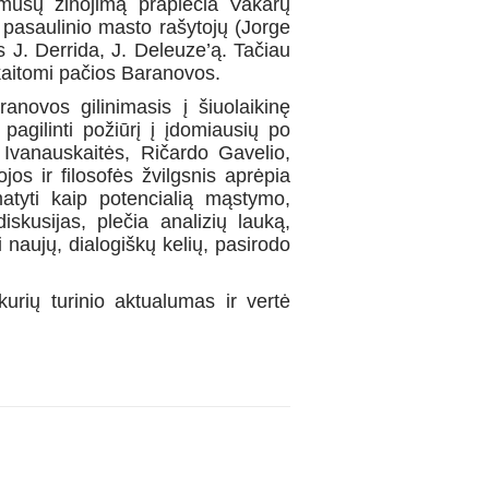
 mūsų žinojimą praplečia Vakarų
na pasaulinio masto rašytojų (Jorge
s J. Derrida, J. Deleuze’ą. Tačiau
skaitomi pačios Baranovos.
anovos gilinimasis į šiuolaikinę
 pagilinti požiūrį į įdomiausių po
 Ivanauskaitės, Ričardo Gavelio,
jos ir filosofės žvilgsnis aprėpia
matyti kaip potencialią mąstymo,
skusijas, plečia analizių lauką,
 naujų, dialogiškų kelių, pasirodo
kurių turinio aktualumas ir vertė