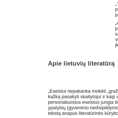
„
p
p
„
p
s
v
į
Apie lietuvių literatūrą
„Eseistui nepakanka mokėti „gražiai“
kažką pasakyti skaitytojui ir kai
personaliuosius eseistus jungia t
ypatybių (gyvenimo neišsipildymo
tekstą anapus literatūrinės kūryb