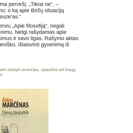
 perviršį. „Tikrai ne“, –
u: o ką apie Biržų situaciją
euze’as.“
viu „Apie filosofiją“, negali
venimu. Netgi rašydamas apie
inimus ir savo ligas. Rašymo aktas
iško, išlaisvinti gyvenimą iš
ami skaityti recenzijas, spauskite ant knygų
ių