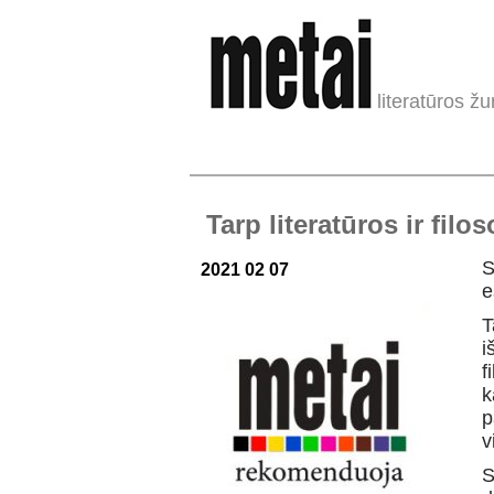
literatūros žu
Tarp literatūros ir fil
S
2021 02 07
T
i
f
k
p
v
S