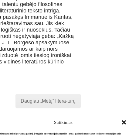
iu talentu gebėjo filosofines
iteratūrinio teksto intriga.
ra pasakęs Immanuelis Kantas,
ieštaravimas sau. Jis kiek
i logiškas ir nuoseklus. Tačiau
liruoti negatyviąja geba: „Kažką
tu.“ J. L. Borgeso apsakymuose
eklaruojamos ar kaip nors
zduotė jomis tiesiog ironiškai
s vidines literatūros kūrinio
Daugiau „Metų“ litera-turų
Sutikimas
Siekdami teikti geriausią patirtį, įrenginio informacijai saugoti ir (arba) pasiekti naudojame tokias technologijas kaip