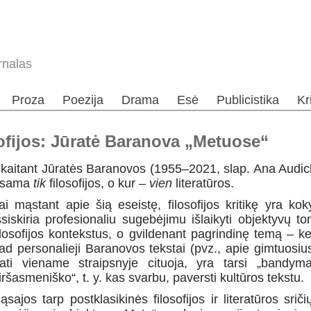
rnalas
Proza
Poezija
Drama
Esė
Publicistika
Kr
osofijos: Jūratė Baranova „Metuose“
kaitant Jūratės Baranovos (1955–2021, slap. Ana Audicka
esama
tik
filosofijos, o kur –
vien
literatūros.
ai mąstant apie šią eseistę, filosofijos kritikę yra k
šsiskiria profesionaliu sugebėjimu išlaikyti objektyvų to
ilosofijos kontekstus, o gvildenant pagrindinę temą – k
ad personalieji Baranovos tekstai (pvz., apie gimtuosi
ati viename straipsnyje cituoja, yra tarsi „bandy
iršasmeniško“, t. y. kas svarbu, paversti kultūros tekstu.
ąsajos tarp postklasikinės filosofijos ir literatūros sri