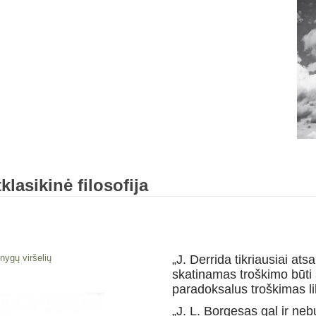
klasikinė filosofija
nygų viršelių
„J. Derrida tikriausiai at
skatinamas troškimo būti 
paradoksalus troškimas li
„J. L. Borgesas gal ir nebu