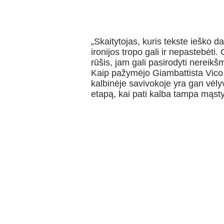
„Skaitytojas, kuris tekste ieško d
ironijos tropo gali ir nepastebėti. 
rūšis, jam gali pasirodyti nereikšm
Kaip pažymėjo Giambattista Vico,
kalbinėje savivokoje yra gan vėly
etapą, kai pati kalba tampa mąst