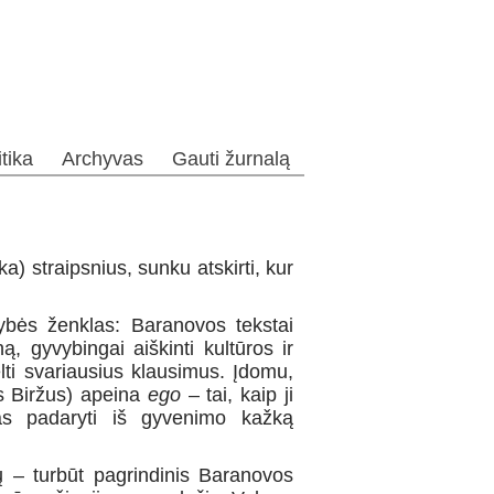
itika
Archyvas
Gauti žurnalą
) straipsnius, sunku atskirti, kur
okybės ženklas: Baranovos tekstai
ną, gyvybingai aiškinti kultūros ir
elti svariausius klausimus. Įdomu,
us Biržus) apeina
ego
– tai, kaip ji
mas padaryti iš gyvenimo kažką
čių – turbūt pagrindinis Baranovos