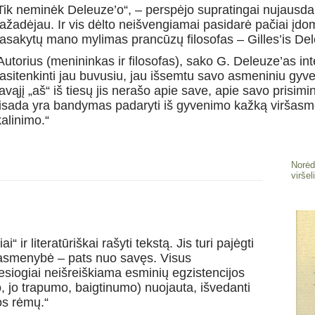
Tik neminėk Deleuze’o“, – perspėjo supratingai nujausdama
ažadėjau. Ir vis dėlto neišvengiamai pasidarė pačiai įdom
asakytų mano mylimas prancūzų filosofas – Gilles’is Del
Autorius (menininkas ir filosofas), sako G. Deleuze’as inter
asitenkinti jau buvusiu, jau išsemtu savo asmeniniu gy
avąjį „aš“ iš tiesų jis nerašo apie save, apie savo prisim
isada yra bandymas padaryti iš gyvenimo kažką viršasmen
kalinimo.“
Norėd
viršel
 ir literatūriškai rašyti tekstą. Jis turi pajėgti
p asmenybė – pats nuo savęs. Visus
iesiogiai neišreiškiama esminių egzistencijos
, jo trapumo, baigtinumo) nuojauta, išvedanti
os rėmų.“