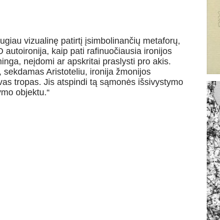
augiau vizualinę patirtį įsimbolinančių metaforų,
O autoironija, kaip pati rafinuočiausia ironijos
inga, neįdomi ar apskritai praslysti pro akis.
 sekdamas Aristoteliu, ironija žmonijos
vas tropas. Jis atspindi tą sąmonės išsivystymo
ymo objektu.“