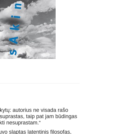
sakytų: autorius ne visada rašo
suprastas, taip pat jam būdingas
kti nesuprastam.“
vo slaptas latentinis filosofas,