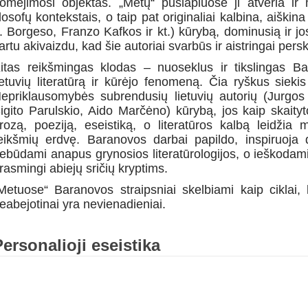
omėjimosi objektas. „Metų“ puslapiuose ji atveria ir
ilosofų kontekstais, o taip pat originaliai kalbina, aiški
. Borgeso, Franzo Kafkos ir kt.) kūrybą, dominusią ir jo
artu akivaizdu, kad šie autoriai svarbūs ir aistringai per
itas reikšmingas klodas – nuoseklus ir tikslingas Bar
ietuvių literatūrą ir kūrėjo fenomeną. Čia ryškus siekis
epriklausomybės subrendusių lietuvių autorių (Jurgos
igito Parulskio, Aido Marčėno) kūrybą, jos kaip skaityto
rozą, poeziją, eseistiką, o literatūros kalbą leidžia 
eikšmių erdvę. Baranovos darbai papildo, inspiruoja di
ebūdami anapus grynosios literatūrologijos, o ieškodami
rasmingi abiejų sričių kryptims.
Metuose“ Baranovos straipsniai skelbiami kaip ciklai, 
eabejotinai yra nevienadieniai.
Personalioji eseistika