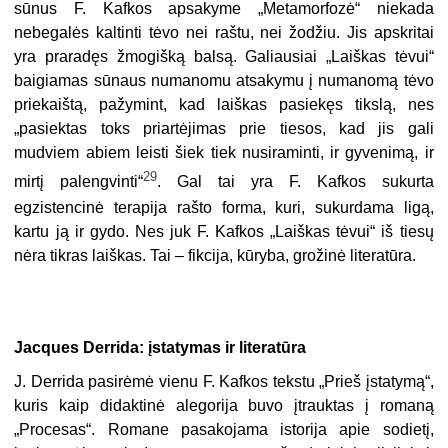
sūnus F. Kafkos apsakyme „Metamorfozė“ niekada
nebegalės kaltinti tėvo nei raštu, nei žodžiu. Jis apskritai
yra praradęs žmogišką balsą. Galiausiai „Laiškas tėvui“
baigiamas sūnaus numanomu atsakymu į numanomą tėvo
priekaištą, pažymint, kad laiškas pasiekęs tikslą, nes
„pasiektas toks priartėjimas prie tiesos, kad jis gali
mudviem abiem leisti šiek tiek nusiraminti, ir gyvenimą, ir
29
mirtį palengvinti“
. Gal tai yra F. Kafkos sukurta
egzistencinė terapija rašto forma, kuri, sukurdama ligą,
kartu ją ir gydo. Nes juk F. Kafkos „Laiškas tėvui“ iš tiesų
nėra tikras laiškas. Tai – fikcija, kūryba, grožinė literatūra.
Jacques Derrida: įstatymas ir literatūra
J. Derrida pasirėmė vienu F. Kafkos tekstu „Prieš įstatymą“,
kuris kaip didaktinė alegorija buvo įtrauktas į romaną
„Procesas“. Romane pasakojama istorija apie sodietį,