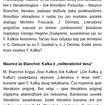
bet ir literatūrologijos – link filosofijos. Pavyzdys – Maurice
Blanchot, literatas, padaręs didžiulę įtaką postklasikinės
filosofijos atsiradimui ir raidai (su juo nuolatos palaikė
dialogą Michelis Foucault, J. Derrida). Literatūros
prigimčiai suprasti jis rėmėsi „sunkiasvorio“ klasikinio
mąstytojo Georgo Hegelio įžvalgomis, susiedamas jas su
F. Kafkos fenomenu. Tačiau šiuo rašytoju taip pat domėjosi
ir G. Deleuze’as su F. Guattari’u, ir J. Derrida. Kodėl jiems
buvo svarbus F. Kafka?
Maurice’as Blanchot: Kafka ir „neliteratūrinė tiesa“
M. Blanchot knyga „Nuo Kafkos link Kafkos“ („De Kafka ą
Kafka“) pradedama skyriumi „Literatura ir teisė mirti“,
kuriame apie F. Kafką daug nekalbama. Čia mąstoma apie
literatūros prigimtį. Bet vėlgi – apie literatūros prigimtį
mąstoma atskleidžiant jos nebuvimą. Bandomas suvokti
literatūros paradoksas: kodėl literatūra kuriama ant jos