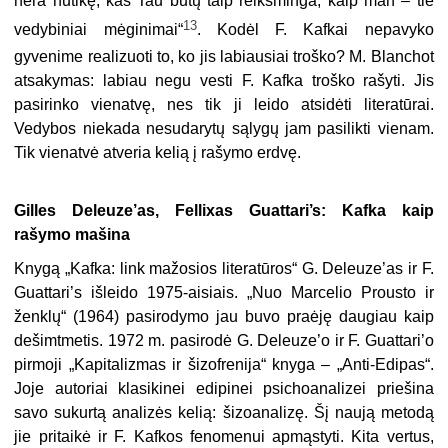
nėra nutikę, kas Tau būtų taip reikšminga, kaip man – tie
13
vedybiniai mėginimai“
. Kodėl F. Kafkai nepavyko
gyvenime realizuoti to, ko jis labiausiai troško? M. Blanchot
atsakymas: labiau negu vesti F. Kafka troško rašyti. Jis
pasirinko vienatvę, nes tik ji leido atsidėti literatūrai.
Vedybos niekada nesudarytų sąlygų jam pasilikti vienam.
Tik vienatvė atveria kelią į rašymo erdvę.
Gilles Deleuze’as, Fellixas Guattari’s: Kafka kaip
rašymo mašina
Knygą „Kafka: link mažosios literatūros“ G. Deleuze’as ir F.
Guattari’s išleido 1975-aisiais. „Nuo Marcelio Prousto ir
ženklų“ (1964) pasirodymo jau buvo praėję daugiau kaip
dešimtmetis. 1972 m. pasirodė G. Deleuze’o ir F. Guattari’o
pirmoji „Kapitalizmas ir šizofrenija“ knyga – „Anti-Edipas“.
Joje autoriai klasikinei edipinei psichoanalizei priešina
savo sukurtą analizės kelią: šizoanalizę. Šį naują metodą
jie pritaikė ir F. Kafkos fenomenui apmąstyti. Kita vertus,