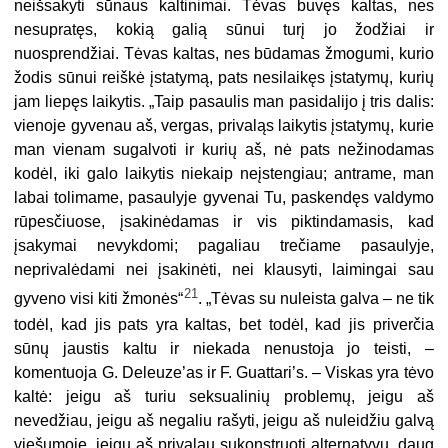
neišsakyti sūnaus kaltinimai. Tėvas buvęs kaltas, nes
nesupratęs, kokią galią sūnui turį jo žodžiai ir
nuosprendžiai. Tėvas kaltas, nes būdamas žmogumi, kurio
žodis sūnui reiškė įstatymą, pats nesilaikęs įstatymų, kurių
jam liepęs laikytis. „Taip pasaulis man pasidalijo į tris dalis:
vienoje gyvenau aš, vergas, privaląs laikytis įstatymų, kurie
man vienam sugalvoti ir kurių aš, nė pats nežinodamas
kodėl, iki galo laikytis niekaip neįstengiau; antrame, man
labai tolimame, pasaulyje gyvenai Tu, paskendęs valdymo
rūpesčiuose, įsakinėdamas ir vis piktindamasis, kad
įsakymai nevykdomi; pagaliau trečiame pasaulyje,
neprivalėdami nei įsakinėti, nei klausyti, laimingai sau
21
gyveno visi kiti žmonės“
. „Tėvas su nuleista galva – ne tik
todėl, kad jis pats yra kaltas, bet todėl, kad jis priverčia
sūnų jaustis kaltu ir niekada nenustoja jo teisti, –
komentuoja G. Deleuze’as ir F. Guattari’s. – Viskas yra tėvo
kaltė: jeigu aš turiu seksualinių problemų, jeigu aš
nevedžiau, jeigu aš negaliu rašyti, jeigu aš nuleidžiu galvą
viešumoje, jeigu aš privalau sukonstruoti alternatyvų, daug