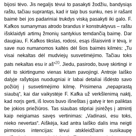
bijosi tėvo. Jis negalįs tėvui to pasakyti žodžiu, bandysiąs
raštu, tačiau suprantąs, kad ir taip bus sunku, nes ir rašant
baimė bei jos padariniai trukdys viską pasakyti iki galo. F.
Kafkos sumanymas atrodo brandus ir konstruktyvus – raštu
išsklaidyti artimų žmonių santykius temdančią baimę. Dar
daugiau, F. Kafkos tikslas, rodosi, esąs išlaisvinti ir tėvą, ir
save nuo numanomos kaltės dėl šios baimės kilmės: „Tu
visai nekaltas dėl mudviejų susvetimėjimo. Tačiau toks
20
pats nekaltas esu ir aš“
. Jiedu, pasirodo, buvę skirtingi ir
dėl to skirtingumo vienas kitam pavojingi. Antroje laiško
dalyje rašytojas nuodugniai ir labai detaliai išdėsto savo
požiūrį į susvetimėjimo kilmę. Prisimena „nepaprastą
siaubą“, kai dar vaikystėje F. Kafka už verkšlenimą naktį,
kad norįs gerti, iš lovos buvo išneštas į gatvę ir ten paliktas
be jokios priežiūros. Tas siaubas stipriai įsirėžęs į atmintį
kaip neigiamas savęs vertinimas: „Vadinasi, esu toks,
nieko nevertas“. Aiškėja, kad antra laiško dalis ima neigti
pirmosios intencijas: tėvui atskleidžiami susikaupę