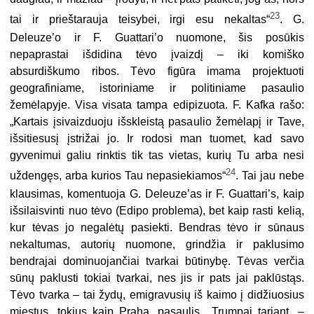
23
tai ir prieštarauja teisybei, irgi esu nekaltas“
. G.
Deleuze’o ir F. Guattari’o nuomone, šis posūkis
nepaprastai išdidina tėvo įvaizdį – iki komiško
absurdiškumo ribos. Tėvo figūra imama projektuoti
geografiniame, istoriniame ir politiniame pasaulio
žemėlapyje. Visa visata tampa edipizuota. F. Kafka rašo:
„Kartais įsivaizduoju išskleistą pasaulio žemėlapį ir Tave,
išsitiesusį įstrižai jo. Ir rodosi man tuomet, kad savo
gyvenimui galiu rinktis tik tas vietas, kurių Tu arba nesi
24
uždengęs, arba kurios Tau nepasiekiamos“
. Tai jau nebe
klausimas, komentuoja G. Deleuze’as ir F. Guattari’s, kaip
išsilaisvinti nuo tėvo (Edipo problema), bet kaip rasti kelią,
kur tėvas jo negalėtų pasiekti. Bendras tėvo ir sūnaus
nekaltumas, autorių nuomone, grindžia ir paklusimo
bendrajai dominuojančiai tvarkai būtinybę. Tėvas verčia
sūnų paklusti tokiai tvarkai, nes jis ir pats jai paklūstąs.
Tėvo tvarka – tai žydų, emigravusių iš kaimo į didžiuosius
miestus, tokius kaip Praha, pasaulis. „Trumpai tariant, –