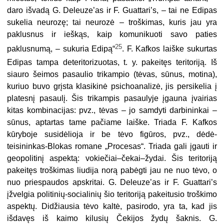
daro išvadą G. Deleuze’as ir F. Guattari’s, – tai ne Edipas
sukelia neurozę; tai neurozė – troškimas, kuris jau yra
paklusnus ir ieškąs, kaip komunikuoti savo paties
25
paklusnumą, – sukuria Edipą“
. F. Kafkos laiške sukurtas
Edipas tampa deteritorizuotas, t. y. pakeitęs teritoriją. Iš
siauro šeimos pasaulio trikampio (tėvas, sūnus, motina),
kuriuo buvo grįsta klasikinė psichoanalizė, jis persikelia į
platesnį pasaulį. Šis trikampis pasaulyje įgauna įvairias
kitas kombinacijas: pvz., tėvas – jo samdyti darbininkai –
sūnus, aptartas tame pačiame laiške. Triada F. Kafkos
kūryboje susidėlioja ir be tėvo figūros, pvz., dėdė-
teisininkas-Blokas romane „Procesas“. Triada gali įgauti ir
geopolitinį aspektą: vokiečiai–čekai–žydai. Šis teritoriją
pakeitęs troškimas liudija norą pabėgti jau ne nuo tėvo, o
nuo priespaudos apskritai. G. Deleuze’as ir F. Guattari’s
įžvelgia politinių-socialinių šio teritoriją pakeitusio troškimo
aspektų. Didžiausia tėvo kaltė, pasirodo, yra ta, kad jis
išdavęs iš kaimo kilusių Čekijos žydų šaknis. G.