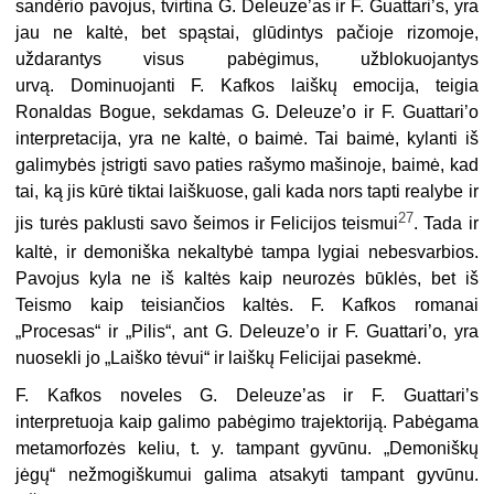
sandėrio pavojus, tvirtina G. Deleuze’as ir F. Guattari’s, yra
jau ne kaltė, bet spąstai, glūdintys pačioje rizomoje,
uždarantys visus pabėgimus, užblokuojantys
urvą. Dominuojanti F. Kafkos laiškų emocija, teigia
Ronaldas Bogue, sekdamas G. Deleuze’o ir F. Guattari’o
interpretacija, yra ne kaltė, o baimė. Tai baimė, kylanti iš
galimybės įstrigti savo paties rašymo mašinoje, baimė, kad
tai, ką jis kūrė tiktai laiškuose, gali kada nors tapti realybe ir
27
jis turės paklusti savo šeimos ir Felicijos teismui
. Tada ir
kaltė, ir demoniška nekaltybė tampa lygiai nebesvarbios.
Pavojus kyla ne iš kaltės kaip neurozės būklės, bet iš
Teismo kaip teisiančios kaltės. F. Kafkos romanai
„Procesas“ ir „Pilis“, ant G. Deleuze’o ir F. Guattari’o, yra
nuosekli jo „Laiško tėvui“ ir laiškų Felicijai pasekmė.
F. Kafkos noveles G. Deleuze’as ir F. Guattari’s
interpretuoja kaip galimo pabėgimo trajektoriją. Pabėgama
metamorfozės keliu, t. y. tampant gyvūnu. „Demoniškų
jėgų“ nežmogiškumui galima atsakyti tampant gyvūnu.