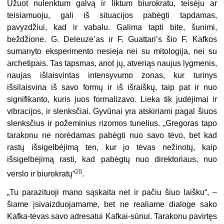
Užuot nulenktum galvą ir liktum biurokratu, teisėju ar
teisiamuoju, gali iš situacijos pabėgti tapdamas,
pavyzdžiui, kad ir vabalu. Galima tapti bite, šunimi,
beždžione. G. Deleuze’as ir F. Guattari’s šio F. Kafkos
sumanyto eksperimento nesieja nei su mitologija, nei su
archetipais. Tas tapsmas, anot jų, atveriąs naujus lygmenis,
naujas išlaisvintas intensyvumo zonas, kur turinys
išsilaisvina iš savo formų ir iš išraiškų, taip pat ir nuo
signifikanto, kuris juos formalizavo. Lieka tik judėjimai ir
vibracijos, ir slenksčiai. Gyvūnai yra atskiriami pagal šiuos
slenksčius ir požeminius rizomos tunelius. „Gregoras tapo
tarakonu ne norėdamas pabėgti nuo savo tėvo, bet kad
rastų išsigelbėjimą ten, kur jo tėvas nežinotų, kaip
išsigelbėjimą rasti, kad pabėgtų nuo direktoriaus, nuo
28
verslo ir biurokratų“
.
„Tu parazituoji mano sąskaita net ir pačiu šiuo laišku“, –
šiame įsivaizduojamame, bet ne realiame dialoge sako
Kafka-tėvas savo adresatui Kafkai-sūnui. Tarakonu pavirtęs