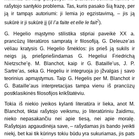
rašytojo santykio problema. Tas, kuris pasako šią frazę, per
ją ir tampąs autoriumi: ji lemia jo egzistavimą, – jis ją
2
sukūrė ir ji sukūrė jį (
il l’a faite et elle le fait
).
G. Hegelio mąstymo stilistika stipriai paveikė XX a.
prancūzų literatūros sampratą ir filosofiją. G. Deleuze’as
vėliau kratysis G. Hegelio šmėklos: jis prieš ją sukils ir
neigs ją, priešpriešindamas G. Hegeliui Friedrichą
Nietzsche’ę. M. Blanchot, kaip ir G. Bataille’us, J. P.
Sartre’as, seka G. Hegeliu ir integruoja jo įžvalgas į savo
teorinius apmąstymus. Taip G. Hegelis per M. Blanchot ir
G. Bataille’aus interpretacijas tampa vienu iš prancūzų
postklasikinės filosofijos krikštatėviu.
Tokia iš niekio įveikos kylanti literatūra ir lieka, anot M.
Blanchot, tiktai rašytojo veiksmu, jo literatūriniu žaidimu,
nieko nepasakančiu nei apie tiesą, nei apie moralę.
Rašytojas apgaudinėja save, – rašydamas jis bando įveikti
niekį, bet kai tik kūrinys tokiu būdu yra sukuriamas, jis pats