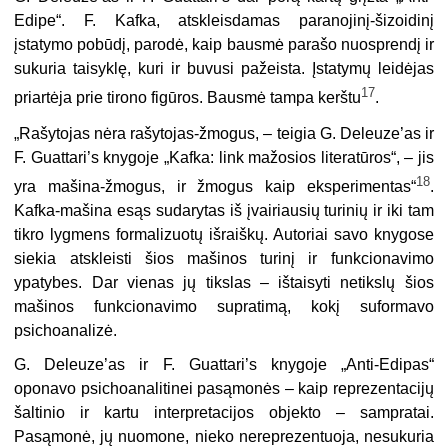
Edipe“. F. Kafka, atskleisdamas paranojinį-šizoidinį
įstatymo pobūdį, parodė, kaip bausmė parašo nuosprendį ir
sukuria taisyklę, kuri ir buvusi pažeista. Įstatymų leidėjas
17
priartėja prie tirono figūros. Bausmė tampa kerštu
.
„Rašytojas nėra rašytojas-žmogus, – teigia G. Deleuze’as ir
F. Guattari’s knygoje „Kafka: link mažosios literatūros“, – jis
18
yra mašina-žmogus, ir žmogus kaip eksperimentas“
.
Kafka-mašina esąs sudarytas iš įvairiausių turinių ir iki tam
tikro lygmens formalizuotų išraiškų. Autoriai savo knygose
siekia atskleisti šios mašinos turinį ir funkcionavimo
ypatybes. Dar vienas jų tikslas – ištaisyti netikslų šios
mašinos funkcionavimo supratimą, kokį suformavo
psichoanalizė.
G. Deleuze’as ir F. Guattari’s knygoje „Anti-Edipas“
oponavo psichoanalitinei pasąmonės – kaip reprezentacijų
šaltinio ir kartu interpretacijos objekto – sampratai.
Pasąmonė, jų nuomone, nieko nereprezentuoja, nesukuria