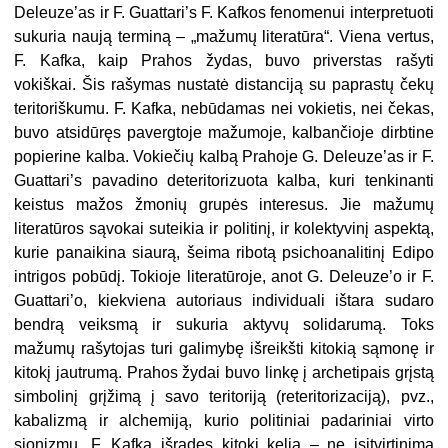
Deleuze’as ir F. Guattari’s F. Kafkos fenomenui interpretuoti
sukuria naują terminą – „mažumų literatūra“. Viena vertus,
F. Kafka, kaip Prahos žydas, buvo priverstas rašyti
vokiškai. Šis rašymas nustatė distanciją su paprastų čekų
teritoriškumu. F. Kafka, nebūdamas nei vokietis, nei čekas,
buvo atsidūręs pavergtoje mažumoje, kalbančioje dirbtine
popierine kalba. Vokiečių kalbą Prahoje G. Deleuze’as ir F.
Guattari’s pavadino deteritorizuota kalba, kuri tenkinanti
keistus mažos žmonių grupės interesus. Jie mažumų
literatūros sąvokai suteikia ir politinį, ir kolektyvinį aspektą,
kurie panaikina siaurą, šeima ribotą psichoanalitinį Edipo
intrigos pobūdį. Tokioje literatūroje, anot G. Deleuze’o ir F.
Guattari’o, kiekviena autoriaus individuali ištara sudaro
bendrą veiksmą ir sukuria aktyvų solidarumą. Toks
mažumų rašytojas turi galimybę išreikšti kitokią sąmonę ir
kitokį jautrumą. Prahos žydai buvo linkę į archetipais grįstą
simbolinį grįžimą į savo teritoriją (reteritorizaciją), pvz.,
kabalizmą ir alchemiją, kurio politiniai padariniai virto
sionizmu. F. Kafka išradęs kitokį kelią – ne įsitvirtinimą