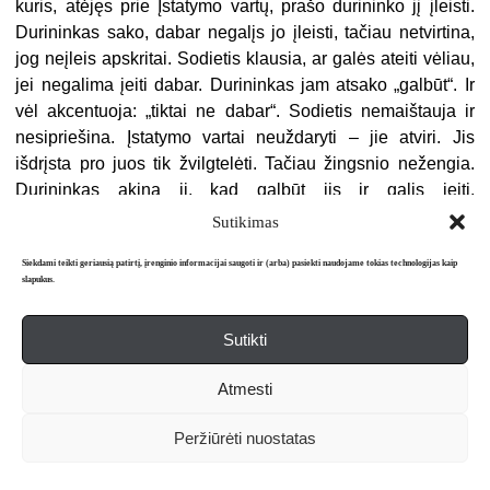
kuris, atėjęs prie Įstatymo vartų, prašo durininko jį įleisti.
Durininkas sako, dabar negalįs jo įleisti, tačiau netvirtina,
jog neįleis apskritai. Sodietis klausia, ar galės ateiti vėliau,
jei negalima įeiti dabar. Durininkas jam atsako „galbūt“. Ir
vėl akcentuoja: „tiktai ne dabar“. Sodietis nemaištauja ir
nesipriešina. Įstatymo vartai neuždaryti – jie atviri. Jis
išdrįsta pro juos tik žvilgtelėti. Tačiau žingsnio nežengia.
Durininkas akina jį, kad galbūt jis ir galįs įeiti,
nepaisydamas jo draudimo. Tačiau ten prieš kiekvienas
Sutikimas
naujas duris jo laukia dar galingesnis ir baisesnis
Siekdami teikti geriausią patirtį, įrenginio informacijai saugoti ir (arba) pasiekti naudojame tokias technologijas kaip
durininkas, į kuriuos jis net pats nedrįstąs žvilgtelėti. Tokių
slapukus.
sunkumų sodietis nesitikėjo. Tačiau jų įveikti nesiryžta.
Durininkas duoda jam suolelį ir sodietis atsisėdęs ima
Sutikti
laukti. Jis sėdi čia dienų dienas, metų metus. Prieš mirtį
išdrįsta durininko paklausti: „Juk visi veržiasi į Įstatymą, tai
Atmesti
kodėl per tokią daugybę metų niekas neatėjo paprašyti
įleidžiamas?“ Jau vos gyvam sodiečiui durininkas surėkia į
Peržiūrėti nuostatas
ausį: „Niekas daugiau negalėjo būti pro čia įleistas, nes šie
vartai tau vienam buvo skirti. Dabar nueisiu ir juos