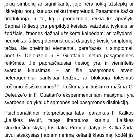
jokių simbolių ar signifikantų, joje nėra jokių užslėptų ar
iškreiptų norų, kuriuos reiktų interpretuoti. Pasąmonė kažką
produkuoja, ir tai, ką ji produkuoja, reikia tik aprašyti.
Sapnai iš tiesų yra perpildyti keistais vaizdais, įvykiais ar
žodžiais, žmonės dažnai užsikerta kalbėdami ar rašydami,
neurotikai iš tiesų demonstruoja daugybę keistų simptomų,
tačiau šie oneiriniai elementai, parafrazės ir simptomai,
anot G. Deleuze’o ir F. Guattari’o, neturi pasąmoninės
reikšmės. Jie paprasčiausiai tiesiog yra, ir vienintelis
svarbus klausimas – ar šie pasąmonės atverti
heterogeniniai santykiai leidžia, ar blokuoja tolesnius
19
troškimo išsišakojimus
. Troškimas ir troškimo mašina G.
Deleuze’o ir F. Guattari’o eksperimentiniam mąstymui yra
svarbesni dalykai už sąmonės bei pasąmonės distinkciją.
Psichoanalitinei interpretacijai labai parankus F. Kafkos
„Laiškas tėvui“, tapęs literatūros kūriniu. Laiškas
struktūriškai skyla į tris dalis. Pirmoje dalyje F. Kafka žada
tėvui atsakysiąs į abiem nerimą keliantį klausimą: kodėl jis