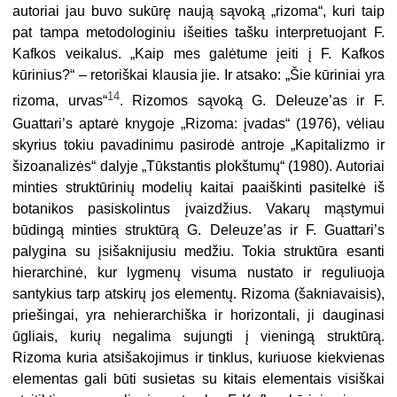
autoriai jau buvo sukūrę naują sąvoką „rizoma“, kuri taip
pat tampa metodologiniu išeities tašku interpretuojant F.
Kafkos veikalus. „Kaip mes galėtume įeiti į F. Kafkos
kūrinius?“ – retoriškai klausia jie. Ir atsako: „Šie kūriniai yra
14
rizoma, urvas“
. Rizomos sąvoką G. Deleuze’as ir F.
Guattari’s aptarė knygoje „Rizoma: įvadas“ (1976), vėliau
skyrius tokiu pavadinimu pasirodė antroje „Kapitalizmo ir
šizoanalizės“ dalyje „Tūkstantis plokštumų“ (1980). Autoriai
minties struktūrinių modelių kaitai paaiškinti pasitelkė iš
botanikos pasiskolintus įvaizdžius. Vakarų mąstymui
būdingą minties struktūrą G. Deleuze’as ir F. Guattari’s
palygina su įsišaknijusiu medžiu. Tokia struktūra esanti
hierarchinė, kur lygmenų visuma nustato ir reguliuoja
santykius tarp atskirų jos elementų. Rizoma (šakniavaisis),
priešingai, yra nehierarchiška ir horizontali, ji dauginasi
ūgliais, kurių negalima sujungti į vieningą struktūrą.
Rizoma kuria atsišakojimus ir tinklus, kuriuose kiekvienas
elementas gali būti susietas su kitais elementais visiškai