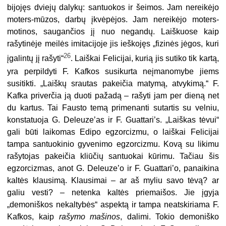
bijojęs dviejų dalykų: santuokos ir šeimos. Jam nereikėjo
moters-mūzos, darbų įkvėpėjos. Jam nereikėjo moters-
motinos, saugančios jį nuo negandų. Laiškuose kaip
rašytinėje meilės imitacijoje jis ieškojęs „fizinės jėgos, kuri
26
įgalintų jį rašyti“
. Laiškai Felicijai, kurią jis sutiko tik kartą,
yra perpildyti F. Kafkos susikurta neįmanomybe jiems
susitikti. „Laiškų srautas pakeičia matymą, atvykimą.“ F.
Kafka priverčia ją duoti pažadą – rašyti jam per dieną net
du kartus. Tai Fausto temą primenanti sutartis su velniu,
konstatuoja G. Deleuze’as ir F. Guattari’s. „Laiškas tėvui“
gali būti laikomas Edipo egzorcizmu, o laiškai Felicijai
tampa santuokinio gyvenimo egzorcizmu. Kovą su likimu
rašytojas pakeičia kliūčių santuokai kūrimu. Tačiau šis
egzorcizmas, anot G. Deleuze’o ir F. Guattari’o, panaikina
kaltės klausimą. Klausimai – ar aš myliu savo tėvą? ar
galiu vesti? – netenka kaltės priemaišos. Jie įgyja
„demoniškos nekaltybės“ aspektą ir tampa neatskiriama F.
Kafkos, kaip
rašymo mašinos
, dalimi. Tokio demoniško