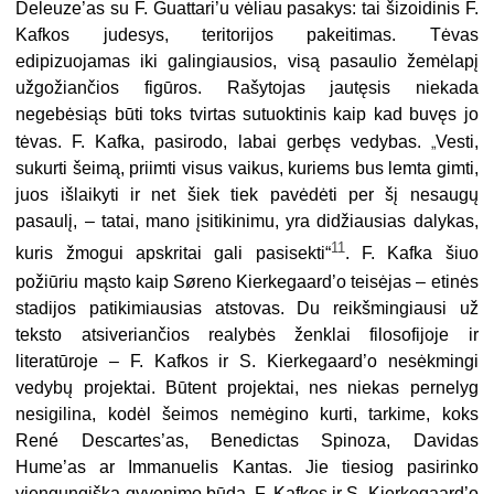
Deleuze’as su F. Guattari’u vėliau pasakys: tai šizoidinis F.
Kafkos judesys, teritorijos pakeitimas. Tėvas
edipizuojamas iki galingiausios, visą pasaulio žemėlapį
užgožiančios figūros. Rašytojas jautęsis niekada
negebėsiąs būti toks tvirtas sutuoktinis kaip kad buvęs jo
„
tėvas. F. Kafka, pasirodo, labai gerbęs vedybas.
Vesti,
sukurti šeimą, priimti visus vaikus, kuriems bus lemta gimti,
juos išlaikyti ir net šiek tiek pavėdėti per šį nesaugų
pasaulį, – tatai, mano įsitikinimu, yra didžiausias dalykas,
11
kuris žmogui apskritai gali pasisekti“
. F. Kafka šiuo
požiūriu mąsto kaip Søreno Kierkegaard’o teisėjas – etinės
stadijos patikimiausias atstovas. Du reikšmingiausi už
teksto atsiveriančios realybės ženklai filosofijoje ir
literatūroje – F. Kafkos ir S. Kierkegaard’o nesėkmingi
vedybų projektai. Būtent projektai, nes niekas pernelyg
nesigilina, kodėl šeimos nemėgino kurti, tarkime, koks
René Descartes’as, Benedictas Spinoza, Davidas
Hume’as ar Immanuelis Kantas. Jie tiesiog pasirinko
viengungišką gyvenimo būdą. F. Kafkos ir S. Kierkegaard’o