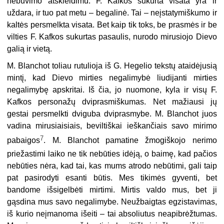
nebuvimo atskleidimu. F. Kafkos sukurta visata yra ir
uždara, ir tuo pat metu – begalinė. Tai – neįstatymiškumo ir
kaltės persmelkta visata. Bet kaip tik toks, be prasmės ir be
vilties F. Kafkos sukurtas pasaulis, nurodo mirusiojo Dievo
galią ir vietą.
M. Blanchot toliau rutulioja iš G. Hegelio tekstų ataidėjusią
mintį, kad Dievo mirties negalimybė liudijanti mirties
negalimybę apskritai. Iš čia, jo nuomone, kyla ir visų F.
Kafkos personažų dviprasmiškumas. Net mažiausi jų
gestai persmelkti dviguba dviprasmybe. M. Blanchot juos
vadina mirusiaisiais, beviltiškai ieškančiais savo mirimo
7
pabaigos
. M. Blanchot pamatine žmogiškojo nerimo
priežastimi laiko ne tik nebūties idėją, o baimę, kad pačios
nebūties nėra, kad tai, kas mums atrodo nebūtimi, gali taip
pat pasirodyti esanti būtis. Mes tikimės gyventi, bet
bandome išsigelbėti mirtimi. Mirtis valdo mus, bet ji
gąsdina mus savo negalimybe. Neužbaigtas egzistavimas,
iš kurio neįmanoma išeiti – tai absoliutus neapibrėžtumas.