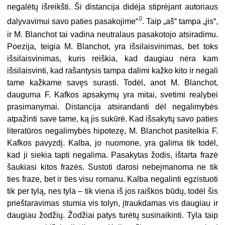
negalėtų išreikšti. Ši distancija didėja stiprėjant autoriaus
9
dalyvavimui savo paties pasakojime“
. Taip „aš“ tampa „jis“,
ir M. Blanchot tai vadina neutralaus pasakotojo atsiradimu.
Poezija, teigia M. Blanchot, yra išsilaisvinimas, bet toks
išsilaisvinimas, kuris reiškia, kad daugiau nėra kam
išsilaisvinti, kad rašantysis tampa dalimi kažko kito ir negali
tame kažkame savęs surasti. Todėl, anot M. Blanchot,
dauguma F. Kafkos apsakymų yra mitai, svetimi realybei
prasimanymai. Distancija atsirandanti dėl negalimybės
atpažinti save tame, ką jis sukūrė. Kad išsakytų savo paties
literatūros negalimybės hipotezę, M. Blanchot pasitelkia F.
Kafkos pavyzdį. Kalba, jo nuomone, yra galima tik todėl,
kad ji siekia tapti negalima. Pasakytas žodis, ištarta frazė
šaukiasi kitos frazės. Sustoti darosi nebeįmanoma ne tik
ties fraze, bet ir ties visu romanu. Kalba negalinti egzistuoti
tik per tylą, nes tyla – tik viena iš jos raiškos būdų, todėl šis
prieštaravimas stumia vis tolyn, įtraukdamas vis daugiau ir
daugiau žodžių. Žodžiai patys turėtų susinaikinti. Tyla taip