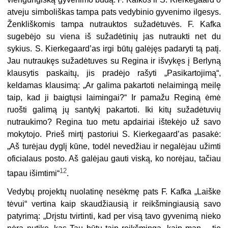
atveju simboliškas tampa pats vedybinio gyvenimo ilgesys.
Ženkliškomis tampa nutrauktos sužadėtuvės. F. Kafka
sugebėjo su viena iš sužadėtinių jas nutraukti net du
sykius. S. Kierkegaard’as irgi būtų galėjęs padaryti tą patį.
Jau nutraukęs sužadėtuves su Regina ir išvykęs į Berlyną
klausytis paskaitų, jis pradėjo rašyti „Pasikartojimą“,
keldamas klausimą: „Ar galima pakartoti nelaimingą meilę
taip, kad ji baigtųsi laimingai?“ Ir pamažu Reginą ėmė
ruošti galimą jų santykį pakartoti. Iki kitų sužadėtuvių
nutraukimo? Regina tuo metu apdairiai ištekėjo už savo
mokytojo. Prieš mirtį pastoriui S. Kierkegaard’as pasakė:
„Aš turėjau dyglį kūne, todėl nevedžiau ir negalėjau užimti
oficialaus posto. Aš galėjau gauti viską, ko norėjau, tačiau
12
tapau išimtimi“
.
Vedybų projektų nuolatinę nesėkmę pats F. Kafka „Laiške
tėvui“ vertina kaip skaudžiausią ir reikšmingiausią savo
patyrimą: „Drįstu tvirtinti, kad per visą tavo gyvenimą nieko