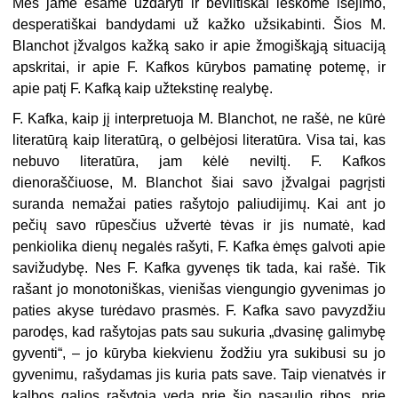
Mes jame esame uždaryti ir beviltiškai ieškome išėjimo,
desperatiškai bandydami už kažko užsikabinti. Šios M.
Blanchot įžvalgos kažką sako ir apie žmogiškąją situaciją
apskritai, ir apie F. Kafkos kūrybos pamatinę potemę, ir
apie patį F. Kafką kaip užtekstinę realybę.
F. Kafka, kaip jį interpretuoja M. Blanchot, ne rašė, ne kūrė
literatūrą kaip literatūrą, o gelbėjosi literatūra. Visa tai, kas
nebuvo literatūra, jam kėlė neviltį. F. Kafkos
dienoraščiuose, M. Blanchot šiai savo įžvalgai pagrįsti
suranda nemažai paties rašytojo paliudijimų. Kai ant jo
pečių savo rūpesčius užvertė tėvas ir jis numatė, kad
penkiolika dienų negalės rašyti, F. Kafka ėmęs galvoti apie
savižudybę. Nes F. Kafka gyvenęs tik tada, kai rašė. Tik
rašant jo monotoniškas, vienišas viengungio gyvenimas jo
paties akyse turėdavo prasmės. F. Kafka savo pavyzdžiu
parodęs, kad rašytojas pats sau sukuria „dvasinę galimybę
gyventi“, – jo kūryba kiekvienu žodžiu yra sukibusi su jo
gyvenimu, rašydamas jis kuria pats save. Taip vienatvės ir
kalbos galios rašytoją veda prie šio pasaulio ribos, prie