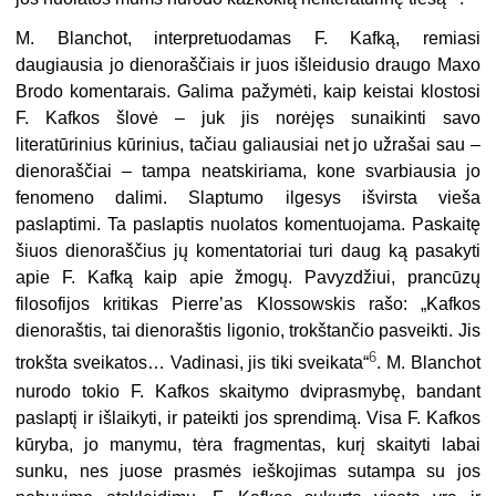
M. Blanchot, interpretuodamas F. Kafką, remiasi
daugiausia jo dienoraščiais ir juos išleidusio draugo Maxo
Brodo komentarais. Galima pažymėti, kaip keistai klostosi
F. Kafkos šlovė – juk jis norėjęs sunaikinti savo
literatūrinius kūrinius, tačiau galiausiai net jo užrašai sau –
dienoraščiai – tampa neatskiriama, kone svarbiausia jo
fenomeno dalimi. Slaptumo ilgesys išvirsta vieša
paslaptimi. Ta paslaptis nuolatos komentuojama. Paskaitę
šiuos dienoraščius jų komentatoriai turi daug ką pasakyti
apie F. Kafką kaip apie žmogų. Pavyzdžiui, prancūzų
filosofijos kritikas Pierre’as Klossowskis rašo: „Kafkos
dienoraštis, tai dienoraštis ligonio, trokštančio pasveikti. Jis
6
trokšta sveikatos… Vadinasi, jis tiki sveikata“
. M. Blanchot
nurodo tokio F. Kafkos skaitymo dviprasmybę, bandant
paslaptį ir išlaikyti, ir pateikti jos sprendimą. Visa F. Kafkos
kūryba, jo manymu, tėra fragmentas, kurį skaityti labai
sunku, nes juose prasmės ieškojimas sutampa su jos