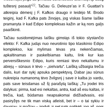
22
tuštesnį pasaulį“
. Tačiau G. Deleuze’as ir F. Guattari’s
atkreipia dėmesį į F. Kafkos draugo ir leidėjo M. Brodo
teiginį, kad F. Kafka pats žinojęs, jog viskas šiame laiške
pramanyta ir kad Edipo kompleksas kažin ar ką nors galįs
paaiškinti.
Tačiau susidomėjimas laišku gimstąs iš tokio slystančio
efekto: F. Kafka judąs nuo neurotinio tipo klasikinio Edipo
komplekso, kai mylimas tėvas yra nekenčiamas,
apkaltinamas ir paskelbiamas kaltu, link kur kas
perversiškesnio Edipo, kuris remiasi tėvo nekaltumu ir
abiejų – sūnaus ir tėvo – „sielvartu“. Laišką užbaigia trečia
dalis, kuri dar sykį apsuka perspektyvą. Dabar jau sūnus
nukreipia numanomą tėvo žvilgsnį į save ir kalba jo vardu,
pats save teisdamas už šį parašytą laišką: „Tu įrodei tris
dalykus: pirma, kad esi nekaltas, antra, kad aš esu kaltas, ir
trečia, kad, būdamas neapsakomai didžiadvasis, esi
pasiryžęs ne tik man viską atleisti, bet ir – o tai sykiu ir
daugiau, ir mažiau – įrodyti, ir net pats patikėti, jog aš, nors