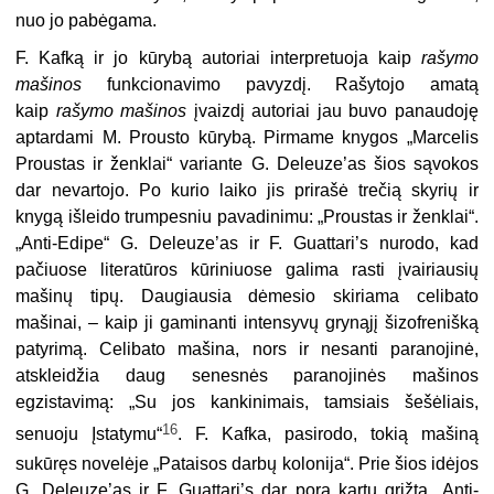
nuo jo pabėgama.
F. Kafką ir jo kūrybą autoriai interpretuoja kaip
rašymo
mašinos
funkcionavimo pavyzdį. Rašytojo amatą
kaip
rašymo mašinos
įvaizdį autoriai jau buvo panaudoję
aptardami M. Prousto kūrybą. Pirmame knygos „Marcelis
Proustas ir ženklai“ variante G. Deleuze’as šios sąvokos
dar nevartojo. Po kurio laiko jis prirašė trečią skyrių ir
knygą išleido trumpesniu pavadinimu: „Proustas ir ženklai“.
„Anti-Edipe“ G. Deleuze’as ir F. Guattari’s nurodo, kad
pačiuose literatūros kūriniuose galima rasti įvairiausių
mašinų tipų. Daugiausia dėmesio skiriama celibato
mašinai, – kaip ji gaminanti intensyvų grynąjį šizofrenišką
patyrimą. Celibato mašina, nors ir nesanti paranojinė,
atskleidžia daug senesnės paranojinės mašinos
egzistavimą: „Su jos kankinimais, tamsiais šešėliais,
16
senuoju Įstatymu“
. F. Kafka, pasirodo, tokią mašiną
sukūręs novelėje „Pataisos darbų kolonija“. Prie šios idėjos
G. Deleuze’as ir F. Guattari’s dar porą kartų grįžta „Anti-