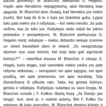
pačios griuvėsių? M. Blanchot, sekdamas G. Hegeliu,
mąsto apie literatūros nepagrįstumą, apie literatūrą kaip
apgaulę. M. Blanchot daro išvadą, kad literatūra yra niekis
(
nulle
). Bet kaip tik iš to ir kyla jos išskirtinė galia. Lygiai
toks pats niekis yra ir rašytojas, – kol nieko nerašo. Jis pats
nežino, kas jis toks yra. Rašytojas sėda rašyti be jokios
prielaidos ir perspektyvos. M. Blanchot perfrazuoja G.
Hegelio mintį: rašytojas – niekis, dirbantis niekyje (
comme
„
un néant travaillant dans le néant
).
Jis neegzistuoja
skyrium nuo savo kūrinio, bet kaip tada gali egzistuoti
1
–
kūrinys?“
retoriškai klausia M. Blanchot. Ir cituoja G.
Hegelį, kuris teigęs, kad vienintelė niekio įveika yra pats
rašymo veiksmas, – nemąstant nei apie sąlygas, nei apie
pradžią, nei apie priemones, nei apie rezultatą. Taip
išsiveržiama iš užburto rato. Tada, kai gimsta kūrinys,
gimsta ir rašytojas. Rašytojas sutampa su savo knyga. M.
Blanchot nurodo į F. Kafkos ištartą frazę „Jis žiūrėjo per
langą“, kuri, anot jo, ir sukūrė autorių. Bet F. Kafka čia
minimas tik kaip pavyzdys. M. Blanchot domina kūrinio ir