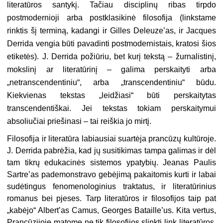
literatūros santykį. Tačiau disciplinų ribas tirpdo
postmodernioji arba postklasikinė filosofija (linkstame
rinktis šį terminą, kadangi ir Gilles Deleuze’as, ir Jacques
Derrida vengia būti pavadinti postmodernistais, kratosi šios
etiketės). J. Derrida požiūriu, bet kurį tekstą – žurnalistinį,
mokslinį ar literatūrinį – galima perskaityti arba
„netranscendentiniu“, arba „transcendentiniu“ būdu.
Kiekvienas tekstas „leidžiasi“ būti perskaitytas
transcendentiškai. Jei tekstas tokiam perskaitymui
absoliučiai priešinasi – tai reiškia jo mirtį.
Filosofija ir literatūra labiausiai suartėja prancūzų kultūroje.
J. Derrida pabrėžia, kad jų susitikimas tampa galimas ir dėl
tam tikrų edukacinės sistemos ypatybių. Jeanas Paulis
Sartre’as pademonstravo gebėjimą pakaitomis kurti ir labai
sudėtingus fenomenologinius traktatus, ir literatūrinius
romanus bei pjeses. Tarp literatūros ir filosofijos taip pat
„kabėjo“ Albert’as Camus, Georges Bataille’us. Kita vertus,
Prancūzijoje matome ne tik filosofijos slinktį link literatūros,