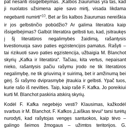
„
pat nesanti išsigelbėjimas.
Kalbos žiaurumas yra tas, kad
ji nuolatos užsimena apie savo mirtį, visada likdama
10
negebanti numirti“
. Bet ar šis kalbos žiaurumas nereiškia
ir jos gelbstinčio pobūdžio? Ar galima literatūra kaip
išsigelbėjimas? Galbūt literatūra gelbsti tuo, kad, įsitraukęs
į šį literatūros negalimybės žaidimą, rašantysis
kvestionuoja savo paties egzistencijos pamatus. Rašyti –
tai rizikuoti savo paties egzistencija, užbaigia M. Blanchot
skyrių „Kafka ir literatūra“. Tačiau, kita vertus, nepaisant
nieko, rašantysis pačiu rašymu įrodo ne tik literatūros
negalimybę, ne tik griuvimą ir suirimą, bet ir amžinumą bei
gėrį. Ši rašymo dviprasmybė įtraukia ir gelbsti. Ypač tuos,
kurie rašo iš nevilties. Taip, kaip rašė F. Kafka. Jo poreikiui
kurti M. Blanchot paskiria atskirą skyrių.
Kodėl F. Kafka negebėjo vesti? Klausimas, kažkodėl
svarbus ir M. Blanchot. F. Kafkos „Laiškas tėvui“ tarsi turėtų
nurodyti, kad rašytojas vengęs santuokos, kaip tėvo –
galingo šeimos žmogaus – užimtos teritorijos. G.