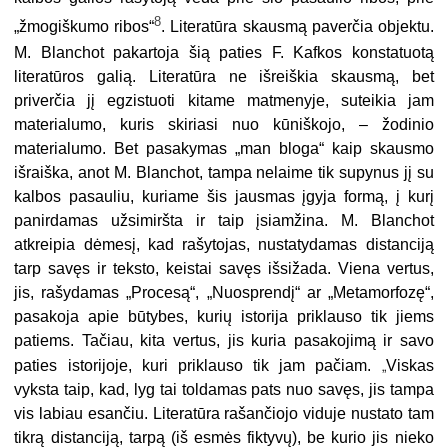
8
„žmogiškumo ribos“
. Literatūra skausmą paverčia objektu.
M. Blanchot pakartoja šią paties F. Kafkos konstatuotą
literatūros galią. Literatūra ne išreiškia skausmą, bet
priverčia jį egzistuoti kitame matmenyje, suteikia jam
materialumo, kuris skiriasi nuo kūniškojo, – žodinio
materialumo. Bet pasakymas „man bloga“ kaip skausmo
išraiška, anot M. Blanchot, tampa nelaime tik supynus jį su
kalbos pasauliu, kuriame šis jausmas įgyja formą, į kurį
panirdamas užsimiršta ir taip įsiamžina. M. Blanchot
atkreipia dėmesį, kad rašytojas, nustatydamas distanciją
tarp savęs ir teksto, keistai savęs išsižada. Viena vertus,
jis, rašydamas „Procesą“, „Nuosprendį“ ar „Metamorfozę“,
pasakoja apie būtybes, kurių istorija priklauso tik jiems
patiems. Tačiau, kita vertus, jis kuria pasakojimą ir savo
„
paties istorijoje, kuri priklauso tik jam pačiam.
Viskas
vyksta taip, kad, lyg tai toldamas pats nuo savęs, jis tampa
vis labiau esančiu. Literatūra rašančiojo viduje nustato tam
tikrą distanciją, tarpą (iš esmės fiktyvų), be kurio jis nieko