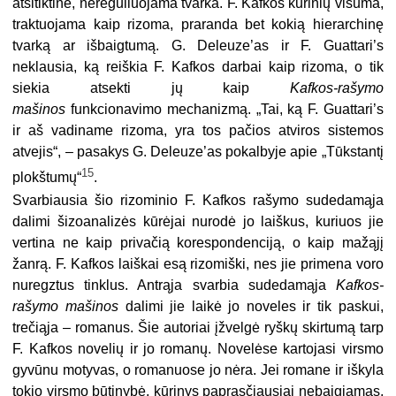
atsitiktine, nereguliuojama tvarka. F. Kafkos kūrinių visuma,
traktuojama kaip rizoma, praranda bet kokią hierarchinę
tvarką ar išbaigtumą. G. Deleuze’as ir F. Guattari’s
neklausia, ką reiškia F. Kafkos darbai kaip rizoma, o tik
siekia atsekti jų kaip
Kafkos-rašymo
mašinos
funkcionavimo mechanizmą. „Tai, ką F. Guattari’s
ir aš vadiname rizoma, yra tos pačios atviros sistemos
atvejis“, – pasakys G. Deleuze’as pokalbyje apie „Tūkstantį
15
plokštumų“
.
Svarbiausia šio rizominio F. Kafkos rašymo sudedamąja
dalimi šizoanalizės kūrėjai nurodė jo laiškus, kuriuos jie
vertina ne kaip privačią korespondenciją, o kaip mažąjį
žanrą. F. Kafkos laiškai esą rizomiški, nes jie primena voro
nuregztus tinklus. Antrąja svarbia sudedamąja
Kafkos-
rašymo mašinos
dalimi jie laikė jo noveles ir tik paskui,
trečiąja – romanus. Šie autoriai įžvelgė ryškų skirtumą tarp
F. Kafkos novelių ir jo romanų. Novelėse kartojasi virsmo
gyvūnu motyvas, o romanuose jo nėra. Jei romane ir iškyla
tokio virsmo būtinybė, kūrinys paprasčiausiai nebaigiamas,