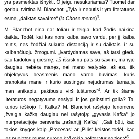
yra pasmerktas išnykti. O jeigu nesukuriamas? Tuomet dar
geriau, tvirtina M. Blanchot: „Tyla ir nebūtis ir yra literatūros
3
esmė, „daiktas savaime“ (
la Chose meme
)
.
M. Blanchot eina dar toliau ir teigia, kad žodis naikina
daiktą. Todėl, kai kas nors kalba savo vardu, per jį kalba
mirtis, nes žodžiai sukuria distanciją ir su daiktais, ir su
„
kalbančiuoju žmogumi.
Įvardydamas save, aš tarsi giedu
sau laidotuvių giesmę: aš išsiskiriu pats su savimi, manyje
daugiau nebėra manęs, nei mano realybės, aš esu tik
objektyvus beasmenis mano vardo buvimas, kuris
pranoksta mane ir kurio sustingęs nejudrumas tarnauja
4
man antkapiu, pakibusiu virš tuštumos“
. Ar tik šiame
literatūros negatyvume neslypi ir jos gelbstinti galia? Ta,
kurios ieškojo F. Kafka? M. Blanchot rašytojo fenomene
įžvelgia kažką daugiau nei rašytoją: „gyvasis Kafka“ jo
„
interpretacijoje persveria „rašantįjį Kafką“.
Gali būti, kad
tokios knygos kaip „Procesas“ ar „Pilis“ keistos todėl, kad
5
jos nuolatos mums nurodo kažkokią neliteratūrinę tiesą“
.