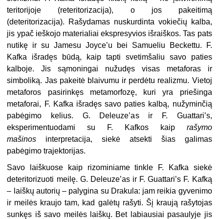
teritorijoje (reteritorizacija), o jos pakeitimą
(deteritorizacija). Rašydamas nuskurdinta vokiečių kalba,
jis ypač ieškojo materialiai ekspresyvios išraiškos. Tas pats
nutikę ir su Jamesu Joyce’u bei Samueliu Beckettu. F.
Kafka išradęs būdą, kaip tapti svetimšaliu savo paties
kalboje. Jis sąmoningai nužudęs visas metaforas ir
simboliką. Jas pakeitė blaivumu ir perdėtu realizmu. Vietoj
metaforos pasirinkęs metamorfozę, kuri yra priešinga
metaforai, F. Kafka išradęs savo paties kalbą, nužyminčią
pabėgimo kelius. G. Deleuze’as ir F. Guattari’s,
eksperimentuodami su F. Kafkos kaip
rašymo
mašinos
interpretacija, siekė atsekti šias galimas
pabėgimo trajektorijas.
Savo laiškuose kaip rizominiame tinkle F. Kafka siekė
deteritorizuoti meilę. G. Deleuze’as ir F. Guattari’s F. Kafką
– laiškų autorių – palygina su Drakula: jam reikia gyvenimo
ir meilės kraujo tam, kad galėtų rašyti. Šį kraują rašytojas
sunkęs iš savo meilės laiškų. Bet labiausiai pasaulyje jis