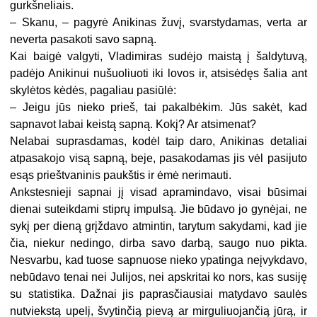
gurkšneliais.
– Skanu, – pagyrė Anikinas žuvį, svarstydamas, verta ar
neverta pasakoti savo sapną.
Kai baigė valgyti, Vladimiras sudėjo maistą į šaldytuvą,
padėjo Anikinui nušuoliuoti iki lovos ir, atsisėdęs šalia ant
skylėtos kėdės, pagaliau pasiūlė:
– Jeigu jūs nieko prieš, tai pakalbėkim. Jūs sakėt, kad
sapnavot labai keistą sapną. Kokį? Ar atsimenat?
Nelabai suprasdamas, kodėl taip daro, Anikinas detaliai
atpasakojo visą sapną, beje, pasakodamas jis vėl pasijuto
esąs prieštvaninis paukštis ir ėmė nerimauti.
Ankstesnieji sapnai jį visad apramindavo, visai būsimai
dienai suteikdami stiprų impulsą. Jie būdavo jo gynėjai, ne
sykį per dieną grįždavo atmintin, tarytum sakydami, kad jie
čia, niekur nedingo, dirba savo darbą, saugo nuo pikta.
Nesvarbu, kad tuose sapnuose nieko ypatinga neįvykdavo,
nebūdavo tenai nei Julijos, nei apskritai ko nors, kas susiję
su statistika. Dažnai jis paprasčiausiai matydavo saulės
nutviekstą upelį, švytinčią pievą ar mirguliuojančią jūrą, ir