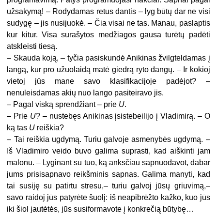
užsakymą! – Rodydamas retus dantis – lyg būtų dar ne visi
sudygę – jis nusijuokė. – Čia visai ne tas. Manau, paslaptis
kur kitur. Visa surašytos medžiagos gausa turėtų padėti
atskleisti tiesą.
– Skauda koją, – tyčia pasiskundė Anikinas žvilgteldamas į
langą, kur pro užuolaidą matė giedrą ryto dangų. – Ir kokioj
vietoj jūs mane savo klasifikacijoje padėjot? –
nenuleisdamas akių nuo lango pasiteiravo jis.
– Pagal viską sprendžiant – prie
U
.
– Prie
U
? – nustebęs Anikinas įsistebeilijo į Vladimirą. – O
ką tas
U
reiškia?
– Tai reiškia ugdymą. Turiu galvoje asmenybės ugdymą. –
Iš Vladimiro veido buvo galima suprasti, kad aiškinti jam
malonu. – Lyginant su tuo, ką anksčiau sapnuodavot, dabar
jums prisisapnavo reikšminis sapnas. Galima manyti, kad
tai susiję su patirtu stresu,– turiu galvoj jūsų griuvimą,–
savo raidoj jūs patyrėte šuolį: iš neapibrėžto kažko, kuo jūs
iki šiol jautėtės, jūs susiformavote į konkrečią būtybę…