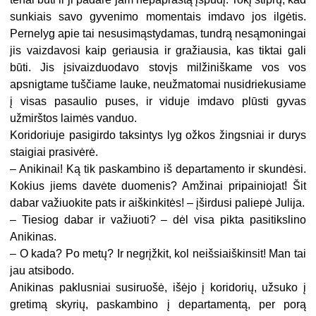
sunkiais savo gyvenimo momentais imdavo jos ilgėtis.
Pernelyg apie tai nesusimąstydamas, tundrą nesąmoningai
jis vaizdavosi kaip geriausia ir gražiausia, kas tiktai gali
būti. Jis įsivaizduodavo stovįs milžiniškame vos vos
apsnigtame tuščiame lauke, neužmatomai nusidriekusiame
į visas pasaulio puses, ir viduje imdavo plūsti gyvas
užmirštos laimės vanduo.
Koridoriuje pasigirdo taksintys lyg ožkos žingsniai ir durys
staigiai prasivėrė.
– Anikinai! Ką tik paskambino iš departamento ir skundėsi.
Kokius jiems davėte duomenis? Amžinai pripainiojat! Šit
dabar važiuokite pats ir aiškinkitės! – įširdusi paliepė Julija.
– Tiesiog dabar ir važiuoti? – dėl visa pikta pasitikslino
Anikinas.
– O kada? Po metų? Ir negrįžkit, kol neišsiaiškinsit! Man tai
jau atsibodo.
Anikinas paklusniai susiruošė, išėjo į koridorių, užsuko į
gretimą skyrių, paskambino į departamentą, per porą