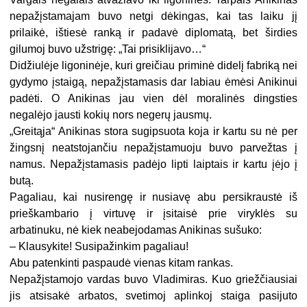
nepažįstamajam buvo netgi dėkingas, kai tas laiku jį
prilaikė, ištiesė ranką ir padavė diplomatą, bet širdies
gilumoj buvo užstrigę: „Tai prisiklijavo…“
Didžiulėje ligoninėje, kuri greičiau priminė didelį fabriką nei
gydymo įstaigą, nepažįstamasis dar labiau ėmėsi Anikinui
padėti. O Anikinas jau vien dėl moralinės dingsties
negalėjo jausti kokių nors negerų jausmų.
„Greitąja“ Anikinas stora sugipsuota koja ir kartu su nė per
žingsnį neatstojančiu nepažįstamuoju buvo parvežtas į
namus. Nepažįstamasis padėjo lipti laiptais ir kartu įėjo į
butą.
Pagaliau, kai nusirengę ir nusiavę abu persikraustė iš
prieškambario į virtuvę ir įsitaisė prie viryklės su
arbatinuku, nė kiek neabejodamas Anikinas sušuko:
– Klausykite! Susipažinkim pagaliau!
Abu patenkinti paspaudė vienas kitam rankas.
Nepažįstamojo vardas buvo Vladimiras. Kuo griežčiausiai
jis atsisakė arbatos, svetimoj aplinkoj staiga pasijuto