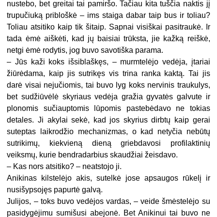
nustebo, bet greitai tai pamiršo. Tačiau kita tuščia naktis jį
trupučiuką pribloškė – ims staiga dabar taip bus ir toliau?
Toliau atsitiko kaip tik šitaip. Sapnai visiškai pasitraukė. Ir
tada ėmė aiškėti, kad jų baisiai trūksta, jie kažką reiškė,
netgi ėmė rodytis, jog buvo savotiška parama.
– Jūs kaži koks išsiblaškęs, – murmtelėjo vedėja, įtariai
žiūrėdama, kaip jis sutrikęs vis trina ranka kaktą. Tai jis
darė visai nejučiomis, tai buvo lyg koks nervinis traukulys,
bet sudžiūvėlė skyriaus vedėja gražia gyvatės galvute ir
plonomis sučiauptomis lūpomis pastebėdavo ne tokias
detales. Ji akylai sekė, kad jos skyrius dirbtų kaip gerai
suteptas laikrodžio mechanizmas, o kad netyčia nebūtų
sutrikimų, kiekvieną dieną griebdavosi profilaktinių
veiksmų, kurie bendradarbius skaudžiai žeisdavo.
– Kas nors atsitiko? – neatstojo ji.
Anikinas kilstelėjo akis, sutelkė jose apsaugos rūkelį ir
nusišypsojęs papurtė galvą.
Julijos, – toks buvo vedėjos vardas, – veide šmėstelėjo su
pasidygėjimu sumišusi abejonė. Bet Anikinui tai buvo ne