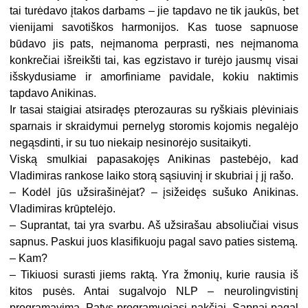
tai turėdavo įtakos darbams – jie tapdavo ne tik jaukūs, bet
vienijami savotiškos harmonijos. Kas tuose sapnuose
būdavo jis pats, neįmanoma perprasti, nes neįmanoma
konkrečiai išreikšti tai, kas egzistavo ir turėjo jausmų visai
išskydusiame ir amorfiniame pavidale, kokiu naktimis
tapdavo Anikinas.
Ir tasai staigiai atsiradęs pterozauras su ryškiais plėviniais
sparnais ir skraidymui pernelyg storomis kojomis negalėjo
negąsdinti, ir su tuo niekaip nesinorėjo susitaikyti.
Viską smulkiai papasakojęs Anikinas pastebėjo, kad
Vladimiras rankose laiko storą sąsiuvinį ir skubriai į jį rašo.
– Kodėl jūs užsirašinėjat? – įsižeidęs sušuko Anikinas.
Vladimiras krūptelėjo.
– Suprantat, tai yra svarbu. Aš užsirašau absoliučiai visus
sapnus. Paskui juos klasifikuoju pagal savo paties sistemą.
– Kam?
– Tikiuosi surasti jiems raktą. Yra žmonių, kurie rausia iš
kitos pusės. Antai sugalvojo NLP – neurolingvistinį
programavimą. Patys programuojasi nakčiai. Sapnai pagal