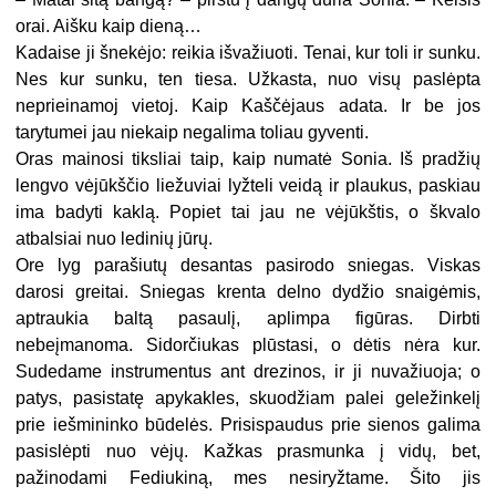
orai. Aišku kaip dieną…
Kadaise ji šnekėjo: reikia išvažiuoti. Tenai, kur toli ir sunku.
Nes kur sunku, ten tiesa. Užkasta, nuo visų paslėpta
neprieinamoj vietoj. Kaip Kaščėjaus adata. Ir be jos
tarytumei jau niekaip negalima toliau gyventi.
Oras mainosi tiksliai taip, kaip numatė Sonia. Iš pradžių
lengvo vėjūkščio liežuviai lyžteli veidą ir plaukus, paskiau
ima badyti kaklą. Popiet tai jau ne vėjūkštis, o škvalo
atbalsiai nuo ledinių jūrų.
Ore lyg parašiutų desantas pasirodo sniegas. Viskas
darosi greitai. Sniegas krenta delno dydžio snaigėmis,
aptraukia baltą pasaulį, aplimpa figūras. Dirbti
nebeįmanoma. Sidorčiukas plūstasi, o dėtis nėra kur.
Sudedame instrumentus ant drezinos, ir ji nuvažiuoja; o
patys, pasistatę apykakles, skuodžiam palei geležinkelį
prie iešmininko būdelės. Prisispaudus prie sienos galima
pasislėpti nuo vėjų. Kažkas prasmunka į vidų, bet,
pažinodami Fediukiną, mes nesiryžtame. Šito jis