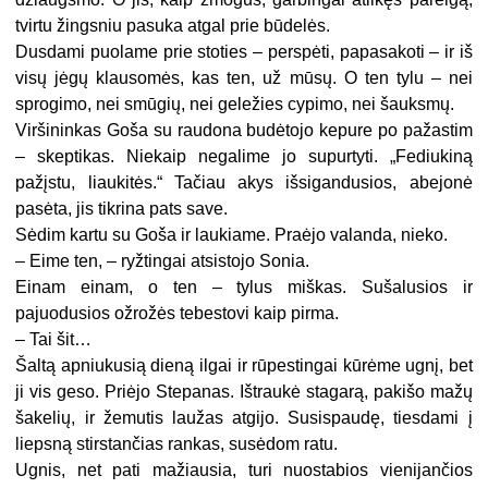
tvirtu žingsniu pasuka atgal prie būdelės.
Dusdami puolame prie stoties – perspėti, papasakoti – ir iš
visų jėgų klausomės, kas ten, už mūsų. O ten tylu – nei
sprogimo, nei smūgių, nei geležies cypimo, nei šauksmų.
Viršininkas Goša su raudona budėtojo kepure po pažastim
– skeptikas. Niekaip negalime jo supurtyti. „Fediukiną
pažįstu, liaukitės.“ Tačiau akys išsigandusios, abejonė
pasėta, jis tikrina pats save.
Sėdim kartu su Goša ir laukiame. Praėjo valanda, nieko.
– Eime ten, – ryžtingai atsistojo Sonia.
Einam einam, o ten – tylus miškas. Sušalusios ir
pajuodusios ožrožės tebestovi kaip pirma.
– Tai šit…
Šaltą apniukusią dieną ilgai ir rūpestingai kūrėme ugnį, bet
ji vis geso. Priėjo Stepanas. Ištraukė stagarą, pakišo mažų
šakelių, ir žemutis laužas atgijo. Susispaudę, tiesdami į
liepsną stirstančias rankas, susėdom ratu.
Ugnis, net pati mažiausia, turi nuostabios vienijančios