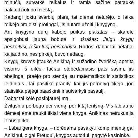
minučių sutvarkė reikalus ir ramia sąžine patraukė
paklaidžioti po miestą.
Kadangi jokių svarbių planų tai dienai neturėjo, o laiką
reikėjo praleisti protingai, jis nutarė užeiti į knygyną.
Ant knygyno durų kabojo puikus plakatas – skarele
apsigobusi jauna bobutė ir užrašas:
Jeigu knygų
neskaitysi, rašto tuoj neišmanysi.
Rodos, dabar tai nelabai
ką jaudino, nes pirkėjų buvo nedaug.
Knygų krūvos įtraukė Anikiną ir sužadino žvėrišką apetitą
visoms iš eilės. Tačiau stebėdamasis pats savim, jis
abejingai praėjo pro stendą su matematikos ir statistikos
leidiniais. Tai pasiliko praeity, kai jis pernelyg tikėjo, jog
statistika pajėgi paaiškinti ir sutvarkyti pasaulį.
Dabar tai kėlė pasibjaurėjimą.
Žvilgsniu perbėgo per vieną, per kitą lentyną. Vis labiau jo
dėmesį ėmė traukti tiktai viena knyga. Anikinas netrukus ją
ir nusipirko.
– Labai gera knyga, – norėdama pasakyti komplimentą gal
Anikinui, o gal Freudui, knygos autoriui, pagyrė kasininkė.