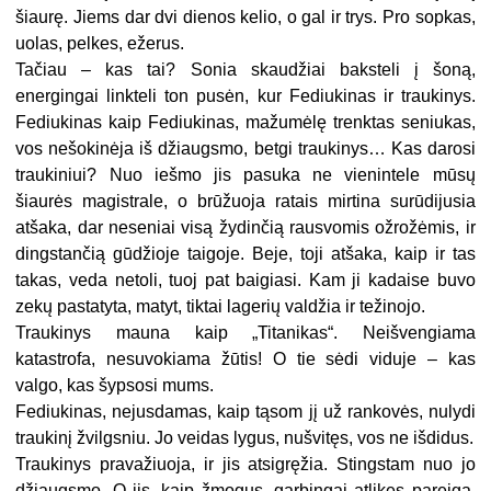
šiaurę. Jiems dar dvi dienos kelio, o gal ir trys. Pro sopkas,
uolas, pelkes, ežerus.
Tačiau – kas tai? Sonia skaudžiai baksteli į šoną,
energingai linkteli ton pusėn, kur Fediukinas ir traukinys.
Fediukinas kaip Fediukinas, mažumėlę trenktas seniukas,
vos nešokinėja iš džiaugsmo, betgi traukinys… Kas darosi
traukiniui? Nuo iešmo jis pasuka ne vienintele mūsų
šiaurės magistrale, o brūžuoja ratais mirtina surūdijusia
atšaka, dar neseniai visą žydinčią rausvomis ožrožėmis, ir
dingstančią gūdžioje taigoje. Beje, toji atšaka, kaip ir tas
takas, veda netoli, tuoj pat baigiasi. Kam ji kadaise buvo
zekų pastatyta, matyt, tiktai lagerių valdžia ir težinojo.
Traukinys mauna kaip „Titanikas“. Neišvengiama
katastrofa, nesuvokiama žūtis! O tie sėdi viduje – kas
valgo, kas šypsosi mums.
Fediukinas, nejusdamas, kaip tąsom jį už rankovės, nulydi
traukinį žvilgsniu. Jo veidas lygus, nušvitęs, vos ne išdidus.
Traukinys pravažiuoja, ir jis atsigręžia. Stingstam nuo jo
džiaugsmo. O jis, kaip žmogus, garbingai atlikęs pareigą,