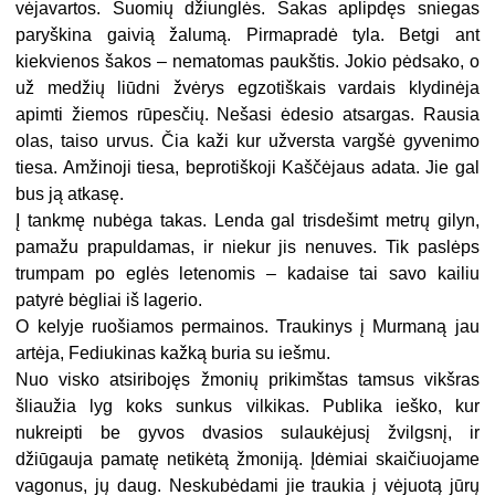
vėjavartos. Suomių džiunglės. Šakas aplipdęs sniegas
paryškina gaivią žalumą. Pirmapradė tyla. Betgi ant
kiekvienos šakos – nematomas paukštis. Jokio pėdsako, o
už medžių liūdni žvėrys egzotiškais vardais klydinėja
apimti žiemos rūpesčių. Nešasi ėdesio atsargas. Rausia
olas, taiso urvus. Čia kaži kur užversta vargšė gyvenimo
tiesa. Amžinoji tiesa, beprotiškoji Kaščėjaus adata. Jie gal
bus ją atkasę.
Į tankmę nubėga takas. Lenda gal trisdešimt metrų gilyn,
pamažu prapuldamas, ir niekur jis nenuves. Tik paslėps
trumpam po eglės letenomis – kadaise tai savo kailiu
patyrė bėgliai iš lagerio.
O kelyje ruošiamos permainos. Traukinys į Murmaną jau
artėja, Fediukinas kažką buria su iešmu.
Nuo visko atsiribojęs žmonių prikimštas tamsus vikšras
šliaužia lyg koks sunkus vilkikas. Publika ieško, kur
nukreipti be gyvos dvasios sulaukėjusį žvilgsnį, ir
džiūgauja pamatę netikėtą žmoniją. Įdėmiai skaičiuojame
vagonus, jų daug. Neskubėdami jie traukia į vėjuotą jūrų