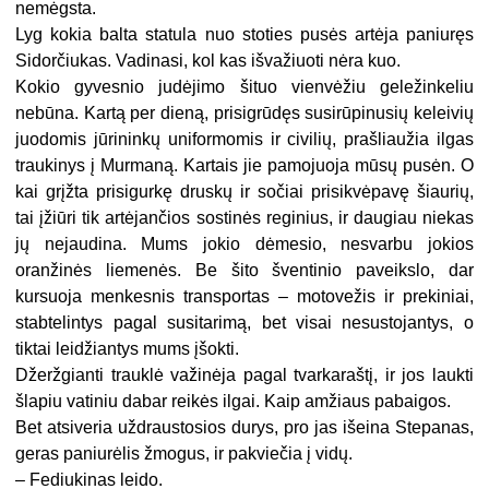
nemėgsta.
Lyg kokia balta statula nuo stoties pusės artėja paniuręs
Sidorčiukas. Vadinasi, kol kas išvažiuoti nėra kuo.
Kokio gyvesnio judėjimo šituo vienvėžiu geležinkeliu
nebūna. Kartą per dieną, prisigrūdęs susirūpinusių keleivių
juodomis jūrininkų uniformomis ir civilių, prašliaužia ilgas
traukinys į Murmaną. Kartais jie pamojuoja mūsų pusėn. O
kai grįžta prisigurkę druskų ir sočiai prisikvėpavę šiaurių,
tai įžiūri tik artėjančios sostinės reginius, ir daugiau niekas
jų nejaudina. Mums jokio dėmesio, nesvarbu jokios
oranžinės liemenės. Be šito šventinio paveikslo, dar
kursuoja menkesnis transportas – motovežis ir prekiniai,
stabtelintys pagal susitarimą, bet visai nesustojantys, o
tiktai leidžiantys mums įšokti.
Džeržgianti trauklė važinėja pagal tvarkaraštį, ir jos laukti
šlapiu vatiniu dabar reikės ilgai. Kaip amžiaus pabaigos.
Bet atsiveria uždraustosios durys, pro jas išeina Stepanas,
geras paniurėlis žmogus, ir pakviečia į vidų.
– Fediukinas leido.