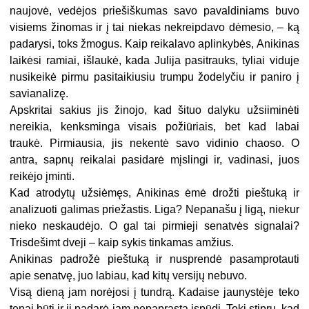
naujovė, vedėjos priešiškumas savo pavaldiniams buvo
visiems žinomas ir į tai niekas nekreipdavo dėmesio, – ką
padarysi, toks žmogus. Kaip reikalavo aplinkybės, Anikinas
laikėsi ramiai, išlaukė, kada Julija pasitrauks, tyliai viduje
nusikeikė pirmu pasitaikiusiu trumpu žodelyčiu ir paniro į
savianalizę.
Apskritai sakius jis žinojo, kad šituo dalyku užsiiminėti
nereikia, kenksminga visais požiūriais, bet kad labai
traukė. Pirmiausia, jis nekentė savo vidinio chaoso. O
antra, sapnų reikalai pasidarė mįslingi ir, vadinasi, juos
reikėjo įminti.
Kad atrodytų užsiėmęs, Anikinas ėmė drožti pieštuką ir
analizuoti galimas priežastis. Liga? Nepanašu į ligą, niekur
nieko neskaudėjo. O gal tai pirmieji senatvės signalai?
Trisdešimt dveji – kaip sykis tinkamas amžius.
Anikinas padrožė pieštuką ir nusprendė pasamprotauti
apie senatvę, juo labiau, kad kitų versijų nebuvo.
Visą dieną jam norėjosi į tundrą. Kadaise jaunystėje teko
tenai būti ir ji padarė jam nepaprastą įspūdį. Tokį stiprų, kad