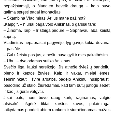
nepažįstamąjį, o šiandien beveik draugą – kaip buvo
galima spręsti pagal intonacijas.
– Skambina Vladimiras. Ar jūs mane pažinot?
„Kaipgi“, – niūriai pagalvojo Anikinas, o garsiai tarė:
– Žinoma. Taip. – Ir staiga pridūrė: – Sapnavau labai keistą
sapną.
Vladimiras nepaprastai pagyvėjo, lyg gavęs kokią dovaną,
ir pasiūlė:
– Gal užeisiu pas jus, atnešiu pavalgyti ir mes pakalbėsim.
– Uhu, – dvejodamas sutiko Anikinas.
Svečio ilgai laukti nereikėjo. Jis atnešė šviežių bandelių,
pieno ir keptos žuvies. Kaip ir vakar, mielai ėmėsi
šeimininkauti, išvirė arbatos, padėjo Anikinui nusiprausti,
pasodino už stalo, žiūrėdamas, kad tam būtų patogu sėdėti
ir kad jis gerai valgytų.
Jisai pats, nors buvo daug kartų raginamas, valgio
atsisakė, išgėrė tiktai karštos kavos, palaimingai
laikydamas puodelį abiem rankom ir siurbčiodamas mažais