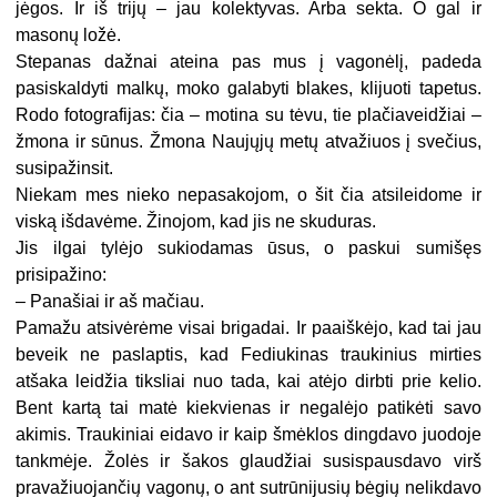
jėgos. Ir iš trijų – jau kolektyvas. Arba sekta. O gal ir
masonų ložė.
Stepanas dažnai ateina pas mus į vagonėlį, padeda
pasiskaldyti malkų, moko galabyti blakes, klijuoti tapetus.
Rodo fotografijas: čia – motina su tėvu, tie plačiaveidžiai –
žmona ir sūnus. Žmona Naujųjų metų atvažiuos į svečius,
susipažinsit.
Niekam mes nieko nepasakojom, o šit čia atsileidome ir
viską išdavėme. Žinojom, kad jis ne skuduras.
Jis ilgai tylėjo sukiodamas ūsus, o paskui sumišęs
prisipažino:
– Panašiai ir aš mačiau.
Pamažu atsivėrėme visai brigadai. Ir paaiškėjo, kad tai jau
beveik ne paslaptis, kad Fediukinas traukinius mirties
atšaka leidžia tiksliai nuo tada, kai atėjo dirbti prie kelio.
Bent kartą tai matė kiekvienas ir negalėjo patikėti savo
akimis. Traukiniai eidavo ir kaip šmėklos dingdavo juodoje
tankmėje. Žolės ir šakos glaudžiai susispausdavo virš
pravažiuojančių vagonų, o ant sutrūnijusių bėgių nelikdavo