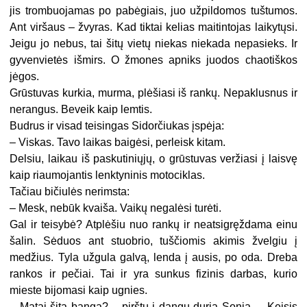
jis trombuojamas po pabėgiais, juo užpildomos tuštumos.
Ant viršaus – žvyras. Kad tiktai kelias maitintojas laikytųsi.
Jeigu jo nebus, tai šitų vietų niekas niekada nepasieks. Ir
gyvenvietės išmirs. O žmones apniks juodos chaotiškos
jėgos.
Grūstuvas kurkia, murma, plėšiasi iš rankų. Nepaklusnus ir
nerangus. Beveik kaip lemtis.
Budrus ir visad teisingas Sidorčiukas įspėja:
– Viskas. Tavo laikas baigėsi, perleisk kitam.
Delsiu, laikau iš paskutiniųjų, o grūstuvas veržiasi į laisvę
kaip riaumojantis lenktyninis motociklas.
Tačiau bičiulės nerimsta:
– Mesk, nebūk kvaiša. Vaikų negalėsi turėti.
Gal ir teisybė? Atplėšiu nuo rankų ir neatsigręždama einu
šalin. Sėduos ant stuobrio, tuščiomis akimis žvelgiu į
medžius. Tyla užgula galvą, lenda į ausis, po oda. Dreba
rankos ir pečiai. Tai ir yra sunkus fizinis darbas, kurio
mieste bijomasi kaip ugnies.
– Matai šitą bangą? – pirštu į dangų duria Sonia. – Keisis