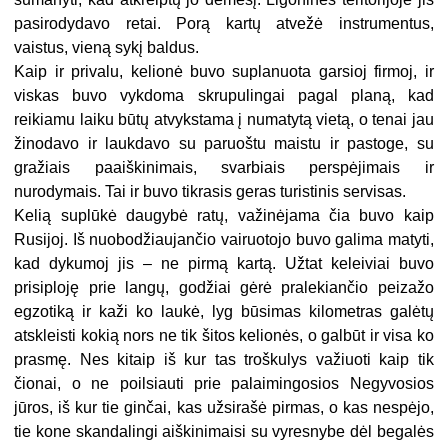
pasirodydavo retai. Porą kartų atvežė instrumentus,
vaistus, vieną sykį baldus.
Kaip ir privalu, kelionė buvo suplanuota garsioj firmoj, ir
viskas buvo vykdoma skrupulingai pagal planą, kad
reikiamu laiku būtų atvykstama į numatytą vietą, o tenai jau
žinodavo ir laukdavo su paruoštu maistu ir pastoge, su
gražiais paaiškinimais, svarbiais perspėjimais ir
nurodymais. Tai ir buvo tikrasis geras turistinis servisas.
Kelią suplūkė daugybė ratų, važinėjama čia buvo kaip
Rusijoj. Iš nuobodžiaujančio vairuotojo buvo galima matyti,
kad dykumoj jis – ne pirmą kartą. Užtat keleiviai buvo
prisiploję prie langų, godžiai gėrė pralekiančio peizažo
egzotiką ir kaži ko laukė, lyg būsimas kilometras galėtų
atskleisti kokią nors ne tik šitos kelionės, o galbūt ir visa ko
prasmę. Nes kitaip iš kur tas troškulys važiuoti kaip tik
čionai, o ne poilsiauti prie palaimingosios Negyvosios
jūros, iš kur tie ginčai, kas užsirašė pirmas, o kas nespėjo,
tie kone skandalingi aiškinimaisi su vyresnybe dėl begalės