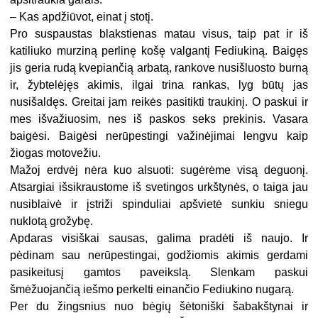
– Kas apdžiūvot, einat į stotį.
Pro suspaustas blakstienas matau visus, taip pat ir iš
katiliuko murziną perlinę košę valgantį Fediukiną. Baigęs
jis geria rudą kvepiančią arbatą, rankove nusišluosto burną
ir, žybtelėjęs akimis, ilgai trina rankas, lyg būtų jas
nusišaldęs. Greitai jam reikės pasitikti traukinį. O paskui ir
mes išvažiuosim, nes iš paskos seks prekinis. Vasara
baigėsi. Baigėsi nerūpestingi važinėjimai lengvu kaip
žiogas motovežiu.
Mažoj erdvėj nėra kuo alsuoti: sugėrėme visą deguonį.
Atsargiai išsikraustome iš svetingos urkštynės, o taiga jau
nusiblaivė ir įstriži spinduliai apšvietė sunkiu sniegu
nuklotą grožybę.
Apdaras visiškai sausas, galima pradėti iš naujo. Ir
pėdinam sau nerūpestingai, godžiomis akimis gerdami
pasikeitusį gamtos paveikslą. Slenkam paskui
šmėžuojančią iešmo perkelti einančio Fediukino nugarą.
Per du žingsnius nuo bėgių šėtoniški šabakštynai ir