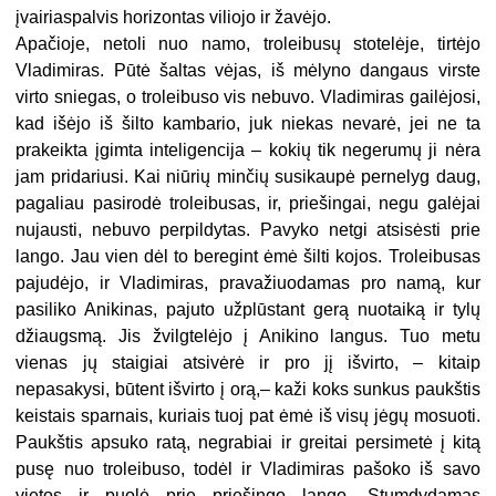
įvairiaspalvis horizontas viliojo ir žavėjo.
Apačioje, netoli nuo namo, troleibusų stotelėje, tirtėjo
Vladimiras. Pūtė šaltas vėjas, iš mėlyno dangaus virste
virto sniegas, o troleibuso vis nebuvo. Vladimiras gailėjosi,
kad išėjo iš šilto kambario, juk niekas nevarė, jei ne ta
prakeikta įgimta inteligencija – kokių tik negerumų ji nėra
jam pridariusi. Kai niūrių minčių susikaupė pernelyg daug,
pagaliau pasirodė troleibusas, ir, priešingai, negu galėjai
nujausti, nebuvo perpildytas. Pavyko netgi atsisėsti prie
lango. Jau vien dėl to beregint ėmė šilti kojos. Troleibusas
pajudėjo, ir Vladimiras, pravažiuodamas pro namą, kur
pasiliko Anikinas, pajuto užplūstant gerą nuotaiką ir tylų
džiaugsmą. Jis žvilgtelėjo į Anikino langus. Tuo metu
vienas jų staigiai atsivėrė ir pro jį išvirto, – kitaip
nepasakysi, būtent išvirto į orą,– kaži koks sunkus paukštis
keistais sparnais, kuriais tuoj pat ėmė iš visų jėgų mosuoti.
Paukštis apsuko ratą, negrabiai ir greitai persimetė į kitą
pusę nuo troleibuso, todėl ir Vladimiras pašoko iš savo
vietos ir puolė prie priešingo lango. Stumdydamas