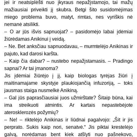
jei ir neatsiplėšti nuo įkyraus nepažįstamojo, tai mažų
mažiausiai priveikti jį skubra. Betgi šito susidomėjimas
miego problema buvo, matyt, rimtas, nes vyriškis nė
nemanė atsilikti.
– O ar jūs išvis sapnuojat? – pasidomėjo labai įdėmiai
žiūrėdamas Anikinui į veidą.
– Ne. Bet anksčiau sapnuodavau, – murmtelėjo Anikinas ir
pajuto, kad darosi karšta.
– Kaip čia dabar? – nustebo nepažįstamasis. – Pradingo
sapnai? Ar tai įmanoma?
Jis įdėmiai žiūrėjo į jį, kaip biologas tyrėjas žiūri į
maitinamajame skystyje plaukiojančią infuzoriją, – toks
jausmas staiga nusmelkė Anikiną.
– Gal jūs paprasčiausiai juos užmirštate? Šitaip būna, kai
ima streikuoti atmintis. Ar kartais nepastebėjote
aterosklerozės požymių?
– Ne! – riktelėjo Anikinas ir liūdnai pagalvojo: „Šit ir jis
perprato. Sukis kaip nori, senatvė.“ Jis piktai krestelėjo
galvą, norėdamas bent kiek atšlyti nuo pašnekovo,