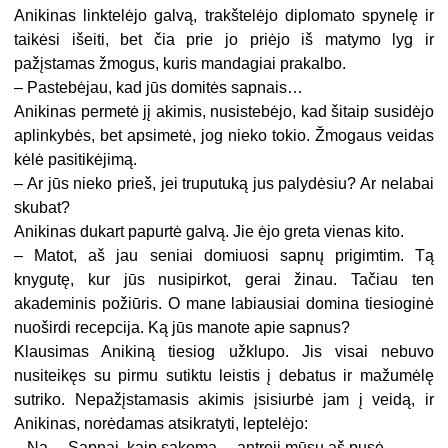
Anikinas linktelėjo galvą, trakštelėjo diplomato spynelę ir
taikėsi išeiti, bet čia prie jo priėjo iš matymo lyg ir
pažįstamas žmogus, kuris mandagiai prakalbo.
– Pastebėjau, kad jūs domitės sapnais…
Anikinas permetė jį akimis, nusistebėjo, kad šitaip susidėjo
aplinkybės, bet apsimetė, jog nieko tokio. Žmogaus veidas
kėlė pasitikėjimą.
– Ar jūs nieko prieš, jei truputuką jus palydėsiu? Ar nelabai
skubat?
Anikinas dukart papurtė galvą. Jie ėjo greta vienas kito.
– Matot, aš jau seniai domiuosi sapnų prigimtim. Tą
knygutę, kur jūs nusipirkot, gerai žinau. Tačiau ten
akademinis požiūris. O mane labiausiai domina tiesioginė
nuoširdi recepcija. Ką jūs manote apie sapnus?
Klausimas Anikiną tiesiog užklupo. Jis visai nebuvo
nusiteikęs su pirmu sutiktu leistis į debatus ir mažumėlę
sutriko. Nepažįstamasis akimis įsisiurbė jam į veidą, ir
Anikinas, norėdamas atsikratyti, leptelėjo:
– Na… Sapnai, kaip sakoma… antroji mūsų aš pusė.