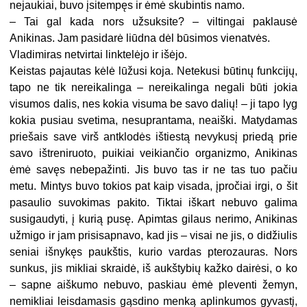
nejaukiai, buvo įsitempęs ir ėmė skubintis namo.
– Tai gal kada nors užsuksite? – viltingai paklausė
Anikinas. Jam pasidarė liūdna dėl būsimos vienatvės.
Vladimiras netvirtai linktelėjo ir išėjo.
Keistas pajautas kėlė lūžusi koja. Netekusi būtinų funkcijų,
tapo ne tik nereikalinga – nereikalinga negali būti jokia
visumos dalis, nes kokia visuma be savo dalių! – ji tapo lyg
kokia pusiau svetima, nesuprantama, neaiški. Matydamas
priešais save virš antklodės ištiestą nevykusį priedą prie
savo ištreniruoto, puikiai veikiančio organizmo, Anikinas
ėmė savęs nebepažinti. Jis buvo tas ir ne tas tuo pačiu
metu. Mintys buvo tokios pat kaip visada, įpročiai irgi, o šit
pasaulio suvokimas pakito. Tiktai iškart nebuvo galima
susigaudyti, į kurią pusę. Apimtas gilaus nerimo, Anikinas
užmigo ir jam prisisapnavo, kad jis – visai ne jis, o didžiulis
seniai išnykęs paukštis, kurio vardas pterozauras. Nors
sunkus, jis mikliai skraidė, iš aukštybių kažko dairėsi, o ko
– sapne aiškumo nebuvo, paskiau ėmė pleventi žemyn,
nemikliai leisdamasis gąsdino menką aplinkumos gyvastį,