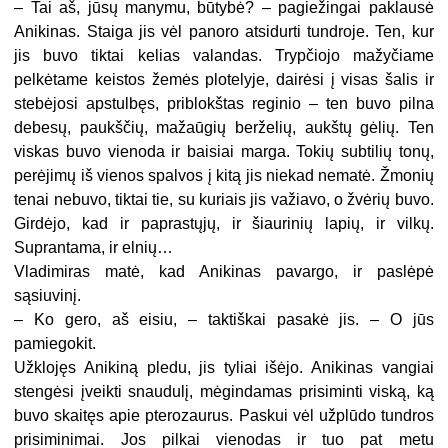
– Tai aš, jūsų manymu, būtybė? – pagiežingai paklausė
Anikinas. Staiga jis vėl panoro atsidurti tundroje. Ten, kur
jis buvo tiktai kelias valandas. Trypčiojo mažyčiame
pelkėtame keistos žemės plotelyje, dairėsi į visas šalis ir
stebėjosi apstulbęs, priblokštas reginio – ten buvo pilna
debesų, paukščių, mažaūgių berželių, aukštų gėlių. Ten
viskas buvo vienoda ir baisiai marga. Tokių subtilių tonų,
perėjimų iš vienos spalvos į kitą jis niekad nematė. Žmonių
tenai nebuvo, tiktai tie, su kuriais jis važiavo, o žvėrių buvo.
Girdėjo, kad ir paprastųjų, ir šiaurinių lapių, ir vilkų.
Suprantama, ir elnių…
Vladimiras matė, kad Anikinas pavargo, ir paslėpė
sąsiuvinį.
– Ko gero, aš eisiu, – taktiškai pasakė jis. – O jūs
pamiegokit.
Užklojęs Anikiną pledu, jis tyliai išėjo. Anikinas vangiai
stengėsi įveikti snaudulį, mėgindamas prisiminti viską, ką
buvo skaitęs apie pterozaurus. Paskui vėl užplūdo tundros
prisiminimai. Jos pilkai vienodas ir tuo pat metu