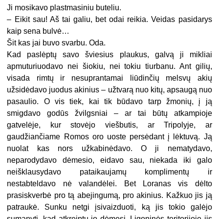
Ji mosikavo plastmasiniu buteliu.
– Eikit sau! Aš tai galiu, bet odai reikia. Veidas pasidarys
kaip sena bulvė…
Šit kas jai buvo svarbu. Oda.
Kad paslėptų savo šviesius plaukus, galvą ji mikliai
apmuturiuodavo nei šiokiu, nei tokiu tiurbanu. Ant gilių,
visada rimtų ir nesuprantamai liūdinčių melsvų akių
užsidėdavo juodus akinius – užtvarą nuo kitų, apsaugą nuo
pasaulio. O vis tiek, kai tik būdavo tarp žmonių, į ją
smigdavo godūs žvilgsniai – ar tai būtų atkampioje
gatvelėje, kur stovėjo viešbutis, ar Tripolyje, ar
gaudžiančiame Romos oro uoste persėdant į lėktuvą. Ją
nuolat kas nors užkabinėdavo. O ji nematydavo,
neparodydavo dėmesio, eidavo sau, niekada iki galo
neišklausydavo pataikaujamų komplimentų ir
nestabteldavo nė valandėlei. Bet Loranas vis dėlto
prasiskverbė pro tą abejingumą, pro akinius. Kažkuo jis ją
patraukė. Sunku netgi įsivaizduoti, ką jis tokio galėjo
sumanyti, kad atkreiptų jo dėmesį. Ligoninės teritorijoje jis