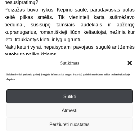
nesusipratimų?
Peizažas buvo nykus. Kepino saulė, parudavusias uolas
keitė pilkas smėlis. Tik vienintelį kartą sušmėžavo
beduinai, susisupę tamsiais audeklais ir apžergę
kupranugarius, romantiškieji liūdni keliautojai, nežinia kur
lėtai traukiantys kietu ir lygiu gruntu.
Naktį keturi vyrai, nepaisydami pavojaus, sugulė ant žemės
autobusą palikę kitiems.
Nečitailo stebėjo, kaip iš savo vietos atsistojo Snežana,
Sutikimas
susimurdė po pažastim miegmaišį ir išlipo iš autobuso.
Siekdami teikti geriausią patirtį, įrenginio informacijai saugoti ir (arba) pasiekti naudojame tokias technologijas kaip
Žvaigždės mirkčiojo žemai, visai čia pat virš galvų.
slapukus.
Ji atsigulė laisvoje vietoje tarp kažkieno nugarų. Šiugždėjo
smėlis. Lyg čia pat šliaužiotų gyvatės.
Sutikti
Juodas dangus atrodė sunerimęs, kibirkščiavo nuo
žvaigždžių. Naktimis jame virė tai, kas paskui išsilieja į
Atmesti
artimiausias šalis ir per vaizdingąją Viduržemio jūrą karštu
alsavimu dvelkteli jaukiuose Europos pietuose.
Peržiūrėti nuostatas
Šaltis brovėsi į miegmaišius, bet užmigti nesisekė ne tiek
dėl šalčio ar įsivaizduojamų gyvačių, kiek dėl jaudulio ir