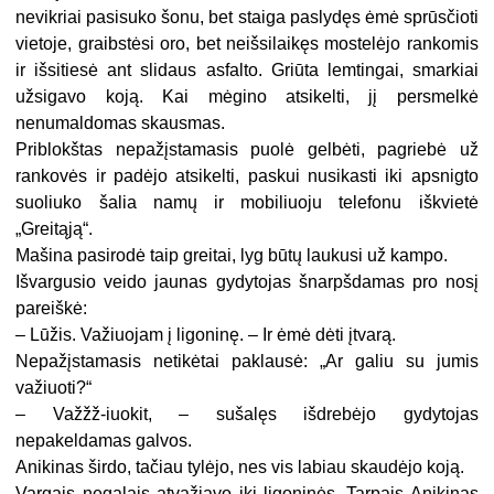
nevikriai pasisuko šonu, bet staiga paslydęs ėmė sprūsčioti
vietoje, graibstėsi oro, bet neišsilaikęs mostelėjo rankomis
ir išsitiesė ant slidaus asfalto. Griūta lemtingai, smarkiai
užsigavo koją. Kai mėgino atsikelti, jį persmelkė
nenumaldomas skausmas.
Priblokštas nepažįstamasis puolė gelbėti, pagriebė už
rankovės ir padėjo atsikelti, paskui nusikasti iki apsnigto
suoliuko šalia namų ir mobiliuoju telefonu iškvietė
„Greitąją“.
Mašina pasirodė taip greitai, lyg būtų laukusi už kampo.
Išvargusio veido jaunas gydytojas šnarpšdamas pro nosį
pareiškė:
– Lūžis. Važiuojam į ligoninę. – Ir ėmė dėti įtvarą.
Nepažįstamasis netikėtai paklausė: „Ar galiu su jumis
važiuoti?“
– Važžž-iuokit, – sušalęs išdrebėjo gydytojas
nepakeldamas galvos.
Anikinas širdo, tačiau tylėjo, nes vis labiau skaudėjo koją.
Vargais negalais atvažiavo iki ligoninės. Tarpais Anikinas