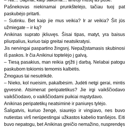
Pašnekovas niekinamai prunkštelėjo, tačiau tuoj pat
paskubėjo pritarti.
– Sutinku. Bet kaip jie mus veikia? Ir ar veikia? Šit jūs
užmiegate – ir ką?
Anikinas suprato įkliuvęs. Šisai tipas, matyt, yra baisus
pliurpalius, kuriuo taip greitai neatsikratysi.
Jis nervingai paspartino žingsnį. Nepažįstamasis skubinosi
iš paskos. Ir čia Anikinui toptelėjo į galvą.
– Tiesą pasakius, man reikia grįžti į darbą. Nelabai patogu
paskubom tokiomis temomis kalbėtis.
Žmogaus tai nesutrikdė.
– Nieko, kol nueisim, pakalbėsim. Judėti netgi gerai, mintis
gyvesnė. Atsimenat peripatetikus? Jie irgi vaikščiodavo
vaikščiodavo, o vaikščiodami puikiai mąstydavo.
Anikinas peripatetikų neatsiminė ir paniuręs tylėjo.
Šaligatvis, kuriuo žengė, siaurėjo ir vingiavo, nes buvo
nutiestas virš nerūpestingai užkastos kabelio tranšėjos. Eiti
buvo nepatogu, bet Anikinas greičio nemažino, nusprendęs