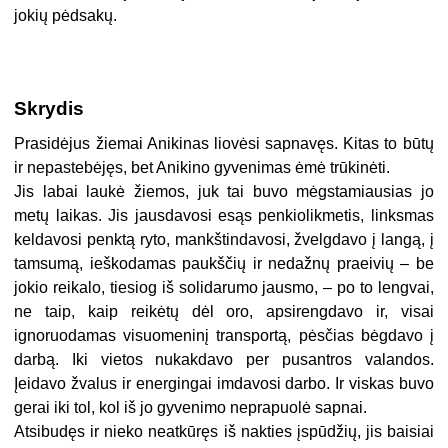
jokių pėdsakų.
Skrydis
Prasidėjus žiemai Anikinas liovėsi sapnavęs. Kitas to būtų
ir nepastebėjęs, bet Anikino gyvenimas ėmė trūkinėti.
Jis labai laukė žiemos, juk tai buvo mėgstamiausias jo
metų laikas. Jis jausdavosi esąs penkiolikmetis, linksmas
keldavosi penktą ryto, mankštindavosi, žvelgdavo į langą, į
tamsumą, ieškodamas paukščių ir nedažnų praeivių – be
jokio reikalo, tiesiog iš solidarumo jausmo, – po to lengvai,
ne taip, kaip reikėtų dėl oro, apsirengdavo ir, visai
ignoruodamas visuomeninį transportą, pėsčias bėgdavo į
darbą. Iki vietos nukakdavo per pusantros valandos.
Įeidavo žvalus ir energingai imdavosi darbo. Ir viskas buvo
gerai iki tol, kol iš jo gyvenimo neprapuolė sapnai.
Atsibudęs ir nieko neatkūręs iš nakties įspūdžių, jis baisiai