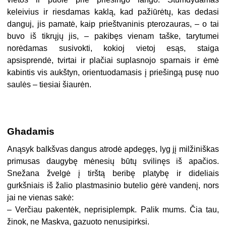
keleivius ir riesdamas kaklą, kad pažiūrėtų, kas dedasi
danguj, jis pamatė, kaip prieštvaninis pterozauras, – o tai
buvo iš tikrųjų jis, – pakibęs vienam taške, tarytumei
norėdamas susivokti, kokioj vietoj esąs, staiga
apsisprendė, tvirtai ir plačiai suplasnojo sparnais ir ėmė
kabintis vis aukštyn, orientuodamasis į priešingą pusę nuo
saulės – tiesiai šiaurėn.
Ghadamis
Anąsyk balkšvas dangus atrodė apdegęs, lyg jį milžiniškas
primusas daugybę mėnesių būtų svilinęs iš apačios.
Snežana žvelgė į tirštą beribę platybę ir dideliais
gurkšniais iš žalio plastmasinio butelio gėrė vandenį, nors
jai ne vienas sakė:
– Verčiau pakentėk, neprisiplempk. Palik mums. Čia tau,
žinok, ne Maskva, gazuoto nenusipirksi.