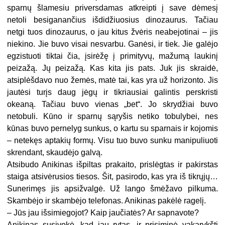
sparnų šlamesiu priversdamas atkreipti į save dėmesį
netoli besiganančius išdidžiuosius dinozaurus. Tačiau
netgi tuos dinozaurus, o jau kitus žvėris neabejotinai – jis
niekino. Jie buvo visai nesvarbu. Ganėsi, ir tiek. Jie galėjo
egzistuoti tiktai čia, įsirėžę į primityvų, mažumą laukinį
peizažą. Jų peizažą. Kas kita jis pats. Juk jis skraidė,
atsiplėšdavo nuo žemės, matė tai, kas yra už horizonto. Jis
jautėsi turįs daug jėgų ir tikriausiai galintis perskristi
okeaną. Tačiau buvo vienas „bet“. Jo skrydžiai buvo
netobuli. Kūno ir sparnų sąryšis netiko tobulybei, nes
kūnas buvo pernelyg sunkus, o kartu su sparnais ir kojomis
– netekęs aptakių formų. Visu tuo buvo sunku manipuliuoti
skrendant, skaudėjo galvą.
Atsibudo Anikinas išpiltas prakaito, prislėgtas ir pakirstas
staiga atsivėrusios tiesos. Šit, pasirodo, kas yra iš tikrųjų…
Sunerimęs jis apsižvalgė. Už lango šmėžavo pilkuma.
Skambėjo ir skambėjo telefonas. Anikinas pakėlė ragelį.
– Jūs jau išsimiegojot? Kaip jaučiatės? Ar sapnavote?
Anikinas susivokė, kad jau rytas, ir prisiminė vakarykštį