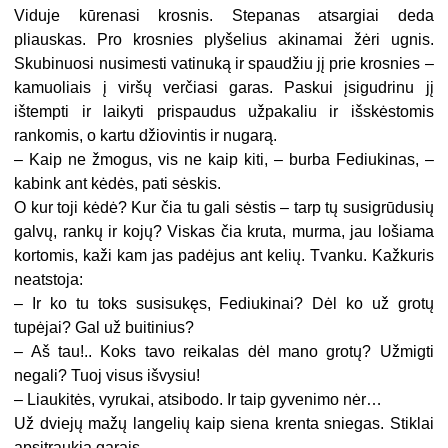
Viduje kūrenasi krosnis. Stepanas atsargiai deda
pliauskas. Pro krosnies plyšelius akinamai žėri ugnis.
Skubinuosi nusimesti vatinuką ir spaudžiu jį prie krosnies –
kamuoliais į viršų verčiasi garas. Paskui įsigudrinu jį
ištempti ir laikyti prispaudus užpakaliu ir išskėstomis
rankomis, o kartu džiovintis ir nugarą.
– Kaip ne žmogus, vis ne kaip kiti, – burba Fediukinas, –
kabink ant kėdės, pati sėskis.
O kur toji kėdė? Kur čia tu gali sėstis – tarp tų susigrūdusių
galvų, rankų ir kojų? Viskas čia kruta, murma, jau lošiama
kortomis, kaži kam jas padėjus ant kelių. Tvanku. Kažkuris
neatstoja:
– Ir ko tu toks susisukęs, Fediukinai? Dėl ko už grotų
tupėjai? Gal už buitinius?
– Aš tau!.. Koks tavo reikalas dėl mano grotų? Užmigti
negali? Tuoj visus išvysiu!
– Liaukitės, vyrukai, atsibodo. Ir taip gyvenimo nėr…
Už dviejų mažų langelių kaip siena krenta sniegas. Stiklai
apsitraukia garais.