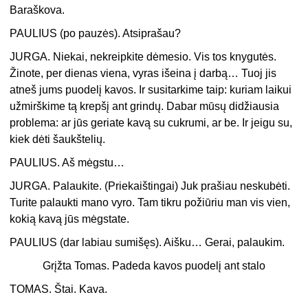
Baraškova.
PAULIUS (po pauzės). Atsiprašau?
JURGA. Niekai, nekreipkite dėmesio. Vis tos knygutės.
Žinote, per dienas viena, vyras išeina į darbą… Tuoj jis
atneš jums puodelį kavos. Ir susitarkime taip: kuriam laikui
užmirškime tą krepšį ant grindų. Dabar mūsų didžiausia
problema: ar jūs geriate kavą su cukrumi, ar be. Ir jeigu su,
kiek dėti šaukštelių.
PAULIUS. Aš mėgstu…
JURGA. Palaukite. (Priekaištingai) Juk prašiau neskubėti.
Turite palaukti mano vyro. Tam tikru požiūriu man vis vien,
kokią kavą jūs mėgstate.
PAULIUS (dar labiau sumišęs). Aišku… Gerai, palaukim.
Grįžta Tomas. Padeda kavos puodelį ant stalo
TOMAS. Štai. Kava.