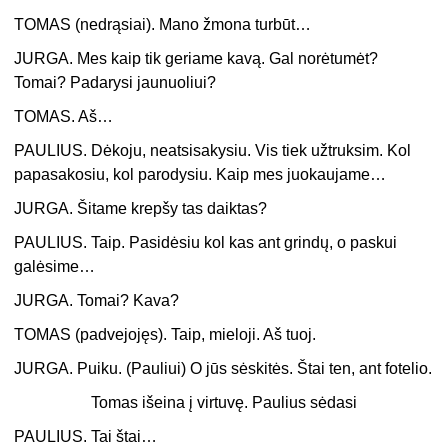
TOMAS (nedrąsiai). Mano žmona turbūt…
JURGA. Mes kaip tik geriame kavą. Gal norėtumėt?
Tomai? Padarysi jaunuoliui?
TOMAS. Aš…
PAULIUS. Dėkoju, neatsisakysiu. Vis tiek užtruksim. Kol
papasakosiu, kol parodysiu. Kaip mes juokaujame…
JURGA. Šitame krepšy tas daiktas?
PAULIUS. Taip. Pasidėsiu kol kas ant grindų, o paskui
galėsime…
JURGA. Tomai? Kava?
TOMAS (padvejojęs). Taip, mieloji. Aš tuoj.
JURGA. Puiku. (Pauliui) O jūs sėskitės. Štai ten, ant fotelio.
Tomas išeina į virtuvę. Paulius sėdasi
PAULIUS. Tai štai…