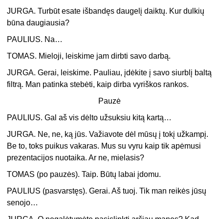
JURGA. Turbūt esate išbandęs daugelį daiktų. Kur dulkių
būna daugiausia?
PAULIUS. Na…
TOMAS. Mieloji, leiskime jam dirbti savo darbą.
JURGA. Gerai, leiskime. Pauliau, įdėkite į savo siurblį baltą
filtrą. Man patinka stebėti, kaip dirba vyriškos rankos.
Pauzė
PAULIUS. Gal aš vis dėlto užsuksiu kitą kartą…
JURGA. Ne, ne, ką jūs. Važiavote dėl mūsų į tokį užkampį.
Be to, toks puikus vakaras. Mus su vyru kaip tik apėmusi
prezentacijos nuotaika. Ar ne, mielasis?
TOMAS (po pauzės). Taip. Būtų labai įdomu.
PAULIUS (pasvarstęs). Gerai. Aš tuoj. Tik man reikės jūsų
senojo…