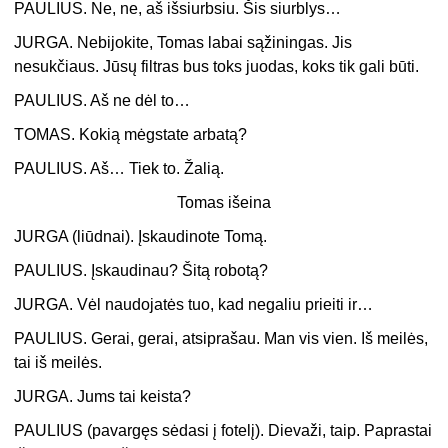
PAULIUS. Ne, ne, aš išsiurbsiu. Šis siurblys…
JURGA. Nebijokite, Tomas labai sąžiningas. Jis
nesukčiaus. Jūsų filtras bus toks juodas, koks tik gali būti.
PAULIUS. Aš ne dėl to…
TOMAS. Kokią mėgstate arbatą?
PAULIUS. Aš… Tiek to. Žalią.
Tomas išeina
JURGA (liūdnai). Įskaudinote Tomą.
PAULIUS. Įskaudinau? Šitą robotą?
JURGA. Vėl naudojatės tuo, kad negaliu prieiti ir…
PAULIUS. Gerai, gerai, atsiprašau. Man vis vien. Iš meilės,
tai iš meilės.
JURGA. Jums tai keista?
PAULIUS (pavargęs sėdasi į fotelį). Dievaži, taip. Paprastai