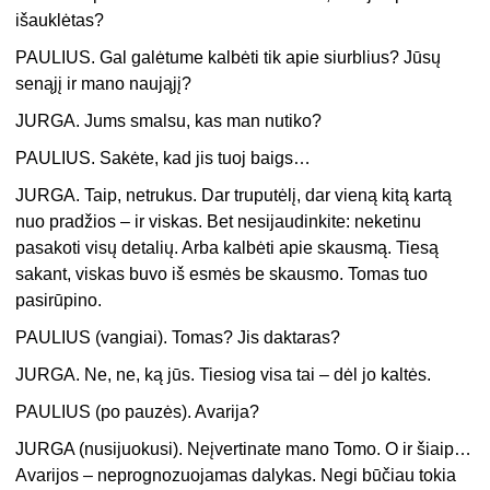
išauklėtas?
PAULIUS. Gal galėtume kalbėti tik apie siurblius? Jūsų
senąjį ir mano naująjį?
JURGA. Jums smalsu, kas man nutiko?
PAULIUS. Sakėte, kad jis tuoj baigs…
JURGA. Taip, netrukus. Dar truputėlį, dar vieną kitą kartą
nuo pradžios – ir viskas. Bet nesijaudinkite: neketinu
pasakoti visų detalių. Arba kalbėti apie skausmą. Tiesą
sakant, viskas buvo iš esmės be skausmo. Tomas tuo
pasirūpino.
PAULIUS (vangiai). Tomas? Jis daktaras?
JURGA. Ne, ne, ką jūs. Tiesiog visa tai – dėl jo kaltės.
PAULIUS (po pauzės). Avarija?
JURGA (nusijuokusi). Neįvertinate mano Tomo. O ir šiaip…
Avarijos – neprognozuojamas dalykas. Negi būčiau tokia