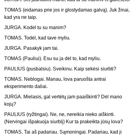
TOMAS (eidamas prie jos ir glostydamas galvą). Juk žinai,
kad yra ne taip.
JURGA. Kodėl tu su manim?
TOMAS. Todėl, kad tave myliu.
JURGA. Pasakyk jam tai.
TOMAS (Pauliui). Esu su ja dėl to, kad myliu.
PAULIUS (pusbalsiu). Sveikinu. Kaip sekėsi siurbti?
TOMAS. Neblogai. Manau, lova paruošta antrai
eksperimento daliai.
JURGA. Mielasis, gal vertėtų jam paaiškinti? Dėl mano
kojų?
PAULIUS (ryžtingai). Ne, ne, nereikia nieko aiškinti.
(Nervingai išpakuoja siurblį) Kur ta prakeikta jūsų lova?
TOMAS. Tai aš padariau. Sąmoningai. Padariau, kad ji