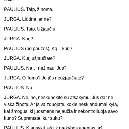
PAULIUS. Taip, žinoma.
JURGA. Liūdna, ar ne?
PAULIUS. Taip. Užjaučiu.
JURGA. Kurį?
PAULIUS (po pauzės). Ką – kurį?
JURGA. Kurį užjaučiate?
PAULIUS. Na… nežinau. Jus?
JURGA. O Tomo? Jo jūs neužjaučiate?
PAULIUS. Na…
JURGA. Ne, ne, neskubėkite su atsakymu. Jūs dar ne
viską žinote. Ar įsivaizduojate, kokie nesklandumai kyla,
kai žmogus iki juosmens nejaučia ir nekontroliuoja savo
kūno? Suprantate, kur suku?
PAULIUS. Klausykit, aš tik prekybos agentas, aš…