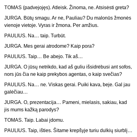
TOMAS (padvejojęs). Atleisk. Žinoma, ne. Atsisėsti greta?
JURGA. Būtų smagu. Ar ne, Pauliau? Du malonūs žmonės
vienoje vietoje. Vyras ir žmona. Per amžius.
PAULIUS. Na… taip. Turbūt.
JURGA. Mes gerai atrodome? Kaip pora?
PAULIUS. Taip… Be abejo. Tik aš…
JURGA. O jūsų netrikdo, kad aš guliu išsidrėbusi ant sofos,
nors jūs čia ne kaip prekybos agentas, o kaip svečias?
PAULIUS. Na… ne. Viskas gerai. Puiki kava, beje. Gal jau
galėčiau…
JURGA. O, prezentacija… Pameni, mielasis, sakiau, kad
jis mums kažką parodys?
TOMAS. Taip. Labai įdomu.
PAULIUS. Taip, išties. Šitame krepšyje turiu dulkių siurblį…