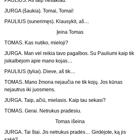
PAULIUS. Aš taip nesakiau.
JURGA (šaukia). Tomai, Tomai!
PAULIUS (sunerimęs). Klausykit, aš…
Įeina Tomas
TOMAS. Kas nutiko, mieloji?
JURGA. Man vėl reikia tavo pagalbos. Su Pauliumi kaip tik
įsikalbėjom apie mano kojas…
PAULIUS (tyliai). Dieve, aš tik…
TOMAS. Mano žmona nejaučia ne tik kojų. Jos kūnas
nejautrus iki juosmens.
JURGA. Taip, ačiū, mielasis. Kaip tau sekasi?
TOMAS. Gerai. Netrukus pradėsiu.
Tomas išeina
JURGA. Tai štai. Jis netrukus pradės… Girdėjote, ką jis
sakė?