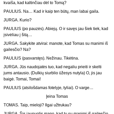
kvaiša, kad kaltinčiau dėl to Tomą?
PAULIUS. Na… Kad ir kaip ten būtų, man labai gaila.
JURGA. Kurio?
PAULIUS (po pauzės). Abiejų. O ir savęs jau šiek tiek, kad
įsivėliau į šitą…
JURGA. Sakykite atvirai: manote, kad Tomas su manimi iš
gailesčio? Na?
PAULIUS (pasvarstęs). Nežinau. Tikėtina.
JURGA. Jūs naudojatės tuo, kad negaliu prieiti ir skelti
jums antausio. (Dulkių siurblio ūžesys nutyla) O, jis jau
baigė. Tomai, Tomai!
PAULIUS (atsilošdamas fotelyje, tyliai). O varge…
Įeina Tomas
TOMAS. Taip, mieloji? Ilgai užtrukau?
JURGA. Šis jaunuolis mano, kad tu su manimi iš gailesčio.