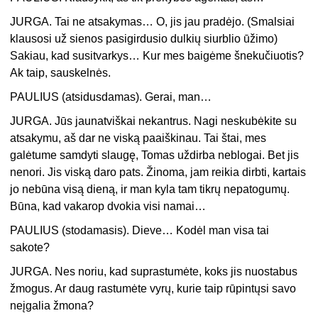
JURGA. Tai ne atsakymas… O, jis jau pradėjo. (Smalsiai
klausosi už sienos pasigirdusio dulkių siurblio ūžimo)
Sakiau, kad susitvarkys… Kur mes baigėme šnekučiuotis?
Ak taip, sauskelnės.
PAULIUS (atsidusdamas). Gerai, man…
JURGA. Jūs jaunatviškai nekantrus. Nagi neskubėkite su
atsakymu, aš dar ne viską paaiškinau. Tai štai, mes
galėtume samdyti slaugę, Tomas uždirba neblogai. Bet jis
nenori. Jis viską daro pats. Žinoma, jam reikia dirbti, kartais
jo nebūna visą dieną, ir man kyla tam tikrų nepatogumų.
Būna, kad vakarop dvokia visi namai…
PAULIUS (stodamasis). Dieve… Kodėl man visa tai
sakote?
JURGA. Nes noriu, kad suprastumėte, koks jis nuostabus
žmogus. Ar daug rastumėte vyrų, kurie taip rūpintųsi savo
neįgalia žmona?