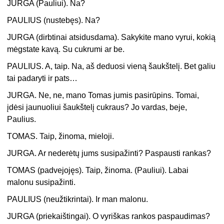
JURGA (Pauliui). Na?
PAULIUS (nustebęs). Na?
JURGA (dirbtinai atsidusdama). Sakykite mano vyrui, kokią
mėgstate kavą. Su cukrumi ar be.
PAULIUS. A, taip. Na, aš deduosi vieną šaukštelį. Bet galiu
tai padaryti ir pats…
JURGA. Ne, ne, mano Tomas jumis pasirūpins. Tomai,
įdėsi jaunuoliui šaukštelį cukraus? Jo vardas, beje,
Paulius.
TOMAS. Taip, žinoma, mieloji.
JURGA. Ar nederėtų jums susipažinti? Paspausti rankas?
TOMAS (padvejojęs). Taip, žinoma. (Pauliui). Labai
malonu susipažinti.
PAULIUS (neužtikrintai). Ir man malonu.
JURGA (priekaištingai). O vyriškas rankos paspaudimas?