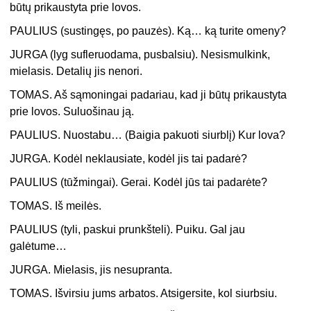
būtų prikaustyta prie lovos.
PAULIUS (sustingęs, po pauzės). Ką… ką turite omeny?
JURGA (lyg sufleruodama, pusbalsiu). Nesismulkink,
mielasis. Detalių jis nenori.
TOMAS. Aš sąmoningai padariau, kad ji būtų prikaustyta
prie lovos. Suluošinau ją.
PAULIUS. Nuostabu… (Baigia pakuoti siurblį) Kur lova?
JURGA. Kodėl neklausiate, kodėl jis tai padarė?
PAULIUS (tūžmingai). Gerai. Kodėl jūs tai padarėte?
TOMAS. Iš meilės.
PAULIUS (tyli, paskui prunkšteli). Puiku. Gal jau
galėtume…
JURGA. Mielasis, jis nesupranta.
TOMAS. Išvirsiu jums arbatos. Atsigersite, kol siurbsiu.