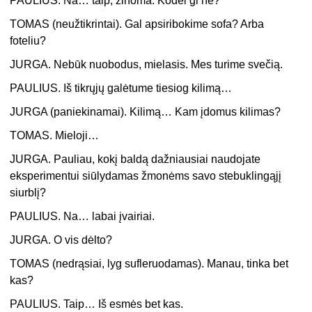
PAULIUS. Na… taip, žinoma. Kodėl gi ne?
TOMAS (neužtikrintai). Gal apsiribokime sofa? Arba
foteliu?
JURGA. Nebūk nuobodus, mielasis. Mes turime svečią.
PAULIUS. Iš tikrųjų galėtume tiesiog kilimą…
JURGA (paniekinamai). Kilimą… Kam įdomus kilimas?
TOMAS. Mieloji…
JURGA. Pauliau, kokį baldą dažniausiai naudojate
eksperimentui siūlydamas žmonėms savo stebuklingąjį
siurblį?
PAULIUS. Na… labai įvairiai.
JURGA. O vis dėlto?
TOMAS (nedrąsiai, lyg sufleruodamas). Manau, tinka bet
kas?
PAULIUS. Taip… Iš esmės bet kas.