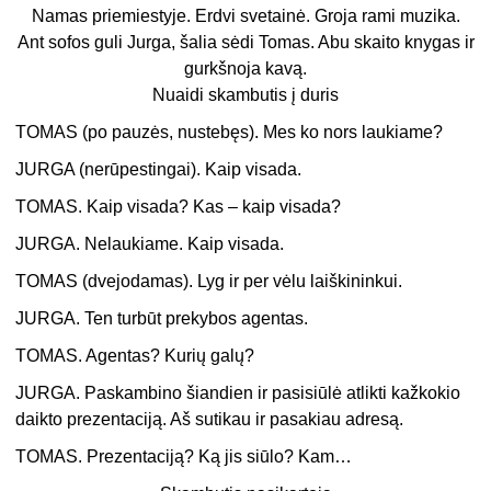
Namas priemiestyje. Erdvi svetainė. Groja rami muzika.
Ant sofos guli Jurga, šalia sėdi Tomas. Abu skaito knygas ir
gurkšnoja kavą.
Nuaidi skambutis į duris
TOMAS (po pauzės, nustebęs). Mes ko nors laukiame?
JURGA (nerūpestingai). Kaip visada.
TOMAS. Kaip visada? Kas – kaip visada?
JURGA. Nelaukiame. Kaip visada.
TOMAS (dvejodamas). Lyg ir per vėlu laiškininkui.
JURGA. Ten turbūt prekybos agentas.
TOMAS. Agentas? Kurių galų?
JURGA. Paskambino šiandien ir pasisiūlė atlikti kažkokio
daikto prezentaciją. Aš sutikau ir pasakiau adresą.
TOMAS. Prezentaciją? Ką jis siūlo? Kam…