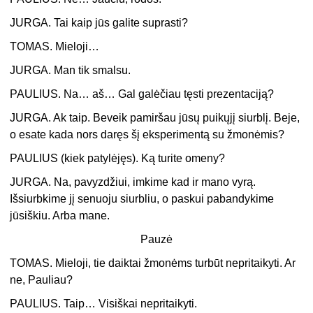
JURGA. Tai kaip jūs galite suprasti?
TOMAS. Mieloji…
JURGA. Man tik smalsu.
PAULIUS. Na… aš… Gal galėčiau tęsti prezentaciją?
JURGA. Ak taip. Beveik pamiršau jūsų puikųjį siurblį. Beje,
o esate kada nors daręs šį eksperimentą su žmonėmis?
PAULIUS (kiek patylėjęs). Ką turite omeny?
JURGA. Na, pavyzdžiui, imkime kad ir mano vyrą.
Išsiurbkime jį senuoju siurbliu, o paskui pabandykime
jūsiškiu. Arba mane.
Pauzė
TOMAS. Mieloji, tie daiktai žmonėms turbūt nepritaikyti. Ar
ne, Pauliau?
PAULIUS. Taip… Visiškai nepritaikyti.