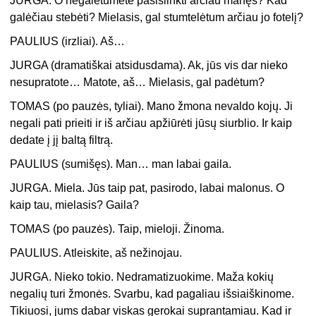
JURGA. O negalėtumėte pasislinkti arčiau manęs? Kad
galėčiau stebėti? Mielasis, gal stumtelėtum arčiau jo fotelį?
PAULIUS (irzliai). Aš…
JURGA (dramatiškai atsidusdama). Ak, jūs vis dar nieko
nesupratote… Matote, aš… Mielasis, gal padėtum?
TOMAS (po pauzės, tyliai). Mano žmona nevaldo kojų. Ji
negali pati prieiti ir iš arčiau apžiūrėti jūsų siurblio. Ir kaip
dedate į jį baltą filtrą.
PAULIUS (sumišęs). Man… man labai gaila.
JURGA. Miela. Jūs taip pat, pasirodo, labai malonus. O
kaip tau, mielasis? Gaila?
TOMAS (po pauzės). Taip, mieloji. Žinoma.
PAULIUS. Atleiskite, aš nežinojau.
JURGA. Nieko tokio. Nedramatizuokime. Maža kokių
negalių turi žmonės. Svarbu, kad pagaliau išsiaiškinome.
Tikiuosi, jums dabar viskas gerokai suprantamiau. Kad ir