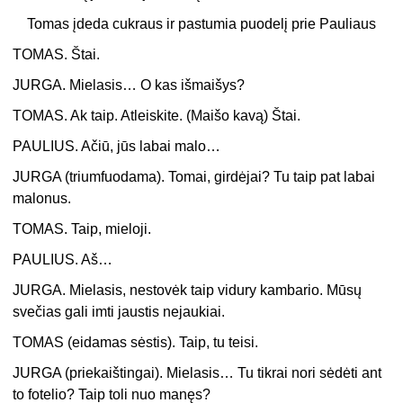
Tomas įdeda cukraus ir pastumia puodelį prie Pauliaus
TOMAS. Štai.
JURGA. Mielasis… O kas išmaišys?
TOMAS. Ak taip. Atleiskite. (Maišo kavą) Štai.
PAULIUS. Ačiū, jūs labai malo…
JURGA (triumfuodama). Tomai, girdėjai? Tu taip pat labai
malonus.
TOMAS. Taip, mieloji.
PAULIUS. Aš…
JURGA. Mielasis, nestovėk taip vidury kambario. Mūsų
svečias gali imti jaustis nejaukiai.
TOMAS (eidamas sėstis). Taip, tu teisi.
JURGA (priekaištingai). Mielasis… Tu tikrai nori sėdėti ant
to fotelio? Taip toli nuo manęs?