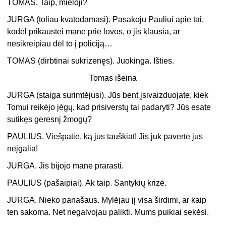
TOMAS. Taip, mieloji?
JURGA (toliau kvatodamasi). Pasakoju Pauliui apie tai,
kodėl prikaustei mane prie lovos, o jis klausia, ar
nesikreipiau dėl to į policiją…
TOMAS (dirbtinai sukrizenęs). Juokinga. Išties.
Tomas išeina
JURGA (staiga surimtėjusi). Jūs bent įsivaizduojate, kiek
Tomui reikėjo jėgų, kad prisiverstų tai padaryti? Jūs esate
sutikęs geresnį žmogų?
PAULIUS. Viešpatie, ką jūs tauškiat! Jis juk pavertė jus
neįgalia!
JURGA. Jis bijojo mane prarasti.
PAULIUS (pašaipiai). Ak taip. Santykių krizė.
JURGA. Nieko panašaus. Mylėjau jį visa širdimi, ar kaip
ten sakoma. Net negalvojau palikti. Mums puikiai sekėsi.