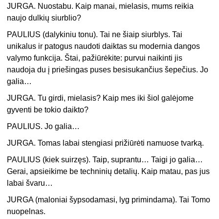
JURGA. Nuostabu. Kaip manai, mielasis, mums reikia
naujo dulkių siurblio?
PAULIUS (dalykiniu tonu). Tai ne šiaip siurblys. Tai
unikalus ir patogus naudoti daiktas su modernia dangos
valymo funkcija. Štai, pažiūrėkite: purvui naikinti jis
naudoja du į priešingas puses besisukančius šepečius. Jo
galia…
JURGA. Tu girdi, mielasis? Kaip mes iki šiol galėjome
gyventi be tokio daikto?
PAULIUS. Jo galia…
JURGA. Tomas labai stengiasi prižiūrėti namuose tvarką.
PAULIUS (kiek suirzęs). Taip, suprantu… Taigi jo galia…
Gerai, apsieikime be techninių detalių. Kaip matau, pas jus
labai švaru…
JURGA (maloniai šypsodamasi, lyg primindama). Tai Tomo
nuopelnas.