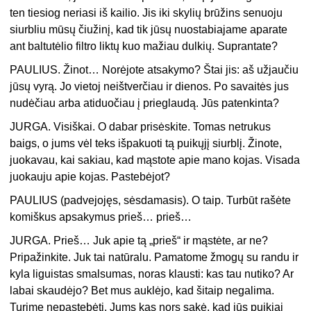
ten tiesiog neriasi iš kailio. Jis iki skylių brūžins senuoju
siurbliu mūsų čiužinį, kad tik jūsų nuostabiajame aparate
ant baltutėlio filtro liktų kuo mažiau dulkių. Suprantate?
PAULIUS. Žinot… Norėjote atsakymo? Štai jis: aš užjaučiu
jūsų vyrą. Jo vietoj neištverčiau ir dienos. Po savaitės jus
nudėčiau arba atiduočiau į prieglaudą. Jūs patenkinta?
JURGA. Visiškai. O dabar prisėskite. Tomas netrukus
baigs, o jums vėl teks išpakuoti tą puikųjį siurblį. Žinote,
juokavau, kai sakiau, kad mąstote apie mano kojas. Visada
juokauju apie kojas. Pastebėjot?
PAULIUS (padvejojęs, sėsdamasis). O taip. Turbūt rašėte
komiškus apsakymus prieš… prieš…
JURGA. Prieš… Juk apie tą „prieš“ ir mąstėte, ar ne?
Pripažinkite. Juk tai natūralu. Pamatome žmogų su randu ir
kyla liguistas smalsumas, noras klausti: kas tau nutiko? Ar
labai skaudėjo? Bet mus auklėjo, kad šitaip negalima.
Turime nepastebėti. Jums kas nors sakė, kad jūs puikiai