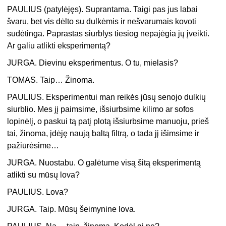
PAULIUS (patylėjęs). Suprantama. Taigi pas jus labai
švaru, bet vis dėlto su dulkėmis ir nešvarumais kovoti
sudėtinga. Paprastas siurblys tiesiog nepajėgia jų įveikti.
Ar galiu atlikti eksperimentą?
JURGA. Dievinu eksperimentus. O tu, mielasis?
TOMAS. Taip… Žinoma.
PAULIUS. Eksperimentui man reikės jūsų senojo dulkių
siurblio. Mes jį paimsime, išsiurbsime kilimo ar sofos
lopinėlį, o paskui tą patį plotą išsiurbsime manuoju, prieš
tai, žinoma, įdėję naują baltą filtrą, o tada jį išimsime ir
pažiūrėsime…
JURGA. Nuostabu. O galėtume visą šitą eksperimentą
atlikti su mūsų lova?
PAULIUS. Lova?
JURGA. Taip. Mūsų šeimynine lova.