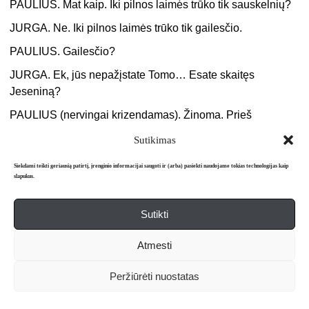
PAULIUS. Mat kaip. Iki pilnos laimės trūko tik sauskelnių?
JURGA. Ne. Iki pilnos laimės trūko tik gailesčio.
PAULIUS. Gailesčio?
JURGA. Ek, jūs nepažįstate Tomo… Esate skaitęs
Jeseniną?
PAULIUS (nervingai krizendamas). Žinoma. Prieš
pradėdami prekiauti siurbliais turime išklausyti poezijos
Sutikimas
kursą.
Siekdami teikti geriausią patirtį, įrenginio informacijai saugoti ir (arba) pasiekti naudojame tokias technologijas kaip
JURGA. Tomas apie jį papasakotų geriau, bet vargu ar tai
slapukus.
darytų. Žinote, jis juk jūsų beveik nepažįsta… Tai štai,
Jesenino poezijoje viskas taip graudu, taip visko gaila:
Sutikti
kiekvieno vabalėlio, kiekvieno augalo. Iš esmės žodis
„gailėtis“ ten lyg „mylėti“ sinonimas.
Atmesti
PAULIUS. Nuostabu. Tikiuosi, jis įtrauktas į vaikams
Peržiūrėti nuostatas
draudžiamos literatūros sąrašą. Arba į sąrašą autorių,
kuriuos reikia rekomenduoti kitiems, kad paskui galėtum