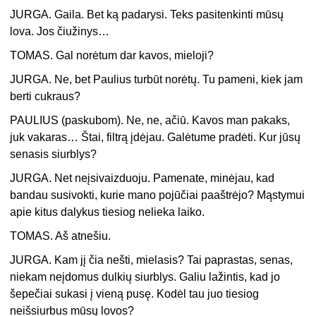
JURGA. Gaila. Bet ką padarysi. Teks pasitenkinti mūsų
lova. Jos čiužinys…
TOMAS. Gal norėtum dar kavos, mieloji?
JURGA. Ne, bet Paulius turbūt norėtų. Tu pameni, kiek jam
berti cukraus?
PAULIUS (paskubom). Ne, ne, ačiū. Kavos man pakaks,
juk vakaras… Štai, filtrą įdėjau. Galėtume pradėti. Kur jūsų
senasis siurblys?
JURGA. Net neįsivaizduoju. Pamenate, minėjau, kad
bandau susivokti, kurie mano pojūčiai paaštrėjo? Mąstymui
apie kitus dalykus tiesiog nelieka laiko.
TOMAS. Aš atnešiu.
JURGA. Kam jį čia nešti, mielasis? Tai paprastas, senas,
niekam neįdomus dulkių siurblys. Galiu lažintis, kad jo
šepečiai sukasi į vieną pusę. Kodėl tau juo tiesiog
neišsiurbus mūsų lovos?