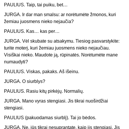
PAULIUS. Taip, tai puiku, bet…
JURGA. Ir dar man smalsu: ar norėtumėte žmonos, kuri
žemiau juosmens nieko nejaučia?
PAULIUS. Kas… kas per…
JURGA. Vėl skubate su atsakymu. Tiesiog pasvarstykite:
turite moterį, kuri žemiau juosmens nieko nejaučiau.
Visiškai nieko. Maudote ją, rūpinatės. Norėtumėte mane
numaudyti?
PAULIUS. Viskas, pakaks. Aš išeinu.
JURGA. O siurblys?
PAULIUS. Rasiu kitų pirkėjų. Normalių.
JURGA. Mano vyras stengiasi. Jis tikrai nuoširdžiai
stengiasi.
PAULIUS (pakuodamas siurblį). Tai jo bėdos.
JURGA. Ne, jūs tikrai nesuprantate, kaip jis stengiasi. Jis