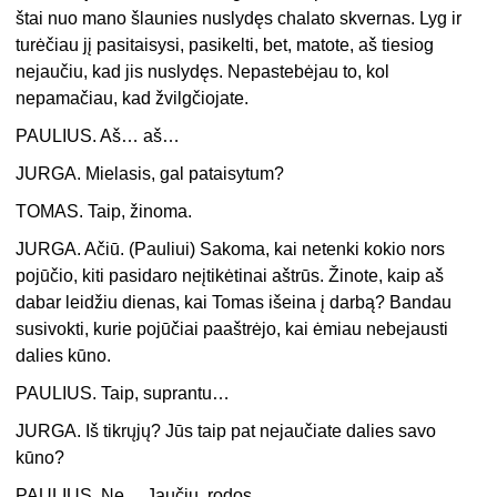
štai nuo mano šlaunies nuslydęs chalato skvernas. Lyg ir
turėčiau jį pasitaisysi, pasikelti, bet, matote, aš tiesiog
nejaučiu, kad jis nuslydęs. Nepastebėjau to, kol
nepamačiau, kad žvilgčiojate.
PAULIUS. Aš… aš…
JURGA. Mielasis, gal pataisytum?
TOMAS. Taip, žinoma.
JURGA. Ačiū. (Pauliui) Sakoma, kai netenki kokio nors
pojūčio, kiti pasidaro neįtikėtinai aštrūs. Žinote, kaip aš
dabar leidžiu dienas, kai Tomas išeina į darbą? Bandau
susivokti, kurie pojūčiai paaštrėjo, kai ėmiau nebejausti
dalies kūno.
PAULIUS. Taip, suprantu…
JURGA. Iš tikrųjų? Jūs taip pat nejaučiate dalies savo
kūno?
PAULIUS. Ne… Jaučiu, rodos.