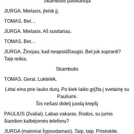
Skambutis pasikartoja
JURGA. Mielasis, įleisk jį.
TOMAS. Bet…
JURGA. Mielasis. Aš susitariau.
TOMAS. Bet…
JURGA. Žinojau, kad neapsidžiaugsi. Bet juk supranti?
Taip reikia.
Skambutis
TOMAS. Gerai. Luktelėk.
Lėtai eina prie lauko durų. Po kiek laiko grįžta į svetainę su
Pauliumi.
Šis nešasi didelį juodą krepšį
PAULIUS (žvaliai). Labas vakaras. Rodos, su jumis
šiandien kalbėjomės telefonu?
JURGA (maloniai šypsodamasi). Taip, taip. Prisėskite.