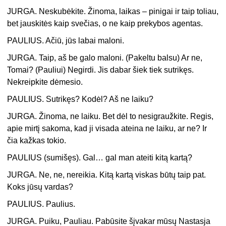
JURGA. Neskubėkite. Žinoma, laikas – pinigai ir taip toliau,
bet jauskitės kaip svečias, o ne kaip prekybos agentas.
PAULIUS. Ačiū, jūs labai maloni.
JURGA. Taip, aš be galo maloni. (Pakeltu balsu) Ar ne,
Tomai? (Pauliui) Negirdi. Jis dabar šiek tiek sutrikęs.
Nekreipkite dėmesio.
PAULIUS. Sutrikęs? Kodėl? Aš ne laiku?
JURGA. Žinoma, ne laiku. Bet dėl to nesigraužkite. Regis,
apie mirtį sakoma, kad ji visada ateina ne laiku, ar ne? Ir
čia kažkas tokio.
PAULIUS (sumišęs). Gal… gal man ateiti kitą kartą?
JURGA. Ne, ne, nereikia. Kitą kartą viskas būtų taip pat.
Koks jūsų vardas?
PAULIUS. Paulius.
JURGA. Puiku, Pauliau. Pabūsite šįvakar mūsų Nastasja