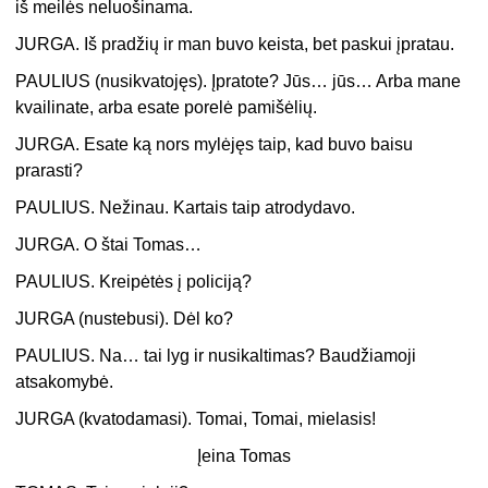
iš meilės neluošinama.
JURGA. Iš pradžių ir man buvo keista, bet paskui įpratau.
PAULIUS (nusikvatojęs). Įpratote? Jūs… jūs… Arba mane
kvailinate, arba esate porelė pamišėlių.
JURGA. Esate ką nors mylėjęs taip, kad buvo baisu
prarasti?
PAULIUS. Nežinau. Kartais taip atrodydavo.
JURGA. O štai Tomas…
PAULIUS. Kreipėtės į policiją?
JURGA (nustebusi). Dėl ko?
PAULIUS. Na… tai lyg ir nusikaltimas? Baudžiamoji
atsakomybė.
JURGA (kvatodamasi). Tomai, Tomai, mielasis!
Įeina Tomas