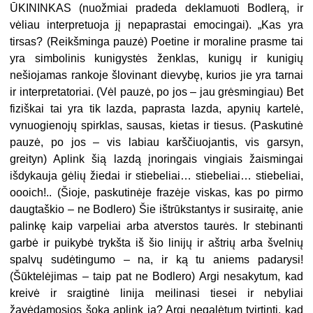
ŪKININKAS (
nuožmiai pradeda deklamuoti Bodlerą, ir
vėliau interpretuoja jį nepaprastai emocingai
). „Kas yra
tirsas? (
Reikšminga pauzė
) Poetine ir moraline prasme tai
yra simbolinis kunigystės ženklas, kunigų ir kunigių
nešiojamas rankoje šlovinant dievybę, kurios jie yra tarnai
ir interpretatoriai. (
Vėl pauzė, po jos – jau grėsmingiau
) Bet
fiziškai tai yra tik lazda, paprasta lazda, apynių kartelė,
vynuogienojų spirklas, sausas, kietas ir tiesus. (
Paskutinė
pauzė, po jos – vis labiau karščiuojantis, vis garsyn,
greityn
) Aplink šią lazdą įnoringais vingiais žaismingai
išdykauja gėlių žiedai ir stiebeliai… stiebeliai… stiebeliai,
oooich!.. (
Šioje, paskutinėje frazėje viskas, kas po pirmo
daugtaškio – ne Bodlero
) Šie ištrūkstantys ir susiraitę, anie
palinkę kaip varpeliai arba atverstos taurės. Ir stebinanti
garbė ir puikybė trykšta iš šio linijų ir aštrių arba švelnių
spalvų sudėtingumo – na, ir ką tu aniems padarysi!
(
Šūktelėjimas – taip pat ne Bodlero
) Argi nesakytum, kad
kreivė ir sraigtinė linija meilinasi tiesei ir nebyliai
žavėdamosios šoka aplink ją? Argi negalėtum tvirtinti, kad