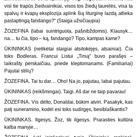
visi tie trapūs žiedvainikiai, visos tos žiedų taurelės, visa ta
spalvų ir kvapų eksplozija aplink šią liturginę lazdą atlieka
paslaptingą fandango?“ (
Staiga užsičiaupia
)
ŽOZEFINA (
labai suintriguota, pašnibždomis
). Klausyk…
na… tu čia, tipo – ką, fandango? Tipo, kampas kame?
ŪKININKAS (
netikėtai staigiai atsitokėjęs, atsainiai
). Čia
toks Bodleras. Francui Listui „Tirsą“ buvo parašęs –
laikrašty perskaičiau, priede kleptomanams. (
Familiariai
)
Pajutai stilių?
ŽOZEFINA. Tai tu dar… Oho! Na jo, pajutau, labai pajutau.
ŪKININKAS (
reikšmingai
). Taigi. Aš dar ne taip pavarau!
ŽOZEFINA. Vis dėlto, Donaldai, būkim atviri. Pasakyk, kas
patį suneramino, kodėl esi toks sudirgęs, besiblaškantis?
ŪKININKAS. Ilgesys, Žoz, tik ilgesys. Prarasties kultūra
kalba manyje…