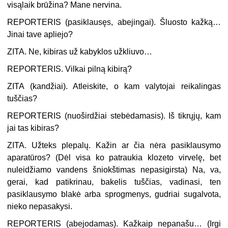
visąlaik brūžina? Mane nervina.
REPORTERIS (
pasiklausęs, abejingai
). Šluosto kažką…
Jinai tave apliejo?
ZITA. Ne, kibiras už kabyklos užkliuvo…
REPORTERIS. Vilkai pilną kibirą?
ZITA (
kandžiai
). Atleiskite, o kam valytojai reikalingas
tuščias?
REPORTERIS (
nuoširdžiai stebėdamasis
). Iš tikrųjų, kam
jai tas kibiras?
ZITA. Užteks plepalų. Kažin ar čia nėra pasiklausymo
aparatūros? (
Dėl visa ko patraukia klozeto virvelę, bet
nuleidžiamo vandens šniokštimas nepasigirsta
) Na, va,
gerai, kad patikrinau, bakelis tuščias, vadinasi, ten
pasiklausymo blakė arba sprogmenys, gudriai sugalvota,
nieko nepasakysi.
REPORTERIS (
abejodamas
). Kažkaip nepanašu… (
Irgi