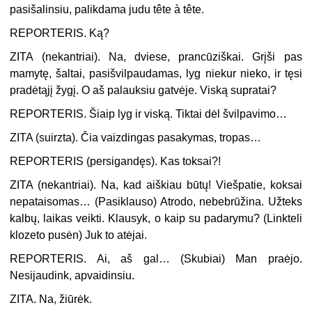
pasišalinsiu, palikdama judu
tête à tête
.
REPORTERIS. Ką?
ZITA (
nekantriai
). Na, dviese, prancūziškai. Grįši pas
mamytę, šaltai, pasišvilpaudamas, lyg niekur nieko, ir tęsi
pradėtąjį žygį. O aš palauksiu gatvėje. Viską supratai?
REPORTERIS. Šiaip lyg ir viską. Tiktai dėl švilpavimo…
ZITA (
suirzta
). Čia vaizdingas pasakymas, tropas…
REPORTERIS (
persigandęs
). Kas toksai?!
ZITA (
nekantriai
). Na, kad aiškiau būtų! Viešpatie, koksai
nepataisomas… (
Pasiklauso
) Atrodo, nebebrūžina. Užteks
kalbų, laikas veikti. Klausyk, o kaip su padarymu? (
Linkteli
klozeto pusėn
) Juk to atėjai.
REPORTERIS. Ai, aš gal… (
Skubiai
) Man praėjo.
Nesijaudink, apvaidinsiu.
ZITA. Na, žiūrėk.