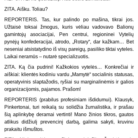
ZITA. Aišku. Toliau?
REPORTERIS. Tas, kur palindo po mašina, tikrai jos.
Užtaisė toksai žmogus, kuris vėliau vadovavo Balionų
gamintojų asociacijai, Pen centrui, regioninei Vytelių
pynėjų konfederacijai, atrodo, „Rotary“, dar kažkam… Bet
neseniai atsistatydino iš visų pareigų, pasiliko tiktai vyteles.
Laikai neramūs – nutarė specializuotis.
ZITA. Ką čia pudrini! Kažkokios vytelės… Konkrečiai ir
aiškiai: klientės kodiniu vardu „Mamytė“ socialinis statusas,
operatyvinis slaptažodis, ryšiai su marginalinėmis ir galios
organizacijomis, pajamos. Prašom!
REPORTERIS (
prabilus profesiniam išdidumui
). Klausyk,
Pinkertonai, turi reikalą su solidžia žurnalistika, ir prašau
šią aplinkybę deramai vertinti! Mano žinios tikros, gautos
atlikus didžiulį prevencinį darbą, galima sakyti, kruvinu
prakaitu išmuštos.