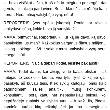
tai buvo visiškai aišku, ir aš dėl to mėginau persergėti dar
gerokai iki akcijų pardavimo. Bet ar klausėsi, ar rūpėjo kam
nors… Nėra mūsų valstybėje vyrų, nėra!
REPORTERIS (
vos spėja įsiterpti
). Ponia, ar tėvelis
lankydavo sūnų, kokie buvo jų santykiai?
MAMA (
primygtinai, Reporteriui
). …ir ką jie gavo, ką gavo,
pasakykite jūs man? Kažkokius varganus šimtus milijonų,
tiesiog juokinga… Aš ir sakau: mūsų valstybėje vyrų nėra!
Ir negali būti.
REPORTERIS. Na čia dabar! Kodėl, leiskite paklausti?
MAMA. Todėl dabar, kai akcijų vertė katastrofiškai – aš
nebijau to žodžio – krenta, visi tyli. Ty-li! O ką jie gali
pasakyti, aš buvau teisi. Kiek sykių kartojau Tomui kaip
pagrindiniam šalies analitikui, mūsų konkurentų
konsultantui, porą kartų net nepasirašiau seksui, kol
neprižadėjo rūpintis valstybės turtu – ir ką? Jis, žinote,
pamiršo, turėjo kitų reikalų! Jei jau su strateginiais