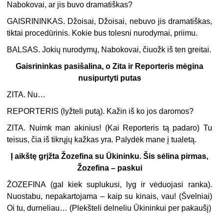
Nabokovai, ar jis buvo dramatiškas?
GAISRININKAS. Džoisai, Džoisai, nebuvo jis dramatiškas,
tiktai procedūrinis. Kokie bus tolesni nurodymai, priimu.
BALSAS. Jokių nurodymų, Nabokovai, čiuožk iš ten greitai.
Gaisrininkas pasišalina, o Zita ir Reporteris mėgina
nusipurtyti putas
ZITA. Nu…
REPORTERIS (
lyžteli putą
). Kažin iš ko jos daromos?
ZITA. Nuimk man akinius! (
Kai Reporteris tą padaro
) Tu
teisus, čia iš tikrųjų kažkas yra. Palydėk mane į tualetą.
Į aikštę grįžta Žozefina su Ūkininku. Šis sėlina pirmas,
Žozefina – paskui
ŽOZEFINA (
gal kiek suplukusi, lyg ir vėduojasi ranka
).
Nuostabu, nepakartojama – kaip su kinais, vau! (
Švelniai
)
Oi tu, durneliau… (
Plekšteli delneliu Ūkininkui per pakaušį
)