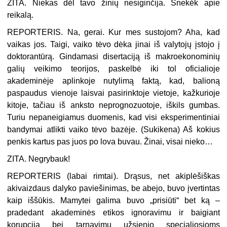
ZITA. Niekas dėl tavo žinių nesiginčija. Šnekėk apie
reikalą.
REPORTERIS. Na, gerai. Kur mes sustojom? Aha, kad
vaikas jos. Taigi, vaiko tėvo dėka jinai iš valytojų įstojo į
doktorantūrą. Gindamasi disertaciją iš makroekonominių
galių veikimo teorijos, paskelbė iki tol oficialioje
akademinėje aplinkoje nutylimą faktą, kad, balioną
paspaudus vienoje laisvai pasirinktoje vietoje, kažkurioje
kitoje, tačiau iš anksto neprognozuotoje, iškils gumbas.
Turiu nepaneigiamus duomenis, kad visi eksperimentiniai
bandymai atlikti vaiko tėvo bazėje. (
Sukikena
) Aš kokius
penkis kartus pas juos po lova buvau. Žinai, visai nieko…
ZITA. Negrybauk!
REPORTERIS (
labai rimtai
). Drąsus, net akiplėšiškas
akivaizdaus dalyko paviešinimas, be abejo, buvo įvertintas
kaip iššūkis. Mamytei galima buvo „prisiūti“ bet ką –
pradedant akademinės etikos ignoravimu ir baigiant
korupcija bei tarnavimu užsienio specialiosioms