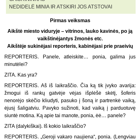
NEDIDELĖ MINIA IR ATSKIRI JOS ATSTOVAI
Pirmas veiksmas
Aikštė miesto viduryje – vitrinos, lauko kavinės, po ją
vaikštinėjantys žmonės etc.
Aikštėje sukinėjasi reporteris, kabinėjasi prie praeivių
REPORTERIS.
Panele, atleiskite… ponia, galima jus
minutėlei?
ZITA.
Kas yra?
REPORTERIS.
Aš iš laikraščio. Čia ką tik įvyko avarija:
žmogui iš rankų gatvėje vėjas išplėšė skėtį, šoferis
nenorėjo skėčio kliudyti, pasuko į šoną ir partrenkė vaiką,
ėjusį šaligatviu. Pavyko sužinoti, kad vaiką į parduotuvę
siuntė motina. Ką apie tai manote, ponia, ėė… panele?
ZITA
(
dalykiškai
). Iš kokio laikraščio?
REPORTERIS.
„Geroji vakaro naujiena“, ponia. (
Lengviau