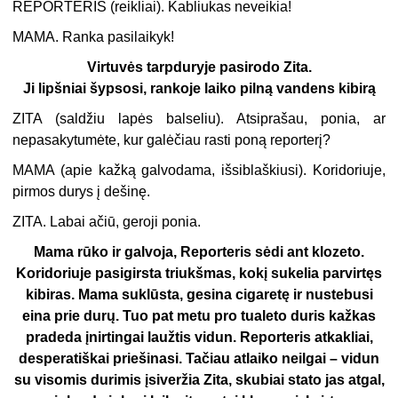
REPORTERIS (
reikliai
). Kabliukas neveikia!
MAMA. Ranka pasilaikyk!
Virtuvės tarpduryje pasirodo Zita.
Ji lipšniai šypsosi, rankoje laiko pilną vandens kibirą
ZITA (
saldžiu lapės balseliu
). Atsiprašau, ponia, ar
nepasakytumėte, kur galėčiau rasti poną reporterį?
MAMA (
apie kažką galvodama, išsiblaškiusi
). Koridoriuje,
pirmos durys į dešinę.
ZITA. Labai ačiū, geroji ponia.
Mama rūko ir galvoja, Reporteris sėdi ant klozeto.
Koridoriuje pasigirsta triukšmas, kokį sukelia parvirtęs
kibiras. Mama suklūsta, gesina cigaretę ir nustebusi
eina prie durų. Tuo pat metu pro tualeto duris kažkas
pradeda įnirtingai laužtis vidun. Reporteris atkakliai,
desperatiškai priešinasi. Tačiau atlaiko neilgai – vidun
su visomis durimis įsiveržia Zita, skubiai stato jas atgal,