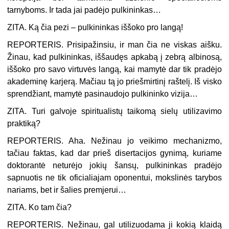
tarnyboms. Ir tada jai padėjo pulkininkas…
ZITA. Ką čia pezi – pulkininkas iššoko pro langą!
REPORTERIS. Prisipažinsiu, ir man čia ne viskas aišku.
Žinau, kad pulkininkas, iššaudęs apkabą į zebrą albinosą,
iššoko pro savo virtuvės langą, kai mamytė dar tik pradėjo
akademinę karjerą. Mačiau tą jo priešmirtinį raštelį. Iš visko
sprendžiant, mamytė pasinaudojo pulkininko vizija…
ZITA. Turi galvoje spiritualistų taikomą sielų utilizavimo
praktiką?
REPORTERIS. Aha. Nežinau jo veikimo mechanizmo,
tačiau faktas, kad dar prieš disertacijos gynimą, kuriame
doktorantė neturėjo jokių šansų, pulkininkas pradėjo
sapnuotis ne tik oficialiajam oponentui, mokslinės tarybos
nariams, bet ir šalies premjerui…
ZITA. Ko tam čia?
REPORTERIS. Nežinau, gal utilizuodama ji kokią klaidą