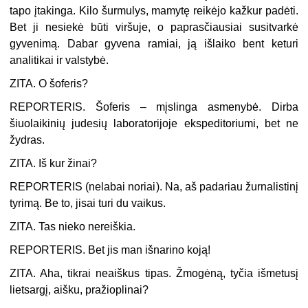
tapo įtakinga. Kilo šurmulys, mamytę reikėjo kažkur padėti.
Bet ji nesiekė būti viršuje, o paprasčiausiai susitvarkė
gyvenimą. Dabar gyvena ramiai, ją išlaiko bent keturi
analitikai ir valstybė.
ZITA. O šoferis?
REPORTERIS. Šoferis – mįslinga asmenybė. Dirba
šiuolaikinių judesių laboratorijoje ekspeditoriumi, bet ne
žydras.
ZITA. Iš kur žinai?
REPORTERIS (
nelabai noriai
). Na, aš padariau žurnalistinį
tyrimą. Be to, jisai turi du vaikus.
ZITA. Tas nieko nereiškia.
REPORTERIS. Bet jis man išnarino koją!
ZITA. Aha, tikrai neaiškus tipas. Žmogėną, tyčia išmetusį
lietsargį, aišku, pražioplinai?