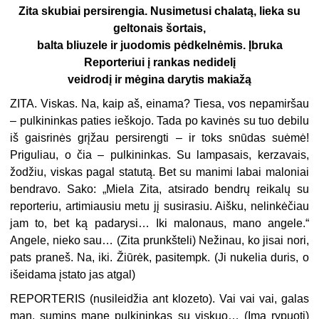
Zita skubiai persirengia. Nusimetusi chalatą, lieka su
geltonais šortais,
balta bliuzele ir juodomis pėdkelnėmis. Įbruka
Reporteriui į rankas nedidelį
veidrodį ir mėgina darytis makiažą
ZITA. Viskas. Na, kaip aš, einama? Tiesa, vos nepamiršau
– pulkininkas paties ieškojo. Tada po kavinės su tuo debilu
iš gaisrinės grįžau persirengti – ir toks snūdas suėmė!
Priguliau, o čia – pulkininkas. Su lampasais, kerzavais,
žodžiu, viskas pagal statutą. Bet su manimi labai maloniai
bendravo. Sako: „Miela Zita, atsirado bendrų reikalų su
reporteriu, artimiausiu metu jį susirasiu. Aišku, nelinkėčiau
jam to, bet ką padarysi… Iki malonaus, mano angele.“
Angele, nieko sau… (
Zita prunkšteli
) Nežinau, ko jisai nori,
pats praneš. Na, iki. Žiūrėk, pasitempk. (
Ji nukelia duris, o
išeidama įstato jas atgal
)
REPORTERIS (
nusileidžia ant klozeto
). Vai vai vai, galas
man, sumins mane pulkininkas su viskuo… (
Ima rypuoti
)