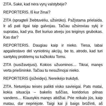
ZITA. Sakė, kad nėra vyrų valstybėje?
REPORTERIS. Iš kur žinai?
ZITA (
spragteli žiebtuvėliu, užsirūko
). Pažįstama prielaida.
Ir aš pati ilgai taip galvojau. Tačiau užsiroviau sykį ir
supratau, kad yra. Bet kuriuo atveju jos teiginys grubokas.
Kas dar?
REPORTERIS. Daugiau kaip ir nieko. Tiesa, labai
apgailestavo dėl vyniotinių akcijų, be to, atrodo, kad turi
santykių problemų su kažkokiu Tomu.
ZITA (
susižavėjusi
). Kokios užuominos… Tikrai, manęs
verta priešininkė. Tačiau tu nesužinojai nieko.
REPORTERIS (
įsižeidęs
). Nereikėjo trukdyti.
ZITA. Neturėjau teisės palikti visko savieigai. Pats matai,
kokia situacija –
bakelis tuščias, koridorius pilnas
vandens… Klausykis manęs atidžiai. Prie rei
kalo jūs, kaip
matau, dar nepriėjote. Taigi kai ji baigs brūžinti, aš