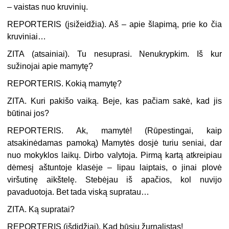
– vaistas nuo kruvinių.
REPORTERIS (
įsižeidžia
). Aš – apie šlapimą, prie ko čia
kruviniai…
ZITA (
atsainiai
). Tu nesuprasi. Nenukrypkim. Iš kur
sužinojai apie mamytę?
REPORTERIS.
Kokią mamytę?
ZITA.
Kuri pakišo vaiką. Beje, kas pačiam sakė, kad jis
būtinai jos?
REPORTERIS.
Ak, mamytė! (
Rūpestingai, kaip
atsakinėdamas pamoką
) Mamytės dosjė turiu seniai, dar
nuo mokyklos laikų. Dirbo valytoja. Pirmą kartą atkreipiau
dėmesį aštuntoje klasėje – lipau laiptais, o jinai plovė
viršutinę aikštelę. Stebėjau iš apačios, kol nuvijo
pavaduotoja. Bet tada viską supratau…
ZITA.
Ką supratai?
REPORTERIS
(
išdidžiai
). Kad būsiu žurnalistas!