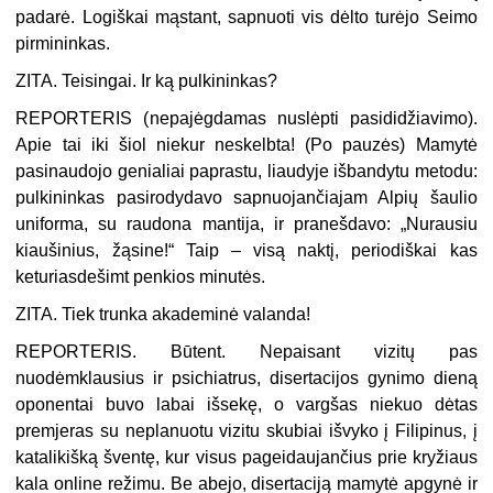
padarė. Logiškai mąstant, sapnuoti vis dėlto turėjo Seimo
pirmininkas.
ZITA. Teisingai. Ir ką pulkininkas?
REPORTERIS (
nepajėgdamas nuslėpti pasididžiavimo
).
Apie tai iki šiol niekur neskelbta! (
Po pauzės
) Mamytė
pasinaudojo genialiai paprastu, liaudyje išbandytu metodu:
pulkininkas pasirodydavo sapnuojančiajam Alpių šaulio
uniforma, su raudona mantija, ir pranešdavo: „Nurausiu
kiaušinius, žąsine!“ Taip – visą naktį, periodiškai kas
keturiasdešimt penkios minutės.
ZITA. Tiek trunka akademinė valanda!
REPORTERIS. Būtent. Nepaisant vizitų pas
nuodėmklausius ir psichiatrus, disertacijos gynimo dieną
oponentai buvo labai išsekę, o vargšas niekuo dėtas
premjeras su neplanuotu vizitu skubiai išvyko į Filipinus, į
katalikišką šventę, kur visus pageidaujančius prie kryžiaus
kala
online
režimu. Be abejo, disertaciją mamytė apgynė ir