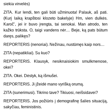
siekia virvelės
)
ZITA. Kur lendi, ten gali būti užminuota! Palauk, aš pati.
(
Kurį laiką krapštosi klozeto bakelyje
) Hm, vien dulkės.
Karoč’, jei ir buvo įrengta, tai senokai. Man atrodo, ten
kažko trūksta. O, taigi vandens nėr… Beje, ką pats būtum
daręs, palikęs?
REPORTERIS (
nenoriai
). Nežinau, nustūmęs kaip nors…
ZITA (
nepatikliai
). Su kuo?
REPORTERIS. Klausyk, nesiknaisiokim smulkmenose,
okei?
ZITA. Okei. Dėstyk, ką išmušei.
REPORTERIS. Ji įžeidė mano vyrišką orumą.
ZITA (
sunerimusi
). Tikrino tave? Tikiuosi, neišsidavei?
REPORTERIS. Jos požiūris į demografinę šalies situaciją,
sakyčiau, feministinis.