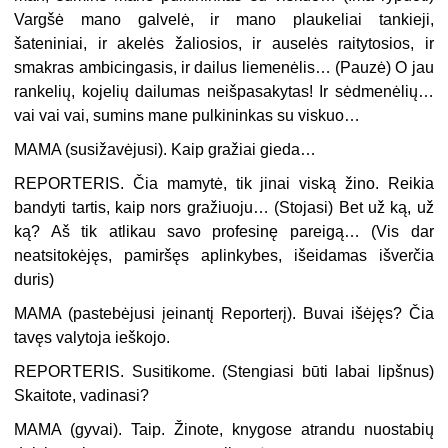
Vargšė mano galvelė, ir mano plaukeliai tankieji,
šateniniai, ir akelės žaliosios, ir auselės raitytosios, ir
smakras ambicingasis, ir dailus liemenėlis… (
Pauzė
) O jau
rankelių, kojelių dailumas neišpasakytas! Ir sėdmenėlių…
vai vai vai, sumins mane pulkininkas su viskuo…
MAMA (
susižavėjusi
). Kaip gražiai gieda…
REPORTERIS. Čia mamytė, tik jinai viską žino. Reikia
bandyti tartis, kaip nors gražiuoju… (
Stojasi
) Bet už ką, už
ką? Aš tik atlikau savo profesinę pareigą… (
Vis dar
neatsitokėjęs, pamiršęs aplinkybes, išeidamas išverčia
duris
)
MAMA (
pastebėjusi įeinantį Reporterį
). Buvai išėjęs? Čia
tavęs valytoja ieškojo.
REPORTERIS. Susitikome. (
Stengiasi būti labai lipšnus
)
Skaitote, vadinasi?
MAMA (
gyvai
). Taip. Žinote, knygose atrandu nuostabių