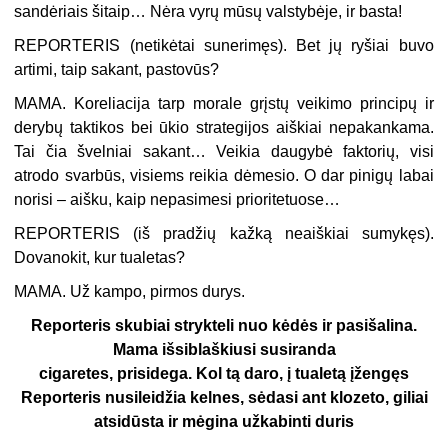
sandėriais šitaip… Nėra vyrų mūsų valstybėje, ir basta!
REPORTERIS (
netikėtai sunerimęs
). Bet jų ryšiai buvo
artimi, taip sakant, pastovūs?
MAMA. Koreliacija tarp morale grįstų veikimo principų ir
derybų taktikos bei ūkio strategijos aiškiai nepakankama.
Tai čia švelniai sakant… Veikia daugybė faktorių, visi
atrodo svarbūs, visiems reikia dėmesio. O dar pinigų labai
norisi – aišku, kaip nepasimesi prioritetuose…
REPORTERIS (
iš pradžių kažką neaiškiai sumykęs
).
Dovanokit, kur tualetas?
MAMA. Už kampo, pirmos durys.
Reporteris skubiai strykteli nuo kėdės ir pasišalina.
Mama išsiblaškiusi susiranda
cigaretes, prisidega. Kol tą daro, į tualetą įžengęs
Reporteris nusileidžia kelnes, sėdasi ant klozeto, giliai
atsidūsta ir mėgina užkabinti duris