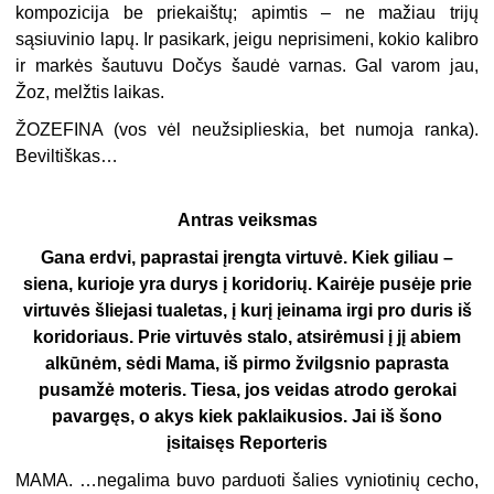
kompozicija be priekaištų; apimtis – ne mažiau trijų
sąsiuvinio lapų. Ir pasikark, jeigu neprisimeni, kokio kalibro
ir markės šautuvu Dočys šaudė varnas. Gal varom jau,
Žoz, melžtis laikas.
ŽOZEFINA (
vos vėl neužsiplieskia, bet numoja ranka
).
Beviltiškas…
Antras veiksmas
Gana erdvi, paprastai įrengta virtuvė. Kiek giliau –
siena, kurioje yra durys į koridorių. Kairėje pusėje prie
virtuvės šliejasi tualetas, į kurį įeinama irgi pro duris iš
koridoriaus. Prie virtuvės stalo, atsirėmusi į jį abiem
alkūnėm, sėdi Mama, iš pirmo žvilgsnio paprasta
pusamžė moteris. Tiesa, jos veidas atrodo gerokai
pavargęs, o akys kiek paklaikusios. Jai iš šono
įsitaisęs Reporteris
MAMA. …negalima buvo parduoti šalies vyniotinių cecho,