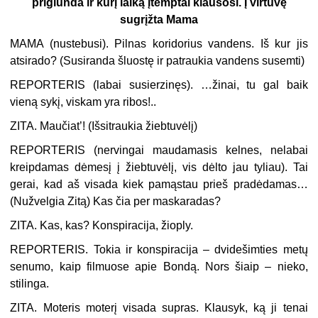
priglunda ir kurį laiką įtemptai klausosi. Į virtuvę
sugrįžta Mama
MAMA (
nustebusi
). Pilnas koridorius vandens. Iš kur jis
atsirado? (
Susiranda šluostę ir patraukia vandens susemti
)
REPORTERIS (
labai susierzinęs
). …žinai, tu gal baik
vieną sykį, viskam yra ribos!..
ZITA. Maučiat’! (
Išsitraukia žiebtuvėlį
)
REPORTERIS (
nervingai maudamasis kelnes, nelabai
kreipdamas dėmesį į žiebtuvėlį, vis dėlto jau tyliau
). Tai
gerai, kad aš visada kiek pamąstau prieš pradėdamas…
(
Nužvelgia Zitą
) Kas čia per maskaradas?
ZITA. Kas, kas? Konspiracija, žioply.
REPORTERIS. Tokia ir konspiracija – dvidešimties metų
senumo, kaip filmuose apie Bondą. Nors šiaip – nieko,
stilinga.
ZITA. Moteris moterį visada supras. Klausyk, ką ji tenai