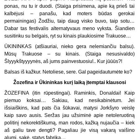
ponas, nu tu ir duodi. (
Staiga prisimena, apie ką prieš tai
kalbėjusi – panašu, kad moters būdas gerokai
permainingas
) Žodžiu, taip daug visko buvo, taip sotu…
Dabar tas festivalis alternatyvaus meno vyksta. Šiandien
susitinku su belgais, ryt su kinais plaukiosime Trakuose…
ŪKININKAS (
atšiauriai, nieko gera nelemiančiu balsu
).
Mūsų Trakuose – su kinais. (
Staiga nesusivaldo
)
Šlyyykštyyyynės, aš jums painvestuosiu!..
Kur jūūūs?!
Balsas iš kažkur.
Netoliese, sere. Gal pageidautumėte ko?
Žozefina ir Ūkininkas kurį laiką įtemptai klausosi
ŽOZEFINA (
itin rūpestingai
). Raminkis, Donaldai! Kaip
piemuo koksai… Sakiau, kad nesikabinėtum. Jei
išsiaiškins, kad pats čia šūkavai, matysi Jorkšyro veislę
kaip savo ausis. Seržas jau užsiminė apie netoleruotiną
politinį nekorektiškumą, man rodos, kažką nujaučia – kiek
aš galiu tave dengti? Pagaliau jie visą vakarą vaišino
alumi, sakė, statys fabriką…