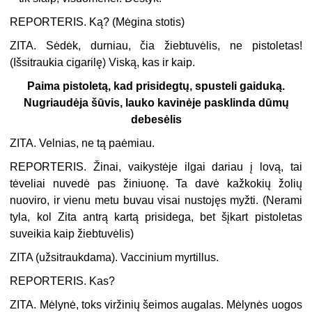
REPORTERIS.
Ką? (
Mėgina stotis
)
ZITA.
Sėdėk, durniau, čia žiebtuvėlis, ne pistoletas!
(
Išsitraukia cigarilę
) Viską, kas ir kaip.
Paima pistoletą, kad prisidegtų, spusteli gaiduką.
Nugriaudėja šūvis, lauko kavinėje pasklinda dūmų
debesėlis
ZITA.
Velnias, ne tą paėmiau.
REPORTERIS.
Žinai, vaikystėje ilgai dariau į lovą, tai
tėveliai nuvedė pas žiniuonę. Ta davė kažkokių žolių
nuoviro, ir vienu metu buvau visai nustojęs myžti. (
Nerami
tyla, kol Zita antrą kartą prisidega, bet šįkart pistoletas
suveikia kaip žiebtuvėlis
)
ZITA (
užsitraukdama
).
Vaccinium myrtillus.
REPORTERIS.
Kas?
ZITA.
Mėlynė, toks viržinių šeimos augalas. Mėlynės uogos