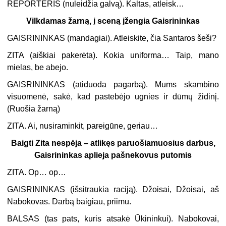
REPORTERIS (
nuleidžia galvą
). Kaltas, atleisk…
Vilkdamas žarną, į sceną įžengia Gaisrininkas
GAISRININKAS (
mandagiai
). Atleiskite, čia Santaros šeši?
ZITA (
aiškiai pakerėta
). Kokia uniforma… Taip, mano
mielas, be abejo.
GAISRININKAS (
atiduoda pagarbą
). Mums skambino
visuomenė, sakė, kad pastebėjo ugnies ir dūmų židinį.
(
Ruošia žarną
)
ZITA. Ai, nusiraminkit, pareigūne, geriau…
Baigti Zita nespėja – atlikęs paruošiamuosius darbus,
Gaisrininkas aplieja pašnekovus putomis
ZITA. Op… op…
GAISRININKAS (
išsitraukia raciją
). Džoisai, Džoisai, aš
Nabokovas. Darbą baigiau, priimu.
BALSAS (
tas pats, kuris atsakė Ūkininkui
). Nabokovai,