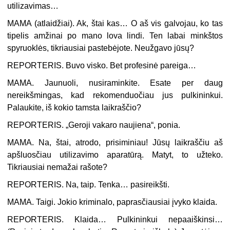
utilizavimas…
MAMA (
atlaidžiai
). Ak, štai kas… O aš vis galvojau, ko tas
tipelis amžinai po mano lova lindi. Ten labai minkštos
spyruoklės, tikriausiai pastebėjote. Neužgavo jūsų?
REPORTERIS. Buvo visko. Bet profesinė pareiga…
MAMA. Jaunuoli, nusiraminkite. Esate per daug
nereikšmingas, kad rekomenduočiau jus pulkininkui.
Palaukite, iš kokio tamsta laikraščio?
REPORTERIS. „Geroji vakaro naujiena“, ponia.
MAMA. Na, štai, atrodo, prisiminiau! Jūsų laikraščiu aš
apšluosčiau utilizavimo aparatūrą. Matyt, to užteko.
Tikriausiai nemažai rašote?
REPORTERIS. Na, taip. Tenka… pasireikšti.
MAMA. Taigi. Jokio kriminalo, paprasčiausiai įvyko klaida.
REPORTERIS. Klaida… Pulkininkui nepaaiškinsi…