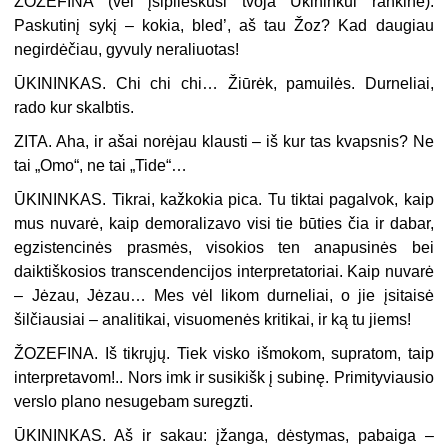
ŽOZEFINA (
vėl įsiplieskusi tvoja Ūkininkui rankine
).
Paskutinį sykį – kokia, bled’, aš tau Žoz? Kad daugiau
negirdėčiau, gyvuly neraliuotas!
ŪKININKAS. Chi chi chi… Žiūrėk, pamuilės. Durneliai,
rado kur skalbtis.
ZITA. Aha, ir ašai norėjau klausti – iš kur tas kvapsnis? Ne
tai „Omo“, ne tai „Tide“…
ŪKININKAS. Tikrai, kažkokia pica. Tu tiktai pagalvok, kaip
mus nuvarė, kaip demoralizavo visi tie būties čia ir dabar,
egzistencinės prasmės, visokios ten anapusinės bei
daiktiškosios transcendencijos interpretatoriai. Kaip nuvarė
– Jėzau, Jėzau… Mes vėl likom durneliai, o jie įsitaisė
šilčiausiai – analitikai, visuomenės kritikai, ir ką tu jiems!
ŽOZEFINA. Iš tikrųjų. Tiek visko išmokom, supratom, taip
interpretavom!.. Nors imk ir susikišk į subinę. Primityviausio
verslo plano nesugebam suregzti.
ŪKININKAS. Aš ir sakau: įžanga, dėstymas, pabaiga –