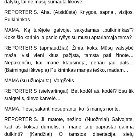
dalykų, tai ne mūsų sumauta tikrovė.
REPORTERIS. Aha. (
Atsidūsta
) Knygos, sapnai, vizijos.
Pulkininkas…
MAMA. Ką turėjote galvoje, sakydamas „pulkininkas“?
Koks šio karinio laipsnio ryšys su mūsų aptariamąja tema?
REPORTERIS (
apmaudžiai
). Žinia, koks. Mūsų valstybė
maža, visi vieni kitus pažįsta, tamsta pati žinote…
Nepakenčiu, kai mane klausinėja, geriau jau pats…
(
Baimingai iškvepia
) Pulkininkas manęs ieško, madam…
MAMA (
su užuojauta
). Vargšelis.
REPORTERIS (
sielvartingai
). Bet kodėl aš, kodėl? Esu tik
sraigtelis, dievo karvelė…
MAMA. Tiesą sakant, nesuprantu, ko iš manęs norite.
REPORTERIS. Ji, matote, nežino! (
Nuožmiai
) Galvojate,
kad aš koksai durnelis, ir mane taip paprastai galima
dulkinti? (
Kandžiai
) O tamstos disertacija, sielų