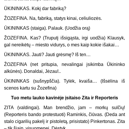
ŪKININKAS.
Kokį dar fabriką?
ŽOZEFINA.
Na, fabriką, statys kinai, celiuliozės.
ŪKININKAS (
staiga
). Palauk. (
Uodžia orą
)
ŽOZEFINA.
Kas? (
Truputį išsigąsta, irgi uodžia
) Klausyk,
gal nereikėtų – miesto vidurys, o mes kaip kokie išakai…
ŪKININKAS.
Jauti? Jauti grėsmę? Iš ten…
ŽOZEFINA
(
net pritupia, nevalingai įsikimba Ūkininko
alkūnės
). Donaldai, Jėzau!..
ŪKININKAS
(
sušnypščia
). Tylėk, kvaiša… (
Išsėlina iš
scenos kartu su Žozefina
)
Tuo metu lauko kavinėje įsitaiso Zita ir Reporteris
ZITA
(
valdingai
). Man brendžio, jam – morkų sulčių!
(
Reporteris bando protestuoti
) Raminkis, čiūvas. (
Deda ant
stalo cigarilių pakelį ir pistoletą, prisistato
) Pinkertonas. Zita
– tik šiaip, visuomenei. Dėstyk.