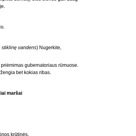
je.
lo.
stiklinę vandens
) Nugerkite,
s priėmimas gubernatoriaus rūmuose.
žengia bet kokias ribas.
iai maršai
inos krūtinės.