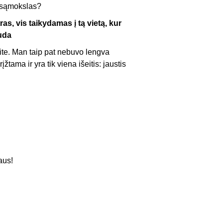
– sąmokslas?
ras, vis taikydamas į tą vietą, kur
uda
ite. Man taip pat nebuvo lengva
tama ir yra tik viena išeitis: jaustis
aus!