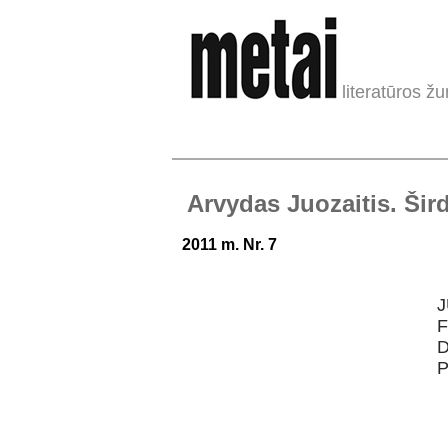
literatūros žu
Arvydas Juozaitis. Šird
2011 m. Nr. 7
J
F
D