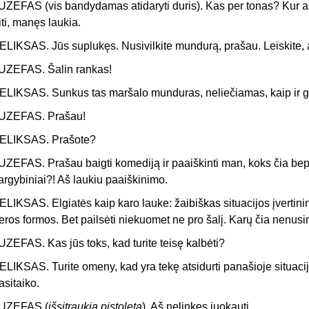
UZEFAS (vis bandydamas atidaryti duris). Kas per tonas? Kur a
iti, manęs laukia.
ELIKSAS. Jūs suplukęs. Nusivilkite mundurą, prašau. Leiskite, 
UZEFAS. Šalin rankas!
ELIKSAS. Sunkus tas maršalo munduras, neliečiamas, kaip ir g
UZEFAS. Prašau!
ELIKSAS. Prašote?
UZEFAS. Prašau baigti komediją ir paaiškinti man, koks čia be
argybiniai?! Aš laukiu paaiškinimo.
ELIKSAS. Elgiatės kaip karo lauke: žaibiškas situacijos įvertini
eros formos. Bet pailsėti niekuomet ne pro šalį. Karų čia nenusi
UZEFAS. Kas jūs toks, kad turite teisę kalbėti?
ELIKSAS. Turite omeny, kad yra tekę atsidurti panašioje situac
asitaiko.
UZEFAS (
išsitraukia pistoletą
). Aš nelinkęs juokauti.