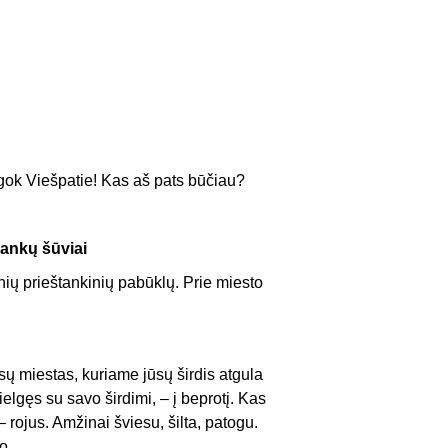
ok Viešpatie! Kas aš pats būčiau?
rankų šūviai
ių prieštankinių pabūklų. Prie miesto
sų miestas, kuriame jūsų širdis atgula
elgęs su savo širdimi, – į beprotį. Kas
– rojus. Amžinai šviesu, šilta, patogu.
o.