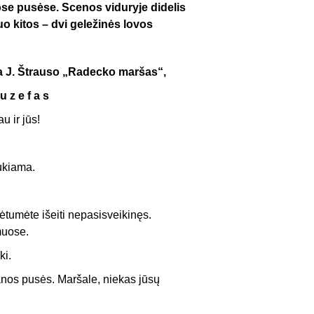
gose pusėse. Scenos viduryje didelis
nuo kitos – dvi geležinės lovos
a J. Štrauso „Radecko maršas“,
u z e f a s
u ir jūs!
ukiama.
tumėte išeiti nepasisveikinęs.
muose.
ki.
anos pusės. Maršale, niekas jūsų