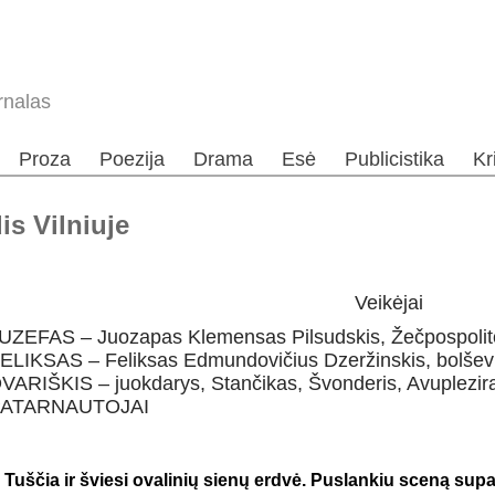
rnalas
Proza
Poezija
Drama
Esė
Publicistika
Kr
is Vilniuje
Veikėjai
UZEFAS – Juozapas Klemensas Pilsudskis, Žečpospolit
ELIKSAS – Feliksas Edmundovičius Dzeržinskis, bolšev
VARIŠKIS – juokdarys, Stančikas, Švonderis, Avuplezir
PATARNAUTOJAI
Tuščia ir šviesi ovalinių sienų erdvė. Puslankiu sceną sup