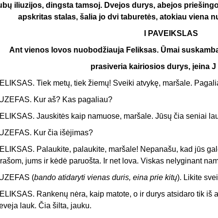
ubų iliuzijos, dingsta tamsoj. Dvejos durys, abejos priešin
apskritas stalas, šalia jo dvi taburetės, atokiau viena 
I PAVEIKSLAS
Ant vienos lovos nuobodžiauja Feliksas. Ūmai suskamb
prasiveria kairiosios durys, įeina J 
ELIKSAS. Tiek metų, tiek žiemų! Sveiki atvykę, maršale. Pagalia
UZEFAS. Kur aš? Kas pagaliau?
ELIKSAS. Jauskitės kaip namuose, maršale. Jūsų čia seniai la
UZEFAS. Kur čia išėjimas?
ELIKSAS. Palaukite, palaukite, maršale! Nepanašu, kad jūs galė
rašom, jums ir kėdė paruošta. Ir net lova. Viskas nelyginant na
UZEFAS (
bando atidaryti vienas duris, eina prie kitų
). Likite svei
ELIKSAS. Rankenų nėra, kaip matote, o ir durys atsidaro tik iš 
eveja lauk. Čia šilta, jauku.