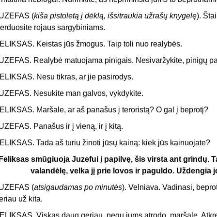
UZEFAS (
kiša pistoletą į dėklą, išsitraukia užrašų knygelę
). Št
erduosite rojaus sargybiniams.
ELIKSAS. Keistas jūs žmogus. Taip toli nuo realybės.
UZEFAS. Realybė matuojama pinigais. Nesivaržykite, pinigų p
ELIKSAS. Nesu tikras, ar jie pasirodys.
UZEFAS. Nesukite man galvos, vykdykite.
ELIKSAS. Maršale, ar aš panašus į teroristą? O gal į beprotį?
UZEFAS. Panašus ir į vieną, ir į kitą.
ELIKSAS. Tada aš turiu žinoti jūsų kainą: kiek jūs kainuojate?
Feliksas smūgiuoja Juzefui į papilvę, šis virsta ant grindų. T
valandėlę, velka jį prie lovos ir paguldo. Uždengia 
UZEFAS (
atsigaudamas po minutės
). Velniava. Vadinasi, bepr
eriau už kita.
ELIKSAS. Viskas daug geriau, negu jums atrodo, maršale. Atkre