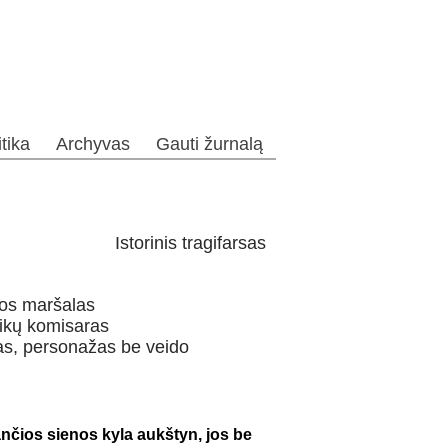
itika
Archyvas
Gauti žurnalą
Istorinis tragifarsas
os maršalas
ikų komisaras
as, personažas be veido
ančios sienos kyla aukštyn, jos be