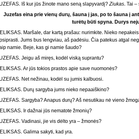
UZEFAS. Iš kur jūs žinote mano seną slapyvardį?
Ziukas
. Tai 
Juzefas eina prie vienų durų, šauna į jas, po to šauna į ant
turėtų būti spyna. Durys nej
ELIKSAS. Maršale, dar kartą prašau: nurimkite. Nieko nepakeis
psiprasti. Jums bus lengviau, aš padėsiu. Čia patekus atgal negrįž
aip namie. Beje, kas gi namie šaudo?
UZEFAS. Jeigu aš miręs, kodėl viską suprantu?
ELIKSAS. Ar jūs tokios prastos apie save nuomonės?
UZEFAS. Net nežinau, kodėl su jumis kalbuosi.
ELIKSAS. Durų sargyba jums nieko nepaaiškino?
UZEFAS. Sargyba? Anapus durų? Aš nesutikau nė vieno žmog
ELIKSAS. Ir dažnai jūs nematote žmonių?
UZEFAS. Vadinasi, jie vis dėlto yra – žmonės?
ELIKSAS. Galima sakyti, kad yra.