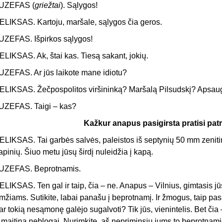
UZEFAS (
griežtai
). Sąlygos!
ELIKSAS. Kartoju, maršale, sąlygos čia geros.
UZEFAS. Išpirkos sąlygos!
ELIKSAS. Ak, štai kas. Tiesą sakant, jokių.
UZEFAS. Ar jūs laikote mane idiotu?
ELIKSAS. Žečpospolitos viršininką? Maršalą Pilsudskį? Apsaug
UZEFAS. Taigi – kas?
Kažkur anapus pasigirsta pratisi pat
ELIKSAS. Tai garbės salvės, paleistos iš septynių 50 mm zenitin
apinių. Šiuo metu jūsų širdį nuleidžia į kapą.
UZEFAS. Beprotnamis.
ELIKSAS. Ten gal ir taip, čia – ne. Anapus – Vilnius, gimtasis jū
mžiams. Sutikite, labai panašu į beprotnamį. Ir žmogus, taip pasi
ar tokią nesąmonę galėjo sugalvoti? Tik jūs, vienintelis. Bet čia 
r maitina neblogai. Nurimkite, aš nepriminsiu jums to beprotnami