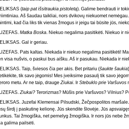
ELIKSAS (
taip pat išsitraukia pistoletą
). Galime bendrauti ir tok
riimtiniau. Aš šaudau taikliai, nors dvikovų niekuomet nemėgau. 
intimi, kad čia liks tik vienas žmogus ir jeigu tai būsite jūs, ni
UZEFAS.
Matka Boska
. Niekuo negalima pasitikėti. Niekuo ir ni
ELIKSAS. Gal ir geriau.
UZEFAS. Pats kaltas. Niekada ir niekuo negalima pasitikėti! M
en visa nušvis, o paskui bus aišku. Aš ir pasukau. Niekada ir nie
ELIKSAS. Taip, šviesos čia per akis. Bet pritariu (
šaukte šaukia
etikėkite, tik savo jėgomis! Mes įveiksime pasaulį tik savo jėgom
eroro metu. Ar ne taip, drauge
Ziukai
. Ir
Stebuklo prie Varšuvos
m
UZEFAS.
Ziukai?
Terorizmas? Mūšis prie Varšuvos? Vilnius? Po 
ELIKSAS. Juzefai Klemensai Pilsudski, Žečpospolitos maršale. 
ūsų širdį į paskutinę kelionę. Jūs skendite šlovėje. Jūs apsvaigę
unkus. Tai žmogiška, net pernelyg žmogiška. Ir nors jūs nebe ž
ia galima pailsėti.