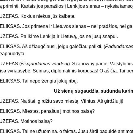
ą priminti. Kartais jos panašios į Lenkijos sienas – nyksta tamso
UZEFAS. Kokius niekus jūs kalbate.
ELIKSAS. Jos primena ir Lietuvos sienas – nei pradžios, nei ga
UZEFAS. Palikime Lenkiją ir Lietuvą, jos ne jūsų snapui.
ELIKSAS. Aš džiaugčiausi, jeigu galėčiau palikti. (
Paduodamas 
eapnuodyta.
UZEFAS (
išspjaudamas vandenį
). Szanowny panie! Valstybini
isa vyriausybė, Seimas, diplomatinis korpusas! O aš čia. Tai per
ELIKSAS. Tai neperžengia jokių ribų.
Už sienų sugaudžia, sudunda karin
UZEFAS. Na štai, girdžiu savo miestą. Vilnius. Aš girdžiu jį!
ELIKSAS. Miestas, panašus į motinos balsą?
UZEFAS. Motinos balsą?
ELIKSAS. Tai ne užuomina, o faktas. Jūsų širdį paguldė ant mot