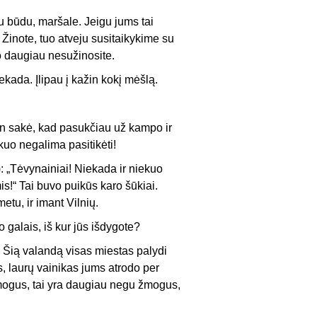
iu būdu, maršale. Jeigu jums tai
Žinote, tuo atveju susitaikykime su
eko daugiau nesužinosite.
ekada. Įlipau į kažin kokį mėšlą.
an sakė, kad pasukčiau už kampo ir
kuo negalima pasitikėti!
): „Tėvynainiai! Niekada ir niekuo
is!“ Tai buvo puikūs karo šūkiai.
etu, ir imant Vilnių.
galais, iš kur jūs išdygote?
Šią valandą visas miestas palydi
s, laurų vainikas jums atrodo per
mogus, tai yra daugiau negu žmogus,