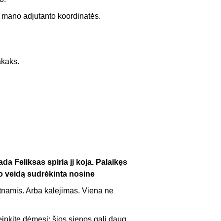
ai mano adjutanto koordinatės.
akaks.
ada Feliksas spiria jį koja. Palaikęs
jo veidą sudrėkinta nosine
otnamis. Arba kalėjimas. Viena ne
ipkite dėmesį: šios sienos gali daug