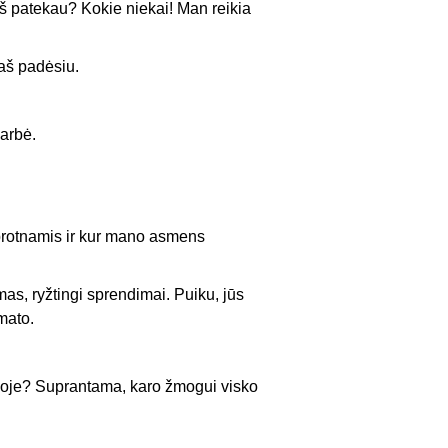
š patekau? Kokie niekai! Man reikia
aš padėsiu.
arbė.
protnamis ir kur mano asmens
mas, ryžtingi sprendimai. Puiku, jūs
mato.
ijoje? Suprantama, karo žmogui visko