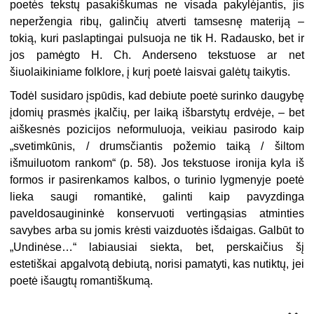
poetės tekstų pasakiškumas ne visada pakylėjantis, jis
neperžengia ribų, galinčių atverti tamsesnę materiją –
tokią, kuri paslaptingai pulsuoja ne tik H. Radausko, bet ir
jos pamėgto H. Ch. Anderseno tekstuose ar net
šiuolaikiniame folklore, į kurį poetė laisvai galėtų taikytis.
Todėl susidaro įspūdis, kad debiute poetė surinko daugybę
įdomių prasmės įkalčių, per laiką išbarstytų erdvėje, – bet
aiškesnės pozicijos neformuluoja, veikiau pasirodo kaip
„svetimkūnis, / drumsčiantis požemio taiką / šiltom
išmuiluotom rankom“ (p. 58). Jos tekstuose ironija kyla iš
formos ir pasirenkamos kalbos, o turinio lygmenyje poetė
lieka saugi romantikė, galinti kaip pavyzdinga
paveldosaugininkė konservuoti vertingąsias atminties
savybes arba su jomis krėsti vaizduotės išdaigas. Galbūt to
„Undinėse…“ labiausiai siekta, bet, perskaičius šį
estetiškai apgalvotą debiutą, norisi pamatyti, kas nutiktų, jei
poetė išaugtų romantiškumą.