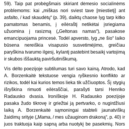
59). Taip pat probėgšmais skiriant dėmesio socialinėms
problemoms: kai „miškas nori sviest tave [miestietį] ant
asfalto, / kad skaudėtų“ (p. 39), daiktų chaose lyg tarp kitko
pamatomas benamis, į eilėraštį netikėtai įsriegiama
užuomina į rasizmą („Geltonas namas“), pasakose
emancipuojama princesė. Todėl apversto, lyg „ne šio“ laiko
būsena nereiškia visapusio susvetimėjimo, greičiau
paryškina tvarumo ilgesį, kylantį pastebint besaikį vartojimą
ir skubos iššauktą paviršutiniškumą.
Vis dėlto poezijoje subtilumas turi savo kainą. Atrodo, kad
A. Borzenkaitė tekstuose vengia ryškesnio konflikto ar
rizikos, todėl kai kurios temos lieka tik užčiuoptos. Šį stygių
išryškina rimuoti eilėraščiai, parašyti tarsi Henriko
Radausko dvasia. Ironiškoje H. Radausko poezijoje
pasaka žudo tikrovę ir griežtai ją pertvarko, o nugirdžiusi
laiką A. Borzenkaitė sąmoningai stabteli jaunatviškų
žaidimų srityje („Mama, / mes užauginom drakoną“, p. 40) ir
juos traktuoja kaip sapną arba nuotykį be pasekmių. Nors