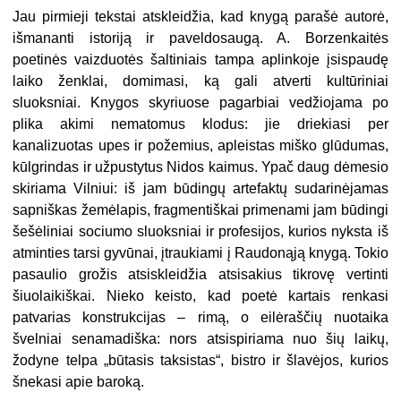
Jau pirmieji tekstai atskleidžia, kad knygą parašė autorė,
išmananti istoriją ir paveldosaugą. A. Borzenkaitės
poetinės vaizduotės šaltiniais tampa aplinkoje įsispaudę
laiko ženklai, domimasi, ką gali atverti kultūriniai
sluoksniai. Knygos skyriuose pagarbiai vedžiojama po
plika akimi nematomus klodus: jie driekiasi per
kanalizuotas upes ir požemius, apleistas miško glūdumas,
kūlgrindas ir užpustytus Nidos kaimus. Ypač daug dėmesio
skiriama Vilniui: iš jam būdingų artefaktų sudarinėjamas
sapniškas žemėlapis, fragmentiškai primenami jam būdingi
šešėliniai sociumo sluoksniai ir profesijos, kurios nyksta iš
atminties tarsi gyvūnai, įtraukiami į Raudonąją knygą. Tokio
pasaulio grožis atsiskleidžia atsisakius tikrovę vertinti
šiuolaikiškai. Nieko keisto, kad poetė kartais renkasi
patvarias konstrukcijas – rimą, o eilėraščių nuotaika
švelniai senamadiška: nors atsispiriama nuo šių laikų,
žodyne telpa „būtasis taksistas“, bistro ir šlavėjos, kurios
šnekasi apie baroką.