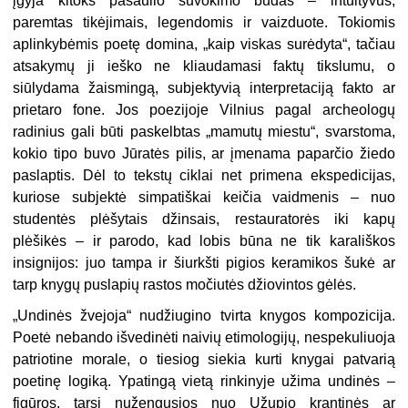
įgyja kitoks pasaulio suvokimo būdas – intuityvus,
paremtas tikėjimais, legendomis ir vaizduote. Tokiomis
aplinkybėmis poetę domina, „kaip viskas surėdyta“, tačiau
atsakymų ji ieško ne kliaudamasi faktų tikslumu, o
siūlydama žaismingą, subjektyvią interpretaciją fakto ar
prietaro fone. Jos poezijoje Vilnius pagal archeologų
radinius gali būti paskelbtas „mamutų miestu“, svarstoma,
kokio tipo buvo Jūratės pilis, ar įmenama paparčio žiedo
paslaptis. Dėl to tekstų ciklai net primena ekspedicijas,
kuriose subjektė simpatiškai keičia vaidmenis – nuo
studentės plėšytais džinsais, restauratorės iki kapų
plėšikės – ir parodo, kad lobis būna ne tik karališkos
insignijos: juo tampa ir šiurkšti pigios keramikos šukė ar
tarp knygų puslapių rastos močiutės džiovintos gėlės.
„Undinės žvejoja“ nudžiugino tvirta knygos kompozicija.
Poetė nebando išvedinėti naivių etimologijų, nespekuliuoja
patriotine morale, o tiesiog siekia kurti knygai patvarią
poetinę logiką. Ypatingą vietą rinkinyje užima undinės –
figūros, tarsi nužengusios nuo Užupio krantinės ar