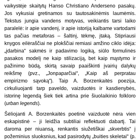
vaikystėje skaitytų Hanso Christiano Anderseno pasakų.
Jos vykusiai gretinamos su tautosakinėmis laumėmis.
Tekstus jungia vandens motyvas, veikiantis tarsi laiko
paralelė: ir apie vandenį, ir apie istoriją kalbame vartodami
tas pačias metaforas – šaltinį, tėkmę, įtaką. Stipriausi
knygos eilėraščiai ne plokščiai remiasi amžino ciklo idėja:
„įdarbina“ sakmės ir padavimo logiką, siūlo formulinės
pasakos modelį ne kaip stilizaciją, bet kaip mąstymo ir
pažinimo būdą, skirtą savaip paaiškinti įvairių dalykų
reikšmę (pvz., „Jonpaparčiai“, „Kaip aš perpratau
empirizmo sąvoką“). Taip A. Borzenkaitės poezija,
cirkuliuojanti tarp paveldo, vaizduotės ir kasdienybės,
istorinę legendą šiek tiek artina prie šiuolaikinio folkloro
(
urban legends
).
Šėliojanti A. Borzenkaitės poetinė vaizduotė nėra vien
eskapistinė – ji leidžia subtiliai reflektuoti dabartį. Tai
daroma per niuansą, renkantis siužetiškai „skverbtis“ į
požeminius sluoksnius, kad pasirodytų „buities skeletai“ (p.