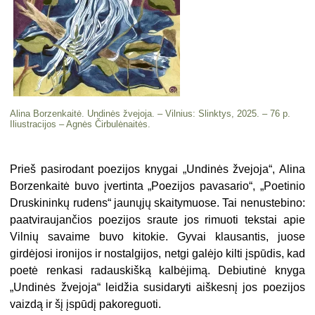
Alina Borzenkaitė. Undinės žvejoja. – Vilnius: Slinktys, 2025. – 76 p.
Iliustracijos – Agnės Čirbulėnaitės.
Prieš pasirodant poezijos knygai „Undinės žvejoja“, Alina
Borzenkaitė buvo įvertinta „Poezijos pavasario“, „Poetinio
Druskininkų rudens“ jaunųjų skaitymuose. Tai nenustebino:
paatviraujančios poezijos sraute jos rimuoti tekstai apie
Vilnių savaime buvo kitokie. Gyvai klausantis, juose
girdėjosi ironijos ir nostalgijos, netgi galėjo kilti įspūdis, kad
poetė renkasi radauskišką kalbėjimą. Debiutinė knyga
„Undinės žvejoja“ leidžia susidaryti aiškesnį jos poezijos
vaizdą ir šį įspūdį pakoreguoti.