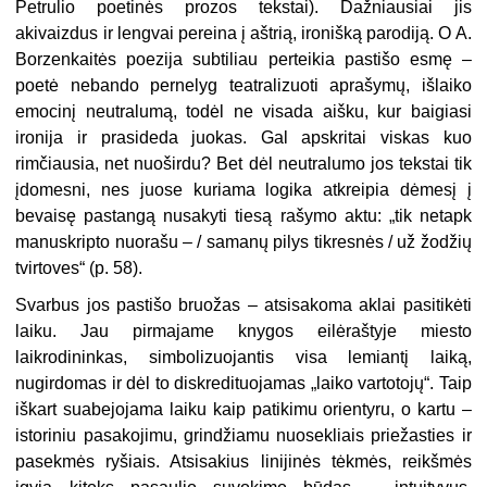
Petrulio poetinės prozos tekstai). Dažniausiai jis
akivaizdus ir lengvai pereina į aštrią, ironišką parodiją. O A.
Borzenkaitės poezija subtiliau perteikia pastišo esmę –
poetė nebando pernelyg teatralizuoti aprašymų, išlaiko
emocinį neutralumą, todėl ne visada aišku, kur baigiasi
ironija ir prasideda juokas. Gal apskritai viskas kuo
rimčiausia, net nuoširdu? Bet dėl neutralumo jos tekstai tik
įdomesni, nes juose kuriama logika atkreipia dėmesį į
bevaisę pastangą nusakyti tiesą rašymo aktu: „tik netapk
manuskripto nuorašu – / samanų pilys tikresnės / už žodžių
tvirtoves“ (p. 58).
Svarbus jos pastišo bruožas – atsisakoma aklai pasitikėti
laiku. Jau pirmajame knygos eilėraštyje miesto
laikrodininkas, simbolizuojantis visa lemiantį laiką,
nugirdomas ir dėl to diskredituojamas „laiko vartotojų“. Taip
iškart suabejojama laiku kaip patikimu orientyru, o kartu –
istoriniu pasakojimu, grindžiamu nuosekliais priežasties ir
pasekmės ryšiais. Atsisakius linijinės tėkmės, reikšmės