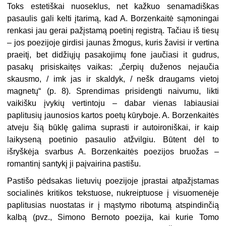
Toks estetiškai nuoseklus, net kažkuo senamadiškas
pasaulis gali kelti įtarimą, kad A. Borzenkaitė sąmoningai
renkasi jau gerai pažįstamą poetinį registrą. Tačiau iš tiesų
– jos poezijoje girdisi jaunas žmogus, kuris žavisi ir vertina
praeitį, bet didžiųjų pasakojimų fone jaučiasi it gudrus,
pasakų prisiskaitęs vaikas: „čerpių duženos nejaučia
skausmo, / imk jas ir skaldyk, / nešk draugams vietoj
magnetų“ (p. 8). Sprendimas prisidengti naivumu, likti
vaikišku įvykių vertintoju – dabar vienas labiausiai
paplitusių jaunosios kartos poetų kūryboje. A. Borzenkaitės
atveju šią būklę galima suprasti ir autoironiškai, ir kaip
laikyseną poetinio pasaulio atžvilgiu. Būtent dėl to
išryškėja svarbus A. Borzenkaitės poezijos bruožas –
romantinį santykį ji paįvairina pastišu.
Pastišo pėdsakas lietuvių poezijoje įprastai atpažįstamas
socialinės kritikos tekstuose, nukreiptuose į visuomenėje
paplitusias nuostatas ir į mąstymo ribotumą atspindinčią
kalbą (pvz., Simono Bernoto poezija, kai kurie Tomo