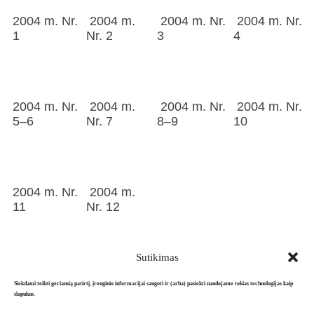
2004 m. Nr.
2004 m.
2004 m. Nr.
2004 m. Nr.
1
Nr. 2
3
4
2004 m. Nr.
2004 m.
2004 m. Nr.
2004 m. Nr.
5–6
Nr. 7
8–9
10
2004 m. Nr.
2004 m.
11
Nr. 12
Sutikimas
Siekdami teikti geriausią patirtį, įrenginio informacijai saugoti ir (arba) pasiekti naudojame tokias technologijas kaip
slapukus.