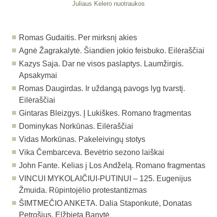
Juliaus Kelero nuotraukos
Romas Gudaitis. Per mirksnį akies
Agnė Žagrakalytė. Šiandien jokio feisbuko. Eilėraščiai
Kazys Saja. Dar ne visos paslaptys. Laumžirgis.
Apsakymai
Romas Daugirdas. Ir uždangą pavogs lyg tvarstį.
Eilėraščiai
Gintaras Bleizgys. Į Lukiškes. Romano fragmentas
Dominykas Norkūnas. Eilėraščiai
Vidas Morkūnas. Pakeleivingų stotys
Vika Čembarceva. Bevėtrio sezono laiškai
John Fante. Kelias į Los Andželą. Romano fragmentas
VINCUI MYKOLAIČIUI-PUTINUI – 125.
Eugenijus
Žmuida. Rūpintojėlio protestantizmas
ŠIMTMEČIO ANKETA.
Dalia Staponkutė, Donatas
Petrošius, Elžbieta Banytė