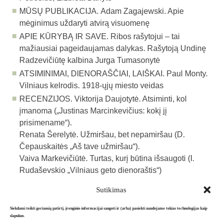
MŪSŲ PUBLIKACIJA.
Adam Zagajewski. Apie
mėginimus uždaryti atvirą visuomenę
APIE KŪRYBĄ IR SAVE.
Ribos rašytojui – tai
mažiausiai pageidaujamas dalykas. Rašytoją Undinę
Radzevičiūtę kalbina Jurga Tumasonytė
ATSIMINIMAI, DIENORAŠČIAI, LAIŠKAI.
Paul Monty.
Vilniaus kelrodis. 1918-ųjų miesto veidas
RECENZIJOS.
Viktorija Daujotytė. Atsiminti, kol
įmanoma („Justinas Marcinkevičius: kokį jį
prisimename“).
Renata Šerelytė. Užmiršau, bet nepamiršau (D.
Čepauskaitės „Aš tave užmiršau“)
.
Vaiva Markevičiūtė. Turtas, kurį būtina išsaugoti (I.
Rudaševskio „Vilniaus geto dienoraštis“)
Sutikimas
Atgal į archyvą
Siekdami teikti geriausią patirtį, įrenginio informacijai saugoti ir (arba) pasiekti naudojame tokias technologijas kaip
slapukus.