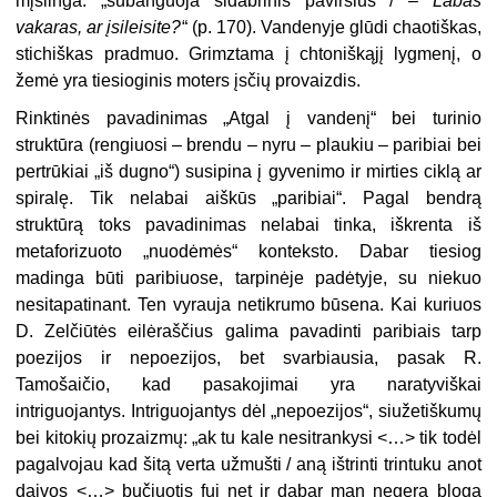
mįslinga: „subanguoja sidabrinis paviršius / –
Labas
vakaras, ar įsileisite?
“ (p. 170). Vandenyje glūdi chaotiškas,
stichiškas pradmuo. Grimztama į chtoniškąjį lygmenį, o
žemė yra tiesioginis moters įsčių provaizdis.
Rinktinės pavadinimas „Atgal į vandenį“ bei turinio
struktūra (rengiuosi – brendu – nyru – plaukiu – paribiai bei
pertrūkiai „iš dugno“) susipina į gyvenimo ir mirties ciklą ar
spiralę. Tik nelabai aiškūs „paribiai“. Pagal bendrą
struktūrą toks pavadinimas nelabai tinka, iškrenta iš
metaforizuoto „nuodėmės“ konteksto. Dabar tiesiog
madinga būti paribiuose, tarpinėje padėtyje, su niekuo
nesitapatinant. Ten vyrauja netikrumo būsena. Kai kuriuos
D. Zelčiūtės eilėraščius galima pavadinti paribiais tarp
poezijos ir nepoezijos, bet svarbiausia, pasak R.
Tamošaičio, kad pasakojimai yra naratyviškai
intriguojantys. Intriguojantys dėl „nepoezijos“, siužetiškumų
bei kitokių prozaizmų: „ak tu kale nesitrankysi <…> tik todėl
pagalvojau kad šitą verta užmušti / aną ištrinti trintuku anot
daivos <…> bučiuotis fui net ir dabar man negera bloga