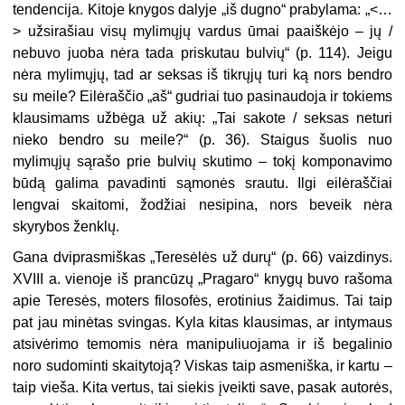
tendencija. Kitoje knygos dalyje „iš dugno“ prabylama: „<…
> užsirašiau visų mylimųjų vardus ūmai paaiškėjo – jų /
nebuvo juoba nėra tada priskutau bulvių“ (p. 114). Jeigu
nėra mylimųjų, tad ar seksas iš tikrųjų turi ką nors bendro
su meile? Eilėraščio „aš“ gudriai tuo pasinaudoja ir tokiems
klausimams užbėga už akių: „Tai sakote / seksas neturi
nieko bendro su meile?“ (p. 36). Staigus šuolis nuo
mylimųjų sąrašo prie bulvių skutimo – tokį komponavimo
būdą galima pavadinti sąmonės srautu. Ilgi eilėraščiai
lengvai skaitomi, žodžiai nesipina, nors beveik nėra
skyrybos ženklų.
Gana dviprasmiškas „Teresėlės už durų“ (p. 66) vaizdinys.
XVIII a. vienoje iš prancūzų „Pragaro“ knygų buvo rašoma
apie Teresės, moters filosofės, erotinius žaidimus. Tai taip
pat jau minėtas svingas. Kyla kitas klausimas, ar intymaus
atsivėrimo temomis nėra manipuliuojama ir iš begalinio
noro sudominti skaitytoją? Viskas taip asmeniška, ir kartu –
taip vieša. Kita vertus, tai siekis įveikti save, pasak autorės,