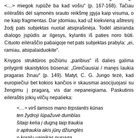
<…> miegok rupūže ba kad vošiu“ (p. 167-168). Tačiau
eilėraštis dėl sąmonės srauto reikšmę įgyja kaip visuma, o
ne kaip fragmentas. Dar įdomiau, kad už kiekvieną aštresnį
žodį pats subjektas nuolat atsiprašinėja. Todėl atsiranda
dialogo įspūdis ar ilgesys, kylantis iš paties noro būti.
Cituoto eilėraščio pabaigoje net pats subjektas prabyla: „ei,
ramiau, atsipalaiduokite“.
Knygos struktūros požiūriu „paribius“ iš dalies galima
prilyginti skaistyklos būsenai: „Greičiausiai / manęs laukia
pragaras žinau“ (p. 149). Matyt, C. G. Jungo tezė, kad
europiečiui bet kokios kančios ir skausmai asocijuojasi su
žengimu į pragarą, vis dar nepaneigiama. Paskutinis
eilėraštis jokių vilčių nepalieka:
<…> virš tamsos mano tirpstantis kūnas
ten žydroji lūpažuvė dumblas
šitaip kelia į dugną taip traukia
ir aptraukia akis jūrų džiunglės
o koralų vainikas nusvyra