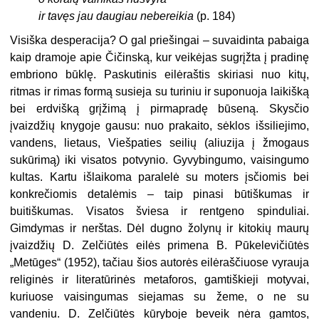
ir tavęs jau daugiau nebereikia
(p. 184)
Visiška desperacija? O gal priešingai – suvaidinta pabaiga
kaip dramoje apie Čičinską, kur veikėjas sugrįžta į pradinę
embriono būklę. Paskutinis eilėraštis skiriasi nuo kitų,
ritmas ir rimas formą susieja su turiniu ir suponuoja laikišką
bei erdvišką grįžimą į pirmapradę būseną. Skysčio
įvaizdžių knygoje gausu: nuo prakaito, sėklos išsiliejimo,
vandens, lietaus, Viešpaties seilių (aliuzija į žmogaus
sukūrimą) iki visatos potvynio. Gyvybingumo, vaisingumo
kultas. Kartu išlaikoma paralelė su moters įsčiomis bei
konkrečiomis detalėmis – taip pinasi būtiškumas ir
buitiškumas. Visatos šviesa ir rentgeno spinduliai.
Gimdymas ir nerštas. Dėl dugno žolynų ir kitokių maurų
įvaizdžių D. Zelčiūtės eilės primena B. Pūkelevičiūtės
„Metūges“ (1952), tačiau šios autorės eilėraščiuose vyrauja
religinės ir literatūrinės metaforos, gamtiškieji motyvai,
kuriuose vaisingumas siejamas su žeme, o ne su
vandeniu. D. Zelčiūtės kūryboje beveik nėra gamtos,