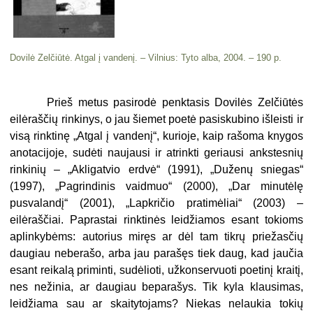
Dovilė Zelčiūtė. Atgal į vandenį. – Vilnius: Tyto alba, 2004. – 190 p.
Prieš metus pasirodė penktasis Dovilės Zelčiūtės
eilėraščių rinkinys, o jau šiemet poetė pasiskubino išleisti ir
visą rinktinę „Atgal į vandenį“, kurioje, kaip rašoma knygos
anotacijoje, sudėti naujausi ir atrinkti geriausi ankstesnių
rinkinių – „Akligatvio erdvė“ (1991), „Duženų sniegas“
(1997), „Pagrindinis vaidmuo“ (2000), „Dar minutėlę
pusvalandį“ (2001), „Lapkričio pratimėliai“ (2003) –
eilėraščiai. Paprastai rinktinės leidžiamos esant tokioms
aplinkybėms: autorius miręs ar dėl tam tikrų priežasčių
daugiau neberašo, arba jau parašęs tiek daug, kad jaučia
esant reikalą priminti, sudėlioti, užkonservuoti poetinį kraitį,
nes nežinia, ar daugiau beparašys. Tik kyla klausimas,
leidžiama sau ar skaitytojams? Niekas nelaukia tokių