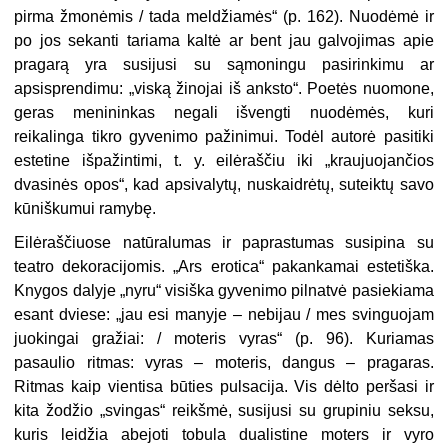
pirma žmonėmis / tada meldžiamės“ (p. 162). Nuodėmė ir
po jos sekanti tariama kaltė ar bent jau galvojimas apie
pragarą yra susijusi su sąmoningu pasirinkimu ar
apsisprendimu: „viską žinojai iš anksto“. Poetės nuomone,
geras menininkas negali išvengti nuodėmės, kuri
reikalinga tikro gyvenimo pažinimui. Todėl autorė pasitiki
estetine išpažintimi, t. y. eilėraščiu iki „kraujuojančios
dvasinės opos“, kad apsivalytų, nuskaidrėtų, suteiktų savo
kūniškumui ramybę.
Eilėraščiuose natūralumas ir paprastumas susipina su
teatro dekoracijomis. „Ars erotica“ pakankamai estetiška.
Knygos dalyje „nyru“ visiška gyvenimo pilnatvė pasiekiama
esant dviese: „jau esi manyje – nebijau / mes svinguojam
juokingai gražiai: / moteris vyras“ (p. 96). Kuriamas
pasaulio ritmas: vyras – moteris, dangus – pragaras.
Ritmas kaip vientisa būties pulsacija. Vis dėlto peršasi ir
kita žodžio „svingas“ reikšmė, susijusi su grupiniu seksu,
kuris leidžia abejoti tobula dualistine moters ir vyro