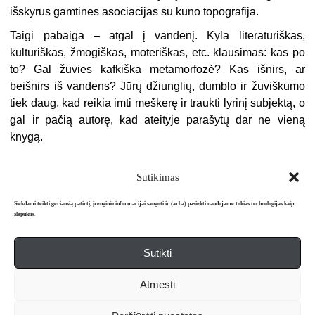
išskyrus gamtines asociacijas su kūno topografija.
Taigi pabaiga – atgal į vandenį. Kyla literatūriškas,
kultūriškas, žmogiškas, moteriškas, etc. klausimas: kas po
to? Gal žuvies kafkiška metamorfozė? Kas išnirs, ar
beišnirs iš vandens? Jūrų džiunglių, dumblo ir žuviškumo
tiek daug, kad reikia imti meškerę ir traukti lyrinį subjektą, o
gal ir pačią autorę, kad ateityje parašytų dar ne vieną
knygą.
Sutikimas
Siekdami teikti geriausią patirtį, įrenginio informacijai saugoti ir (arba) pasiekti naudojame tokias technologijas kaip
slapukus.
Sutikti
Apie mus
Redakcija
Prenumerata
Atmesti
Literatūros mėnraštis „Metai“ © 2026. Leidžiamas nuo 1991 m.