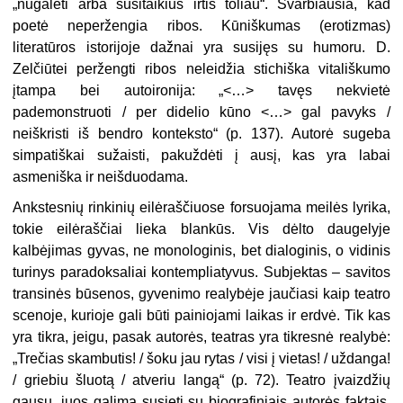
„nugalėti arba susitaikius irtis toliau“. Svarbiausia, kad
poetė neperžengia ribos. Kūniškumas (erotizmas)
literatūros istorijoje dažnai yra susijęs su humoru. D.
Zelčiūtei peržengti ribos neleidžia stichiška vitališkumo
įtampa bei autoironija: „<…> tavęs nekvietė
pademonstruoti / per didelio kūno <…> gal pavyks /
neiškristi iš bendro konteksto“ (p. 137). Autorė sugeba
simpatiškai sužaisti, pakuždėti į ausį, kas yra labai
asmeniška ir neišduodama.
Ankstesnių rinkinių eilėraščiuose forsuojama meilės lyrika,
tokie eilėraščiai lieka blankūs. Vis dėlto daugelyje
kalbėjimas gyvas, ne monologinis, bet dialoginis, o vidinis
turinys paradoksaliai kontempliatyvus. Subjektas – savitos
transinės būsenos, gyvenimo realybėje jaučiasi kaip teatro
scenoje, kurioje gali būti painiojami laikas ir erdvė. Tik kas
yra tikra, jeigu, pasak autorės, teatras yra tikresnė realybė:
„Trečias skambutis! / šoku jau rytas / visi į vietas! / uždanga!
/ griebiu šluotą / atveriu langą“ (p. 72). Teatro įvaizdžių
gausu, juos galima susieti su biografiniais autorės faktais.