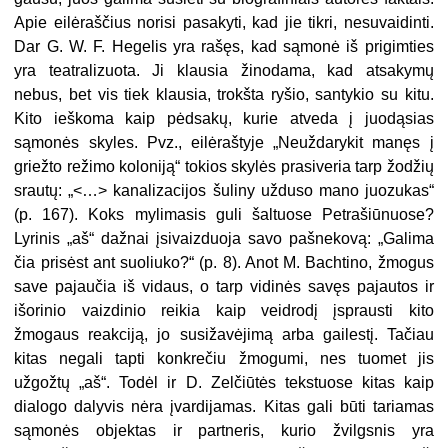
Apie eilėraščius norisi pasakyti, kad jie tikri, nesuvaidinti.
Dar G. W. F. Hegelis yra rašęs, kad sąmonė iš prigimties
yra teatralizuota. Ji klausia žinodama, kad atsakymų
nebus, bet vis tiek klausia, trokšta ryšio, santykio su kitu.
Kito ieškoma kaip pėdsakų, kurie atveda į juodąsias
sąmonės skyles. Pvz., eilėraštyje „Neuždarykit manęs į
griežto režimo koloniją“ tokios skylės prasiveria tarp žodžių
srautų: „<…> kanalizacijos šuliny užduso mano juozukas“
(p. 167). Koks mylimasis guli šaltuose Petrašiūnuose?
Lyrinis „aš“ dažnai įsivaizduoja savo pašnekovą: „Galima
čia prisėst ant suoliuko?“ (p. 8). Anot M. Bachtino, žmogus
save pajaučia iš vidaus, o tarp vidinės savęs pajautos ir
išorinio vaizdinio reikia kaip veidrodį įsprausti kito
žmogaus reakciją, jo susižavėjimą arba gailestį. Tačiau
kitas negali tapti konkrečiu žmogumi, nes tuomet jis
užgožtų „aš“. Todėl ir D. Zelčiūtės tekstuose kitas kaip
dialogo dalyvis nėra įvardijamas. Kitas gali būti tariamas
sąmonės objektas ir partneris, kurio žvilgsnis yra