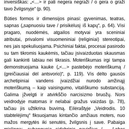
inversiškas: „<…> ir pati negera negraži / o gera o graži
tavo žvilgsnyje“ (p. 90).
Būties formos ir dimensijos pinasi: gyvenimas, teatras,
sapnas („sapnuosiu tave / prisikėlusį iš kapų“, p. 64). Visi
pragaro, nuodėmės, atgailos motyvai yra sceniniai
atributai, privalomi visuomeniniai (religiniai) stereotipai,
nes jais spekuliuojama. Psichiniai faktai, procesai pasirodo
su tam tikromis kaukėmis, tačiau įsivaizduotas skausmas
gali kankinti labiau nei tikrasis. Moteriškumas irgi tampa
demonstruojama kauke („<…> pastebėjo moteriškumą /
(greičiausiai dėl antsvorio)“, p. 119). Vis dėlto gausūs
archetipiniai vandens įvaizdžiai nurodo amžinąjį
moteriškumą – kaip vaisingumo, vitališkumo substanciją.
Galima įžvelgti ir atvirkščio narcisizmo bruožų. Nors
veidrodyje matomas ir nelabai gražus vaizdas (p. 78),
tačiau jis užtikrina buvimą. Eilėraštyje „Veidrodis. 10
stabtelėjimų“ fiksuojamas kintančio amžiaus moters, nuo
mažos mergytės iki senutės, žvilgsnis į save. Pabaiga