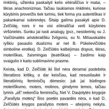
rinktinių, užtenka paskaityti kelis eilėraščius ir matai, –
tikras anachronizmas. Tačiau laukiamos rinktinės, kuriose
kūrybinis proveržis tiek turiniu, tiek forma yra autentiškas ir
pakankamai subrendęs. Šitaip galima pasakyti apie D.
Zelčiūtę, nors ir ne visi eilėraščiai verti kūrybinės
viršūnėlės. Sunku jai rasti analogų (pvz., nesiderintų su J.
Vaičiūnaitės aristokratišku žvilgsniu, su N. Miliauskaitės
ryškiu pasaulio dualizmu ar net B. Pūkelevičiūtės
simboline erotika). D. Zelčiūtės kalbėjimas drąsus, tikras,
moteriškas, žaismingas (teatriškas) – žaidimo kaip
svaigulio ir kartu sublimavimo prasme.
Keista, kad D. Zelčiūtė iki šiol nėra deramai pastebėta
literatūros kritikų, o dar keisčiau, kad nesusilaukė ir
literatūrinių feminisčių dėmesio: juk jai būdingos
moteriškumo, moters, motinos, gimdymo temos, tačiau
lyrinis „aš“ nekenčia feminisčių. Net V. Daujotytės knygoje
„Parašyta moterų“ šios poetės pavardės nėra, o kad D.
Zelčiūtės knygos parašytos moters – abejonių nekyla.