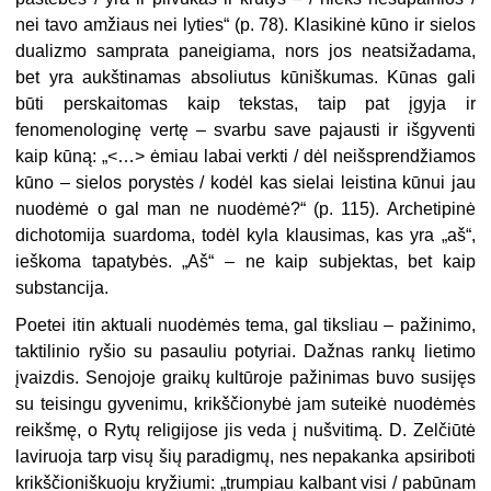
nei tavo amžiaus nei lyties“ (p. 78). Klasikinė kūno ir sielos
dualizmo samprata paneigiama, nors jos neatsižadama,
bet yra aukštinamas absoliutus kūniškumas. Kūnas gali
būti perskaitomas kaip tekstas, taip pat įgyja ir
fenomenologinę vertę – svarbu save pajausti ir išgyventi
kaip kūną: „<…> ėmiau labai verkti / dėl neišsprendžiamos
kūno – sielos porystės / kodėl kas sielai leistina kūnui jau
nuodėmė o gal man ne nuodėmė?“ (p. 115). Archetipinė
dichotomija suardoma, todėl kyla klausimas, kas yra „aš“,
ieškoma tapatybės. „Aš“ – ne kaip subjektas, bet kaip
substancija.
Poetei itin aktuali nuodėmės tema, gal tiksliau – pažinimo,
taktilinio ryšio su pasauliu potyriai. Dažnas rankų lietimo
įvaizdis. Senojoje graikų kultūroje pažinimas buvo susijęs
su teisingu gyvenimu, krikščionybė jam suteikė nuodėmės
reikšmę, o Rytų religijose jis veda į nušvitimą. D. Zelčiūtė
laviruoja tarp visų šių paradigmų, nes nepakanka apsiriboti
krikščioniškuoju kryžiumi: „trumpiau kalbant visi / pabūnam