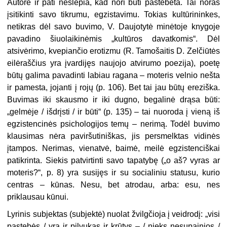
Autorė ir pati neslepia, kad nori būti pastebėta. Tai noras
įsitikinti savo tikrumu, egzistavimu. Tokias kultūrininkes,
netikras dėl savo buvimo, V. Daujotytė minėtoje knygoje
pavadino šiuolaikinėmis „kultūros davatkomis“. Dėl
atsivėrimo, kvepiančio erotizmu (R. Tamošaitis D. Zelčiūtės
eilėraščius yra įvardijęs naujojo atvirumo poezija), poetę
būtų galima pavadinti labiau ragana – moteris velnio nešta
ir pamesta, jojanti į rojų (p. 106). Bet tai jau būtų ereziška.
Buvimas iki skausmo ir iki dugno, begalinė drąsa būti:
„gelmėje / išdrįsti / ir būti“ (p. 135) – tai nuoroda į vieną iš
egzistencinės psichologijos temų – nerimą. Todėl buvimo
klausimas nėra paviršutiniškas, jis persmelktas vidinės
įtampos. Nerimas, vienatvė, baimė, meilė egzistenciškai
patikrinta. Siekis patvirtinti savo tapatybę („o aš? vyras ar
moteris?“, p. 8) yra susijęs ir su socialiniu statusu, kurio
centras – kūnas. Nesu, bet atrodau, arba: esu, nes
priklausau kūnui.
Lyrinis subjektas (subjektė) nuolat žvilgčioja į veidrodį: „visi
pastebės / yra ir pilvukas ir krūtys – / nieks nesupainios /