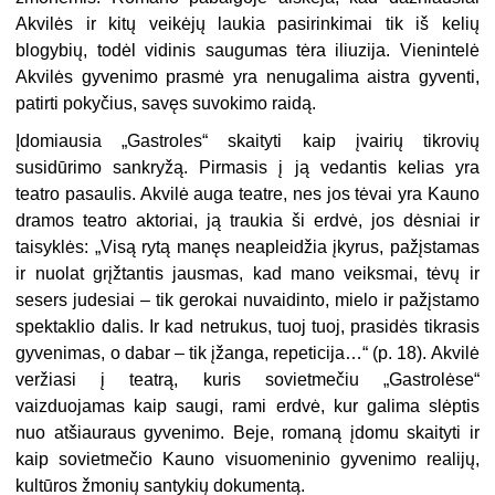
Akvilės ir kitų veikėjų laukia pasirinkimai tik iš kelių
blogybių, todėl vidinis saugumas tėra iliuzija. Vienintelė
Akvilės gyvenimo prasmė yra nenugalima aistra gyventi,
patirti pokyčius, savęs suvokimo raidą.
Įdomiausia „Gastroles“ skaityti kaip įvairių tikrovių
susidūrimo sankryžą. Pirmasis į ją vedantis kelias yra
teatro pasaulis. Akvilė auga teatre, nes jos tėvai yra Kauno
dramos teatro aktoriai, ją traukia ši erdvė, jos dėsniai ir
taisyklės: „Visą rytą manęs neapleidžia įkyrus, pažįstamas
ir nuolat grįžtantis jausmas, kad mano veiksmai, tėvų ir
sesers judesiai – tik gerokai nuvaidinto, mielo ir pažįstamo
spektaklio dalis. Ir kad netrukus, tuoj tuoj, prasidės tikrasis
gyvenimas, o dabar – tik įžanga, repeticija…“ (p. 18). Akvilė
veržiasi į teatrą, kuris sovietmečiu „Gastrolėse“
vaizduojamas kaip saugi, rami erdvė, kur galima slėptis
nuo atšiauraus gyvenimo. Beje, romaną įdomu skaityti ir
kaip sovietmečio Kauno visuomeninio gyvenimo realijų,
kultūros žmonių santykių dokumentą.