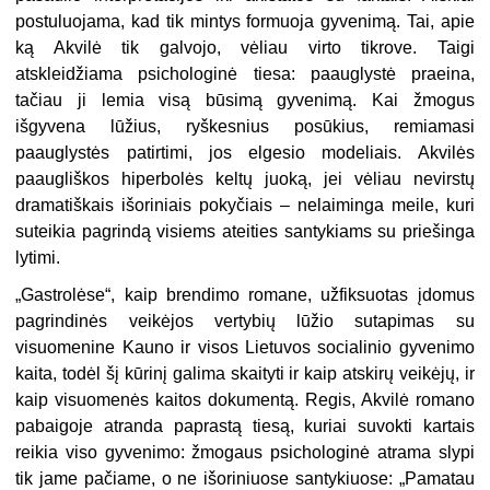
postuluojama, kad tik mintys formuoja gyvenimą. Tai, apie
ką Akvilė tik galvojo, vėliau virto tikrove. Taigi
atskleidžiama psichologinė tiesa: paauglystė praeina,
tačiau ji lemia visą būsimą gyvenimą. Kai žmogus
išgyvena lūžius, ryškesnius posūkius, remiamasi
paauglystės patirtimi, jos elgesio modeliais. Akvilės
paaugliškos hiperbolės keltų juoką, jei vėliau nevirstų
dramatiškais išoriniais pokyčiais – nelaiminga meile, kuri
suteikia pagrindą visiems ateities santykiams su priešinga
lytimi.
„Gastrolėse“, kaip brendimo romane, užfiksuotas įdomus
pagrindinės veikėjos vertybių lūžio sutapimas su
visuomenine Kauno ir visos Lietuvos socialinio gyvenimo
kaita, todėl šį kūrinį galima skaityti ir kaip atskirų veikėjų, ir
kaip visuomenės kaitos dokumentą. Regis, Akvilė romano
pabaigoje atranda paprastą tiesą, kuriai suvokti kartais
reikia viso gyvenimo: žmogaus psichologinė atrama slypi
tik jame pačiame, o ne išoriniuose santykiuose: „Pamatau