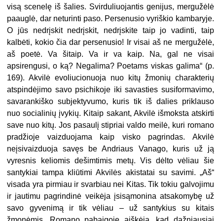
visą scenelę iš šalies. Svirduliuojantis genijus, mergužėlė
paauglė, dar neturinti paso. Persenusio vyriškio kambaryje.
O jūs nedrįskit nedrįskit, nedrįskite taip jo vadinti, taip
kalbėti, kokio čia dar persenusio! Ir visai aš ne mergužėlė,
aš poetė. Va šitaip. Va ir va kaip. Na, gal ne visai
apsirengusi, o ką? Negalima? Poetams viskas galima“ (p.
169). Akvilė evoliucionuoja nuo kitų žmonių charakterių
atspindėjimo savo psichikoje iki savasties susiformavimo,
savarankiško subjektyvumo, kuris tik iš dalies priklauso
nuo socialinių įvykių. Kitaip sakant, Akvilė išmoksta atskirti
save nuo kitų. Jos pasaulį stipriai valdo meilė, kuri romano
pradžioje vaizduojama kaip visko pagrindas. Akvilė
neįsivaizduoja savęs be Andriaus Vanago, kuris už ją
vyresnis keliomis dešimtimis metų. Vis dėlto vėliau šie
santykiai tampa kliūtimi Akvilės akistatai su savimi. „Aš“
visada yra pirmiau ir svarbiau nei Kitas. Tik tokiu galvojimu
ir jautimu pagrindinė veikėja įsisąmonina atsakomybę už
savo gyvenimą ir tik vėliau – už santykius su kitais
žmonėmis. Romano pabaigoje aiškėja, kad dažniausiai