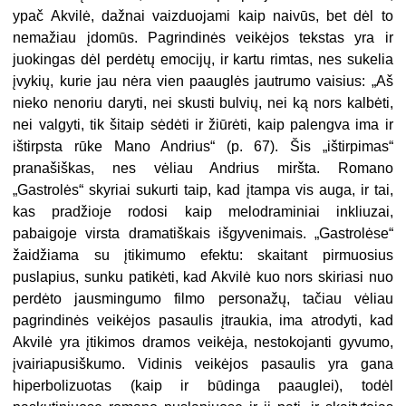
ypač Akvilė, dažnai vaizduojami kaip naivūs, bet dėl to
nemažiau įdomūs. Pagrindinės veikėjos tekstas yra ir
juokingas dėl perdėtų emocijų, ir kartu rimtas, nes sukelia
įvykių, kurie jau nėra vien paauglės jautrumo vaisius: „Aš
nieko nenoriu daryti, nei skusti bulvių, nei ką nors kalbėti,
nei valgyti, tik šitaip sėdėti ir žiūrėti, kaip palengva ima ir
ištirpsta rūke Mano Andrius“ (p. 67). Šis „ištirpimas“
pranašiškas, nes vėliau Andrius miršta. Romano
„Gastrolės“ skyriai sukurti taip, kad įtampa vis auga, ir tai,
kas pradžioje rodosi kaip melodraminiai inkliuzai,
pabaigoje virsta dramatiškais išgyvenimais. „Gastrolėse“
žaidžiama su įtikimumo efektu: skaitant pirmuosius
puslapius, sunku patikėti, kad Akvilė kuo nors skiriasi nuo
perdėto jausmingumo filmo personažų, tačiau vėliau
pagrindinės veikėjos pasaulis įtraukia, ima atrodyti, kad
Akvilė yra įtikimos dramos veikėja, nestokojanti gyvumo,
įvairiapusiškumo. Vidinis veikėjos pasaulis yra gana
hiperbolizuotas (kaip ir būdinga paauglei), todėl