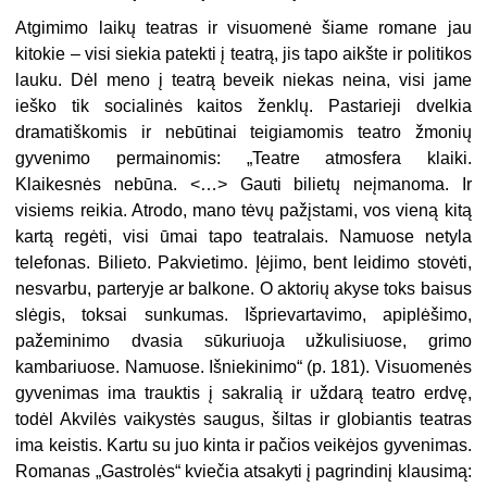
Atgimimo laikų teatras ir visuomenė šiame romane jau
kitokie – visi siekia patekti į teatrą, jis tapo aikšte ir politikos
lauku. Dėl meno į teatrą beveik niekas neina, visi jame
ieško tik socialinės kaitos ženklų. Pastarieji dvelkia
dramatiškomis ir nebūtinai teigiamomis teatro žmonių
gyvenimo permainomis: „Teatre atmosfera klaiki.
Klaikesnės nebūna. <…> Gauti bilietų neįmanoma. Ir
visiems reikia. Atrodo, mano tėvų pažįstami, vos vieną kitą
kartą regėti, visi ūmai tapo teatralais. Namuose netyla
telefonas. Bilieto. Pakvietimo. Įėjimo, bent leidimo stovėti,
nesvarbu, parteryje ar balkone. O aktorių akyse toks baisus
slėgis, toksai sunkumas. Išprievartavimo, apiplėšimo,
pažeminimo dvasia sūkuriuoja užkulisiuose, grimo
kambariuose. Namuose. Išniekinimo“ (p. 181). Visuomenės
gyvenimas ima trauktis į sakralią ir uždarą teatro erdvę,
todėl Akvilės vaikystės saugus, šiltas ir globiantis teatras
ima keistis. Kartu su juo kinta ir pačios veikėjos gyvenimas.
Romanas „Gastrolės“ kviečia atsakyti į pagrindinį klausimą: