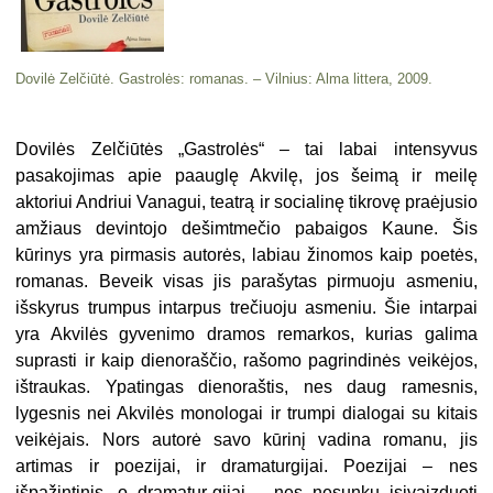
Dovilė Zelčiūtė. Gastrolės: romanas. – Vilnius: Alma littera, 2009.
Dovilės Zelčiūtės „Gastrolės“ – tai labai intensyvus
pasakojimas apie paauglę Akvilę, jos šeimą ir meilę
aktoriui Andriui Vanagui, teatrą ir socialinę tikrovę praėjusio
amžiaus devintojo dešimtmečio pabaigos Kaune. Šis
kūrinys yra pirmasis autorės, labiau žinomos kaip poetės,
romanas. Beveik visas jis parašytas pirmuoju asmeniu,
išskyrus trumpus intarpus trečiuoju asmeniu. Šie intarpai
yra Akvilės gyvenimo dramos remarkos, kurias galima
suprasti ir kaip dienoraščio, rašomo pagrindinės veikėjos,
ištraukas. Ypatingas dienoraštis, nes daug ramesnis,
lygesnis nei Akvilės monologai ir trumpi dialogai su kitais
veikėjais. Nors autorė savo kūrinį vadina romanu, jis
artimas ir poezijai, ir dramaturgijai. Poezijai – nes
išpažintinis, o dramatur-gijai – nes nesunku įsivaizduoti