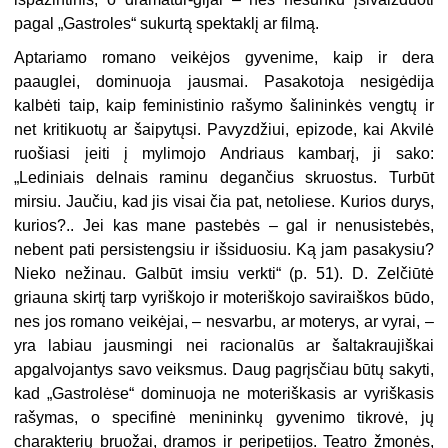
pagal „Gastroles“ sukurtą spektaklį ar filmą.
Aptariamo romano veikėjos gyvenime, kaip ir dera
paauglei, dominuoja jausmai. Pasakotoja nesigėdija
kalbėti taip, kaip feministinio rašymo šalininkės vengtų ir
net kritikuotų ar šaipytųsi. Pavyzdžiui, epizode, kai Akvilė
ruošiasi įeiti į mylimojo Andriaus kambarį, ji sako:
„Lediniais delnais raminu degančius skruostus. Turbūt
mirsiu. Jaučiu, kad jis visai čia pat, netoliese. Kurios durys,
kurios?.. Jei kas mane pastebės – gal ir nenusistebės,
nebent pati persistengsiu ir išsiduosiu. Ką jam pasakysiu?
Nieko nežinau. Galbūt imsiu verkti“ (p. 51). D. Zelčiūtė
griauna skirtį tarp vyriškojo ir moteriškojo saviraiškos būdo,
nes jos romano veikėjai, – nesvarbu, ar moterys, ar vyrai, –
yra labiau jausmingi nei racionalūs ar šaltakraujiškai
apgalvojantys savo veiksmus. Daug pagrįsčiau būtų sakyti,
kad „Gastrolėse“ dominuoja ne moteriškasis ar vyriškasis
rašymas, o specifinė menininkų gyvenimo tikrovė, jų
charakterių bruožai, dramos ir peripetijos. Teatro žmonės,