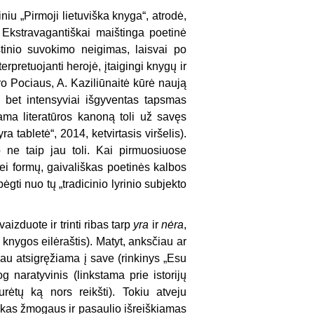
iniu „
Pirmoji lietuviška knyga
“, atrodė,
 Ekstravagantiškai maištinga poetinė
tinio suvokimo neigimas, laisvai po
erpretuojanti herojė, įtaigingi knygų ir
o Pociaus, A. Kaziliūnaitė kūrė naują
, bet intensyviai išgyventas tapsmas
ama literatūros kanoną toli už savęs
ra tabletė“
, 2014, ketvirtasis viršelis).
ne taip jau toli. Kai pirmuosiuose
bei formų, gaivališkas poetinės kalbos
gti nuo tų „tradicinio lyrinio subjekto
aizduote ir trinti ribas tarp
yra
ir
nėra
,
s knygos eilėraštis). Matyt, anksčiau ar
au atsigręžiama į save (rinkinys „
Esu
g naratyvinis (linkstama prie istorijų
urėtų ką nors reikšti). Tokiu atveju
iškas žmogaus ir pasaulio išreiškiamas