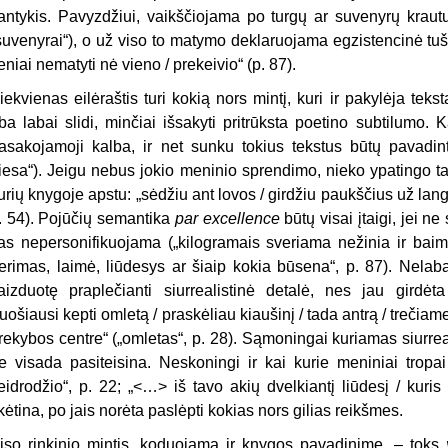
antykis. Pavyzdžiui, vaikščiojama po turgų ar suvenyrų krautu
suvenyrai“), o už viso to matymo deklaruojama egzistencinė tuštu
eniai nematyti nė vieno / prekeivio“ (p. 87).
iekvienas eilėraštis turi kokią nors mintį, kuri ir pakylėja teks
iba labai slidi, minčiai išsakyti pritrūksta poetino subtilumo. K
asakojamoji kalba, ir net sunku tokius tekstus būtų pavadinti
tiesa“). Jeigu nebus jokio meninio sprendimo, nieko ypatingo ta
urių knygoje apstu: „sėdžiu ant lovos / girdžiu paukščius už lan
. 54). Pojūčių semantika
par excellence
būtų visai įtaigi, jei ne
as nepersonifikuojama („kilogramais sveriama nežinia ir bai
erimas, laimė, liūdesys ar šiaip kokia būsena“, p. 87). Nelabai
aizduotę praplečianti siurrealistinė detalė, nes jau girdėta 
ruošiausi kepti omletą / praskėliau kiaušinį / tada antrą / treč
rekybos centre“ („omletas“, p. 28). Sąmoningai kuriamas siurreal
e visada pasiteisina. Neskoningi ir kai kurie meniniai tropa
eidrodžio“, p. 22; „<…> iš tavo akių dvelkiantį liūdesį / kuris 
ikėtina, po jais norėta paslėpti kokias nors gilias reikšmes.
iso rinkinio mintis, koduojama ir knygos pavadinime, – toks