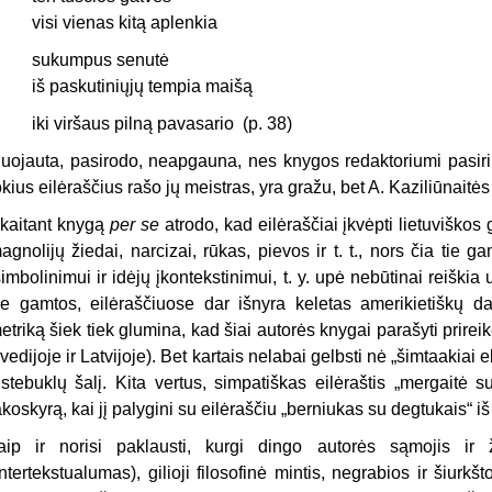
visi vienas kitą aplenkia
sukumpus senutė
iš paskutiniųjų tempia maišą
iki viršaus pilną pavasario
(p. 38)
uojauta, pasirodo, neapgauna, nes knygos redaktoriumi pasiri
okius eilėraščius rašo jų meistras, yra gražu, bet A. Kaziliūnaitė
kaitant knygą
per se
atrodo, kad eilėraščiai įkvėpti lietuviškos
agnolijų žiedai, narcizai, rūkas, pievos ir t. t., nors čia tie g
simbolinimui ir idėjų įkontekstinimui, t. y. upė nebūtinai reiškia u
e gamtos, eilėraščiuose dar išnyra keletas amerikietiškų da
etriką šiek tiek glumina, kad šiai autorės knygai parašyti prirei
vedijoje ir Latvijoje). Bet kartais nelabai gelbsti nė „šimtaakiai e
 stebuklų šalį. Kita vertus, simpatiškas eilėraštis „mergaitė
akoskyrą, kai jį palygini su eilėraščiu „berniukas su degtukais“ iš
aip ir norisi paklausti, kurgi dingo autorės sąmojis ir ž
intertekstualumas), gilioji filosofinė mintis, negrabios ir šiurk