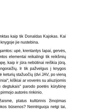
nktas kaip tik Donaldas Kajokas. Kai
s knygoje jie nustebina.
 gamtos: upė, krentantys lapai, gervės,
amtos elementai reikalingi tik reikšmių
pę, kaip ir jūra nebūtinai reiškia jūrą.
ngoraižių. Ir tik pažvelgus į knygos
kė keturių stažuočių (dvi JAV, po vieną
lniai“, kiškiai ar voverės su aliuzijomis
 su degtukais“ parodo poetės kūrybinę
 pirmojo autorės rinkinio.
aismė, platus kultūrinis žinojimas
štokos būsenos? Neintriguoja netgi tai,