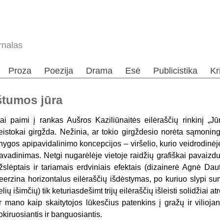
rnalas
Proza
Poezija
Drama
Esė
Publicistika
Kr
štumos jūra
ai paimi į rankas Aušros Kaziliūnaitės eilėraščių rinkinį „
Jū
eistokai girgžda. Nežinia, ar tokio girgždesio norėta sąmoninga
nygos apipavidalinimo koncepcijos – viršelio, kurio veidrodinėje 
avadinimas. Netgi nugarėlėje vietoje raidžių grafiškai pavaizd
žslėptais ir tariamais erdviniais efektais (dizainerė Agnė Dau
eerzina horizontalus eilėraščių išdėstymas, po kuriuo slypi s
elių išimčių) tik keturiasdešimt trijų eilėraščių išleisti solidžiai
r mano kaip skaitytojos lūkesčius patenkins į gražų ir viliojantį
okiruosiantis ir banguosiantis.