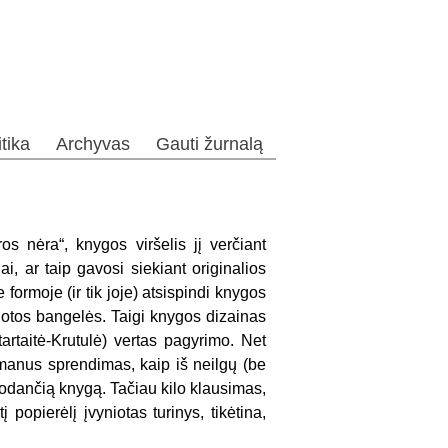
itika
Archyvas
Gauti žurnalą
ros nėra“
, knygos viršelis jį verčiant
i, ar taip gavosi siekiant originalios
formoje (ir tik joje) atsispindi knygos
uotos bangelės. Taigi knygos dizainas
tartaitė-Krutulė) vertas pagyrimo. Net
umanus sprendimas, kaip iš neilgų (be
 atrodančią knygą. Tačiau kilo klausimas,
 popierėlį įvyniotas turinys, tikėtina,