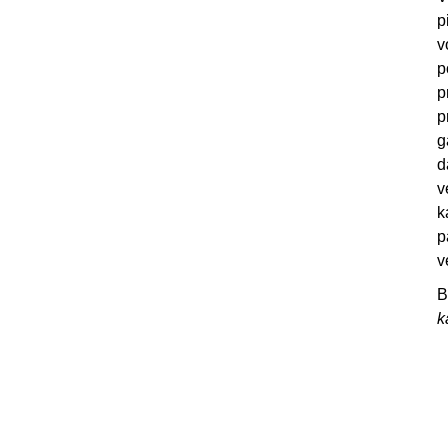
p
v
p
p
p
g
d
v
k
p
v
B
k