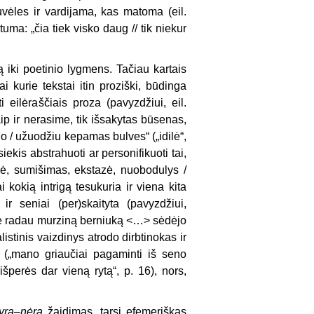
vėles ir vardijama, kas matoma (eil.
ma: „čia tiek visko daug // tik niekur
tą iki poetinio lygmens. Tačiau kartais
ai kurie tekstai itin proziški, būdinga
 eilėraščiais proza (pavyzdžiui, eil.
ip ir nerasime, tik išsakytas būsenas,
go / užuodžiu kepamas bulves“ („idilė“,
 siekis abstrahuoti ar personifikuoti tai,
mė, sumišimas, ekstazė, nuobodulys /
 kokią intrigą tesukuria ir viena kita
ir seniai (per)skaityta (pavyzdžiui,
iame radau murziną berniuką <…> sėdėjo
istinis vaizdinys atrodo dirbtinokas ir
i („mano griaučiai pagaminti iš seno
išperės dar vieną rytą“, p. 16), nors,
yra–nėra
žaidimas, tarsi efemeriškas