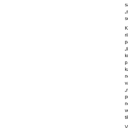
s
„
s
K
r
p
„
k
p
k
n
v
„
p
n
v
t
V