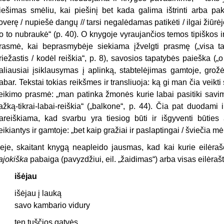
iešimas smėliu, kai piešinį bet kada galima ištrinti arba pake
overę / nupiešė dangų // tarsi negalėdamas patikėti / ilgai žiūrėj
o to nubraukė“ (p. 40). O knygoje vyraujančios temos tipiškos 
rasmė, kai beprasmybėje siekiama įžvelgti prasmę („visa tai 
riežastis / kodėl reiškia“, p. 8), savosios tapatybės paieška („o
aliausiai įsiklausymas į aplinką, stabtelėjimas gamtoje, grožė
abar. Tekstai tokias reikšmes ir transliuoja: ką gi man čia veikti
eikimo prasmė: „man patinka žmonės kurie labai pasitiki savimi
ažką-tikrai-labai-reiškia“ („balkone“, p. 44). Čia pat duodami
areiškiama, kad svarbu yra tiesiog būti ir išgyventi būties 
eikiantys ir gamtoje: „bet kaip gražiai ir paslaptingai / šviečia mėnu
eje, skaitant knygą neapleido jausmas, kad kai kurie eilėraš
ajokiška
pabaiga (pavyzdžiui, eil. „žaidimas“) arba visas eilėrašt
išėjau
išėjau į lauką
savo kambario vidury
ten tuščios gatvės