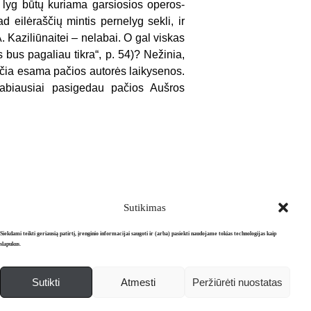
u, lyg būtų kuriama garsiosios operos-
ad eilėraščių mintis pernelyg sekli, ir
 A. Kaziliūnaitei – nelabai. O gal viskas
 bus pagaliau tikra“, p. 54)? Nežinia,
k čia esama pačios autorės laikysenos.
 labiausiai pasigedau pačios Aušros
Sutikimas
Siekdami teikti geriausią patirtį, įrenginio informacijai saugoti ir (arba) pasiekti naudojame tokias technologijas kaip
slapukus.
Sutikti
Atmesti
Peržiūrėti nuostatas