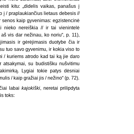
isti kitu: „didelis vaikas, panašus į
o į / praplaukiančius lietaus debesis //
ir senos kaip gyvenimas: egzistencinė
nieko nereiškia // ir tai vienintelė
 aš vis dar nežinau, ko noriu“, p. 11),
jimasis ir gėrėjimasis duotybe čia ir
 su tuo savo gyvenimu, ir kokia viso to
 / kuriems atrodo kad tai ką jie daro
 ir atsakymai, su budistišku nušvitimu
akimirką. Lygiai tokie patys dėsniai
lis / kaip gražiai jis / nežino“ (p. 72).
čiai labai
kajokiški
, neretai prilipdyta
is toks: