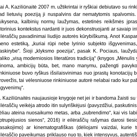
ai A. Kaziliūnaitė 2007 m. užtikrintai ir ryškiai debiutavo su rink
ad lietuvių poeziją ji nuspalvins dar nematytomis spalvomis.
aikysena, kalbinių normų laužymas, estetinės reikšmės įpras
storinius kontekstus nardanti ir juos dekonstruojanti ar savaip int
ilėraščių pavadinimai liudijo autorės kūrybiškumą. Anot Kaspar
eno estetiką, „kuriai rūpi nebe lyrinio subjekto išgyvenimas
askirybe“. Šioji „klyksmo poezija“, pasak K. Pociaus, laužyd
aliko „visą moderniosios literatūros tradiciją“ (knygos „
Mėnulis y
inoma, ambicijų būta, bet, mano manymu, pažengti pavyko 
inkiniuose buvo ryškus išsilaisvinimas nuo įprastų konotacijų 
roveržis, tai vėlesniuose rinkiniuose autorė nelabai rado kur pabė
šgyvenimų“.
. Kaziliūnaitės naujausioje knygoje net jei ir bandoma žaisti su v
ilėraščių veikėja atrodo itin sulyriškėjusi (pavyzdžiui, paskutini
ėliau ateina nuosaikumo metas, arba „subrendimo“, kai vis labi
ptrupėjusios sienos“
, 2016) ir eilėraščių rašymas darosi tiesio
asakojimo) ar kinematografiškas (dėliojami vaizdai, kurie t
ilėraščio paveikumas priklauso nuo to, kiek intensyvus, autent