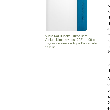
K
k
l
i
e
m
Aušra Kaziliūnaitė. Jūros nėra. –
Vilnius: Kitos knygos, 2021. – 99 p.
p
Knygos dizainerė – Agnė Dautartaitė-
p
Krutulė.
Ž
r
p
i
A
e
v
a
p
e