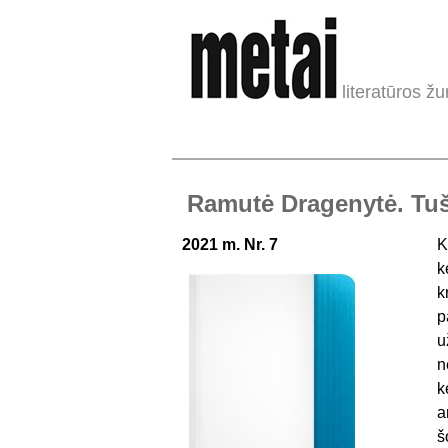
literatūros žu
Ramutė Dragenytė. Tu
2021 m. Nr. 7
K
k
k
p
u
n
k
a
š