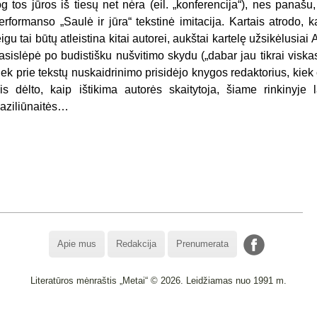
og tos jūros iš tiesų net nėra (eil. „konferencija“), nes panaš
erformanso „Saulė ir jūra“ tekstinė imitacija. Kartais atrodo, k
eigu tai būtų atleistina kitai autorei, aukštai kartelę užsikėlusiai
asislėpė po budistišku nušvitimo skydu („dabar jau tikrai viskas
iek prie tekstų nuskaidrinimo prisidėjo knygos redaktorius, kie
is dėlto, kaip ištikima autorės skaitytoja, šiame rinkinyje
aziliūnaitės…
Apie mus
Redakcija
Prenumerata
Literatūros mėnraštis „Metai“ © 2026. Leidžiamas nuo 1991 m.