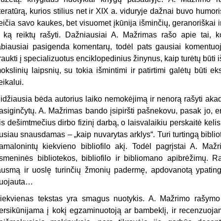
iteratūrą, kurios stilius net ir XIX a. viduryje dažnai buvo humor
eičia savo kaukes, bet visuomet įkūnija išminčių, geranoriškai ir
r ką reiktų rašyti. Dažniausiai A. Mažrimas rašo apie tai,
abiausiai pasigenda komentarų, todėl pats gausiai komentuoja
traukti į specializuotus enciklopedinius žinynus, kaip turėtų būti
okslinių laipsnių, su tokia išmintimi ir patirtimi galėtų būti
eikalui.
idžiausia bėda autorius laiko nemokėjimą ir nenorą rašyti aka
asiginčytų. A. Mažrimas bando įsipiršti pašnekovu, pasak jo, eru
ris dešimtmečius dirbo fizinį darbą, o laisvalaikiu perskaitė keli
usiau snausdamas – „kaip nuvarytas arklys“. Turi turtingą bibliote
amalonintų kiekvieno bibliofilo akį. Todėl pagrįstai A. M
smeninės bibliotekos, bibliofilo ir bibliomano apibrėžimų. 
ausmą ir uoslę turinčių žmonių padermę, apdovanotą ypatin
uojauta…
iekvienas tekstas yra smagus nuotykis. A. Mažrimo rašymo s
ersikūnijama į kokį egzaminuotoją ar bambeklį, ir recenzuoj