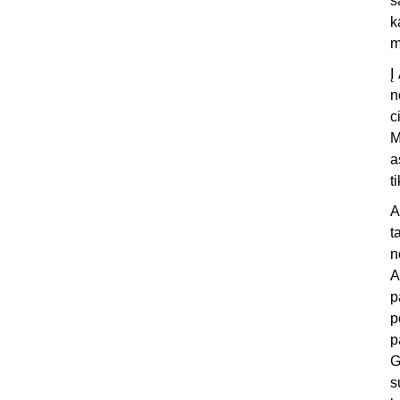
s
k
m
Į
n
c
M
a
t
A
t
n
A
p
p
p
G
s