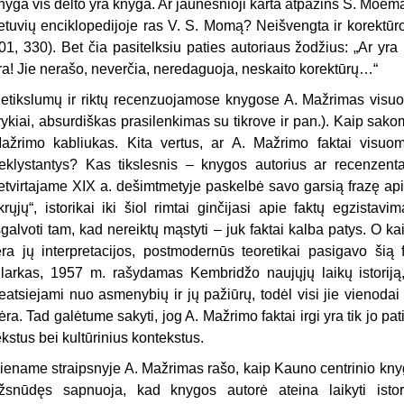
nyga vis dėlto yra knyga. Ar jaunesnioji karta atpažins S. Moe
ietuvių enciklopedijoje ras V. S. Momą? Neišvengta ir korektūro
01, 330). Bet čia pasitelksiu paties autoriaus žodžius: „Ar yr
ra! Jie nerašo, neverčia, neredaguoja, neskaito korektūrų…“
etikslumų ir riktų recenzuojamose knygose A. Mažrimas visuome
vykiai, absurdiškas prasilenkimas su tikrove ir pan.). Kaip sako
ažrimo kabliukas. Kita vertus, ar A. Mažrimo faktai visuomet 
eklystantys? Kas tikslesnis – knygos autorius ar recenzen
etvirtajame XIX a. dešimtmetyje paskelbė savo garsią frazę apie
ikrųjų“, istorikai iki šiol rimtai ginčijasi apie faktų egzista
šgalvoti tam, kad nereiktų mąstyti – juk faktai kalba patys. O ka
ėra jų interpretacijos, postmodernūs teoretikai pasigavo šią f
larkas, 1957 m. rašydamas Kembridžo naujųjų laikų istoriją, s
eatsiejami nuo asmenybių ir jų pažiūrų, todėl visi jie vienodai g
ėra. Tad galėtume sakyti, jog A. Mažrimo faktai irgi yra tik jo p
ekstus bei kultūrinius kontekstus.
iename straipsnyje A. Mažrimas rašo, kaip Kauno centrinio knyg
žsnūdęs sapnuoja, kad knygos autorė ateina laikyti isto