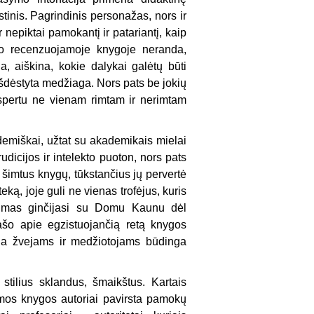
istinis. Pagrindinis personažas, nors ir
 nepiktai pamokantį ir patariantį, kaip
 ko recenzuojamoje knygoje neranda,
, aiškina, kokie dalykai galėtų būti
 išdėstyta medžiaga. Nors pats be jokių
 ekspertu ne vienam rimtam ir nerimtam
demiškai, užtat su akademikais mielai
dicijos ir intelekto puoton, nors pats
s šimtus knygų, tūkstančius jų pervertė
ką, joje guli ne vienas trofėjus, kuris
ažrimas ginčijasi su Domu Kaunu dėl
Rašo apie egzistuojančią retą knygos
ga žvejams ir medžiotojams būdinga
tilius sklandus, šmaikštus. Kartais
amos knygos autoriai pavirsta pamokų