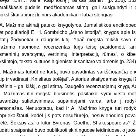
avęs: „Brrr… Varlė! Kaip tokią į rankas paimti?“ (p. 238). Su
arališkasis pudelis, medžiodamas stirną, gali susigundyti ir p
oksliškai apibrėžti, nors akademikai ir labai stengiasi.
 A. Mažrimo akiratį pateko knygotyros, žurnalistikos enciklopedi
et populiarioji E. H. Gombricho „Meno istorija“, knygos apie i
itatų žodynėliai ir daugelis kitų. Ypač mėgsta reikšti savo 
ažrimo nuomone, recenzentas turįs teisę pasidomėti, „an
smeninių svarstymų, vertinimų, interpretacijų rūmas“, o kib
ikslintojo, teksto kultūros higienisto ir sanitaro vaidmenis (p. 234)
. Mažrimas turbūt ne kartą buvo pavadintas vaikščiojančia enc
aip ir vadinasi „Knisliaus trofėjai“. Autorius skaitydamas knygą i
ežinia – gal kiškį, o gal stirną. Daugelio recenzuojamų knygų Ac
. Mažrimas itin mėgsta blusinėtis: pasitaiko, vyrai virsta mot
avardžių sulietuvinimas, supainiojami vardai arba į rodyk
ersonažas. Nenuostabu, kad ir A. Mažrimo knyga turi rodyklę
apriekaištauti, kodėl jis pats nesužiūrėjo, nesuvienodino pav
ėtė, Šekspyras, o kitur Byronas, Goethe, Shakespeare’as? Ži
udėti straipsniai buvo publikuoti skirtinguose leidiniuose, o ju