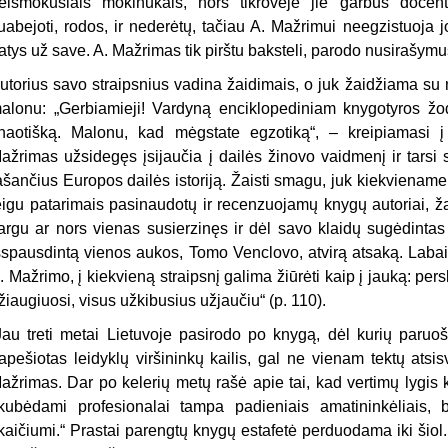
eišmokusiais mokinukais, nors tikrovėje jie garbūs docentai
uabejoti, rodos, ir nederėtų, tačiau A. Mažrimui neegzistuoja j
atys už save. A. Mažrimas tik pirštu baksteli, parodo nusirašymu
utorius savo straipsnius vadina žaidimais, o juk žaidžiama su m
alonu: „Gerbiamieji! Vardyną enciklopediniam knygotyros žod
haotišką. Malonu, kad mėgstate egzotiką“, – kreipiamasi į
ažrimas užsidegęs įsijaučia į dailės žinovo vaidmenį ir tarsi 
ašančius Europos dailės istoriją. Žaisti smagu, juk kiekviena
eigu patarimais pasinaudotų ir recenzuojamų knygų autoriai, ž
argu ar nors vienas susierzinęs ir dėl savo klaidų sugėdint
šspausdintą vienos aukos, Tomo Venclovo, atvirą atsaką. Laba
. Mažrimo, į kiekvieną straipsnį galima žiūrėti kaip į jauką: pers
žiaugiuosi, visus užkibusius užjaučiu“ (p. 110).
Jau treti metai Lietuvoje pasirodo po knygą, dėl kurių paruoš
apešiotas leidyklų viršininkų kailis, gal ne vienam tektų atsi
ažrimas. Dar po kelerių metų rašė apie tai, kad vertimų lygis 
kubėdami profesionalai tampa padieniais amatininkėliais, b
kaičiumi.“ Prastai parengtų knygų estafetė perduodama iki šiol.