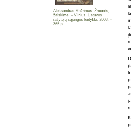
l
Aleksandras Mažrimas. Žmonės,
k
žaiskime! – Vilnius: Lietuvos
rašytojų sąjungos leidykla, 2008. –
i
365 p.
l
į
m
v
D
p
t
p
p
a
j
n
K
p