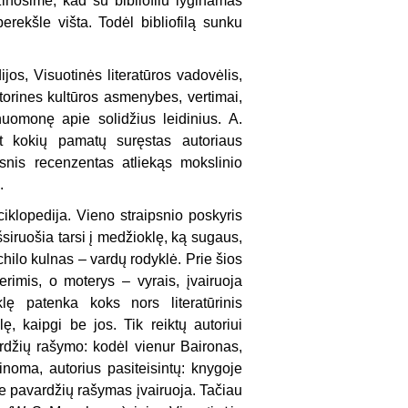
žinosime, kad su bibliofilu lyginamas
erekšle višta. Todėl bibliofilą sunku
jos, Visuotinės literatūros vadovėlis,
storines kultūros asmenybes, vertimai,
nuomonę apie solidžius leidinius. A.
t kokių pamatų suręstas autoriaus
esnis recenzentas atliekąs mokslinio
.
iklopedija. Vieno straipsnio poskyris
šsiruošia tarsi į medžioklę, ką sugaus,
hilo kulnas – vardų rodyklė. Prie šios
erimis, o moterys – vyrais, įvairuoja
lę patenka koks nors literatūrinis
, kaipgi be jos. Tik reiktų autoriui
ardžių rašymo: kodėl vienur Baironas,
noma, autorius pasiteisintų: knygoje
ose pavardžių rašymas įvairuoja. Tačiau