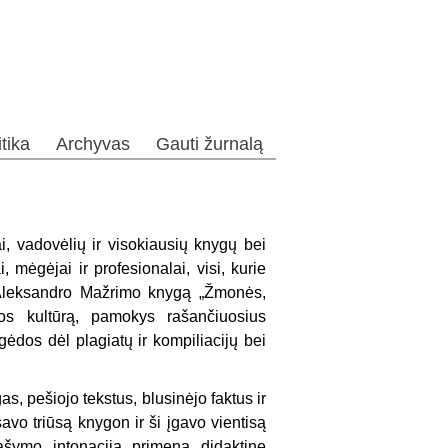
itika
Archyvas
Gauti žurnalą
kai, vadovėlių ir visokiausių knygų bei
i, mėgėjai ir profesionalai, visi, kurie
e Aleksandro Mažrimo knygą „Žmonės,
s kultūrą, pamokys rašančiuosius
 gėdos dėl plagiatų ir kompiliacijų bei
, pešiojo tekstus, blusinėjo faktus ir
vo triūsą knygon ir ši įgavo vientisą
ašymo intonacija primena didaktinę