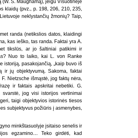
mą (W. S. Maughamą), jeigu Visuotinėje
s klaidų (pvz., p. 198, 206, 210, 235,
a Lietuvoje neklystančių žmonių? Taip,
t randa (netikslios datos, klaidingi
ma, kas ieško, tas randa. Faktai yra A.
tikslūs, ar jo šaltiniai patikimi ir
tas? Nuo to laiko, kai L. von Ranke
 istoriją, pasakojančią, „kaip buvo iš
vimą ir jų objektyvumą. Sakoma, faktai
i F. Nietzsche išmąstė, jog faktų nėra,
razę ir faktais apskritai nebetiki. G.
varstė, jog visi istorijos vertinimai
eri, taigi objektyvios istorinės tiesos
aties subjektyvus požiūris į asmenybes,
yno minkštasuolyje įsitaiso senelis ir
rijos egzamino… Teko girdėti, kad