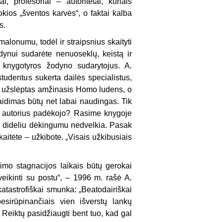
, profesoriai – autoritetai, kuriais
okios „šventos karvės“, o faktai kalba
s.
alonumu, todėl ir straipsnius skaityti
ynui sudarėte nenuoseklų, keistą ir
 knygotyros žodyno sudarytojus. A.
studentus sukerta dailės specialistus,
me užslėptas amžinasis Homo ludens, o
aidimas būtų net labai naudingas. Tik
as autorius padėkojo? Rasime knygoje
i dideliu dėkingumu nedvelkia. Pasak
kaitėte – užkibote. „Visais užkibusiais
imo stagnacijos laikais būtų gerokai
sveikinti su postu“, – 1996 m. rašė A.
katastrofiškai smunka: „Beatodairiškai
esirūpinančiais vien išverstų lankų
 Reiktų pasidžiaugti bent tuo, kad gal