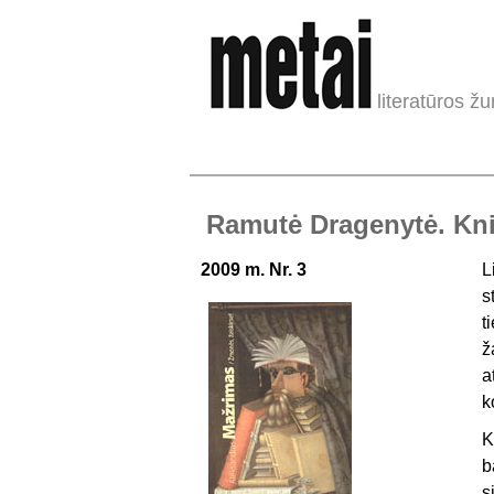
literatūros žu
Ramutė Dragenytė. Knis
2009 m. Nr. 3
L
s
t
ž
a
k
K
b
s