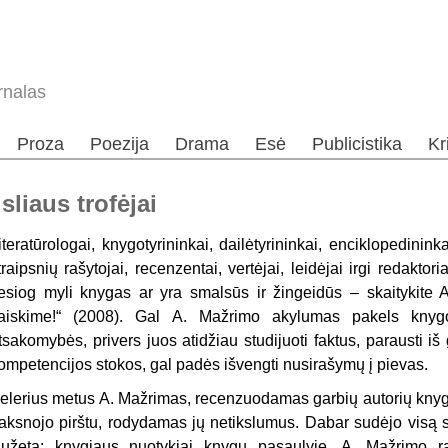
rnalas
Proza
Poezija
Drama
Esė
Publicistika
Kr
liaus trofėjai
iteratūrologai, knygotyrininkai, dailėtyrininkai, enciklopedinin
traipsnių rašytojai, recenzentai, vertėjai, leidėjai irgi redaktoria
iesiog myli knygas ar yra smalsūs ir žingeidūs – skaitykit
aiskime!“ (2008). Gal A. Mažrimo akylumas pakels knygo
tsakomybės, privers juos atidžiau studijuoti faktus, parausti iš
ompetencijos stokos, gal padės išvengti nusirašymų į pievas.
elerius metus A. Mažrimas, recenzuodamas garbių autorių knygas
aksnojo pirštu, rodydamas jų netikslumus. Dabar sudėjo visą sa
iužetą: knygiaus nuotykiai knygų pasaulyje. A. Mažrimo r