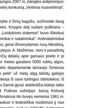
jungos 2007 m. įsteigtos antipremijos:
metinį konkursą „Vertimai nusivertimai“,
rybe ir žinių bagažu, sužinosite daug
aires. Knygos dalį sudaro puškiana –
 „Leidybinės sistemos“ buvo išleidusi
nkai ir natalininkai“. Antinatalininkai
ius, gerai išmanydamas rusų literatūrą,
šytojus. A. Mažrimas, nors ir pavadintų
ančių detalių apie garsaus poeto ir jo
er metus gaudavo 5000 rublių algos,
apilio departamente tarnavęs Simonas
o pelė“ už metų algą tebūtų galėjęs
kioja iš savo turtingos bibliotekos: iš
s žanrai gyvai atskleidžia būtojo laiko
kad Putinas sušelpęs Juozą Keliuotį
Achmatovai itin buvęs nemielas 1961 m.
aukusi ir teatrališkai nustūmusi jį nuo