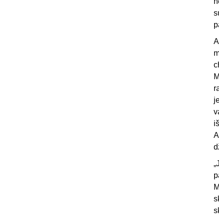
n
s
p
A
m
c
M
r
j
v
i
A
d
„
p
M
s
s