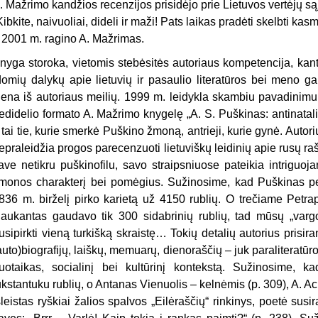
. Mažrimo kandžios recenzijos prisidėjo prie Lietuvos vertėjų są
Kibkite, naivuoliai, dideli ir maži! Pats laikas pradėti skelbti kas
 2001 m. ragino A. Mažrimas.
nyga storoka, vietomis stebėsitės autoriaus kompetencija, kant
domių dalykų apie lietuvių ir pasaulio literatūros bei meno g
iena iš autoriaus meilių. 1999 m. leidykla skambiu pavadinimu
edidelio formato A. Mažrimo knygelę „A. S. Puškinas: antinatalini
 tai tie, kurie smerkė Puškino žmoną, antrieji, kurie gynė. Autor
epraleidžia progos parecenzuoti lietuviškų leidinių apie rusų ra
ave netikru puškinofilu, savo straipsniuose pateikia intriguoj
monos charakterį bei pomėgius. Sužinosime, kad Puškinas p
836 m. birželį pirko karietą už 4150 rublių. O trečiame Petr
aukantas gaudavo tik 300 sidabrinių rublių, tad mūsų „varg
usipirkti vieną turkišką skraistę… Tokių detalių autorius prisiran
auto)biografijų, laiškų, memuarų, dienoraščių – juk paraliteratūro
uotaikas, socialinį bei kultūrinį kontekstą. Sužinosime, 
ūkstantuku rublių, o Antanas Vienuolis – kelnėmis (p. 309), A. 
šleistas ryškiai žalios spalvos „Eilėraščių“ rinkinys, poetė susir