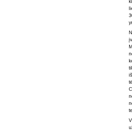
k
l
3
y
N
į
M
n
k
t
i
t
C
n
n
t
V
u