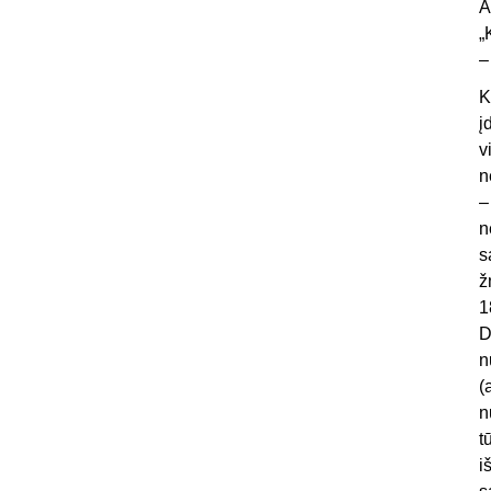
A
„
–
K
į
v
n
–
n
s
ž
1
D
n
(
n
t
i