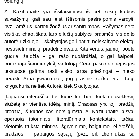
volungių.
A. Kaziliūnaitė yra išsilaisvinusi iš bet kokių kalbos
suvaržymų, gali sau leisti ištisomis pastraipomis vardyti,
pvz., amžius, kartoti žodžius ar santrumpas. Rašymas nėra
visiškai chaotiškas, tarp eilučių sublyksi prasmės, vis dėlto
autorė rizikuoja – skaitytojas gali patirti neįskaitymo efektą,
nesusieti minčių, pradėti žiovauti. Kita vertus, jaunoji poetė
gudriai žaidžia – gal rašo nuoširdžiai, o gal šaiposi,
ironizuoja šiandienykštį vartotoją. Gerai pasiknebinėjus jos
tekstuose galima rasti visko, arba priešingai – nieko
nerasti. Arba įsivaizduoti, jog prasmė kažkur yra. Taigi
knygą kuria ne tiek Autorė, kiek Skaitytojas.
Įtaigiausi eilėraščiai tie, kurie turi bent kiek nuoseklesnį
siužetą ar vientisą idėją, mintį. Chaosas yra toji pradžių
pradžia, iš kurios kas nors gimsta. A. Kaziliūnaitė laisvai
operuoja istoriniais, literatūriniais kontekstais, tačiau
vietomis trūksta minties išgryninimo, baigtumo, eilėraščių
pradžios ir pabaigos sąsajų (pvz., eil. „berniukas su