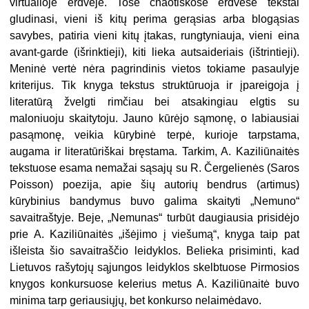
virtualioje erdvėje. Tose chaotiškose erdvėse tekstai
gludinasi, vieni iš kitų perima gerąsias arba blogąsias
savybes, patiria vieni kitų įtakas, rungtyniauja, vieni eina
avant-garde (išrinktieji), kiti lieka autsaideriais (ištrintieji).
Meninė vertė nėra pagrindinis vietos tokiame pasaulyje
kriterijus. Tik knyga tekstus struktūruoja ir įpareigoja į
literatūrą žvelgti rimčiau bei atsakingiau elgtis su
maloniuoju skaitytoju. Jauno kūrėjo sąmonę, o labiausiai
pasąmonę, veikia kūrybinė terpė, kurioje tarpstama,
augama ir literatūriškai bręstama. Tarkim, A. Kaziliūnaitės
tekstuose esama nemažai sąsajų su R. Čergelienės (Saros
Poisson) poezija, apie šių autorių bendrus (artimus)
kūrybinius bandymus buvo galima skaityti „Nemuno“
savaitraštyje. Beje, „Nemunas“ turbūt daugiausia prisidėjo
prie A. Kaziliūnaitės „išėjimo į viešumą“, knyga taip pat
išleista šio savaitraščio leidyklos. Belieka prisiminti, kad
Lietuvos rašytojų sąjungos leidyklos skelbtuose Pirmosios
knygos konkursuose kelerius metus A. Kaziliūnaitė buvo
minima tarp geriausiųjų, bet konkurso nelaimėdavo.