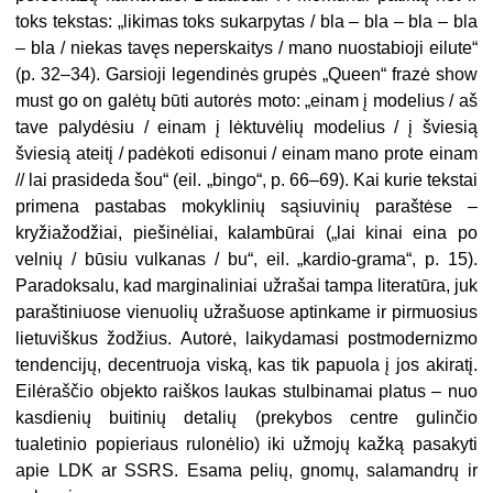
toks tekstas: „likimas toks sukarpytas / bla – bla – bla – bla
– bla / niekas tavęs neperskaitys / mano nuostabioji eilute“
(p. 32–34). Garsioji legendinės grupės „Queen“ frazė show
must go on galėtų būti autorės moto: „einam į modelius / aš
tave palydėsiu / einam į lėktuvėlių modelius / į šviesią
šviesią ateitį / padėkoti edisonui / einam mano prote einam
// lai prasideda šou“ (eil. „bingo“, p. 66–69). Kai kurie tekstai
primena pastabas mokyklinių sąsiuvinių paraštėse –
kryžiažodžiai, piešinėliai, kalambūrai („lai kinai eina po
velnių / būsiu vulkanas / bu“, eil. „kardio-grama“, p. 15).
Paradoksalu, kad marginaliniai užrašai tampa literatūra, juk
paraštiniuose vienuolių užrašuose aptinkame ir pirmuosius
lietuviškus žodžius. Autorė, laikydamasi postmodernizmo
tendencijų, decentruoja viską, kas tik papuola į jos akiratį.
Eilėraščio objekto raiškos laukas stulbinamai platus – nuo
kasdienių buitinių detalių (prekybos centre gulinčio
tualetinio popieriaus rulonėlio) iki užmojų kažką pasakyti
apie LDK ar SSRS. Esama pelių, gnomų, salamandrų ir