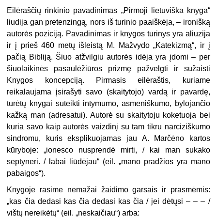
Eilėraščių rinkinio pavadinimas „Pirmoji lietuviška knyga“
liudija gan pretenzingą, nors iš turinio paaiškėja, – ironišką
autorės poziciją. Pavadinimas ir knygos turinys yra aliuzija
ir į prieš 460 metų išleistą M. Mažvydo „Katekizmą“, ir į
pačią Bibliją. Šiuo atžvilgiu autorės idėja yra įdomi – per
šiuolaikinės pasaulėžiūros prizmę pažvelgti ir sužaisti
Knygos koncepciją. Pirmasis eilėraštis, kuriame
reikalaujama įsirašyti savo (skaitytojo) vardą ir pavardę,
turėtų knygai suteikti intymumo, asmeniškumo, bylojančio
kažką man (adresatui). Autorė su skaitytoju koketuoja bei
kuria savo kaip autorės vaizdinį su tam tikru narciziškumo
sindromu, kuris eksplikuojamas jau A. Marčėno kartos
kūryboje: „ionesco nusprendė mirti, / kai man sukako
septyneri. / labai liūdėjau“ (eil. „mano pradžios yra mano
pabaigos“).
Knygoje rasime nemažai žaidimo garsais ir prasmėmis:
„kas čia dedasi kas čia dedasi kas čia / jei dėtųsi – – – /
vištų nereikėtų“ (eil. „neskaičiau“) arba: