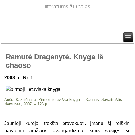
literatūros žurnalas
Ramutė Dragenytė. Knyga iš
chaoso
2008 m. Nr. 1
Aušra Kaziliūnaitė. Pirmoji lietuviška knyga. – Kaunas: Savaitraštis
Nemunas, 2007. – 126 p.
Jaunieji kūrėjai trokšta provokuoti. Įmanu šį reiškinį
pavadinti amžiaus avangardizmu, kuris susijęs su