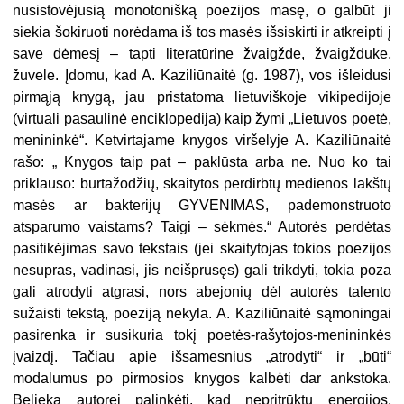
nusistovėjusią monotonišką poezijos masę, o galbūt ji
siekia šokiruoti norėdama iš tos masės išsiskirti ir atkreipti į
save dėmesį – tapti literatūrine žvaigžde, žvaigžduke,
žuvele. Įdomu, kad A. Kaziliūnaitė (g. 1987), vos išleidusi
pirmąją knygą, jau pristatoma lietuviškoje vikipedijoje
(virtuali pasaulinė enciklopedija) kaip žymi „Lietuvos poetė,
menininkė“. Ketvirtajame knygos viršelyje A. Kaziliūnaitė
rašo: „ Knygos taip pat – paklūsta arba ne. Nuo ko tai
priklauso: burtažodžių, skaitytos perdirbtų medienos lakštų
masės ar bakterijų GYVENIMAS, pademonstruoto
atsparumo vaistams? Taigi – sėkmės.“ Autorės perdėtas
pasitikėjimas savo tekstais (jei skaitytojas tokios poezijos
nesupras, vadinasi, jis neišprusęs) gali trikdyti, tokia poza
gali atrodyti atgrasi, nors abejonių dėl autorės talento
sužaisti tekstą, poeziją nekyla. A. Kaziliūnaitė sąmoningai
pasirenka ir susikuria tokį poetės-rašytojos-menininkės
įvaizdį. Tačiau apie išsamesnius „atrodyti“ ir „būti“
modalumus po pirmosios knygos kalbėti dar ankstoka.
Belieka autorei palinkėti, kad nepritrūktų energijos,