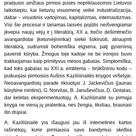
praėjusio amžiaus pirmos pusės nepriklausomos Lietuvos
laikotarpiu, kai lietuvių visuomenę veikė industrializacija,
dabar – visuotinis vartojimas, kapitalizmas, internautizmas.
Visi šie procesai ir tariamas laisvės pojūtis neišvengiamai
įkvepia naujų vėjų ir į literatūrą. XX a. trečio dešimtmečio
avangardistai (keturvėjininkai) siekė šokiruoti, atnaujinti
literatūrą, sudrumsti bohemiška elgsena, patį gyvenimą
paversti kūryba. Žmogus toje kaitoje ne be ironijos buvo
traktuojamas kaip primityvus mėsos gabalas. Simptomiška,
kad toks gabalas su XXI a. emblema – brūkšniniu kodu –
puikuojasi pirmosios Aušros Kaziliūnaitės knygos viršelyje.
Neoavangardistų parade rikiuotųsi J. Jackevičius (jaunas
kūrybine mintimi), G. Norvilas, B. Januševičius, D. Gintalas,
dar keletas eksperimentuotojų. A. Kaziliūnaitė su pirmąja
knyga ne vieną jų pralenkia, nes žengia, tiksliau, braunasi
itin drąsiai.
A. Kaziliūnaitė yra išaugusi jau iš internetinės kartos
rašinėtojų, kurie pirmiausia savo bandymus skelbia