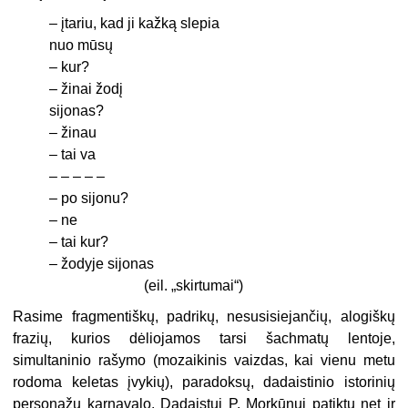
– įtariu, kad ji kažką slepia
nuo mūsų
– kur?
– žinai žodį
sijonas?
– žinau
– tai va
– – – – –
– po sijonu?
– ne
– tai kur?
– žodyje sijonas
(eil. „skirtumai“)
Rasime fragmentiškų, padrikų, nesusisiejančių, alogiškų
frazių, kurios dėliojamos tarsi šachmatų lentoje,
simultaninio rašymo (mozaikinis vaizdas, kai vienu metu
rodoma keletas įvykių), paradoksų, dadaistinio istorinių
personažų karnavalo. Dadaistui P. Morkūnui patiktų net ir