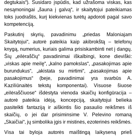
degtukais“). Susidaro įspūdis, kad užrašoma viskas, kas
nesąmoningai „šauna į galvą“, ir skaitytojui pateikiamas
toks juodraštis, kurį kiekvienas turėtų apdoroti pagal savo
kompetenciją.
Paskutinį skyrių, pavadinimu „priedas Maloniajam
Skaitytojui“, autorė pateikia kaip akibrokštą – telefonų
knygą, numerius, kuriais galima prisiskambinti net į dangų.
Šių „eilėraščių“ pavadinimai iškalbingi, kone dieviški:
„viskas apie meilę“, „kalno pamokslas“, „pasakojimas apie
burundukus“, „akistata su mirtimi“, „pasakojimas apie
pasakojimus“ (beje, pavadinimai yra svarbūs A.
Kaziliūnaitės tekstų komponentai). Visuose šiuose
„eilėraščiuose“ išdėstyta vienoda skaičių konfigūracija –
autorė pateikia idėją, koncepciją, skaitytojui belieka
pasitelkti fantaziją ir aiškintis šio pasaulio reikšmes iš
skaičių, o jei dar prisiminsime V. Pelevino romaną
„Skaičiai“, jų simbolika įgis ir mistinės, ezoterinės reikšmės.
Visa tai byloja autorės maištingą laikyseną prieš