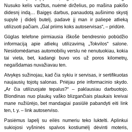
Nusuko kelis varžtus, nuėmė dirželius, po mašina pakišo
didesnį indą… Baigęs darbus, panaudotą aušinimo skystį
supylė į didelį butelį, padavė jį man ir paliepė atlieką
utilizuoti pačiam. „Gal priims koks autoservisas“, – pridūrė.
Gūglas telefone pirmiausia iškošė bendresnio pobūdžio
informaciją apie atliekų utilizavimą „Tokvilos“ salone.
Nesidomėdamas automobilių verslu nė nenutuokiau, kokia
tai vieta, bet, kadangi buvo vos už poros kilometrų,
negaišdamas nuvažiavau ten.
Atvykęs sužinojau, kad čia sykiu ir servisas, ir sertifikuotas
naujausių tojotų salonas. Priėjau prie informacinio skydo.
„Ar čia utilizuojate tepalus?“ – paklausiau darbuotojo.
Blondinas nuo plaukų vaško blizgančiais plaukais kreivai
mane nužiūrėjo, bet mandagiai pasiūlė pabandyti eiti link
ten, t. y. – link autoserviso.
Pasiėmus lapelį su eilės numeriu teko luktelti. Aplinkui
sukiojosi vyšninės spalvos kostiumėlį dėvinti moteris,