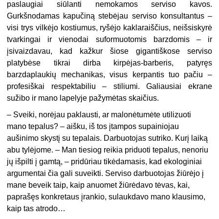
paslaugiai siūlanti nemokamos serviso kavos.
Gurkšnodamas kapučiną stebėjau serviso konsultantus –
visi trys vilkėjo kostiumus, ryšėjo kaklaraiščius, neišsiskyrė
tvarkingai ir vienodai suformuotomis barzdomis – ir
įsivaizdavau, kad kažkur šiose gigantiškose serviso
platybėse tikrai dirba kirpėjas-barberis, patyręs
barzdaplaukių mechanikas, visus kerpantis tuo pačiu –
profesiškai respektabiliu – stiliumi. Galiausiai ekrane
sužibo ir mano lapelyje pažymėtas skaičius.
– Sveiki, norėjau paklausti, ar malonėtumėte utilizuoti
mano tepalus? – aišku, iš tos įtampos supainiojau
aušinimo skystį su tepalais. Darbuotojas sutriko. Kurį laiką
abu tylėjome. – Man tiesiog reikia priduoti tepalus, nenoriu
jų išpilti į gamtą, – pridūriau tikėdamasis, kad ekologiniai
argumentai čia gali suveikti. Serviso darbuotojas žiūrėjo į
mane beveik taip, kaip anuomet žiūrėdavo tėvas, kai,
paprašęs konkretaus įrankio, sulaukdavo mano klausimo,
kaip tas atrodo…