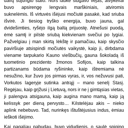
dalių sujungto stalo. Nors lauke stūgavo vėjas, atvykėliai
buvo apsirengę lengvais marškiniais, atviromis
suknelėmis. Iš virtuvės išėjusi močiutė pasakė, kad sriuba
išvirė. Ji tiesiog tryško energija, buvo jauna, gal
dvidešimties, ryšėjo ilgą baltą prijuostę. Atnešusi puodą,
ėmė samtį ir pilstė sriubą kiekvienam svečiui po lygiai.
Pažvelgiau į man skirtą lėkštę ir pamačiau, kaip skysčio
paviršiuje atsispindi močiutės vaikystė, kaip ji, dirbdama
viename tarpukario Kauno viešbučių, gauna šokoladą iš
tuometinio prezidento žmonos Sofijos, kaip talkina
partizanams būdama ryšininke, kaip ištremiama nė
nesužino, kur žuvo jos pirmas vyras, ir, vos nežuvusi pati,
Vorkutos lageryje sutinka antrąjį – mano senelį Stasį.
Regėjau, kaip grįžusi į Lietuvą, nors ir ne į gimtąsias vietas,
ji palengva atsigauna, kaip augina mano mamą, kaip ją
kelissyk per dieną pervysto… Kilstelėjau akis – nieko
aplink nebebuvo. Tad, nurinkęs ištuštėjusius indus, ėmiau
ieškoti išėjimo.
Kai pagaliau pabudau, buvo vidudienis, o saulė spigino