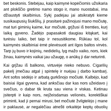
bet beskonis. Stebėjau, kaip kaimynė kopėčiomis užsikaria
ant plokščio gretimo namo stogo ir, mano nuostabai, ima
džiaustyti skalbinius. Sykį padėjau jai atsikratyti kieme
susikaupusių šiukšlių, ji prasitarė pažinojusi mano močiutę,
mat turi giminių kaime, kur močiutė, grįžusi iš tremties, kurį
laiką gyveno. Žadėjo papasakoti daugiau kitąkart, kai
turėsiu laiko, bet taip ir nesusitikome. Rūkiau tol, kol
kaimynės skalbiniai ėmė plevėsuoti ant ilgos baltos virvės.
Tarp jų buvo ir kojinių, nedidelių, lyg mažo vaiko, nors, kiek
žinau, kaimynės vaikai jau užaugę, o anūkų ji dar neturinti.
Kai grįžau iš balkono, virtuvėje nieko nebuvo. Cigarilių
pakelį įmečiau atgal į spintelę ir nuėjau į darbo kambarį.
Ant sofos sėdėjo ir arbatą gurkšnojo močiutė. Kalbėjo, kad
baisiai ilgai gyvena, kad anksčiau dar kas nors užeidavo į
svečius, o dabar tik kruta sau viena ir viskas. Ketinau
įsiterpti ir kaip nors, neįžeisdamas velionės, korektiškai
priminti, kad ji pernai mirusi, bet močiutė žvilgtelėjo į mane
ir paklausė, ar negalėčiau atnešti orkaitėje keptų obuolių