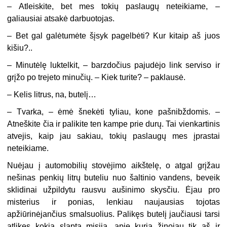
– Atleiskite, bet mes tokių paslaugų neteikiame, –
galiausiai atsakė darbuotojas.
– Bet gal galėtumėte šįsyk pagelbėti? Kur kitaip aš juos
kišiu?..
– Minutėlę luktelkit, – barzdočius pajudėjo link serviso ir
grįžo po trejeto minučių. – Kiek turite? – paklausė.
–
Kelis litrus, na, butelį…
–
Tvarka, – ėmė šnekėti tyliau, kone pašnibždomis. –
Atneškite čia ir palikite ten kampe prie durų. Tai vienkartinis
atvejis, kaip jau sakiau, tokių paslaugų mes įprastai
neteikiame.
Nuėjau į automobilių stovėjimo aikštelę, o atgal grįžau
nešinas penkių litrų buteliu nuo šaltinio vandens, beveik
sklidinai užpildytu rausvu aušinimo skysčiu. Ėjau pro
misterius ir ponias, lenkiau naujausias tojotas
apžiūrinėjančius smalsuolius. Palikęs butelį jaučiausi tarsi
atlikęs kokią slaptą misiją, apie kurią žinojau tik aš ir