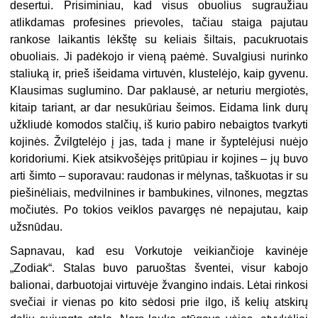
desertui. Prisiminiau, kad visus obuolius sugraužiau
atlikdamas profesines prievoles, tačiau staiga pajutau
rankose laikantis lėkštę su keliais šiltais, pacukruotais
obuoliais. Ji padėkojo ir vieną paėmė. Suvalgiusi nurinko
staliuką ir, prieš išeidama virtuvėn, klustelėjo, kaip gyvenu.
Klausimas suglumino. Dar paklausė, ar neturiu mergiotės,
kitaip tariant, ar dar nesukūriau šeimos. Eidama link durų
užkliudė komodos stalčių, iš kurio pabiro nebaigtos tvarkyti
kojinės. Žvilgtelėjo į jas, tada į mane ir šyptelėjusi nuėjo
koridoriumi. Kiek atsikvošėjęs pritūpiau ir kojines – jų buvo
arti šimto – suporavau: raudonas ir mėlynas, taškuotas ir su
piešinėliais, medvilnines ir bambukines, vilnones, megztas
močiutės. Po tokios veiklos pavargęs nė nepajutau, kaip
užsnūdau.
Sapnavau, kad esu Vorkutoje veikiančioje kavinėje
„Zodiak“. Stalas buvo paruoštas šventei, visur kabojo
balionai, darbuotojai virtuvėje žvangino indais. Lėtai rinkosi
svečiai ir vienas po kito sėdosi prie ilgo, iš kelių atskirų