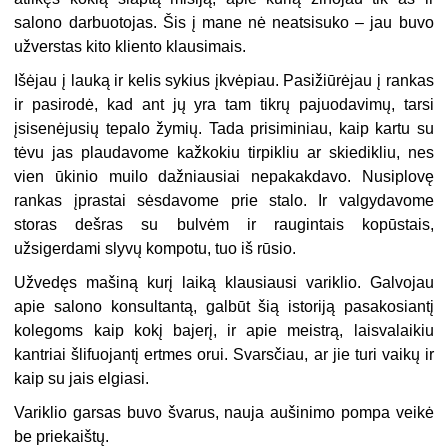
salono darbuotojas. Šis į mane nė neatsisuko – jau buvo
užverstas kito kliento klausimais.
Išėjau į lauką ir kelis sykius įkvėpiau. Pasižiūrėjau į rankas
ir pasirodė, kad ant jų yra tam tikrų pajuodavimų, tarsi
įsisenėjusių tepalo žymių. Tada prisiminiau, kaip kartu su
tėvu jas plaudavome kažkokiu tirpikliu ar skiedikliu, nes
vien ūkinio muilo dažniausiai nepakakdavo. Nusiplovę
rankas įprastai sėsdavome prie stalo. Ir valgydavome
storas dešras su bulvėm ir raugintais kopūstais,
užsigerdami slyvų kompotu, tuo iš rūsio.
Užvedęs mašiną kurį laiką klausiausi variklio. Galvojau
apie salono konsultantą, galbūt šią istoriją pasakosiantį
kolegoms kaip kokį bajerį, ir apie meistrą, laisvalaikiu
kantriai šlifuojantį ertmes orui. Svarsčiau, ar jie turi vaikų ir
kaip su jais elgiasi.
Variklio garsas buvo švarus, nauja aušinimo pompa veikė
be priekaištų.