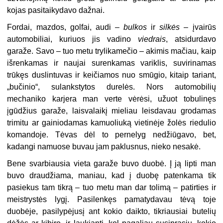
kojas pasitaikydavo dažnai.
Fordai, mazdos, golfai, audi –
bulkos
ir
silkės
– įvairūs
automobiliai, kuriuos jis vadino
viedrais
, atsidurdavo
garaže. Savo – tuo metu trylikamečio – akimis mačiau, kaip
išrenkamas ir naujai surenkamas variklis, suvirinamas
trūkęs duslintuvas ir keičiamos nuo smūgio, kitaip tariant,
„bučinio“, sulankstytos durelės. Nors automobilių
mechaniko karjera man verte vėrėsi, užuot tobulinęs
įgūdžius garaže, laisvalaikį mieliau leisdavau grodamas
trimitu ar gainiodamas kamuoliuką vietinėje žolės riedulio
komandoje. Tėvas dėl to pernelyg nedžiūgavo, bet,
kadangi namuose buvau jam paklusnus, nieko nesakė.
Bene svarbiausia vieta garaže buvo duobė. Į ją lipti man
buvo draudžiama, maniau, kad į duobę patenkama tik
pasiekus tam tikrą – tuo metu man dar tolimą – patirties ir
meistrystės lygį. Pasilenkęs pamatydavau tėvą toje
duobėje, pasilypėjusį ant kokio daikto, tikriausiai butelių