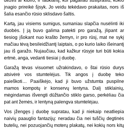
dėžės ar kibiro, ir laukiantį, kol pagaliau susiprasiu, kokio
įnagio prireikė šįsyk. Jo veidu tekėdavo prakaitas, nors iš
šalia esančio rūsio sklisdavo šaltis.
Kartą, jau visiems sumigus, sumaniau slapčia nusėlinti iki
duobės. Į ją buvo galima patekti pro garažą, įlipant ar
tiesiog įšokant nuo krašto žemyn, ir pro rūsį, mat ne sykį
mačiau tėvą besileidžiantį laiptais, o po kurio laiko išeinantį
jau iš garažo. Nujaučiau, kad kažkur rūsyje turi būti kokia
ertmė, anga, vedanti tiesiai į duobę.
Garažą tėvas visuomet užrakindavo, o štai rūsio durys
atsivėrė vos stumtelėjus. Tik angos į duobę teko
paieškoti… Paaiškėjo, kad ji buvo užstumta puspilne
mamos kompotų ir konservų lentyna. Dalį stiklainių,
mėgindamas išvengti dūžtančio stiklo garso, perkėliau čia
pat ant žemės, ir lentyną palengva stumtelėjau.
Vos įžengęs į duobę supratau, kad ji niekaip neatliepia
naivių paauglio fantazijų: neradau čia nei tuščių degtinės
butelių, nei pozuojančių moterų plakatų, nei kokių nors kitų