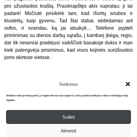
pro užuolaidos kraštą. Prasikrapštęs akis supratau: ji tai
padarė! Močiutė prisikėlė tam, kad išvirtų sriubos ir
klusteltų, kaip gyvenu. Tad štai dabar, sėdėdamas ant
sofos, ir svarstau, ką jai atsakyti… Telefone pypteli
priminimas su dienos darbų sąrašu, į kambarį įbėga, regis,
dar tik neseniai pradėjusi vaikščioti basakojė dukra ir man
kiek palengvėja prisiminus, kad visos kojinės surūšiuotos
joms skirtose vietose.
Sutikimas
Siekdami teikti geriausią patirtį, įrenginio informacijai saugoti ir (arba) pasiekti naudojame tokias technologijas kaip
slapukus.
Sutikti
Apie mus
Redakcija
Prenumerata
Atmesti