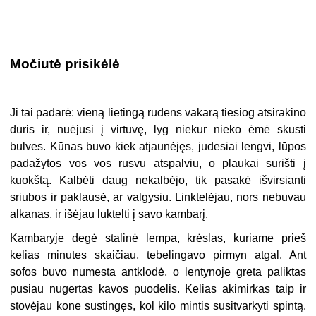
Močiutė prisikėlė
Ji tai padarė: vieną lietingą rudens vakarą tiesiog atsirakino
duris ir, nuėjusi į virtuvę, lyg niekur nieko ėmė skusti
bulves. Kūnas buvo kiek atjaunėjęs, judesiai lengvi, lūpos
padažytos vos vos rusvu atspalviu, o plaukai surišti į
kuokštą. Kalbėti daug nekalbėjo, tik pasakė išvirsianti
sriubos ir paklausė, ar valgysiu. Linktelėjau, nors nebuvau
alkanas, ir išėjau luktelti į savo kambarį.
Kambaryje degė stalinė lempa, krėslas, kuriame prieš
kelias minutes skaičiau, tebelingavo pirmyn atgal. Ant
sofos buvo numesta antklodė, o lentynoje greta paliktas
pusiau nugertas kavos puodelis. Kelias akimirkas taip ir
stovėjau kone sustingęs, kol kilo mintis susitvarkyti spintą.