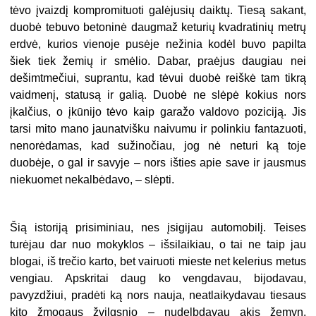
tėvo įvaizdį kompromituoti galėjusių daiktų. Tiesą sakant,
duobė tebuvo betoninė daugmaž keturių kvadratinių metrų
erdvė, kurios vienoje pusėje nežinia kodėl buvo papilta
šiek tiek žemių ir smėlio. Dabar, praėjus daugiau nei
dešimtmečiui, suprantu, kad tėvui duobė reiškė tam tikrą
vaidmenį, statusą ir galią. Duobė ne slėpė kokius nors
įkalčius, o įkūnijo tėvo kaip garažo valdovo poziciją. Jis
tarsi mito mano jaunatvišku naivumu ir polinkiu fantazuoti,
nenorėdamas, kad sužinočiau, jog nė neturi ką toje
duobėje, o gal ir savyje – nors išties apie save ir jausmus
niekuomet nekalbėdavo, – slėpti.
Šią istoriją prisiminiau, nes įsigijau automobilį. Teises
turėjau dar nuo mokyklos – išsilaikiau, o tai ne taip jau
blogai, iš trečio karto, bet vairuoti mieste net kelerius metus
vengiau. Apskritai daug ko vengdavau, bijodavau,
pavyzdžiui, pradėti ką nors nauja, neatlaikydavau tiesaus
kito žmogaus žvilgsnio – nudelbdavau akis žemyn.