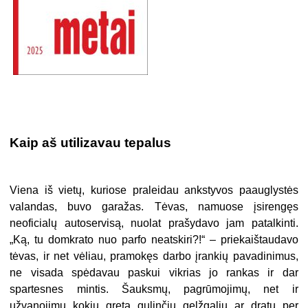
Kaip aš utilizavau tepalus
Viena iš vietų, kuriose praleidau ankstyvos paauglystės
valandas, buvo garažas. Tėvas, namuose įsirengęs
neoficialų autoservisą, nuolat prašydavo jam patalkinti.
„Ką, tu domkrato nuo parfo neatskiri?!“ – priekaištaudavo
tėvas, ir net vėliau, pramokęs darbo įrankių pavadinimus,
ne visada spėdavau paskui vikrias jo rankas ir dar
spartesnes mintis. Šauksmų, pagrūmojimų, net ir
užvanojimų kokiu greta gulinčiu gelžgaliu ar dratu per