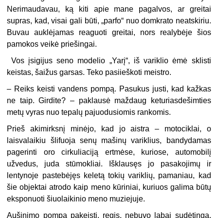
Nerimaudavau, ką kiti apie mane pagalvos, ar greitai
supras, kad, visai gali būti, „parfo“ nuo domkrato neatskiriu.
Buvau auklėjamas reaguoti greitai, nors realybėje šios
pamokos veikė priešingai.
Vos įsigijus seno modelio „Yarį“, iš variklio ėmė sklisti
keistas, šaižus garsas. Teko pasiieškoti meistro.
– Reiks keisti vandens pompą. Pasukus justi, kad kažkas
ne taip. Girdite? – paklausė maždaug keturiasdešimties
metų vyras nuo tepalų pajuodusiomis rankomis.
Prieš akimirksnį minėjo, kad jo aistra – motociklai, o
laisvalaikiu šlifuoja senų mašinų variklius, bandydamas
pagerinti oro cirkuliaciją ertmėse, kuriose, automobilį
užvedus, juda stūmokliai. Išklausęs jo pasakojimų ir
lentynoje pastebėjęs keletą tokių variklių, pamaniau, kad
šie objektai atrodo kaip meno kūriniai, kuriuos galima būtų
eksponuoti šiuolaikinio meno muziejuje.
Aušinimo pompą pakeisti, regis, nebuvo labai sudėtinga.