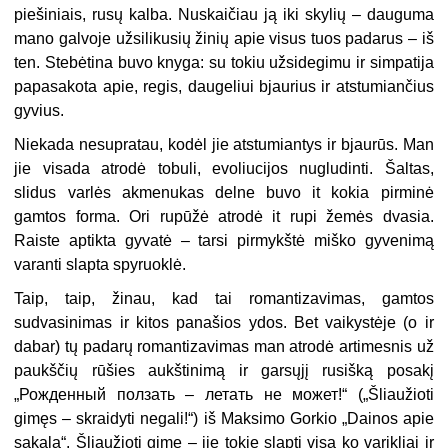
piešiniais, rusų kalba. Nuskaičiau ją iki skylių – dauguma
mano galvoje užsilikusių žinių apie visus tuos padarus – iš
ten. Stebėtina buvo knyga: su tokiu užsidegimu ir simpatija
papasakota apie, regis, daugeliui bjaurius ir atstumiančius
gyvius.
Niekada nesupratau, kodėl jie atstumiantys ir bjaurūs. Man
jie visada atrodė tobuli, evoliucijos nugludinti. Šaltas,
slidus varlės akmenukas delne buvo it kokia pirminė
gamtos forma. Ori rupūžė atrodė it rupi žemės dvasia.
Raiste aptikta gyvatė – tarsi pirmykštė miško gyvenimą
varanti slapta spyruoklė.
Taip, taip, žinau, kad tai romantizavimas, gamtos
sudvasinimas ir kitos panašios ydos. Bet vaikystėje (o ir
dabar) tų padarų romantizavimas man atrodė artimesnis už
paukščių rūšies aukštinimą ir garsųjį rusišką posakį
„Рожденный ползать – летать не может!“ („Šliaužioti
gimęs – skraidyti negali!“) iš Maksimo Gorkio „Dainos apie
sakalą“. Šliaužioti gimę – jie tokie slapti visa ko varikliai ir