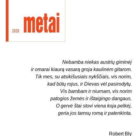
Nebamba niekas austrių giminėj
ir omarai kiaurą vasarą groja kaulinėm gitarom.
Tik mes, su atsikišusiais nykščiais, vis norim,
kad būtų rojus, ir Dievas vėl pasirodytų.
Vis bambam ir niurnam, vis norim
patogios žemės ir ištaigingo dangaus.
O gervė štai stovi viena koja pelkėj,
geria jos tamsų romą ir patenkinta.
Robert Bly