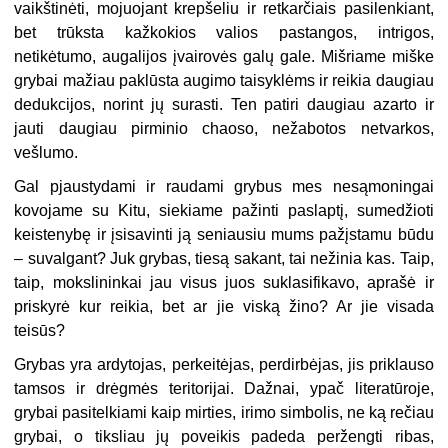
vaikštinėti, mojuojant krepšeliu ir retkarčiais pasilenkiant,
bet trūksta kažkokios valios pastangos, intrigos,
netikėtumo, augalijos įvairovės galų gale. Mišriame miške
grybai mažiau paklūsta augimo taisyklėms ir reikia daugiau
dedukcijos, norint jų surasti. Ten patiri daugiau azarto ir
jauti daugiau pirminio chaoso, nežabotos netvarkos,
vešlumo.
Gal pjaustydami ir raudami grybus mes nesąmoningai
kovojame su Kitu, siekiame pažinti paslaptį, sumedžioti
keistenybę ir įsisavinti ją seniausiu mums pažįstamu būdu
– suvalgant? Juk grybas, tiesą sakant, tai nežinia kas. Taip,
taip, mokslininkai jau visus juos suklasifikavo, aprašė ir
priskyrė kur reikia, bet ar jie viską žino? Ar jie visada
teisūs?
Grybas yra ardytojas, perkeitėjas, perdirbėjas, jis priklauso
tamsos ir drėgmės teritorijai. Dažnai, ypač literatūroje,
grybai pasitelkiami kaip mirties, irimo simbolis, ne ką rečiau
grybai, o tiksliau jų poveikis padeda peržengti ribas,