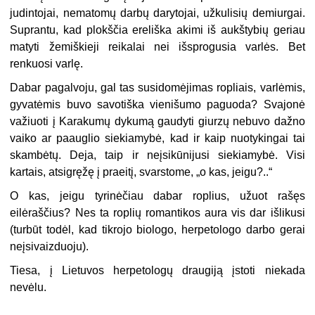
judintojai, nematomų darbų darytojai, užkulisių demiurgai.
Suprantu, kad plokščia ereliška akimi iš aukštybių geriau
matyti žemiškieji reikalai nei išsprogusia varlės. Bet
renkuosi varlę.
Dabar pagalvoju, gal tas susidomėjimas ropliais, varlėmis,
gyvatėmis buvo savotiška vienišumo paguoda? Svajonė
važiuoti į Karakumų dykumą gaudyti giurzų nebuvo dažno
vaiko ar paauglio siekiamybė, kad ir kaip nuotykingai tai
skambėtų. Deja, taip ir neįsikūnijusi siekiamybė. Visi
kartais, atsigręžę į praeitį, svarstome, „o kas, jeigu?..“
O kas, jeigu tyrinėčiau dabar roplius, užuot rašęs
eilėraščius? Nes ta roplių romantikos aura vis dar išlikusi
(turbūt todėl, kad tikrojo biologo, herpetologo darbo gerai
neįsivaizduoju).
Tiesa, į Lietuvos herpetologų draugiją įstoti niekada
nevėlu.