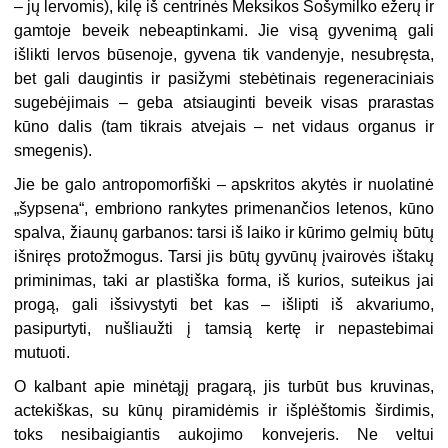
– jų lervomis), kilę iš centrinės Meksikos Sošymilko ežerų ir
gamtoje beveik nebeaptinkami. Jie visą gyvenimą gali
išlikti lervos būsenoje, gyvena tik vandenyje, nesubręsta,
bet gali daugintis ir pasižymi stebėtinais regeneraciniais
sugebėjimais – geba atsiauginti beveik visas prarastas
kūno dalis (tam tikrais atvejais – net vidaus organus ir
smegenis).
Jie be galo antropomorfiški – apskritos akytės ir nuolatinė
„šypsena“, embriono rankytes primenančios letenos, kūno
spalva, žiaunų garbanos: tarsi iš laiko ir kūrimo gelmių būtų
išniręs protožmogus. Tarsi jis būtų gyvūnų įvairovės ištakų
priminimas, taki ar plastiška forma, iš kurios, suteikus jai
progą, gali išsivystyti bet kas – išlipti iš akvariumo,
pasipurtyti, nušliaužti į tamsią kertę ir nepastebimai
mutuoti.
O kalbant apie minėtąjį pragarą, jis turbūt bus kruvinas,
actekiškas, su kūnų piramidėmis ir išplėštomis širdimis,
toks nesibaigiantis aukojimo konvejeris. Ne veltui