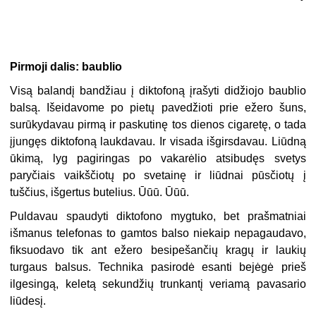
Pirmoji dalis: baublio
Visą balandį bandžiau į diktofoną įrašyti didžiojo baublio
balsą. Išeidavome po pietų pavedžioti prie ežero šuns,
surūkydavau pirmą ir paskutinę tos dienos cigaretę, o tada
įjungęs diktofoną laukdavau. Ir visada išgirsdavau. Liūdną
ūkimą, lyg pagiringas po vakarėlio atsibudęs svetys
paryčiais vaikščiotų po svetainę ir liūdnai pūsčiotų į
tuščius, išgertus butelius. Ūūū. Ūūū.
Puldavau spaudyti diktofono mygtuko, bet prašmatniai
išmanus telefonas to gamtos balso niekaip nepagaudavo,
fiksuodavo tik ant ežero besipešančių kragų ir laukių
turgaus balsus. Technika pasirodė esanti bejėgė prieš
ilgesingą, keletą sekundžių trunkantį veriamą pavasario
liūdesį.