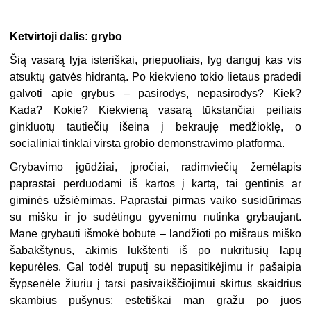
Ketvirtoji dalis: grybo
Šią vasarą lyja isteriškai, priepuoliais, lyg danguj kas vis
atsuktų gatvės hidrantą. Po kiekvieno tokio lietaus pradedi
galvoti apie grybus – pasirodys, nepasirodys? Kiek?
Kada? Kokie? Kiekvieną vasarą tūkstančiai peiliais
ginkluotų tautiečių išeina į bekrauję medžioklę, o
socialiniai tinklai virsta grobio demonstravimo platforma.
Grybavimo įgūdžiai, įpročiai, radimviečių žemėlapis
paprastai perduodami iš kartos į kartą, tai gentinis ar
giminės užsiėmimas. Paprastai pirmas vaiko susidūrimas
su mišku ir jo sudėtingu gyvenimu nutinka grybaujant.
Mane grybauti išmokė bobutė – landžioti po mišraus miško
šabakštynus, akimis lukštenti iš po nukritusių lapų
kepurėles. Gal todėl truputį su nepasitikėjimu ir pašaipia
šypsenėle žiūriu į tarsi pasivaikščiojimui skirtus skaidrius
skambius pušynus: estetiškai man gražu po juos