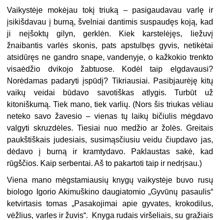
Vaikystėje mokėjau tokį triuką – pasigaudavau varlę ir
įsikišdavau į burną, švelniai dantimis suspaudęs koją, kad
ji neįšoktų gilyn, gerklėn. Kiek karstelėjęs, liežuvį
žnaibantis varlės skonis, pats apstulbęs gyvis, netikėtai
atsidūręs ne gandro snape, vandenyje, o kažkokio trenkto
visaėdžio dvikojo žabtuose. Kodėl taip elgdavausi?
Norėdamas padaryti įspūdį? Tikriausiai. Pasibjaurėję kitų
vaikų veidai būdavo savotiškas atlygis. Turbūt už
kitoniškumą. Tiek mano, tiek varlių. (Nors šis triukas vėliau
neteko savo žavesio – vienas tų laikų bičiulis mėgdavo
valgyti skruzdėles. Tiesiai nuo medžio ar žolės. Greitais
paukštiškais judesiais, susimąsčiusiu veidu čiupdavo jas,
dėdavo į burną ir kramtydavo. Paklaustas sakė, kad
rūgščios. Kaip serbentai. Aš to pakartoti taip ir nedrįsau.)
Viena mano mėgstamiausių knygų vaikystėje buvo rusų
biologo Igorio Akimuškino daugiatomio „Gyvūnų pasaulis“
ketvirtasis tomas „Pasakojimai apie gyvates, krokodilus,
vėžlius, varles ir žuvis“. Knyga rudais viršeliais, su gražiais