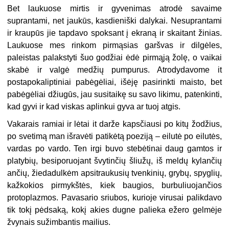
Bet laukuose mirtis ir gyvenimas atrodė savaime
suprantami, net jaukūs, kasdieniški dalykai. Nesuprantami
ir kraupūs jie tapdavo spoksant į ekraną ir skaitant žinias.
Laukuose mes rinkom pirmąsias garšvas ir dilgėles,
paleistas palakstyti šuo godžiai ėdė pirmąją žolę, o vaikai
skabė ir valgė medžių pumpurus. Atrodydavome it
postapokaliptiniai pabėgėliai, išėję pasirinkti maisto, bet
pabėgėliai džiugūs, jau susitaikę su savo likimu, patenkinti,
kad gyvi ir kad viskas aplinkui gyva ar tuoj atgis.
Vakarais ramiai ir lėtai it darže kapsčiausi po kitų žodžius,
po svetimą man išravėti patikėtą poeziją – eilutė po eilutės,
vardas po vardo. Ten irgi buvo stebėtinai daug gamtos ir
platybių, besiporuojant švytinčių šliužų, iš meldų kylančių
ančių, žiedadulkėm apsitraukusių tvenkinių, grybų, spyglių,
kažkokios pirmykštės, kiek baugios, burbuliuojančios
protoplazmos. Pavasario sriubos, kurioje virusai palikdavo
tik tokį pėdsaką, kokį akies dugne palieka ežero gelmėje
žvynais sužimbantis mailius.