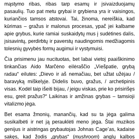
mąstymo ribas, ribas tarp esamų ir įsivaizduojamų
pasaulių. Tuo pat metu grybai ir grybiena yra ir vaisingos,
kuriančios tamsos atstovai. Tai, žinoma, nereiškia, kad
kūrimas – gražus ir malonus procesas, ypač jei kalbame
apie grybus, kurie ramiai suskaidytų mus į sudėtines dalis,
įsisavintų, perdirbtų ir paverstų naudingomis medžiagomis
tolesnių gyvybės formų augimui ir vystymuisi.
Čia prisimenu jau nucituotas, bet labai vietoj paaiškinimo
tinkančias Aido Marčėno eilėraščio „Viešpatie, grybą
radau“ eilutes: „Dievo ir aš nemačiau, bet užtat užėjau /
baravyką miškelyje. Didelis buvo, gražus, / archetipinis
visas. Kodėl taip išeiti bijau, / jeigu viskas, prie ko prisirišęs
esu, greit pražus?“ Laikinas ir amžinas grybas – tamsioji
vitalizmo jėga.
Bet esama žmonių, manančių, kad su ta jėga galima
susikalbėti ir net ją perauklėti meno jėga. Štai muzikos
genijus ir aistringas grybautojas Johnas Cage’as, kadaise
sakęs, kad žodis „grybas“ (
mushroom
) anglų kalbos