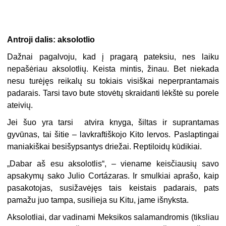
Antroji dalis: aksolotlio
Dažnai pagalvoju, kad į pragarą pateksiu, nes laiku
nepašėriau aksolotlių. Keista mintis, žinau. Bet niekada
nesu turėjęs reikalų su tokiais visiškai neperprantamais
padarais. Tarsi tavo bute stovėtų skraidanti lėkštė su porele
ateivių.
Jei šuo yra tarsi atvira knyga, šiltas ir suprantamas
gyvūnas, tai šitie – lavkraftiškojo Kito lervos. Paslaptingai
maniakiškai besišypsantys driežai. Reptiloidų kūdikiai.
„Dabar aš esu aksolotlis“, – viename keisčiausių savo
apsakymų sako Julio Cortázaras. Ir smulkiai aprašo, kaip
pasakotojas, susižavėjęs tais keistais padarais, pats
pamažu juo tampa, susilieja su Kitu, jame išnyksta.
Aksolotliai, dar vadinami Meksikos salamandromis (tiksliau