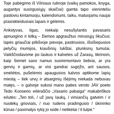
Toje pabėgimo iš Vilniaus rutinoje (vaikų pamokos, knyga,
augantys susirgusiųjų skaičiai) gamta tapo vieninteliu
pastoviu kintamuoju, kalendoriumi, laiku, matuojamu naujai
prasiskleidusiais lapais ir gėlėmis.
Ankstyvas, ilgas, niekaip nesušylantis pavasaris
apnuogino ir kitką – žiemos apgraužtus mirusiųjų likučius:
lapės griaučiai pilkšvoje pievoje, pastirusios, išsišiepusios
pelyčių mumijos, kiaušinių lukštai, plunksnų tumulai.
Vaikščiodavome po laukus ir kalveles už Zarasų, tikrinom,
kaip šiemet savo namus susiremontavo bebrai, ar yra
gervių ir garnių, ar visi gandrai sugrįžo, ant sausos,
smėlėtos, pušelėmis apaugusios kalvos aptikome lapių
miestą – tiek urvų ir atsarginių išėjimų niekada nebuvau
matęs, – o galvoje sukosi mano paties versto JAV poeto
Tedo Kooserio eilėraščio „Vasario pabaiga“ makabriškos
eilutės: „Ten toli, / už javų laukų, / virsiančių gatvėm / ir
nuotekų grioviais, / nuo rudens pradingusio / ūkininko
kūnas / pasimatys rytoj jo sode / netikėtai / it tulpė.“