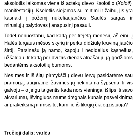
aksolotlis laikomas viena iš actekų dievo Ksolotlio (
Xolotl
)
manifestacijų. Ksolotlis siejamas su mirtimi ir žaibu, jis yra
kasnakt į požemį nukeliaujančios Saulės sargas ir
mirusiųjų palydovas į anapusinį pasaulį.
Todėl nenuostabu, kad kartą per trejetą mėnesių aš einu į
Halės turgaus mėsos skyrių ir perku didžiulę kruviną jaučio
širdį. Parsinešu ją namo, kapoju į nedidelius kąsnelius,
užšaldau. Ir kartą per dvi tris dienas atnašauju ją godžioms
bedantėms aksolotlių burnoms.
Nes mes ir iš šitų pirmykščių dievų lervų pasidarėme sau
pramogą, auginame, žavimės jų nekintama šypsena. Ir vis
galvoju – o jeigu ta gentis kada nors vieningai išlips iš savo
akvariumų, išvingiuos mums drėgnais kūnais pasveikinimą
ar prakeiksmą ir imsis to, kam jie iš tikrųjų čia egzistuoja?
Trečioji dalis: varlės