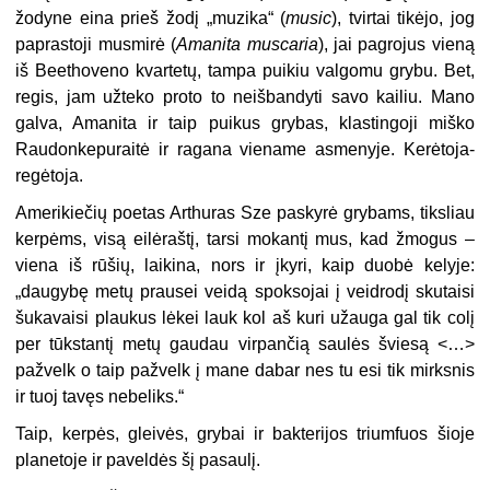
žodyne eina prieš žodį „muzika“ (
music
), tvirtai tikėjo, jog
paprastoji musmirė (
Amanita muscaria
), jai pagrojus vieną
iš Beethoveno kvartetų, tampa puikiu valgomu grybu. Bet,
regis, jam užteko proto to neišbandyti savo kailiu. Mano
galva, Amanita ir taip puikus grybas, klastingoji miško
Raudonkepuraitė ir ragana viename asmenyje. Kerėtoja-
regėtoja.
Amerikiečių poetas Arthuras Sze paskyrė grybams, tiksliau
kerpėms, visą eilėraštį, tarsi mokantį mus, kad žmogus –
viena iš rūšių, laikina, nors ir įkyri, kaip duobė kelyje:
„daugybę metų prausei veidą spoksojai į veidrodį skutaisi
šukavaisi plaukus lėkei lauk kol aš kuri užauga gal tik colį
per tūkstantį metų gaudau virpančią saulės šviesą <…>
pažvelk o taip pažvelk į mane dabar nes tu esi tik mirksnis
ir tuoj tavęs nebeliks.“
Taip, kerpės, gleivės, grybai ir bakterijos triumfuos šioje
planetoje ir paveldės šį pasaulį.