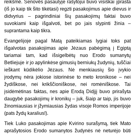
reikšmė. Senovės pasaulyje rašytojui buvo visiškai įprasta
(iš jo kaip tik šito tikėtasi) regzti pasakojimus apie dievus ir
didvyrius – pagrindiniai šių pasakojimų faktai buvo
suvokiami kaip išgalvoti, bet po jais slypinti žinia –
suprantama kaip tikra.
Evangelijoje pagal Matą pateikiamas lygiai toks pat
išgalvotas pasakojimas apie Jėzaus pabėgimą į Egiptą
tariamai tam, kad išsigelbėtų nuo Erodo sumanytų
Betliejuje ir jo apylinkėse gimusių berniukų žudynių, tuščiai
ieškant kūdikėlio Jėzaus. Nė menkiausių šio įvykio
įrodymų nėra jokiose istorinėse to meto kronikose – nei
žydiškose, nei krikščioniškose, nei romėniškose. Tai
įsidėmėtinas faktas, nes apie Erodą Didįjį buvo prirašyta
daugybė pasakojimų ir kronikų – juk, šiaip ar taip, jis buvo
žinomiausias ir įžymiausias žydas visoje Romos imperijoje
(pats žydų karalius!).
Tiek Luko pasakojimas apie Kvirino surašymą, tiek Mato
aprašytosios Erodo sumanytos žudynės nė neturėjo būti