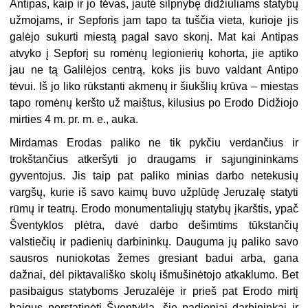
Antipas, kaip ir jo tėvas, jautė silpnybę didžiuliams statybų
užmojams, ir Sepforis jam tapo ta tuščia vieta, kurioje jis
galėjo sukurti miestą pagal savo skonį. Mat kai Antipas
atvyko į Sepforį su romėnų legionierių kohorta, jie aptiko
jau ne tą Galilėjos centrą, koks jis buvo valdant Antipo
tėvui. Iš jo liko rūkstanti akmenų ir šiukšlių krūva – miestas
tapo romėnų keršto už maištus, kilusius po Erodo Didžiojo
mirties 4 m. pr. m. e., auka.
Mirdamas Erodas paliko ne tik pykčiu verdančius ir
trokštančius atkeršyti jo draugams ir sąjungininkams
gyventojus. Jis taip pat paliko minias darbo netekusių
vargšų, kurie iš savo kaimų buvo užplūdę Jeruzalę statyti
rūmų ir teatrų. Erodo monumentaliųjų statybų įkarštis, ypač
Šventyklos plėtra, davė darbo dešimtims tūkstančių
valstiečių ir padienių darbininkų. Dauguma jų paliko savo
sausros nuniokotas žemes gresiant badui arba, gana
dažnai, dėl piktavališko skolų išmušinėtojo atkaklumo. Bet
pasibaigus statyboms Jeruzalėje ir prieš pat Erodo mirtį
baigus perstatinėti Šventyklą, šie padieniai darbininkai ir