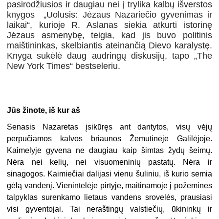
pasirodžiusios ir daugiau nei į trylika kalbų išverstos
knygos „Uolusis: Jėzaus Nazariečio gyvenimas ir
laikai“, kurioje R. Aslanas siekia atkurti istorinę
Jėzaus asmenybę, teigia, kad jis buvo politinis
maištininkas, skelbiantis ateinančią Dievo karalystę.
Knyga sukėlė daug audringų diskusijų, tapo „The
New York Times“ bestseleriu.
Jūs žinote, iš kur aš
Senasis Nazaretas įsikūręs ant dantytos, visų vėjų
perpučiamos kalvos briaunos Žemutinėje Galilėjoje.
Kaimelyje gyvena ne daugiau kaip šimtas žydų šeimų.
Nėra nei kelių, nei visuomeninių pastatų. Nėra ir
sinagogos. Kaimiečiai dalijasi vienu šuliniu, iš kurio semia
gėlą vandenį. Vienintelėje pirtyje, maitinamoje į požemines
talpyklas surenkamo lietaus vandens srovelės, prausiasi
visi gyventojai. Tai neraštingų valstiečių, ūkininkų ir