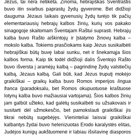
Jėzus, tai nėra netikėta. Žinoma, hebrajiškas Šventraštis
buvo itin svarbus paprastų žydų gyvenime. Bet didžioji
dauguma Jėzaus laikais gyvenusių žydų turėjo tik pačių
elementariausių hebrajų kalbos žinių, kurių vos pakako
sinagogoje skaitomam Šventajam Raštui suprasti. Hebrajų
kalba buvo Rašto aiškintojų ir Įstatymo žinovų kalba –
mokslo kalba. Tokiems prasčiokams kaip Jėzus susikalbėti
hebrajiškai būtų buvę labai sunku, net ir šnekamąja šios
kalbos forma. Kaip tik todėl didžioji dalis Šventojo Rašto
buvo išversta į aramėjų kalbą – pagrindinę žydų valstiečių
kalbą, Jėzaus kalbą. Gali būti, kad Jėzus truputį mokėjo
graikiškai – graikų kalba buvo Romos imperijos
lingua
franca
(paradoksalu, bet Romos okupuotuose kraštuose
lotynų kalba buvo mažiausiai vartojama). Šios kalbos žinių
jam galbūt užteko, kad galėtų susikalbėti su užsakovais ir
susitarti dėl užmokesčio, bet pamokslauti graikiškai jis
tikrai nebūtų sugebėjęs. Vieninteliai laisvai graikiškai
kalbantys žydai buvo helenizuotas Erodo karalystės elitas,
Judėjos kunigų aukštuomenė ir labiau išsilavinę diasporos