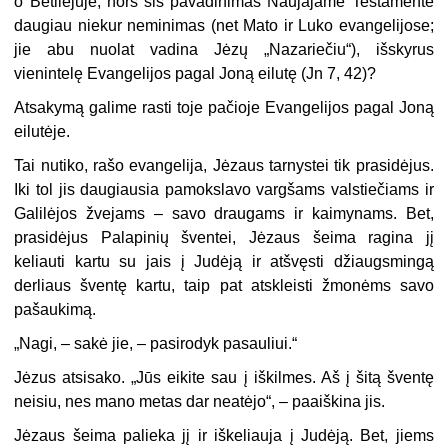
o Betliejuje, nors šis pavadinimas Naujajame Testamente
daugiau niekur neminimas (net Mato ir Luko evangelijose;
jie abu nuolat vadina Jėzų „Nazariečiu“), išskyrus
vienintelę Evangelijos pagal Joną eilutę (Jn 7, 42)?
Atsakymą galime rasti toje pačioje Evangelijos pagal Joną
eilutėje.
Tai nutiko, rašo evangelija, Jėzaus tarnystei tik prasidėjus.
Iki tol jis daugiausia pamokslavo vargšams valstiečiams ir
Galilėjos žvejams – savo draugams ir kaimynams. Bet,
prasidėjus Palapinių šventei, Jėzaus šeima ragina jį
keliauti kartu su jais į Judėją ir atšvęsti džiaugsmingą
derliaus šventę kartu, taip pat atskleisti žmonėms savo
pašaukimą.
„Nagi, – sakė jie, – pasirodyk pasauliui.“
Jėzus atsisako. „Jūs eikite sau į iškilmes. Aš į šitą šventę
neisiu, nes mano metas dar neatėjo“, – paaiškina jis.
Jėzaus šeima palieka jį ir iškeliauja į Judėją. Bet, jiems