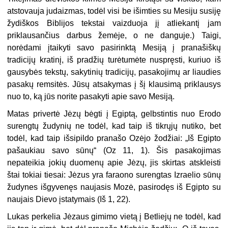
atstovauja judaizmas, todėl visi be išimties su Mesiju susiję
žydiškos Biblijos tekstai vaizduoja jį atliekantį jam
priklausančius darbus žemėje, o ne danguje.) Taigi,
norėdami įtaikyti savo pasirinktą Mesiją į pranašiškų
tradicijų kratinį, iš pradžių turėtumėte nuspręsti, kuriuo iš
gausybės tekstų, sakytinių tradicijų, pasakojimų ar liaudies
pasakų remsitės. Jūsų atsakymas į šį klausimą priklausys
nuo to, ką jūs norite pasakyti apie savo Mesiją.
Matas privertė Jėzų bėgti į Egiptą, gelbstintis nuo Erodo
surengtų žudynių ne todėl, kad taip iš tikrųjų nutiko, bet
todėl, kad taip išsipildo pranašo Ozėjo žodžiai: „Iš Egipto
pašaukiau savo sūnų“ (Oz 11, 1). Šis pasakojimas
nepateikia jokių duomenų apie Jėzų, jis skirtas atskleisti
štai tokiai tiesai: Jėzus yra faraono surengtas Izraelio sūnų
žudynes išgyvenęs naujasis Mozė, pasirodęs iš Egipto su
naujais Dievo įstatymais (Iš 1, 22).
Lukas perkelia Jėzaus gimimo vietą į Betliejų ne todėl, kad