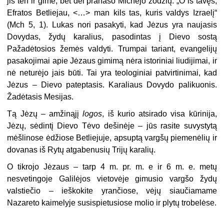
jis ten ir gimė, bet dėl pranašo Michėjo žodžių: „O iš tavęs,
Efratos Betliejau, <…> man kils tas, kuris valdys Izraelį“
(Mch 5, 1). Lukas nori pasakyti, kad Jėzus yra naujasis
Dovydas, žydų karalius, pasodintas į Dievo sostą
Pažadėtosios žemės valdyti. Trumpai tariant, evangelijų
pasakojimai apie Jėzaus gimimą nėra istoriniai liudijimai, ir
nė neturėjo jais būti. Tai yra teologiniai patvirtinimai, kad
Jėzus – Dievo pateptasis. Karaliaus Dovydo palikuonis.
Žadėtasis Mesijas.
Tą Jėzų – amžinąjį
logos
, iš kurio atsirado visa kūrinija,
Jėzų, sėdintį Dievo Tėvo dešinėje – jūs rasite suvystytą
mėšlinose ėdžiose Betliejuje, apsuptą vargšų piemenėlių ir
dovanas iš Rytų atgabenusių Trijų karalių.
O tikrojo Jėzaus – tarp 4 m. pr. m. e ir 6 m. e. metų
nesvetingoje Galilėjos vietovėje gimusio vargšo žydų
valstiečio – ieškokite yrančiose, vėjų siaučiamame
Nazareto kaimelyje susispietusiose molio ir plytų trobelėse.