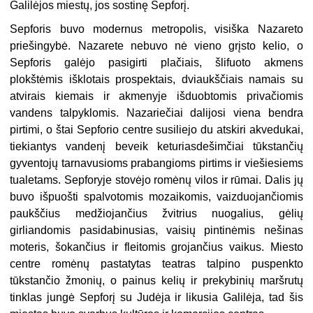
Galilėjos miestų, jos sostinę Sepforį.
Sepforis buvo modernus metropolis, visiška Nazareto
priešingybė. Nazarete nebuvo nė vieno grįsto kelio, o
Sepforis galėjo pasigirti plačiais, šlifuoto akmens
plokštėmis išklotais prospektais, dviaukščiais namais su
atvirais kiemais ir akmenyje išduobtomis privačiomis
vandens talpyklomis. Nazariečiai dalijosi viena bendra
pirtimi, o štai Sepforio centre susiliejo du atskiri akvedukai,
tiekiantys vandenį beveik keturiasdešimčiai tūkstančių
gyventojų tarnavusioms prabangioms pirtims ir viešiesiems
tualetams. Sepforyje stovėjo romėnų vilos ir rūmai. Dalis jų
buvo išpuošti spalvotomis mozaikomis, vaizduojančiomis
paukščius medžiojančius žvitrius nuogalius, gėlių
girliandomis pasidabinusias, vaisių pintinėmis nešinas
moteris, šokančius ir fleitomis grojančius vaikus. Miesto
centre romėnų pastatytas teatras talpino puspenkto
tūkstančio žmonių, o painus kelių ir prekybinių maršrutų
tinklas jungė Sepforį su Judėja ir likusia Galilėja, tad šis