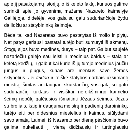
apie jį pasakojamų istorijų, o iš keleto faktų, kuriuos galime
surinkti apie jo gyvenimą mažame Nazareto kaimelyje
Galilėjoje, didelėje, vos galą su galu suduriančioje žydų
dailidžių ar statybininkų šeimoje.
Bėda ta, kad Nazaretas buvo pastatytas iš molio ir plytų.
Net patys geriausi pastatai turėjo būti sumūryti iš akmenų.
Stogų sijos buvo medinės, durys – taip pat. Galbūt saujelė
nazariečių galėjo sau leisti ir medinius baldus – stalą ar
keletą kėdžių, ir galbūt kai kurie iš jų turėjo medinius jaučių
jungus ir plūgus, kuriais arė menkus savo žemės
sklypelius. Jei
tekton
ir reiškė statybos darbais užsiimantį
meistrą, šimtas ar daugiau skurstančių, vos galą su galu
suduriančių kuklaus ir visiškai nereikšmingo kaimelio
šeimų nebūtų galėjusios išmaitinti Jėzaus šeimos. Jėzus
su broliais, kaip ir dauguma meistrų ir padienių darbininkų,
turėjo eiti per didesnius miestelius ir kaimus, siūlydami
savo amatą. Laimei, iš Nazareto per dieną pėsčiomis buvo
galima nukeliauti į vieną didžiausių ir turtingiausių