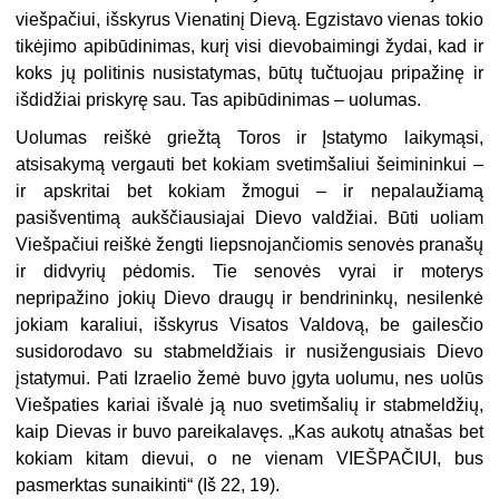
viešpačiui, išskyrus Vienatinį Dievą. Egzistavo vienas tokio
tikėjimo apibūdinimas, kurį visi dievobaimingi žydai, kad ir
koks jų politinis nusistatymas, būtų tučtuojau pripažinę ir
išdidžiai priskyrę sau. Tas apibūdinimas – uolumas.
Uolumas reiškė griežtą Toros ir Įstatymo laikymąsi,
atsisakymą vergauti bet kokiam svetimšaliui šeimininkui –
ir apskritai bet kokiam žmogui – ir nepalaužiamą
pasišventimą aukščiausiajai Dievo valdžiai. Būti uoliam
Viešpačiui reiškė žengti liepsnojančiomis senovės pranašų
ir didvyrių pėdomis. Tie senovės vyrai ir moterys
nepripažino jokių Dievo draugų ir bendrininkų, nesilenkė
jokiam karaliui, išskyrus Visatos Valdovą, be gailesčio
susidorodavo su stabmeldžiais ir nusižengusiais Dievo
įstatymui. Pati Izraelio žemė buvo įgyta uolumu, nes uolūs
Viešpaties kariai išvalė ją nuo svetimšalių ir stabmeldžių,
kaip Dievas ir buvo pareikalavęs. „Kas aukotų atnašas bet
kokiam kitam dievui, o ne vienam VIEŠPAČIUI, bus
pasmerktas sunaikinti“ (Iš 22, 19).