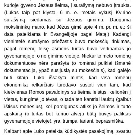
kurioje gyveno Jėzaus šeima, į surašymą nebuvo įtraukta.
(Lukas taip pat klysta, 6 m. e. metais vykusį Kvirino
surašymą siedamas su Jėzaus gimimu. Dauguma
mokslininkų mano, kad Jėzus gimė apie 4 m. pr. m. e.; ši
data pateikiama ir Evangelijoje pagal Matą.) Kadangi
vienintelė surašymo priežastis buvo mokesčių rinkimas,
pagal romėnų teisę asmens turtas buvo vertinamas jo
gyvenamojoje, o ne gimimo vietoje. Niekur to meto romėnų
dokumentuose nėra parašyta (o romėnai puikiai išmanė
dokumentaciją, ypač susijusią su mokesčiais), kad galėjo
būti kitaip. Luko išsakyta mintis, kad visa romėnų
ekonomika retkarčiais turėdavo sustoti vien tam, kad
kiekvienas Romos pavaldinys su šeima leistųsi kelionėn į
vietas, kur gimė jo tėvas, o tada ten kantriai lauktų (galbūt
ištisus mėnesius), kol pareigūnas atliks jo šeimos ir turto
apskaitą (o turtas bet kuriuo atveju būtų buvęs paliktas
gyvenamojoje vietoje), yra, trumpai tariant, beprasmiška.
Kalbant apie Luko pateiktą kūdikystės pasakojimą, svarbu