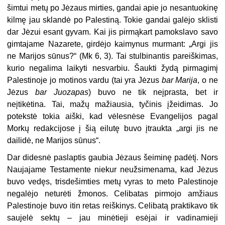
šimtui metų po Jėzaus mirties, gandai apie jo nesantuokinę
kilmę jau sklandė po Palestiną. Tokie gandai galėjo sklisti
dar Jėzui esant gyvam. Kai jis pirmąkart pamokslavo savo
gimtajame Nazarete, girdėjo kaimynus murmant: „Argi jis
ne Marijos sūnus?“ (Mk 6, 3). Tai stulbinantis pareiškimas,
kurio negalima laikyti nesvarbiu. Šaukti žydą pirmagimį
Palestinoje jo motinos vardu (tai yra Jėzus
bar Marija
, o ne
Jėzus
bar Juozapas
) buvo ne tik neįprasta, bet ir
neįtikėtina. Tai, mažų mažiausia, tyčinis įžeidimas. Jo
potekstė tokia aiški, kad vėlesnėse Evangelijos pagal
Morkų redakcijose į šią eilutę buvo įtraukta „argi jis ne
dailidė, ne Marijos sūnus“.
Dar didesnė paslaptis gaubia Jėzaus šeiminę padėtį. Nors
Naujajame Testamente niekur neužsimenama, kad Jėzus
buvo vedęs, trisdešimties metų vyras to meto Palestinoje
negalėjo neturėti žmonos. Celibatas pirmojo amžiaus
Palestinoje buvo itin retas reiškinys. Celibatą praktikavo tik
saujelė sektų – jau minėtieji esėjai ir vadinamieji