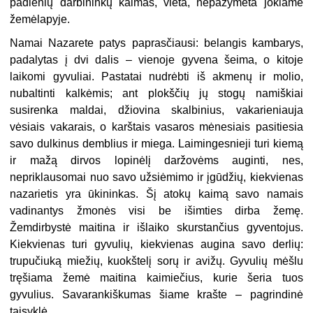
padienių darbininkų kaimas, vieta, nepažymėta jokiame
žemėlapyje.
Namai Nazarete patys paprasčiausi: belangis kambarys,
padalytas į dvi dalis – vienoje gyvena šeima, o kitoje
laikomi gyvuliai. Pastatai nudrėbti iš akmenų ir molio,
nubaltinti kalkėmis; ant plokščių jų stogų namiškiai
susirenka maldai, džiovina skalbinius, vakarieniauja
vėsiais vakarais, o karštais vasaros mėnesiais pasitiesia
savo dulkinus demblius ir miega. Laimingesnieji turi kiemą
ir mažą dirvos lopinėlį daržovėms auginti, nes,
nepriklausomai nuo savo užsiėmimo ir įgūdžių, kiekvienas
nazarietis yra ūkininkas. Šį atokų kaimą savo namais
vadinantys žmonės visi be išimties dirba žemę.
Žemdirbystė maitina ir išlaiko skurstančius gyventojus.
Kiekvienas turi gyvulių, kiekvienas augina savo derlių:
trupučiuką miežių, kuokštelį sorų ir avižų. Gyvulių mėšlu
tręšiama žemė maitina kaimiečius, kurie šeria tuos
gyvulius. Savarankiškumas šiame krašte – pagrindinė
taisyklė.