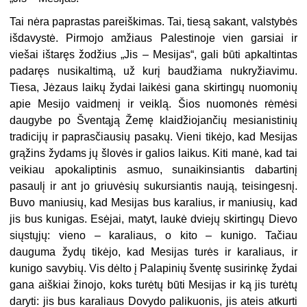
Tai nėra paprastas pareiškimas. Tai, tiesą sakant, valstybės
išdavystė. Pirmojo amžiaus Palestinoje vien garsiai ir
viešai ištaręs žodžius „Jis – Mesijas“, gali būti apkaltintas
padaręs nusikaltimą, už kurį baudžiama nukryžiavimu.
Tiesa, Jėzaus laikų žydai laikėsi gana skirtingų nuomonių
apie Mesijo vaidmenį ir veiklą. Šios nuomonės rėmėsi
daugybe po Šventąją Žemę klaidžiojančių mesianistinių
tradicijų ir paprasčiausių pasakų. Vieni tikėjo, kad Mesijas
grąžins žydams jų šlovės ir galios laikus. Kiti manė, kad tai
veikiau apokaliptinis asmuo, sunaikinsiantis dabartinį
pasaulį ir ant jo griuvėsių sukursiantis naują, teisingesnį.
Buvo maniusių, kad Mesijas bus karalius, ir maniusių, kad
jis bus kunigas. Esėjai, matyt, laukė dviejų skirtingų Dievo
siųstųjų: vieno – karaliaus, o kito – kunigo. Tačiau
dauguma žydų tikėjo, kad Mesijas turės ir karaliaus, ir
kunigo savybių. Vis dėlto į Palapinių šventę susirinkę žydai
gana aiškiai žinojo, koks turėtų būti Mesijas ir ką jis turėtų
daryti: jis bus karaliaus Dovydo palikuonis, jis ateis atkurti