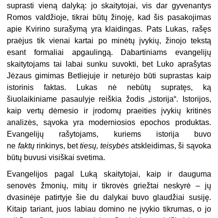
suprasti vieną dalyką: jo skaitytojai, vis dar gyvenantys
Romos valdžioje, tikrai būtų žinoję, kad šis pasakojimas
apie Kvirino surašymą yra klaidingas. Pats Lukas, rašęs
praėjus tik vienai kartai po minėtų įvykių, žinojo tekstą
esant formaliai apgaulingą. Dabartiniams evangelijų
skaitytojams tai labai sunku suvokti, bet Luko aprašytas
Jėzaus gimimas Betliejuje ir neturėjo būti suprastas kaip
istorinis faktas. Lukas nė nebūtų supratęs, ką
šiuolaikiniame pasaulyje reiškia žodis „istorija“. Istorijos,
kaip vertų dėmesio ir įrodomų praeities įvykių kritinės
analizės, sąvoka yra moderniosios epochos produktas.
Evangelijų rašytojams, kuriems istorija buvo
ne
faktų
rinkinys, bet
tiesų, teisybės
atskleidimas, ši sąvoka
būtų buvusi visiškai svetima.
Evangelijos pagal Luką skaitytojai, kaip ir dauguma
senovės žmonių, mitų ir tikrovės griežtai neskyrė – jų
dvasinėje patirtyje šie du dalykai buvo glaudžiai susiję.
Kitaip tariant, juos labiau domino ne įvykio tikrumas, o jo