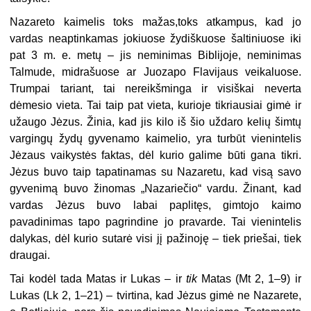
Nazareto kaimelis toks mažas,toks atkampus, kad jo
vardas neaptinkamas jokiuose žydiškuose šaltiniuose iki
pat 3 m. e. metų – jis neminimas Biblijoje, neminimas
Talmude, midrašuose ar Juozapo Flavijaus veikaluose.
Trumpai tariant, tai nereikšminga ir visiškai neverta
dėmesio vieta. Tai taip pat vieta, kurioje tikriausiai gimė ir
užaugo Jėzus. Žinia, kad jis kilo iš šio uždaro kelių šimtų
vargingų žydų gyvenamo kaimelio, yra turbūt vienintelis
Jėzaus vaikystės faktas, dėl kurio galime būti gana tikri.
Jėzus buvo taip tapatinamas su Nazaretu, kad visą savo
gyvenimą buvo žinomas „Nazariečio“ vardu. Žinant, kad
vardas Jėzus buvo labai paplitęs, gimtojo kaimo
pavadinimas tapo pagrindine jo pravarde. Tai vienintelis
dalykas, dėl kurio sutarė visi jį pažinoję – tiek priešai, tiek
draugai.
Tai kodėl tada Matas ir Lukas – ir
tik
Matas (Mt 2, 1–9) ir
Lukas (Lk 2, 1–21) – tvirtina, kad Jėzus gimė ne Nazarete,