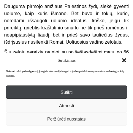
Dauguma pirmojo amžiaus Palestinos žydų siekė gyventi
uolume, kaip kuris išmanė. Bet buvo ir tokių, kurie,
norėdami išsaugoti uolumo idealus, troško, jeigu tik
prireiktų, griebtis kraštutinio smurto ne tik prieš romėnus ir
neapipjaustytą liaudį, bet ir prieš savo tautiečius žydus,
išdrįsusius nusilenkti Romai. Uoliuosius vadino zelotais.
Šių zelotų nereikia painioti su po šešiasdešimt metų, po 66
m. e. m. prasidėjusio žydų sukilimo, atsirasiančia zelotų
Sutikimas
partija. Jėzaus gyvenamu metu uolumas nereiškė tvirto
Siekdami teikti geriausią patirtį, įrenginio informacijai saugoti ir (arba) pasiekti naudojame tokias technologijas kaip
sektantiško apsisprendimo ar priklausymo politinei partijai.
slapukus.
Tai buvo idėja, siekis, pamaldumo modelis, neatskiriamai
susijęs su apokaliptiniais lūkesčiais, apėmusiais žydus
Sutikti
romėnų okupacijos laikais. Tarp dievobaimingų vargšų ir
valstiečių sklandė nuojauta, kad dabartinei pasaulio tvarkai
Atmesti
netrukus ateis galas ir stos nauja, Dievo įkvėpta tvarka.
Dievo karalystė atrodė ranka pasiekiama. Visi tik apie ją ir
Peržiūrėti nuostatas
kalbėjo. Bet Dievo valdžią gali įvesti tik turintys
uolumo ir
aistros
kovoti už ją.