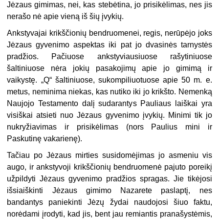
Jėzaus gimimas, nei, kas stebėtina, jo prisikėlimas, nes jis
nerašo nė apie vieną iš šių įvykių.
Ankstyvajai krikščionių bendruomenei, regis, nerūpėjo joks
Jėzaus gyvenimo aspektas iki pat jo dvasinės tarnystės
pradžios. Pačiuose ankstyviausiuose rašytiniuose
šaltiniuose nėra jokių pasakojimų apie jo gimimą ir
vaikystę. „Q“ šaltiniuose, sukompiliuotuose apie 50 m. e.
metus, neminima niekas, kas nutiko iki jo krikšto. Nemenką
Naujojo Testamento dalį sudarantys Pauliaus laiškai yra
visiškai atsieti nuo Jėzaus gyvenimo įvykių. Minimi tik jo
nukryžiavimas ir prisikėlimas (nors Paulius mini ir
Paskutinę vakarienę).
Tačiau po Jėzaus mirties susidomėjimas jo asmeniu vis
augo, ir ankstyvoji krikščionių bendruomenė pajuto poreikį
užpildyti Jėzaus gyvenimo pradžios spragas. Jie tikėjosi
išsiaiškinti Jėzaus gimimo Nazarete paslaptį, nes
bandantys paniekinti Jėzų žydai naudojosi šiuo faktu,
norėdami įrodyti, kad jis, bent jau remiantis pranašystėmis,