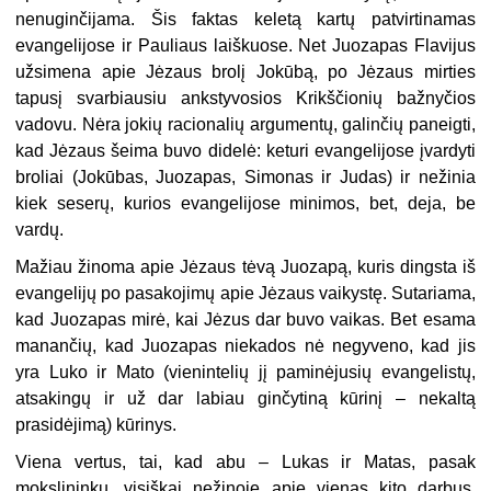
nenuginčijama. Šis faktas keletą kartų patvirtinamas
evangelijose ir Pauliaus laiškuose. Net Juozapas Flavijus
užsimena apie Jėzaus brolį Jokūbą, po Jėzaus mirties
tapusį svarbiausiu ankstyvosios Krikščionių bažnyčios
vadovu. Nėra jokių racionalių argumentų, galinčių paneigti,
kad Jėzaus šeima buvo didelė: keturi evangelijose įvardyti
broliai (Jokūbas, Juozapas, Simonas ir Judas) ir nežinia
kiek seserų, kurios evangelijose minimos, bet, deja, be
vardų.
Mažiau žinoma apie Jėzaus tėvą Juozapą, kuris dingsta iš
evangelijų po pasakojimų apie Jėzaus vaikystę. Sutariama,
kad Juozapas mirė, kai Jėzus dar buvo vaikas. Bet esama
manančių, kad Juozapas niekados nė negyveno, kad jis
yra Luko ir Mato (vienintelių jį paminėjusių evangelistų,
atsakingų ir už dar labiau ginčytiną kūrinį – nekaltą
prasidėjimą) kūrinys.
Viena vertus, tai, kad abu – Lukas ir Matas, pasak
mokslininkų, visiškai nežinoję apie vienas kito darbus,