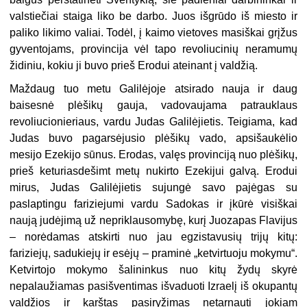
valstiečiai staiga liko be darbo. Juos išgrūdo iš miesto ir
paliko likimo valiai. Todėl, į kaimo vietoves masiškai grįžus
gyventojams, provincija vėl tapo revoliucinių neramumų
židiniu, kokiu ji buvo prieš Erodui ateinant į valdžią.
Maždaug tuo metu Galilėjoje atsirado nauja ir daug
baisesnė plėšikų gauja, vadovaujama patrauklaus
revoliucionieriaus, vardu Judas Galilėjietis. Teigiama, kad
Judas buvo pagarsėjusio plėšikų vado, apsišaukėlio
mesijo Ezekijo sūnus. Erodas, valęs provinciją nuo plėšikų,
prieš keturiasdešimt metų nukirto Ezekijui galvą. Erodui
mirus, Judas Galilėjietis sujungė savo pajėgas su
paslaptingu fariziejumi vardu Sadokas ir įkūrė visiškai
naują judėjimą už nepriklausomybę, kurį Juozapas Flavijus
– norėdamas atskirti nuo jau egzistavusių trijų kitų:
fariziejų, sadukiejų ir esėjų – praminė „ketvirtuoju mokymu“.
Ketvirtojo mokymo šalininkus nuo kitų žydų skyrė
nepalaužiamas pasišventimas išvaduoti Izraelį iš okupantų
valdžios ir karštas pasiryžimas netarnauti jokiam