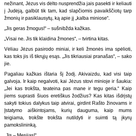
nežinant, Jėzus vis dėlto nusprendžia jais pasekti ir keliauti
į Judėją, galbūt tik tam, kad slapčiomis pavaikščiotų tarp
žmonių ir pasiklausytų, ką apie jį „kalba miniose“.
„Jis geras žmogus!“ – sušnibžda kažkas.
„Visai ne. Jis tik klaidina žmones“, – tvirtina kitas.
Vėliau Jėzus pasirodo miniai, ir keli žmonės ima spėlioti,
kas toks jis iš tikrųjų esąs. „Jis tikriausiai pranašas“, – sako
jie.
Pagaliau kažkas ištaria šį žodį. Akivaizdu, kad visi taip
galvoja. Ir kaip negalvoti, kai Jėzus stovi minioje ir šaukia:
„Jei kas trokšta, teateina pas mane ir tegu geria.“ Kaip
jiems suprasti šiuos eretiškus žodžius? Kas kitas išdrįstų
sakyti tokius dalykus taip atvirai, girdint Rašto žinovams ir
Įstatymo aiškintojams, kurių dauguma, kaip mums
teigiama, trokšte trokšta nutildyti ir suimti tą įkyrų
pamokslininką.
„Jis – Mesijas!“