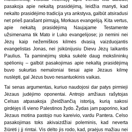
pasakoja apie nekaltą prasidėjimą, leidžia manyti, kad
nekalto prasidėjimo tradicija yra ankstyva, galbūt atsiradusi
net prieš parašant pirmąją, Morkaus evangeliją. Kita vertus,
apie nekaltą prasidėjimą Naujajame Testamente
užsimenama tik Mato ir Luko evangelijose; jo nemini nei
Jėzų kaip nežemiškos kilmės dvasią vaizduojantis
evangelistas Jonas, nei įsikūnijusiu Dievu Jėzų laikantis
Paulius. Ta paminėjimų stoka sukėlė daug mokslininkų
spėlionių – galbūt pasakojimas apie nekaltą prasidėjimą
buvo sukurtas nemaloniai tiesai apie Jėzaus kilmę
nuslėpti, gal Jėzus buvo nesantuokinis vaikas.
Tai senas argumentas, kuriuo naudojosi dar patys pirmieji
Jėzaus judėjimo oponentai. Antrojo amžiaus rašytojas
Celsas atpasakoja įžeidžiančią istoriją, kurią sakosi
girdėjęs iš vieno Palestinos žydo. Žydas jam paporino, kad
Jėzaus motina pastojo nuo kareivio, vardu Pantera. Celso
pasakojimas toks akivaizdžiai poleminis, kad neverta
žiūrėti į jį rimtai. Vis dėlto jis rodo, kad, praėjus mažiau nei