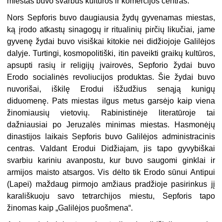
miestas buvo svarbus kultūros ir komercijos centras.
Nors Sepforis buvo daugiausia žydų gyvenamas miestas,
ką įrodo atkastų sinagogų ir ritualinių pirčių likučiai, jame
gyvenę žydai buvo visiškai kitokie nei didžiojoje Galilėjos
dalyje. Turtingi, kosmopolitiški, itin paveikti graikų kultūros,
apsupti rasių ir religijų įvairovės, Sepforio žydai buvo
Erodo socialinės revoliucijos produktas. Šie žydai buvo
nuvorišai, iškilę Erodui išžudžius senąją kunigų
diduomenę. Pats miestas ilgus metus garsėjo kaip viena
žinomiausių vietovių. Rabinistinėje literatūroje tai
dažniausiai po Jeruzalės minimas miestas. Hasmonėjų
dinastijos laikais Sepforis buvo Galilėjos administracinis
centras. Valdant Erodui Didžiajam, jis tapo gyvybiškai
svarbiu kariniu avanpostu, kur buvo saugomi ginklai ir
armijos maisto atsargos. Vis dėlto tik Erodo sūnui Antipui
(Lapei) maždaug pirmojo amžiaus pradžioje pasirinkus jį
karališkuoju savo tetrarchijos miestu, Sepforis tapo
žinomas kaip „Galilėjos puošmena“.