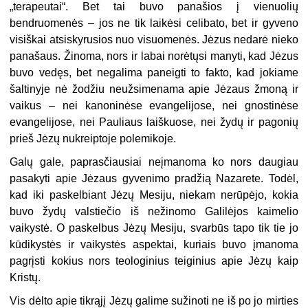
„terapeutai“. Bet tai buvo panašios į vienuolių
bendruomenės – jos ne tik laikėsi celibato, bet ir gyveno
visiškai atsiskyrusios nuo visuomenės. Jėzus nedarė nieko
panašaus. Žinoma, nors ir labai norėtųsi manyti, kad Jėzus
buvo vedęs, bet negalima paneigti to fakto, kad jokiame
šaltinyje nė žodžiu neužsimenama apie Jėzaus žmoną ir
vaikus – nei kanoninėse evangelijose, nei gnostinėse
evangelijose, nei Pauliaus laiškuose, nei žydų ir pagonių
prieš Jėzų nukreiptoje polemikoje.
Galų gale, paprasčiausiai neįmanoma ko nors daugiau
pasakyti apie Jėzaus gyvenimo pradžią Nazarete. Todėl,
kad iki paskelbiant Jėzų Mesiju, niekam nerūpėjo, kokia
buvo žydų valstiečio iš nežinomo Galilėjos kaimelio
vaikystė. O paskelbus Jėzų Mesiju, svarbūs tapo tik tie jo
kūdikystės ir vaikystės aspektai, kuriais buvo įmanoma
pagrįsti kokius nors teologinius teiginius apie Jėzų kaip
Kristų.
Vis dėlto apie tikrąjį Jėzų galime sužinoti ne iš po jo mirties