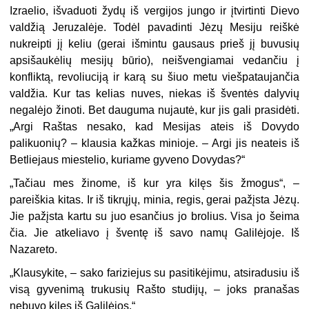
Izraelio, išvaduoti žydų iš vergijos jungo ir įtvirtinti Dievo
valdžią Jeruzalėje. Todėl pavadinti Jėzų Mesiju reiškė
nukreipti jį keliu (gerai išmintu gausaus prieš jį buvusių
apsišaukėlių mesijų būrio), neišvengiamai vedančiu į
konfliktą, revoliuciją ir karą su šiuo metu viešpataujančia
valdžia. Kur tas kelias nuves, niekas iš šventės dalyvių
negalėjo žinoti. Bet dauguma nujautė, kur jis gali prasidėti.
„Argi Raštas nesako, kad Mesijas ateis iš Dovydo
palikuonių? – klausia kažkas minioje. – Argi jis neateis iš
Betliejaus miestelio, kuriame gyveno Dovydas?“
„Tačiau mes žinome, iš kur yra kilęs šis žmogus“, –
pareiškia kitas. Ir iš tikrųjų, minia, regis, gerai pažįsta Jėzų.
Jie pažįsta kartu su juo esančius jo brolius. Visa jo šeima
čia. Jie atkeliavo į šventę iš savo namų Galilėjoje. Iš
Nazareto.
„Klausykite, – sako fariziejus su pasitikėjimu, atsiradusiu iš
visą gyvenimą trukusių Rašto studijų, – joks pranašas
nebuvo kilęs iš Galilėjos.“