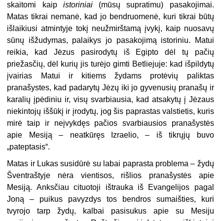
skaitomi kaip
istoriniai
(mūsų supratimu) pasakojimai.
Matas tikrai nemanė, kad jo bendruomenė, kuri tikrai būtų
išlaikiusi atmintyje tokį neužmirštamą įvykį, kaip nuosavų
sūnų išžudymas, palaikys jo pasakojimą istoriniu. Matui
reikia, kad Jėzus pasirodytų iš Egipto dėl tų pačių
priežasčių, dėl kurių jis turėjo gimti Betliejuje: kad išpildytų
įvairias Matui ir kitiems žydams protėvių paliktas
pranašystes, kad padarytų Jėzų iki jo gyvenusių pranašų ir
karalių įpėdiniu ir, visų svarbiausia, kad atsakytų į Jėzaus
niekintojų iššūkį ir įrodytų, jog šis paprastas valstietis, kuris
mirė taip ir neįvykdęs pačios svarbiausios pranašystės
apie Mesiją – neatkūręs Izraelio, – iš tikrųjų buvo
„pateptasis“.
Matas ir Lukas susidūrė su labai paprasta problema – žydų
Šventraštyje nėra vientisos, rišlios pranašystės apie
Mesiją. Anksčiau cituotoji ištrauka iš Evangelijos pagal
Joną – puikus pavyzdys tos bendros sumaišties, kuri
tvyrojo tarp žydų, kalbai pasisukus apie su Mesiju