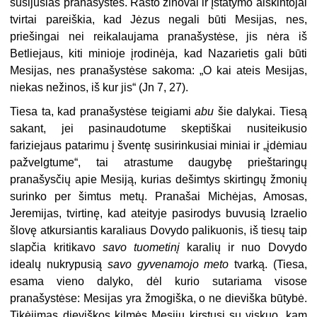
susijusias pranašystes. Rašto žinovai ir Įstatymo aiškintojai
tvirtai pareiškia, kad Jėzus negali būti Mesijas, nes,
priešingai nei reikalaujama pranašystėse, jis nėra iš
Betliejaus, kiti minioje įrodinėja, kad Nazarietis gali būti
Mesijas, nes pranašystėse sakoma: „O kai ateis Mesijas,
niekas nežinos, iš kur jis“ (Jn 7, 27).
Tiesa ta, kad pranašystėse teigiami
abu
šie dalykai. Tiesą
sakant, jei pasinaudotume skeptiškai nusiteikusio
fariziejaus patarimu į šventę susirinkusiai miniai ir „įdėmiau
pažvelgtume“, tai atrastume daugybę prieštaringų
pranašysčių apie Mesiją, kurias dešimtys skirtingų žmonių
surinko per šimtus metų. Pranašai Michėjas, Amosas,
Jeremijas, tvirtinę, kad ateityje pasirodys buvusią Izraelio
šlovę atkursiantis karaliaus Dovydo palikuonis, iš tiesų taip
slapčia kritikavo
savo tuometinį
karalių ir nuo Dovydo
idealų nukrypusią
savo gyvenamojo meto
tvarką. (Tiesa,
esama vieno dalyko, dėl kurio sutariama visose
pranašystėse: Mesijas yra žmogiška, o ne dieviška būtybė.
Tikėjimas dieviškos kilmės Mesiju kirstųsi su viskuo, kam