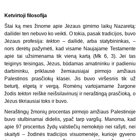
Ketvirtoji filosofija
Štai ką mes žinome apie Jėzaus gimimo laikų Nazaretą:
dailidei ten nebuvo ko veikti. O tokia, pasak tradicijos, buvo
Jėzaus profesija:
tekton
– dailidė, arba statybininkas, –
nors derėtų pažymėti, kad visame Naujajame Testamente
apie tai užsimenama tik vieną kartą (Mk 6, 3). Jei tas
teiginys teisingas, Jėzus, būdamas amatininku ir padieniu
darbininku, priklausė žemiausiajai pirmojo amžiaus
Palestinos prasčiokų klasei. Jis buvo viršesnis tik už
beturtį, elgetą ir vergą. Romėnų vartojamame žargone
žodis
tekton
reiškė neišsilavinusį ir neraštingą prasčioką, o
Jėzus tikriausiai toks ir buvo.
Neraštingų žmonių procentas pirmojo amžiaus Palestinoje
buvo stulbinamai didelis, ypač tarp vargšų. Manoma, kad
apie 97 procentus žydų valstiečių nemokėjo nei rašyti, nei
skaityti – žodinės tradicijos visuomenėje, kurioje gyveno