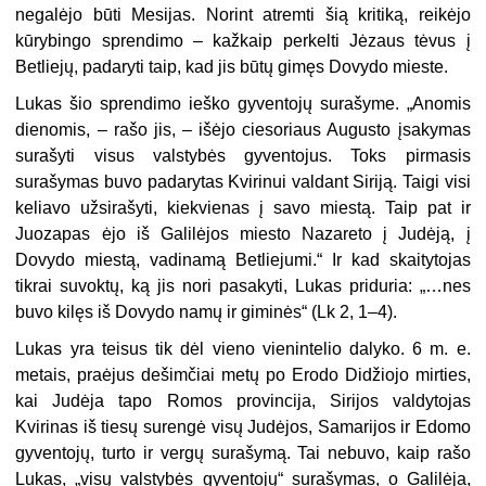
negalėjo būti Mesijas. Norint atremti šią kritiką, reikėjo
kūrybingo sprendimo – kažkaip perkelti Jėzaus tėvus į
Betliejų, padaryti taip, kad jis būtų gimęs Dovydo mieste.
Lukas šio sprendimo ieško gyventojų surašyme. „Anomis
dienomis, – rašo jis, – išėjo ciesoriaus Augusto įsakymas
surašyti visus valstybės gyventojus. Toks pirmasis
surašymas buvo padarytas Kvirinui valdant Siriją. Taigi visi
keliavo užsirašyti, kiekvienas į savo miestą. Taip pat ir
Juozapas ėjo iš Galilėjos miesto Nazareto į Judėją, į
Dovydo miestą, vadinamą Betliejumi.“ Ir kad skaitytojas
tikrai suvoktų, ką jis nori pasakyti, Lukas priduria: „…nes
buvo kilęs iš Dovydo namų ir giminės“ (Lk 2, 1–4).
Lukas yra teisus tik dėl vieno vienintelio dalyko. 6 m. e.
metais, praėjus dešimčiai metų po Erodo Didžiojo mirties,
kai Judėja tapo Romos provincija, Sirijos valdytojas
Kvirinas iš tiesų surengė visų Judėjos, Samarijos ir Edomo
gyventojų, turto ir vergų surašymą. Tai nebuvo, kaip rašo
Lukas, „visų valstybės gyventojų“ surašymas, o Galilėja,