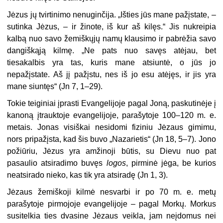
Jėzus jų tvirtinimo nenuginčija. „Išties jūs mane pažįstate, –
sutinka Jėzus, – ir žinote, iš kur aš kilęs.“ Jis nukreipia
kalbą nuo savo žemiškųjų namų klausimo ir pabrėžia savo
dangiškąją kilmę. „Ne pats nuo savęs atėjau, bet
tiesakalbis yra tas, kuris mane atsiuntė, o jūs jo
nepažįstate. Aš jį pažįstu, nes iš jo esu atėjęs, ir jis yra
mane siuntęs“ (Jn 7, 1–29).
Tokie teiginiai įprasti Evangelijoje pagal Joną, paskutinėje į
kanoną įtrauktoje evangelijoje, parašytoje 100–120 m. e.
metais. Jonas visiškai nesidomi fiziniu Jėzaus gimimu,
nors pripažįsta, kad šis buvo „Nazarietis“ (Jn 18, 5–7). Jono
požiūriu, Jėzus yra amžinoji būtis, su Dievu nuo pat
pasaulio atsiradimo buvęs
logos
, pirminė jėga, be kurios
neatsirado nieko, kas tik yra atsiradę (Jn 1, 3).
Jėzaus žemiškoji kilmė nesvarbi ir po 70 m. e. metų
parašytoje pirmojoje evangelijoje – pagal Morkų. Morkus
susitelkia ties dvasine Jėzaus veikla, jam neįdomus nei