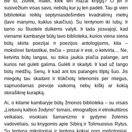
Be to, žiūrėk, matei, kiek ten mažai knygų? O jei ir
susivežtum visas savo, nebūtų kur jų ten padėti. Tau gi vien
bibliotekai reiktų septyniasdešimties kvadratinių metrų
(tavo manymu, kuklus skaičius). Su lentynom iki lubų. Ir
tarno su šluotele dulkėms valyti. Ir tada įsisvajoji, kad
viename kambaryje būtų tavo biblioteka, kurios viena siena
būtų skirta poezijai ir poezijos antologijoms, kita –
mokslinei fantastikai, trečia – prozai ir esė, o ketvirta… Ne,
ketvirta būtų langas, su tokia jaukia plačia palange, ant
kurios net gulėti galima. Gulėti ir skaityti. Ir kad už lango
būtų medžių. Senų. Ir kad ant tos palangės tilptų šuo. Jis
miegotų tau skaitant ir trūkčiotų letenomis per miegus,
sapnuodamas pievoje vaikomą riebų kiškį ar kokią
storašiknę kurapką.
Ai, o kitame kambaryje būtų žmonos biblioteka – su visais
„Lietuvių kalbos žodyno“ tomais, etnografijos ir etnokultūros
veikalais, visokiais šamanizmo ir gydymo žolėmis
vadovėliais, su knygomis apie Sibirą ir Tolimuosius Rytus.
Su lentyna mikologijai ir lentyna kokiai nors ropliologijai.