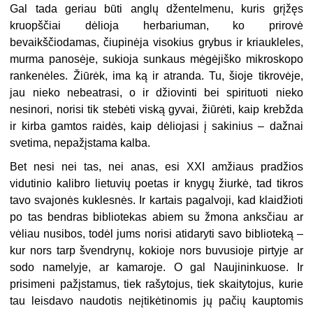
Gal tada geriau būti anglų džentelmenu, kuris grįžęs
kruopščiai dėlioja herbariuman, ko prirovė
bevaikščiodamas, čiupinėja visokius grybus ir kriaukleles,
murma panosėje, sukioja sunkaus mėgėjiško mikroskopo
rankenėles. Žiūrėk, ima ką ir atranda. Tu, šioje tikrovėje,
jau nieko nebeatrasi, o ir džiovinti bei spirituoti nieko
nesinori, norisi tik stebėti viską gyvai, žiūrėti, kaip krebžda
ir kirba gamtos raidės, kaip dėliojasi į sakinius – dažnai
svetima, nepažįstama kalba.
Bet nesi nei tas, nei anas, esi XXI amžiaus pradžios
vidutinio kalibro lietuvių poetas ir knygų žiurkė, tad tikros
tavo svajonės kuklesnės. Ir kartais pagalvoji, kad klaidžioti
po tas bendras bibliotekas abiem su žmona anksčiau ar
vėliau nusibos, todėl jums norisi atidaryti savo biblioteką –
kur nors tarp švendrynų, kokioje nors buvusioje pirtyje ar
sodo namelyje, ar kamaroje. O gal Naujininkuose. Ir
prisimeni pažįstamus, tiek rašytojus, tiek skaitytojus, kurie
tau leisdavo naudotis neįtikėtinomis jų pačių kauptomis