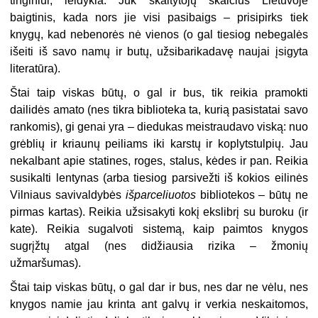
tinginiui, leidykla. Juk skaitytojų skaičius Lietuvoje
baigtinis, kada nors jie visi pasibaigs – prisipirks tiek
knygų, kad nebenorės nė vienos (o gal tiesiog nebegalės
išeiti iš savo namų ir butų, užsibarikadavę naujai įsigyta
literatūra).
Štai taip viskas būtų, o gal ir bus, tik reikia pramokti
dailidės amato (nes tikra biblioteka ta, kurią pasistatai savo
rankomis), gi genai yra – diedukas meistraudavo viską: nuo
grėblių ir kriaunų peiliams iki karstų ir koplytstulpių. Jau
nekalbant apie statines, roges, stalus, kėdes ir pan. Reikia
susikalti lentynas (arba tiesiog parsivežti iš kokios eilinės
Vilniaus savivaldybės
išparceliuotos
bibliotekos – būtų ne
pirmas kartas). Reikia užsisakyti kokį ekslibrį su buroku (ir
kate). Reikia sugalvoti sistemą, kaip paimtos knygos
sugrįžtų atgal (nes didžiausia rizika – žmonių
užmaršumas).
Štai taip viskas būtų, o gal dar ir bus, nes dar ne vėlu, nes
knygos namie jau krinta ant galvų ir verkia neskaitomos,