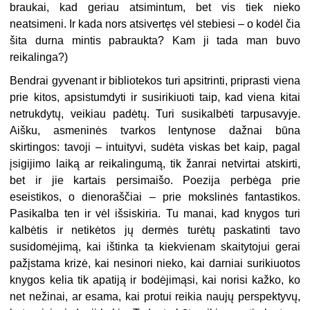
braukai, kad geriau atsimintum, bet vis tiek nieko
neatsimeni. Ir kada nors atsivertęs vėl stebiesi – o kodėl čia
šita durna mintis pabraukta? Kam ji tada man buvo
reikalinga?)
Bendrai gyvenant ir bibliotekos turi apsitrinti, priprasti viena
prie kitos, apsistumdyti ir susirikiuoti taip, kad viena kitai
netrukdytų, veikiau padėtų. Turi susikalbėti tarpusavyje.
Aišku, asmeninės tvarkos lentynose dažnai būna
skirtingos: tavoji – intuityvi, sudėta viskas bet kaip, pagal
įsigijimo laiką ar reikalingumą, tik žanrai netvirtai atskirti,
bet ir jie kartais persimaišo. Poezija perbėga prie
eseistikos, o dienoraščiai – prie mokslinės fantastikos.
Pasikalba ten ir vėl išsiskiria. Tu manai, kad knygos turi
kalbėtis ir netikėtos jų dermės turėtų paskatinti tavo
susidomėjimą, kai ištinka ta kiekvienam skaitytojui gerai
pažįstama krizė, kai nesinori nieko, kai darniai surikiuotos
knygos kelia tik apatiją ir bodėjimąsi, kai norisi kažko, ko
net nežinai, ar esama, kai protui reikia naujų perspektyvų,