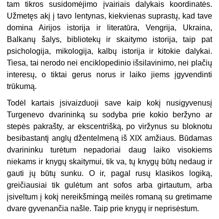
tam tikros susidomėjimo įvairiais dalykais koordinatės.
Užmetęs akį į tavo lentynas, kiekvienas suprastų, kad tave
domina Airijos istorija ir literatūra, Vengrija, Ukraina,
Balkanų šalys, bibliotekų ir skaitymo istorija, taip pat
psichologija, mikologija, kalbų istorija ir kitokie dalykai.
Tiesa, tai nerodo nei enciklopedinio išsilavinimo, nei plačių
interesų, o tiktai gerus norus ir laiko jiems įgyvendinti
trūkumą.
Todėl kartais įsivaizduoji save kaip kokį nusigyvenusį
Turgenevo dvarininką su sodyba prie kokio beržyno ar
stepės pakrašty, ar ekscentrišką, po viržynus su bloknotu
besibastantį anglų džentelmeną iš XIX amžiaus. Būdamas
dvarininku turėtum nepadoriai daug laiko visokiems
niekams ir knygų skaitymui, tik va, tų knygų būtų nedaug ir
gauti jų būtų sunku. O ir, pagal rusų klasikos logiką,
greičiausiai tik gulėtum ant sofos arba girtautum, arba
įsiveltum į kokį nereikšmingą meilės romaną su gretimame
dvare gyvenančia našle. Taip prie knygų ir neprisėstum.