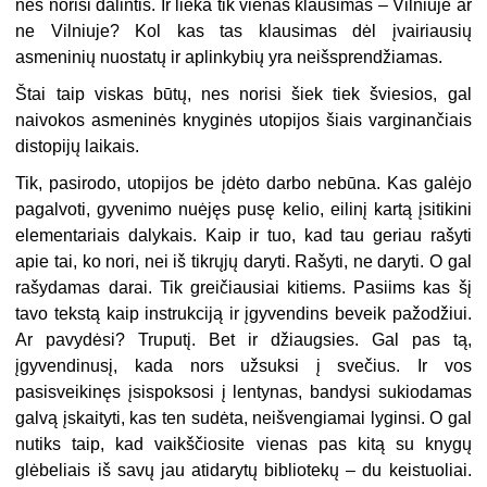
nes norisi dalintis. Ir lieka tik vienas klausimas – Vilniuje ar
ne Vilniuje? Kol kas tas klausimas dėl įvairiausių
asmeninių nuostatų ir aplinkybių yra neišsprendžiamas.
Štai taip viskas būtų, nes norisi šiek tiek šviesios, gal
naivokos asmeninės knyginės utopijos šiais varginančiais
distopijų laikais.
Tik, pasirodo, utopijos be įdėto darbo nebūna. Kas galėjo
pagalvoti, gyvenimo nuėjęs pusę kelio, eilinį kartą įsitikini
elementariais dalykais. Kaip ir tuo, kad tau geriau rašyti
apie tai, ko nori, nei iš tikrųjų daryti. Rašyti, ne daryti. O gal
rašydamas darai. Tik greičiausiai kitiems. Pasiims kas šį
tavo tekstą kaip instrukciją ir įgyvendins beveik pažodžiui.
Ar pavydėsi? Truputį. Bet ir džiaugsies. Gal pas tą,
įgyvendinusį, kada nors užsuksi į svečius. Ir vos
pasisveikinęs įsispoksosi į lentynas, bandysi sukiodamas
galvą įskaityti, kas ten sudėta, neišvengiamai lyginsi. O gal
nutiks taip, kad vaikščiosite vienas pas kitą su knygų
glėbeliais iš savų jau atidarytų bibliotekų – du keistuoliai.