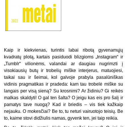
Kaip ir kiekvienas, turintis labai ribotą gyvenamųjų
kvadratų plotą, kartais pasiduodi blizgioms „Instagram“ ir
„Tumblr“ vilionėms, valandai ar daugiau nugrimzti į
visokiausių butų ir trobelių miške interjerus, matuojiesi,
taikai sau ir šeimai, kol galvoje prabyla pasalūniškas
vidinis pragmatikas ir pradeda: kam tau trobelė miške su
langais per visą sieną? Su krosnimi? Ar židiniu? Gi reikės
malkas skaldyti! O gal ten šalta? O jeigu kas eis pro šalį ir
pamatys tave nuogą? Kad ir briedis – vis tiek kažkaip
nejauku. O mokesčiai? Be to, tu neturi vairuotojo teisių. Be
to, kaime stovi didžiulis namas, gyvenk ten, jei taip reikia.