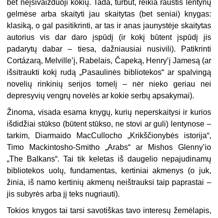
bet neįsivaizduoji kokių. Tada, turbūt, reikia raustis lentynų
gelmėse arba skaityti jau skaitytas (bet seniai) knygas:
klasiką, o gal pasitikrinti, ar tas ir anas jaunystėje skaitytas
autorius vis dar daro įspūdį (ir kokį būtent įspūdį jis
padarytų dabar – tiesa, dažniausiai nusivili). Patikrinti
Cortázarą, Melville’į, Rabelais, Čapeką, Henry’į Jamesą (ar
išsitraukti kokį rudą „Pasaulinės bibliotekos“ ar spalvingą
novelių rinkinių serijos tomelį – nėr nieko geriau nei
depresyvių vengrų novelės ar kokie serbų apsakymai).
Žinoma, visada esama knygų, kurių neperskaitysi ir kurios
išdidžiai stūkso (būtent stūkso, ne stovi ar guli) lentynose –
tarkim, Diarmaido MacCullocho „Krikščionybės istorija“,
Timo Mackintosho-Smitho „Arabs“ ar Mishos Glenny’io
„The Balkans“. Tai tik keletas iš daugelio nepajudinamų
bibliotekos uolų, fundamentas, kertiniai akmenys (o juk,
žinia, iš namo kertinių akmenų neištrauksi taip paprastai –
jis subyrės arba jį teks nugriauti).
Tokios knygos tai tarsi savotiškas tavo interesų žemėlapis,