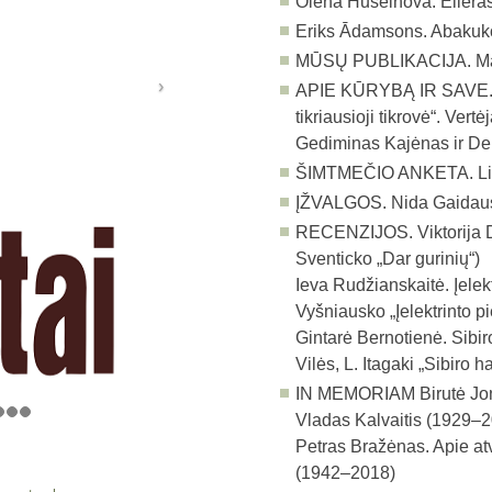
Olena Huseinova. Eilėraš
Eriks Ādamsons. Abakuk
MŪSŲ PUBLIKACIJA.
Ma
APIE KŪRYBĄ IR SAVE
tikriausioji tikrovė“. Ver
Gediminas Kajėnas ir De
ŠIMTMEČIO ANKETA.
L
ĮŽVALGOS.
Nida Gaidaus
RECENZIJOS.
Viktorija 
Sventicko „Dar gurinių“)
Ieva Rudžianskaitė. Įelek
Vyšniausko „Įelektrinto p
Gintarė Bernotienė. Sibiro 
Vilės, L. Itagaki „Sibiro h
IN MEMORIAM
Birutė Jo
Vladas Kalvaitis (1929–
Petras Bražėnas. Apie at
(1942–2018)