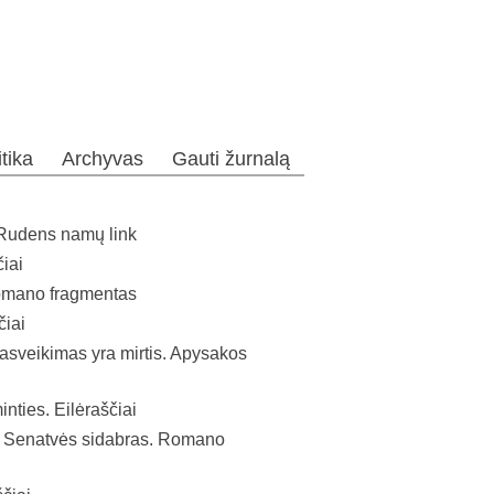
itika
Archyvas
Gauti žurnalą
Rudens namų link
iai
omano fragmentas
čiai
pasveikimas yra mirtis. Apysakos
inties. Eilėraščiai
 Senatvės sidabras. Romano