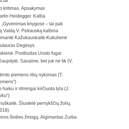
čiai
o kritimas. Apsakymas
rtin Heidegger. Kalba
.
„Gyvenimas knygose – tai pati
tėją Valdą V. Petrauską kalbina
imantė Kažukauskaitė-Kukulienė
iutauras Degėsys
kienė. Postliudas Uosto fugai
Daujotytė. Savaime, bet juk ne tik (V.
trinto piemens ribų nyksmas (T.
iemens“)
haiku ir ritmingai kirčiuota tyla (J.
aiku“)
nuškaitė. Šluotelė pernykščių žolių.
2018)
viros širdies žmogų. Algimantas Zurba