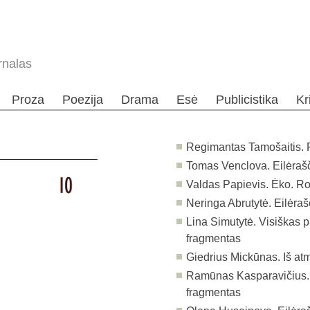
rnalas
Proza
Poezija
Drama
Esė
Publicistika
Kr
Regimantas Tamošaitis. 
Tomas Venclova. Eilėrašč
Valdas Papievis. Ėko. R
Neringa Abrutytė. Eilėraš
Lina Simutytė. Visiškas 
fragmentas
Giedrius Mickūnas. Iš atm
Ramūnas Kasparavičius.
fragmentas