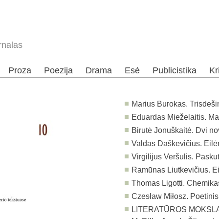
rnalas
Proza
Poezija
Drama
Esė
Publicistika
Kr
Marius Burokas. Trisdeši
Eduardas Mieželaitis. Man
Birutė Jonuškaitė. Dvi n
Valdas Daškevičius. Eilė
Virgilijus Veršulis. Pasku
Ramūnas Liutkevičius. Ei
Thomas Ligotti. Chemik
Czesław Mi
ł
osz. Poetinis 
LITERATŪROS MOKSLAS