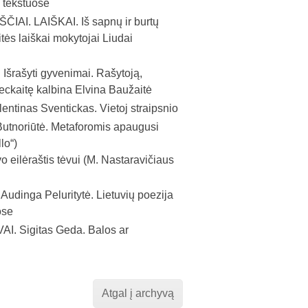
o tekstuose
ČIAI. LAIŠKAI.
Iš sapnų ir burtų
itės laiškai mokytojai Liudai
 I
šrašyti gyvenimai. Rašytoją,
ckaitę kalbina Elvina Baužaitė
lentinas Sventickas. Vietoj straipsnio
utnoriūtė. Metaforomis apaugusi
lo“)
 eilėraštis tėvui (M. Nastaravičiaus
.
Audinga Peluritytė. Lietuvių poezija
ose
AI.
Sigitas Geda. Balos ar
Atgal į archyvą