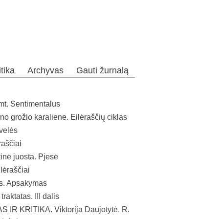
itika
Archyvas
Gauti žurnalą
mt. Sentimentalus
o grožio karaliene. Eilėraščių ciklas
ovelės
raščiai
tinė juosta. Pjesė
lėraščiai
as. Apsakymas
traktatas. III dalis
 IR KRITIKA.
Viktorija Daujotytė. R.