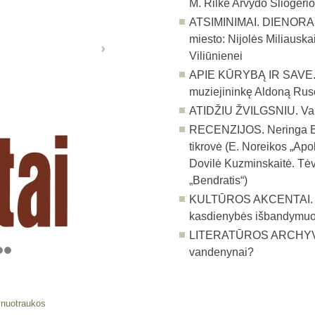
M. Rilke Arvydo Šliogeri
ATSIMINIMAI. DIENORAŠ
miesto: Nijolės Miliauska
Viliūnienei
APIE KŪRYBĄ IR SAVE.
muziejininkę Aldoną Ruse
ATIDŽIU ŽVILGSNIU.
Va
RECENZIJOS.
Neringa B
tikrovė (E. Noreikos „Apol
Dovilė Kuzminskaitė. Tėvo
„Bendratis“)
KULTŪROS AKCENTAI
kasdienybės išbandymu
LITERATŪROS ARCHYV
vandenynai?
 nuotraukos