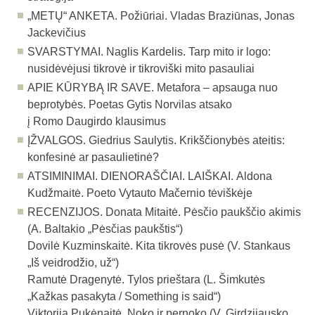
„METŲ“ ANKETA.
Požiūriai. Vladas Braziūnas, Jonas
Jackevičius
SVARSTYMAI.
Naglis Kardelis. Tarp mito ir logo:
nusidėvėjusi tikrovė ir tikroviški mito pasauliai
APIE KŪRYBĄ IR SAVE.
Metafora – apsauga nuo
beprotybės. Poetas Gytis Norvilas atsako
į Romo Daugirdo klausimus
ĮŽVALGOS.
Giedrius Saulytis. Krikščionybės ateitis:
konfesinė ar pasaulietinė?
ATSIMINIMAI. DIENORAŠČIAI. LAIŠKAI.
Aldona
Kudžmaitė. Poeto Vytauto Mačernio tėviškėje
RECENZIJOS.
Donata Mitaitė. Pėsčio paukščio akimis
(A. Baltakio „Pėsčias paukštis“)
Dovilė Kuzminskaitė. Kita tikrovės pusė (V. Stankaus
„Iš veidrodžio, už“)
Ramutė Dragenytė. Tylos prieštara (L. Šimkutės
„Kažkas pasakyta / Something is said“)
Viktorija Pukėnaitė. Noko ir pernoko (V. Girdzijausko