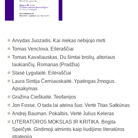
Arvydas Juozaitis. Kai niekas nebijojo mirti
Tomas Venclova. Eilėraščiai
Tomas Kavaliauskas. Du šimtai brolių, altoriaus
laukiančių. Romanas (Pradžia)
Stasė Lygutaitė. Eilėraščiai
Laura Sintija Černiauskaitė. Ypatingas žmogus.
Apsakymas
Gražina Cieškaitė. Teofanijos
Jon Fosse. O tada lai ateina šuo. Vertė Titas Satkūnas
Andrej Bauman. Pokalbis. Vertė Julius Keleras
LITERATŪROS MOKSLAS IR KRITIKA.
Brigita
Speičytė. Girdimoji atmintis kaip liudijimo literatūros
strategija