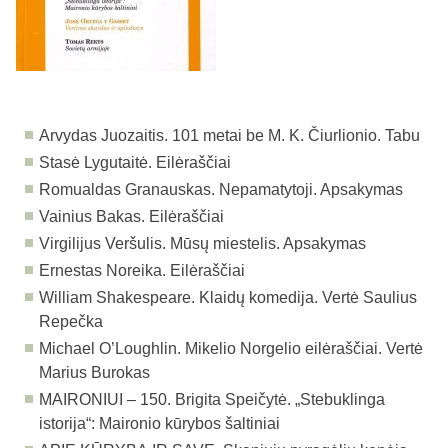
Arvydas Juozaitis. 101 metai be M. K. Čiurlionio. Tabu
Stasė Lygutaitė. Eilėraščiai
Romualdas Granauskas. Nepamatytoji. Apsakymas
Vainius Bakas. Eilėraščiai
Virgilijus Veršulis. Mūsų miestelis. Apsakymas
Ernestas Noreika. Eilėraščiai
William Shakespeare. Klaidų komedija. Vertė Saulius
Repečka
Michael O’Loughlin. Mikelio Norgelio eilėraščiai. Vertė
Marius Burokas
MAIRONIUI – 150.
Brigita Speičytė. „Stebuklinga
istorija“: Maironio kūrybos šaltiniai