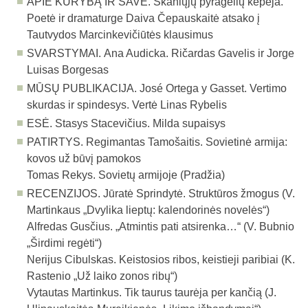
APIE KŪRYBĄ IR SAVE.
Skaniųjų pyragėlių kepėja.
Poetė ir dramaturge Daiva Čepauskaitė atsako į
Tautvydos Marcinkevičiūtės klausimus
SVARSTYMAI.
Ana Audicka. Ričardas Gavelis ir Jorge
Luisas Borgesas
MŪSŲ PUBLIKACIJA.
José Ortega y Gasset. Vertimo
skurdas ir spindesys. Vertė Linas Rybelis
ESĖ.
Stasys Stacevičius. Milda supaisys
PATIRTYS.
Regimantas Tamošaitis. Sovietinė armija:
kovos už būvį pamokos
Tomas Rekys. Sovietų armijoje (Pradžia)
RECENZIJOS.
Jūratė Sprindytė. Struktūros žmogus (V.
Martinkaus „Dvylika lieptų: kalen­dorinės novelės“)
Alfredas Gusčius. „Atmintis pati atsirenka…“ (V. Bubnio
„Širdimi regėti“)
Nerijus Cibulskas. Keistosios ribos, keistieji paribiai (K.
Rastenio „Už laiko zonos ribų“)
Vytautas Martinkus. Tik taurus taurėja per kančią (J.