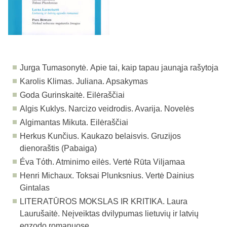
Jurga Tumasonytė. Apie tai, kaip tapau jaunąja rašytoja
Karolis Klimas. Juliana. Apsakymas
Goda Gurinskaitė. Eilėraščiai
Algis Kuklys. Narcizo veidrodis. Avarija. Novelės
Algimantas Mikuta. Eilėraščiai
Herkus Kunčius. Kaukazo belaisvis. Gruzijos
dienoraštis (Pabaiga)
Éva Tόth. Atminimo eilės. Vertė Rūta Viljamaa
Henri Michaux. Toksai Plunksnius. Vertė Dainius
Gintalas
LITERATŪROS MOKSLAS IR KRITIKA.
Laura
Laurušaitė. Neįveiktas dvilypumas lietuvių ir latvių
egzodo romanuose