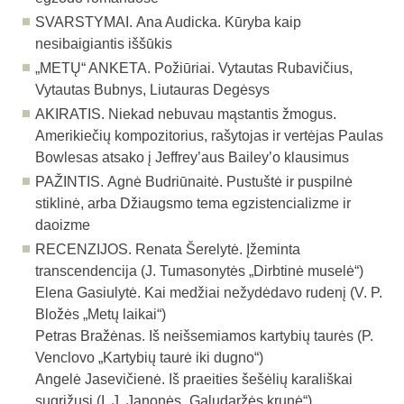
SVARSTYMAI.
Ana Audicka. Kūryba kaip
nesibaigiantis iššūkis
„METŲ“ ANKETA.
Požiūriai. Vytautas Rubavičius,
Vytautas Bubnys, Liutauras Degėsys
AKIRATIS.
Niekad nebuvau mąstantis žmogus.
Amerikiečių kompozitorius, rašytojas ir vertėjas Paulas
Bowlesas atsako į Jeffrey’aus Bailey’o klausimus
PAŽINTIS.
Agnė Budriūnaitė. Pustuštė ir puspilnė
stiklinė, arba Džiaugsmo tema egzistencializme ir
daoizme
RECENZIJOS.
Renata Šerelytė. Įžeminta
transcendencija (J. Tumasonytės „Dirbtinė muselė“)
Elena Gasiulytė. Kai medžiai nežydėdavo rudenį (V. P.
Bložės „Metų laikai“)
Petras Bražėnas. Iš neišsemiamos kartybių taurės (P.
Venclovo „Kartybių taurė iki dugno“)
Angelė Jasevičienė. Iš praeities šešėlių karališkai
sugrįžusi (I. J. Janonės „Galudaržės krunė“)