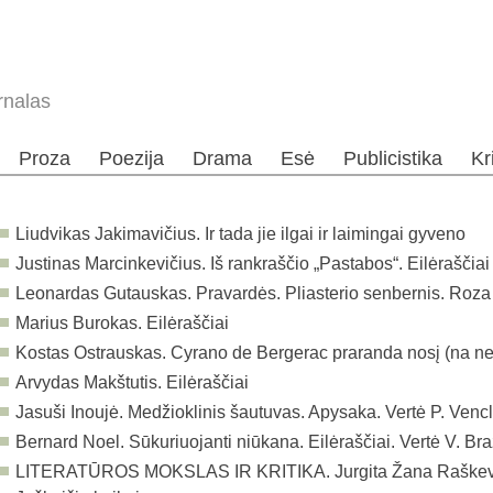
rnalas
Proza
Poezija
Drama
Esė
Publicistika
Kr
Liudvikas Jakimavičius. Ir tada jie ilgai ir laimingai gyveno
Justinas Marcinkevičius. Iš rankraščio „Pastabos“. Eilėraščiai
Leonardas Gutauskas. Pravardės. Pliasterio senbernis. Roz
Marius Burokas. Eilėraščiai
Kostas Ostrauskas. Cyrano de Bergerac praranda nosį (na ne 
Arvydas Makštutis. Eilėraščiai
Jasuši Inoujė. Medžioklinis šautuvas. Apysaka. Vertė P. Venc
Bernard Noel. Sūkuriuojanti niūkana. Eilėraščiai. Vertė V. Br
LITERATŪROS MOKSLAS IR KRITIKA. Jurgita Žana Raškevič