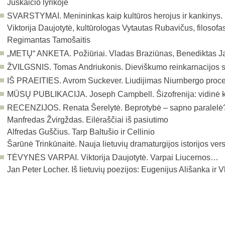
Juškaičio lyrikoje
SVARSTYMAI. Menininkas kaip kultūros herojus ir kankinys. P
Viktorija Daujotytė, kultūrologas Vytautas Rubavičus, filosofas
Regimantas Tamošaitis
„METŲ“ ANKETA. Požiūriai. Vladas Braziūnas, Benediktas J
ŽVILGSNIS. Tomas Andriukonis. Dieviškumo reinkarnacijos so
IŠ PRAEITIES. Avrom Suckever. Liudijimas Niurnbergo proc
MŪSŲ PUBLIKACIJA.
Joseph Campbell. Šizofrenija: vidinė 
RECENZIJOS. Renata Šerelytė. Beprotybė – sapno paralelė?
Manfredas Žvirgždas. Eilėraščiai iš pasiutimo
Alfredas Guščius. Tarp Baltušio ir Cellinio
Šarūnė Trinkūnaitė. Nauja lietuvių dramaturgijos istorijos vers
TĖVYNĖS VARPAI. Viktorija Daujotytė. Varpai Liucernos…
Jan Peter Locher. Iš lietuvių poezijos: Eugenijus Ališanka ir