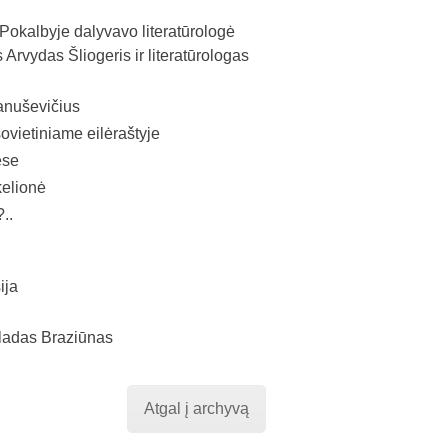
okalbyje dalyvavo literatūrologė
 Arvydas Šliogeris ir literatūrologas
anuševičius
vietiniame eilėraštyje
ese
kelionė
..
ija
 Vladas Braziūnas
Atgal į archyvą