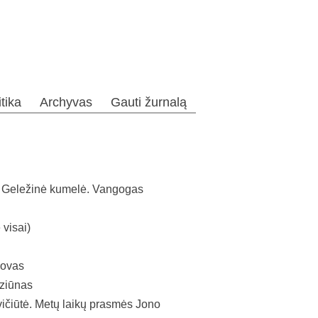
itika
Archyvas
Gauti žurnalą
a Geležinė kumelė. Vangogas
visai)
lovas
aziūnas
iūtė. Metų laikų prasmės Jono