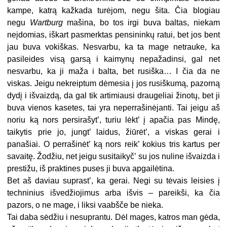
kampe, katrą kažkada turėjom, negu šita. Čia blogiau
negu
Wartburg
mašina, bo tos irgi buva baltas, niekam
neįdomias, iškart pasmerktas pensininkų ratui, bet jos bent
jau buva vokiškas. Nesvarbu, ka ta mage netrauke, ka
pasileides visą garsą i kaimynų nepažadinsi, gal net
nesvarbu, ka ji maža i balta, bet rusiška… I čia da ne
viskas. Jeigu nekreiptum dėmesia į jos rusiškumą, pazorną
dydį i išvaizdą, da gal tik artimiausi draugeliai žinotų, bet ji
buva vienos kasetes, tai yra neperrašinėjanti. Tai jeigu aš
noriu ką nors persirašyt’, turiu lėkt’ į apačia pas Mindę,
taikytis prie jo, jungt’ laidus, žiūrėt’, a viskas gerai i
panašiai. O perrašinėt’ ką nors reik’ kokius tris kartus per
savaitę. Žodžiu, net jeigu susitaikyč’ su jos nuline išvaizda i
prestižu, iš praktines puses ji buva apgailėtina.
Bet aš daviau suprast’, ka gerai. Negi su tėvais leisies į
techninius išvedžiojimus arba išvis – pareikši, ka čia
pazors, o ne mage, i liksi vaabšče be nieka.
Tai daba sėdžiu i nesuprantu. Dėl mages, katros man gėda,