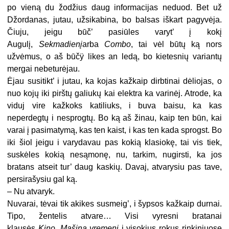
po vieną du žodžius daug informacijas neduod. Bet už
Džordanas, jutau, užsikabina, bo balsas iškart pagyvėja.
Čiuju, jeigu būč’ pasiūles varyt’ į kokį
Augulį,
Sekmadienį
arba
Combo
, tai vėl būtų ką nors
užvėmus, o aš būčÿ likes an ledą, bo kietesnių variantų
mergai nebeturėjau.
Ėjau susitikt’ i jutau, ka kojas kažkaip dirbtinai dėliojas, o
nuo kojų iki pirštų galiukų kai elektra ka varinėj. Atrode, ka
viduj vire kažkoks katiliuks, i buva baisu, ka kas
neperdegtų i nesprogtų. Bo ką aš žinau, kaip ten būn, kai
varai į pasimatymą, kas ten kaist, i kas ten kada sprogst. Bo
iki šiol jeigu i varydavau pas kokią klasiokę, tai vis tiek,
suskėles kokią nesąmonę, nu, tarkim, nugirsti, ka jos
bratans atseit tur’ daug kaskių. Davaj, atvarysiu pas tave,
persirašysiu gal ką.
– Nu atvaryk.
Nuvarai, tėvai tik akikes susmeig’, i šypsos kažkaip durnai.
Tipo, žentelis atvare… Visi vyresni bratanai
klausės
Kino
,
Mašina vremeni
i visokius rokus rinkiniuose