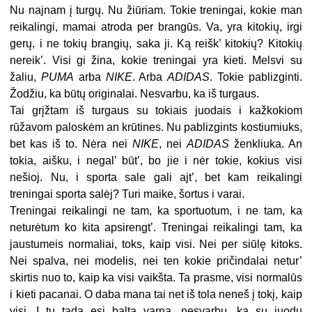
Nu najnam į turgų. Nu žiūriam. Tokie treningai, kokie man
reikalingi, mamai atroda per brangūs. Va, yra kitokių, irgi
gerų, i ne tokių brangių, saka ji. Ką reišk’ kitokių? Kitokių
nereik’. Visi gi žina, kokie treningai yra kieti. Melsvi su
žaliu,
PUMA
arba
NIKE
. Arba
ADIDAS
. Tokie pablizginti.
Žodžiu, ka būtų originalai. Nesvarbu, ka iš turgaus.
Tai grįžtam iš turgaus su tokiais juodais i kažkokiom
rūžavom paloskėm an krūtines. Nu pablizgints kostiumiuks,
bet kas iš to. Nėra nei
NIKE
, nei
ADIDAS
ženkliuka. An
tokia, aišku, i negal’ būt’, bo jie i nėr tokie, kokius visi
nešioj. Nu, i sporta sale gali ajt’, bet kam reikalingi
treningai sporta salėj? Turi maike, šortus i varai.
Treningai reikalingi ne tam, ka sportuotum, i ne tam, ka
neturėtum ko kita apsirengt’. Treningai reikalingi tam, ka
jaustumeis normaliai, toks, kaip visi. Nei per siūlę kitoks.
Nei spalva, nei modelis, nei ten kokie pričindalai netur’
skirtis nuo to, kaip ka visi vaikšta. Ta prasme, visi normalūs
i kieti pacanai. O daba mana tai net iš tola neneš į tokį, kaip
visi. I tu tada esi balta varna, nesvarbu, ka su juodu