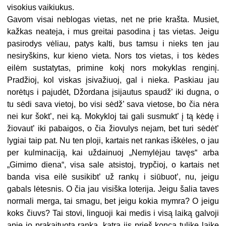
visokius vaikiukus.
Gavom visai neblogas vietas, net ne prie krašta. Musiet,
kažkas neateja, i mus greitai pasodina į tas vietas. Jeigu
pasirodys vėliau, patys kalti, bus tamsu i nieks ten jau
nesiryškins, kur kieno vieta. Nors tos vietas, i tos kėdes
eilėm sustatytas, primine kokį nors mokyklas renginį.
Pradžioj, kol viskas įsivažiuoj, gal i nieka. Paskiau jau
norėtųs i pajudėt, Džordana įsijautus spaudž’ iki dugna, o
tu sėdi sava vietoj, bo visi sėdž’ sava vietose, bo čia nėra
nei kur šokt’, nei ką. Mokykloj tai gali susmukt’ į tą kėdę i
žiovaut’ iki pabaigos, o čia žiovulys nejam, bet turi sėdėt’
lygiai taip pat. Nu ten ploji, kartais net rankas iškėles, o jau
per kulminaciją, kai uždainuoj „Nemylėjau tavęs“ arba
„Gimimo diena“, visa sale atsistoj, trypčioj, o kartais net
banda visa eilė susikibt’ už rankų i siūbuot’, nu, jeigu
gabals lėtesnis. O čia jau visiška loterija. Jeigu šalia taves
normali merga, tai smagu, bet jeigu kokia mymra? O jeigu
koks čiuvs? Tai stovi, linguoji kai medis i visą laiką galvoji
apie jo prakaituotą ranką, katra jis prieš koncą tulike laike