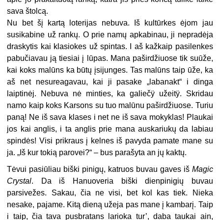
sava štolcą.
Nu bet šį kartą loterijas nebuva. Iš kultūrkes ėjom jau
susikabine už rankų. O prie namų apkabinau, ji nepradėja
draskytis kai klasiokes už spintas. I aš kažkaip pasilenkes
pabučiavau ją tiesiai į lūpas. Mana paširdžiuose tik suūže,
kai koks malūns ka būtų įsijunges. Tas malūns taip ūže, ka
aš net nesureagavau, kai ji pasake „labanakt“ i dinga
laiptinėj. Nebuva nė minties, ka galiečÿ užeitÿ. Skridau
namo kaip koks Karsons su tuo malūnu paširdžiuose. Turiu
paną! Ne iš sava klases i net ne iš sava mokyklas! Plaukai
jos kai anglis, i ta anglis prie mana auskariukų da labiau
spindės! Visi prikraus į kelnes iš pavyda pamate mane su
ja. „Iš kur tokią parovei?“ – bus parašyta an jų kaktų.
Tėvui pasiūliau biški pinigų, katruos buvau gaves iš
Magic
Crystal
. Da iš Hanuoveria biški dienpinigių buvau
parsivežes. Sakau, čia ne visi, bet kol kas tiek. Nieka
nesake, pajame. Kitą dieną užeja pas mane į kambarį. Taip
i taip, čia tava pusbratans larioka tur’, daba taukai ain,