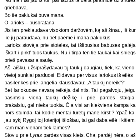
Nu man tai jau iš toli pamačius ta balta piramide už širdies
griebdava.
Bo tie pakiukai buva mana.
O larioks – pusbratana.
Jis ten prekiaudava visokiom daržovėm, ką aš žinau, iš kur
jie jų paraudava, nu bet paėme i mana pakiukus.
Larioks stovėja prie stoteles, tai išlipusias babuses galėja
iškart i pirkt’ tuos taukus. Nu i tirpa ten tie taukai kai sniegs
prieš pavasaria saulę.
Aš, aišku, užsiprašydavau tų taukų daugiau, tiek, ka vienoj
vietoj sunkiai parduosi. Eidavau per visus lariokus iš eilės i
pasilenkes prie langelia klausdavau: „A taukų nereik’?“
Bet lariokuose navarą reikėja dalintis. Tai pagalvoju, jeigu
pasimsiu vieną taukų dėžikę i prie pardes staigiai
prakalsiu, gal nieka tuokia. Čia visi an kiekviena kampa ką
nors stumda, tai kodie mentai turėtų mane kirst’? Ypač kai
jau sykį Rygoj toj loterijoj išlošiau, tai gal daba eilė i kitiem,
kam man vienam tiek laimes?
Stoviu prie
Lyras
pardes visas kiets. Cha, pardėj nėra, o aš