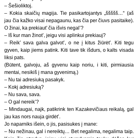
– Šešioliktoj.
– Kokia skaičių magija. Tie pasikartojantys „ššššš…“ (aš
jau čia kažko visai nepagaunu, kas čia per čiuvs pasitaike).
O žinai, ka prekiaut’ čia išvis negal’?
– Iš kur man žinot’, jeigu visi aplinkui prekiauj?
– Reik’ sava galva galvot’, o ne į kitus žiūrėt’. Kiti tegu
gyven, kaip jiems patink. Kiti tave tik išdurs, o kalts visada
liksi pats.
(Būtent, galvoju, aš gyvenu kaip noriu, i kiti, pirmiausia
mentai, nesikiš į mana gyvenimą.)
– Nu tai adresiuką pasakyk.
– Kokį adresiuką?
– Nu sava, sava.
– O gal nereik’?
– Mindaugai, najk, patikrink ten Kazakevičiaus reikalą, gal
jau kas nors nauja girdėt’.
Jo naparniks išein, o jis, pasisukes į mane:
– Nu nežinau, gal i nereiktų… Bet negalima, negalima taip.