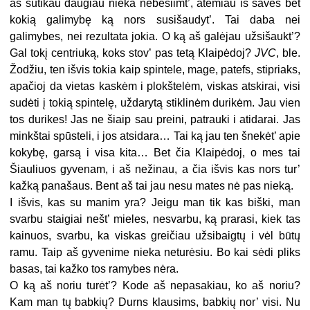
aš sutikau daugiau nieka nebesiimt’, atėmiau iš saves bet
kokią galimybę ką nors susišaudyt’. Tai daba nei
galimybes, nei rezultata jokia. O ką aš galėjau užsišaukt’?
Gal tokį centriuką, koks stov’ pas tetą Klaipėdoj?
JVC
, ble.
Žodžiu, ten išvis tokia kaip spintele, mage, patefs, stipriaks,
apačioj da vietas kaskėm i plokštelėm, viskas atskirai, visi
sudėti į tokią spintelę, uždarytą stiklinėm durikėm. Jau vien
tos durikes! Jas ne šiaip sau preini, patrauki i atidarai. Jas
minkštai spūsteli, i jos atsidara… Tai ką jau ten šnekėt’ apie
kokybę, garsą i visa kita… Bet čia Klaipėdoj, o mes tai
Šiauliuos gyvenam, i aš nežinau, a čia išvis kas nors tur’
kažką panašaus. Bent aš tai jau nesu mates nė pas nieką.
I išvis, kas su manim yra? Jeigu man tik kas biški, man
svarbu staigiai nešt’ mieles, nesvarbu, ką prarasi, kiek tas
kainuos, svarbu, ka viskas greičiau užsibaigtų i vėl būtų
ramu. Taip aš gyvenime nieka neturėsiu. Bo kai sėdi pliks
basas, tai kažko tos ramybes nėra.
O ką aš noriu turėt’? Kode aš nepasakiau, ko aš noriu?
Kam man tų babkių? Durns klausims, babkių nor’ visi. Nu