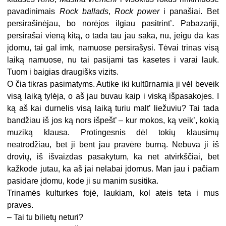
pavadinimais
Rock ballads
,
Rock power
i panašiai. Bet
persirašinėjau, bo norėjos ilgiau pasitrint’. Pabazariji,
persirašai vieną kitą, o tada tau jau saka, nu, jeigu da kas
įdomu, tai gal imk, namuose persirašysi. Tėvai trinas visą
laiką namuose, nu tai pasijami tas kasetes i varai lauk.
Tuom i baigias draugišks vizits.
O čia tikras pasimatyms. Autike iki kultūrnamia ji vėl beveik
visą laiką tylėja, o aš jau buvau kaip i viską išpasakojes. I
ką aš kai durnelis visą laiką turiu malt’ liežuviu? Tai tada
bandžiau iš jos ką nors išpešt’ – kur mokos, ką veik’, kokią
muziką klausa. Protingesnis dėl tokių klausimų
neatrodžiau, bet ji bent jau pravėre burną. Nebuva ji iš
drovių, iš išvaizdas pasakytum, ka net atvirkščiai, bet
kažkode jutau, ka aš jai nelabai įdomus. Man jau i pačiam
pasidare įdomu, kode ji su manim susitika.
Trinamės kulturkes fojė, laukiam, kol ateis teta i mus
praves.
– Tai tu bilietų neturi?