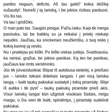
pardes negaun, deficits. Aš tau galėč’ kokia dėžikę
sušaudyt’. Nuneši į tą larioką, i be jokios rizikas parduosi.
Vis šis tas.
Va tau i grūščiks.
O man pats tas. Saugūs pinigai. Pačiu laiku. Kaip tik merga
pasisuka, tai be babkių su ja reikalai į priekį niekaip
nejudės. Jaučiau, ka
snickeriais
neužkimšiu, o tuoj reiks į
kokią kavinę ją vestis.
Nu i pradėjau po biški. Po biški viskas judėja. Svarbiausia,
ka ramiai, gražiai, be jokios panikas. Ką ten be panikas,
jaučiaus kai rimts verslininks.
Jūs tik įsivaizduokiat. Išlipat iš autobusa stotelėj, o priešais
jus – larioks tokiais dideliais langais. I per visą larioka
langą – balti taukų pakiukai sustatyti į tokią piramidę. Išlipi
iš autika i tik pyst’ – taukų pakiukų piramide prieš akis.
Visur lariokų langai būn užgrūsti visokiais šūdais, mirgu
margu, o čia vien tik balti, spindintys, į piramidę sudėlioti
pakiukai.