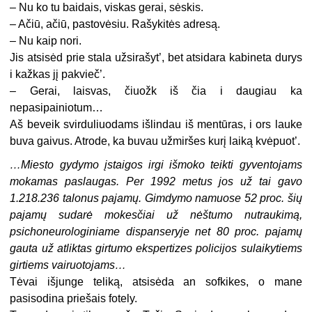
– Nu ko tu baidais, viskas gerai, sėskis.
– Ačiū, ačiū, pastovėsiu. Rašykitės adresą.
– Nu kaip nori.
Jis atsisėd prie stala užsirašyt’, bet atsidara kabineta durys
i kažkas jį pakvieč’.
– Gerai, laisvas, čiuožk iš čia i daugiau ka
nepasipainiotum…
Aš beveik svirduliuodams išlindau iš mentūras, i ors lauke
buva gaivus. Atrode, ka buvau užmiršes kurį laiką kvėpuot’.
…Miesto gydymo įstaigos irgi išmoko teikti gyventojams
mokamas paslaugas. Per 1992 metus jos už tai gavo
1.218.236 talonus pajamų. Gimdymo namuose 52 proc. šių
pajamų sudarė mokesčiai už nėštumo nutraukimą,
psichoneurologiniame dispanseryje net 80 proc. pajamų
gauta už atliktas girtumo ekspertizes policijos sulaikytiems
girtiems vairuotojams…
Tėvai išjunge teliką, atsisėda an sofkikes, o mane
pasisodina priešais fotely.