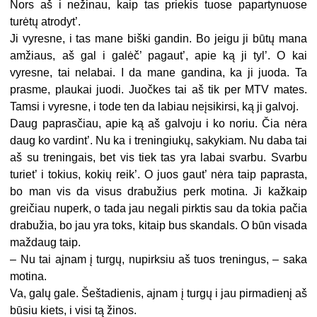
Nors aš i nežinau, kaip tas priekis tuose papartynuose
turėtų atrodyt’.
Ji vyresne, i tas mane biški gandin. Bo jeigu ji būtų mana
amžiaus, aš gal i galėč’ pagaut’, apie ką ji tyl’. O kai
vyresne, tai nelabai. I da mane gandina, ka ji juoda. Ta
prasme, plaukai juodi. Juočkes tai aš tik per MTV mates.
Tamsi i vyresne, i tode ten da labiau neįsikirsi, ką ji galvoj.
Daug paprasčiau, apie ką aš galvoju i ko noriu. Čia nėra
daug ko vardint’. Nu ka i treningiukų, sakykiam. Nu daba tai
aš su treningais, bet vis tiek tas yra labai svarbu. Svarbu
turiet’ i tokius, kokių reik’. O juos gaut’ nėra taip paprasta,
bo man vis da visus drabužius perk motina. Ji kažkaip
greičiau nuperk, o tada jau negali pirktis sau da tokia pačia
drabužia, bo jau yra toks, kitaip bus skandals. O būn visada
maždaug taip.
– Nu tai ajnam į turgų, nupirksiu aš tuos treningus, – saka
motina.
Va, galų gale. Šeštadienis, ajnam į turgų i jau pirmadienį aš
būsiu kiets, i visi tą žinos.