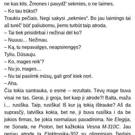
ne kas kits. Žmones i pavydž’ sekmies, o ne laimes.
– Ko tau trūkst?
Traukiu pečiais. Negi sakysi „sekmies“. Bo jau laimings tai
aš turėč’ būt’ paliubomu, jiems turbūt taip atroda.
– Tai tiek prisidirbai i nežinai dėl ko?
– Nuuuu… Nežinau.
– Ką, tu nepavalgęs, neapsirengęs?
Tyliu. Dūsauju.
– Ko, mages reik’?
– Nu jo, mages…
– Nu tai pasiimk mūsų, gali grot’ kiek nori.
– Aha.
Čia tokia santrauka, o esmė – rezultats. Tėvų mage buva
visai ne tas. Gerai, ji groja, bet kaip ji atrode?! Balta, maža
i… rusiška. Taip, rusiška! Iš kur ją tokią ištrauke? Aš da
suprasčÿ, latviška kokia, bet ne, ji buva rusiška i da be
jokios firmas, be jokia normalaus pavadinima. Ne
Elegija
,
ne
Sonata
, ne
Proton
, bet kažkokia
Vesna M-310C
. Jau
geriau atrode ta
Elektronika-302
su olimpiniais žiedais