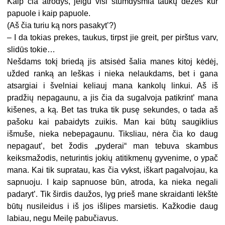
Kaip čia atrodys, jeigu visi stumdysmia taukų dėžes kur
papuole i kaip papuole.
(Aš čia turiu ką nors pasakyt’?)
– I da tokias prekes, taukus, tirpst jie greit, per pirštus varv,
slidūs tokie…
Nešdams tokį briedą jis atsisėd šalia manes kitoj kėdėj,
užded ranką an leškas i nieka nelaukdams, bet i gana
atsargiai i švelniai keliauj mana kankolų linkui. Aš iš
pradžių nepagaunu, a jis čia da sugalvoja patikrint’ mana
kišenes, a ką. Bet tas truka tik pusę sekundes, o tada aš
pašoku kai pabaidyts zuikis. Man kai būtų saugiklius
išmuše, nieka nebepagaunu. Tiksliau, nėra čia ko daug
nepagaut’, bet žodis „pyderai“ man tebuva skambus
keiksmažodis, neturintis jokių atitikmenų gyvenime, o ypač
mana. Kai tik supratau, kas čia vykst, iškart pagalvojau, ka
sapnuoju. I kaip sapnuose būn, atroda, ka nieka negali
padaryt’. Tik širdis daužos, lyg prieš mane skraidanti lėkštė
būtų nusileidus i iš jos išlipes marsietis. Kažkodie daug
labiau, negu Meilę pabučiavus.