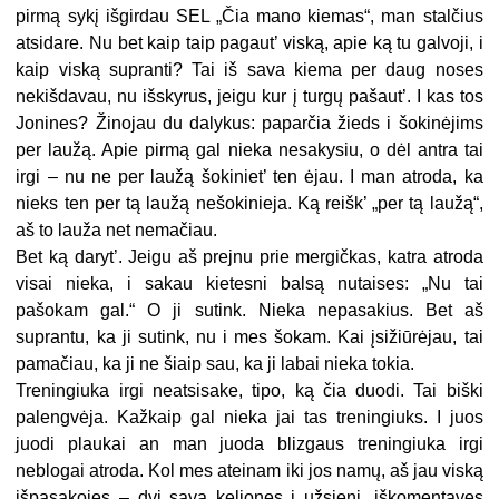
pirmą sykį išgirdau SEL „Čia mano kiemas“, man stalčius
atsidare. Nu bet kaip taip pagaut’ viską, apie ką tu galvoji, i
kaip viską supranti? Tai iš sava kiema per daug noses
nekišdavau, nu išskyrus, jeigu kur į turgų pašaut’. I kas tos
Jonines? Žinojau du dalykus: paparčia žieds i šokinėjims
per laužą. Apie pirmą gal nieka nesakysiu, o dėl antra tai
irgi – nu ne per laužą šokiniet’ ten ėjau. I man atroda, ka
nieks ten per tą laužą nešokinieja. Ką reišk’ „per tą laužą“,
aš to lauža net nemačiau.
Bet ką daryt’. Jeigu aš prejnu prie mergičkas, katra atroda
visai nieka, i sakau kietesni balsą nutaises: „Nu tai
pašokam gal.“ O ji sutink. Nieka nepasakius. Bet aš
suprantu, ka ji sutink, nu i mes šokam. Kai įsižiūrėjau, tai
pamačiau, ka ji ne šiaip sau, ka ji labai nieka tokia.
Treningiuka irgi neatsisake, tipo, ką čia duodi. Tai biški
palengvėja. Kažkaip gal nieka jai tas treningiuks. I juos
juodi plaukai an man juoda blizgaus treningiuka irgi
neblogai atroda. Kol mes ateinam iki jos namų, aš jau viską
išpasakojes – dvi sava keliones į užsienį, iškomentaves