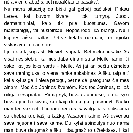
nėra vien drabužis, bet negalėjau to pasakyt’.
Nu mana situaciją da biški gal gelbėj bačiukai. Pirkau
Lvove, kai buvom išvare į tokį turnyrą. Juodi,
dermantininiai, kaip tik prie kuostiuma. Gavom
maistpinigių, tai nusipirkau. Nepasirode, ka brangu. Nu i
kojines, aišku, baltas. Bet vis tiek be normalių treningiukų
viskas yra taip an ribos.
I ji turėja tą suprast’. Musiet i suprata. Bet nieka nesake. Aš
visai nesistebiu, ka mes daba einam su ta Meile namo. Ji
sake, ka jos toks vards – Meile. Aš jai an pečių užmetes
sava treningiuką, o viena ranka apkabines. Aišku, taip ait’
kelis kylus gal i niera patogu, bet ne dėl patoguma čia mes
ainam. Mes čia Jonines šventėm. Kas tos Jonines, tai aš
nifiga nesupratau. Pirmą sykį buvau Joninėse, pirmą sykį
buvau prie Rekyvas, ka i kaip durnai gal’ pasirodyt’. Nu ko
man ten važiuot’. Dienom trenkes, savaitgaliais teliks arba
su chebra kur, kašį a kažką. Vasarom kaime. Aš gyvenau
sava rajuone i sava kaime. Du kylai spindulys nuo nama
man buva daugmaž aišku i daugmaž to užtekdava. I kai