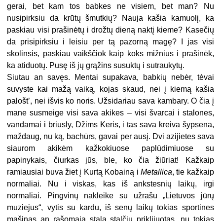
gerai, bet kam tos babkes ne visiem, bet man? Nu
nusipirksiu da krūtų šmutkių? Nauja kašia kamuolį, ka
paskiau visi prašinėtų i drožtų dieną naktį kieme? Kasečių
da prisipirksiu i leisiu per tą pazorną magę? I jas visi
skolinsis, paskiau vaikščiok kaip koks mižnius i prašinėk,
ka atiduotų. Pusę iš jų grąžins susuktų i sutraukytų.
Siutau an savęs. Mentai supakava, babkių nebėr, tėvai
suvyste kai mažą vaiką, kojas skaud, nei į kiemą kašia
palošt’, nei išvis ko noris. Užsidariau sava kambary. O čia į
mane susmeige visi sava akikes – visi švarcai i stalones,
vandamai i briusly, Džims Keris, i tas sava kreiva šypsena,
maždaug, nu ką, bachūrs, gavai per ausį. Dvi azijietes sava
siaurom akikėm kažkokiuose paplūdimiuose su
papinykais, čiurkas jūs, ble, ko čia žiūriat! Kažkaip
ramiausiai buva žiet į Kurtą Kobainą i
Metallica
, tie kažkaip
normaliai. Nu i viskas, kas iš ankstesnių laikų, irgi
normaliai. Pingvinų nakleike su užrašu „Lietuvos jūrų
muziejus“, vytis su kardu, iš senų laikų tokias sportines
mašinas an rašomaja stala stalčių priklijuotas, nu tokias