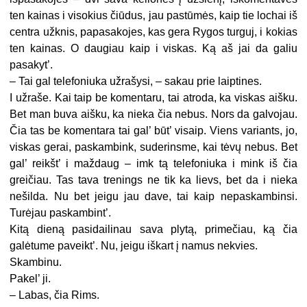
ten kainas i visokius čiūdus, jau pastūmės, kaip tie lochai iš
centra užknis, papasakojes, kas gera Rygos turguj, i kokias
ten kainas. O daugiau kaip i viskas. Ką aš jai da galiu
pasakyt’.
– Tai gal telefoniuka užrašysi, – sakau prie laiptines.
I užraše. Kai taip be komentaru, tai atroda, ka viskas aišku.
Bet man buva aišku, ka nieka čia nebus. Nors da galvojau.
Čia tas be komentara tai gal’ būt’ visaip. Viens variants, jo,
viskas gerai, paskambink, suderinsme, kai tėvų nebus. Bet
gal’ reikšt’ i maždaug – imk tą telefoniuka i mink iš čia
greičiau. Tas tava trenings ne tik ka lievs, bet da i nieka
nešilda. Nu bet jeigu jau dave, tai kaip nepaskambinsi.
Turėjau paskambint’.
Kitą dieną pasidailinau sava plytą, primečiau, ką čia
galėtume paveikt’. Nu, jeigu iškart į namus nekvies.
Skambinu.
Pakel’ ji.
– Labas, čia Rims.