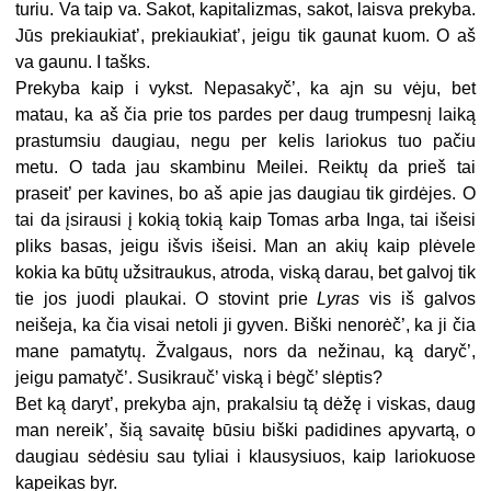
turiu. Va taip va. Sakot, kapitalizmas, sakot, laisva prekyba.
Jūs prekiaukiat’, prekiaukiat’, jeigu tik gaunat kuom. O aš
va gaunu. I tašks.
Prekyba kaip i vykst. Nepasakyč’, ka ajn su vėju, bet
matau, ka aš čia prie tos pardes per daug trumpesnį laiką
prastumsiu daugiau, negu per kelis lariokus tuo pačiu
metu. O tada jau skambinu Meilei. Reiktų da prieš tai
praseit’ per kavines, bo aš apie jas daugiau tik girdėjes. O
tai da įsirausi į kokią tokią kaip Tomas arba Inga, tai išeisi
pliks basas, jeigu išvis išeisi. Man an akių kaip plėvele
kokia ka būtų užsitraukus, atroda, viską darau, bet galvoj tik
tie jos juodi plaukai. O stovint prie
Lyras
vis iš galvos
neišeja, ka čia visai netoli ji gyven. Biški nenorėč’, ka ji čia
mane pamatytų. Žvalgaus, nors da nežinau, ką daryč’,
jeigu pamatyč’. Susikrauč’ viską i bėgč’ slėptis?
Bet ką daryt’, prekyba ajn, prakalsiu tą dėžę i viskas, daug
man nereik’, šią savaitę būsiu biški padidines apyvartą, o
daugiau sėdėsiu sau tyliai i klausysiuos, kaip lariokuose
kapeikas byr.