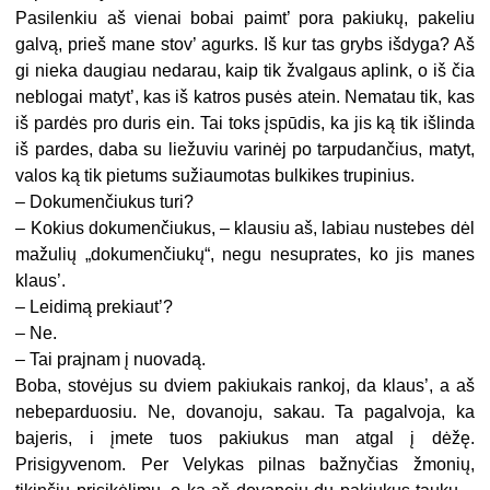
Pasilenkiu aš vienai bobai paimt’ pora pakiukų, pakeliu
galvą, prieš mane stov’ agurks. Iš kur tas grybs išdyga? Aš
gi nieka daugiau nedarau, kaip tik žvalgaus aplink, o iš čia
neblogai matyt’, kas iš katros pusės atein. Nematau tik, kas
iš pardės pro duris ein. Tai toks įspūdis, ka jis ką tik išlinda
iš pardes, daba su liežuviu varinėj po tarpudančius, matyt,
valos ką tik pietums sužiaumotas bulkikes trupinius.
– Dokumenčiukus turi?
– Kokius dokumenčiukus, – klausiu aš, labiau nustebes dėl
mažulių „dokumenčiukų“, negu nesuprates, ko jis manes
klaus’.
– Leidimą prekiaut’?
– Ne.
– Tai prajnam į nuovadą.
Boba, stovėjus su dviem pakiukais rankoj, da klaus’, a aš
nebeparduosiu. Ne, dovanoju, sakau. Ta pagalvoja, ka
bajeris, i įmete tuos pakiukus man atgal į dėžę.
Prisigyvenom. Per Velykas pilnas bažnyčias žmonių,