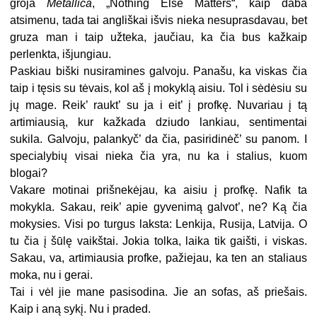
groja
Metallica
, „Nothing Else Matters“, kaip daba
atsimenu, tada tai angliškai išvis nieka nesuprasdavau, bet
gruza man i taip užteka, jaučiau, ka čia bus kažkaip
perlenkta, išjungiau.
Paskiau biški nusiramines galvoju. Panašu, ka viskas čia
taip i tęsis su tėvais, kol aš į mokyklą aisiu. Tol i sėdėsiu su
jų mage. Reik’ raukt’ su ja i eit’ į profkę. Nuvariau į tą
artimiausią, kur kažkada dziudo lankiau, sentimentai
sukila. Galvoju, palankyč’ da čia, pasiridinėč’ su panom. I
specialybių visai nieka čia yra, nu ka i stalius, kuom
blogai?
Vakare motinai prišnekėjau, ka aisiu į profkę. Nafik ta
mokykla. Sakau, reik’ apie gyvenimą galvot’, ne? Ką čia
mokysies. Visi po turgus laksta: Lenkija, Rusija, Latvija. O
tu čia į šūlę vaikštai. Jokia tolka, laika tik gaišti, i viskas.
Sakau, va, artimiausia profke, pažiejau, ka ten an staliaus
moka, nu i gerai.
Tai i vėl jie mane pasisodina. Jie an sofas, aš priešais.
Kaip i aną sykį. Nu i praded.