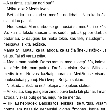
– A tu rimtai stalium nori būt’?
– Aišku, o ką? Medis kvep’.
– Bet tai ka tu niekad su medžiu nedirbai… Nuo kada čia
staliai tau patink.
– Nuo seniai. Man darbuose geriausiai su medžiu i sekės.
Va, ka i ta lėkštė sausainiams sudėt’, juk aš ją per darbus
padariau. O daugiau tai nieka tokia, kas tiktų naudojimui,
nesigava. Tik ta lėkštike.
Mama tyl’. Matau, ka jai atroda, ka aš čia šneku kažkokius
vėjus. Tai aš varau toliau:
– Medis man patink. Darbs ramus, medis kvep’. Va, kaime,
kai dėde dirb, man patink. Drožles, viska. Kvep’. Šilts tas
medis toks. Nervus kažkaip nuramin. Medžiuose visada
paukščiukai pypauj. Nu i kvep’. Bet jau sakiau.
– Niekada anksčiau nešnekėjai apie jokius stalius.
– Anksčiau, kaip jūs gerai žinot, buva biški kiti planai. I man
atroda, viskas būtų gerai, jeigu ne tie mentai.
– Tik jau nepradėk. Baigsis tos lenkijas i tie turgus. Visam
normaliam pasauly geriausiai gyven žmones, katrie tur’