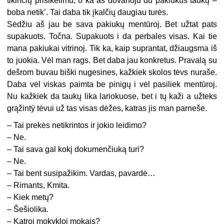
tikinčių prisikėlimu, o ka aš dovanoju du pakiukus taukų –
boba netik’. Tai daba tik įkalčių daugiau turės.
Sėdžiu aš jau be sava pakiukų mentūroj. Bet užtat pats
supakuots. Točna. Supakuots i da perbales visas. Kai tie
mana pakiukai vitrinoj. Tik ka, kaip suprantat, džiaugsma iš
to juokia. Vėl man rags. Bet daba jau konkretus. Pravalą su
dešrom buvau biški nugesines, kažkiek skolos tėvs nuraše.
Daba vėl viskas paimta be pinigų i vėl pasiliek mentūroj.
Nu kažkiek da taukų lika lariokuose, bet i tų kaži a užteks
grąžintÿ tėvui už tas visas dėžes, katras jis man parneše.
– Tai prekės netikrintos ir jokio leidimo?
– Ne.
– Tai sava gal kokį dokumenčiuką turi?
– Ne.
– Tai bent susipažikim. Vardas, pavardė…
– Rimants, Kmita.
– Kiek metų?
– Šešiolika.
– Katroj mokykloj mokais?