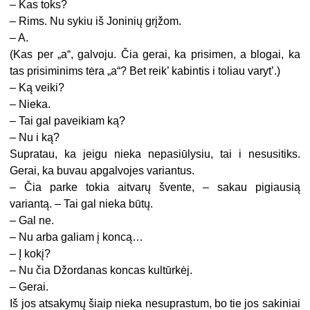
– Kas toks?
– Rims. Nu sykiu iš Joninių grįžom.
– A.
(Kas per „a“, galvoju. Čia gerai, ka prisimen, a blogai, ka
tas prisiminims tėra „a“? Bet reik’ kabintis i toliau varyt’.)
– Ką veiki?
– Nieka.
– Tai gal paveikiam ką?
– Nu i ką?
Supratau, ka jeigu nieka nepasiūlysiu, tai i nesusitiks.
Gerai, ka buvau apgalvojes variantus.
– Čia parke tokia aitvarų švente, – sakau pigiausią
variantą. – Tai gal nieka būtų.
– Gal ne.
– Nu arba galiam į koncą…
– Į kokį?
– Nu čia Džordanas koncas kultūrkėj.
– Gerai.
Iš jos atsakymų šiaip nieka nesuprastum, bo tie jos sakiniai