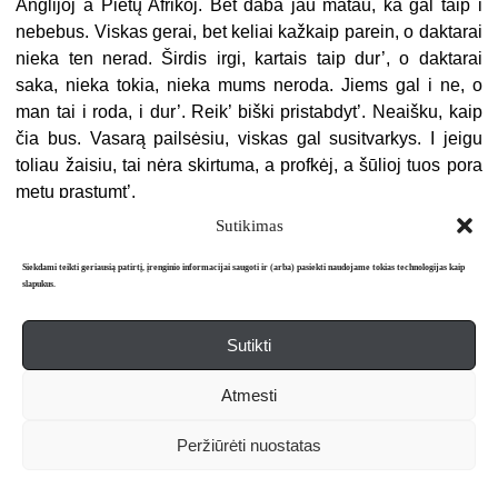
Anglijoj a Pietų Afrikoj. Bet daba jau matau, ka gal taip i
nebebus. Viskas gerai, bet keliai kažkaip parein, o daktarai
nieka ten nerad. Širdis irgi, kartais taip dur’, o daktarai
saka, nieka tokia, nieka mums neroda. Jiems gal i ne, o
man tai i roda, i dur’. Reik’ biški pristabdyt’. Neaišku, kaip
čia bus. Vasarą pailsėsiu, viskas gal susitvarkys. I jeigu
toliau žaisiu, tai nėra skirtuma, a profkėj, a šūlioj tuos pora
metų prastumt’.
Bet jaučiaus tai kaip mažas vaiks. Tėvai mane antrą kartą
Sutikimas
išdur’. Aš noriu babkių, o gaunu vienos kaskes nieka
Siekdami teikti geriausią patirtį, įrenginio informacijai saugoti ir (arba) pasiekti naudojame tokias technologijas kaip
netraukiančią magę. Aš sakau, ka aisiu į profkę, o viskas
slapukus.
baigias tuom, ka aš toliau į šūlę čiuošiu. Beliek da susiest’,
pabazaryt’, i aš sutinku mest’ regbį.
Sutikti
Atmesti
Peržiūrėti nuostatas