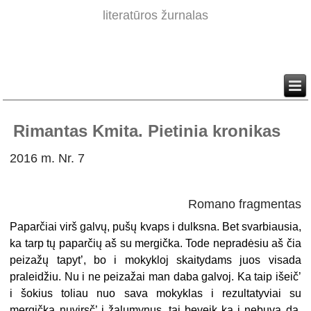
literatūros žurnalas
Rimantas Kmita. Pietinia kronikas
2016 m. Nr. 7
Romano fragmentas
Paparčiai virš galvų, pušų kvaps i dulksna. Bet svarbiausia,
ka tarp tų paparčių aš su mergička. Tode nepradėsiu aš čia
peizažų tapyt’, bo i mokykloj skaitydams juos visada
praleidžiu. Nu i ne peizažai man daba galvoj. Ka taip išeič’
i šokius toliau nuo sava mokyklas i rezultatyviai su
mergička nuvirsč’ į žalumynus, tai beveik ka i nebuva da.