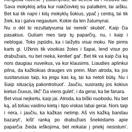
Sava mokykloj arba kur nakčiovkėj su palatkėm, tai aišku.
Bet kai tik najni i kitų mokyklų šokius, ypač į centrą, tai tik
žiek, ka i galva negautum. Kokie da ten žalumynai.
Nu o dėl to rezultatyvuma tai nereik’ skubėt’. Kaip čia
pasakius. Guliam mes tarp tų paparčių, nu, i kaip i
neblogai. Toks įspūdis, ka i laižytis visai moku. Ne pirms
karts gi. Užknis tik visokias žoles i šapai, lend visur po
drabužiais, nu bet nieka, kentiet’ gal’. Bet tik va kaip čia ką
nors daugiau nuveikus, va kur klausims. Liaudies aplinkui
pilna, da kažkokias drauges vis prein. Man atroda, ka jos
susitarusias taip, ka jeigu kas ką, tai ka netoli būtų. Nu i
šiaip situaciją pakontroliuot’. Jaučiu, susirastų jos kokius
kietus čiuvus, likč’ čia viens gulėt’, i da gerai, ka be fanara.
Bet visai neįkertu, kaip jai. Atroda, ka biški nuobodu. Nu bet
ką, aš toliau vaidinu kietą i tipo viskas labai gerai. Nors taip
i nėra, i jaučiu, ka kažkas nelimp. Aš vis kažką bandau
bazaryt’, kišt’ ranką po drabužiais šnekėdams apie
paparčia žieda ieškojima, bet reikalai į priekį nesistum’.