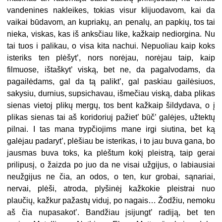
vandenines nakleikes, tokias visur klijuodavom, kai da
vaikai būdavom, an kupriakų, an penalų, an papkių, tos tai
nieka, viskas, kas iš anksčiau like, kažkaip nediorgina. Nu
tai tuos i palikau, o visa kita nachui. Nepuoliau kaip koks
isteriks ten plėšyt’, nors norėjau, norėjau taip, kaip
filmuose, ištaškyt’ viską, bet ne, da pagalvodams, da
pagailėdams, gal da tą palikt’, gal paskiau gailėsiuos,
sakysiu, durnius, supsichavau, išmečiau viską, daba plikas
sienas vietoj plikų mergų, tos bent kažkaip šildydava, o į
plikas sienas tai aš koridoriuj pažiet’ būč’ galėjes, užtektų
pilnai. I tas mana trypčiojims mane irgi siutina, bet ką
galėjau padaryt’, plėšiau be isterikas, i to jau buva gana, bo
jausmas buva toks, ka plėštum kokį pleistrą, taip gerai
prilipusį, o žaizda po juo da ne visai užgijus, o labiausiai
neužgijus ne čia, an odos, o ten, kur grobai, sąnariai,
nervai, plėši, atroda, plyšinėj kažkokie pleistrai nuo
plaučių, kažkur pažastų viduj, po nagais… Žodžiu, nemoku
aš čia nupasakot’. Bandžiau įsijungt’ radiją, bet ten