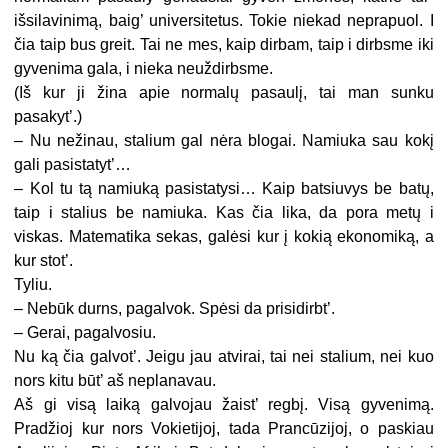
išsilavinimą, baig’ universitetus. Tokie niekad neprapuol. I
čia taip bus greit. Tai ne mes, kaip dirbam, taip i dirbsme iki
gyvenima gala, i nieka neuždirbsme.
(Iš kur ji žina apie normalų pasaulį, tai man sunku
pasakyt’.)
– Nu nežinau, stalium gal nėra blogai. Namiuka sau kokį
gali pasistatyt’…
– Kol tu tą namiuką pasistatysi… Kaip batsiuvys be batų,
taip i stalius be namiuka. Kas čia lika, da pora metų i
viskas. Matematika sekas, galėsi kur į kokią ekonomiką, a
kur stot’.
Tyliu.
– Nebūk durns, pagalvok. Spėsi da prisidirbt’.
– Gerai, pagalvosiu.
Nu ką čia galvot’. Jeigu jau atvirai, tai nei stalium, nei kuo
nors kitu būt’ aš neplanavau.
Aš gi visą laiką galvojau žaist’ regbį. Visą gyvenimą.
Pradžioj kur nors Vokietijoj, tada Prancūzijoj, o paskiau