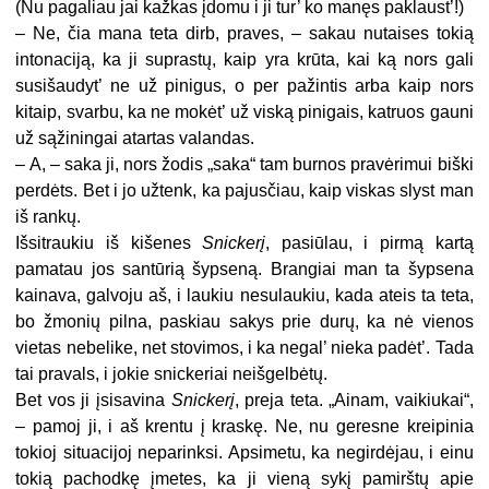
(Nu pagaliau jai kažkas įdomu i ji tur’ ko manęs paklaust’!)
– Ne, čia mana teta dirb, praves, – sakau nutaises tokią
intonaciją, ka ji suprastų, kaip yra krūta, kai ką nors gali
susišaudyt’ ne už pinigus, o per pažintis arba kaip nors
kitaip, svarbu, ka ne mokėt’ už viską pinigais, katruos gauni
už sąžiningai atartas valandas.
– A, – saka ji, nors žodis „saka“ tam burnos pravėrimui biški
perdėts. Bet i jo užtenk, ka pajusčiau, kaip viskas slyst man
iš rankų.
Išsitraukiu iš kišenes
Snickerį
, pasiūlau, i pirmą kartą
pamatau jos santūrią šypseną. Brangiai man ta šypsena
kainava, galvoju aš, i laukiu nesulaukiu, kada ateis ta teta,
bo žmonių pilna, paskiau sakys prie durų, ka nė vienos
vietas nebelike, net stovimos, i ka negal’ nieka padėt’. Tada
tai pravals, i jokie snickeriai neišgelbėtų.
Bet vos ji įsisavina
Snickerį
, preja teta. „Ainam, vaikiukai“,
– pamoj ji, i aš krentu į kraskę. Ne, nu geresne kreipinia
tokioj situacijoj neparinksi. Apsimetu, ka negirdėjau, i einu
tokią pachodkę įmetes, ka ji vieną sykį pamirštų apie