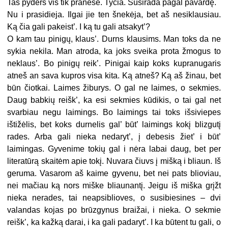
Tas pyders vis tik praneše. Tyčia. Susirada pagal pavardę.
Nu i prasidieja. Ilgai jie ten šnekėja, bet aš nesiklausiau.
Ką čia gali pakeist’. I ką tu gali atsakyt’?
O kam tau pinigų, klaus’. Durns klausims. Man toks da ne
sykia nekila. Man atroda, ka joks sveika prota žmogus to
neklaus’. Bo pinigų reik’. Pinigai kaip koks kupranugaris
atneš an sava kupros visa kita. Ką atneš? Ką aš žinau, bet
būn čiotkai. Laimes žiburys. O gal ne laimes, o sekmies.
Daug babkių reišk’, ka esi sekmies kūdikis, o tai gal net
svarbiau negu laimings. Bo laimings tai toks išsiviepes
ištižėlis, bet koks durnelis gal’ būt’ laimings kokį blizgutį
rades. Arba gali nieka nedaryt’, į debesis žiet’ i būt’
laimingas. Gyvenime tokių gal i nėra labai daug, bet per
literatūrą skaitėm apie tokį. Nuvara čiuvs į mišką i bliaun. Iš
geruma. Vasarom aš kaime gyvenu, bet nei pats blioviau,
nei mačiau ką nors miške bliaunantį. Jeigu iš miška grįžt
nieka nerades, tai neapsiblioves, o susibiesines – dvi
valandas kojas po brūzgynus braižai, i nieka. O sekmie
reišk’, ka kažką darai, i ka gali padaryt’. I ka būtent tu gali, o