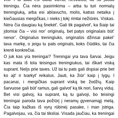
treningu. Čia nėra pasirinkima – arba tu turi normalų
treningiuką, arba esi ablavuchs, molis, katras netaika į
kiečiausias mergičkas, i nieks į tokį rimtai nežiūrės. Viskas.
Nėra čia daugiau ką šnekėt’. Gali tik pagalvot’, ka šiaip tai
įdomiai čia – visi nor’ originalų, bet patys originalais būt’
nenor’. Originalus treningiuks, originalūs džinsai pakel’
tava markę, o jeigu tu pats originals, koks čiūdiks, tai čia
krenti konkrečiai.
O juk kas yra treningai? Treningai yra tava šarvai. Jeigu
kas mata iš tola teisingus treningiukus, tai iškart viską
suprant. Nelįs prie taves. Už tai tu pats gali drąsiai prie bet
ko ajt’ ir tvarkyt’ reikalus. Jauti, ka žiūr’ kaip į lygų. I
pacanai, i mergičkas suprant viską be žodžių. Kaip
šarvuose gali būt’ ramus, gali galvot’ ką tik nori, šarvų viduj.
Bet visi galvoj, ka suprant, ką tu galvoji, bo teisingi
treningai paroda tava požiūrį į neramų gyvenamąjį metą.
Čia taip kažkas iš vyrų rūbinėj pasake, i man įstriga.
Pagalvojau, va, čia tai tiksliai. Visada jaučiau, ka treningai