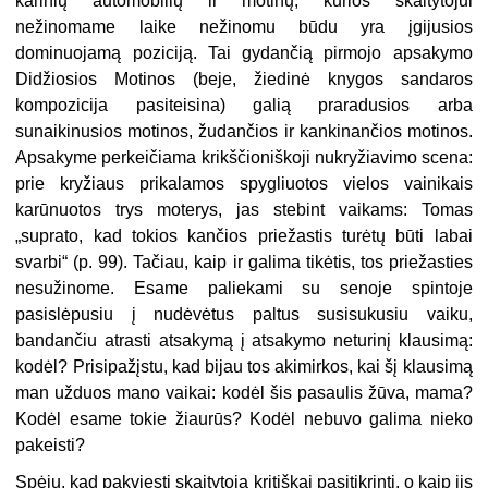
karinių automobilių ir motinų, kurios skaitytojui
nežinomame laike nežinomu būdu yra įgijusios
dominuojamą poziciją. Tai gydančią pirmojo apsakymo
Didžiosios Motinos (beje, žiedinė knygos sandaros
kompozicija pasiteisina) galią praradusios arba
sunaikinusios motinos, žudančios ir kankinančios motinos.
Apsakyme perkeičiama krikščioniškoji nukryžiavimo scena:
prie kryžiaus prikalamos spygliuotos vielos vainikais
karūnuotos trys moterys, jas stebint vaikams: Tomas
„suprato, kad tokios kančios priežastis turėtų būti labai
svarbi“ (p. 99). Tačiau, kaip ir galima tikėtis, tos priežasties
nesužinome. Esame paliekami su senoje spintoje
pasislėpusiu į nudėvėtus paltus susisukusiu vaiku,
bandančiu atrasti atsakymą į atsakymo neturinį klausimą:
kodėl? Prisipažįstu, kad bijau tos akimirkos, kai šį klausimą
man užduos mano vaikai: kodėl šis pasaulis žūva, mama?
Kodėl esame tokie žiaurūs? Kodėl nebuvo galima nieko
pakeisti?
Spėju, kad pakviesti skaitytoją kritiškai pasitikrinti, o kaip jis