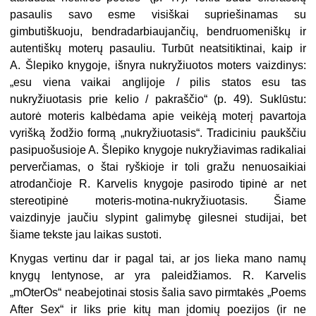
pasaulis savo esme visiškai supriešinamas su
gimbutiškuoju, bendradarbiaujančių, bendruomeniškų ir
autentiškų moterų pasauliu. Turbūt neatsitiktinai, kaip ir
A. Šlepiko knygoje, išnyra nukryžiuotos moters vaizdinys:
„esu viena vaikai anglijoje / pilis statos esu tas
nukryžiuotasis prie kelio / pakraščio“ (p. 49). Suklūstu:
autorė moteris kalbėdama apie veikėją moterį pavartoja
vyrišką žodžio formą „nukryžiuotasis“. Tradiciniu paukščiu
pasipuošusioje A. Šlepiko knygoje nukryžiavimas radikaliai
perverčiamas, o štai ryškioje ir toli gražu nenuosaikiai
atrodančioje R. Karvelis knygoje pasirodo tipinė ar net
stereotipinė moteris-motina-nukryžiuotasis. Šiame
vaizdinyje jaučiu slypint galimybę gilesnei studijai, bet
šiame tekste jau laikas sustoti.
Knygas vertinu dar ir pagal tai, ar jos lieka mano namų
knygų lentynose, ar yra paleidžiamos. R. Karvelis
„mOterOs“ neabejotinai stosis šalia savo pirmtakės „Poems
After Sex“ ir liks prie kitų man įdomių poezijos (ir ne