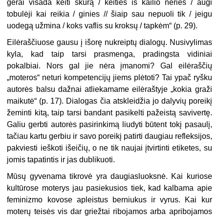
gerai visada keiti skūrą / keities iš kailio neries / augi
tobulėji kai reikia / ginies // šiaip sau nepuoli tik / jeigu
uodegą užmina / koks vaflis su kroksų / tapkėm“ (p. 29).
Eilėraščiuose gausu į išorę nukreiptų dialogų. Nusivylimas
kyla, kad taip tarsi prasmenga, pradingsta vidiniai
pokalbiai. Nors gal jie nėra įmanomi? Gal eilėraščių
„moteros“ neturi kompetencijų jiems plėtoti? Tai ypač ryšku
autorės balsu dažnai atliekamame eilėraštyje „kokia graži
maikutė“ (p. 17). Dialogas čia atskleidžia jo dalyvių poreikį
žeminti kitą, taip tarsi bandant pasikelti pažeistą savivertę.
Galiu gerbti autorės pasirinkimą liudyti būtent tokį pasaulį,
tačiau kartu gerbiu ir savo poreikį patirti daugiau refleksijos,
pakviesti ieškoti išeičių, o ne tik naujai įtvirtinti etiketes, su
jomis tapatintis ir jas dublikuoti.
Mūsų gyvenama tikrovė yra daugiasluoksnė. Kai kuriose
kultūrose moterys jau pasiekusios tiek, kad kalbama apie
feminizmo kovose apleistus berniukus ir vyrus. Kai kur
moterų teisės vis dar griežtai ribojamos arba apribojamos