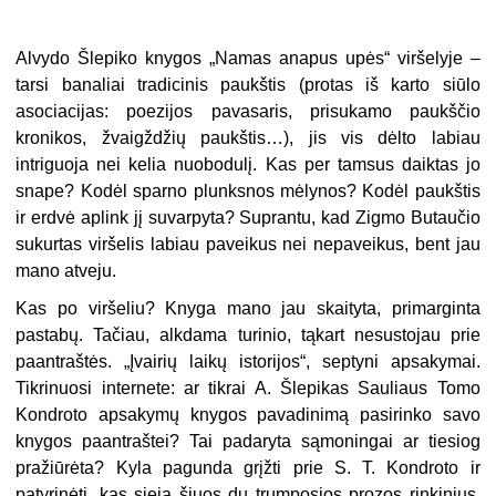
Alvydo Šlepiko knygos „Namas anapus upės“ viršelyje –
tarsi banaliai tradicinis paukštis (protas iš karto siūlo
asociacijas: poezijos pavasaris, prisukamo paukščio
kronikos, žvaigždžių paukštis…), jis vis dėlto labiau
intriguoja nei kelia nuobodulį. Kas per tamsus daiktas jo
snape? Kodėl sparno plunksnos mėlynos? Kodėl paukštis
ir erdvė aplink jį suvarpyta? Suprantu, kad Zigmo Butaučio
sukurtas viršelis labiau paveikus n
ei nepaveikus, bent jau
mano atveju.
Kas po viršeliu? Knyga mano jau skaityta, primarginta
pastabų. Tačiau, alkdama turinio, tąkart nesustojau prie
paantraštės. „Įvairių laikų istorijos“, septyni apsakymai.
Tikrinuosi internete: ar tikrai A. Šlepikas Sauliaus Tomo
Kondroto apsakymų knygos pavadinimą pasirinko savo
knygos paantraštei? Tai padaryta sąmoningai ar tiesiog
pražiūrėta? Kyla pagunda grįžti prie S. T. Kondroto ir
patyrinėti, kas sieja šiuos du trumposios prozos rinkinius,