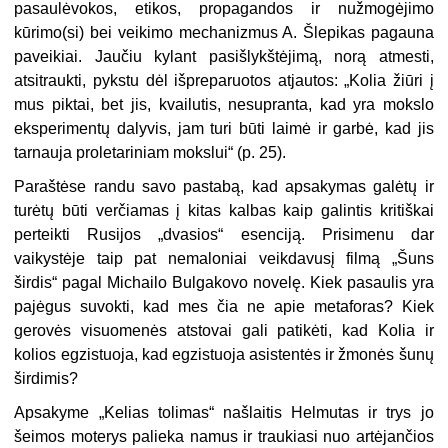
pasaulėvokos, etikos, propagandos ir nužmogėjimo
kūrimo(si) bei veikimo mechanizmus A.
Šlepikas pagauna
paveikiai. Jaučiu kylant pasišlykštėjimą, norą atmesti,
atsitraukti, pykstu dėl išpreparuotos atjautos: „Kolia žiūri į
mus piktai, bet jis, kvailutis, nesupranta, kad yra mokslo
eksperimentų dalyvis, jam turi būti laimė ir garbė, kad jis
tarnauja proletariniam mokslui“ (p. 25).
Paraštėse randu savo pastabą, kad apsakymas galėtų ir
turėtų būti verčiamas į kitas kalbas kaip galintis kritiškai
perteikti Rusijos „dvasios“ esenciją. Prisimenu dar
vaikystėje taip pat nemaloniai veikdavusį filmą „Šuns
širdis“ pagal Michailo Bulgakovo novelę. Kiek pasaulis yra
pajėgus suvokti, kad mes čia ne apie metaforas? Kiek
gerovės visuomenės atstovai gali patikėti, kad Kolia ir
kolios egzistuoja, kad egzistuoja asistentės ir žmonės šunų
širdimis?
Apsakyme „Kelias tolimas“ našlaitis Helmutas ir trys jo
šeimos moterys palieka namus ir traukiasi nuo artėjančios