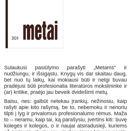
Sulaukusi pasiūlymo parašyti „Metams“ ir
nudžiungu, ir išsigąstu. Knygų vis dar skaitau daug,
bet nuo tų laikų, kai mokiausi būti ir netgi buvau
pradėjusi būti profesionalia literatūros mokslininke ir
(ar) kritike, praėjo jau beveik dvidešimt metų.
Baisu, nes: galbūt netekau įrankių, nežinosiu, kaip
rašyti apie kito rašymą, be to, nebemoku ir nenoriu
tilpti į lyg ir privalomus profesionalumo rėmus. Maža
to – neramu, kaip tai, ką parašysiu, įvertins kiti: buvę
kolegės ir kolegos, o ir naujai atsiradusieji, kuriems