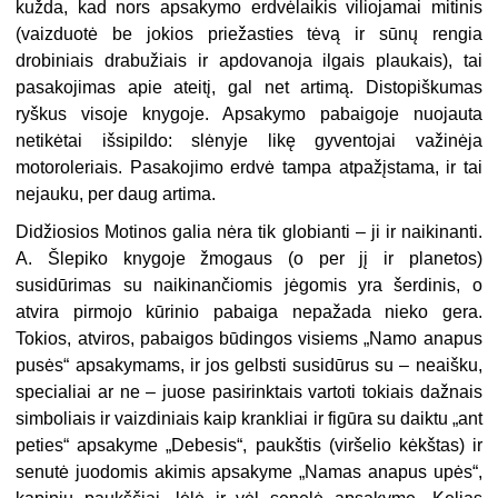
kužda, kad nors apsakymo erdvėlaikis viliojamai mitinis
(vaizduotė be jokios priežasties tėvą ir sūnų rengia
drobiniais drabužiais ir apdovanoja ilgais plaukais), tai
pasakojimas apie ateitį, gal net artimą. Distopiškumas
ryškus visoje knygoje. Apsakymo pabaigoje nuojauta
netikėtai išsipildo: slėnyje likę gyventojai važinėja
motoroleriais. Pasakojimo erdvė tampa atpažįstama, ir tai
nejauku, per daug artima.
Didžiosios Motinos galia nėra tik globianti – ji ir naikinanti.
A.
Šlepiko knygoje žmogaus (o per jį ir planetos)
susidūrimas su naikinančiomis jėgomis yra šerdinis, o
atvira pirmojo kūrinio pabaiga nepažada nieko gera.
Tokios, atviros, pabaigos būdingos visiems „Namo anapus
pusės“ apsakymams, ir jos gelbsti susidūrus su – neaišku,
specialiai ar ne – juose pasirinktais vartoti tokiais dažnais
simboliais ir vaizdiniais kaip krankliai ir figūra su daiktu „ant
peties“ apsakyme „Debesis“, paukštis (viršelio kėkštas) ir
senutė juodomis akimis apsakyme „Namas anapus upės“,