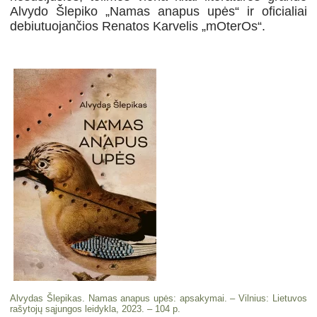
Alvydo Šlepiko „Namas anapus upės“ ir oficialiai
debiutuojančios Renatos Karvelis „mOterOs“.
Alvydas Šlepikas. Namas anapus upės: apsakymai. – Vilnius: Lietuvos
rašytojų sąjungos leidykla, 2023. – 104 p.