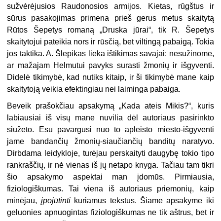
sužvėrėjusios Raudonosios armijos. Kietas, rūgštus ir
sūrus pasakojimas primena prieš gerus metus skaitytą
Rūtos Šepetys romaną „Druska jūrai“, tik R. Šepetys
skaitytojui pateikia nors ir rūsčią, bet viltingą pabaigą. Tokia
jos taktika. A.
Šlepikas lieka ištikimas savajai: nesužinome,
ar mažajam Helmutui pavyks surasti žmonių ir išgyventi.
Didelė tikimybė, kad nutiks kitaip, ir ši tikimybė mane kaip
skaitytoją veikia efektingiau nei laiminga pabaiga.
Beveik prašokčiau apsakymą „Kada ateis Mikis?“, kuris
labiausiai iš visų mane nuvilia dėl autoriaus pasirinkto
siužeto. Esu pavargusi nuo to apleisto miesto-išgyventi
jame bandančių žmonių-siaučiančių banditų naratyvo.
Dirbdama leidykloje, turėjau perskaityti daugybę tokio tipo
rankraščių, ir nė vienas iš jų netapo knyga. Tačiau tam tikri
šio apsakymo aspektai man įdomūs. Pirmiausia,
fiziologiškumas. Tai viena iš autoriaus priemonių, kaip
minėjau,
įpojūtinti
kuriamus tekstus. Šiame apsakyme iki
geluonies apnuogintas fiziologiškumas ne tik aštrus, bet ir