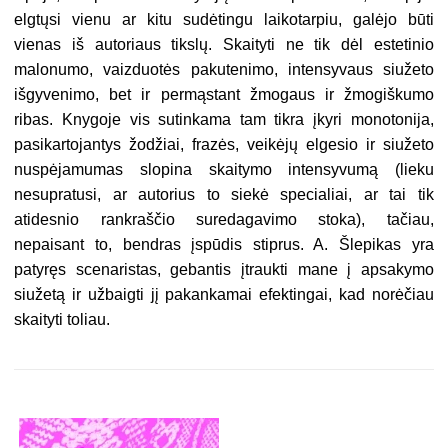
elgtųsi vienu ar kitu sudėtingu laikotarpiu, galėjo būti
vienas iš autoriaus tikslų. Skaityti ne tik dėl estetinio
malonumo, vaizduotės pakutenimo, intensyvaus siužeto
išgyvenimo, bet ir permąstant žmogaus ir žmogiškumo
ribas. Knygoje vis sutinkama tam tikra įkyri monotonija,
pasikartojantys žodžiai, frazės, veikėjų elgesio ir siužeto
nuspėjamumas slopina skaitymo intensyvumą (lieku
nesupratusi, ar autorius to siekė specialiai, ar tai tik
atidesnio rankraščio suredagavimo stoka), tačiau,
nepaisant to, bendras įspūdis stiprus. A. Šlepikas yra
patyręs scenaristas, gebantis įtraukti mane į apsakymo
siužetą ir užbaigti jį pakankamai efektingai, kad norėčiau
skaityti toliau.