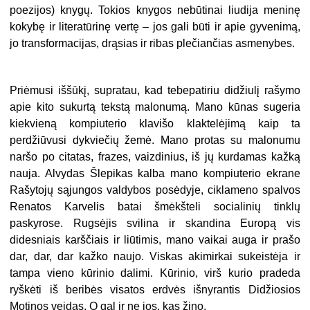
poezijos) knygų. Tokios knygos nebūtinai liudija meninę
kokybę ir literatūrinę vertę – jos gali būti ir apie gyvenimą,
jo transformacijas, drąsias ir ribas plečiančias asmenybes.
Priėmusi iššūkį, supratau, kad tebepatiriu didžiulį rašymo
apie kito sukurtą tekstą malonumą. Mano kūnas sugeria
kiekvieną kompiuterio klavišo klaktelėjimą kaip ta
perdžiūvusi dykviečių žemė. Mano protas su malonumu
naršo po citatas, frazes, vaizdinius, iš jų kurdamas kažką
nauja. Alvydas Šlepikas kalba mano kompiuterio ekrane
Rašytojų sąjungos valdybos posėdyje, ciklameno spalvos
Renatos Karvelis batai šmėkšteli socialinių tinklų
paskyrose. Rugsėjis svilina ir skandina Europą vis
didesniais karščiais ir liūtimis, mano vaikai auga ir prašo
dar, dar, dar kažko naujo. Viskas akimirkai sukeistėja ir
tampa vieno kūrinio dalimi. Kūrinio, virš kurio pradeda
ryškėti iš beribės visatos erdvės išnyrantis Didžiosios
Motinos veidas. O gal ir ne jos, kas žino.