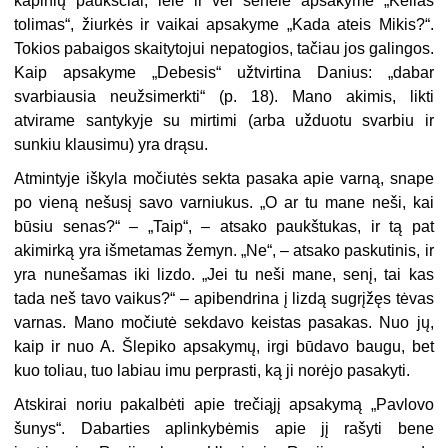
kapinių paukščiai, lėlė ir vėl senelė apsakyme „Kelias
tolimas“, žiurkės ir vaikai apsakyme „Kada ateis Mikis?“.
Tokios pabaigos skaitytojui nepatogios, tačiau jos galingos.
Kaip apsakyme „Debesis“ užtvirtina Danius: „dabar
svarbiausia neužsimerkti“ (p. 18). Mano akimis, likti
atvirame santykyje su mirtimi (arba užduotu svarbiu ir
sunkiu klausimu) yra drąsu.
Atmintyje iškyla močiutės sekta pasaka apie varną, snape
po vieną nešusį savo varniukus. „O ar tu mane neši, kai
būsiu senas?“ – „Taip“, – atsako paukštukas, ir tą pat
akimirką yra išmetamas žemyn. „Ne“, – atsako paskutinis, ir
yra nunešamas iki lizdo. „Jei tu neši mane, senį, tai kas
tada neš tavo vaikus?“ – apibendrina į lizdą sugrįžęs tėvas
varnas. Mano močiutė sekdavo keistas pasakas. Nuo jų,
kaip ir nuo A.
Šlepiko apsakymų, irgi būdavo baugu, bet
kuo toliau, tuo labiau imu perprasti, ką ji norėjo pasakyti.
Atskirai noriu pakalbėti apie trečiąjį apsakymą „Pavlovo
šunys“. Dabarties aplinkybėmis apie jį rašyti bene