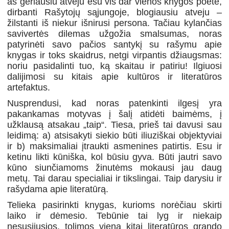
aš geriausiu atveju esu vis dar vienos knygos poetė,
dirbanti Rašytojų sąjungoje, blogiausiu atveju –
žilstanti iš niekur išnirusi persona. Tačiau kylančias
savivertės dilemas užgožia smalsumas, noras
patyrinėti savo pačios santykį su rašymu apie
knygas ir toks skaidrus, netgi virpantis džiaugsmas:
noriu pasidalinti tuo, ką skaitau ir patiriu! Ilgiuosi
dalijimosi su kitais apie kultūros ir literatūros
artefaktus.
Nusprendusi, kad noras patenkinti ilgesį yra
pakankamas motyvas į šalį atidėti baimėms, į
užklausą atsakau „taip“. Tiesa, prieš tai davusi sau
leidimą: a) atsisakyti siekio būti iliuziškai objektyviai
ir b) maksimaliai įtraukti asmenines patirtis. Esu ir
ketinu likti kūniška, kol būsiu gyva. Būti jautri savo
kūno siunčiamoms žinutėms mokausi jau daug
metų. Tai darau specialiai ir tikslingai. Taip darysiu ir
rašydama apie literatūrą.
Telieka pasirinkti knygas, kurioms norėčiau skirti
laiko ir dėmesio. Tebūnie tai lyg ir niekaip
nesusijusios, tolimos viena kitai literatūros grando