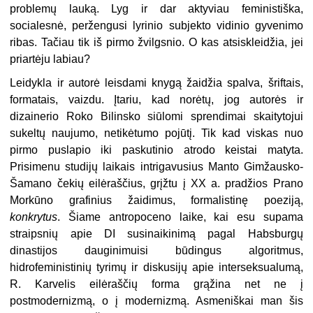
problemų lauką. Lyg ir dar aktyviau feministiška,
socialesnė, peržengusi lyrinio subjekto vidinio gyvenimo
ribas. Tačiau tik iš pirmo žvilgsnio. O kas atsiskleidžia, jei
priartėju labiau?
Leidykla ir autorė leisdami knygą žaidžia spalva, šriftais,
formatais, vaizdu. Įtariu, kad norėtų, jog autorės ir
dizainerio Roko Bilinsko siūlomi sprendimai skaitytojui
sukeltų naujumo, netikėtumo pojūtį. Tik kad viskas nuo
pirmo puslapio iki paskutinio atrodo keistai matyta.
Prisimenu studijų laikais intrigavusius Manto Gimžausko-
Šamano čekių eilėraščius, grįžtu į XX a. pradžios Prano
Morkūno grafinius žaidimus, formalistinę poeziją,
konkrytus
. Šiame antropoceno laike, kai esu supama
straipsnių apie DI susinaikinimą pagal Habsburgų
dinastijos dauginimuisi būdingus algoritmus,
hidrofeministinių tyrimų ir diskusijų apie interseksualumą,
R. Karvelis eilėraščių forma grąžina net ne į
postmodernizmą, o į modernizmą. Asmeniškai man šis