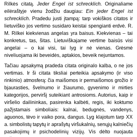
Rilkės citatą.
Jeder Engel ist schrecklich.
Originaliame
eilėraštyje vienu žodžiu daugiau:
Ein jeder Engel ist
schrecklich
. Pradedu justi įtampą: tarp vokiškos citatos ir
lietuviško jos vertimo susidaro keistai spengianti erdvė. R.
M. Rilkei kiekvienas angelas yra baisus. Kiekvienas – tai
konkretus, tas, šitas. Lietuviškajame vertime baisūs visi
angelai – o kai visi, tai lyg ir nė vienas. Grėsmė
niveliuojama iki beveidės, aptakios, beveik nejuntamos.
Tačiau apsakymą pradeda citata originalo kalba, o ne jos
vertimas. Ir ši citata tiksliai perteikia apsakymo (ir viso
rinkinio) atmosferą: čia maišomos ir permaišomos grožio ir
bjaurasties, švelnumo ir žiaurumo, gyvenimo ir mirties
kategorijos, perviršį suteikiant antrosioms. Autorius, kaip ir
viršelio dailininkas, pasirenka kalbėti, regis, iki koktumo
pažįstamais simboliais: kalnai, bedugnės, vandenys,
aguonos, tėvo ir vaiko pora, dangus. Lyg klajotum tarp XX
a. simbolistų tapytų ir aprašytų viršukalnių, senųjų kalniečių
pasakojimų ir psichodelinių vizijų. Vis dėlto nuojauta