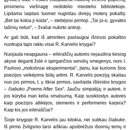
prisimenu viešnagę nedidelio miestelio bibliotekoje.
Lipdama laiptais tuomet nugirdau dviejų moterų pokalbį:
„Bet tai kokia ji kūda“, – stebėjosi pirmoji. „Tai jo-o, gyvatės
lašinių neturi“, – žvaliai nukirto antroji.
Ar gali būti, kad iš atminties paslaugiai išnirusi pokalbio
nuotrupa taps raktu visai R. Karvelis knygai?
Nuojauta neapgauna – eilėraščių autorės nejaudina tiesiog
akyse deganti žolė ir spirgančios senolių smegenys, nors I.
Pavlovo „moksliniai eksperimentai“, įtariu, kai kurioms šios
poezijos veikėjoms būtų artimi. R. Karvelis poeziją skaitau
nuo jos pirmos, t. y. tikrai pirmos, savilaida išleistos knygos
–
čiabuko
„Poems After Sex“. Jaučiu simpatiją: ir autorė, ir
jos kūryba man kelia smalsumą. Kaip susiklostys autorės
kaip poezijos atlikėjos, slemerės ir performerės karjera?
Kaip kis jos eilėraščiai?
Šioje knygoje R. Karvelis jau kitokia, nei sutikau
čiabuke
.
Iš pirmo žvilgsnio tarsi aiškiau apsibrėžusi išorinių temų ir