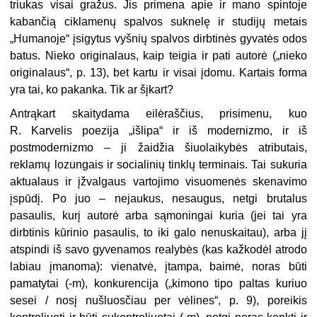
triukas visai gražus. Jis primena apie ir mano spintoje
kabančią ciklamenų spalvos suknelę ir studijų metais
„Humanoje“ įsigytus vyšnių spalvos dirbtinės gyvatės odos
batus. Nieko originalaus, kaip teigia ir pati autorė („nieko
originalaus“, p. 13), bet kartu ir visai įdomu. Kartais forma
yra tai, ko pakanka. Tik ar šįkart?
Antrąkart skaitydama eilėraščius, prisimenu, kuo
R. Karvelis poezija „išlipa“ ir iš modernizmo, ir iš
postmodernizmo – ji žaidžia šiuolaikybės atributais,
reklamų lozungais ir socialinių tinklų terminais. Tai sukuria
aktualaus ir įžvalgaus vartojimo visuomenės skenavimo
įspūdį. Po juo – nejaukus, nesaugus, netgi brutalus
pasaulis, kurį autorė arba sąmoningai kuria (jei tai yra
dirbtinis kūrinio pasaulis, to iki galo nenuskaitau), arba jį
atspindi iš savo gyvenamos realybės (kas kažkodėl atrodo
labiau įmanoma): vienatvė, įtampa, baimė, noras būti
pamatytai (-m), konkurencija („kimono tipo paltas kuriuo
sesei / nosį nušluosčiau per vėlines“, p. 9), poreikis