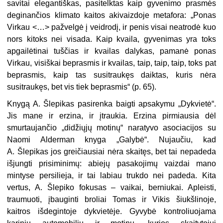
savitai elegantiškas, pasitelktas kaip gyvenimo prasmės
deginančios klimato kaitos akivaizdoje metafora: „Ponas
Virkau <…> pažvelgė į veidrodį, ir penis visai neatrodė kuo
nors kitoks nei visada. Kaip kvaila, gyvenimas yra toks
apgailėtinai tuščias ir kvailas dalykas, pamanė ponas
Virkau, visiškai beprasmis ir kvailas, taip, taip, taip, toks pat
beprasmis, kaip tas susitraukęs daiktas, kuris nėra
susitraukęs, bet vis tiek beprasmis“ (p. 65).
Knygą A. Šlepikas pasirenka baigti apsakymu „Dykvietė“.
Jis mane ir erzina, ir įtraukia. Erzina pirmiausia dėl
smurtaujančio „didžiųjų motinų“ naratyvo asociacijos su
Naomi Alderman knyga „Galybė“. Nujaučiu, kad
A. Šlepikas jos greičiausiai nėra skaitęs, bet tai nepadeda
išjungti prisiminimų: abiejų pasakojimų vaizdai mano
mintyse persilieja, ir tai labiau trukdo nei padeda. Kita
vertus, A. Šlepiko fokusas – vaikai, berniukai. Apleisti,
traumuoti, įbauginti broliai Tomas ir Vikis šiukšlinoje,
kaitros išdegintoje dykvietėje. Gyvybė kontroliuojama