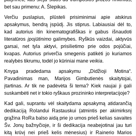
bet sau primenu: A. Šlepikas.
Verčiu puslapius, plūsteli prisiminimai apie atskirus
apsakymus, bendrą įspūdį. Jis stiprus. Labiausiai dėl to,
kad autorius itin kinematografiškas ir gabus išnaudoti
literatūros
įpojūtinimo
galimybes. Ryškūs vaizdai, aktyvūs
garsai, net tyla aktyvi, prisilietimo prie odos pojūčiai,
kvapas. Autorius priverčia smegenis patikėti jo kuriamos
realybės tikrumu, todėl jo kūriniai mane
veikia
.
Knyga pradedama apsakymu „Didžioji Motina“.
Pavadinimas man, Marijos Gimbutienės skaitytojai,
įtartinas. Ar tik ne padėvėta ši tema? Kiek naujai ji gali
suskambėti net ir tokio ryškaus prozininko interpretacijoje?
Kad gali, suprantu vėl skaitydama apsakymą atidarančią
dedikaciją Rolandui Rastauskui (atmintis per akimirksnį
grąžina RoRa balso aidą prie jo urnos prieš kelias savaites
Šv. Jonų bažnyčioje, ir ši dedikacija neabejotinai jau turi
kitą krūvį nei prieš kelis mėnesius) ir Rainerio Marios