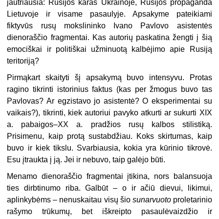
jautriausia: Rusijos karas Ukrainoje, Rusijos propaganda
Lietuvoje ir visame pasaulyje. Apsakyme pateikiami
fiktyvūs rusų mokslininko Ivano Pavlovo asistentės
dienoraščio fragmentai. Kas autorių paskatina žengti į šią
emociškai ir politiškai užminuotą kalbėjimo apie Rusiją
teritoriją?
Pirmąkart skaityti šį apsakymą buvo intensyvu. Protas
ragino tikrinti istorinius faktus (kas per žmogus buvo tas
Pavlovas? Ar egzistavo jo asistentė? O eksperimentai su
vaikais?), tikrinti, kiek autoriui pavyko atkurti ar sukurti XIX
a. pabaigos–XX a. pradžios rusų kalbos stilistiką.
Prisimenu, kaip protą sustabdžiau. Koks skirtumas, kaip
buvo ir kiek tikslu. Svarbiausia, kokia yra kūrinio tikrovė.
Esu įtraukta į ją. Jei ir nebuvo, taip galėjo būti.
Menamo dienoraščio fragmentai įtikina, nors balansuoja
ties dirbtinumo riba. Galbūt – o ir ačiū dievui, likimui,
aplinkybėms – nenuskaitau visų šio
sunarvuoto
proletarinio
rašymo trūkumų, bet iškreipto pasaulėvaizdžio ir