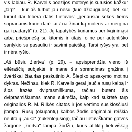
vis labiau. R. Karvelis poezijos moterys įsikūrusios kažkur
„tarp“ – kur aš turbūt jau nesu (kuo džiaugiuosi), bet kur
turbūt dar tebėra dalis Lietuvos: „geriausiai sekės tiems
sopranams kurie darė tai / na žinai ką moteris ar mergina
gali padaryti“ (p. 21). Jų tapatybės kuriamos per lyginimąsi
arba priešpriešą su kitomis ir kitais, o ne per autentiško
santykio su pasauliu ir savimi paiešką. Tarsi ryšys yra, bet
ir nėra ryšio.
„
Aš būsiu žiertva“ (p. 29), – apsisprendžia vieno iš
eilėraščių subjektė, ir mane šis sprendimas grąžina į
žvėriškai žiaurias paskutinio A. Šlepiko apsakymo motinų
dykras. Nežinau, kiek R. Karvelis gerai jaučia rusų kalbą ir
šios frazės dviprasmiškumą, tačiau būtent šis
dviprasmiškumas mane sukrečia, kaip kad sukrėtė tarp
originalios R. M. Rilkės citatos ir jos vertimo susiklosčiusi
įtampa. Rusų (okupantų) kalbos žodis originaliai reiškia
neutralų „auka“ (nukentėjusioji), tačiau lietuviškame gatvės
žargone „žiertva“ tampa žodžiu, kuris atitiktų lietuviškąjį