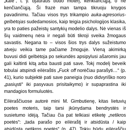
„kalė“, t. y. bjauraus būdo moterį, kenkiančiąją, o ne
kenčiančiąją. Ši frazė man tampa tikruoju knygos
pavadinimu. Tačiau visos trys trikampio
auka-agresorius-
gelbėtojas
sudedamosios, kaip teigia psichologijos klasika,
yra to paties pažeistų santykių modelio dalys. Nė vienas iš
šių vaidmenų nėra ir negali būti tikroji sveika žmogaus
savastis. Negana to – visos šios trys dalys sužeistumo
atveju veikia tame pačiame žmoguje. Vieną akimirką
buvusi didi gelbėtoja po sekundės apsipylusi ašaromis jau
gali kaltinti kitą arba bausti pati save. Tokį modelį beveik
tobulai atspindi eilėraštis „
Fuck off
norėčiau parašyti…“ (p.
41), kurio subjektė pati save paneigia (nuo didvyriško noro
„pasiųsti“ iki pasyvaus prisitaikymo) ir supaprastina iki
mandagios formuluotės.
Eilėraščiuose autorė mini M. Gimbutienę, kitas lietuvių
poetes moteris, taip tarsi įkūnydama bendrystės ir
susietumo idėją. Tačiau čia pat telkiasi etiketę „netikros
poetės“: „tada parašo po eilėraštį ir atsidūsta / kaip
atsidūsta netikros poetės“ (p. 47). Tokiu būdu eilėraščių