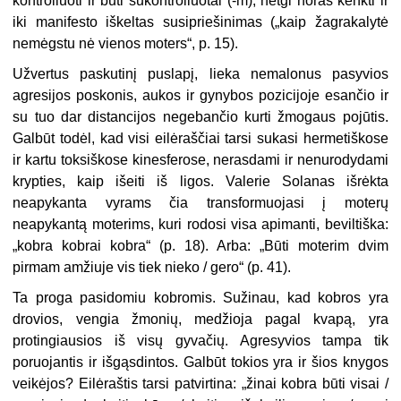
kontroliuoti ir būti sukontroliuotai (-m), netgi noras kenkti ir
iki manifesto iškeltas susipriešinimas („kaip žagrakalytė
nemėgstu nė vienos moters“, p. 15).
Užvertus paskutinį puslapį, lieka nemalonus pasyvios
agresijos poskonis, aukos ir gynybos pozicijoje esančio ir
su tuo dar distancijos negebančio kurti žmogaus pojūtis.
Galbūt todėl, kad visi eilėraščiai tarsi sukasi hermetiškose
ir kartu toksiškose kinesferose, nerasdami ir nenurodydami
krypties, kaip išeiti iš ligos. Valerie Solanas išrėkta
neapykanta vyrams čia transformuojasi į moterų
neapykantą moterims, kuri rodosi visa apimanti, beviltiška:
„kobra kobrai kobra“ (p. 18). Arba: „Būti moterim dvim
pirmam amžiuje vis tiek nieko / gero“ (p. 41).
Ta proga pasidomiu kobromis. Sužinau, kad kobros yra
drovios, vengia žmonių, medžioja pagal kvapą, yra
protingiausios iš visų gyvačių. Agresyvios tampa tik
poruojantis ir išgąsdintos. Galbūt tokios yra ir šios knygos
veikėjos? Eilėraštis tarsi patvirtina: „žinai kobra būti visai /