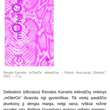
Renata Karvelis. mOterOs: eilėraščiai. – Vilnius: Asociacija „Slinktys“,
2023. – 77 p.
Debiutinis (oficialus) Renatos Karvelis eilėraščių rinkinys
„mOterOs“ išvaizda irgi gyvūniškas. Tik vietoj paukščio
plunksnų jį dengia marga, netgi raina, ryškiai rožinė
gyvatės oda. Pirštais čiuopdama malonų viršelio popierių,