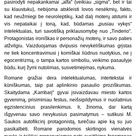
pasirodyti nepakankamai „alfa“ (veikiau „sigma“, bet ir tai
su klaustuku), nebijoma atskleisti lovos nesėkmių, fakto,
kad neužmiegi be neuroleptikų, kad dalį moterų atstumi ir
vis nepataikai į toną, kad, būdamas „pusiau vykęs“
intelektualas, turi savotišką priklausomybę nuo „Tinderio“.
Protagonistas ironiškas ir personažių moterų, ir savo paties
atžvilgiu. Vaizduojamas dvipusis nevykėliškumas grįstas
ne tiek koncentravimusi į komiškai liūdnus nuotykius, ne į
egocentrizmą, o tampa kartos simboliu, veikimo pasaulyje
būdu, kurį žymi nutolimas, susvetimėjimas, nykuma.
Romane gražiai dera intelektualumas, intertekstai ir
kūniškumas, taip pat aplinkinio pasaulio proziškumas.
Skaitydama „Kambarį“ gyvai įsivaizdavau miesto kartos
gyvenimą, prisiminiau festus, neišsipildymus ir nuolatinius
egzistencinius prasilenkimus. Ir, žinoma, dar kartą
išgyvenau savo nevykusius pasimatymus – sutikusi M.
Saukos autofikcinį protagonistą, turėčiau apie ką su juo
pasikalbėti. Romane parodomos skirtingos vienatvės