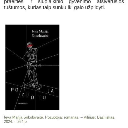
praeities ir šiuolaikinio gyvenimo atsivėrusios
tuštumos, kurias taip sunku iki galo užpildyti.
Ieva Marija Sokolovaitė. Pozuotoja: romanas. – Vilnius: Baziliskas,
2024. – 264 p.