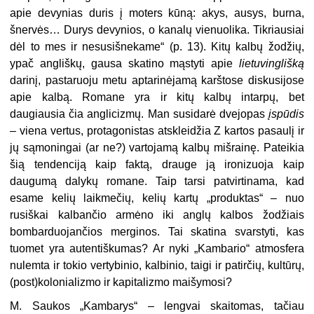
apie devynias duris į moters kūną: akys, ausys, burna,
šnervės… Durys devynios, o kanalų vienuolika. Tikriausiai
dėl to mes ir nesusišnekame“ (p. 13). Kitų kalbų žodžių,
ypač angliškų, gausa skatino mąstyti apie
lietuvinglišką
darinį, pastaruoju metu aptarinėjamą karštose diskusijose
apie kalbą. Romane yra ir kitų kalbų intarpų, bet
daugiausia čia anglicizmų. Man susidarė dvejopas
įspūdis
– viena vertus, protagonistas atskleidžia Z kartos pasaulį ir
jų sąmoningai (ar ne?) vartojamą kalbų mišrainę. Pateikia
šią tendenciją kaip faktą, drauge ją ironizuoja kaip
daugumą dalykų romane. Taip tarsi patvirtinama, kad
esame kelių laikmečių, kelių kartų „produktas“ – nuo
rusiškai kalbančio armėno iki anglų kalbos žodžiais
bombarduojančios merginos. Tai skatina svarstyti, kas
tuomet yra autentiškumas? Ar nyki „Kambario“ atmosfera
nulemta ir tokio vertybinio, kalbinio, taigi ir patirčių, kultūrų,
(post)kolonializmo ir kapitalizmo maišymosi?
M. Saukos „Kambarys“ – lengvai skaitomas, tačiau