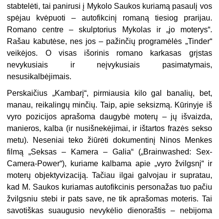
stabtelėti, tai panirusi į Mykolo Saukos kuriamą pasaulį vos
spėjau kvėpuoti – autofikcinį romaną tiesiog prarijau.
Romano centre – skulptorius Mykolas ir „jo moterys“.
Rašau kabutėse, nes jos – pažinčių programėlės „Tinder“
veikėjos. O visas išorinis romano karkasas grįstas
nevykusiais ir neįvykusiais pasimatymais,
nesusikalbėjimais.
Perskaičius „Kambarį“, pirmiausia kilo gal banalių, bet,
manau, reikalingų minčių. Taip, apie seksizmą. Kūrinyje iš
vyro pozicijos aprašoma daugybė moterų – jų išvaizda,
manieros, kalba (ir nusišnekėjimai, ir ištartos frazės sekso
metu). Neseniai teko žiūrėti dokumentinį Ninos Menkes
filmą „Seksas – Kamera – Galia“ („Brainwashed: Sex-
Camera-Power“), kuriame kalbama apie „vyro žvilgsnį“ ir
moterų objektyvizaciją. Tačiau ilgai galvojau ir supratau,
kad M. Saukos kuriamas autofikcinis personažas tuo pačiu
žvilgsniu stebi ir pats save, ne tik aprašomas moteris. Tai
savotiškas suaugusio nevykėlio dienoraštis – nebijoma