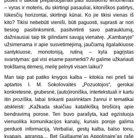
pusės ir taikliai preparuojamas pats susitikimo fenomenas
– vyras ir moteris, du skirtingi pasauliai, kitoniškos patirtys,
lūkesčių horizontai, skirtingi kūnai. Ko jie tikisi vienas iš
kito? Tikisi nebebūti vieniši, būti paguosti, suprasti ar nori
tiesiog pasilinksminti, pasitvirtinti savo patrauklumą,
dažniausiai taip tik gilindami savąją vienatvę. „Kambaryje“
užsimenama ir apie susvetimėjimą, jaučiamą ilgalaikiuose
santykiuose, monotoniją, rutiną – kyla pagrįstas
svarstymas: gal visi esame pasmerkti? Ar galime užkariauti
trokštamą dėmesį, meilę pelnyti visam laikui?
Man taip pat patiko knygos kalba – kitokia nei prieš tai
aptartos I. M. Sokolovaitės „Pozuotojos“, gerokai
konkretesnė, grubesnė, (auto)ironiška, intertekstuali ir kartu
itin
proziška,
labai tinkanti pasirinktam žanrui ir tematikai
atskleisti: „Kažkada skaičiau katalikišką brošiūrą apie
bendravimą porose. Ten buvo parašyta, kad egzistuoja
vienuolika komunikacijos kanalų, kuriais poroje galima
perduoti informaciją. Verbaliai, gestų kalba, balso tonu,
kvapais, apranga… Bet Guillaume’as Appolinaire’as rašė