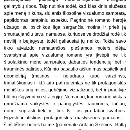
galimybių ribos. Taip nutinka todėl, kad klasikinis siužetas
apie meną ir kūną, siūlantis filosofinę vizualumo sampratą,
papildomas terapiniu aspektu. Pagrindinė romano herojė
užaugo su psichikos liga sergančia motina ir prieš ją
smurtaujančiu tėvu, namuose, kuriuose veidrodžiai rodė tik
neviltį ir bejėgystę, todėl galiausiai jų neliko. Tokia savo
tikro atvaizdo nematančios, piešiamos moters idėja,
svarstymai apie vizualumą romane yra įkvėpti ne tik
šiuolaikinio meno sampratos, dabarties tendencijų, bet ir
trauminės patirties. Kūrinio pasaulio aiškinimas pasitelkiant
geometriją (motinos – nejudraus kubo vaizdinys,
trimatiškumas ir kt.) taip pat nulemtas ne tik protagonistės
meniškos prigimties, gebėjimo vizualizuoti, bet ir praeityje
būtinų išgyvenimo strategijų. Nemanau, kad romane viskas
grindžiama vaikystės ir paauglystės traumomis, tačiau,
norint suprasti tiek V., tiek K., jos yra labai svarbios.
Egzistencialistinis protagonistės mąstysenos pamatas –
šinšiliškos būties baimė (pamenate Antano Škėmos „Baltą