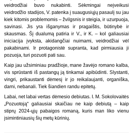
veidrodžiai buvo nukabinti. Sėkmingai neįveikusi
veidrodžio stadijos, V. patenka į suaugusiųjų pasaulį su jau
kiek kitomis problemomis – žvilgsnis ir steigia, ir uzurpuoja,
savinasi. Jis yra išganymas ir pragaištis, būtinybė ir
skausmas. Šį dualumą patiria ir V., ir K. – kol galiausiai
iniciacija įvyksta, akidangčiai nuimami, veidrodžiai vėl
pakabinami. Ir protagonistė supranta, kad pirmiausia ji
pozuoja, turi pozuoti pati sau.
Kaip jau užsiminiau pradžioje, mane žavėjo romano kalba,
vis sprūstanti iš pastangų ją tinkamai apibūdinti. Slystanti,
vingri, prikaustanti dėmesį ir jo reikalaujanti, organiška,
darni, nebanali. Tiek šiandien randu epitetų.
Labai, net labai vertas dėmesio debiutas. I. M. Sokolovaitės
„Pozuotoją“ galiausiai skaičiau ne kaip debiutą – kaip
stiprų 2024-ųjų pabaigos romaną, kuris man liko vienu
įsimintiniausių šių metų kūrinių.