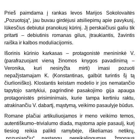
Prieš paimdama į rankas Ievos Marijos Sokolovaitės
„Pozuotoją“, jau buvau girdėjusi atsiliepimų apie pavykusį,
lūkesčius debiutui pranokusį kūrinį. Jį perskaičiusi galiu tik
pritarti – debiutinis romanas gilus, įtraukiantis, žavintis
raiška ir kalbos moduliacijomis.
Išorinis kūrinio karkasas – protagonistė menininkė V.
(parafrazuojant vieną žinomos knygos pavadinimą –
Veronika, kuri nesiryžta mirti) imasi pozuoti
nepažįstamajam K. (Konstantinas, galbūt turintis šį tą
čiurlioniško). Klostantis keistam modelio ir jos nematančio
tapytojo santykiui, pagrindinė pasakojimo gija apauga
protagonistės prisiminimais, kurie tampa kertiniu raktu,
atrakinančiu V. dabartį, mąstymą, veikimo pasaulyje būdus.
Romane plačiai artikuliuojamos ir meno veikimo temos,
autentiškumo–trivialumo diada, mąstoma apie pasaulį, kurį
tiesiog reikia palikti ramybėje, iškeliamas netikrų,
„pozuojančių“ pastangų nereikalingumas, žmogaus