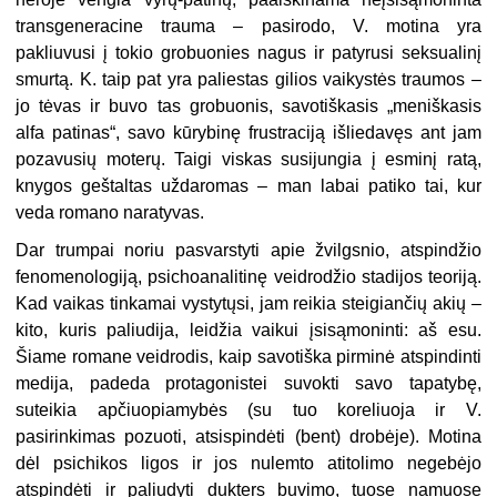
transgeneracine trauma – pasirodo, V. motina yra
pakliuvusi į tokio grobuonies nagus ir patyrusi seksualinį
smurtą. K. taip pat yra paliestas gilios vaikystės traumos –
jo tėvas ir buvo tas grobuonis, savotiškasis „meniškasis
alfa patinas“, savo kūrybinę frustraciją išliedavęs ant jam
pozavusių moterų. Taigi viskas susijungia į esminį ratą,
knygos geštaltas uždaromas – man labai patiko tai, kur
veda romano naratyvas.
Dar trumpai noriu pasvarstyti apie žvilgsnio, atspindžio
fenomenologiją, psichoanalitinę veidrodžio stadijos teoriją.
Kad vaikas tinkamai vystytųsi, jam reikia steigiančių akių –
kito, kuris paliudija, leidžia vaikui įsisąmoninti: aš esu.
Šiame romane veidrodis, kaip savotiška pirminė atspindinti
medija, padeda protagonistei suvokti savo tapatybę,
suteikia apčiuopiamybės (su tuo koreliuoja ir V.
pasirinkimas pozuoti, atsispindėti (bent) drobėje). Motina
dėl psichikos ligos ir jos nulemto atitolimo negebėjo
atspindėti ir paliudyti dukters buvimo, tuose namuose