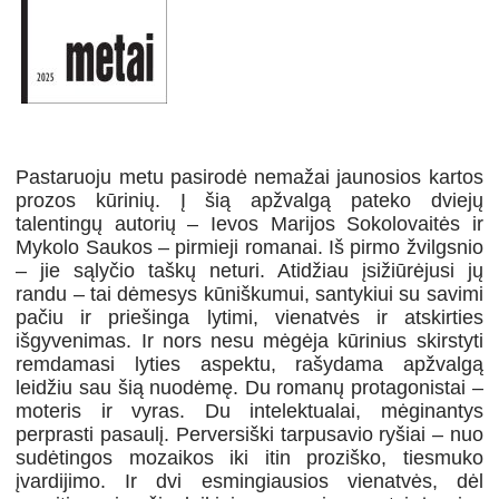
Pastaruoju metu pasirodė nemažai jaunosios kartos
prozos kūrinių. Į šią apžvalgą pateko dviejų
talentingų autorių – Ievos Marijos Sokolovaitės ir
Mykolo Saukos – pirmieji romanai. Iš pirmo žvilgsnio
– jie sąlyčio taškų neturi. Atidžiau įsižiūrėjusi jų
randu – tai dėmesys kūniškumui, santykiui su savimi
pačiu ir priešinga lytimi, vienatvės ir atskirties
išgyvenimas. Ir nors nesu mėgėja kūrinius skirstyti
remdamasi lyties aspektu, rašydama apžvalgą
leidžiu sau šią nuodėmę. Du romanų protagonistai –
moteris ir vyras. Du intelektualai, mėginantys
perprasti pasaulį. Perversiški tarpusavio ryšiai – nuo
sudėtingos mozaikos iki itin proziško, tiesmuko
įvardijimo. Ir dvi esmingiausios vienatvės, dėl