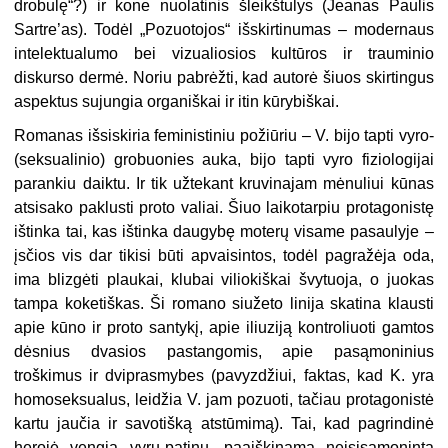
drobulę“?) ir kone nuolatinis šleikštulys (Jeanas Paulis
Sartre’as). Todėl „Pozuotojos“ išskirtinumas – modernaus
intelektualumo bei vizualiosios kultūros ir trauminio
diskurso dermė. Noriu pabrėžti, kad autorė šiuos skirtingus
aspektus sujungia organiškai ir itin kūrybiškai.
Romanas išsiskiria feministiniu požiūriu – V. bijo tapti vyro-
(seksualinio) grobuonies auka, bijo tapti vyro fiziologijai
parankiu daiktu. Ir tik užtekant kruvinajam mėnuliui kūnas
atsisako paklusti proto valiai. Šiuo laikotarpiu protagonistę
ištinka tai, kas ištinka daugybę moterų visame pasaulyje –
įsčios vis dar tikisi būti apvaisintos, todėl pagražėja oda,
ima blizgėti plaukai, klubai viliokiškai švytuoja, o juokas
tampa koketiškas. Ši romano siužeto linija skatina klausti
apie kūno ir proto santykį, apie iliuziją kontroliuoti gamtos
dėsnius dvasios pastangomis, apie pasąmoninius
troškimus ir dviprasmybes (pavyzdžiui, faktas, kad K. yra
homoseksualus, leidžia V. jam pozuoti, tačiau protagonistė
kartu jaučia ir savotišką atstūmimą). Tai, kad pagrindinė
herojė vengia vyrų-patinų, paaiškinama neįsisąmoninta