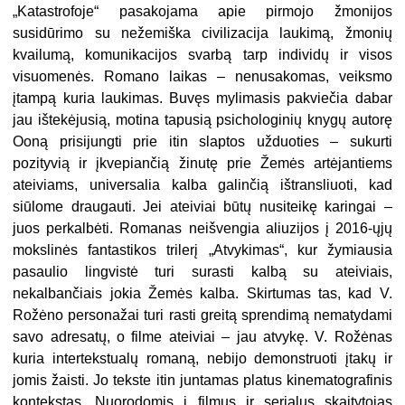
„Katastrofoje“ pasakojama apie pirmojo žmonijos
susidūrimo su nežemiška civilizacija laukimą, žmonių
kvailumą, komunikacijos svarbą tarp individų ir visos
visuomenės. Romano laikas – nenusakomas, veiksmo
įtampą kuria laukimas. Buvęs mylimasis pakviečia dabar
jau ištekėjusią, motina tapusią psichologinių knygų autorę
Ooną prisijungti prie itin slaptos užduoties – sukurti
pozityvią ir įkvepiančią žinutę prie Žemės artėjantiems
ateiviams, universalia kalba galinčią ištransliuoti, kad
siūlome draugauti. Jei ateiviai būtų nusiteikę karingai –
juos perkalbėti. Romanas neišvengia aliuzijos į 2016-ųjų
mokslinės fantastikos trilerį „Atvykimas“, kur žymiausia
pasaulio lingvistė turi surasti kalbą su ateiviais,
nekalbančiais jokia Žemės kalba. Skirtumas tas, kad V.
Rožėno personažai turi rasti greitą sprendimą nematydami
savo adresatų, o filme ateiviai – jau atvykę. V. Rožėnas
kuria intertekstualų romaną, nebijo demonstruoti įtakų ir
jomis žaisti. Jo tekste itin juntamas platus kinematografinis
kontekstas. Nuorodomis į filmus ir serialus skaitytojas