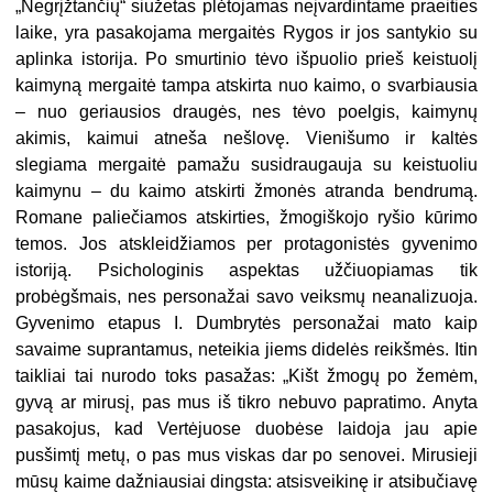
„Negrįžtančių“ siužetas plėtojamas neįvardintame praeities
laike, yra pasakojama mergaitės Rygos ir jos santykio su
aplinka istorija. Po smurtinio tėvo išpuolio prieš keistuolį
kaimyną mergaitė tampa atskirta nuo kaimo, o svarbiausia
– nuo geriausios draugės, nes tėvo poelgis, kaimynų
akimis, kaimui atneša nešlovę. Vienišumo ir kaltės
slegiama mergaitė pamažu susidraugauja su keistuoliu
kaimynu – du kaimo atskirti žmonės atranda bendrumą.
Romane paliečiamos atskirties, žmogiškojo ryšio kūrimo
temos. Jos atskleidžiamos per protagonistės gyvenimo
istoriją. Psichologinis aspektas užčiuopiamas tik
probėgšmais, nes personažai savo veiksmų neanalizuoja.
Gyvenimo etapus I. Dumbrytės personažai mato kaip
savaime suprantamus, neteikia jiems didelės reikšmės. Itin
taikliai tai nurodo toks pasažas: „Kišt žmogų po žemėm,
gyvą ar mirusį, pas mus iš tikro nebuvo papratimo. Anyta
pasakojus, kad Vertėjuose duobėse laidoja jau apie
pusšimtį metų, o pas mus viskas dar po senovei. Mirusieji
mūsų kaime dažniausiai dingsta: atsisveikinę ir atsibučiavę