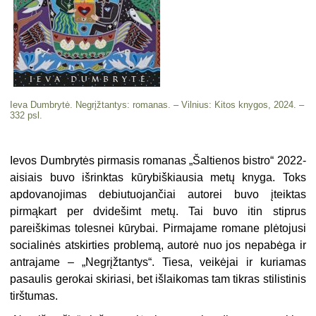
Ieva Dumbrytė. Negrįžtantys: romanas. – Vilnius: Kitos knygos, 2024. –
332 psl.
Ievos Dumbrytės pirmasis romanas „Šaltienos bistro“ 2022-
aisiais buvo išrinktas kūrybiškiausia metų knyga. Toks
apdovanojimas debiutuojančiai autorei buvo įteiktas
pirmąkart per dvidešimt metų. Tai buvo itin stiprus
pareiškimas tolesnei kūrybai. Pirmajame romane plėtojusi
socialinės atskirties problemą, autorė nuo jos nepabėga ir
antrajame – „Negrįžtantys“. Tiesa, veikėjai ir kuriamas
pasaulis gerokai skiriasi, bet išlaikomas tam tikras stilistinis
tirštumas.