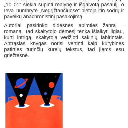
„10 01“ siekia supinti realybę ir išgalvotą pasaulį, o
Ieva Dumbrytė „Negrįžtančiuose“ plėtoja itin sodrų ir
paveikų anachronistinį pasakojimą.
Autoriai pasirinko didesnės apimties žanrą –
romaną. Tad skaitytojo dėmesį tenka išlaikyti ilgiau,
kurti intrigą, skaitytoją vedžioti sakinių labirintais.
Antrąsias knygas norisi vertinti kaip kūrybinės
patirties turinčių kūrėjų tekstus, tad jiems esu
griežtesnė.