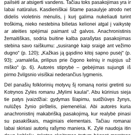
pailsėti ar atsigerti vandens. Tačiau toks pasakojimas yra ir
labai natūralus. Kasdieniškai šitame pasaulyje atrodo net
didelis violetinis mėnulis, į kurį galima nukeliauti turint
troškimą, nieko nestebina bilietas kelionei atgal į vaikystę
ar ateities spėjimai paimant už galvos. Anachronistinis
žemaitiškas, sodria buitine kalba parašytas pasakojimas
stebina savo raiškumu: „susirangė kaip sraigė ant vežimo
dugno“ (p. 120); „Kažkas ją gąsdino kitoj sapno pusėj“ (p.
93); „varnalėša, prilipus prie čigono kelnių ir nujojus už
miško“ (p. 6). Autorės stiprybė – gebėjimas sujungti iš
pirmo žvilgsnio visiškai nederančius lygmenis.
Dėl panašių folklorinių motyvų šį romaną norisi gretinti su
Kotrynos Zylės romanu „Mylimi kaulai“. Abu kūrinius sieja
tie patys įvaizdžiai: gydymas šlapimu, sudžiūvęs žynys,
nulūžęs žynio pirštelis, piemenėliai. Abi autorės kuria
anachronistinį makabrišką pasakojimą, kur realybė pinasi
su pasakiškais, maginiais elementais. Tačiau romanai
labai skiriasi autorių rašymo maniera. K. Zylė naudoja itin