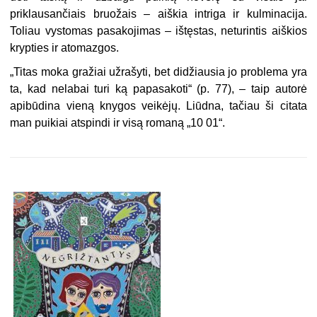
priklausančiais bruožais – aiškia intriga ir kulminacija.
Toliau vystomas pasakojimas – ištęstas, neturintis aiškios
krypties ir atomazgos.
„Titas moka gražiai užrašyti, bet didžiausia jo problema yra
ta, kad nelabai turi ką papasakoti“ (p. 77), – taip autorė
apibūdina vieną knygos veikėjų. Liūdna, tačiau ši citata
man puikiai atspindi ir visą romaną „10 01“.