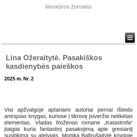
literatūros žurnalas
Lina Ožeraitytė. Pasakiškos
kasdienybės paieškos
2025 m. Nr. 2
Visi apžvalgoje aptariami autoriai pernai išleido
antrąsias knygas, kuriose į tikrovę įsiveržia netikėtas
elementas. Vladas Rožėnas romane „Katastrofa“
įtaigiai kuria fantastinį pasakojimą apie gresiantį
susitikimą su ateiviais, Monika Baltrušaitytė knygoje