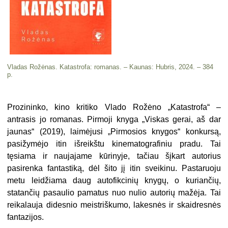
Vladas Rožėnas. Katastrofa: romanas. – Kaunas: Hubris, 2024. – 384
p.
Prozininko, kino kritiko Vlado Rožėno „Katastrofa“ –
antrasis jo romanas. Pirmoji knyga „Viskas gerai, aš dar
jaunas“ (2019), laimėjusi „Pirmosios knygos“ konkursą,
pasižymėjo itin išreikštu kinematografiniu pradu. Tai
tęsiama ir naujajame kūrinyje, tačiau šįkart autorius
pasirenka fantastiką, dėl šito jį itin sveikinu. Pastaruoju
metu leidžiama daug autofikcinių knygų, o kuriančių,
statančių pasaulio pamatus nuo nulio autorių mažėja. Tai
reikalauja didesnio meistriškumo, lakesnės ir skaidresnės
fantazijos.