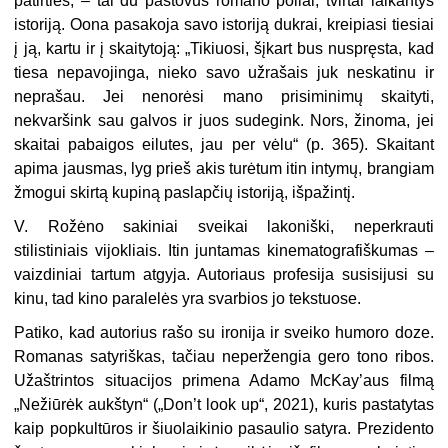
patirties, – tai du pastovūs romano poliai, tvirtai laikantys
istoriją. Oona pasakoja savo istoriją dukrai, kreipiasi tiesiai
į ją, kartu ir į skaitytoją: „Tikiuosi, šįkart bus nuspręsta, kad
tiesa nepavojinga, nieko savo užrašais juk neskatinu ir
neprašau. Jei nenorėsi mano prisiminimų skaityti,
nekvaršink sau galvos ir juos sudegink. Nors, žinoma, jei
skaitai pabaigos eilutes, jau per vėlu“ (p. 365). Skaitant
apima jausmas, lyg prieš akis turėtum itin intymų, brangiam
žmogui skirtą kupiną paslapčių istoriją, išpažintį.
V. Rožėno sakiniai sveikai lakoniški, neperkrauti
stilistiniais vijokliais. Itin juntamas kinematografiškumas –
vaizdiniai tartum atgyja. Autoriaus profesija susisijusi su
kinu, tad kino paralelės yra svarbios jo tekstuose.
Patiko, kad autorius rašo su ironija ir sveiko humoro doze.
Romanas satyriškas, tačiau neperžengia gero tono ribos.
Užaštrintos situacijos primena Adamo McKay’aus filmą
„Nežiūrėk aukštyn“ („Don’t look up“, 2021), kuris pastatytas
kaip popkultūros ir šiuolaikinio pasaulio satyra. Prezidento