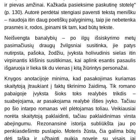
ir pievas amžinai. Kažkada pasieksime paskutinę stotelę“
(p. 130). Autorė perdėtai stengiasi paversti tekstą menišku
– naudoja itin daug poetiškų palyginimų, taip jie nebetenka
prasmės ir, rodos, įpinami tik tam, kad būtų tekste.
Neišvengta banalybių – po ilgų išsiskyrimo metų
pasimačiusių draugų žvilgsniai susitinka, jie patys
nutirpsta, pašoka, žodžiu, įvyksta holivudinis sielas itin
virpinantis klišinis susitikimas, kai aplink esantis pasaulis
išgaruoja ir lieka tik du vienas į kitą žiūrintys personažai.
Knygos anotacijoje minima, kad pasakojimas kuriamas
skaitytoją įtraukiant į faktų tikrinimo žaidimą. Tik romano
pabaigoje įvyksta šioks toks realybės trikdis –
suabejojama, ar pasakojama realybė išties įvyko. Tačiau
po šio intarpo romanas vėl plėtojamas toliau. Veikiausiai
norėta skaitytoją paklaidinti, tačiau paklaidinimas virsta
abejingumu. Rezonansinė istorija subliūkšta jau po
penkiasdešimto puslapio. Moteris žūsta, čia galima būtų
dėti tašką ir užbaigti puikią novelę su visais jai