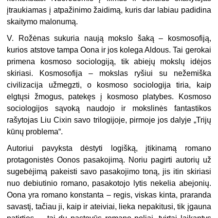
įtraukiamas į atpažinimo žaidimą, kuris dar labiau padidina
skaitymo malonumą.
V. Rožėnas sukuria naują mokslo šaką – kosmosofiją,
kurios atstove tampa Oona ir jos kolega Aldous. Tai gerokai
primena kosmoso sociologiją, tik abiejų mokslų idėjos
skiriasi. Kosmosofija – mokslas ryšiui su nežemiška
civilizacija užmegzti, o kosmoso sociologija tiria, kaip
elgtųsi žmogus, patekęs į kosmoso platybes. Kosmoso
sociologijos sąvoką naudojo ir mokslinės fantastikos
rašytojas Liu Cixin savo trilogijoje, pirmoje jos dalyje „Trijų
kūnų problema“.
Autoriui pavyksta dėstyti logišką, įtikinamą romano
protagonistės Oonos pasakojimą. Noriu pagirti autorių už
sugebėjimą pakeisti savo pasakojimo toną, jis itin skiriasi
nuo debiutinio romano, pasakotojo lytis nekelia abejonių.
Oona yra romano konstanta – regis, viskas kinta, praranda
savastį, tačiau ji, kaip ir ateiviai, lieka nepakitusi, tik įgauna