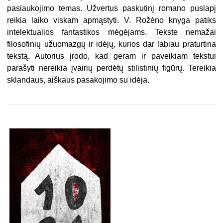
pasiaukojimo temas. Užvertus paskutinį romano puslapį
reikia laiko viskam apmąstyti. V. Rožėno knyga patiks
intelektualios fantastikos mėgėjams. Tekste nemažai
filosofinių užuomazgų ir idėjų, kurios dar labiau praturtina
tekstą. Autorius įrodo, kad geram ir paveikiam tekstui
parašyti nereikia įvairių perdėtų stilistinių figūrų. Tereikia
sklandaus, aiškaus pasakojimo su idėja.