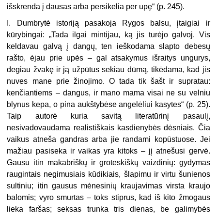
išskrenda į dausas arba persikelia per upę“ (p. 245).
I. Dumbrytė istoriją pasakoja Rygos balsu, įtaigiai ir
kūrybingai: „Tada ilgai mintijau, ką jis turėjo galvoj. Vis
keldavau galvą į dangų, ten ieškodama slapto debesų
rašto, ėjau prie upės – gal atsakymus išraitys ungurys,
degiau žvakę ir ją užpūtus sekiau dūmą, tikėdama, kad jis
nuves mane prie žinojimo. O tada tik šašt ir supratau:
kenčiantiems – dangus, ir mano mama visai ne su velniu
blynus kepa, o pina aukštybėse angelėliui kasytes“ (p. 25).
Taip autorė kuria savitą literatūrinį pasaulį,
nesivadovaudama realistiškais kasdienybės dėsniais. Čia
vaikus atneša gandras arba jie randami kopūstuose. Jei
mažiau pasiseka ir vaikas yra kitoks – jį atnešusi gervė.
Gausu itin makabriškų ir groteskiškų vaizdinių: gydymas
raugintais negimusiais kūdikiais, šlapimu ir virtu šunienos
sultiniu; itin gausus mėnesinių kraujavimas virsta kraujo
balomis; vyro smurtas – toks stiprus, kad iš kito žmogaus
lieka faršas; seksas trunka tris dienas, be galimybės