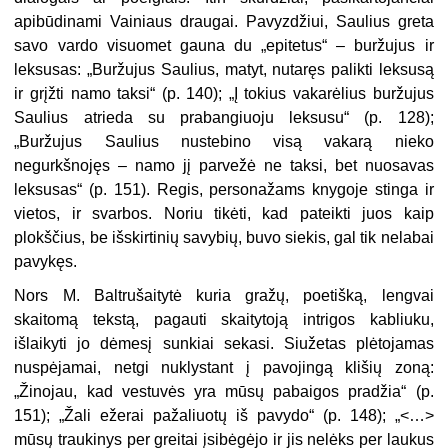
apibūdinami Vainiaus draugai. Pavyzdžiui, Saulius greta
savo vardo visuomet gauna du „epitetus“ – buržujus ir
leksusas: „Buržujus Saulius, matyt, nutaręs palikti leksusą
ir grįžti namo taksi“ (p. 140); „Į tokius vakarėlius buržujus
Saulius atrieda su prabangiuoju leksusu“ (p. 128);
„Buržujus Saulius nustebino visą vakarą nieko
negurkšnojęs – namo jį parvežė ne taksi, bet nuosavas
leksusas“ (p. 151). Regis, personažams knygoje stinga ir
vietos, ir svarbos. Noriu tikėti, kad pateikti juos kaip
plokščius, be išskirtinių savybių, buvo siekis, gal tik nelabai
pavykęs.
Nors M. Baltrušaitytė kuria gražų, poetišką, lengvai
skaitomą tekstą, pagauti skaitytoją intrigos kabliuku,
išlaikyti jo dėmesį sunkiai sekasi. Siužetas plėtojamas
nuspėjamai, netgi nuklystant į pavojingą klišių zoną:
„Žinojau, kad vestuvės yra mūsų pabaigos pradžia“ (p.
151); „Žali ežerai pažaliuotų iš pavydo“ (p. 148); „<…>
mūsų traukinys per greitai įsibėgėjo ir jis nelėks per laukus