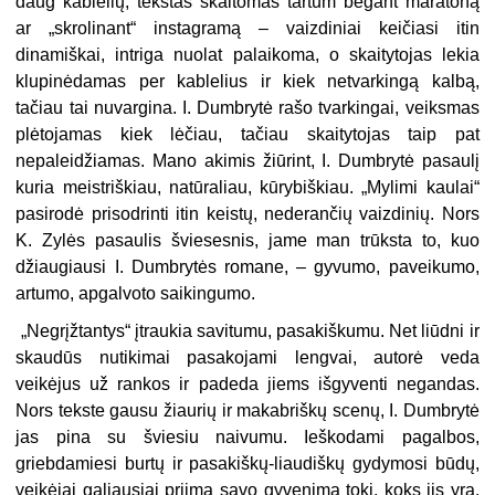
daug kablelių, tekstas skaitomas tartum bėgant maratoną
ar „skrolinant“ instagramą – vaizdiniai keičiasi itin
dinamiškai, intriga nuolat palaikoma, o skaitytojas lekia
klupinėdamas per kablelius ir kiek netvarkingą kalbą,
tačiau tai nuvargina. I. Dumbrytė rašo tvarkingai, veiksmas
plėtojamas kiek lėčiau, tačiau skaitytojas taip pat
nepaleidžiamas. Mano akimis žiūrint, I. Dumbrytė pasaulį
kuria meistriškiau, natūraliau, kūrybiškiau. „Mylimi kaulai“
pasirodė prisodrinti itin keistų, nederančių vaizdinių. Nors
K. Zylės pasaulis šviesesnis, jame man trūksta to, kuo
džiaugiausi I. Dumbrytės romane, – gyvumo, paveikumo,
artumo, apgalvoto saikingumo.
„Negrįžtantys“ įtraukia savitumu, pasakiškumu. Net liūdni ir
skaudūs nutikimai pasakojami lengvai, autorė veda
veikėjus už rankos ir padeda jiems išgyventi negandas.
Nors tekste gausu žiaurių ir makabriškų scenų, I. Dumbrytė
jas pina su šviesiu naivumu. Ieškodami pagalbos,
griebdamiesi burtų ir pasakiškų-liaudiškų gydymosi būdų,
veikėjai galiausiai priima savo gyvenimą tokį, koks jis yra.