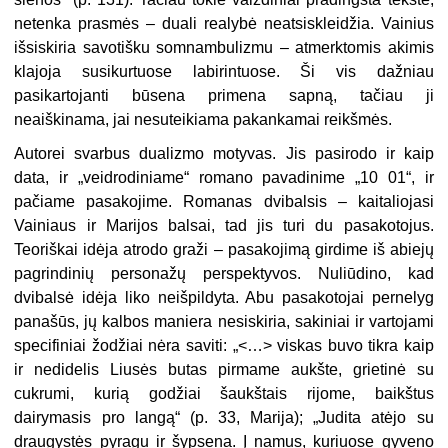
netenka prasmės – duali realybė neatsiskleidžia. Vainius
išsiskiria savotišku somnambulizmu – atmerktomis akimis
klajoja susikurtuose labirintuose. Ši vis dažniau
pasikartojanti būsena primena sapną, tačiau ji
neaiškinama, jai nesuteikiama pakankamai reikšmės.
Autorei svarbus dualizmo motyvas. Jis pasirodo ir kaip
data, ir „veidrodiniame“ romano pavadinime „10 01“, ir
pačiame pasakojime. Romanas dvibalsis – kaitaliojasi
Vainiaus ir Marijos balsai, tad jis turi du pasakotojus.
Teoriškai idėja atrodo graži – pasakojimą girdime iš abiejų
pagrindinių personažų perspektyvos. Nuliūdino, kad
dvibalsė idėja liko neišpildyta. Abu pasakotojai pernelyg
panašūs, jų kalbos maniera nesiskiria, sakiniai ir vartojami
specifiniai žodžiai nėra saviti: „<…> viskas buvo tikra kaip
ir nedidelis Liusės butas pirmame aukšte, grietinė su
cukrumi, kurią godžiai šaukštais rijome, baikštus
dairymasis pro langą“ (p. 33, Marija); „Judita atėjo su
draugystės pyragu ir šypsena. Į namus, kuriuose gyveno