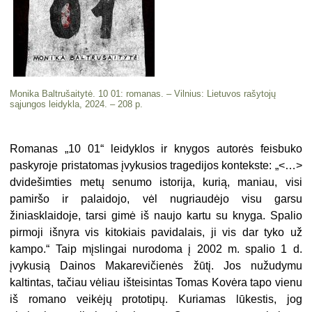
Monika Baltrušaitytė. 10 01: romanas. – Vilnius: Lietuvos rašytojų
sąjungos leidykla, 2024. – 208 p.
Romanas „10 01“ leidyklos ir knygos autorės feisbuko
paskyroje pristatomas įvykusios tragedijos kontekste: „<…>
dvidešimties metų senumo istorija, kurią, maniau, visi
pamiršo ir palaidojo, vėl nugriaudėjo visu garsu
žiniasklaidoje, tarsi gimė iš naujo kartu su knyga. Spalio
pirmoji išnyra vis kitokiais pavidalais, ji vis dar tyko už
kampo.“ Taip mįslingai nurodoma į 2002 m. spalio 1 d.
įvykusią Dainos Makarevičienės žūtį. Jos nužudymu
kaltintas, tačiau vėliau išteisintas Tomas Kovėra tapo vienu
iš romano veikėjų prototipų. Kuriamas lūkestis, jog