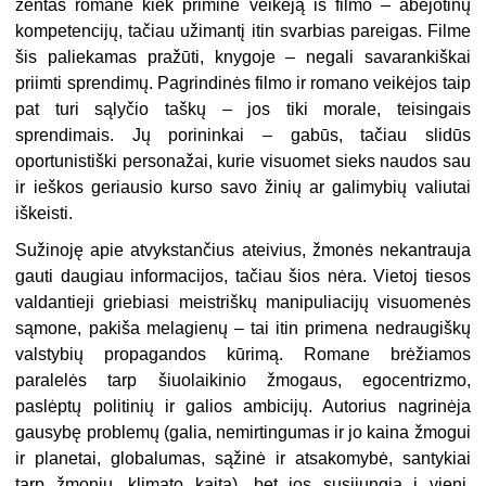
žentas romane kiek priminė veikėją iš filmo – abejotinų
kompetencijų, tačiau užimantį itin svarbias pareigas. Filme
šis paliekamas pražūti, knygoje – negali savarankiškai
priimti sprendimų. Pagrindinės filmo ir romano veikėjos taip
pat turi sąlyčio taškų – jos tiki morale, teisingais
sprendimais. Jų porininkai – gabūs, tačiau slidūs
oportunistiški personažai, kurie visuomet sieks naudos sau
ir ieškos geriausio kurso savo žinių ar galimybių valiutai
iškeisti.
Sužinoję apie atvykstančius ateivius, žmonės nekantrauja
gauti daugiau informacijos, tačiau šios nėra. Vietoj tiesos
valdantieji griebiasi meistriškų manipuliacijų visuomenės
sąmone, pakiša melagienų – tai itin primena nedraugiškų
valstybių propagandos kūrimą. Romane brėžiamos
paralelės tarp šiuolaikinio žmogaus, egocentrizmo,
paslėptų politinių ir galios ambicijų. Autorius nagrinėja
gausybę problemų (galia, nemirtingumas ir jo kaina žmogui
ir planetai, globalumas, sąžinė ir atsakomybė, santykiai
tarp žmonių, klimato kaita), bet jos susijungia į vienį,