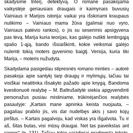
skaitysime trilerį, detektyvą. O romane pasakojama
vaikystėje geriausiais draugais ir kaimynais buvusių
Vainiaus ir Marijos istorija: vaikai yra išskiriami kraupaus
nutikimo – Vainiaus mama žūva (galimai nuo vyro,
Vainiaus patėvio rankos), o jis su seserimis apsigyvena
pas tėvą. Marija kuria teorijas, kas galėjo nutikti lemtingąją
spalio 1-ąją, bando išsiaiškinti, kokie veiksmai galėjo
nulemti tokią moters gyvenimo baigtį. Versija, kuria tiki
Marija, – moteris nužudyta.
Skaitydama pasigedau stipresnės romano minties – autorė
pasakoja apie santykį tarp draugų ir mylimųjų, tačiau tai
visiškai neatitinka išsakyto pažado apie knygą. Bandoma
kvestionuoti realybę – M. Baltrušaitytė siekia apgyvendinti
personažus pusiau mistiniame, trūkinėjančios realybės
pasaulyje: „Kartais mane apninka keista nuojauta, –
pagaliau prabilo jis, vis dar nudelbęs akis į savo kojų
pirštus. – Kartais pagalvoju, kad viskas yra išgalvota. Tu ir
aš, šitas butas, visi mūsų draugai. Net tas paveikslas ant
sienos“ (p. 131). Tačiau tokie vaizdiniai pradingsta tekste,