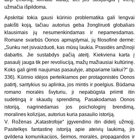
užmačia išpildoma.
Apskritai tokia gausi kūrinio problematika gali lengvai
pakišti koją, tačiau autorius geba žongliruoti globaliais
klausimais jų nesumenkindamas ir nepamesdamas.
Romane svarbūs Oonos apmąstymai, jų filosofinė dermė:
„Sunku net įsivaizduoti, kas mūsų laukia. Prasidės amžinoji
dabartis. Jie sustabdys pačią ateitį. Kiekviena karta į
pasaulį įauga tik per revoliuciją, mažų mažiausiai kultūrinę.
Koks gali gimti naujumas pasaulyje, atspariame laikui?“ (p.
336). Kūrinio idėjos perteikiamos per protagonistės Oonos
patirtį, santykius su aplinka, jos mintis ir poelgius. Būdama
romano moralės švyturiu, ji nepabūgsta priimti itin
sudėtingą ir skaudų sprendimą. Pasakodamas Oonos
istoriją, nagrinėdamas jos psichologinį brendimą,
moralines kolizijas, autorius kuria pasaulio istoriją.
V. Rožėnas „Katastrofoje“ įgyvendino itin didelį užmojį.
Pasitelkęs fantastinę istoriją apie ateivių laukimą, jis
gvildena komunikacijos, šeimos, moralės, propagandos ir