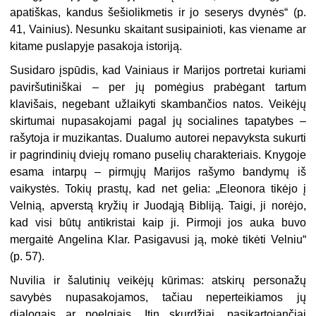
apatiškas, kandus šešiolikmetis ir jo seserys dvynės“ (p.
41, Vainius). Nesunku skaitant susipainioti, kas viename ar
kitame puslapyje pasakoja istoriją.
Susidaro įspūdis, kad Vainiaus ir Marijos portretai kuriami
paviršutiniškai – per jų pomėgius prabėgant tartum
klavišais, negebant užlaikyti skambančios natos. Veikėjų
skirtumai nupasakojami pagal jų socialines tapatybes –
rašytoja ir muzikantas. Dualumo autorei nepavyksta sukurti
ir pagrindinių dviejų romano puselių charakteriais. Knygoje
esama intarpų – pirmųjų Marijos rašymo bandymų iš
vaikystės. Tokių prastų, kad net gelia: „Eleonora tikėjo į
Velnią, apverstą kryžių ir Juodąją Bibliją. Taigi, ji norėjo,
kad visi būtų antikristai kaip ji. Pirmoji jos auka buvo
mergaitė Angelina Klar. Pasigavusi ją, mokė tikėti Velniu“
(p. 57).
Nuvilia ir šalutinių veikėjų kūrimas: atskirų personažų
savybės nupasakojamos, tačiau neperteikiamos jų
dialogais ar poelgiais. Itin skurdžiai, pasikartojančiai