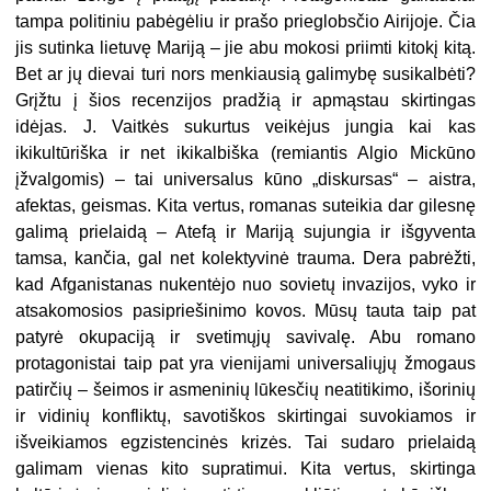
tampa politiniu pabėgėliu ir prašo prieglobsčio Airijoje. Čia
jis sutinka lietuvę Mariją – jie abu mokosi priimti kitokį kitą.
Bet ar jų dievai turi nors menkiausią galimybę susikalbėti?
Grįžtu į šios recenzijos pradžią ir apmąstau skirtingas
idėjas. J. Vaitkės sukurtus veikėjus jungia kai kas
ikikultūriška ir net ikikalbiška (remiantis Algio Mickūno
įžvalgomis) – tai universalus kūno „diskursas“ – aistra,
afektas, geismas. Kita vertus, romanas suteikia dar gilesnę
galimą prielaidą – Atefą ir Mariją sujungia ir išgyventa
tamsa, kančia, gal net kolektyvinė trauma. Dera pabrėžti,
kad Afganistanas nukentėjo nuo sovietų invazijos, vyko ir
atsakomosios pasipriešinimo kovos. Mūsų tauta taip pat
patyrė okupaciją ir svetimųjų savivalę. Abu romano
protagonistai taip pat yra vienijami universaliųjų žmogaus
patirčių – šeimos ir asmeninių lūkesčių neatitikimo, išorinių
ir vidinių konfliktų, savotiškos skirtingai suvokiamos ir
išveikiamos egzistencinės krizės. Tai sudaro prielaidą
galimam vienas kito supratimui. Kita vertus, skirtinga