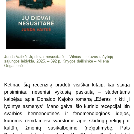
Junda Vaitkė. Jų dievai nesusitarė. – Vilnius: Lietuvos rašytojų
sąjungos leidykla, 2025. – 392 p. Knygos dailininkė – Milena
Grigaitienė.
Ketinau šią recenziją pradėti visiškai kitaip, kai staiga
prisiminiau neseniai vykusią paskaitą – studentams
kalbėjau apie Donaldo Kajoko romaną „Ežeras ir kiti jį
lydintys asmenys“. Mano galva, šio kūrinio recepcijai itin
svarbios hermeneutinės ir fenomenologinės idėjos,
kuriomis remdamiesi svarstome apie skirtingų religijų ir
kultūrų žmonių susikalbėjimo (ne)galimybę. Pats