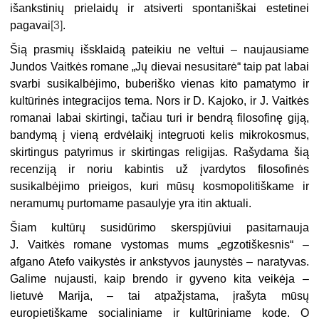
išankstinių prielaidų ir atsiverti spontaniškai estetinei
pagavai
[3]
.
Šią prasmių išsklaidą pateikiu ne veltui – naujausiame
Jundos Vaitkės romane „Jų dievai nesusitarė“ taip pat labai
svarbi susikalbėjimo, buberiško vienas kito pamatymo ir
kultūrinės integracijos tema. Nors ir D. Kajoko, ir J. Vaitkės
romanai labai skirtingi, tačiau turi ir bendrą filosofinę giją,
bandymą į vieną erdvėlaikį integruoti kelis mikrokosmus,
skirtingus patyrimus ir skirtingas religijas. Rašydama šią
recenziją ir noriu kabintis už įvardytos filosofinės
susikalbėjimo prieigos, kuri mūsų kosmopolitiškame ir
neramumų purtomame pasaulyje yra itin aktuali.
Šiam kultūrų susidūrimo skerspjūviui pasitarnauja
J. Vaitkės romane vystomas mums „egzotiškesnis“ –
afgano Atefo vaikystės ir ankstyvos jaunystės – naratyvas.
Galime nujausti, kaip brendo ir gyveno kita veikėja –
lietuvė Marija, – tai atpažįstama, įrašyta mūsų
europietiškame socialiniame ir kultūriniame kode. O