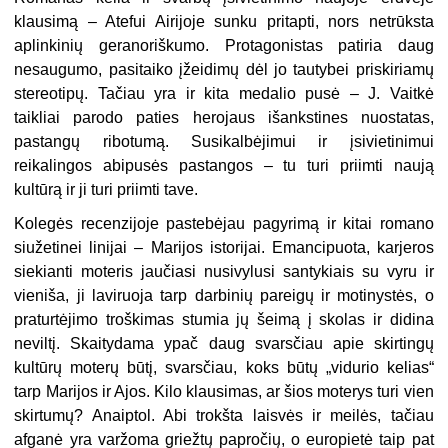
klausimą – Atefui Airijoje sunku pritapti, nors netrūksta
aplinkinių geranoriškumo. Protagonistas patiria daug
nesaugumo, pasitaiko įžeidimų dėl jo tautybei priskiriamų
stereotipų. Tačiau yra ir kita medalio pusė – J. Vaitkė
taikliai parodo paties herojaus išankstines nuostatas,
pastangų ribotumą. Susikalbėjimui ir įsivietinimui
reikalingos abipusės pastangos – tu turi priimti naują
kultūrą ir ji turi priimti tave.
Kolegės recenzijoje pastebėjau pagyrimą ir kitai romano
siužetinei linijai – Marijos istorijai. Emancipuota, karjeros
siekianti moteris jaučiasi nusivylusi santykiais su vyru ir
vieniša, ji laviruoja tarp darbinių pareigų ir motinystės, o
praturtėjimo troškimas stumia jų šeimą į skolas ir didina
neviltį. Skaitydama ypač daug svarsčiau apie skirtingų
kultūrų moterų būtį, svarsčiau, koks būtų „vidurio kelias“
tarp Marijos ir Ajos. Kilo klausimas, ar šios moterys turi vien
skirtumų? Anaiptol. Abi trokšta laisvės ir meilės, tačiau
afganė yra varžoma griežtų papročių, o europietė taip pat