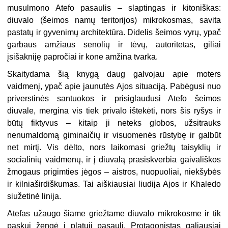
musulmono Atefo pasaulis – slaptingas ir kitoniškas:
diuvalo (šeimos namų teritorijos) mikrokosmas, savita
pastatų ir gyvenimų architektūra. Didelis šeimos vyrų, ypač
garbaus amžiaus senolių ir tėvų, autoritetas, giliai
įsišakniję papročiai ir kone amžina tvarka.
Skaitydama šią knygą daug galvojau apie moters
vaidmenį, ypač apie jaunutės Ajos situaciją. Pabėgusi nuo
priverstinės santuokos ir prisiglaudusi Atefo šeimos
diuvale, mergina vis tiek privalo ištekėti, nors šis ryšys ir
būtų fiktyvus – kitaip ji neteks globos, užsitrauks
nenumaldomą giminaičių ir visuomenės rūstybę ir galbūt
net mirtį. Vis dėlto, nors laikomasi griežtų taisyklių ir
socialinių vaidmenų, ir į diuvalą prasiskverbia gaivališkos
žmogaus prigimties jėgos – aistros, nuopuoliai, niekšybės
ir kilniaširdiškumas. Tai aiškiausiai liudija Ajos ir Khaledo
siužetinė linija.
Atefas užaugo šiame griežtame diuvalo mikrokosme ir tik
paskui žengė į platųjį pasaulį. Protagonistas galiausiai