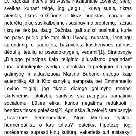
D. Kajokas interviu su Aušra Kaziliūnaite „Sveikoj sieloj
sveikas kūnas“ teigė, jog „jeigu į krūvą sueitų tikras
ateistas, tikras krikščionis ir tikras budistas, manau, jie
neturėtų jokių susikalbėjimo / susibuvimo problemų. Tačiau
tikrų ne tiek jau daug. Dažniau gali sutikti pusinukų, kurie
ne patys priėjo prie tam tikrų išvadų, nuostatų, lemtingų
sprendimų, o tradicijos, bažnyčios, kasdienybės rutinos,
dėdulių, tetulių ar pseudoknygelių vedami“
[1]
. Straipsnyje
„Dialogo principas kaip religinio pliuralizmo pagrindas“
Lina Valantiejūtė įvardija autentiško tarpreliginio dialogo
galimybę ir aktualizuoja Martino Buberio dialogo kaip
autentiškų Aš ir Kito santykių sampratą bei Emmanuelio
Levino teiginį, jog tikrojo dialogo galimybė remiasi
skirtybėmis: kitokybių santykis yra pagrįstas pamatiniu
socialumu, būties etika, kurios negalima redukuoti į
bendros tiesos paieškas
[2]
. Agnieška Juzefovič straipsnyje
„Tradicinės hermeneutikos, Algio Mickūno tryliktoji
hermeneutika, o kas toliau?“ pateikia hipotezę, jog,
norėdamas suprasti kinų kultūrą, vakarietis turi atsisakyti