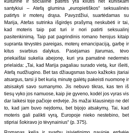
kultūrinė ir socialinė patirtis yra kliūtis net kūniškam
santykiui – Atefą glumina „europietiškos“ seksualinės
patirtys ir moterų drąsa. Pavyzdžiui, suartėdamas su
Marija, Atefas sutrinka išgirdęs prašymą neskubėti ir tai,
kad moteris taip pat turi ir nori patirti seksualinį
pasitenkinimą. Taip pat pagrindinis romano herojus kitaip
supranta tėvystės pareigas, moterų emancipaciją, garbę ir
kitus svarbius dalykus. Pasėjamas įtarumas, tėvo
priekaištai sukelia abejonę, kuri yra pamatinė nedermės
prielaida: „Tai, kad Marija pagaliau surado vietą, kur išeiti,
Atefą nudžiugino. Bet tas džiaugsmas buvo kažkoks įtariai
atsargus, tarsi ji bet kurią minutę galėtų pakeisti nuomonę ir
atsisakyti savo sumanymo. Jis nebuvo tikras, kas ten iš
tiesų vyko jos namuose, kaip jie gyveno, kodėl jos vyras vis
dar laikėsi toje pačioje erdvėje. Jis mažai klausinėjo ne dėl
to, kad jam buvo neįdomu, bet bijojo atsakymų. Tai, kad
moteris gali palikti vyrą, Europoje nieko nestebino, bet
stipriai šokiravo jo tėvynainius“ (p. 375).
Romanas kelia ir svarbų įsivietinimo naujoje erdvėje