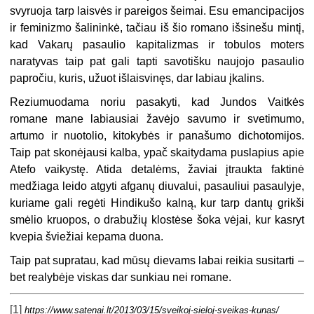
svyruoja tarp laisvės ir pareigos šeimai. Esu emancipacijos
ir feminizmo šalininkė, tačiau iš šio romano išsinešu mintį,
kad Vakarų pasaulio kapitalizmas ir tobulos moters
naratyvas taip pat gali tapti savotišku naujojo pasaulio
papročiu, kuris, užuot išlaisvinęs, dar labiau įkalins.
Reziumuodama noriu pasakyti, kad Jundos Vaitkės
romane mane labiausiai žavėjo savumo ir svetimumo,
artumo ir nuotolio, kitokybės ir panašumo dichotomijos.
Taip pat skonėjausi kalba, ypač skaitydama puslapius apie
Atefo vaikystę. Atida detalėms, žaviai įtraukta faktinė
medžiaga leido atgyti afganų diuvalui, pasauliui pasaulyje,
kuriame gali regėti Hindikušo kalną, kur tarp dantų grikši
smėlio kruopos, o drabužių klostėse šoka vėjai, kur kasryt
kvepia šviežiai kepama duona.
Taip pat supratau, kad mūsų dievams labai reikia susitarti –
bet realybėje viskas dar sunkiau nei romane.
[1]
https://www.satenai.lt/2013/03/15/sveikoj-sieloj-sveikas-kunas/