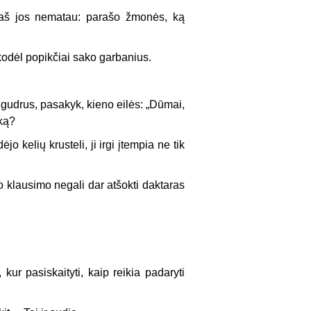
O aš jos nematau: parašo žmonės, ką
 kodėl popikčiai sako garbanius.
 gudrus, pasakyk, kieno eilės: „Dūmai,
 ką?
o kelių krusteli, ji irgi įtempia ne tik
o klausimo negali dar atšokti daktaras
r pasiskaityti, kaip reikia padaryti