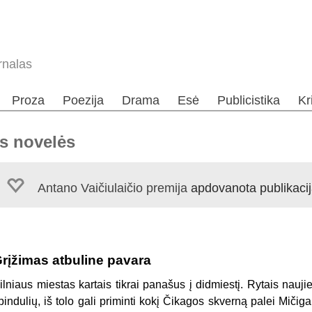
rnalas
Proza
Poezija
Drama
Esė
Publicistika
Kr
os novelės
Antano Vaičiulaičio premija
apdovanota publikaci
rįžimas atbuline pavara
ilniaus miestas kartais tikrai panašus į didmiestį. Rytais naujie
pindulių, iš tolo gali priminti kokį Čikagos skverną palei Mičig