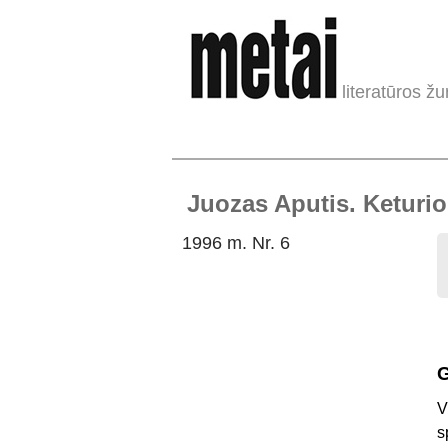
literatūros žu
Juozas Aputis. Keturi
1996 m. Nr. 6
G
V
s