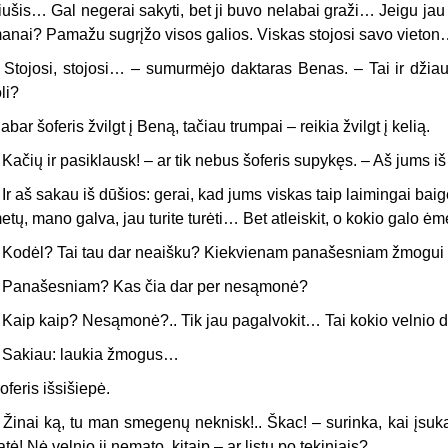
riušis… Gal negerai sakyti, bet ji buvo nelabai graži… Jeigu jau
anai? Pamažu sugrįžo visos galios. Viskas sto­josi savo vieto
 Stojosi, stojosi… – sumurmėjo daktaras Benas. – Tai ir džiauki
oli?
abar šoferis žvilgt į Beną, tačiau trumpai – reikia žvilgt į kelią.
 Kačių ir pasiklausk! – ar tik nebus šoferis supykęs. – Aš jums 
 Ir aš sakau iš dūšios: gerai, kad jums viskas taip laimingai bai­gė
etų, mano galva, jau turite turėti… Bet atleiskit, o kokio galo ė
 Kodėl? Tai tau dar neaišku? Kiekvienam panašesniam žmogu
 Panašesniam? Kas čia dar per nesąmonė?
 Kaip kaip? Nesąmonė?.. Tik jau pagalvokit… Tai kokio velnio da
 Sakiau: laukia žmogus…
oferis išsišiepė.
 Žinai ką, tu man smegenų neknisk!.. Škac! – surinka, kai įsuka 
atė! Nė velnio ji nemato, kitaip – ar lįstų po tekiniais?