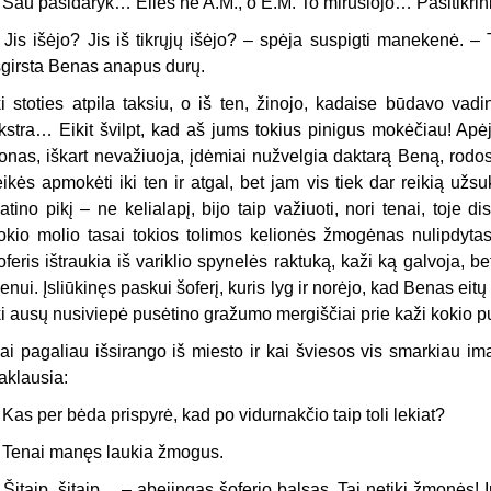
 Sau pasidaryk… Eilės ne A.M., o E.M. To mirusiojo… Pasitikrink
 Jis išėjo? Jis iš tikrųjų išėjo? – spėja suspigti manekenė. 
šgirsta Benas anapus durų.
ki stoties atpila taksiu, o iš ten, žinojo, kadaise būdavo vad
kstra… Eikit švilpt, kad aš jums tokius pinigus mokėčiau! Apėj
onas, iškart nevažiuoja, įdėmiai nužvelgia daktarą Beną, rodos,
eikės apmokėti iki ten ir atgal, bet jam vis tiek dar reikią užsuk
atino pikį – ne kelialapį, bijo taip važiuoti, nori tenai, toje di
okio molio tasai tokios tolimos kelionės žmogėnas nulipdyta
oferis ištraukia iš variklio spynelės raktuką, kaži ką galvoja, bet 
enui. Įsliūkinęs paskui šoferį, kuris lyg ir norėjo, kad Benas eit
ki ausų nusiviepė pusėtino gražumo mergiščiai prie kaži kokio pu
ai pagaliau išsirango iš miesto ir kai šviesos vis smarkiau ima 
aklausia:
 Kas per bėda prispyrė, kad po vidurnakčio taip toli lekiat?
 Tenai manęs laukia žmogus.
 Šitaip, šitaip… – abejingas šoferio balsas. Tai netiki žmonės! Ir 