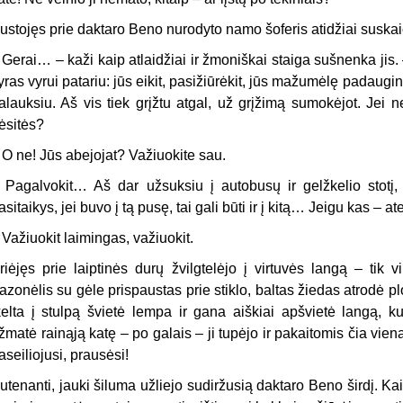
ustojęs prie daktaro Beno nurodyto namo šoferis atidžiai suskai­
 Gerai… – kaži kaip atlaidžiai ir žmoniškai staiga sušnenka ji
yras vyrui patariu: jūs eikit, pasižiūrėkit, jūs mažumėlę padauginę
alauksiu. Aš vis tiek grįžtu atgal, už grįžimą sumokėjot. Jei n
ėsitės?
 O ne! Jūs abejojat? Važiuokite sau.
 Pagalvokit… Aš dar užsuksiu į autobusų ir gelžkelio stotį, 
asitaikys, jei buvo į tą pusę, tai gali būti ir į kitą… Jeigu kas – ate
 Važiuokit laimingas, važiuokit.
riėjęs prie laiptinės durų žvilgtelėjo į virtuvės langą – tik 
azonėlis su gėle prispaustas prie stiklo, baltas žiedas atrodė plo
kelta į stulpą švietė lempa ir gana aiškiai apšvietė langą,
žmatė rainąją katę – po galais – ji tupėjo ir pakai­tomis čia viena,
aseiliojusi, prausėsi!
utenanti, jauki šiluma užliejo sudiržusią daktaro Beno širdį. Kai 