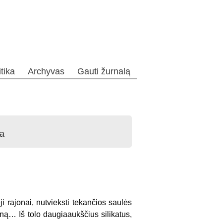
itika
Archyvas
Gauti žurnalą
ja
ji rajonai, nutvieksti tekančios saulės
aną… Iš tolo daugiaaukščius silikatus,