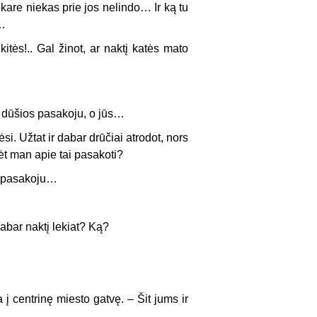
 kare niekas prie jos nelindo… Ir ką tu
n…
­tės!.. Gal žinot, ar naktį katės mato
iš dūšios pasakoju, o jūs…
si. Užtat ir dabar drūčiai atrodot, nors
mėt man apie tai pasakoti?
i pasakoju…
­bar naktį lekiat? Ką?
į centrinę miesto gatvę. – Šit jums ir