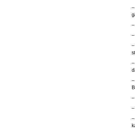
–
g
–
–
–
s
–
d
–
B
–
–
–
k