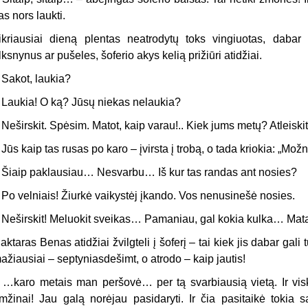
as nors laukti.
ikriausiai dieną plentas neatrodytų toks vingiuotas, dabar
lksnynus ar pušeles, šoferio akys kelią prižiūri atidžiai.
 Sakot, laukia?
 Laukia! O ką? Jūsų niekas nelaukia?
 Neširskit. Spėsim. Matot, kaip varau!.. Kiek jums metų? Atleis­k
 Jūs kaip tas rusas po karo – įvirsta į trobą, o tada kriokia: „Mož
 Šiaip paklausiau… Nesvarbu… Iš kur tas randas ant nosies?
 Po velniais! Žiurkė vaikystėj įkando. Vos nenusinešė nosies.
 Neširskit! Meluokit sveikas… Pamaniau, gal kokia kulka… Mat
aktaras Benas atidžiai žvilgteli į šoferį – tai kiek jis dabar gali
ažiausiai – septyniasdešimt, o atrodo – kaip jautis!
 …karo metais man peršovė… per tą svarbiausią vietą. Ir vis
mžinai! Jau galą norėjau pasidaryti. Ir čia pasitaikė tokia s