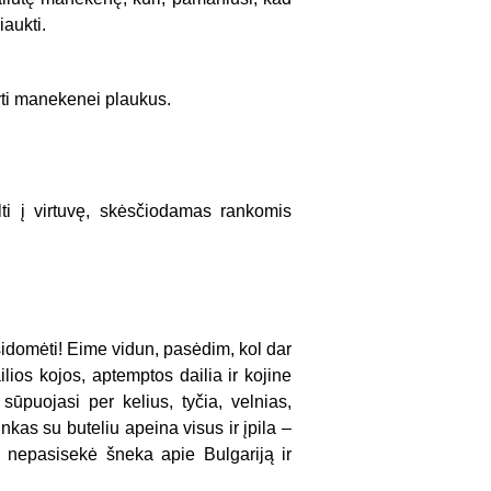
aukti.
tyti manekenei plaukus.
ti į virtuvę, skėsčiodamas rankomis
sidomėti! Eime vidun, pasėdim, kol dar
lios kojos, aptemptos dailia ir kojine
ūpuojasi per kelius, tyčia, velnias,
nkas su buteliu apeina visus ir įpila –
i nepasisekė šneka apie Bulgariją ir