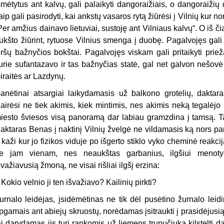
šmė­tytus ant kalvų, gali palaikyti dangoraižiais, o dangoraižių d
aip gali pasirodyti, kai ankstų vasaros rytą žiūrėsi į Vilnių kur n
Per am­žius dainavo lietuviai, sustoję ant Vilniaus kalvų“. O iš čia
ukšto žiūrint, rytuose Vilnius smenga į duo­bę. Pagalvojęs gali s
iršų bažnyčios bokštai. Pagalvojęs viskam gali pritaikyti priež
urie sufantazavo ir tas bažnyčias statė, gal net galvon ne­šovė 
iraitės ar Lazdynų.
anėtinai atsargiai laikydamasis už balkono grotelių, daktara
airėsi ne tiek akimis, kiek mintimis, nes akimis neką tegalėjo
iesto šviesos visą panoramą dar labiau gramzdina į tamsą. Tai
aktaras Benas į naktinį Vilnių žvelgė ne vildamasis ką nors pa
 kaži kur jo fizikos viduje po išgerto stiklo vyko cheminė reakcija
e jam vienam, nes neaukštas garbanius, ilg­šiui menotyr
švažiavusią žmoną, ne visai rišliai ilgšį erzina:
 Kokio velnio ji ten išvažiavo? Kailinių pirkti?
urnalo leidėjas, įsidėmėtinas ne tik dėl pusėtino žurnalo leidi
pgamais ant abiejų skruostų, norė­damas įsitraukti į prasidėjusią 
ai darydamas jis turi rankomis už liemens trupučiuką kilstelti 