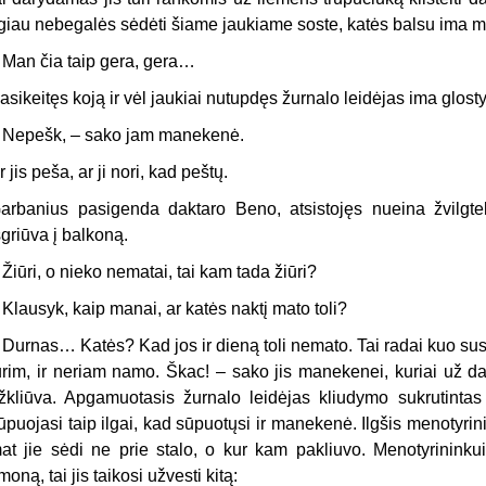
lgiau nebegalės sėdėti šiame jaukiame soste, katės balsu ima mi
 Man čia taip gera, gera…
asikeitęs koją ir vėl jaukiai nutupdęs žurnalo leidėjas ima glos
 Nepešk, – sako jam manekenė.
r jis peša, ar ji nori, kad peštų.
arbanius pasigenda daktaro Beno, atsistojęs nueina žvilgtel
šgriūva į balkoną.
 Žiūri, o nieko nematai, tai kam tada žiūri?
 Klausyk, kaip manai, ar katės naktį mato toli?
 Durnas… Katės? Kad jos ir dieną toli nemato. Tai radai kuo su
urim, ir neriam namo. Škac! – sako jis manekenei, kuriai už dai
žkliūva. Apgamuotasis žurnalo leidėjas kliudymo sukrutintas s
ūpuojasi taip ilgai, kad sūpuotųsi ir manekenė. Ilgšis menotyrini
at jie sėdi ne prie stalo, o kur kam pakliuvo. Menotyrininku
moną, tai jis taikosi užvesti kitą: