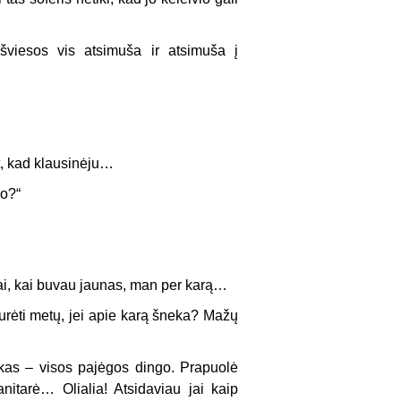
 šviesos vis atsimuša ir atsimuša į
it, kad klausinėju…
no?“
ai, kai buvau jaunas, man per karą…
 tu­rėti metų, jei apie karą šneka? Mažų
kas – visos pajėgos dingo. Prapuolė
anitarė… Olialia! Atsidaviau jai kaip