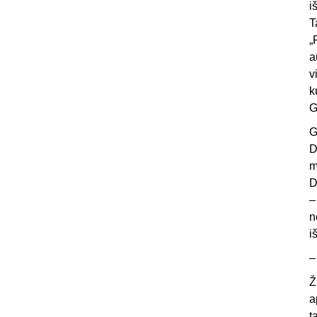
i
T
„
a
v
k
G
G
D
m
D
–
n
i
–
Ž
a
t