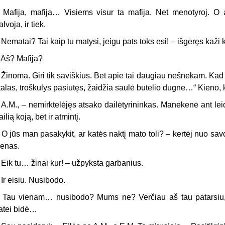
 Mafija, mafija… Visiems visur ta mafija. Net menotyroj. 
alvoja, ir tiek.
 Nematai? Tai kaip tu matysi, jeigu pats toks esi! – išgėręs kaži
 Aš? Mafija?
 Žinoma. Giri tik saviškius. Bet apie tai daugiau nešnekam. Kad
talas, troškulys pasiutęs, žai­džia saulė butelio dugne…“ Kieno,
 A.M., – nemirktelėjęs atsako dailėtyrininkas. Manekenė ant leidėj
ailią koją, bet ir atmintį.
 O jūs man pasakykit, ar katės naktį mato toli? – kertėj nuo sav
enas.
 Eik tu… žinai kur! – užpyksta garbanius.
 Ir eisiu. Nusibodo.
 Tau vienam… nusibodo? Mums ne? Verčiau aš tau patarsiu, ku
atei bidė…