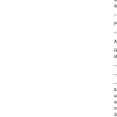
i
–
P
–
A
G
i
–
–
–
t
u
s
m
ž