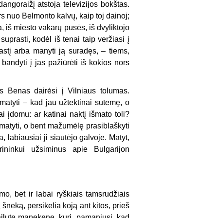
angoraižį at­stoja televizijos bokštas.
ors nuo Belmonto kalvų, kaip toj dainoj;
, iš miesto va­karų pusės, iš dvyliktojo
uprasti, kodėl iš tenai taip veržiasi į
astį arba manyti ją sura­dęs, – tiems,
bandyti į jas pažiūrėti iš kokios nors
s Be­nas dairėsi į Vilniaus tolumas.
 matyti – kad jau užtektinai sutemę, o
 įdomu: ar katinai naktį išmato toli?
matyti, o bent mažumėlę prasiblaškyti
, labiausiai ji siautėjo galvoje. Matyt,
ininkui užsiminus apie Bulgarijon
mo, bet ir labai ryškiais tamsrudžiais
šneką, persikelia koją ant kitos, prieš
dailutę manekenę, kuri, pamaniusi, kad