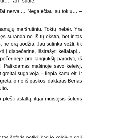
it… Tai ir sudie.
– Tai nervai… Negalėčiau su tokiu… –
inamųjų maršrutinių. Tokių nebėr. Yra
ęs suranda ne iš tų ekstra, bet ir tas
 ne orą uodžia. Jau sutinka vežti, tik
ti į dispečerinę, išsirašyti kelialapį…
spečerinėje pro langiūkštį parodyti, iš
s! Palikdamas mašinoje savo keleivį,
greitai sugalvoja – liepia kartu eiti ir
ų greta, o ne iš paskos, daktaras Benas
lto.
plėšti asfaltą, ilgai muistęsis šoferis
tas šoferis netiki, kad jo keleivio gali