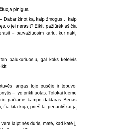
čiuoja pinigus.
s. – Dabar žinot ką, kaip žmogus… kaip
s, o jei nerasit? Eikit, pažiūrėk aš čia
erasit – parvažiuosim kartu, kur naktį
ten palūkuriuosiu, gal koks keleivis
ikit.
virtuvės langas toje pusėje ir tebuvo.
nytis – lyg priklijuotas. Tolokai kieme
 kurio pačiame kam­pe daktaras Benas
 čia kita koja, prieš tai pedantiškai ją
vėrė laiptinės duris, matė, kad katė jį