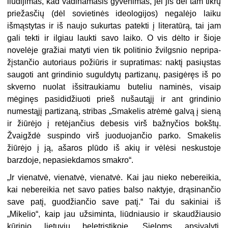
liudijimas, kad vadinamasis gyvenimas, jei jis dėl tam tikrų
priežasčių (dėl sovietinės ideologijos) negalėjo laiku
išmąstytas ir iš naujo sukur­tas patekti į literatūrą, tai jam
gali tekti ir ilgiau laukti savo laiko. O vis dėlto ir šioje
novelėje gražiai matyti vien tik politinio žvilgsnio nepripa­
žįstančio autoriaus požiūris ir supratimas: naktį pasiųstas
saugoti ant grindinio suguldytų partizanų, pasigėręs iš po
skverno nuolat išsitrau­kiamu buteliu naminės, visaip
mėginęs pasididžiuoti prieš nušautąjį ir ant grindinio
numestąjį partizaną, stribas „Smakelis atrėmė galvą
į
sie­ną
ir žiūrėjo į retėjančius debesis virš bažnyčios bokštų.
Žvaigždė su­spindo virš juoduojančio parko. Smakelis
žiūrėjo į ją, ašaros plūdo iš akių ir vėlėsi neskustoje
barzdoje, nepasiekdamos smakro“.
„Ir vienatvė, vienatvė, vienatvė. Kai jau nieko nebereikia,
kai nebe­reikia net savo paties balso naktyje, drąsinančio
save patį, guodžiančio save patį.“ Tai du sakiniai iš
„Mikelio“, kaip jau užsiminta, liūdniausio ir skaudžiausio
kūrinio lietuvių beletristikoje. Sieloms apsivalyti,