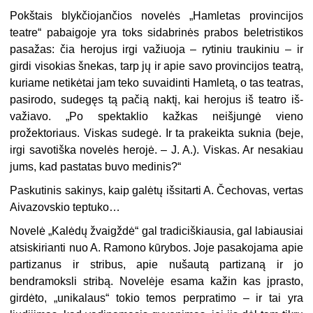
Pokštais blykčiojančios novelės „Hamletas provincijos
teatre“ pa­baigoje yra toks sidabrinės prabos beletristikos
pasažas: čia herojus ir­gi važiuoja – rytiniu traukiniu – ir
girdi visokias šnekas, tarp jų ir apie savo provincijos teatrą,
kuriame netikėtai jam teko suvaidinti Hamletą, o tas teatras,
pasirodo, sudegęs tą pačią naktį, kai herojus iš teatro iš­
važiavo. „Po spektaklio kažkas neišjungė vieno
prožektoriaus. Viskas su­degė. Ir ta prakeikta suknia (beje,
irgi savotiška novelės herojė. – J. A.). Viskas. Ar nesakiau
jums, kad pastatas buvo medinis?“
Paskutinis sakinys, kaip galėtų išsitarti A. Čechovas, vertas
Aivazovskio teptuko…
Novelė „Kalėdų žvaigždė“ gal tradiciškiausia, gal labiausiai
atsiskirianti nuo A. Ramono kūrybos. Joje pasakojama apie
partizanus ir stri­bus, apie nušautą partizaną ir jo
bendramoksli stribą. Novelėje esama kažin kas įprasto,
girdėto, „unikalaus“ tokio temos perpratimo – ir tai yra