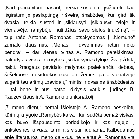
„Kad pamatytum pasaulį, reikia sustoti ir įsižiūrėti, kad
išgirstum jo paslaptingą ir švelnų šnabždesį, kuri girdi tik
dvasia, reikia sustoti ir įsiklausyti. Įsiklausyti tyloje ir
vienatvėje, ramybėje, nutildžius savo sielos triukšmą“, –
taip rašė Antanas Ramonas, atsakydamas į „Nemu­no“
žurnalo klausimus. „Menas ir gyvenimas neturi nieko
bendra“, – dar vienas tvirtas A. Ramono pareiškimas,
paliudytas visos jo kūrybos, įsiklausymas tyloje, žvaigždėtą
naktį, žmogaus pavidalo matymas pra­lekiančių debesų
šešėliuose, nusidriekusiuose ant žemės, galia vienatvė­je
sugerti tau artimų „pavidalų“ mintis ir dvasios šnabždesius
– tai be­ne ir bus patsai didysis variklis, judinęs B.
Radzevičiaus ir A. Ramono plunksnakotį.
„7 meno dienų“ pernai išleistoje A. Ramono neskelbtų
kūrinių kny­goje „Ramybės kalva“, kur sudėta bemaž viskas,
kas buvo išspausdin­ta periodikoje ir kas neįėjo į
ankstesnes knygas, ta mintis visur liudi­jama. Kalbėdamas
apie literatūros, meno dalykus, ne vienur A. Ramo­nas yra