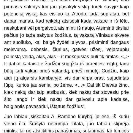
pirmasis sakinys tu­ri jau pasakyti viską, turėti savyje kaip
potenciją viską, kas eis po to. Atrodo, tada supratau, bet
dabar manau, kad reikėtų atsisėsti kada vakare ir iš lėto,
neskubant vėl pergalvoti, atsiminti iš naujo. Atsimin­ti tiksliai
pačius jo tada sakytus žodžius, tą vakarą Vilniaus skvere
ant suoliuko, kai baigė žydėti alyvos, prisiminti dangaus
melsvumą. debesis, čiurlius, gatvės ūžesį, vėjaraupių
paliestą veidą, akis, akis – ir mokėjusias būti tik rimtas. <„.>
Ir dabar kartais tie žodžiai sugrįžta iš praeities miglų, tarsi
būtų tarti vakar, prieš valandą, prieš minutę. Go­džiu, kaip
aidi jų atgarsis kambaryje, vis dar virpa oras, sujudintas
lūpų, kurios jau seniai po žeme. <…> Gal tik Dievas žino,
kiek naktų dar taip atsibusiu, kiek naktų dar stovėsiu prie
šito lango ir kiek naktų dar galvosiu apie kadaise,
baigiantis pavasariui, ištartus žodžius“.
Juo labiau įsiskaitau A. Ramono kūrybą, jo esė, iš kurių
vieno čia išrašyta netrumpa citata, juo labiau stiprėja
mintis: tai ne atsitiktinis panašumas, sutapimas, tai lemties