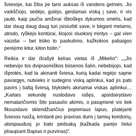
šviesoje, kai žiba jie tarsi auksas iš vandens gelmės. Jis
vaikščiojo, sėdėjo, gulėjo, gerdamas viską į save, ir vis
jautė, kaip jaučia amžinai ištroškęs dykumos smėlis, kad
dar daug daug daug turi įsisiurbti save, ir bėgant metams,
atrodo, ryškėjo kontūrai, klojosi sluoksnį mintys – gal vien
vaizdai – bet trūko to paskutinio, kažkokios pabaigos
perėjimo kitur, kiton būtin.“
Reikia ir dar išrašyti kelias vietas iš „Mikelio“: „.„Jis
nebevijo tos dviprasmiškos būsenos šalin, nebebijojo, kad
išprotės, kad ta akinanti šviesa, kurią kadai regėjo sapne
pavargęs, nutvieks ir sudegins viską ap­linkui, kad jis pats
pavirs į baltą šviesą, blykstels akinamai viskas ap­linkui…
„Kartais sekundę nustodavo rašęs, apsidairydavo
nematančiomis šito pasaulio akimis, o pasąmonė vis tiek
fiksuodavo sklendžiančius popieriaus lapus, platėjanti
šviesos ruožą, krintanti pro praviras duris į tamsų koridorių,
atsispaudusį jo bato pėdsaką (kažkada parėjo lietui
pliaupiant šlapias ir purvinas)“.