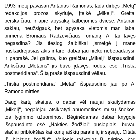
1993 metų pavasari Antanas Ramonas, tada dirbęs „Metų“
redak­cijos prozos skyriuje, įteikė „Mikelį“. Greitai
perskaičiau, ir apie apysa­ką kalbėjomės dviese. Antanai,
sakiau, neužsigauk, bet apysaka vieto­mis man labai
primena Broniaus Radzevičiaus romaną. Ar tai tavęs
negąsdina? Jis tiesiog žaibiškai įsmeigė į mane
nuskaidrėjusias akis ir tarė: dabar jau nieko nebepadarysi.
Ir paprašė. Jei galima, kuo greičiau „Mikelį“ išspausdinti.
Anksčiau „Metams“ jis buvo įdavęs, rodos, esė „Tristia
postmeridiana“. Šitą prašė išspausdinti vėliau.
„Tiistia postmeridiana“ „Metai“ išspausdino jau po A.
Ramono mirties.
Daug kartų skaitęs, o dabar vėl naujai skaitydamas
„Mikelį“, nega­lėjau atsikratyti anuometinės mūsų šnekos,
tos lyginimo užuominos. Bė­ginėdamas dabar knygoje
išspausdinto esė „Nakties žodžiai“ puslapiais, buvau
stačiai priblokštas kai kurių aiškių paralelių ir sąsajų. Citata
iš „Nakties žodžių“: „Velionis rašytojas B. tvirtino, kad