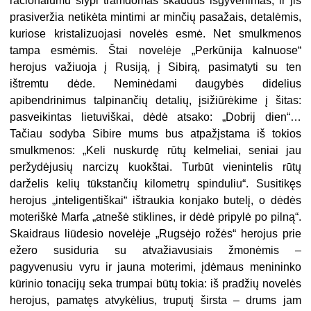
racionalumu slypi tramdomas skau­dus išgyvenimas, ir jis
prasiveržia netikėta mintimi ar minčių pasažais, detalėmis,
kuriose kristalizuojasi novelės esmė. Net smulkmenos
tampa esmėmis. Štai novelėje „Perkūnija kalnuose“
herojus važiuoja į Ru­siją, į Sibirą, pasimatyti su ten
ištremtu dėde. Neminėdami daugybės didelius
apibendrinimus talpinančių detalių, įsižiūrėkime į šitas:
pasveikintas lietuviškai, dėdė atsako: „Dobrij dien“…
Tačiau sodyba Sibire mums bus atpažįstama iš tokios
smulkmenos: „Keli nuskurdę rūtų
kelm
e
liai
, seniai jau
peržydėjusių narcizų kuokštai. Turbūt vienintelis rūtų
darželis kelių tūkstančių kilometrų spinduliu“. Susitikęs
herojus „inteligentiškai“ ištraukia konjako butelį, o dėdės
moteriškė Marfa „atnešė stiklines, ir dėdė pripylė po pilną“.
Skaidraus liūdesio novelėje „Rugsėjo rožės“ herojus prie
ežero susiduria su atvažiavusiais žmonėmis –
pagyvenusiu vyru ir jauna moterimi, įdėmaus menininko
k
ū
r
inio
tonacijų seka trumpai būtų tokia: iš pradžių novelės
herojus, pamatęs atvykėlius, truputį širsta – drums jam