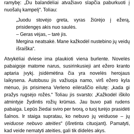
ramybę: „Du balandėliai atvažiav
o
slapčia paburkuoti į
nuošalų kampelį“. Toliau:
„Juodu stovėjo greta, vyras žiūrėjo į ežerą,
prisidengęs akis nuo saulės.
– Geras vėjas, – tarė jis.
Mergina neatsakė. Mane kažkodėl nustebino jų veidų
išraiška“.
Atvykėliai dviese ima plaukioti viena burlente. Novelės
pabaigoje ma­tome narus, susirinkusieji ant ežero kranto
aptaria įvykį. įsidėmėtina čia yra novelės herojaus
laikysena. Autobusu jis važiuoja namo, virš ežero kyla
mėnuo, jis prisimena Verleno eilėraščio eilutę: „kada gi
pražys rug­sėjo rožės.“ Toliau jis svarsto: „Kažkodėl iškilo
atmintyje žydintis rožių krūmas. Jau buvo pati rudens
pabaiga. Lepūs žiedai sviro per tvorą, o tuoj turėjo prasidėti
šalnos. Ir staiga supratau, ko nebuvo jų veiduose – jų
veiduose
nebuvo
ateities
“ (išretinta cituojant). Pamatyti,
kad veide nematyti ateities, gali tik didelės akys.