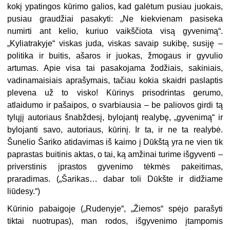
kokį ypatingos kūrimo galios, kad galėtum pusiau juokais,
pusiau graudžiai pasakyti: „Ne kiekvienam pasiseka
numirti ant kelio, kuriuo vaikščiota visą gyvenimą“.
„Kyliatrakyje“ viskas juda, viskas savaip sukibę, susiję –
politika ir buitis, ašaros ir juokas, žmogaus ir gyvulio
artumas. Apie visa tai pasakojama žodžiais, sakiniais,
vadinamaisiais aprašymais, ta­čiau kokia skaidri paslaptis
plevena už to visko! Kūrinys prisodrintas ge­rumo,
atlaidumo ir pašaipos, o svarbiausia – be paliovos girdi tą
tylųjį autoriaus šnabždesį, bylojantį realybę, „gyvenimą“ ir
bylojanti savo, autoriaus, kūrinį. Ir ta, ir ne ta realybė.
Šunelio Šariko atidavimas iš kai­mo į Dūkštą yra ne vien tik
paprastas buitinis aktas, o tai, ką amžinai turime išgyventi –
priverstinis įprastos gyvenimo tėkmės pakeitimas,
praradimas. („Šarikas… dabar toli Dūkšte ir didžiame
liūdesy.“)
Kūrinio pabaigoje („Rudenyje“, „Žiemos“ spėjo parašyti
tiktai nuotru­pas), man rodos, išgyvenimo įtampomis