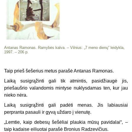
Antanas Ramonas. Ramybės kalva. – Vilnius: „7 meno dienų“ leidykla,
1997. – 206 p.
Taip prieš šešerius metus parašė Antanas Ramonas.
Laiką susigrąžinti gali tik atmintis, pasidžiaugė jis,
priešaušrio va­landomis mintyse nuklysdamas ten, kur jau
nieko nėra.
Laiką susigrąžinti gali padėti menas. Jis labiausiai
perpranta pasau­li ir gyvą uždaro į vienutę.
„Lemtie, kaip debesų šešėliai plaukia mūsų pavidalai“, –
taip kadai­se eiliuotai parašė Bronius Radzevičius.