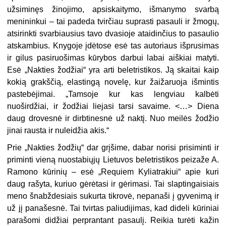
užsiminęs žinojimo, apsiskaitymo, išmanymo svarbą
menininkui – tai padeda tvirčiau suprasti pasauli ir žmogų,
atsirinkti svarbiausius tavo dvasioje ataidinčius to pasaulio
atskambius. Knygoje įdėto­se esė tas autoriaus išprusimas
ir gilus pasiruošimas kūrybos darbui la­bai aiškiai matyti.
Esė „Nakties žodžiai“ yra arti beletristikos. Ją skaitai kaip
kokią grakščią, elastingą novelę, kur žaižaruoja išmintis
pastebėjimai. „Tamsoje kur kas lengviau kalbėti
nuoširdžiai, ir žodžiai liejasi tarsi savaime. <…> Diena
daug drovesnė ir dirbtinesnė už naktį. Nuo meilės žodžio
jinai rausta ir nuleidžia akis.“
Prie „Nakties žodžių“ dar grįšime, dabar norisi prisiminti ir
priminti vieną nuostabiųjų Lietuvos beletristikos peizaže A.
Ramono kūrinių – esė „Requiem Kyliatrakiui“ apie kuri
daug rašyta, kuriuo gėrėtasi ir gėrimasi. Tai slaptingaisiais
meno šnabždesiais sukurta tikrovė, nepanaši į gyvenimą ir
už jį panašesnė. Tai tvirtas paliudijimas, kad dideli kūriniai
parašomi didžiai perprantant pasaulį. Reikia turėti kažin