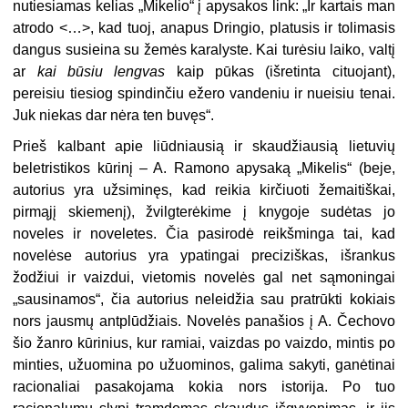
nutiesiamas kelias „Mikelio“ į apysakos link: „Ir kartais man
atrodo <…>, kad tuoj, anapus Dringio, platusis ir tolimasis
dangus susieina su žemės karalyste. Kai turėsiu lai­ko, valtį
ar
kai būsiu lengvas
kaip pūkas (išretinta cituojant),
pereisiu tiesiog spindinčiu ežero vandeniu ir nueisiu tenai.
Juk niekas dar nėra ten buvęs“.
Prieš kalbant apie liūdniausią ir skaudžiausią lietuvių
beletristi­kos kūrinį – A. Ramono apysaką „Mikelis“ (beje,
autorius yra užsiminęs, kad reikia kirčiuoti žemaitiškai,
pirmąjį skiemenį), žvilgterėkime į kny­goje sudėtas jo
noveles ir noveletes. Čia pasirodė reikšminga tai, kad
novelėse autorius yra ypatingai preciziškas, išrankus
žodžiui ir vaizdui, vie­tomis novelės gal net sąmoningai
„sausinamos“, čia autorius neleidžia sau pratrūkti kokiais
nors jausmų antplūdžiais. Novelės panašios į A. Čechovo
šio žanro kūrinius, kur ramiai, vaizdas po vaizdo, mintis po
min­ties, užuomina po užuominos, galima sakyti, ganėtinai
racionaliai pasa­kojama kokia nors istorija. Po tuo