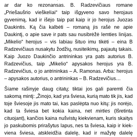
ar dar ko rezonansas. B. Radzevičiaus romane
„Priešaušrio vieškeliai“ taip išgyveno savo herojaus
gyvenimą, kad ir išėjo taip pat kaip ir jo herojus Juozas
Daukintis. Ką čia kalbėti – romaną jis rašė ne apie
Daukintį, o apie save ir pats sau nusibrėžė lemties linijas.
„Mikelio“ herojus – vis labiau šituo imu tikėti – eina B
Radzevičiaus nusakytu žodžių, nusiteikimų, pajautų takais.
Kaip Juozo Daukinčio antrininkas yra pats autorius B.
Radzevičius, taip „Mikelio“ apysakos herojus yra B.
Radzevičius, o jo antrininkas – A. Ramonas. Arba: herojus
– apysakos autorius, o antrininkas – B. Radzevičius…
Šiame rašinyje daug citatų; tiktai jos gali paremti čia
sakomą min­tį: „Žinojo, kad yra šviesa, kurią mato tik jis, kad
toje šviesoje jis mato tai, kas paslėpta nuo kitų: jis norėjo,
kad ta šviesa bet kokia kaina, net
mi
r
ties
(Išretinta
cituojant), kančios kaina nušvistų kiekvienam, ku­ris skaitys
jo paskubomis prirašytus lapus, nes ta šviesa, kaip ir kiek­
viena šviesa, atskleidžia dalelę, kad ir mažytę dalelę