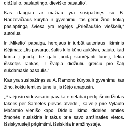
didžiulio, paslap­tingo, dieviško pasaulio“.
Kas daugiau ar mažiau yra susipažinęs su B.
Radzevičiaus kūryba ir gyvenimu, tas gerai žino, kokią
paslaptingą šviesą yra regėjęs „Prieš­aušrio vieškelių“
autorius.
Ir „Mikelio“ pabaiga, herojaus ir turbūt autoriaus likiminis
išėji­mas: „Jis pavargo, šaltis kilo kūnu aukštyn, pajuto, kad
krinta į juodą, be galo juodą siaurėjanti tunelį, lekia
išskėtęs rankas, ir švilpia didžiu­liu greičiu pro šalį
sukdamasis pasaulis.“
Kas yra susipažinęs su A. Ramono kūryba ir gyvenimu, tas
žino, ko­kiu lemties tuneliu jis išėjo anapusin.
„Praėjusio viduvasario pavakare nelabai pėdų išmindžiotas
takelis per Šarnelės pievas atvedė į kalvelę prie Vytauto
Mačernio vienišo ka­po. Didelio likimo, didelės lemties
žmonės nusiskiria ir takus prie savo amžinaties vietos.
Išsiskyrusieji prigimtimi, išsiskiria ir amžinystėje.