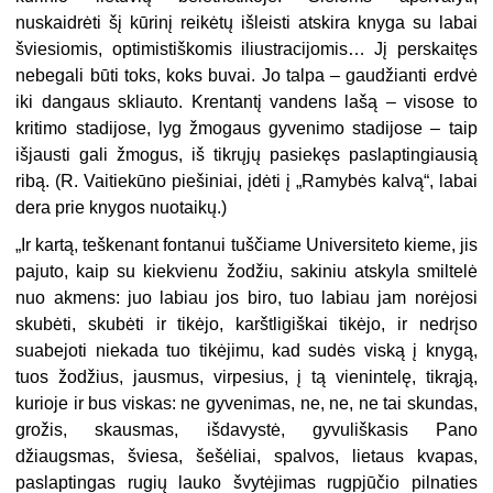
nuskaidrėti šį kūrinį reikėtų išleisti atskira knyga su labai
šviesiomis, op­timistiškomis iliustracijomis… Jį perskaitęs
nebegali būti toks, koks bu­vai. Jo talpa – gaudžianti erdvė
iki dangaus skliauto. Krentantį vandens lašą – visose to
kritimo stadijose, lyg žmogaus gyvenimo stadijose – taip
išjausti gali žmogus, iš tikrųjų pasiekęs paslaptingiausią
ribą. (R. Vaitiekūno piešiniai, įdėti į „Ramybės kalvą“, labai
dera prie knygos nuotaikų.)
„Ir kartą, teškenant fontanui tuščiame Universiteto kieme, jis
pajuto, kaip su kiekvienu žodžiu, sakiniu atskyla smiltelė
nuo akmens: juo labiau jos biro, tuo labiau jam norėjosi
skubėti, skubėti ir tikėjo, karštligiškai tikėjo, ir nedrįso
suabejoti niekada tuo tikėjimu, kad sudės viską į knygą,
tuos žodžius, jausmus, virpesius, į tą vienintelę, tikrąją,
kurioje ir bus viskas: ne gyvenimas, ne, ne, ne tai skundas,
grožis, skausmas, išdavystė, gyvuliškasis Pano
džiaugsmas, šviesa, šešėliai, spalvos, lietaus kvapas,
paslaptingas rugių lauko švytėjimas rugpjūčio pilnaties