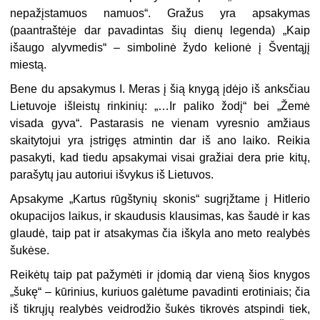
nepažįsta­muos namuos“. Gražus yra apsaky­mas
(paantraštėje dar pavadintas šių dienų legenda) „Kaip
išaugo alyvme­dis“ – simbolinė žydo kelionė į Šven­tąjį
miestą.
Bene du apsakymus I. Meras į šią knygą įdėjo iš anksčiau
Lietuvoje iš­leistų rinkinių: „…Ir paliko žodį“ bei „Žemė
visada gyva“. Pastarasis ne vienam vyresnio amžiaus
skaitytojui yra įstrigęs atmintin dar iš ano laiko. Reikia
pasakyti, kad tiedu apsakymai visai gražiai dera prie kitų,
parašytų jau autoriui išvykus iš Lietuvos.
Apsakyme „Kartus rūgštynių sko­nis“ sugrįžtame į Hitlerio
okupacijos laikus, ir skaudusis klausimas, kas šaudė ir kas
glaudė, taip pat ir atsa­kymas čia iškyla ano meto realybės
šukėse.
Reikėtų taip pat pažymėti ir įdomią dar vieną šios knygos
„šukę“ – kūri­nius, kuriuos galėtume pavadinti erotiniais; čia
iš tikrųjų realybės veidrodžio šukės tikrovės atspindi tiek,