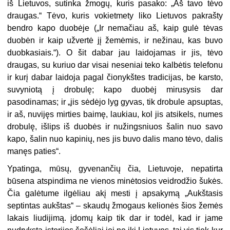
iš Lietuvos, sutinka žmogų, kuris pasako: „Aš tavo tėvo
draugas.“ Tėvo, kuris vokietmety liko Lietuvos pakrašty
bendro kapo duobėje („Ir nemačiau aš, kaip gulė tėvas
duobėn ir kaip užvertė jį žemėmis, ir nežinau, kas buvo
duobkasiais.“). O šit dabar jau laidojamas ir jis, tėvo
draugas, su kuriuo dar visai neseniai teko kalbė­tis telefonu
ir kurį dabar laidoja pa­gal čionykštes tradicijas, be karsto,
suvyniotą į drobulę; kapo duobėj mirusysis dar
pasodinamas; ir „jis sėdėjo lyg gyvas, tik drobule apsuptas,
ir aš, nuvijęs mirties baimę, laukiau, kol jis atsikels, numes
drobulę, išlips iš duobės ir nužingsniuos šalin nuo savo
kapo, šalin nuo kapinių, nes jis buvo dalis mano tėvo, dalis
manęs paties“.
Ypatinga, mūsų, gyvenančių čia, Lietuvoje, nepatirta
būsena atspindi­ma ne vienos minėtosios veidrodžio šukės.
Čia galėtume ilgėliau akį mesti į apsakymą „Aukštasis
septintas aukštas“ – skaudų žmogaus kelionės šios žemės
lakais liudijimą. įdomų kaip tik dar ir todėl, kad ir jame