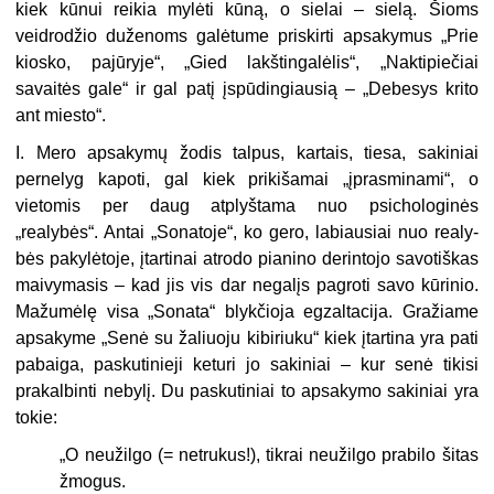
kiek kūnui reikia mylėti kūną, o sielai – sielą. Šioms
veidrodžio duže­noms galėtume priskirti apsakymus „Prie
kiosko, pajūryje“, „Gied lakštingalėlis“, „Naktipiečiai
savaitės gale“ ir gal patį įspūdingiausią – „Debesys krito
ant miesto“.
I. Mero apsakymų žodis talpus, kar­tais, tiesa, sakiniai
pernelyg kapoti, gal kiek prikišamai „įprasminami“, o
vietomis per daug atplyštama nuo psichologinės
„realybės“. Antai „So­natoje“, ko gero, labiausiai nuo realy­
bės pakylėtoje, įtartinai atrodo pianino derintojo savotiškas
maivymasis – kad jis vis dar negalįs pagroti savo kūrinio.
Mažumėlę visa „Sonata“ blykčioja egzaltacija. Gražiame
apsa­kyme „Senė su žaliuoju kibiriuku“ kiek įtartina yra pati
pabaiga, pasku­tinieji keturi jo sakiniai – kur senė ti­kisi
prakalbinti nebylį. Du paskuti­niai to apsakymo sakiniai yra
tokie:
„O neužilgo (= netrukus!), tikrai neužilgo prabilo šitas
žmogus.