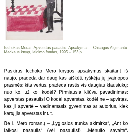
Icchokas Meras. Apverstas pasaulis. Apsakymai. – Chicagos Algimanto
Mackaus knygų leidimo fondas, 1995 – 153 p.
Paskirus Icchoko Mero knygos apsakymus skaitant iš
naujo, pradeda dar daug kas aiškėti, ryškėja jų įvairiopos
prasmės; kita vertus, pradeda rastis vis daugiau klaustukų:
nuo ko, už ko, kodėl? Pirmiausia kliūva pavadi­nimas:
apverstas pasaulis! O kodėl apverstas, kodėl ne – apvirtęs,
kas jį apvertė – vadinamasis gyvenimas ar autorius, kiek
kartų jis apverstas ir t. t.
Be I. Mero romanų – „Lygiosios trunka akimirką“, „Ant ko
laikosi pa­saulis“ (vėl pasaulis!), „Mėnulio sa­vaitė“,