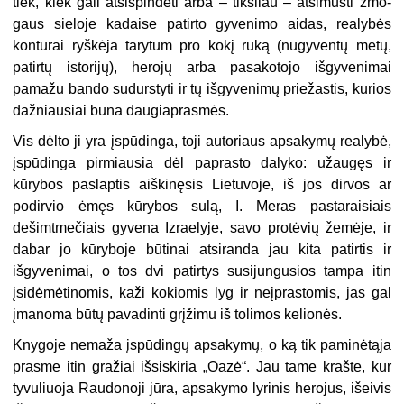
tiek, kiek gali atsispin­dėti arba – tiksliau – atsimušti žmo­
gaus sieloje kadaise patirto gyvenimo aidas, realybės
kontūrai ryškėja tary­tum pro kokį rūką (nugyventų metų,
patirtų istorijų), herojų arba pasako­tojo išgyvenimai
pamažu bando su­durstyti ir tų išgyvenimų priežastis, kurios
dažniausiai būna daugiapras­mės.
Vis dėlto ji yra įspūdinga, toji auto­riaus apsakymų realybė,
įspūdinga pirmiausia dėl paprasto dalyko: už­augęs ir
kūrybos paslaptis aiškinęsis Lietuvoje, iš jos dirvos ar
podirvio ėmęs kūrybos sulą, I. Meras pastarai­siais
dešimtmečiais gyvena Izraelyje, savo protėvių žemėje, ir
dabar jo kū­ryboje būtinai atsiranda jau kita pa­tirtis ir
išgyvenimai, o tos dvi patirtys susijungusios tampa itin
įsidėmėtino­mis, kaži kokiomis lyg ir neįprasto­mis, jas gal
įmanoma būtų pavadinti grįžimu iš tolimos kelionės.
Knygoje nemaža įspūdingų apsaky­mų, o ką tik paminėtąja
prasme itin gražiai išsiskiria „Oazė“. Jau tame krašte, kur
tyvuliuoja Raudonoji jūra, apsakymo lyrinis herojus, išeivis