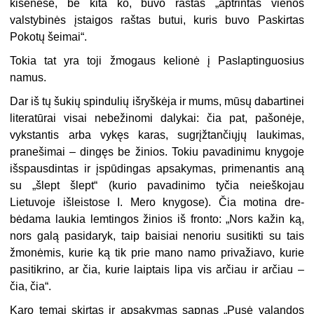
kišenėse, be kita ko, buvo rastas „aptrintas vienos
valstybinės įstaigos raštas butui, kuris buvo Paskirtas
Pokotų šeimai“.
Tokia tat yra toji žmogaus kelionė į Paslaptinguosius
namus.
Dar iš tų šukių spindulių išryškėja ir mums, mūsų dabartinei
literatūrai visai nebežinomi dalykai: čia pat, pašonėje,
vykstantis arba vykęs karas, sugrįžtančiųjų laukimas,
prane­šimai – dingęs be žinios. Tokiu pava­dinimu knygoje
išspausdintas ir įspūdingas apsakymas, primenantis aną
su „šlept šlept“ (kurio pavadini­mo tyčia neieškojau
Lietuvoje išleis­tose I. Mero knygose). Čia motina dre­
bėdama laukia lemtingos žinios iš fronto: „Nors kažin ką,
nors galą pa­sidaryk, taip baisiai nenoriu susitikti su tais
žmonėmis, kurie ką tik prie mano namo privažiavo, kurie
pasitik­rino, ar čia, kurie laiptais lipa vis ar­čiau ir arčiau –
čia, čia“.
Karo temai skirtas ir apsakymas sapnas „Pusė valandos