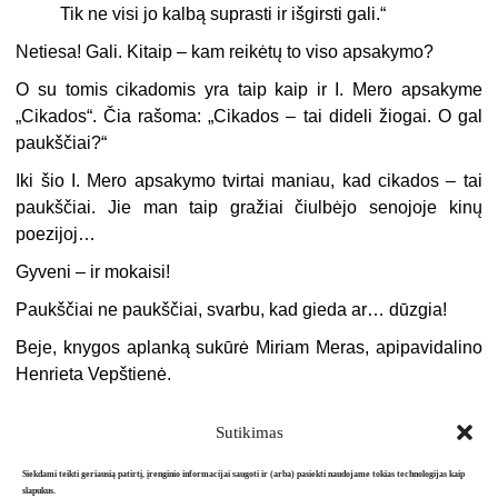
Tik ne visi jo kalbą suprasti ir išgirsti gali.“
Netiesa! Gali. Kitaip – kam reikėtų to viso apsakymo?
O su tomis cikadomis yra taip kaip ir I. Mero apsakyme
„Cikados“. Čia ra­šoma: „Cikados – tai dideli žiogai. O gal
paukščiai?“
Iki šio I. Mero apsakymo tvirtai ma­niau, kad cikados – tai
paukščiai. Jie man taip gražiai čiulbėjo senojoje ki­nų
poezijoj…
Gyveni – ir mokaisi!
Paukščiai ne paukščiai, svarbu, kad gieda ar… dūzgia!
Beje, knygos aplanką sukūrė Miriam Meras, apipavidalino
Henrieta Vepštienė.
Sutikimas
Siekdami teikti geriausią patirtį, įrenginio informacijai saugoti ir (arba) pasiekti naudojame tokias technologijas kaip
slapukus.