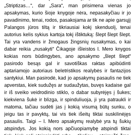
„Striptizas…“, dar „Sara“, man prisimena vienas jo
apsakymas, ku­rio šioje knygoje nėra, nepasakyčiau ir jo
pavadinimo, tenai, rodos, pasa­kojama ar tik ne apie garsųjį
Palan­gos jūros tiltą ir tikriausiai kokį skenduolį, tenai
autorius kelis sykius kartoja tokį ištiktuką: šlept šlept šlept.
Tai yra vandens ir žmogaus žingsnių nusakymas, o kai
dabar rei­kia „nusakyti“ Čikagoje išleistos I. Mero knygos
kokias nors būdingybes, ano apsakymo „šlept šlept“
pasirodo besąs gal ir savotiškas raktas
apib
ū
­dinti
aptariamojo autoriaus beletristi­kos realybės ir fantazijos
santykiui. Man pasirodė, kad jo apsakymų pa­saulis ne tiek
apverstas, kiek sudu­žęs ar sudaužytas, buvęs kadaise gal
ir iš sveiko veidrodinio stiklo, o dabar subyrėjęs į šukes;
kiekviena šukė ir blizga, ir spinduliuoja, ji yra patrauk­li ir
matoma, tačiau sudėti jas į kokią visumą būtų sunku, o
jeigu tas ir pa­vyktų, tai vis tiek išeitų tiktai suskilinėjęs
pasaulis. Taigi – I. Mero apsaky­mų realybė yra tų šukių
atspindys. Jos kokią nors apčiuopiamybę at­spindi tiktai