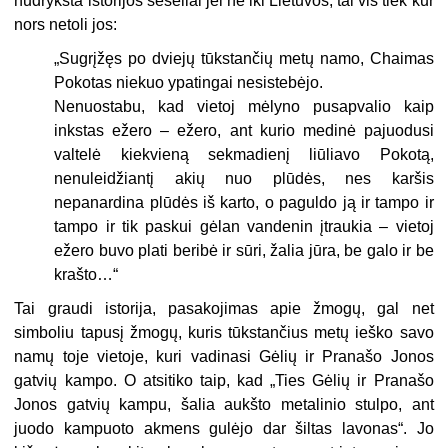
nudryksta istorijos šešėliai jei ne iki Lie­tuvos, tai vis tiek kur
nors netoli jos:
„Sugrįžęs po dviejų tūkstančių metų na­mo, Chaimas
Pokotas niekuo ypatingai ne­sistebėjo.
Nenuostabu, kad vietoj mėlyno pusap­valio kaip
inkstas ežero – ežero, ant kurio medinė pajuodusi
valtelė kiekvieną sek­madienį liūliavo Pokotą,
nenuleidžiantį akių nuo plūdės, nes karšis
nepanardina plūdės iš karto, o paguldo ją ir tampo ir
tampo ir tik paskui gėlan vandenin įtrau­kia – vietoj
ežero buvo plati beribė ir sūri, žalia jūra, be galo ir be
krašto…“
Tai graudi istorija, pasakojimas apie žmogų, gal net
simboliu tapusį žmogų, kuris tūkstančius metų ieško savo
namų toje vietoje, kuri vadinasi Gėlių ir Pranašo Jonos
gatvių kampo. O atsitiko taip, kad „Ties Gėlių ir Pranašo
Jonos gatvių kampu, šalia aukšto metalinio stulpo, ant
juodo kampuoto akmens gulėjo dar šiltas lavonas“. Jo