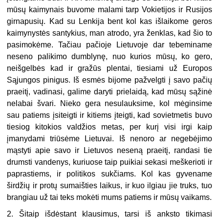
mūsų kaimynais buvome malami tarp Vokietijos ir Rusijos
girnapusių. Kad su Lenkija bent kol kas išlaikome geros
kaimynystės santykius, man atrodo, yra ženklas, kad šio to
pasimokėme. Tačiau pačioje Lietuvoje dar tebeminame
neseno palikimo dumblynę, nuo kurios mūsų, ko gero,
neišgelbės kad ir gražūs plentai, tiesiami už Europos
Sąjungos pinigus. Iš esmės bijome pažvelgti į savo pačių
praeitį, vadinasi, galime daryti prielaidą, kad mūsų sąžinė
nelabai švari. Nieko gera nesulauksime, kol mėginsime
sau patiems įsiteigti ir kitiems įteigti, kad sovietmetis buvo
tiesiog kitokios valdžios metas, per kurį visi irgi kaip
įmanydami triūsėme Lietuvai. Iš nenoro ar negebėjimo
mąstyti apie savo ir Lietuvos neseną praeitį, randasi tie
drumsti vandenys, kuriuose taip puikiai sekasi meškerioti ir
paprastiems, ir politikos sukčiams. Kol kas gyvename
širdžių ir protų sumaišties laikus, ir kuo ilgiau jie truks, tuo
brangiau už tai teks mokėti mums patiems ir mūsų vaikams.
2. Šitaip išdėstant klausimus, tarsi iš anksto tikimasi