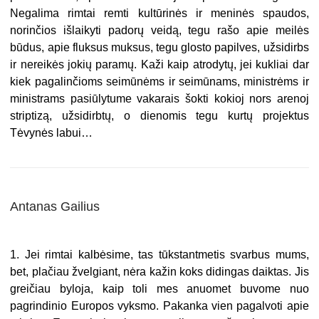
Negalima rimtai remti kultūrinės ir meninės spaudos,
norinčios išlaikyti padorų veidą, tegu rašo apie meilės
būdus, apie fluksus muksus, tegu glosto papilves, užsidirbs
ir nereikės jokių paramų. Kaži kaip atrodytų, jei kukliai dar
kiek pagalinčioms seimūnėms ir seimūnams, ministrėms ir
ministrams pasiūlytume vakarais šokti kokioj nors arenoj
striptizą, užsidirbtų, o dienomis tegu kurtų projektus
Tėvynės labui…
Antanas Gailius
1. Jei rimtai kalbėsime, tas tūkstantmetis svarbus mums,
bet, plačiau žvelgiant, nėra kažin koks didingas daiktas. Jis
greičiau byloja, kaip toli mes anuomet buvome nuo
pagrindinio Europos vyksmo. Pakanka vien pagalvoti apie