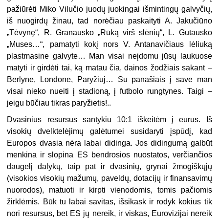
pažiūrėti Miko Vilučio juodų juokingai išmintingų galvyčių,
iš nuogirdų žinau, tad norėčiau paskaityti A. Jakučiūno
„Tėvynę“, R. Granausko „Rūką virš slėnių“, L. Gutausko
„Muses…“, pamatyti kokį nors V. Antanavičiaus lėliuką
plastmasine galvyte… Man visai neįdomu jūsų laukuose
matyti ir girdėti tai, ką matau čia, dainos žodžiais sakant –
Berlyne, Londone, Paryžiuj… Su panašiais į save man
visai nieko nueiti į stadioną, į futbolo rungtynes. Taigi –
jeigu būčiau tikras paryžietis!..
Dvasinius resursus santykiu 10:1 iškeitėm į eurus. Iš
visokių dvelktelėjimų galėtumei susidaryti įspūdį, kad
Europos dvasia nėra labai didinga. Jos didingumą galbūt
menkina ir slopina ES bendrosios nuostatos, verčiančios
daugelį dalykų, taip pat ir dvasinių, grynai žmogiškųjų
(visokios visokių mažumų, paveldų, dotacijų ir finansavimų
nuorodos), matuoti ir kirpti vienodomis, tomis pačiomis
žirklėmis. Būk tu labai savitas, išsikask ir rodyk kokius tik
nori resursus, bet ES jų nereik, ir viskas, Eurovizijai nereik