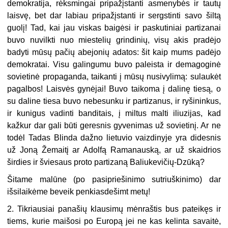
demokratija, rėksmingai pripažįstanti asmenybės ir tautų
laisvę, bet dar labiau pripažįstanti ir sergstinti savo šiltą
guolį! Tad, kai jau viskas baigėsi ir paskutiniai partizanai
buvo nuvilkti nuo miestelių grindinių, visų akis pradėjo
badyti mūsų pačių abejonių adatos: šit kaip mums padėjo
demokratai. Visu galingumu buvo paleista ir demagoginė
sovietinė propaganda, taikanti į mūsų nusivylimą: sulaukėt
pagalbos! Laisvės gynėjai! Buvo taikoma į dalinę tiesą, o
su daline tiesa buvo nebesunku ir partizanus, ir ryšininkus,
ir kunigus vadinti banditais, į miltus malti iliuzijas, kad
kažkur dar gali būti geresnis gyvenimas už sovietinį. Ar ne
todėl Tadas Blinda dažno lietuvio vaizdinyje yra didesnis
už Joną Žemaitį ar Adolfą Ramanauską, ar už skaidrios
širdies ir šviesaus proto partizaną Baliukevičių-Dzūką?
Šitame malūne (po pasipriešinimo sutriuškinimo) dar
išsilaikėme beveik penkiasdešimt metų!
2. Tikriausiai panašių klausimų mėnraštis bus pateikęs ir
tiems, kurie maišosi po Europą jei ne kas kelinta savaitė,