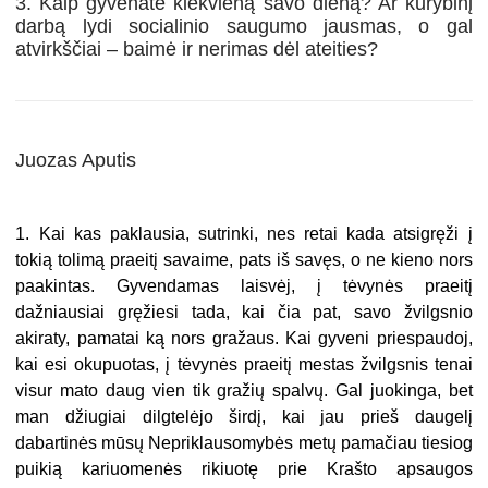
3. Kaip gyvenate kiekvieną savo dieną? Ar kūrybinį
darbą lydi socialinio saugumo jausmas, o gal
atvirkščiai – baimė ir nerimas dėl ateities?
Juozas Aputis
1. Kai kas paklausia, sutrinki, nes retai kada atsigręži į
tokią tolimą praeitį savaime, pats iš savęs, o ne kieno nors
paakintas. Gyvendamas laisvėj, į tėvynės praeitį
dažniausiai gręžiesi tada, kai čia pat, savo žvilgsnio
akiraty, pamatai ką nors gražaus. Kai gyveni priespaudoj,
kai esi okupuotas, į tėvynės praeitį mestas žvilgsnis tenai
visur mato daug vien tik gražių spalvų. Gal juokinga, bet
man džiugiai dilgtelėjo širdį, kai jau prieš daugelį
dabartinės mūsų Nepriklausomybės metų pamačiau tiesiog
puikią kariuomenės rikiuotę prie Krašto apsaugos