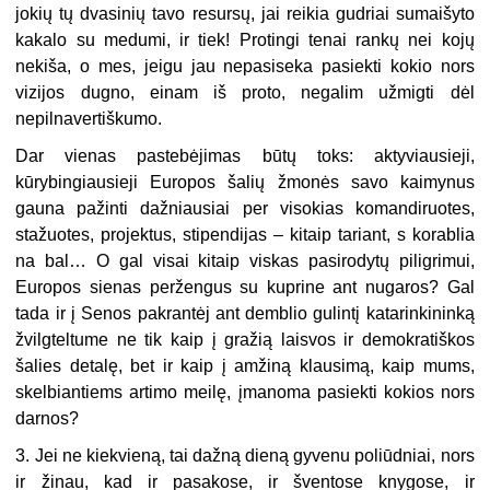
jokių tų dvasinių tavo resursų, jai reikia gudriai sumaišyto
kakalo su medumi, ir tiek! Protingi tenai rankų nei kojų
nekiša, o mes, jeigu jau nepasiseka pasiekti kokio nors
vizijos dugno, einam iš proto, negalim užmigti dėl
nepilnavertiškumo.
Dar vienas pastebėjimas būtų toks: aktyviausieji,
kūrybingiausieji Europos šalių žmonės savo kaimynus
gauna pažinti dažniausiai per visokias komandiruotes,
stažuotes, projektus, stipendijas – kitaip tariant, s korablia
na bal… O gal visai kitaip viskas pasirodytų piligrimui,
Europos sienas peržengus su kuprine ant nugaros? Gal
tada ir į Senos pakrantėj ant demblio gulintį katarinkininką
žvilgteltume ne tik kaip į gražią laisvos ir demokratiškos
šalies detalę, bet ir kaip į amžiną klausimą, kaip mums,
skelbiantiems artimo meilę, įmanoma pasiekti kokios nors
darnos?
3. Jei ne kiekvieną, tai dažną dieną gyvenu poliūdniai, nors
ir žinau, kad ir pasakose, ir šventose knygose, ir