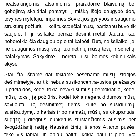
neatsakingomis, atsainiomis, praradome blaivumą bei
gebėjimą skaidriai pamatyti: į mišką išėjo daugybė dorų
tėvynės mylėtojų. Imperinės Sovietijos gynybos ir saugumo
struktūrų požiūriu – keli tūkstančiai mūsų partizanų buvo tik
saujelė. Ir ji išsilaikė bemaž dešimt metų! Jaučiu, kad
nebereikia čia daugiau apie tai kalbėti. Būtų neišsilaikę, jei
ne daugumos mūsų visų, tuometinių mūsų tėvų ir senelių,
palaikymas. Sakykime – neretai ir su baimės kobiniukais
akyse.
Štai čia, šitame dar tokiame nesename mūsų istorijos
dešimtmetyje, ar tik nebus susikoncentravusios priežastys
ir prielaidos, kodėl tokia nevykusi mūsų demokratija, kodėl
mūsų toks į ją požiūris, kodėl tokia negera didumos mūsų
savijauta. Tą dešimtmetį tiems, kurie po susidūrimų,
susišaudymų, o kartais ir po nemažų mūšių su okupantais,
sugrįžę į drėgnus bunkerius stirstančiomis ausimis per
švogždžiantį radiją klausėsi žinių iš anos Atlanto pusės,
teko vis labiau ir labiau patirti, kokia baili ir plepi yra