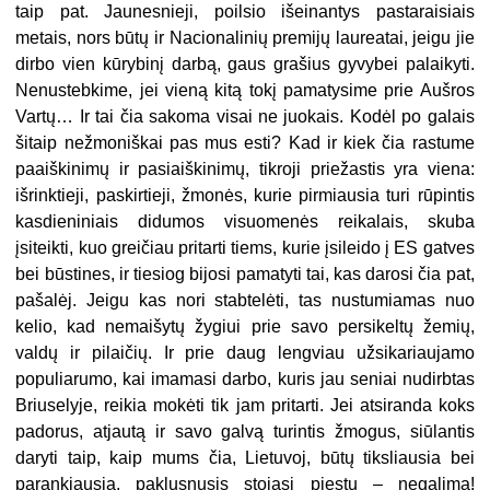
taip pat. Jaunesnieji, poilsio išeinantys pastaraisiais
metais, nors būtų ir Nacionalinių premijų laureatai, jeigu jie
dirbo vien kūrybinį darbą, gaus grašius gyvybei palaikyti.
Nenustebkime, jei vieną kitą tokį pamatysime prie Aušros
Vartų… Ir tai čia sakoma visai ne juokais. Kodėl po galais
šitaip nežmoniškai pas mus esti? Kad ir kiek čia rastume
paaiškinimų ir pasiaiškinimų, tikroji priežastis yra viena:
išrinktieji, paskirtieji, žmonės, kurie pirmiausia turi rūpintis
kasdieniniais didumos visuomenės reikalais, skuba
įsiteikti, kuo greičiau pritarti tiems, kurie įsileido į ES gatves
bei būstines, ir tiesiog bijosi pamatyti tai, kas darosi čia pat,
pašalėj. Jeigu kas nori stabtelėti, tas nustumiamas nuo
kelio, kad nemaišytų žygiui prie savo persikeltų žemių,
valdų ir pilaičių. Ir prie daug lengviau užsikariaujamo
populiarumo, kai imamasi darbo, kuris jau seniai nudirbtas
Briuselyje, reikia mokėti tik jam pritarti. Jei atsiranda koks
padorus, atjautą ir savo galvą turintis žmogus, siūlantis
daryti taip, kaip mums čia, Lietuvoj, būtų tiksliausia bei
parankiausia, paklusnusis stojasi piestu – negalima!