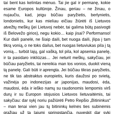
tai bent kas kelintas mėnuo. Tai jie gal ir permanę, kokie
esame Europos kultūroje. Žinau, geriau – ne žinau, o
nujaučiu, kad, jeigu būčiau paryžietis, berlynietis,
londonietis, kur kas mieliau eičiau žiūrėti iš Lietuvos
atvežtų meškų (jei Lietuvoj nebėr, tai galima būtų pasivogti
iš Belovežo girios), negu kokio… kaip jisai? Performanso!
Kur daili panelė, ne šiaip daili, bet nuoga daili, įlipa į tam
tikrą vonią, o ne toks dailus, bet nuogas lietuviukas pila į tą
vonią… turbūt lajų, gal vašką, tol pila, kol apsemia panelę,
ir ta pasidaro inkliūzas… Jei neturit meškų, sakyčiau, jei
būčiau paryžietis, tai nereikia man tos vonios, duokit vieną
tą panelę. Gali būti ir aprengta. Jei būčiau tikras paryžietis,
ne tik tas abstraktus europietis, kuris daužosi po svietą,
važinėja po indonezijas ar japonijas, maudosi, ėda,
maudosi, ėda ir ieško namų su raudonomis lempomis virš
durų ir su Europon stojusios Lietuvos lietuvaitėmis, tai
sakyčiau: dar sykį noriu pažiūrėti Petro Repšio „Bitininkus“
– man tenai vien jau tų bitininkų kelnės ties subinėmis
gražiau už tą lajumi springstančią, nuveskit dar sykį