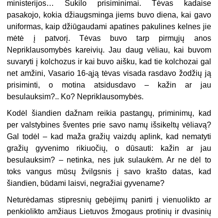
ministerijos… Sukilo prisiminimai. Tėvas kadaise
pasakojo, kokia džiaugsminga jiems buvo diena, kai gavo
uniformas, kaip džiūgaudami apatines pakulines kelnes jie
mėtė į patvorį. Tėvas buvo tarp pirmųjų anos
Nepriklausomybės kareivių. Jau daug vėliau, kai buvom
suvaryti į kolchozus ir kai buvo aišku, kad tie kolchozai gal
net amžini, Vasario 16-ąją tėvas visada rasdavo žodžių ją
prisiminti, o motina atsidusdavo – kažin ar jau
besulauksim?.. Ko? Nepriklausomybės.
Kodėl šiandien dažnam reikia pastangų, priminimų, kad
per valstybines šventes prie savo namų išsikeltų vėliavą?
Gal todėl – kad maža gražių vaizdų aplink, kad nematyti
gražių gyvenimo rikiuočių, o dūsauti: kažin ar jau
besulauksim? – netinka, nes juk sulaukėm. Ar ne dėl to
toks vangus mūsų žvilgsnis į savo krašto datas, kad
šiandien, būdami laisvi, negražiai gyvename?
Neturėdamas stipresnių gebėjimų panirti į vienuolikto ar
penkiolikto amžiaus Lietuvos žmogaus protinių ir dvasinių