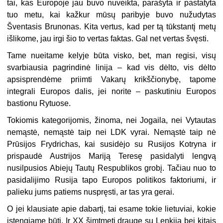
tai, kas Europoje jau buvo nuveikta, parašyta ir pastatyta
tuo metu, kai kažkur mūsų paribyje buvo nužudytas
Šventasis Brunonas. Kita vertus, kad per tą tūkstantį metų
išlikome, jau irgi šio to vertas faktas. Gal net vertas švęsti.
Tame nueitame kelyje būta visko, bet, man regisi, visų
svarbiausia pagrindinė linija – kad vis dėlto, vis dėlto
apsisprendėme priimti Vakarų krikščionybę, tapome
integrali Europos dalis, jei norite – paskutiniu Europos
bastionu Rytuose.
Tokiomis kategorijomis, žinoma, nei Jogaila, nei Vytautas
nemąstė, nemąstė taip nei LDK vyrai. Nemąstė taip nė
Prūsijos Frydrichas, kai susidėjo su Rusijos Kotryna ir
prispaudė Austrijos Mariją Teresę pasidalyti lengvą
nusilpusios Abiejų Tautų Respublikos grobį. Tačiau nuo to
pasidalijimo Rusija tapo Europos politikos faktoriumi, ir
palieku jums patiems nuspręsti, ar tas yra gerai.
O jei klausiate apie dabartį, tai esame tokie lietuviai, kokie
įstengiame būti. Ir XX šimtmetį drauge su Lenkija bei kitais