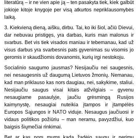
literatūrą – ir ne vien apie ją – ten pasakyta tiek, kiek galbūt
jokioje kitoje knygoje per visą atkurtos nepriklausomybės
laiką.
3. Kiekvieną dieną, aišku, dirbu. Tai, ko iki šiol, ačiū Dievui,
dar nebuvau pristigęs, yra darbas, kuris man malonus ir
svarbus. Bet vis tiek visados maniau ir tebemanau, kad už
visus darbus yra svarbesnis pats gyvenimas su visomis jo
geromis ir skaudžiomis dovanomis, kurių irgi nestokoju.
Socialinio saugumo jausmas? Nesijaučiu nei saugesnis,
nei nesaugesnis už daugumą Lietuvos žmonių. Nemanau,
kad man priklauso kas nors daugiau, nei, sakykime, staliui.
Nesijaučiu saugus visai kitais atžvilgiais – gyvenu
nesaugiame pasaulyje, jaučiu grėsmingą Rusijos
kaimynystę, nesaugiai nuteikia įtampos ir įtampėlės
Europos Sąjungos ir NATO viduje. Nesaugus jaučiuosi ir
vidaus politikos požiūriu – man neramu, pavyzdžiui, kuo
baigsis šiųmečiai rinkimai.
Bet ar kas nors mums kada žadėjo saugų ir nerimų