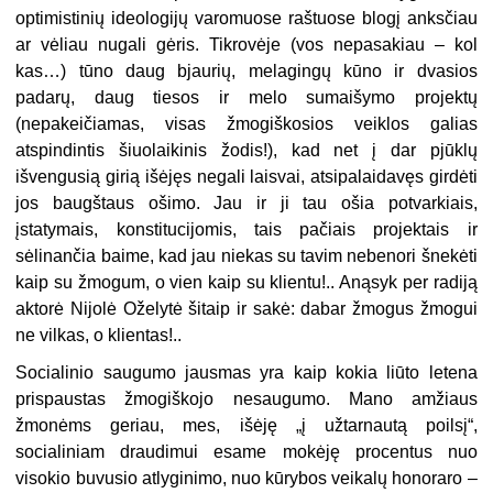
optimistinių ideologijų varomuose raštuose blogį anksčiau
ar vėliau nugali gėris. Tikrovėje (vos nepasakiau – kol
kas…) tūno daug bjaurių, melagingų kūno ir dvasios
padarų, daug tiesos ir melo sumaišymo projektų
(nepakeičiamas, visas žmogiškosios veiklos galias
atspindintis šiuolaikinis žodis!), kad net į dar pjūklų
išvengusią girią išėjęs negali laisvai, atsipalaidavęs girdėti
jos baugštaus ošimo. Jau ir ji tau ošia potvarkiais,
įstatymais, konstitucijomis, tais pačiais projektais ir
sėlinančia baime, kad jau niekas su tavim nebenori šnekėti
kaip su žmogum, o vien kaip su klientu!.. Anąsyk per radiją
aktorė Nijolė Oželytė šitaip ir sakė: dabar žmogus žmogui
ne vilkas, o klientas!..
Socialinio saugumo jausmas yra kaip kokia liūto letena
prispaustas žmogiškojo nesaugumo. Mano amžiaus
žmonėms geriau, mes, išėję „į užtarnautą poilsį“,
socialiniam draudimui esame mokėję procentus nuo
visokio buvusio atlyginimo, nuo kūrybos veikalų honoraro –