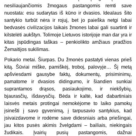
nesiliaujančiomis žmogaus pastangomis remti save
nuostata: esu sudarytas iš kūno ir dvasios. Idealaus šito
santykio turbūt nėra ir rojuj, bet jo paieška netgi labai
bedvasės civilizacijos laikais žmones labai gali suartinti ir
kilstelėti aukštyn. Tolimoje Lietuvos istorijoje man dar yra ir
kitas įspūdingas taškas – penkiolikto amžiaus pradžios
Žemaitijos sukilimas.
Pokario metai. Šiurpas. Du žmonės pastatyti vienas prieš
kitą. Šūviai miške, pamiškėj, troboj, palovyje… Šį metą
apšviesdami gausybe faktų, dokumentų, prisiminimų,
pamatome ir dvasios didingumo, ir šiandien sunkiai
suprantamos drąsos, pasiaukojimo, ir niekšybių,
bjaurasčių, išdavysčių. Bėda ir kaltė, kad dabartiniais
laisvės metais protingai nemokėjome to laiko pamokų
įsinešti į savo gyvenimą, į tarpusavio santykius, kad
įsivaizdavome ir rodėme save didesniais arba priešingai,
jau kitos pusės akimis žvelgdami – bailiais, niekingais
žudikais. Įvairių pusių pastangomis, dažnai