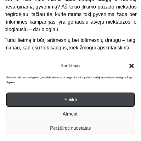
nevarginamą gyvenimą? Aš tokio įtikimo pažado niekados
negirdėjau, tačiau tie, kurie mums tokį gyvenimą žada per
rinkimines kampanijas, yra geriausiu atveju niektauzos, o
blogiausiu – dar blogiau.
Turiu šeimą ir būrį artimesnių bei tolimesnių draugų – taigi
manau, kad esu tiek saugus, kiek žmogui apskritai skirta.
Sutikimas
Siekdami teikti geriausią patirtį, įrenginio informacijai saugoti ir (arba) pasiekti naudojame tokias technologijas kaip
slapukus.
Sutikti
Apie mus
Redakcija
Prenumerata
Atmesti
Literatūros mėnraštis „Metai“ © 2026. Leidžiamas nuo 1991 m.
Peržiūrėti nuostatas
Powered by
WordPress
and
WordPress Theme
created with Artisteer.