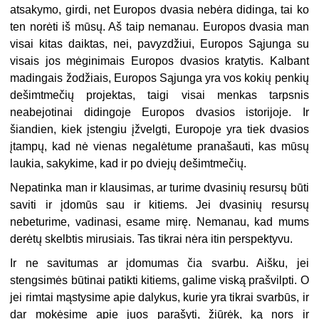
atsakymo, girdi, net Europos dvasia nebėra didinga, tai ko
ten norėti iš mūsų. Aš taip nemanau. Europos dvasia man
visai kitas daiktas, nei, pavyzdžiui, Europos Sąjunga su
visais jos mėginimais Europos dvasios kratytis. Kalbant
madingais žodžiais, Europos Sąjunga yra vos kokių penkių
dešimtmečių projektas, taigi visai menkas tarpsnis
neabejotinai didingoje Europos dvasios istorijoje. Ir
šiandien, kiek įstengiu įžvelgti, Europoje yra tiek dvasios
įtampų, kad nė vienas negalėtume pranašauti, kas mūsų
laukia, sakykime, kad ir po dviejų dešimtmečių.
Nepatinka man ir klausimas, ar turime dvasinių resursų būti
saviti ir įdomūs sau ir kitiems. Jei dvasinių resursų
nebeturime, vadinasi, esame mirę. Nemanau, kad mums
derėtų skelbtis mirusiais. Tas tikrai nėra itin perspektyvu.
Ir ne savitumas ar įdomumas čia svarbu. Aišku, jei
stengsimės būtinai patikti kitiems, galime viską prašvilpti. O
jei rimtai mąstysime apie dalykus, kurie yra tikrai svarbūs, ir
dar mokėsime apie juos parašyti, žiūrėk, ką nors ir