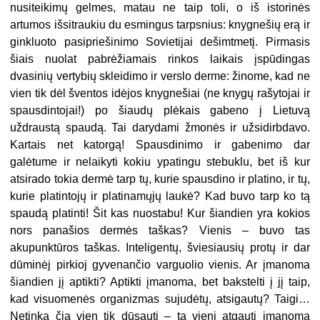
nusiteikimų gelmes, matau ne taip toli, o iš istorinės
artumos išsitraukiu du esmingus tarpsnius: knygnešių erą ir
ginkluoto pasipriešinimo Sovietijai dešimtmetį. Pirmasis
šiais nuolat pabrėžiamais rinkos laikais įspūdingas
dvasinių vertybių skleidimo ir verslo derme: žinome, kad ne
vien tik dėl šventos idėjos knygnešiai (ne knygų rašytojai ir
spausdintojai!) po šiaudų plėkais gabeno į Lietuvą
uždraustą spaudą. Tai darydami žmonės ir užsidirbdavo.
Kartais net katorgą! Spausdinimo ir gabenimo dar
galėtume ir nelaikyti kokiu ypatingu stebuklu, bet iš kur
atsirado tokia dermė tarp tų, kurie spausdino ir platino, ir tų,
kurie platintojų ir platinamųjų laukė? Kad buvo tarp ko tą
spaudą platinti! Šit kas nuostabu! Kur šiandien yra kokios
nors panašios dermės taškas? Vienis – buvo tas
akupunktūros taškas. Inteligentų, šviesiausių protų ir dar
dūminėj pirkioj gyvenančio varguolio vienis. Ar įmanoma
šiandien jį aptikti? Aptikti įmanoma, bet bakstelti į jį taip,
kad visuomenės organizmas sujudėtų, atsigautų? Taigi…
Netinka čia vien tik dūsauti – tą vienį atgauti įmanoma