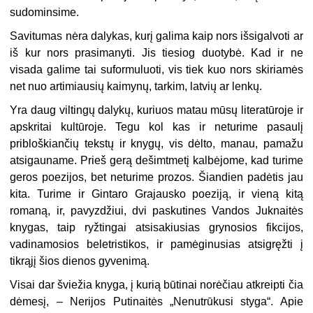
sudominsime.
Savitumas nėra dalykas, kurį galima kaip nors išsigalvoti ar
iš kur nors prasimanyti. Jis tiesiog duotybė. Kad ir ne
visada galime tai suformuluoti, vis tiek kuo nors skiriamės
net nuo artimiausių kaimynų, tarkim, latvių ar lenkų.
Yra daug viltingų dalykų, kuriuos matau mūsų literatūroje ir
apskritai kultūroje. Tegu kol kas ir neturime pasaulį
pribloškiančių tekstų ir knygų, vis dėlto, manau, pamažu
atsigauname. Prieš gerą dešimtmetį kalbėjome, kad turime
geros poezijos, bet neturime prozos. Šiandien padėtis jau
kita. Turime ir Gintaro Grajausko poeziją, ir vieną kitą
romaną, ir, pavyzdžiui, dvi paskutines Vandos Juknaitės
knygas, taip ryžtingai atsisakiusias grynosios fikcijos,
vadinamosios beletristikos, ir pamėginusias atsigręžti į
tikrąjį šios dienos gyvenimą.
Visai dar šviežia knyga, į kurią būtinai norėčiau atkreipti čia
dėmesį, – Nerijos Putinaitės „Nenutrūkusi styga“. Apie