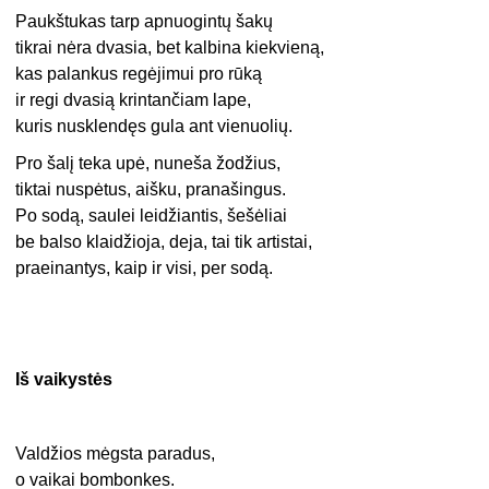
Paukštukas tarp apnuogintų šakų
tikrai nėra dvasia, bet kalbina kiekvieną,
kas palankus regėjimui pro rūką
ir regi dvasią krintančiam lape,
kuris nusklendęs gula ant vienuolių.
Pro šalį teka upė, nuneša žodžius,
tiktai nuspėtus, aišku, pranašingus.
Po sodą, saulei leidžiantis, šešėliai
be balso klaidžioja, deja, tai tik artistai,
praeinantys, kaip ir visi, per sodą.
Iš vaikystės
Valdžios mėgsta paradus,
o vaikai bombonkes.