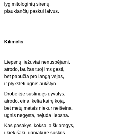
lyg mitologinių sirenų,
plaukiančių paskui laivus.
Kilimėlis
Liepsnų liežuviai nenuspėjami,
atrodo, laužas tuoj ims gesti,
bet papučia pro langą vėjas,
ir plyksteli ugnis aukštyn.
Drobelėje sustingęs gyvulys,
atrodo, eina, kelia kairę koją,
bet metų metais niekur neišeina,
ugnis negęsta, nejuda liepsna.
Kas pasakys, koksai aiškiaregys,
į kiek šakų ugniakure suskils