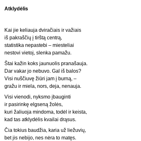
Atklydėlis
Kai jie keliauja dviračiais ir važiais
iš pakraščių į tirštą centrą,
statistika nepastebi – miesteliai
nestovi vietoj, slenka pamažu.
Štai kažin koks jaunuolis pranašauja.
Dar vakar jo nebuvo. Gal iš balos?
Visi nuščiuvę žiūri jam į burną, –
gražu ir miela, nors, deja, nenauja.
Visi vienodi, nyksmo įbauginti
ir pasirinkę elgseną žolės,
kuri žaliuoja mindoma, todėl ir keista,
kad tas atklydėlis kvailai drąsus.
Čia tokius baudžia, karia už liežuvių,
bet jis nebijo, nes nėra to matęs.