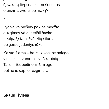
šį vakarą liepsna, kur nušuoliuos
oranžinis žvėris per naktį?
*
Lyg vaiko piešiny pakibę medžiai,
dūzgimas vėjo, nerišli šneka,
neatpažįstami žvėrelių siluetai,
be garso judantys rūke.
Keista žiema – be muzikos, be sniego,
vien tik su varnomis virš kapinių.
Tarsi ir išsibudinom iš miego,
bet ne iš sapno rezginių…
Skaudi šviesa