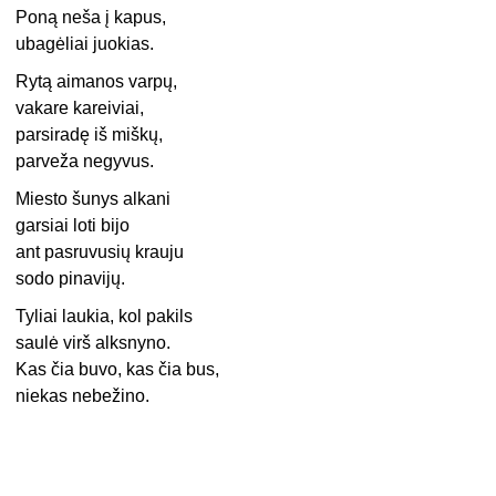
Poną neša į kapus,
ubagėliai juokias.
Rytą aimanos varpų,
vakare kareiviai,
parsiradę iš miškų,
parveža negyvus.
Miesto šunys alkani
garsiai loti bijo
ant pasruvusių krauju
sodo pinavijų.
Tyliai laukia, kol pakils
saulė virš alksnyno.
Kas čia buvo, kas čia bus,
niekas nebežino.