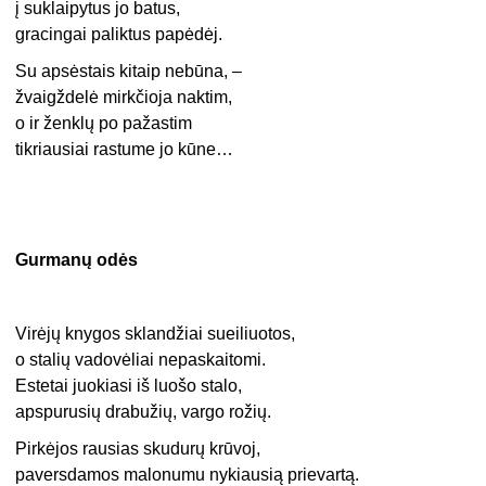
į suklaipytus jo batus,
gracingai paliktus papėdėj.
Su apsėstais kitaip nebūna, –
žvaigždelė mirkčioja naktim,
o ir ženklų po pažastim
tikriausiai rastume jo kūne…
Gurmanų odės
Virėjų knygos sklandžiai sueiliuotos,
o stalių vadovėliai nepaskaitomi.
Estetai juokiasi iš luošo stalo,
apspurusių drabužių, vargo rožių.
Pirkėjos rausias skudurų krūvoj,
paversdamos malonumu nykiausią prievartą.