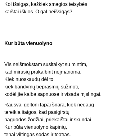
Kol išsigąs, kažkiek smagios teisybės
karštai išklos. O gal neišsigąs?
Kur būta vienuolyno
Vis neišmokstam susitaikyt su mintim,
kad mirusių prakalbint neįmanoma.
Kiek nuoskaudų dėl to,
kiek bandymų beprasmių sužinoti,
kodėl jie kalba sapnuose ir visada mįslingai.
Rausvai geltoni lapai šnara, kiek nedaug
tereikia įtaigos, kad pasigirstų
paguodos žodžiai, priekaištai ir skundai.
Kur būta vienuolyno kapinių,
tenai viltingas sodas ir teatras.