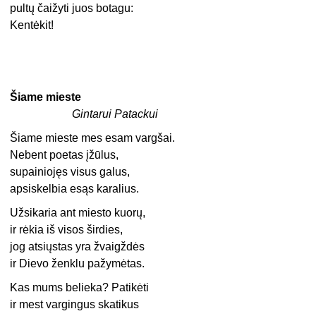
pultų čaižyti juos botagu:
Kentėkit!
Šiame mieste
Gintarui Patackui
Šiame mieste mes esam vargšai.
Nebent poetas įžūlus,
supainiojęs visus galus,
apsiskelbia esąs karalius.
Užsikaria ant miesto kuorų,
ir rėkia iš visos širdies,
jog atsiųstas yra žvaigždės
ir Dievo ženklu pažymėtas.
Kas mums belieka? Patikėti
ir mest vargingus skatikus