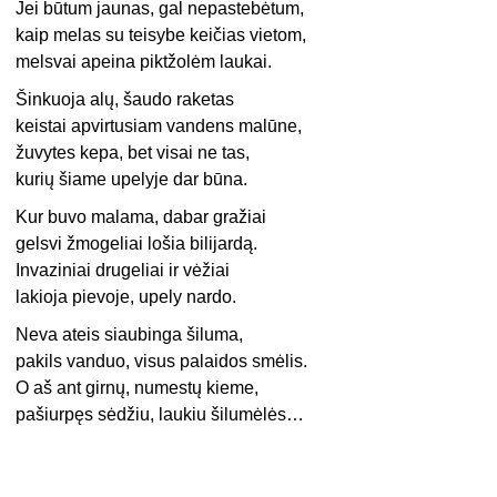
Jei būtum jaunas, gal nepastebėtum,
kaip melas su teisybe keičias vietom,
melsvai apeina piktžolėm laukai.
Šinkuoja alų, šaudo raketas
keistai apvirtusiam vandens malūne,
žuvytes kepa, bet visai ne tas,
kurių šiame upelyje dar būna.
Kur buvo malama, dabar gražiai
gelsvi žmogeliai lošia bilijardą.
Invaziniai drugeliai ir vėžiai
lakioja pievoje, upely nardo.
Neva ateis siaubinga šiluma,
pakils vanduo, visus palaidos smėlis.
O aš ant girnų, numestų kieme,
pašiurpęs sėdžiu, laukiu šilumėlės…