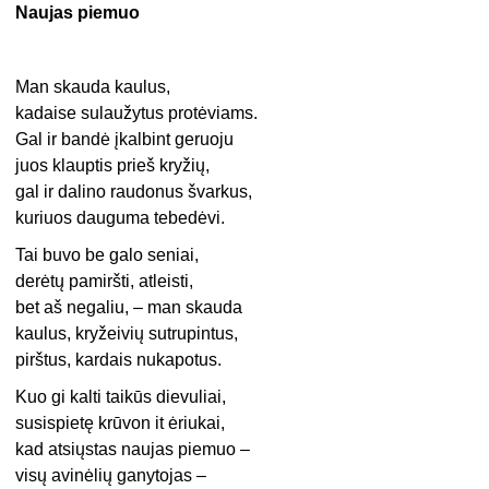
Naujas piemuo
Man skauda kaulus,
kadaise sulaužytus protėviams.
Gal ir bandė įkalbint geruoju
juos klauptis prieš kryžių,
gal ir dalino raudonus švarkus,
kuriuos dauguma tebedėvi.
Tai buvo be galo seniai,
derėtų pamiršti, atleisti,
bet aš negaliu, – man skauda
kaulus, kryžeivių sutrupintus,
pirštus, kardais nukapotus.
Kuo gi kalti taikūs dievuliai,
susispietę krūvon it ėriukai,
kad atsiųstas naujas piemuo –
visų avinėlių ganytojas –