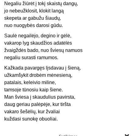
Negaliu žiūrėt į tokį skaistų dangų,
jo nebeužklosit, klokit langą
skepeta ar gabužu šiaudų‚
nuo nuogybės darosi gūdu.
Saulė negailėjo, degino ir gėlė,
vakarop lyg skaudžios adatėlės
žvaigždės bado, nuo šviesų namuos
negaliu surasti ramumos.
Kažkada pavargęs lįsdavau į šieną,
užkamšykit drobėm mėnesieną,
patalais, keleivio miline,
tamsoje tūnosiu kaip šiene.
Man šviesa į skaudulius pavirsta,
daug geriau palėpėje, kur tiršta
vakaro šešėlių, kur žvaliai
kuždasi sunokę obuoliai.