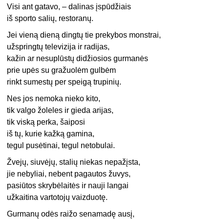
Visi ant gatavo, – dalinas įspūdžiais
iš sporto salių, restoranų.
Jei vieną dieną dingtų tie prekybos monstrai,
užspringtų televizija ir radijas,
kažin ar nesuplūstų didžiosios gurmanės
prie upės su gražuolėm gulbėm
rinkt sumestų per speigą trupinių.
Nes jos nemoka nieko kito,
tik valgo žoleles ir gieda arijas,
tik viską perka, šaiposi
iš tų, kurie kažką gamina,
tegul pusėtinai, tegul netobulai.
Žvejų, siuvėjų, stalių niekas nepažįsta,
jie nebyliai, nebent pagautos žuvys,
pasiūtos skrybėlaitės ir nauji langai
užkaitina vartotojų vaizduotę.
Gurmanų odės raižo senamadę ausį,