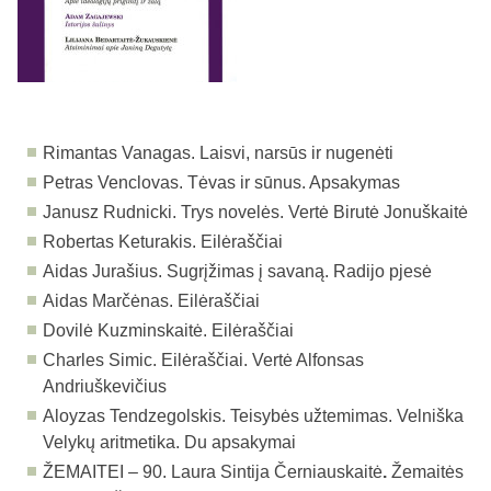
Rimantas Vanagas. Laisvi, narsūs ir nugenėti
Petras Venclovas. Tėvas ir sūnus. Apsakymas
Janusz Rudnicki. Trys novelės. Vertė Birutė Jonuškaitė
Robertas Keturakis. Eilėraščiai
Aidas Jurašius. Sugrįžimas į savaną. Radijo pjesė
Aidas Marčėnas. Eilėraščiai
Dovilė Kuzminskaitė. Eilėraščiai
Charles Simic. Eilėraščiai. Vertė Alfonsas
Andriuškevičius
Aloyzas Tendzegolskis. Teisybės užtemimas. Velniška
Velykų aritmetika. Du apsakymai
ŽEMAITEI – 90.
Laura Sintija Černiauskaitė
.
Žemaitės