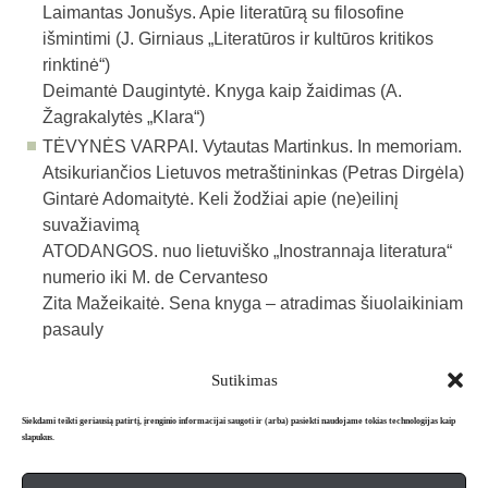
Laimantas Jonušys. Apie literatūrą su filosofine
išmintimi (J. Girniaus „Literatūros ir kultūros kritikos
rinktinė“)
Deimantė Daugintytė. Knyga kaip žaidimas (A.
Žagrakalytės „Klara“)
TĖVYNĖS VARPAI.
Vytautas Martinkus. In memoriam.
Atsikuriančios Lietuvos metraštininkas (Petras Dirgėla)
Gintarė Adomaitytė. Keli žodžiai apie (ne)eilinį
suvažiavimą
ATODANGOS. nuo lietuviško „Inostrannaja literatura“
numerio iki M. de Cervanteso
Zita Mažeikaitė. Sena knyga – atradimas šiuolaikiniam
pasauly
Sutikimas
Atgal į archyvą
Siekdami teikti geriausią patirtį, įrenginio informacijai saugoti ir (arba) pasiekti naudojame tokias technologijas kaip
slapukus.