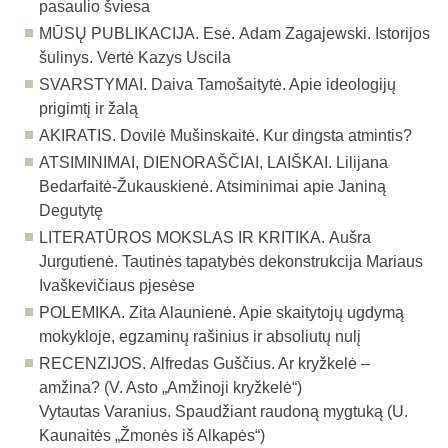
pasaulio šviesa
MŪSŲ PUBLIKACIJA. Esė.
Adam Zagajewski. Istorijos
šulinys. Vertė Kazys Uscila
SVARSTYMAI.
Daiva Tamošaitytė. Apie ideologijų
prigimtį ir žalą
AKIRATIS.
Dovilė Mušinskaitė. Kur dingsta atmintis?
ATSIMINIMAI, DIENORAŠČIAI, LAIŠKAI.
Lilijana
Bedarfaitė-Žukauskienė. Atsiminimai apie Janiną
Degutytę
LITERATŪROS MOKSLAS IR KRITIKA.
Aušra
Jurgutienė. Tautinės tapatybės dekonstrukcija Mariaus
Ivaškevičiaus pjesėse
POLEMIKA.
Zita Alaunienė. Apie skaitytojų ugdymą
mokykloje, egzaminų rašinius ir absoliutų nulį
RECENZIJOS.
Alfredas Guščius. Ar kryžkelė –
amžina? (V. Asto „Amžinoji kryžkelė“)
Vytautas Varanius. Spaudžiant raudoną mygtuką (U.
Kaunaitės „Žmonės iš Alkapės“)