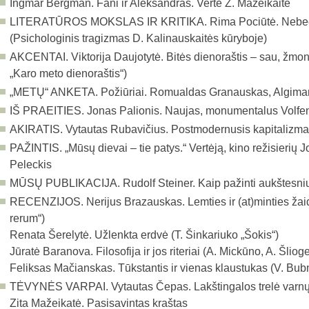
Ingmar Bergman. Fani ir Aleksandras. Vertė Z. Mažeikaitė
LITERATŪROS MOKSLAS IR KRITIKA.
Rima Pociūtė. Nebe
(Psichologinis tragizmas D. Kalinauskaitės kūryboje)
AKCENTAI.
Viktorija Daujotytė. Bitės dienoraštis – sau, žmon
„Karo meto dienoraštis“)
„METŲ“ ANKETA.
Požiūriai. Romualdas Granauskas, Algima
IŠ PRAEITIES.
Jonas Palionis. Naujas, monumentalus Volfenb
AKIRATIS.
Vytautas Rubavičius. Postmodernusis kapitalizm
PAŽINTIS.
„Mūsų dievai – tie patys.“ Vertėją, kino režisier
Peleckis
MŪSŲ PUBLIKACIJA.
Rudolf Steiner. Kaip pažinti aukštesni
RECENZIJOS.
Nerijus Brazauskas. Lemties ir (at)minties žai
rerum“)
Renata Šerelytė. Užlenkta erdvė (T. Šinkariuko „Šokis“)
Jūratė Baranova. Filosofija ir jos riteriai (A. Mickūno, A. Šlioge
Feliksas Mačianskas. Tūkstantis ir vienas klaustukas (V. Bubnio
TĖVYNĖS VARPAI.
Vytautas Čepas. Lakštingalos trelė varn
Zita Mažeikatė. Pasisavintas kraštas