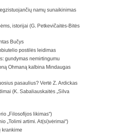
egzistuojančių namų sunaikinimas
ėms, istorijai (G. Petkevičaitės-Bitės
ntas Bučys
iutelio postilės leidimas
as: gundymas nemirtingumu
ių Joną Ohmaną kalbina Mindaugas
uosius pasaulius? Vertė Z. Ardickas
dimai (K. Sabaliauskaitės „Silva
rio „Filosofijos likimas“)
 „Tolimi artimi. At(si)vėrimai“)
ų krankime