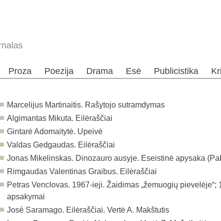
rnalas
Proza
Poezija
Drama
Esė
Publicistika
Kr
Marcelijus Martinaitis. Rašytojo sutramdymas
Algimantas Mikuta. Eilėraščiai
Gintarė Adomaitytė. Upeivė
Valdas Gedgaudas. Eilėraščiai
Jonas Mikelinskas. Dinozauro ausyje. Eseistinė apysaka (Pa
Rimgaudas Valentinas Graibus. Eilėraščiai
Petras Venclovas. 1967-ieji. Žaidimas „žemuogių pievelėje“; 1
apsakymai
José Saramago. Eilėraščiai. Vertė A. Makštutis