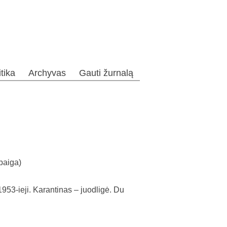
itika
Archyvas
Gauti žurnalą
baiga)
953-ieji. Karantinas – juodligė. Du