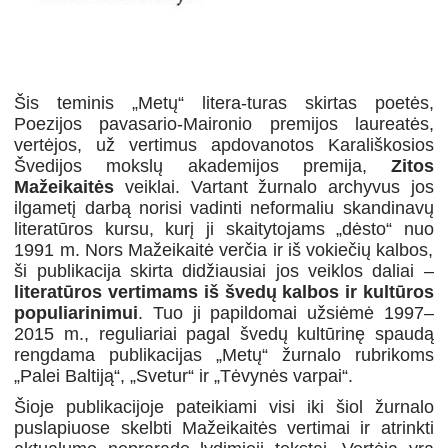
Šis teminis „Metų“ litera-turas skirtas poetės,
Poezijos pavasario-Maironio premijos laureatės,
vertėjos, už vertimus apdovanotos Karališkosios
Švedijos mokslų akademijos premija,
Zitos
Mažeikaitės
veiklai. Vartant žurnalo archyvus jos
ilgametį darbą norisi vadinti neformaliu skandinavų
literatūros kursu, kurį ji skaitytojams „dėsto“ nuo
1991 m.
Nors
Mažeikaitė
verčia
ir i
š
vokiečių kalbos,
ši publikacija skirta didžiausiai jos
veiklos
daliai –
literatūros vertim
ams
iš švedų kalbos ir kultūros
populiarinimui
. Tuo
ji papildomai užsiėmė
1997–
2015 m.,
reguliariai pagal švedų kultūrinę spaudą
rengdama publikacijas
„Metų“
žurnalo rubrikoms
„Palei Baltiją“, „Svetur“
ir
„Tėvynės varpai“.
Šioje publikacijoje pateikiami visi iki šiol žurnalo
puslapiuose skelbti Mažeikaitės vertimai ir atrinkti