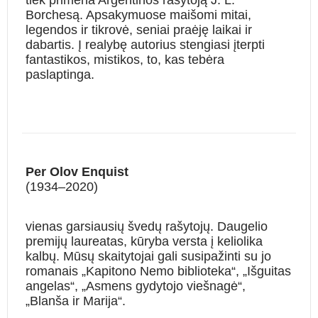
Borchesą. Apsakymuose maišomi mitai,
legendos ir tikrovė, seniai praėję laikai ir
dabartis. Į realybę autorius stengiasi įterpti
fantastikos, mistikos, to, kas tebėra
paslaptinga.
Per Olov Enquist
(1934–2020)
vienas garsiausių švedų rašytojų. Daugelio
premijų laureatas, kūryba versta į keliolika
kalbų. Mūsų skaitytojai gali susipažinti su jo
romanais „Kapitono Nemo biblioteka“, „Išguitas
angelas“, „Asmens gydytojo viešnagė“,
„Blanša ir Marija“.