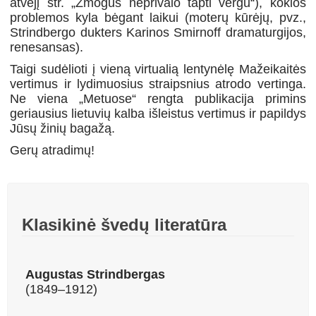
atvejį str. „Žmogus neprivalo tapti vergu“), kokios
problemos kyla bėgant laikui (moterų kūrėjų, pvz.,
Strindbergo dukters Karinos Smirnoff dramaturgijos,
renesansas).
Taigi sud
ėlioti į
vien
ą virtualią lentynėlę Mažeikaitės
vertimus ir lydimuosius straipsnius atrod
o
vertinga.
Ne viena „Metuose“ rengta publikacija primins
geriausius lietuvių kalba išleistus vertimus ir papildys
Jūsų žinių bagažą.
Gerų atradimų!
Klasikinė švedų literatūra
Augustas Strindbergas
(1849–1912)