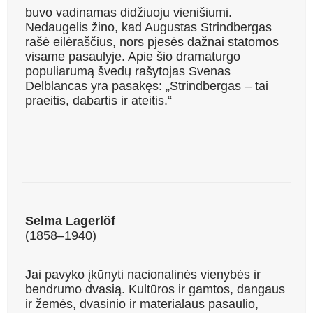
buvo vadinamas didžiuoju vienišiumi.
Nedaugelis žino, kad Augustas Strindbergas
rašė eilėraščius, nors pjesės dažnai statomos
visame pasaulyje. Apie šio dramaturgo
populiarumą švedų rašytojas Svenas
Delblancas yra pasakęs: „Strindbergas – tai
praeitis, dabartis ir ateitis.“
Selma Lagerlöf
(1858–1940)
Jai pavyko įkūnyti nacionalinės vienybės ir
bendrumo dvasią. Kultūros ir gamtos, dangaus
ir žemės, dvasinio ir materialaus pasaulio,