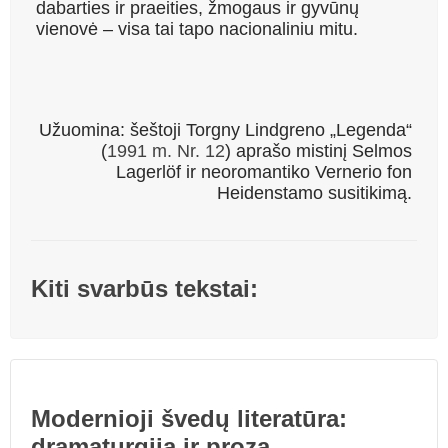
dabarties ir praeities, žmogaus ir gyvūnų
vienovė – visa tai tapo nacionaliniu mitu.
Užuomina: šeštoji Torgny Lindgreno „Legenda“
(
1991 m. Nr. 12
) aprašo mistinį Selmos
Lagerlöf ir neoromantiko Vernerio fon
Heidenstamo susitikimą.
Kiti svarbūs tekstai:
Modernioji švedų literatūra:
dramaturgija ir proza