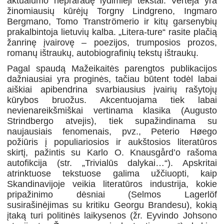
aktualumo nepraradę lydimieji tekstai.
Vertėja yra
žinomiausių kūrėjų Torgny Lindgreno, Ingmaro
Bergmano, Tomo
Transtr
ö
meri
o ir kitų garsenybių
prakalbintoja lietuvių kalba.
„Litera-ture“ rasite plačią
žanrinę įvairovę – poezijos, trumposios prozos,
romanų ištraukų, autobiografinių tekstų ištraukų.
Pagal spaudą Mažeikaitės parengtos publikacijos
dažniausiai yra proginės, tačiau būtent todėl labai
aiškiai apibendrina svarbiausius įvairių rašytojų
kūrybos bruožus. Akcentuojama tiek labai
nevienareikšmiškai vertinama klasika (Augusto
Strindbergo atvejis), tiek supažindinama su
naujausiais fenomenais, pvz., Peterio Høego
požiūris į populiariosios ir aukštosios literatūros
skirtį, pažintis su
Karlo O. Knausgård’o
rašoma
autofikcija (str. „Trivialūs dalykai…“). Apskritai
atrinktuose tekstuose galima užčiuopti, kaip
Skandinavijoje veikia literatūros industrija, kokie
pripažinimo dėsniai (Selmos Lage
rl
ö
f
susirašinėjimas su kritiku Georgu Brandesu), kokią
įtaką turi politinės laikysenos (žr. Eyvindo Johsono