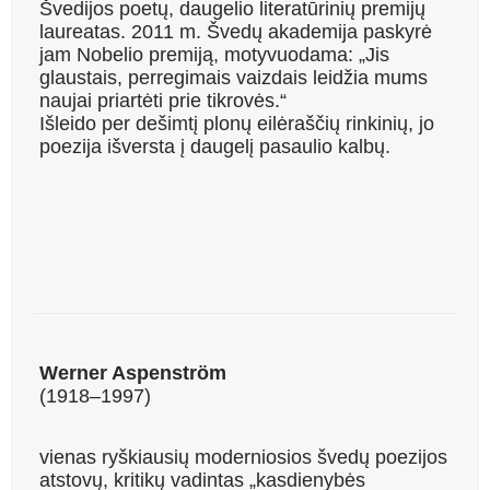
Švedijos poetų, daugelio literatūrinių premijų
laureatas. 2011 m. Švedų akademija paskyrė
jam Nobelio premiją, motyvuodama: „Jis
glaustais, perregimais vaizdais leidžia mums
naujai priartėti prie tikrovės.“
Išleido per dešimtį plonų eilėraščių rinkinių, jo
poezija išversta į daugelį pasaulio kalbų.
Werner Aspenström
(1918–1997)
vienas ryškiausių moderniosios švedų poezijos
atstovų, kritikų vadintas „kasdieny­bės