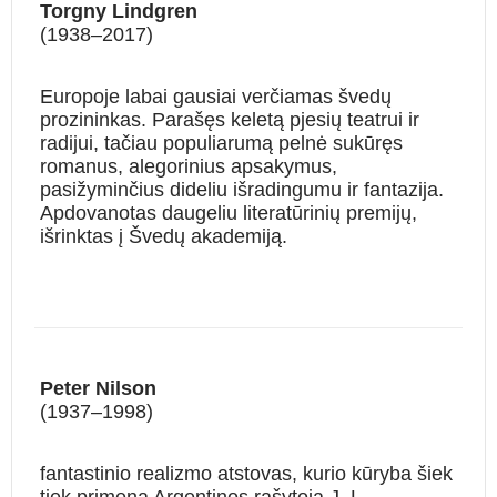
Torgny Lindgren
(1938–2017)
Europoje labai gausiai verčiamas švedų
prozininkas. Parašęs keletą pjesių teatrui ir
radijui, tačiau populiarumą pelnė sukūręs
roma­nus, alegorinius apsakymus,
pasižyminčius dideliu išradingumu ir fantazija.
Apdovanotas daugeliu literatūrinių premijų,
išrinktas į Švedų akademiją.
Peter Nilson
(1937–1998)
fantastinio realizmo atstovas, kurio kūryba šiek
tiek primena Argentinos rašytoją J. L.